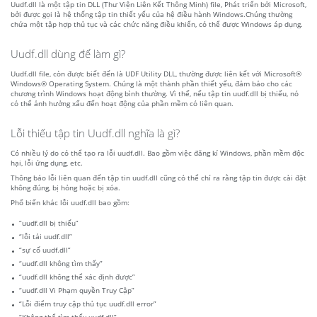
Uudf.dll là một tập tin DLL (Thư Viện Liên Kết Thông Minh) file, Phát triển bởi Microsoft,
bởi được gọi là hệ thống tập tin thiết yếu của hệ điều hành Windows.Chúng thường
chứa một tập hợp thủ tục và các chức năng điều khiển, có thể được Windows áp dụng.
Uudf.dll dùng để làm gì?
Uudf.dll file, còn được biết đến là UDF Utility DLL, thường được liên kết với Microsoft®
Windows® Operating System. Chúng là một thành phần thiết yếu, đảm bảo cho các
chương trình Windows hoạt động bình thường. Vì thế, nếu tập tin uudf.dll bị thiếu, nó
có thể ảnh hưởng xấu đến hoạt động của phần mềm có liên quan.
Lỗi thiếu tập tin Uudf.dll nghĩa là gì?
Có nhiều lý do có thể tạo ra lỗi uudf.dll. Bao gồm việc đăng kí Windows, phần mềm độc
hại, lỗi ứng dụng, etc.
Thông báo lỗi liên quan đến tập tin uudf.dll cũng có thể chỉ ra rằng tập tin được cài đặt
không đúng, bị hỏng hoặc bị xóa.
Phổ biến khác lỗi uudf.dll bao gồm:
“uudf.dll bị thiếu”
“lỗi tải uudf.dll”
“sự cố uudf.dll”
“uudf.dll không tìm thấy”
“uudf.dll không thể xác định được”
“uudf.dll Vi Phạm quyền Truy Cập”
“Lỗi điểm truy cập thủ tục uudf.dll error”