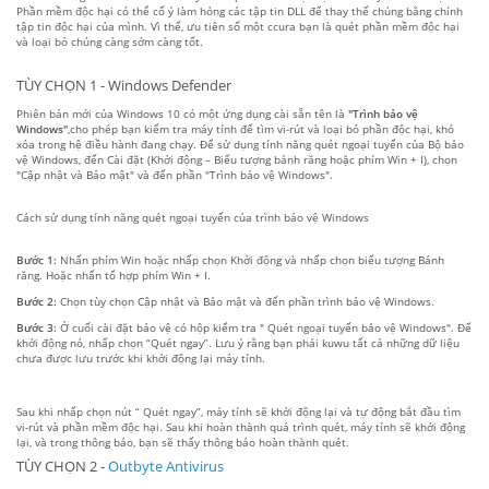
Phần mềm độc hại có thể cố ý làm hỏng các tập tin DLL để thay thế chúng bằng chính
tập tin độc hại của mình. Vì thế, ưu tiên số một ccura bạn là quét phần mềm độc hại
và loại bỏ chúng càng sớm càng tốt.
TÙY CHỌN 1 - Windows Defender
Phiên bản mới của Windows 10 có một ứng dụng cài sẵn tên là
"Trình bảo vệ
Windows"
,cho phép bạn kiểm tra máy tính để tìm vi-rút và loại bỏ phần độc hại, khó
xóa trong hệ điều hành đang chạy. Để sử dụng tính năng quét ngoại tuyến của Bộ bảo
vệ Windows, đến Cài đặt (Khởi động – Biểu tượng bánh răng hoặc phím Win + I), chọn
"Cập nhật và Bảo mật" và đến phần "Trình bảo vệ Windows".
Cách sử dụng tính năng quét ngoại tuyến của trình bảo vệ Windows
Bước 1:
Nhấn phím Win hoặc nhấp chọn Khởi động và nhấp chọn biểu tượng Bánh
răng. Hoặc nhấn tổ hợp phím Win + I.
Bước 2:
Chọn tùy chọn Cập nhật và Bảo mật và đến phần trình bảo vệ Windows.
Bước 3:
Ở cuối cài đặt bảo vệ có hộp kiểm tra " Quét ngoại tuyến bảo vệ Windows". Để
khởi động nó, nhấp chọn “Quét ngay”. Lưu ý rằng bạn phải kuwu tất cả những dữ liệu
chưa được lưu trước khi khởi động lại máy tính.
Sau khi nhấp chọn nút “ Quét ngay”, máy tính sẽ khởi động lại và tự động bắt đầu tìm
vi-rút và phần mềm độc hại. Sau khi hoàn thành quá trình quét, máy tính sẽ khởi động
lại, và trong thông báo, bạn sẽ thấy thông báo hoàn thành quét.
TÙY CHỌN 2 -
Outbyte Antivirus