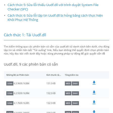
Cách thức 5: Sửa lỗi thiếu Uudf.dll với trình duyệt System File
Checker (SFC)
Cách thức 6: Sửa lỗi tập tin Uudf.dll bị hỏng bằng cách thực hiện
Khôi Phục Hệ Thống
Cách thức 1: Tải Uudf.dll
Tìm kiếm thông qua các phiên bản có sẵn của uudf.dll từ danh sách bên dưới, chọ đúng
tập tin và nhấn liên kết “Tải xuống” link. Nếu bạn không thể quyết định chọn phiên bản
nào, hãy đọc bài viết dưới đây hoặc dùng phương pháp tự động để giải quyết vấn đề
Uudf.dll, 9 các phiên bản có sẵn
Những Bit và Phiên bản
Kích thước tập tin
Tổng kiểm tra
131.5 KB
6.3.9600.16384
32bit
MD5
SHA1
132.5 KB
6.2.9200.16384
32bit
MD5
SHA1
132.5 KB
6.1.7600.16385
32bit
MD5
SHA1