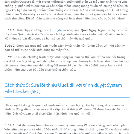
Sản phẩm Outbyte là một trong những sản phẩm phổ biến và hiệu qur nhất trong việc
chống lại phần mềm độc hại và các phần mềm không mong muốn, và chúng sẽ hữu ích
ngay khi bạn đã cài đặt phần mềm chống vi-rút bên thứ ba chất lượng cao. Quét trong
phiên bản Malwarebytes mới có thể được thực hiện theo thời gian hiện hành và theo
cách thủ công. Để bắt đầu quét thủ công, vui lòng thực hiện theo các bước bên dưới:
Bước 1:
Khởi chạy chương trình
Outbyte
và nhấp nút
Quét Ngay
. Ngoài ra, bạn có thể
tùy chọn Quét bên trái cửa sổ của chương trình windows và nhấp vào
Quét toàn bộ
.
Hệ thống sẽ bắt đầu quét và bạn sẽ có thể thấy kết quả quét.
Bước 2:
Chọn các mục mà bạn muốn cách ly và nhấn nút “Chọn Cách Ly”. Khi cách ly,
bạn có thể được nhắc khởi động lại máy tính.
Bước 3:
Sau khi chương trình được khởi động lại, bạn có thể xóa tất cả các đối tượng
đã được cách ly bằng cách đến phần thích hợp của chương trình hoặc khôi phục lại một
số trong chúng nếu sau khi những đối tượng bị cách ly một số đối tượng loại ra thì
phần mềm của bạn bắt đầu chạy không chính xác.
Cách thức 5: Sửa lỗi thiếu Uudf.dll với trình duyệt System
File Checker (SFC)
Nhiều người dùng đã quen với lệnh kiểm tra toàn bộ tập tin hệ thống sfc / scannow,
lệnh tự động kiểm tra và sửa chữa tập tin hệ thống Windows đã được bảo vệ. Để thực
hiện lệnh này, bạn phải chạy dấu nhắc lệnh như quản trị viên.
Bước 1:
Bắt đầu dòng lệnh như một quản trị viên trong Windows bằng cách nhấn phím
Win trên bàn phím và nhập "Dấu nhắc lệnh" trong miền tìm kiếm, sau đó - nhấp- chuột-
phải vào kết quả tìm kiếm và chọn
Chạy với tư cách của quản trị viên
. Ngoài ra, bạn có