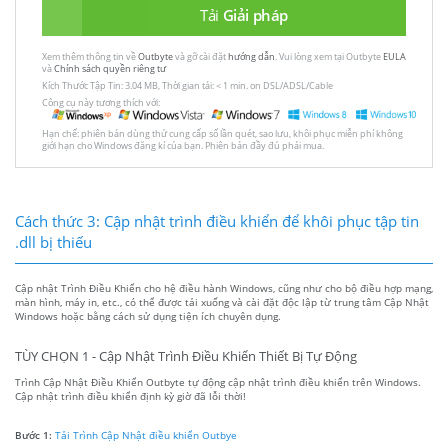
Tải
Giải pháp
Xem thêm thông tin về
Outbyte
và gỡ cài đặt
hướng dẫn
. Vui lòng xem tại Outbyte
EULA
và
Chính sách quyền riêng tư
Kích Thước Tập Tin: 3.04 MB, Thời gian tải: < 1 min. on DSL/ADSL/Cable
Công cụ này tương thích với:
Hạn chế: phiên bản dùng thử cung cấp số lần quét, sao lưu, khôi phục miễn phí không
giới hạn cho Windows đăng kí của bạn. Phiên bản đầy đủ phải mua.
Cách thức 3: Cập nhật trình điều khiển để khôi phục tập tin
.dll bị thiếu
Cập nhật Trình Điều Khiển cho hệ điều hành Windows, cũng như cho bộ điều hợp mạng,
màn hình, máy in, etc., có thể được tải xuống và cài đặt độc lập từ trung tâm Cập Nhật
Windows hoặc bằng cách sử dụng tiện ích chuyên dụng.
TÙY CHỌN 1 - Cập Nhật Trình Điều Khiển Thiết Bị Tự Động
Trình Cập Nhật Điều Khiển Outbyte tự động cập nhật trình điều khiển trên Windows.
Cập nhật trình điều khiển định kỳ giờ đã lỗi thời!
Bước 1:
Tải Trình Cập Nhật điều khiển Outbye