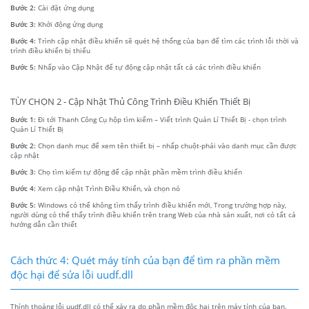
Bước 2:
Cài đặt ứng dụng
Bước 3:
Khởi động ứng dụng
Bước 4:
Trình cập nhật điều khiển sẽ quét hệ thống của bạn để tìm các trình lỗi thời và
trình điều khiển bị thiếu
Bước 5:
Nhấp vào Cập Nhật để tự động cập nhật tất cả các trình điều khiển
TÙY CHỌN 2 - Cập Nhật Thủ Công Trình Điều Khiển Thiết Bị
Bước 1:
Đi tới Thanh Công Cụ hộp tìm kiếm – Viết trình Quản Lí Thiết Bị - chọn trình
Quản Lí Thiết Bị
Bước 2:
Chọn danh mục để xem tên thiết bị – nhấp chuột-phải vào danh mục cần được
cập nhật
Bước 3:
Chọ tìm kiếm tự động để cập nhật phần mềm trình điều khiển
Bước 4:
Xem cập nhật Trình Điều Khiển, và chọn nó
Bước 5:
Windows có thể không tìm thấy trình điều khiển mới, Trong trường hợp này,
người dùng có thể thấy trình điều khiển trên trang Web của nhà sản xuất, nơi có tất cả
hướng dẫn cần thiết
Cách thức 4: Quét máy tính của bạn để tìm ra phần mềm
độc hại để sửa lỗi uudf.dll
Thỉnh thoảng lỗi uudf.dll có thể xảy ra do phần mềm độc hại trên máy tính của bạn.