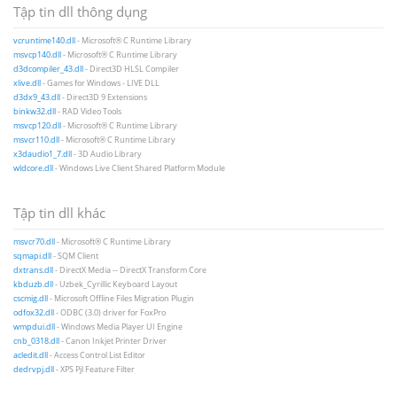
Tập tin dll thông dụng
vcruntime140.dll
- Microsoft® C Runtime Library
msvcp140.dll
- Microsoft® C Runtime Library
d3dcompiler_43.dll
- Direct3D HLSL Compiler
xlive.dll
- Games for Windows - LIVE DLL
d3dx9_43.dll
- Direct3D 9 Extensions
binkw32.dll
- RAD Video Tools
msvcp120.dll
- Microsoft® C Runtime Library
msvcr110.dll
- Microsoft® C Runtime Library
x3daudio1_7.dll
- 3D Audio Library
wldcore.dll
- Windows Live Client Shared Platform Module
Tập tin dll khác
msvcr70.dll
- Microsoft® C Runtime Library
sqmapi.dll
- SQM Client
dxtrans.dll
- DirectX Media -- DirectX Transform Core
kbduzb.dll
- Uzbek_Cyrillic Keyboard Layout
cscmig.dll
- Microsoft Offline Files Migration Plugin
odfox32.dll
- ODBC (3.0) driver for FoxPro
wmpdui.dll
- Windows Media Player UI Engine
cnb_0318.dll
- Canon Inkjet Printer Driver
acledit.dll
- Access Control List Editor
dedrvpj.dll
- XPS Pjl Feature Filter