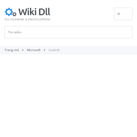
VI
EN
DE
ES
FR
Trang chủ
Microsoft
Uudf.dll
IT
PT
RU
ID
NL
NN
SV
FI