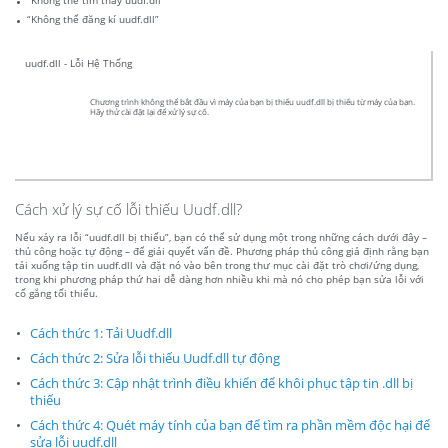
“Không thể tìm thấy uudf.dll”
“Không thể đăng kí uudf.dll”
uudf.dll - Lỗi Hệ Thống
Chương trình không thể bắt đầu vì máy của bạn bị thiếu uudf.dll bị thiếu từ máy của bạn.
Hãy thử cài đặt lại để xử lý sự cố.
Cách xử lý sự cố lỗi thiếu Uudf.dll?
Nếu xảy ra lỗi “uudf.dll bị thiếu”, bạn có thể sử dụng một trong những cách dưới đây –
thủ công hoặc tự động – để giải quyết vấn đề. Phương pháp thủ công giả định rằng bạn
tải xuống tập tin uudf.dll và đặt nó vào bên trong thư mục cài đặt trò chơi/ứng dụng,
trong khi phương pháp thứ hai dễ dàng hơn nhiều khi mà nó cho phép bạn sửa lỗi với
cố gắng tối thiểu.
Cách thức 1: Tải Uudf.dll
Cách thức 2: Sửa lỗi thiếu Uudf.dll tự động
Cách thức 3: Cập nhật trình điều khiển để khôi phục tập tin .dll bị
thiếu
Cách thức 4: Quét máy tính của bạn để tìm ra phần mềm độc hại để
sửa lỗi uudf.dll