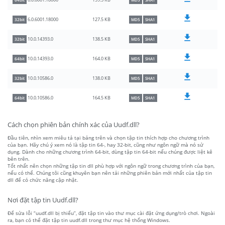
159.5 KB
6.0.6001.18000
64bit
MD5
SHA1
127.5 KB
6.0.6001.18000
32bit
MD5
SHA1
138.5 KB
10.0.14393.0
32bit
MD5
SHA1
164.0 KB
10.0.14393.0
64bit
MD5
SHA1
138.0 KB
10.0.10586.0
32bit
MD5
SHA1
164.5 KB
10.0.10586.0
64bit
MD5
SHA1
Cách chọn phiên bản chính xác của Uudf.dll?
Đầu tiên, nhìn xem miêu tả tại bảng trên và chọn tập tin thích hợp cho chương trình
của bạn. Hãy chú ý xem nó là tập tin 64-, hay 32-bit, cũng như ngôn ngữ mà nó sử
dụng. Dành cho những chương trình 64-bit, dùng tập tin 64-bit nếu chúng được liệt kê
bên trên.
Tốt nhất nên chọn những tập tin dll phù hợp với ngôn ngữ trong chương trình của bạn,
nếu có thể. Chúng tôi cũng khuyên bạn nên tải những phiên bản mới nhất của tập tin
dll để có chức năng cập nhật.
Nơi đặt tập tin Uudf.dll?
Để sửa lỗi “uudf.dll bị thiếu”, đặt tập tin vào thư mục cài đặt ứng dụng/trò chơi. Ngoài
ra, bạn có thể đặt tập tin uudf.dll trong thư mục hệ thống Windows.