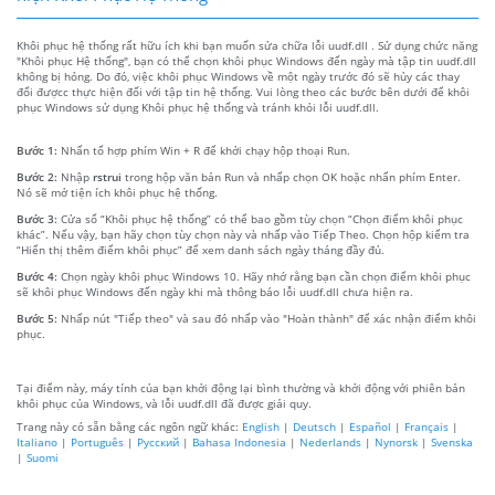
Khôi phục hệ thống rất hữu ích khi bạn muốn sửa chữa lỗi uudf.dll . Sử dụng chức năng
"Khôi phục Hệ thống", bạn có thể chọn khôi phục Windows đến ngày mà tập tin uudf.dll
không bị hỏng. Do đó, việc khôi phục Windows về một ngày trước đó sẽ hủy các thay
đổi đượcc thực hiện đối với tập tin hệ thống. Vui lòng theo các bước bên dưới để khôi
phục Windows sử dụng Khôi phục hệ thống và tránh khỏi lỗi uudf.dll.
Bước 1:
Nhấn tổ hợp phím Win + R để khởi chạy hộp thoại Run.
Bước 2:
Nhập
rstrui
trong hộp văn bản Run và nhấp chọn OK hoặc nhấn phím Enter.
Nó sẽ mở tiện ích khôi phục hệ thống.
Bước 3:
Cửa sổ “Khôi phục hệ thống” có thể bao gồm tùy chọn “Chọn điểm khôi phục
khác”. Nếu vậy, bạn hãy chọn tùy chọn này và nhấp vào Tiếp Theo. Chọn hộp kiểm tra
“Hiển thị thêm điểm khôi phục” để xem danh sách ngày tháng đầy đủ.
Bước 4:
Chọn ngày khôi phục Windows 10. Hãy nhớ rằng bạn cần chọn điểm khôi phục
sẽ khôi phục Windows đến ngày khi mà thông báo lỗi uudf.dll chưa hiện ra.
Bước 5:
Nhấp nút "Tiếp theo" và sau đó nhấp vào "Hoàn thành" để xác nhận điểm khôi
phục.
Tại điểm này, máy tính của bạn khởi động lại bình thường và khởi động với phiên bản
khôi phục của Windows, và lỗi uudf.dll đã được giải quy.
Trang này có sẵn bằng các ngôn ngữ khác:
English
|
Deutsch
|
Español
|
Français
|
Italiano
|
Português
|
Русский
|
Bahasa Indonesia
|
Nederlands
|
Nynorsk
|
Svenska
|
Suomi