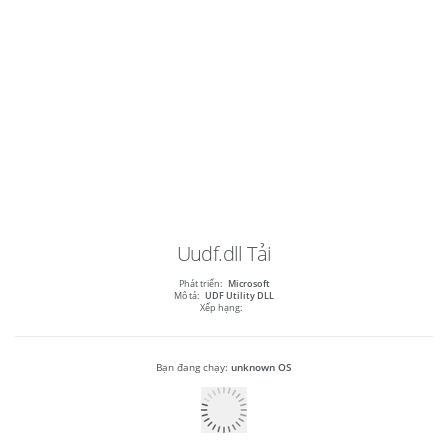
Uudf.dll
Tải
Phát triển:
Microsoft
Mô tả:
UDF Utility DLL
Xếp hạng:
Bạn đang chạy:
unknown OS