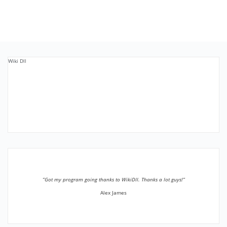
Wiki Dll
”Got my program going thanks to WikiDll. Thanks a lot guys!”
Alex James