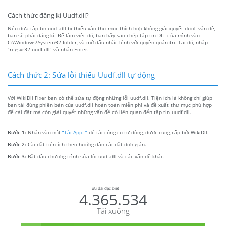
Cách thức đăng kí Uudf.dll?
Nếu đưa tập tin uudf.dll bị thiếu vào thư mục thích hợp không giải quyết được vấn đề,
bạn sẽ phải đăng kí. Để làm việc đó, bạn hãy sao chép tập tin DLL của mình vào
C:\Windows\System32 folder, và mở dấu nhắc lệnh với quyền quản trị. Tại đó, nhập
“regsvr32 uudf.dll” và nhấn Enter.
Cách thức 2: Sửa lỗi thiếu Uudf.dll tự động
Với WikiDll Fixer bạn có thể sửa tự động những lỗi uudf.dll. Tiện ích là không chỉ giúp
bạn tải đúng phiên bản của uudf.dll hoàn toàn miễn phí và đề xuất thư mục phù hợp
để cài đặt mà còn giải quyết những vấn đề có liên quan đến tập tin uudf.dll.
Bước 1:
Nhấn vào nút
“Tải App. ”
để tải công cụ tự động, được cung cấp bởi WikiDll.
Bước 2:
Cài đặt tiện ích theo hướng dẫn cài đặt đơn giản.
Bước 3:
Bắt đầu chương trình sửa lỗi uudf.dll và các vấn đề khác.
ưu đãi đặc biệt
4.365.534
Tải xuống