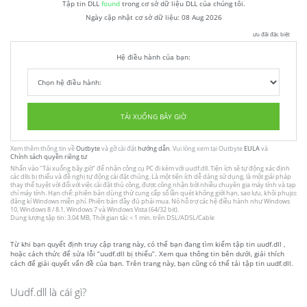
Tập tin DLL
found
trong cơ sở dữ liệu DLL của chúng tôi.
Ngày cập nhật cơ sở dữ liệu:
08 Aug 2026
ưu đãi đặc biệt
Hệ điều hành của bạn:
TẢI XUỐNG BÂY GIỜ
Xem thêm thông tin về
Outbyte
và gỡ cài đặt
hướng dẫn
. Vui lòng xem tại Outbyte
EULA
và
Chính sách quyền riêng tư
Nhấn vào
"Tải xuống bây giờ"
để nhận công cụ PC đi kèm với uudf.dll. Tiện ích sẽ tự động xác định
các dlls bị thiếu và đề nghị tự động cài đặt chúng. Là một tiện ích dễ dàng sử dụng, là một giải pháp
thay thế tuyệt vời đối với việc cài đặt thủ công, được công nhận bởi nhiều chuyên gia máy tính và tạp
chí máy tính. Hạn chế: phiên bản dùng thử cung cấp số lần quét không giới hạn, sao lưu, khôi phujcc
đăng kí Windows miễn phí. Phiên bản đầy đủ phải mua. Nó hỗ trợ các hệ điều hành như Windows
10, Windows 8 / 8.1, Windows 7 và Windows Vista (64/32 bit).
Dung lượng tập tin: 3.04 MB, Thời gian tải: < 1 min. trên DSL/ADSL/Cable
Từ khi bạn quyết định truy cập trang này, có thể bạn đang tìm kiếm tập tin uudf.dll ,
hoặc cách thức để sửa lỗi “uudf.dll bị thiếu”. Xem qua thông tin bên dưới, giải thích
cách để giải quyết vấn đề của bạn. Trên trang này, bạn cũng có thể tải tập tin uudf.dll.
Uudf.dll là cái gì?