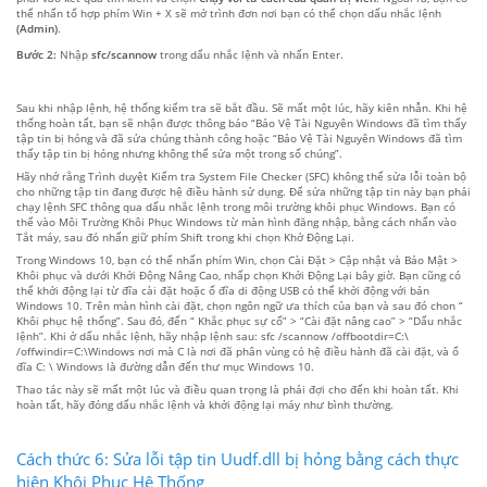
thể nhấn tổ hợp phím Win + X sẽ mở trình đơn nơi bạn có thể chọn dấu nhắc lệnh
(Admin)
.
Bước 2:
Nhập
sfc/scannow
trong dấu nhắc lệnh và nhấn Enter.
Sau khi nhập lệnh, hệ thống kiểm tra sẽ bắt đầu. Sẽ mất một lúc, hãy kiên nhẫn. Khi hệ
thống hoàn tất, bạn sẽ nhận được thông báo “Bảo Vệ Tài Nguyên Windows đã tìm thấy
tập tin bị hỏng và đã sửa chúng thành công hoặc “Bảo Vệ Tài Nguyên Windows đã tìm
thấy tập tin bị hỏng nhưng không thể sửa một trong số chúng”.
Hãy nhớ rằng Trình duyệt Kiểm tra System File Checker (SFC) không thể sửa lỗi toàn bộ
cho những tập tin đang được hệ điều hành sử dụng. Để sửa những tập tin này bạn phải
chạy lệnh SFC thông qua dấu nhắc lệnh trong môi trường khôi phục Windows. Bạn có
thể vào Môi Trường Khôi Phục Windows từ màn hình đăng nhập, bằng cách nhấn vào
Tắt máy, sau đó nhấn giữ phím Shift trong khi chọn Khở Động Lại.
Trong Windows 10, bạn có thể nhấn phím Win, chọn Cài Đặt > Cập nhật và Bảo Mật >
Khôi phục và dưới Khởi Động Nâng Cao, nhấp chọn Khởi Động Lại bây giờ. Bạn cũng có
thể khởi động lại từ đĩa cài đặt hoặc ổ đĩa di động USB có thể khởi động với bản
Windows 10. Trên màn hình cài đặt, chọn ngôn ngữ ưa thích của bạn và sau đó chon “
Khôi phục hệ thống”. Sau đó, đến “ Khắc phục sự cố” > “Cài đặt nâng cao” > “Dấu nhắc
lệnh”. Khi ở dấu nhắc lệnh, hãy nhập lệnh sau: sfc /scannow /offbootdir=C:\
/offwindir=C:\Windows nơi mà C là nơi đã phân vùng có hệ điều hành đã cài đặt, và ổ
đĩa C: \ Windows là đường dẫn đến thư mục Windows 10.
Thao tác này sẽ mất một lúc và điều quan trọng là phải đợi cho đến khi hoàn tất. Khi
hoàn tất, hãy đóng dấu nhắc lệnh và khởi động lại máy như bình thường.
Cách thức 6: Sửa lỗi tập tin Uudf.dll bị hỏng bằng cách thực
hiện Khôi Phục Hệ Thống