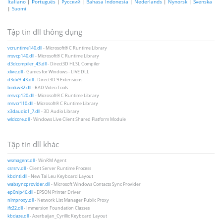
Italiano
|
Português
|
Русский
|
Bahasa Indonesia
|
Nederlands
|
Nynorsk
|
Svenska
|
Suomi
Tập tin dll thông dụng
vcruntime140.dll
- Microsoft® C Runtime Library
msvcp140.dll
- Microsoft® C Runtime Library
d3dcompiler_43.dll
- Direct3D HLSL Compiler
xlive.dll
- Games for Windows - LIVE DLL
d3dx9_43.dll
- Direct3D 9 Extensions
binkw32.dll
- RAD Video Tools
msvcp120.dll
- Microsoft® C Runtime Library
msvcr110.dll
- Microsoft® C Runtime Library
x3daudio1_7.dll
- 3D Audio Library
wldcore.dll
- Windows Live Client Shared Platform Module
Tập tin dll khác
wsmagent.dll
- WinRM Agent
csrsrv.dll
- Client Server Runtime Process
kbdntl.dll
- New Tai Leu Keyboard Layout
wabsyncprovider.dll
- Microsoft Windows Contacts Sync Provider
ep0nip46.dll
- EPSON Printer Driver
nlmproxy.dll
- Network List Manager Public Proxy
ifc22.dll
- Immersion Foundation Classes
kbdaze.dll
- Azerbaijan_Cyrillic Keyboard Layout