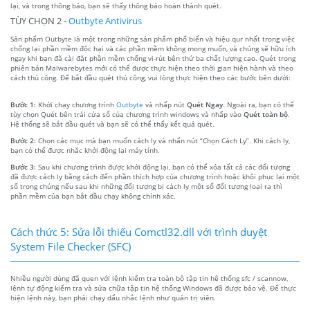
lại, và trong thông báo, bạn sẽ thấy thông báo hoàn thành quét.
TÙY CHỌN 2 -
Outbyte Antivirus
Sản phẩm Outbyte là một trong những sản phẩm phổ biến và hiệu qur nhất trong việc
chống lại phần mềm độc hại và các phần mềm không mong muốn, và chúng sẽ hữu ích
ngay khi bạn đã cài đặt phần mềm chống vi-rút bên thứ ba chất lượng cao. Quét trong
phiên bản Malwarebytes mới có thể được thực hiện theo thời gian hiện hành và theo
cách thủ công. Để bắt đầu quét thủ công, vui lòng thực hiện theo các bước bên dưới:
Bước 1:
Khởi chạy chương trình
Outbyte
và nhấp nút
Quét Ngay
. Ngoài ra, bạn có thể
tùy chọn Quét bên trái cửa sổ của chương trình windows và nhấp vào
Quét toàn bộ
.
Hệ thống sẽ bắt đầu quét và bạn sẽ có thể thấy kết quả quét.
Bước 2:
Chọn các mục mà bạn muốn cách ly và nhấn nút “Chọn Cách Ly”. Khi cách ly,
bạn có thể được nhắc khởi động lại máy tính.
Bước 3:
Sau khi chương trình được khởi động lại, bạn có thể xóa tất cả các đối tượng
đã được cách ly bằng cách đến phần thích hợp của chương trình hoặc khôi phục lại một
số trong chúng nếu sau khi những đối tượng bị cách ly một số đối tượng loại ra thì
phần mềm của bạn bắt đầu chạy không chính xác.
Cách thức 5: Sửa lỗi thiếu Comctl32.dll với trình duyệt
System File Checker (SFC)
Nhiều người dùng đã quen với lệnh kiểm tra toàn bộ tập tin hệ thống sfc / scannow,
lệnh tự động kiểm tra và sửa chữa tập tin hệ thống Windows đã được bảo vệ. Để thực
hiện lệnh này, bạn phải chạy dấu nhắc lệnh như quản trị viên.