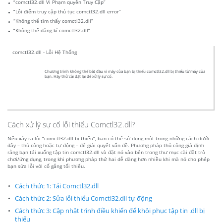
“comctl32.dll Vi Phạm quyền Truy Cập”
“Lỗi điểm truy cập thủ tục comctl32.dll error”
“Không thể tìm thấy comctl32.dll”
“Không thể đăng kí comctl32.dll”
comctl32.dll - Lỗi Hệ Thống
Chương trình không thể bắt đầu vì máy của bạn bị thiếu comctl32.dll bị thiếu từ máy của
bạn. Hãy thử cài đặt lại để xử lý sự cố.
Cách xử lý sự cố lỗi thiếu Comctl32.dll?
Nếu xảy ra lỗi “comctl32.dll bị thiếu”, bạn có thể sử dụng một trong những cách dưới
đây – thủ công hoặc tự động – để giải quyết vấn đề. Phương pháp thủ công giả định
rằng bạn tải xuống tập tin comctl32.dll và đặt nó vào bên trong thư mục cài đặt trò
chơi/ứng dụng, trong khi phương pháp thứ hai dễ dàng hơn nhiều khi mà nó cho phép
bạn sửa lỗi với cố gắng tối thiểu.
Cách thức 1: Tải Comctl32.dll
Cách thức 2: Sửa lỗi thiếu Comctl32.dll tự động
Cách thức 3: Cập nhật trình điều khiển để khôi phục tập tin .dll bị
thiếu