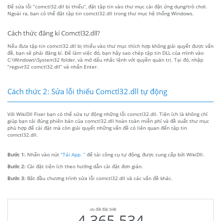
Để sửa lỗi “comctl32.dll bị thiếu”, đặt tập tin vào thư mục cài đặt ứng dụng/trò chơi.
Ngoài ra, bạn có thể đặt tập tin comctl32.dll trong thư mục hệ thống Windows.
Cách thức đăng kí Comctl32.dll?
Nếu đưa tập tin comctl32.dll bị thiếu vào thư mục thích hợp không giải quyết được vấn
đề, bạn sẽ phải đăng kí. Để làm việc đó, bạn hãy sao chép tập tin DLL của mình vào
C:\Windows\System32 folder, và mở dấu nhắc lệnh với quyền quản trị. Tại đó, nhập
“regsvr32 comctl32.dll” và nhấn Enter.
Cách thức 2: Sửa lỗi thiếu Comctl32.dll tự động
Với WikiDll Fixer bạn có thể sửa tự động những lỗi comctl32.dll. Tiện ích là không chỉ
giúp bạn tải đúng phiên bản của comctl32.dll hoàn toàn miễn phí và đề xuất thư mục
phù hợp để cài đặt mà còn giải quyết những vấn đề có liên quan đến tập tin
comctl32.dll.
Bước 1:
Nhấn vào nút
“Tải App. ”
để tải công cụ tự động, được cung cấp bởi WikiDll.
Bước 2:
Cài đặt tiện ích theo hướng dẫn cài đặt đơn giản.
Bước 3:
Bắt đầu chương trình sửa lỗi comctl32.dll và các vấn đề khác.
ưu đãi đặc biệt
4.365.534