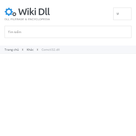
VI
EN
DE
ES
FR
Trang chủ
Khác
Comctl32.dll
IT
PT
RU
ID
NL
NN
SV
FI