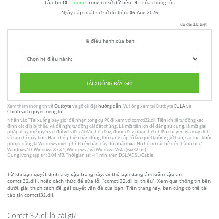
Tập tin DLL
found
trong cơ sở dữ liệu DLL của chúng tôi.
Ngày cập nhật cơ sở dữ liệu:
06 Aug 2026
ưu đãi đặc biệt
Hệ điều hành của bạn:
TẢI XUỐNG BÂY GIỜ
Xem thêm thông tin về
Outbyte
và gỡ cài đặt
hướng dẫn
. Vui lòng xem tại Outbyte
EULA
và
Chính sách quyền riêng tư
Nhấn vào
"Tải xuống bây giờ"
để nhận công cụ PC đi kèm với comctl32.dll. Tiện ích sẽ tự động xác
định các dlls bị thiếu và đề nghị tự động cài đặt chúng. Là một tiện ích dễ dàng sử dụng, là một giải
pháp thay thế tuyệt vời đối với việc cài đặt thủ công, được công nhận bởi nhiều chuyên gia máy tính
và tạp chí máy tính. Hạn chế: phiên bản dùng thử cung cấp số lần quét không giới hạn, sao lưu, khôi
phujcc đăng kí Windows miễn phí. Phiên bản đầy đủ phải mua. Nó hỗ trợ các hệ điều hành như
Windows 10, Windows 8 / 8.1, Windows 7 và Windows Vista (64/32 bit).
Dung lượng tập tin: 3.04 MB, Thời gian tải: < 1 min. trên DSL/ADSL/Cable
Từ khi bạn quyết định truy cập trang này, có thể bạn đang tìm kiếm tập tin
comctl32.dll , hoặc cách thức để sửa lỗi “comctl32.dll bị thiếu”. Xem qua thông tin bên
dưới, giải thích cách để giải quyết vấn đề của bạn. Trên trang này, bạn cũng có thể tải
tập tin comctl32.dll.
Comctl32.dll là cái gì?