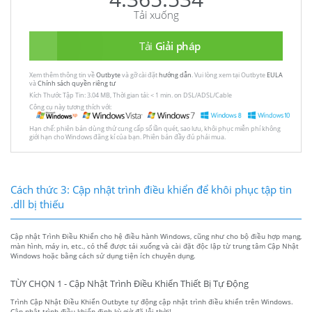
Tải xuống
Tải
Giải pháp
Xem thêm thông tin về
Outbyte
và gỡ cài đặt
hướng dẫn
. Vui lòng xem tại Outbyte
EULA
và
Chính sách quyền riêng tư
Kích Thước Tập Tin: 3.04 MB, Thời gian tải: < 1 min. on DSL/ADSL/Cable
Công cụ này tương thích với:
Hạn chế: phiên bản dùng thử cung cấp số lần quét, sao lưu, khôi phục miễn phí không
giới hạn cho Windows đăng kí của bạn. Phiên bản đầy đủ phải mua.
Cách thức 3: Cập nhật trình điều khiển để khôi phục tập tin
.dll bị thiếu
Cập nhật Trình Điều Khiển cho hệ điều hành Windows, cũng như cho bộ điều hợp mạng,
màn hình, máy in, etc., có thể được tải xuống và cài đặt độc lập từ trung tâm Cập Nhật
Windows hoặc bằng cách sử dụng tiện ích chuyên dụng.
TÙY CHỌN 1 - Cập Nhật Trình Điều Khiển Thiết Bị Tự Động
Trình Cập Nhật Điều Khiển Outbyte tự động cập nhật trình điều khiển trên Windows.
Cập nhật trình điều khiển định kỳ giờ đã lỗi thời!