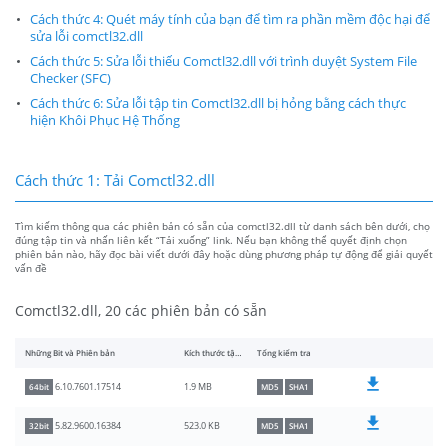
Cách thức 4: Quét máy tính của bạn để tìm ra phần mềm độc hại để
sửa lỗi comctl32.dll
Cách thức 5: Sửa lỗi thiếu Comctl32.dll với trình duyệt System File
Checker (SFC)
Cách thức 6: Sửa lỗi tập tin Comctl32.dll bị hỏng bằng cách thực
hiện Khôi Phục Hệ Thống
Cách thức 1: Tải Comctl32.dll
Tìm kiếm thông qua các phiên bản có sẵn của comctl32.dll từ danh sách bên dưới, chọ
đúng tập tin và nhấn liên kết “Tải xuống” link. Nếu bạn không thể quyết định chọn
phiên bản nào, hãy đọc bài viết dưới đây hoặc dùng phương pháp tự động để giải quyết
vấn đề
Comctl32.dll, 20 các phiên bản có sẵn
Những Bit và Phiên bản
Kích thước tập tin
Tổng kiểm tra
1.9 MB
6.10.7601.17514
64bit
MD5
SHA1
523.0 KB
5.82.9600.16384
32bit
MD5
SHA1