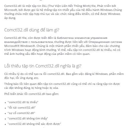
Comctl32.dll là một tập tin DLL (Thư Viện Liên Kết Thông Minh) file, Phát triển bởi
Microsoft, bởi được gọi là hệ thống tập tin thiết yếu của hệ điều hành Windows.Chúng
thường chứa một tập hợp thủ tục và các chức năng điều khiển, có thể được Windows
áp dụng.
Comctl32.dll dùng để làm gì?
Comctl32.dll file, còn được biết đến là Библиотека элементов управления
взаимодействия с пользователем, thường được liên kết với Операционная система
Microsoft® Windows®. Chúng là một thành phần thiết yếu, đảm bảo cho các chương
trình Windows hoạt động bình thường. Vì thế, nếu tập tin comctl32.dll bị thiếu, nó có
thể ảnh hưởng xấu đến hoạt động của phần mềm có liên quan.
Lỗi thiếu tập tin Comctl32.dll nghĩa là gì?
Có nhiều lý do có thể tạo ra lỗi comctl32.dll. Bao gồm việc đăng kí Windows, phần mềm
độc hại, lỗi ứng dụng, etc.
Thông báo lỗi liên quan đến tập tin comctl32.dll cũng có thể chỉ ra rằng tập tin được
cài đặt không đúng, bị hỏng hoặc bị xóa.
Phổ biến khác lỗi comctl32.dll bao gồm:
“comctl32.dll bị thiếu”
“lỗi tải comctl32.dll”
“sự cố comctl32.dll”
“comctl32.dll không tìm thấy”
“comctl32.dll không thể xác định được”