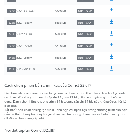
582.8 KB
5.82.14393.447
32bit
MD5
SHA1
583.3 KB
5.82.14393.0
32bit
MD5
SHA1
668.3 KB
5.82.14393.0
64bit
MD5
SHA1
571.8 KB
5.82.10586.0
32bit
MD5
SHA1
663.8 KB
5.82.10586.0
64bit
MD5
SHA1
556.3 KB
5.81.4704.1100
32bit
MD5
SHA1
Cách chọn phiên bản chính xác của Comctl32.dll?
Đầu tiên, nhìn xem miêu tả tại bảng trên và chọn tập tin thích hợp cho chương trình
của bạn. Hãy chú ý xem nó là tập tin 64-, hay 32-bit, cũng như ngôn ngữ mà nó sử
dụng. Dành cho những chương trình 64-bit, dùng tập tin 64-bit nếu chúng được liệt kê
bên trên.
Tốt nhất nên chọn những tập tin dll phù hợp với ngôn ngữ trong chương trình của bạn,
nếu có thể. Chúng tôi cũng khuyên bạn nên tải những phiên bản mới nhất của tập tin
dll để có chức năng cập nhật.
Nơi đặt tập tin Comctl32.dll?