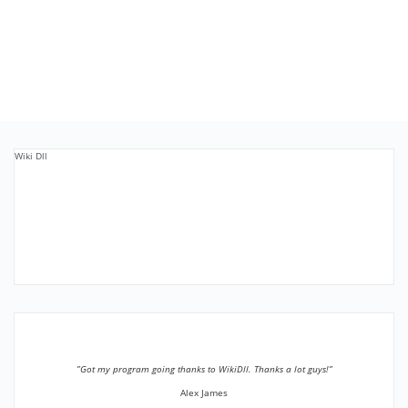
Wiki Dll
”Got my program going thanks to WikiDll. Thanks a lot guys!”
Alex James