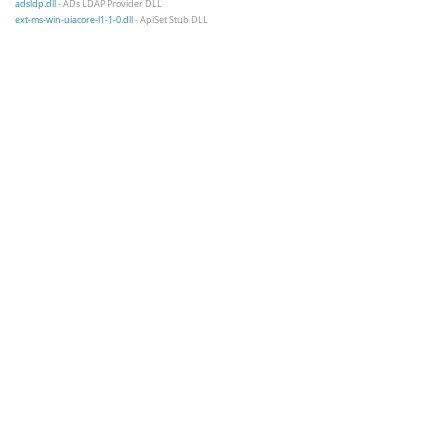
adsldp.dll
- ADs LDAP Provider DLL
ext-ms-win-uiacore-l1-1-0.dll
- ApiSet Stub DLL