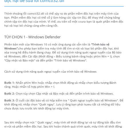
độc hại để sửa lỗi comctl32.dll
Thỉnh thoảng lỗi comctl32.dll có thể xảy ra do phần mềm độc hại trên máy tính của
bạn. Phần mềm độc hại có thể cố ý làm hỏng các tập tin DLL để thay thế chúng bằng
chính tập tin độc hại của mình. Vì thế, ưu tiên số một ccura bạn là quét phần mềm độc
hại và loại bỏ chúng càng sớm càng tốt.
TÙY CHỌN 1 - Windows Defender
Phiên bản mới của Windows 10 có một ứng dụng cài sẵn tên là
"Trình bảo vệ
Windows"
,cho phép bạn kiểm tra máy tính để tìm vi-rút và loại bỏ phần độc hại, khó
xóa trong hệ điều hành đang chạy. Để sử dụng tính năng quét ngoại tuyến của Bộ bảo
vệ Windows, đến Cài đặt (Khởi động – Biểu tượng bánh răng hoặc phím Win + I), chọn
"Cập nhật và Bảo mật" và đến phần "Trình bảo vệ Windows".
Cách sử dụng tính năng quét ngoại tuyến của trình bảo vệ Windows
Bước 1:
Nhấn phím Win hoặc nhấp chọn Khởi động và nhấp chọn biểu tượng Bánh
răng. Hoặc nhấn tổ hợp phím Win + I.
Bước 2:
Chọn tùy chọn Cập nhật và Bảo mật và đến phần trình bảo vệ Windows.
Bước 3:
Ở cuối cài đặt bảo vệ có hộp kiểm tra " Quét ngoại tuyến bảo vệ Windows". Để
khởi động nó, nhấp chọn “Quét ngay”. Lưu ý rằng bạn phải kuwu tất cả những dữ liệu
chưa được lưu trước khi khởi động lại máy tính.
Sau khi nhấp chọn nút “ Quét ngay”, máy tính sẽ khởi động lại và tự động bắt đầu tìm
vi-rút và phần mềm độc hại. Sau khi hoàn thành quá trình quét, máy tính sẽ khởi động