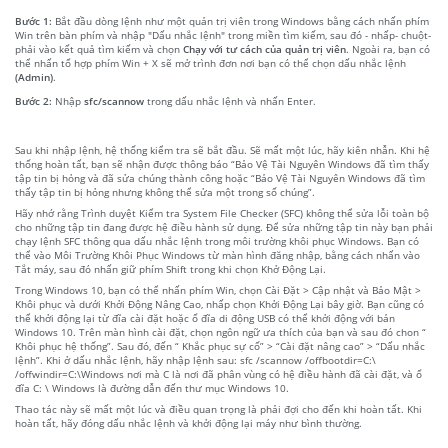
Bước 1:
Bắt đầu dòng lệnh như một quản trị viên trong Windows bằng cách nhấn phím
Win trên bàn phím và nhập "Dấu nhắc lệnh" trong miền tìm kiếm, sau đó - nhấp- chuột-
phải vào kết quả tìm kiếm và chọn
Chạy với tư cách của quản trị viên
. Ngoài ra, bạn có
thể nhấn tổ hợp phím Win + X sẽ mở trình đơn nơi bạn có thể chọn dấu nhắc lệnh
(Admin)
.
Bước 2:
Nhập
sfc/scannow
trong dấu nhắc lệnh và nhấn Enter.
Sau khi nhập lệnh, hệ thống kiểm tra sẽ bắt đầu. Sẽ mất một lúc, hãy kiên nhẫn. Khi hệ
thống hoàn tất, bạn sẽ nhận được thông báo “Bảo Vệ Tài Nguyên Windows đã tìm thấy
tập tin bị hỏng và đã sửa chúng thành công hoặc “Bảo Vệ Tài Nguyên Windows đã tìm
thấy tập tin bị hỏng nhưng không thể sửa một trong số chúng”.
Hãy nhớ rằng Trình duyệt Kiểm tra System File Checker (SFC) không thể sửa lỗi toàn bộ
cho những tập tin đang được hệ điều hành sử dụng. Để sửa những tập tin này bạn phải
chạy lệnh SFC thông qua dấu nhắc lệnh trong môi trường khôi phục Windows. Bạn có
thể vào Môi Trường Khôi Phục Windows từ màn hình đăng nhập, bằng cách nhấn vào
Tắt máy, sau đó nhấn giữ phím Shift trong khi chọn Khở Động Lại.
Trong Windows 10, bạn có thể nhấn phím Win, chọn Cài Đặt > Cập nhật và Bảo Mật >
Khôi phục và dưới Khởi Động Nâng Cao, nhấp chọn Khởi Động Lại bây giờ. Bạn cũng có
thể khởi động lại từ đĩa cài đặt hoặc ổ đĩa di động USB có thể khởi động với bản
Windows 10. Trên màn hình cài đặt, chọn ngôn ngữ ưa thích của bạn và sau đó chon “
Khôi phục hệ thống”. Sau đó, đến “ Khắc phục sự cố” > “Cài đặt nâng cao” > “Dấu nhắc
lệnh”. Khi ở dấu nhắc lệnh, hãy nhập lệnh sau: sfc /scannow /offbootdir=C:\
/offwindir=C:\Windows nơi mà C là nơi đã phân vùng có hệ điều hành đã cài đặt, và ổ
đĩa C: \ Windows là đường dẫn đến thư mục Windows 10.
Thao tác này sẽ mất một lúc và điều quan trọng là phải đợi cho đến khi hoàn tất. Khi
hoàn tất, hãy đóng dấu nhắc lệnh và khởi động lại máy như bình thường.