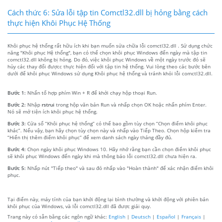
Cách thức 6: Sửa lỗi tập tin Comctl32.dll bị hỏng bằng cách
thực hiện Khôi Phục Hệ Thống
Khôi phục hệ thống rất hữu ích khi bạn muốn sửa chữa lỗi comctl32.dll . Sử dụng chức
năng "Khôi phục Hệ thống", bạn có thể chọn khôi phục Windows đến ngày mà tập tin
comctl32.dll không bị hỏng. Do đó, việc khôi phục Windows về một ngày trước đó sẽ
hủy các thay đổi đượcc thực hiện đối với tập tin hệ thống. Vui lòng theo các bước bên
dưới để khôi phục Windows sử dụng Khôi phục hệ thống và tránh khỏi lỗi comctl32.dll.
Bước 1:
Nhấn tổ hợp phím Win + R để khởi chạy hộp thoại Run.
Bước 2:
Nhập
rstrui
trong hộp văn bản Run và nhấp chọn OK hoặc nhấn phím Enter.
Nó sẽ mở tiện ích khôi phục hệ thống.
Bước 3:
Cửa sổ “Khôi phục hệ thống” có thể bao gồm tùy chọn “Chọn điểm khôi phục
khác”. Nếu vậy, bạn hãy chọn tùy chọn này và nhấp vào Tiếp Theo. Chọn hộp kiểm tra
“Hiển thị thêm điểm khôi phục” để xem danh sách ngày tháng đầy đủ.
Bước 4:
Chọn ngày khôi phục Windows 10. Hãy nhớ rằng bạn cần chọn điểm khôi phục
sẽ khôi phục Windows đến ngày khi mà thông báo lỗi comctl32.dll chưa hiện ra.
Bước 5:
Nhấp nút "Tiếp theo" và sau đó nhấp vào "Hoàn thành" để xác nhận điểm khôi
phục.
Tại điểm này, máy tính của bạn khởi động lại bình thường và khởi động với phiên bản
khôi phục của Windows, và lỗi comctl32.dll đã được giải quy.
Trang này có sẵn bằng các ngôn ngữ khác:
English
|
Deutsch
|
Español
|
Français
|