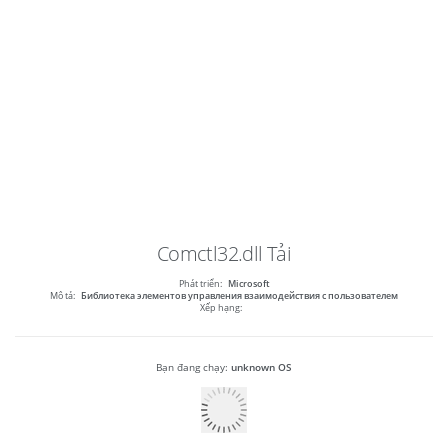
Comctl32.dll
Tải
Phát triển:
Microsoft
Mô tả:
Библиотека элементов управления взаимодействия с пользователем
Xếp hạng:
Bạn đang chạy:
unknown OS