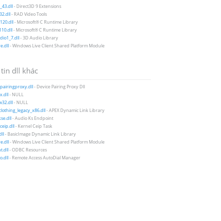
43.dll
- Direct3D 9 Extensions
2.dll
- RAD Video Tools
20.dll
- Microsoft® C Runtime Library
10.dll
- Microsoft® C Runtime Library
io1_7.dll
- 3D Audio Library
e.dll
- Windows Live Client Shared Platform Module
tin dll khác
pairingproxy.dll
- Device Pairing Proxy Dll
.dll
- NULL
32.dll
- NULL
lothing_legacy_x86.dll
- APEX Dynamic Link Library
se.dll
- Audio Ks Endpoint
ceip.dll
- Kernel Ceip Task
ll
- BasicImage Dynamic Link Library
e.dll
- Windows Live Client Shared Platform Module
t.dll
- ODBC Resources
o.dll
- Remote Access AutoDial Manager