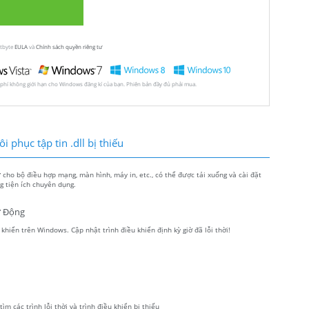
utbyte
EULA
và
Chính sách quyền riêng tư
 phí không giới hạn cho Windows đăng kí của bạn. Phiên bản đầy đủ phải mua.
 phục tập tin .dll bị thiếu
ho bộ điều hợp mạng, màn hình, máy in, etc., có thể được tải xuống và cài đặt
 tiện ích chuyên dụng.
ự Động
hiển trên Windows. Cập nhật trình điều khiển định kỳ giờ đã lỗi thời!
m các trình lỗi thời và trình điều khiển bị thiếu