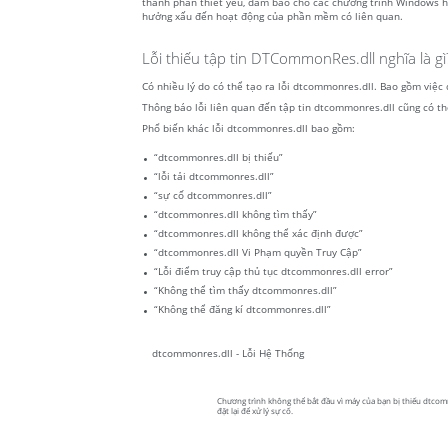
thành phần thiết yếu, đảm bảo cho các chương trình Windows ho
hưởng xấu đến hoạt động của phần mềm có liên quan.
Lỗi thiếu tập tin DTCommonRes.dll nghĩa là gì
Có nhiều lý do có thể tạo ra lỗi dtcommonres.dll. Bao gồm việc
Thông báo lỗi liên quan đến tập tin dtcommonres.dll cũng có thể
Phổ biến khác lỗi dtcommonres.dll bao gồm:
“dtcommonres.dll bị thiếu”
“lỗi tải dtcommonres.dll”
“sự cố dtcommonres.dll”
“dtcommonres.dll không tìm thấy”
“dtcommonres.dll không thể xác định được”
“dtcommonres.dll Vi Phạm quyền Truy Cập”
“Lỗi điểm truy cập thủ tục dtcommonres.dll error”
“Không thể tìm thấy dtcommonres.dll”
“Không thể đăng kí dtcommonres.dll”
dtcommonres.dll - Lỗi Hệ Thống
Chương trình không thể bắt đầu vì máy của bạn bị thiếu dtcomm
đặt lại để xử lý sự cố.