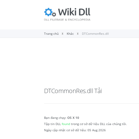
Trang chủ
Khác
DTCommonRes.dll
DTCommonRes.dll
Tải
Bạn đang chạy:
OS X 10
Tập tin DLL
found
trong cơ sở dữ liệu DLL của chúng tôi.
Ngày cập nhật cơ sở dữ liệu:
05 Aug 2026