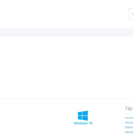
Tập
vcrunt
msvcp1
d3dcom
xlive.d