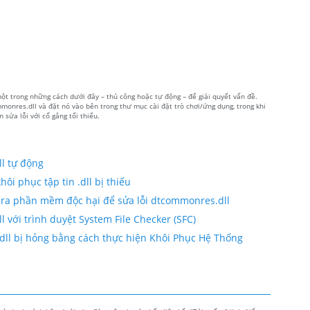
một trong những cách dưới đây – thủ công hoặc tự động – để giải quyết vấn đề.
monres.dll và đặt nó vào bên trong thư mục cài đặt trò chơi/ứng dụng, trong khi
sửa lỗi với cố gắng tối thiểu.
l tự động
ôi phục tập tin .dll bị thiếu
 ra phần mềm độc hại để sửa lỗi dtcommonres.dll
 với trình duyệt System File Checker (SFC)
dll bị hỏng bằng cách thực hiện Khôi Phục Hệ Thống