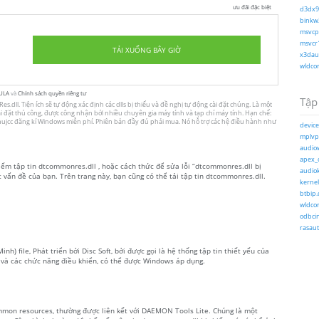
ưu đãi đặc biệt
d3dx9_
binkw3
msvcp1
msvcr1
TẢI XUỐNG BÂY GIỜ
x3daud
wldcor
ULA
và
Chính sách quyền riêng tư
Tập 
ll. Tiện ích sẽ tự động xác định các dlls bị thiếu và đề nghị tự động cài đặt chúng. Là một
 cài đặt thủ công, được công nhận bởi nhiều chuyên gia máy tính và tạp chí máy tính. Hạn chế:
phujcc đăng kí Windows miễn phí. Phiên bản đầy đủ phải mua. Nó hỗ trợ các hệ điều hành như
device
mplvpx
audiow
apex_c
kiếm tập tin dtcommonres.dll , hoặc cách thức để sửa lỗi “dtcommonres.dll bị
audiok
ết vấn đề của bạn. Trên trang này, bạn cũng có thể tải tập tin dtcommonres.dll.
kernel
btbip.d
wldcor
odbcin
rasaut
) file, Phát triển bởi Disc Soft, bởi được gọi là hệ thống tập tin thiết yếu của
và các chức năng điều khiển, có thể được Windows áp dụng.
mon resources, thường được liên kết với DAEMON Tools Lite. Chúng là một