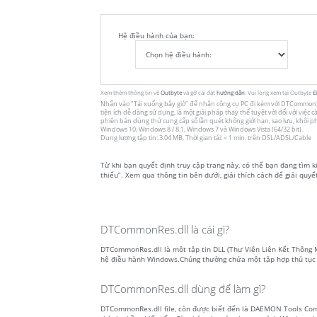
Hệ điều hành của bạn:
Xem thêm thông tin về
Outbyte
và gỡ cài đặt
hướng dẫn
. Vui lòng xem tại Outbyte
E
Nhấn vào
"Tải xuống bây giờ"
để nhận công cụ PC đi kèm với DTCommonRes.d
tiện ích dễ dàng sử dụng, là một giải pháp thay thế tuyệt vời đối với việc
phiên bản dùng thử cung cấp số lần quét không giới hạn, sao lưu, khôi 
Windows 10, Windows 8 / 8.1, Windows 7 và Windows Vista (64/32 bit).
Dung lượng tập tin: 3.04 MB, Thời gian tải: < 1 min. trên DSL/ADSL/Cable
Từ khi bạn quyết định truy cập trang này, có thể bạn đang tìm 
thiếu”. Xem qua thông tin bên dưới, giải thích cách để giải quy
DTCommonRes.dll là cái gì?
DTCommonRes.dll là một tập tin DLL (Thư Viện Liên Kết Thông Minh
hệ điều hành Windows.Chúng thường chứa một tập hợp thủ tục 
DTCommonRes.dll dùng để làm gì?
DTCommonRes.dll file, còn được biết đến là DAEMON Tools Com