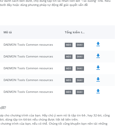
 danh sách bên dưới, chọ đúng tập tin và nhấn liên kết “Tải xuống” link. Nếu
 dưới đây hoặc dùng phương pháp tự động để giải quyết vấn đề
Mô tả
Tổng kiểm tra
DAEMON Tools Common resources
MD5
SHA1
DAEMON Tools Common resources
MD5
SHA1
DAEMON Tools Common resources
MD5
SHA1
DAEMON Tools Common resources
MD5
SHA1
DAEMON Tools Common resources
MD5
SHA1
dll?
ợp cho chương trình của bạn. Hãy chú ý xem nó là tập tin 64-, hay 32-bit, cũng
, dùng tập tin 64-bit nếu chúng được liệt kê bên trên.
 chương trình của bạn, nếu có thể. Chúng tôi cũng khuyên bạn nên tải những