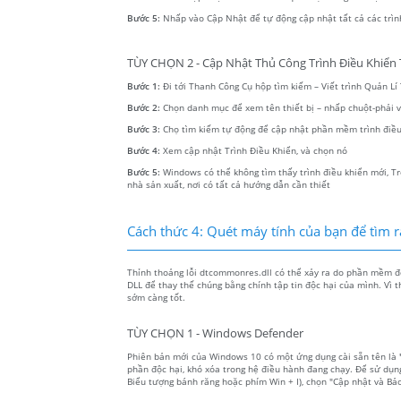
Bước 5:
Nhấp vào Cập Nhật để tự động cập nhật tất cả các trìn
TÙY CHỌN 2 - Cập Nhật Thủ Công Trình Điều Khiển T
Bước 1:
Đi tới Thanh Công Cụ hộp tìm kiếm – Viết trình Quản Lí T
Bước 2:
Chọn danh mục để xem tên thiết bị – nhấp chuột-phải
Bước 3:
Chọ tìm kiếm tự động để cập nhật phần mềm trình điều
Bước 4:
Xem cập nhật Trình Điều Khiển, và chọn nó
Bước 5:
Windows có thể không tìm thấy trình điều khiển mới, Tr
nhà sản xuất, nơi có tất cả hướng dẫn cần thiết
Cách thức 4: Quét máy tính của bạn để tìm 
Thỉnh thoảng lỗi dtcommonres.dll có thể xảy ra do phần mềm độ
DLL để thay thế chúng bằng chính tập tin độc hại của mình. Vì 
sớm càng tốt.
TÙY CHỌN 1 - Windows Defender
Phiên bản mới của Windows 10 có một ứng dụng cài sẵn tên là
phần độc hại, khó xóa trong hệ điều hành đang chạy. Để sử dụn
Biểu tượng bánh răng hoặc phím Win + I), chọn "Cập nhật và Bả