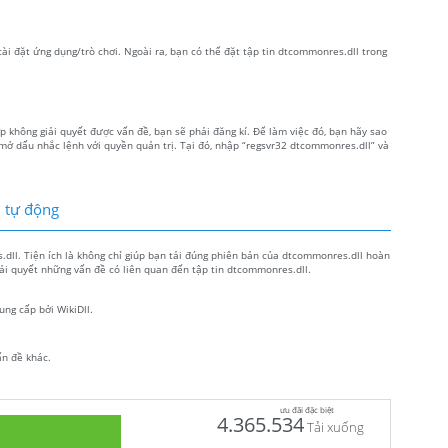
cài đặt ứng dụng/trò chơi. Ngoài ra, bạn có thể đặt tập tin dtcommonres.dll trong
 không giải quyết được vấn đề, bạn sẽ phải đăng kí. Để làm việc đó, bạn hãy sao
mở dấu nhắc lệnh với quyền quản trị. Tại đó, nhập “regsvr32 dtcommonres.dll” và
l tự động
.dll. Tiện ích là không chỉ giúp bạn tải đúng phiên bản của dtcommonres.dll hoàn
ải quyết những vấn đề có liên quan đến tập tin dtcommonres.dll.
ung cấp bởi WikiDll.
ấn đề khác.
ưu đãi đặc biệt
4.365.534
Tải xuống