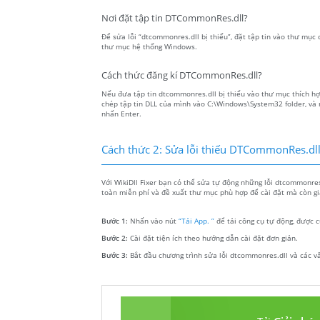
Nơi đặt tập tin DTCommonRes.dll?
Để sửa lỗi “dtcommonres.dll bị thiếu”, đặt tập tin vào thư mục 
thư mục hệ thống Windows.
Cách thức đăng kí DTCommonRes.dll?
Nếu đưa tập tin dtcommonres.dll bị thiếu vào thư mục thích hợp
chép tập tin DLL của mình vào C:\Windows\System32 folder, và 
nhấn Enter.
Cách thức 2: Sửa lỗi thiếu DTCommonRes.dl
Với WikiDll Fixer bạn có thể sửa tự động những lỗi dtcommonres
toàn miễn phí và đề xuất thư mục phù hợp để cài đặt mà còn gi
Bước 1:
Nhấn vào nút
“Tải App. ”
để tải công cụ tự động, được c
Bước 2:
Cài đặt tiện ích theo hướng dẫn cài đặt đơn giản.
Bước 3:
Bắt đầu chương trình sửa lỗi dtcommonres.dll và các v