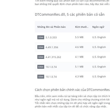
Tìm kiếm thông qua các phiên bản có sẵn của dtcommonres.dll từ
bạn không thể quyết định chọn phiên bản nào, hãy đọc bài viết
DTCommonRes.dll, 5 các phiên bản có sẵn
Những Bit và Phiên bản
Kích thước tập tin
Ngôn ngữ
5.5 MB
U.S. English
5.1.0.333
32bit
4.6 MB
U.S. English
4.49.1.356
32bit
4.1 MB
U.S. English
4.41.315.262
32bit
5.1 MB
U.S. English
10.1.0.74
64bit
4.3 MB
U.S. English
10.1.0.74
32bit
Cách chọn phiên bản chính xác của DTCommonRes.
Đầu tiên, nhìn xem miêu tả tại bảng trên và chọn tập tin thích h
như ngôn ngữ mà nó sử dụng. Dành cho những chương trình 64-bit
Tốt nhất nên chọn những tập tin dll phù hợp với ngôn ngữ trong
phiên bản mới nhất của tập tin dll để có chức năng cập nhật.