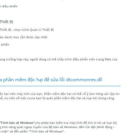
h điều khiển
hiết Bị
hiết Bị - chọn trình Quản Lí Thiết Bị
 vào danh mục cần được cập nhật
 khiển
ong trường hợp này, người dùng có thể thấy trình điều khiển trên trang Web của
ra phần mềm độc hại để sửa lỗi dtcommonres.dll
c hại trên máy tính của bạn. Phần mềm độc hại có thể cố ý làm hỏng các tập tin
thế, ưu tiên số một ccura bạn là quét phần mềm độc hại và loại bỏ chúng càng
"Trình bảo vệ Windows"
,cho phép bạn kiểm tra máy tính để tìm vi-rút và loại bỏ
g tính năng quét ngoại tuyến của Bộ bảo vệ Windows, đến Cài đặt (Khởi động –
o mật" và đến phần "Trình bảo vệ Windows".