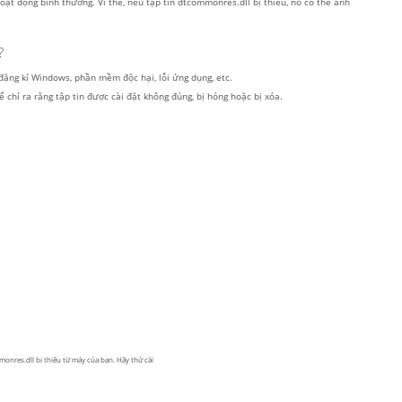
ạt động bình thường. Vì thế, nếu tập tin dtcommonres.dll bị thiếu, nó có thể ảnh
?
 đăng kí Windows, phần mềm độc hại, lỗi ứng dụng, etc.
 chỉ ra rằng tập tin được cài đặt không đúng, bị hỏng hoặc bị xóa.
onres.dll bị thiếu từ máy của bạn. Hãy thử cài