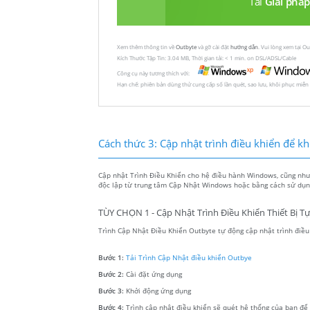
Tải
Giải pháp
Xem thêm thông tin về
Outbyte
và gỡ cài đặt
hướng dẫn
. Vui lòng xem tại O
Kích Thước Tập Tin: 3.04 MB, Thời gian tải: < 1 min. on DSL/ADSL/Cable
Công cụ này tương thích với:
Hạn chế: phiên bản dùng thử cung cấp số lần quét, sao lưu, khôi phục miễn
Cách thức 3: Cập nhật trình điều khiển để khôi
Cập nhật Trình Điều Khiển cho hệ điều hành Windows, cũng như c
độc lập từ trung tâm Cập Nhật Windows hoặc bằng cách sử dụng
TÙY CHỌN 1 - Cập Nhật Trình Điều Khiển Thiết Bị T
Trình Cập Nhật Điều Khiển Outbyte tự động cập nhật trình điều k
Bước 1:
Tải Trình Cập Nhật điều khiển Outbye
Bước 2:
Cài đặt ứng dụng
Bước 3:
Khởi động ứng dụng
Bước 4:
Trình cập nhật điều khiển sẽ quét hệ thống của bạn để tì