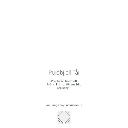
Puiobj.dll
Tải
Phát triển:
Microsoft
Mô tả:
PrintUI Objects DLL
Xếp hạng:
Bạn đang chạy:
unknown OS