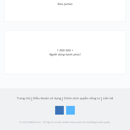
Alex James
1 000 000 +
Người dùng hạnh phúc!
Trang chủ
Điều khoản sử dụng
Chính sách quyền riêng tư
Liên hệ
© 2023 WikiDll.com - Dll Tập tin cơ bản và Bách khoa toàn thư. Đã đăng kí bản quyền.