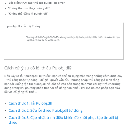
“Lỗi điểm truy cập thủ tục puiobj.dll error”
“Không thể tìm thấy puiobj.dll”
“Không thể đăng kí puiobj.dll”
puiobj.dll - Lỗi Hệ Thống
Chương trình không thể bắt đầu vì máy của bạn bị thiếu puiobj.dll bị thiếu từ máy của bạn.
Hãy thử cài đặt lại để xử lý sự cố.
Cách xử lý sự cố lỗi thiếu Puiobj.dll?
Nếu xảy ra lỗi “puiobj.dll bị thiếu”, bạn có thể sử dụng một trong những cách dưới đây
– thủ công hoặc tự động – để giải quyết vấn đề. Phương pháp thủ công giả định rằng
bạn tải xuống tập tin puiobj.dll và đặt nó vào bên trong thư mục cài đặt trò chơi/ứng
dụng, trong khi phương pháp thứ hai dễ dàng hơn nhiều khi mà nó cho phép bạn sửa
lỗi với cố gắng tối thiểu.
Cách thức 1: Tải Puiobj.dll
Cách thức 2: Sửa lỗi thiếu Puiobj.dll tự động
Cách thức 3: Cập nhật trình điều khiển để khôi phục tập tin .dll bị
thiếu