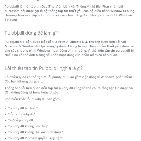
Puiobj.dll là một tập tin DLL (Thư Viện Liên Kết Thông Minh) file, Phát triển bởi
Microsoft, bởi được gọi là hệ thống tập tin thiết yếu của hệ điều hành Windows.Chúng
thường chứa một tập hợp thủ tục và các chức năng điều khiển, có thể được Windows
áp dụng.
Puiobj.dll dùng để làm gì?
Puiobj.dll file, còn được biết đến là PrintUI Objects DLL, thường được liên kết với
Microsoft® Windows® Operating System. Chúng là một thành phần thiết yếu, đảm bảo
cho các chương trình Windows hoạt động bình thường. Vì thế, nếu tập tin puiobj.dll bị
thiếu, nó có thể ảnh hưởng xấu đến hoạt động của phần mềm có liên quan.
Lỗi thiếu tập tin Puiobj.dll nghĩa là gì?
Có nhiều lý do có thể tạo ra lỗi puiobj.dll. Bao gồm việc đăng kí Windows, phần mềm
độc hại, lỗi ứng dụng, etc.
Thông báo lỗi liên quan đến tập tin puiobj.dll cũng có thể chỉ ra rằng tập tin được cài
đặt không đúng, bị hỏng hoặc bị xóa.
Phổ biến khác lỗi puiobj.dll bao gồm:
“puiobj.dll bị thiếu”
“lỗi tải puiobj.dll”
“sự cố puiobj.dll”
“puiobj.dll không tìm thấy”
“puiobj.dll không thể xác định được”
“puiobj.dll Vi Phạm quyền Truy Cập”