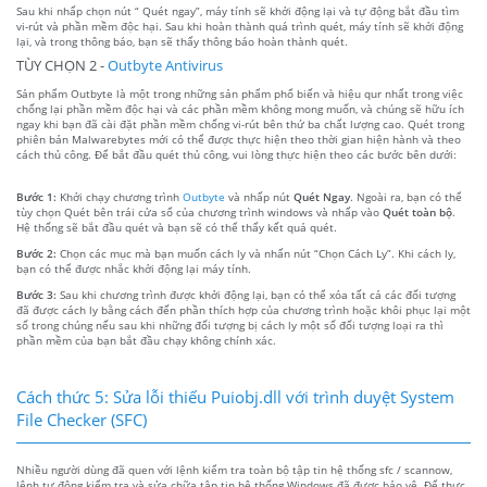
Sau khi nhấp chọn nút “ Quét ngay”, máy tính sẽ khởi động lại và tự động bắt đầu tìm
vi-rút và phần mềm độc hại. Sau khi hoàn thành quá trình quét, máy tính sẽ khởi động
lại, và trong thông báo, bạn sẽ thấy thông báo hoàn thành quét.
TÙY CHỌN 2 -
Outbyte Antivirus
Sản phẩm Outbyte là một trong những sản phẩm phổ biến và hiệu qur nhất trong việc
chống lại phần mềm độc hại và các phần mềm không mong muốn, và chúng sẽ hữu ích
ngay khi bạn đã cài đặt phần mềm chống vi-rút bên thứ ba chất lượng cao. Quét trong
phiên bản Malwarebytes mới có thể được thực hiện theo thời gian hiện hành và theo
cách thủ công. Để bắt đầu quét thủ công, vui lòng thực hiện theo các bước bên dưới:
Bước 1:
Khởi chạy chương trình
Outbyte
và nhấp nút
Quét Ngay
. Ngoài ra, bạn có thể
tùy chọn Quét bên trái cửa sổ của chương trình windows và nhấp vào
Quét toàn bộ
.
Hệ thống sẽ bắt đầu quét và bạn sẽ có thể thấy kết quả quét.
Bước 2:
Chọn các mục mà bạn muốn cách ly và nhấn nút “Chọn Cách Ly”. Khi cách ly,
bạn có thể được nhắc khởi động lại máy tính.
Bước 3:
Sau khi chương trình được khởi động lại, bạn có thể xóa tất cả các đối tượng
đã được cách ly bằng cách đến phần thích hợp của chương trình hoặc khôi phục lại một
số trong chúng nếu sau khi những đối tượng bị cách ly một số đối tượng loại ra thì
phần mềm của bạn bắt đầu chạy không chính xác.
Cách thức 5: Sửa lỗi thiếu Puiobj.dll với trình duyệt System
File Checker (SFC)
Nhiều người dùng đã quen với lệnh kiểm tra toàn bộ tập tin hệ thống sfc / scannow,
lệnh tự động kiểm tra và sửa chữa tập tin hệ thống Windows đã được bảo vệ. Để thực