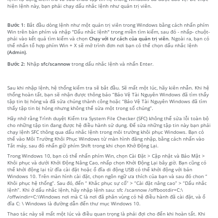
hiện lệnh này, bạn phải chạy dấu nhắc lệnh như quản trị viên.
Bước 1:
Bắt đầu dòng lệnh như một quản trị viên trong Windows bằng cách nhấn phím
Win trên bàn phím và nhập "Dấu nhắc lệnh" trong miền tìm kiếm, sau đó - nhấp- chuột-
phải vào kết quả tìm kiếm và chọn
Chạy với tư cách của quản trị viên
. Ngoài ra, bạn có
thể nhấn tổ hợp phím Win + X sẽ mở trình đơn nơi bạn có thể chọn dấu nhắc lệnh
(Admin)
.
Bước 2:
Nhập
sfc/scannow
trong dấu nhắc lệnh và nhấn Enter.
Sau khi nhập lệnh, hệ thống kiểm tra sẽ bắt đầu. Sẽ mất một lúc, hãy kiên nhẫn. Khi hệ
thống hoàn tất, bạn sẽ nhận được thông báo “Bảo Vệ Tài Nguyên Windows đã tìm thấy
tập tin bị hỏng và đã sửa chúng thành công hoặc “Bảo Vệ Tài Nguyên Windows đã tìm
thấy tập tin bị hỏng nhưng không thể sửa một trong số chúng”.
Hãy nhớ rằng Trình duyệt Kiểm tra System File Checker (SFC) không thể sửa lỗi toàn bộ
cho những tập tin đang được hệ điều hành sử dụng. Để sửa những tập tin này bạn phải
chạy lệnh SFC thông qua dấu nhắc lệnh trong môi trường khôi phục Windows. Bạn có
thể vào Môi Trường Khôi Phục Windows từ màn hình đăng nhập, bằng cách nhấn vào
Tắt máy, sau đó nhấn giữ phím Shift trong khi chọn Khở Động Lại.
Trong Windows 10, bạn có thể nhấn phím Win, chọn Cài Đặt > Cập nhật và Bảo Mật >
Khôi phục và dưới Khởi Động Nâng Cao, nhấp chọn Khởi Động Lại bây giờ. Bạn cũng có
thể khởi động lại từ đĩa cài đặt hoặc ổ đĩa di động USB có thể khởi động với bản
Windows 10. Trên màn hình cài đặt, chọn ngôn ngữ ưa thích của bạn và sau đó chon “
Khôi phục hệ thống”. Sau đó, đến “ Khắc phục sự cố” > “Cài đặt nâng cao” > “Dấu nhắc
lệnh”. Khi ở dấu nhắc lệnh, hãy nhập lệnh sau: sfc /scannow /offbootdir=C:\
/offwindir=C:\Windows nơi mà C là nơi đã phân vùng có hệ điều hành đã cài đặt, và ổ
đĩa C: \ Windows là đường dẫn đến thư mục Windows 10.
Thao tác này sẽ mất một lúc và điều quan trọng là phải đợi cho đến khi hoàn tất. Khi