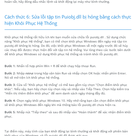
hoàn tất, hãy đóng dấu nhắc lệnh và khởi động lại máy như bình thường.
Cách thức 6: Sửa lỗi tập tin Puiobj.dll bị hỏng bằng cách thực
hiện Khôi Phục Hệ Thống
Khôi phục hệ thống rất hữu ích khi bạn muốn sửa chữa lỗi puiobj.dll . Sử dụng chức
năng "Khôi phục Hệ thống", bạn có thể chọn khôi phục Windows đến ngày mà tập tin
puiobj.dll không bị hỏng. Do đó, việc khôi phục Windows về một ngày trước đó sẽ hủy
các thay đổi đượcc thực hiện đối với tập tin hệ thống. Vui lòng theo các bước bên dưới
để khôi phục Windows sử dụng Khôi phục hệ thống và tránh khỏi lỗi puiobj.dll.
Bước 1:
Nhấn tổ hợp phím Win + R để khởi chạy hộp thoại Run.
Bước 2:
Nhập
rstrui
trong hộp văn bản Run và nhấp chọn OK hoặc nhấn phím Enter.
Nó sẽ mở tiện ích khôi phục hệ thống.
Bước 3:
Cửa sổ “Khôi phục hệ thống” có thể bao gồm tùy chọn “Chọn điểm khôi phục
khác”. Nếu vậy, bạn hãy chọn tùy chọn này và nhấp vào Tiếp Theo. Chọn hộp kiểm tra
“Hiển thị thêm điểm khôi phục” để xem danh sách ngày tháng đầy đủ.
Bước 4:
Chọn ngày khôi phục Windows 10. Hãy nhớ rằng bạn cần chọn điểm khôi phục
sẽ khôi phục Windows đến ngày khi mà thông báo lỗi puiobj.dll chưa hiện ra.
Bước 5:
Nhấp nút "Tiếp theo" và sau đó nhấp vào "Hoàn thành" để xác nhận điểm khôi
phục.
Tại điểm này, máy tính của bạn khởi động lại bình thường và khởi động với phiên bản
khôi phục của Windows, và lỗi puiobj.dll đã được giải quy.