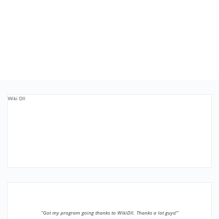
Wiki Dll
”Got my program going thanks to WikiDll. Thanks a lot guys!”