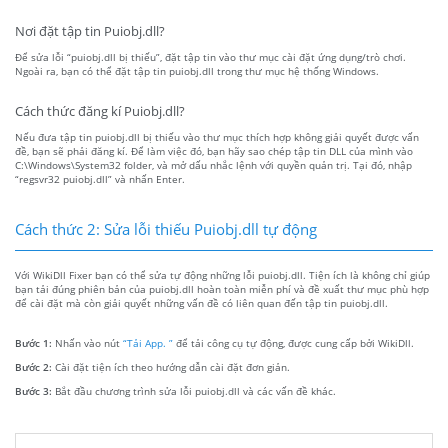
Nơi đặt tập tin Puiobj.dll?
Để sửa lỗi “puiobj.dll bị thiếu”, đặt tập tin vào thư mục cài đặt ứng dụng/trò chơi.
Ngoài ra, bạn có thể đặt tập tin puiobj.dll trong thư mục hệ thống Windows.
Cách thức đăng kí Puiobj.dll?
Nếu đưa tập tin puiobj.dll bị thiếu vào thư mục thích hợp không giải quyết được vấn
đề, bạn sẽ phải đăng kí. Để làm việc đó, bạn hãy sao chép tập tin DLL của mình vào
C:\Windows\System32 folder, và mở dấu nhắc lệnh với quyền quản trị. Tại đó, nhập
“regsvr32 puiobj.dll” và nhấn Enter.
Cách thức 2: Sửa lỗi thiếu Puiobj.dll tự động
Với WikiDll Fixer bạn có thể sửa tự động những lỗi puiobj.dll. Tiện ích là không chỉ giúp
bạn tải đúng phiên bản của puiobj.dll hoàn toàn miễn phí và đề xuất thư mục phù hợp
để cài đặt mà còn giải quyết những vấn đề có liên quan đến tập tin puiobj.dll.
Bước 1:
Nhấn vào nút
“Tải App. ”
để tải công cụ tự động, được cung cấp bởi WikiDll.
Bước 2:
Cài đặt tiện ích theo hướng dẫn cài đặt đơn giản.
Bước 3:
Bắt đầu chương trình sửa lỗi puiobj.dll và các vấn đề khác.