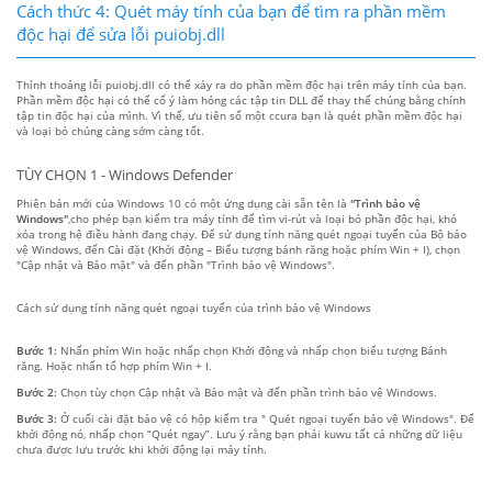
Cách thức 4: Quét máy tính của bạn để tìm ra phần mềm
độc hại để sửa lỗi puiobj.dll
Thỉnh thoảng lỗi puiobj.dll có thể xảy ra do phần mềm độc hại trên máy tính của bạn.
Phần mềm độc hại có thể cố ý làm hỏng các tập tin DLL để thay thế chúng bằng chính
tập tin độc hại của mình. Vì thế, ưu tiên số một ccura bạn là quét phần mềm độc hại
và loại bỏ chúng càng sớm càng tốt.
TÙY CHỌN 1 - Windows Defender
Phiên bản mới của Windows 10 có một ứng dụng cài sẵn tên là
"Trình bảo vệ
Windows"
,cho phép bạn kiểm tra máy tính để tìm vi-rút và loại bỏ phần độc hại, khó
xóa trong hệ điều hành đang chạy. Để sử dụng tính năng quét ngoại tuyến của Bộ bảo
vệ Windows, đến Cài đặt (Khởi động – Biểu tượng bánh răng hoặc phím Win + I), chọn
"Cập nhật và Bảo mật" và đến phần "Trình bảo vệ Windows".
Cách sử dụng tính năng quét ngoại tuyến của trình bảo vệ Windows
Bước 1:
Nhấn phím Win hoặc nhấp chọn Khởi động và nhấp chọn biểu tượng Bánh
răng. Hoặc nhấn tổ hợp phím Win + I.
Bước 2:
Chọn tùy chọn Cập nhật và Bảo mật và đến phần trình bảo vệ Windows.
Bước 3:
Ở cuối cài đặt bảo vệ có hộp kiểm tra " Quét ngoại tuyến bảo vệ Windows". Để
khởi động nó, nhấp chọn “Quét ngay”. Lưu ý rằng bạn phải kuwu tất cả những dữ liệu
chưa được lưu trước khi khởi động lại máy tính.