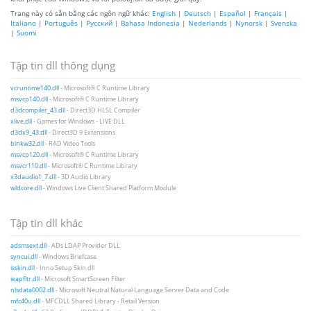
Trang này có sẵn bằng các ngôn ngữ khác:
English
|
Deutsch
|
Español
|
Français
|
Italiano
|
Português
|
Русский
|
Bahasa Indonesia
|
Nederlands
|
Nynorsk
|
Svenska
|
Suomi
Tập tin dll thông dụng
vcruntime140.dll
- Microsoft® C Runtime Library
msvcp140.dll
- Microsoft® C Runtime Library
d3dcompiler_43.dll
- Direct3D HLSL Compiler
xlive.dll
- Games for Windows - LIVE DLL
d3dx9_43.dll
- Direct3D 9 Extensions
binkw32.dll
- RAD Video Tools
msvcp120.dll
- Microsoft® C Runtime Library
msvcr110.dll
- Microsoft® C Runtime Library
x3daudio1_7.dll
- 3D Audio Library
wldcore.dll
- Windows Live Client Shared Platform Module
Tập tin dll khác
adsmsext.dll
- ADs LDAP Provider DLL
syncui.dll
- Windows Briefcase
isskin.dll
- Inno Setup Skin dll
ieapfltr.dll
- Microsoft SmartScreen Filter
nlsdata0002.dll
- Microsoft Neutral Natural Language Server Data and Code
mfc40u.dll
- MFCDLL Shared Library - Retail Version