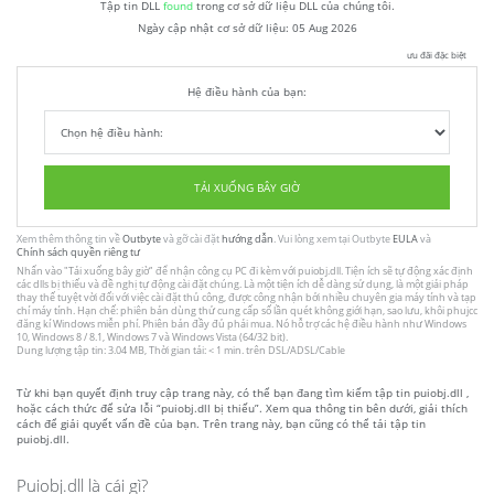
Tập tin DLL
found
trong cơ sở dữ liệu DLL của chúng tôi.
Ngày cập nhật cơ sở dữ liệu:
05 Aug 2026
ưu đãi đặc biệt
Hệ điều hành của bạn:
TẢI XUỐNG BÂY GIỜ
Xem thêm thông tin về
Outbyte
và gỡ cài đặt
hướng dẫn
. Vui lòng xem tại Outbyte
EULA
và
Chính sách quyền riêng tư
Nhấn vào
"Tải xuống bây giờ"
để nhận công cụ PC đi kèm với puiobj.dll. Tiện ích sẽ tự động xác định
các dlls bị thiếu và đề nghị tự động cài đặt chúng. Là một tiện ích dễ dàng sử dụng, là một giải pháp
thay thế tuyệt vời đối với việc cài đặt thủ công, được công nhận bởi nhiều chuyên gia máy tính và tạp
chí máy tính. Hạn chế: phiên bản dùng thử cung cấp số lần quét không giới hạn, sao lưu, khôi phujcc
đăng kí Windows miễn phí. Phiên bản đầy đủ phải mua. Nó hỗ trợ các hệ điều hành như Windows
10, Windows 8 / 8.1, Windows 7 và Windows Vista (64/32 bit).
Dung lượng tập tin: 3.04 MB, Thời gian tải: < 1 min. trên DSL/ADSL/Cable
Từ khi bạn quyết định truy cập trang này, có thể bạn đang tìm kiếm tập tin puiobj.dll ,
hoặc cách thức để sửa lỗi “puiobj.dll bị thiếu”. Xem qua thông tin bên dưới, giải thích
cách để giải quyết vấn đề của bạn. Trên trang này, bạn cũng có thể tải tập tin
puiobj.dll.
Puiobj.dll là cái gì?