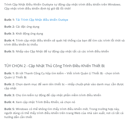
Trình Cập Nhật Điều Khiển Outbyte tự động cập nhật trình điều khiển trên Windows.
Cập nhật trình điều khiển định kỳ giờ đã lỗi thời!
Bước 1:
Tải Trình Cập Nhật điều khiển Outbye
Bước 2:
Cài đặt ứng dụng
Bước 3:
Khởi động ứng dụng
Bước 4:
Trình cập nhật điều khiển sẽ quét hệ thống của bạn để tìm các trình lỗi thời và
trình điều khiển bị thiếu
Bước 5:
Nhấp vào Cập Nhật để tự động cập nhật tất cả các trình điều khiển
TÙY CHỌN 2 - Cập Nhật Thủ Công Trình Điều Khiển Thiết Bị
Bước 1:
Đi tới Thanh Công Cụ hộp tìm kiếm – Viết trình Quản Lí Thiết Bị - chọn trình
Quản Lí Thiết Bị
Bước 2:
Chọn danh mục để xem tên thiết bị – nhấp chuột-phải vào danh mục cần được
cập nhật
Bước 3:
Chọ tìm kiếm tự động để cập nhật phần mềm trình điều khiển
Bước 4:
Xem cập nhật Trình Điều Khiển, và chọn nó
Bước 5:
Windows có thể không tìm thấy trình điều khiển mới, Trong trường hợp này,
người dùng có thể thấy trình điều khiển trên trang Web của nhà sản xuất, nơi có tất cả
hướng dẫn cần thiết