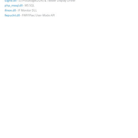
s3gnb.dll
- S3 ProSavage(DDR) & Twister Display Driver
php_mssql.dll
- MS SQL
ifmon.dll
- IF Monitor DLL
fwpuclnt.dll
- FWP/IPsec User-Mode API