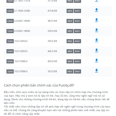
317.0 KB
6.1.7601.17514
32bit
MD5
SHA1
419.8 KB
6.1.7600.16385
64bit
MD5
SHA1
387.0 KB
6.0.6001.18000
64bit
MD5
SHA1
293.0 KB
6.0.6001.18000
32bit
MD5
SHA1
359.5 KB
10.0.14393.0
32bit
MD5
SHA1
445.5 KB
10.0.14393.0
64bit
MD5
SHA1
459.0 KB
10.0.10586.0
64bit
MD5
SHA1
353.0 KB
10.0.10586.0
32bit
MD5
SHA1
Cách chọn phiên bản chính xác của Puiobj.dll?
Đầu tiên, nhìn xem miêu tả tại bảng trên và chọn tập tin thích hợp cho chương trình
của bạn. Hãy chú ý xem nó là tập tin 64-, hay 32-bit, cũng như ngôn ngữ mà nó sử
dụng. Dành cho những chương trình 64-bit, dùng tập tin 64-bit nếu chúng được liệt kê
bên trên.
Tốt nhất nên chọn những tập tin dll phù hợp với ngôn ngữ trong chương trình của bạn,
nếu có thể. Chúng tôi cũng khuyên bạn nên tải những phiên bản mới nhất của tập tin
dll để có chức năng cập nhật.