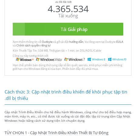
ưu đãi đặc biệt
4.365.534
Tải xuống
Tải
Giải pháp
Xem thêm thông tin về
Outbyte
và gỡ cài đặt
hướng dẫn
. Vui lòng xem tại Outbyte
EULA
và
Chính sách quyền riêng tư
Kích Thước Tập Tin: 3.04 MB, Thời gian tải: < 1 min. on DSL/ADSL/Cable
Công cụ này tương thích với:
Hạn chế: phiên bản dùng thử cung cấp số lần quét, sao lưu, khôi phục miễn phí không
giới hạn cho Windows đăng kí của bạn. Phiên bản đầy đủ phải mua.
Cách thức 3: Cập nhật trình điều khiển để khôi phục tập tin
.dll bị thiếu
Cập nhật Trình Điều Khiển cho hệ điều hành Windows, cũng như cho bộ điều hợp mạng,
màn hình, máy in, etc., có thể được tải xuống và cài đặt độc lập từ trung tâm Cập Nhật
Windows hoặc bằng cách sử dụng tiện ích chuyên dụng.
TÙY CHỌN 1 - Cập Nhật Trình Điều Khiển Thiết Bị Tự Động