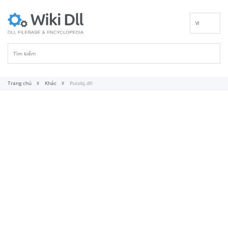
VI
EN
DE
ES
FR
Trang chủ
Khác
Puiobj.dll
IT
PT
RU
ID
NL
NN
SV
FI