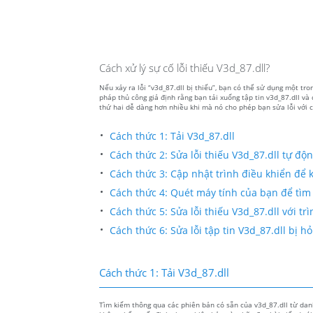
Cách xử lý sự cố lỗi thiếu V3d_87.dll?
Nếu xảy ra lỗi “v3d_87.dll bị thiếu”, bạn có thể sử dụng một tr
pháp thủ công giả định rằng bạn tải xuống tập tin v3d_87.dll và
thứ hai dễ dàng hơn nhiều khi mà nó cho phép bạn sửa lỗi với c
Cách thức 1: Tải V3d_87.dll
Cách thức 2: Sửa lỗi thiếu V3d_87.dll tự độ
Cách thức 3: Cập nhật trình điều khiển để kh
Cách thức 4: Quét máy tính của bạn để tìm
Cách thức 5: Sửa lỗi thiếu V3d_87.dll với tr
Cách thức 6: Sửa lỗi tập tin V3d_87.dll bị
Cách thức 1: Tải V3d_87.dll
Tìm kiếm thông qua các phiên bản có sẵn của v3d_87.dll từ danh