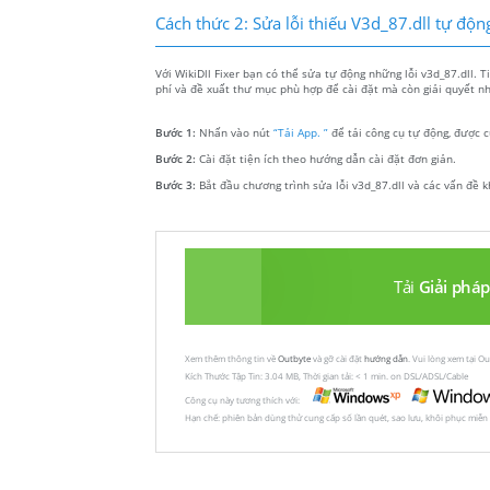
Cách thức 2: Sửa lỗi thiếu V3d_87.dll tự độn
Với WikiDll Fixer bạn có thể sửa tự động những lỗi v3d_87.dll. 
phí và đề xuất thư mục phù hợp để cài đặt mà còn giải quyết nh
Bước 1:
Nhấn vào nút
“Tải App. ”
để tải công cụ tự động, được c
Bước 2:
Cài đặt tiện ích theo hướng dẫn cài đặt đơn giản.
Bước 3:
Bắt đầu chương trình sửa lỗi v3d_87.dll và các vấn đề k
Tải
Giải pháp
Xem thêm thông tin về
Outbyte
và gỡ cài đặt
hướng dẫn
. Vui lòng xem tại O
Kích Thước Tập Tin: 3.04 MB, Thời gian tải: < 1 min. on DSL/ADSL/Cable
Công cụ này tương thích với:
Hạn chế: phiên bản dùng thử cung cấp số lần quét, sao lưu, khôi phục miễn