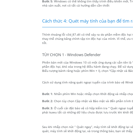
Bước 5:
Windows có thể không tìm thấy trình điều khiển mới, Tr
nhà sản xuất, nơi có tất cả hướng dẫn cần thiết
Cách thức 4: Quét máy tính của bạn để tìm 
Thỉnh thoảng lỗi v3d_87.dll có thể xảy ra do phần mềm độc hại
thay thế chúng bằng chính tập tin độc hại của mình. Vì thế, ưu
tốt.
TÙY CHỌN 1 - Windows Defender
Phiên bản mới của Windows 10 có một ứng dụng cài sẵn tên là
phần độc hại, khó xóa trong hệ điều hành đang chạy. Để sử dụn
Biểu tượng bánh răng hoặc phím Win + I), chọn "Cập nhật và Bả
Cách sử dụng tính năng quét ngoại tuyến của trình bảo vệ Win
Bước 1:
Nhấn phím Win hoặc nhấp chọn Khởi động và nhấp chọn
Bước 2:
Chọn tùy chọn Cập nhật và Bảo mật và đến phần trình
Bước 3:
Ở cuối cài đặt bảo vệ có hộp kiểm tra " Quét ngoại tu
phải kuwu tất cả những dữ liệu chưa được lưu trước khi khởi độ
Sau khi nhấp chọn nút “ Quét ngay”, máy tính sẽ khởi động lại 
quét, máy tính sẽ khởi động lại, và trong thông báo, bạn sẽ thấ