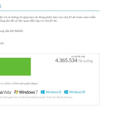
g
Tiện ích là không chỉ giúp bạn tải đúng phiên bản của v3d_87.dll hoàn toàn miễn
ững vấn đề có liên quan đến tập tin v3d_87.dll.
ung cấp bởi WikiDll.
hác.
ưu đãi đặc biệt
4.365.534
Tải xuống
utbyte
EULA
và
Chính sách quyền riêng tư
 phí không giới hạn cho Windows đăng kí của bạn. Phiên bản đầy đủ phải mua.