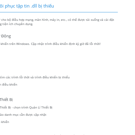
 phục tập tin .dll bị thiếu
ho bộ điều hợp mạng, màn hình, máy in, etc., có thể được tải xuống và cài đặt
 tiện ích chuyên dụng.
ự Động
hiển trên Windows. Cập nhật trình điều khiển định kỳ giờ đã lỗi thời!
m các trình lỗi thời và trình điều khiển bị thiếu
h điều khiển
hiết Bị
hiết Bị - chọn trình Quản Lí Thiết Bị
 vào danh mục cần được cập nhật
 khiển