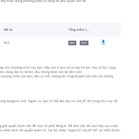
i đây hoặc dùng phương pháp tự động để giải quyết vấn đề
Mô tả
Tổng kiểm tra
N/A
MD5
SHA1
ợp cho chương trình của bạn. Hãy chú ý xem nó là tập tin 64-, hay 32-bit, cũng
, dùng tập tin 64-bit nếu chúng được liệt kê bên trên.
 chương trình của bạn, nếu có thể. Chúng tôi cũng khuyên bạn nên tải những
t ứng dụng/trò chơi. Ngoài ra, bạn có thể đặt tập tin v3d_87.dll trong thư mục hệ
g giải quyết được vấn đề, bạn sẽ phải đăng kí. Để làm việc đó, bạn hãy sao chép
 nhắc lệnh với quyền quản trị. Tại đó, nhập “regsvr32 v3d_87.dll” và nhấn Enter.