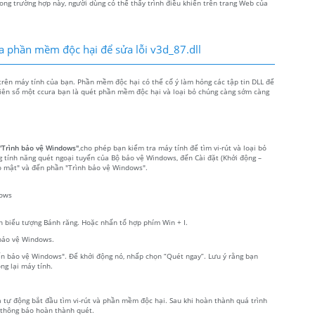
ong trường hợp này, người dùng có thể thấy trình điều khiển trên trang Web của
ra phần mềm độc hại để sửa lỗi v3d_87.dll
 trên máy tính của bạn. Phần mềm độc hại có thể cố ý làm hỏng các tập tin DLL để
 tiên số một ccura bạn là quét phần mềm độc hại và loại bỏ chúng càng sớm càng
"Trình bảo vệ Windows"
,cho phép bạn kiểm tra máy tính để tìm vi-rút và loại bỏ
g tính năng quét ngoại tuyến của Bộ bảo vệ Windows, đến Cài đặt (Khởi động –
o mật" và đến phần "Trình bảo vệ Windows".
dows
 biểu tượng Bánh răng. Hoặc nhấn tổ hợp phím Win + I.
 bảo vệ Windows.
yến bảo vệ Windows". Để khởi động nó, nhấp chọn “Quét ngay”. Lưu ý rằng bạn
ng lại máy tính.
và tự động bắt đầu tìm vi-rút và phần mềm độc hại. Sau khi hoàn thành quá trình
y thông báo hoàn thành quét.