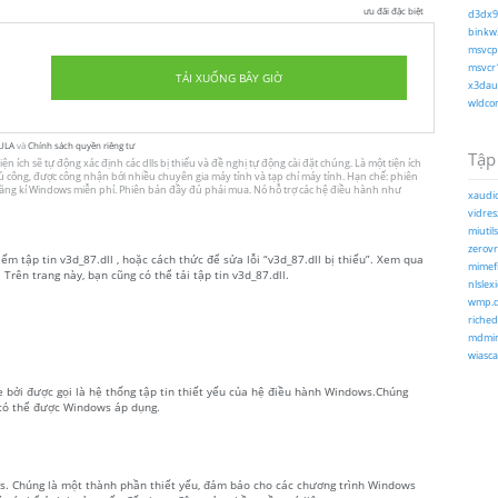
ưu đãi đặc biệt
d3dx9_
binkw3
msvcp1
msvcr1
TẢI XUỐNG BÂY GIỜ
x3daud
wldcor
ULA
và
Chính sách quyền riêng tư
Tập 
ện ích sẽ tự động xác định các dlls bị thiếu và đề nghị tự động cài đặt chúng. Là một tiện ích
 thủ công, được công nhận bởi nhiều chuyên gia máy tính và tạp chí máy tính. Hạn chế: phiên
 đăng kí Windows miễn phí. Phiên bản đầy đủ phải mua. Nó hỗ trợ các hệ điều hành như
xaudio
vidresz
miutils
zerovr
ếm tập tin v3d_87.dll , hoặc cách thức để sửa lỗi “v3d_87.dll bị thiếu”. Xem qua
mimefil
 Trên trang này, bạn cũng có thể tải tập tin v3d_87.dll.
nlslex
wmp.d
riched
mdmins
wiasca
le bởi được gọi là hệ thống tập tin thiết yếu của hệ điều hành Windows.Chúng
 có thể được Windows áp dụng.
ows. Chúng là một thành phần thiết yếu, đảm bảo cho các chương trình Windows