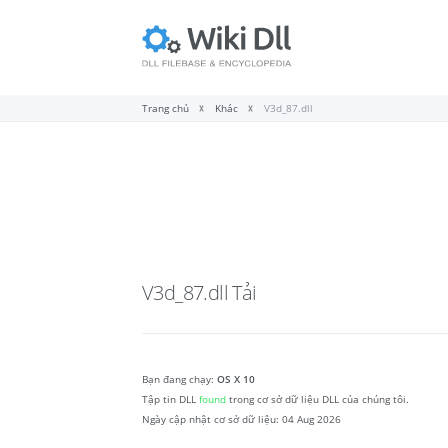
Trang chủ
Khác
V3d_87.dll
V3d_87.dll
Tải
Bạn đang chạy:
OS X 10
Tập tin DLL
found
trong cơ sở dữ liệu DLL của chúng tôi.
Ngày cập nhật cơ sở dữ liệu:
04 Aug 2026