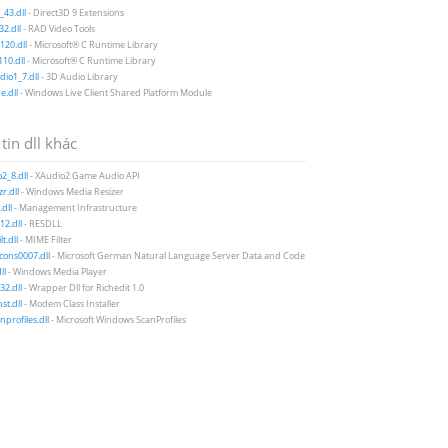
43.dll
- Direct3D 9 Extensions
2.dll
- RAD Video Tools
20.dll
- Microsoft® C Runtime Library
10.dll
- Microsoft® C Runtime Library
io1_7.dll
- 3D Audio Library
e.dll
- Windows Live Client Shared Platform Module
tin dll khác
2_8.dll
- XAudio2 Game Audio API
r.dll
- Windows Media Resizer
.dll
- Management Infrastructure
12.dll
- RESDLL
t.dll
- MIME Filter
icons0007.dll
- Microsoft German Natural Language Server Data and Code
ll
- Windows Media Player
32.dll
- Wrapper Dll for Richedit 1.0
t.dll
- Modem Class Installer
nprofiles.dll
- Microsoft Windows ScanProfiles