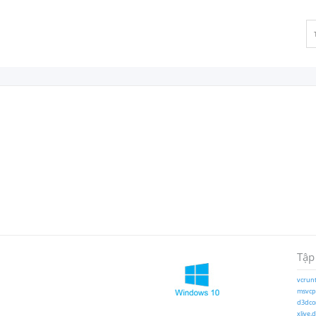
Tập
vcrunt
msvcp1
d3dcom
xlive.d