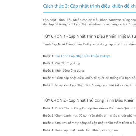
Cách thức 3: Cập nhật trình điều khiển để khôi
Cập nhật Trình Điều Khiển cho hệ điều hành Windows, cũng như c
độc lập từ trung tâm Cập Nhật Windows hoặc bằng cách sử dụng
TÙY CHỌN 1 - Cập Nhật Trình Điều Khiển Thiết Bị T
Trình Cập Nhật Điều Khiển Outbyte tự động cập nhật trình điều k
Bước 1:
Tải Trình Cập Nhật điều khiển Outbye
Bước 2:
Cài đặt ứng dụng
Bước 3:
Khởi động ứng dụng
Bước 4:
Trình cập nhật điều khiển sẽ quét hệ thống của bạn để tì
Bước 5:
Nhấp vào Cập Nhật để tự động cập nhật tất cả các trìn
TÙY CHỌN 2 - Cập Nhật Thủ Công Trình Điều Khiển T
Bước 1:
Đi tới Thanh Công Cụ hộp tìm kiếm – Viết trình Quản Lí T
Bước 2:
Chọn danh mục để xem tên thiết bị – nhấp chuột-phải
Bước 3:
Chọ tìm kiếm tự động để cập nhật phần mềm trình điều
Bước 4:
Xem cập nhật Trình Điều Khiển, và chọn nó