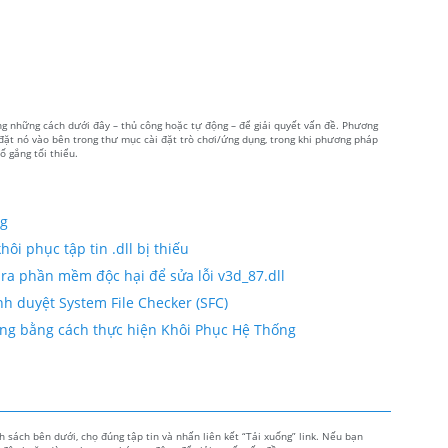
ong những cách dưới đây – thủ công hoặc tự động – để giải quyết vấn đề. Phương
 đặt nó vào bên trong thư mục cài đặt trò chơi/ứng dụng, trong khi phương pháp
ố gắng tối thiểu.
ng
ôi phục tập tin .dll bị thiếu
 ra phần mềm độc hại để sửa lỗi v3d_87.dll
ình duyệt System File Checker (SFC)
 hỏng bằng cách thực hiện Khôi Phục Hệ Thống
 sách bên dưới, chọ đúng tập tin và nhấn liên kết “Tải xuống” link. Nếu bạn