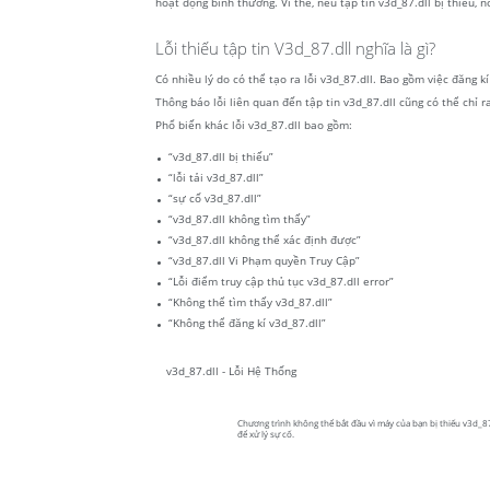
hoạt động bình thường. Vì thế, nếu tập tin v3d_87.dll bị thiếu
Lỗi thiếu tập tin V3d_87.dll nghĩa là gì?
Có nhiều lý do có thể tạo ra lỗi v3d_87.dll. Bao gồm việc đăng 
Thông báo lỗi liên quan đến tập tin v3d_87.dll cũng có thể chỉ r
Phổ biến khác lỗi v3d_87.dll bao gồm:
“v3d_87.dll bị thiếu”
“lỗi tải v3d_87.dll”
“sự cố v3d_87.dll”
“v3d_87.dll không tìm thấy”
“v3d_87.dll không thể xác định được”
“v3d_87.dll Vi Phạm quyền Truy Cập”
“Lỗi điểm truy cập thủ tục v3d_87.dll error”
“Không thể tìm thấy v3d_87.dll”
“Không thể đăng kí v3d_87.dll”
v3d_87.dll - Lỗi Hệ Thống
Chương trình không thể bắt đầu vì máy của bạn bị thiếu v3d_87.d
để xử lý sự cố.