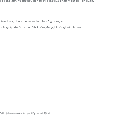
, nó có thể ảnh hưởng xấu đến hoạt động của phần mềm có liên quan.
kí Windows, phần mềm độc hại, lỗi ứng dụng, etc.
a rằng tập tin được cài đặt không đúng, bị hỏng hoặc bị xóa.
ll bị thiếu từ máy của bạn. Hãy thử cài đặt lại