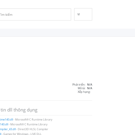
VI
EN
DE
ES
FR
IT
PT
RU
ID
Phát triển:
N/A
NL
Mô tả:
N/A
Xếp hạng:
NN
SV
 tin dll thông dụng
FI
ime140.dll
- Microsoft® C Runtime Library
40.dll
- Microsoft® C Runtime Library
piler_43.dll
- Direct3D HLSL Compiler
ll
- Games for Windows - LIVE DLL