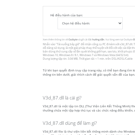
Hệ điều hành của bạn:
Xem thêm thông tin về
Outbyte
và gỡ cài đặt
hướng dẫn
. Vui lòng xem tại Outbyte
E
Nhấn vào
"Tải xuống bây giờ"
để nhận công cụ PC đi kèm với v3d_87.dll. Ti
dễ dàng sử dụng, là một giải pháp thay thế tuyệt vời đối với việc cài đặt
bản dùng thử cung cấp số lần quét không giới hạn, sao lưu, khôi phujcc
Windows 10, Windows 8 / 8.1, Windows 7 và Windows Vista (64/32 bit).
Dung lượng tập tin: 3.04 MB, Thời gian tải: < 1 min. trên DSL/ADSL/Cable
Từ khi bạn quyết định truy cập trang này, có thể bạn đang tìm ki
thông tin bên dưới, giải thích cách để giải quyết vấn đề của bạn.
V3d_87.dll là cái gì?
V3d_87.dll là một tập tin DLL (Thư Viện Liên Kết Thông Minh) fi
thường chứa một tập hợp thủ tục và các chức năng điều khiển,
V3d_87.dll dùng để làm gì?
V3d_87.dll file là thư viện liên kết thông minh dành cho Wind