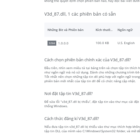
không thể quyết định chọn phiên bản nào, hãy đọc bài viết dướ
V3d_87.dll, 1 các phiên bản có sẵn
Những Bit và Phiên bản
Kích thước tập tin
Ngôn ngữ
100.0 KB
U.S. English
1.0.0.0
32bit
Cách chọn phiên bản chính xác của V3d_87.dll?
Đầu tiên, nhìn xem miêu tả tại bảng trên và chọn tập tin thích h
như ngôn ngữ mà nó sử dụng. Dành cho những chương trình 64-bit
Tốt nhất nên chọn những tập tin dll phù hợp với ngôn ngữ trong
phiên bản mới nhất của tập tin dll để có chức năng cập nhật.
Nơi đặt tập tin V3d_87.dll?
Để sửa lỗi “v3d_87.dll bị thiếu”, đặt tập tin vào thư mục cài đặ
thống Windows.
Cách thức đăng kí V3d_87.dll?
Nếu đưa tập tin v3d_87.dll bị thiếu vào thư mục thích hợp khôn
tập tin DLL của mình vào C:\Windows\System32 folder, và mở dấu