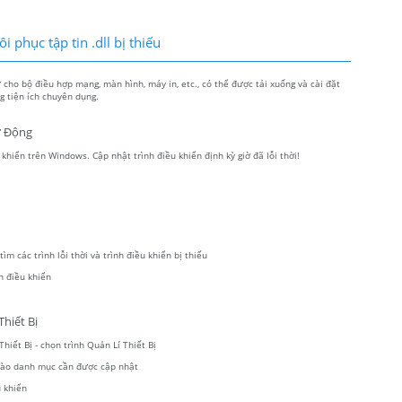
 phục tập tin .dll bị thiếu
ho bộ điều hợp mạng, màn hình, máy in, etc., có thể được tải xuống và cài đặt
 tiện ích chuyên dụng.
ự Động
hiển trên Windows. Cập nhật trình điều khiển định kỳ giờ đã lỗi thời!
m các trình lỗi thời và trình điều khiển bị thiếu
h điều khiển
hiết Bị
hiết Bị - chọn trình Quản Lí Thiết Bị
 vào danh mục cần được cập nhật
 khiển