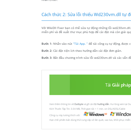
Cách thức 2: Sửa lỗi thiếu Wd230vm.dll tự 
Với WikiDll Fixer bạn có thể sửa tự động những lỗi wd230vm.dll
miễn phí và đề xuất thư mục phù hợp để cài đặt mà còn giải qu
Bước 1:
Nhấn vào nút
“Tải App. ”
để tải công cụ tự động, được c
Bước 2:
Cài đặt tiện ích theo hướng dẫn cài đặt đơn giản.
Bước 3:
Bắt đầu chương trình sửa lỗi wd230vm.dll và các vấn đ
Tải
Giải pháp
Xem thêm thông tin về
Outbyte
và gỡ cài đặt
hướng dẫn
. Vui lòng xem tại O
Kích Thước Tập Tin: 3.04 MB, Thời gian tải: < 1 min. on DSL/ADSL/Cable
Công cụ này tương thích với:
Hạn chế: phiên bản dùng thử cung cấp số lần quét, sao lưu, khôi phục miễn