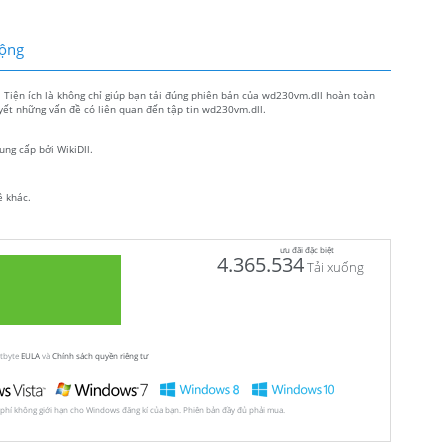
động
. Tiện ích là không chỉ giúp bạn tải đúng phiên bản của wd230vm.dll hoàn toàn
yết những vấn đề có liên quan đến tập tin wd230vm.dll.
ung cấp bởi WikiDll.
ề khác.
ưu đãi đặc biệt
4.365.534
Tải xuống
utbyte
EULA
và
Chính sách quyền riêng tư
 phí không giới hạn cho Windows đăng kí của bạn. Phiên bản đầy đủ phải mua.