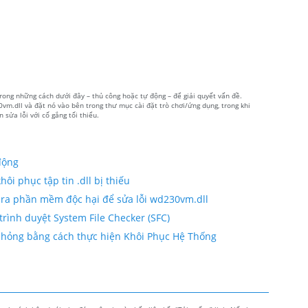
trong những cách dưới đây – thủ công hoặc tự động – để giải quyết vấn đề.
vm.dll và đặt nó vào bên trong thư mục cài đặt trò chơi/ứng dụng, trong khi
sửa lỗi với cố gắng tối thiểu.
động
ôi phục tập tin .dll bị thiếu
 ra phần mềm độc hại để sửa lỗi wd230vm.dll
trình duyệt System File Checker (SFC)
bị hỏng bằng cách thực hiện Khôi Phục Hệ Thống