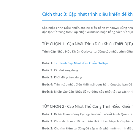
Cách thức 3: Cập nhật trình điều khiển để khôi
Cập nhật Trình Điều Khiển cho hệ điều hành Windows, cũng như c
độc lập từ trung tâm Cập Nhật Windows hoặc bằng cách sử dụng
TÙY CHỌN 1 - Cập Nhật Trình Điều Khiển Thiết Bị T
Trình Cập Nhật Điều Khiển Outbyte tự động cập nhật trình điều k
Bước 1:
Tải Trình Cập Nhật điều khiển Outbye
Bước 2:
Cài đặt ứng dụng
Bước 3:
Khởi động ứng dụng
Bước 4:
Trình cập nhật điều khiển sẽ quét hệ thống của bạn để tì
Bước 5:
Nhấp vào Cập Nhật để tự động cập nhật tất cả các trìn
TÙY CHỌN 2 - Cập Nhật Thủ Công Trình Điều Khiển T
Bước 1:
Đi tới Thanh Công Cụ hộp tìm kiếm – Viết trình Quản Lí T
Bước 2:
Chọn danh mục để xem tên thiết bị – nhấp chuột-phải
Bước 3:
Chọ tìm kiếm tự động để cập nhật phần mềm trình điều