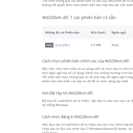
Tìm kiếm thông qua các phiên bản có sẵn của wd230vm.dll từ da
không thể quyết định chọn phiên bản nào, hãy đọc bài viết dướ
Wd230vm.dll, 1 các phiên bản có sẵn
Những Bit và Phiên bản
Kích thước tập tin
Ngôn ngữ
4.0 MB
NULL
23.0.370.1
32bit
Cách chọn phiên bản chính xác của Wd230vm.dll?
Đầu tiên, nhìn xem miêu tả tại bảng trên và chọn tập tin thích h
như ngôn ngữ mà nó sử dụng. Dành cho những chương trình 64-bit
Tốt nhất nên chọn những tập tin dll phù hợp với ngôn ngữ trong
phiên bản mới nhất của tập tin dll để có chức năng cập nhật.
Nơi đặt tập tin Wd230vm.dll?
Để sửa lỗi “wd230vm.dll bị thiếu”, đặt tập tin vào thư mục cài 
hệ thống Windows.
Cách thức đăng kí Wd230vm.dll?
Nếu đưa tập tin wd230vm.dll bị thiếu vào thư mục thích hợp khô
chép tập tin DLL của mình vào C:\Windows\System32 folder, và 
nhấn Enter.