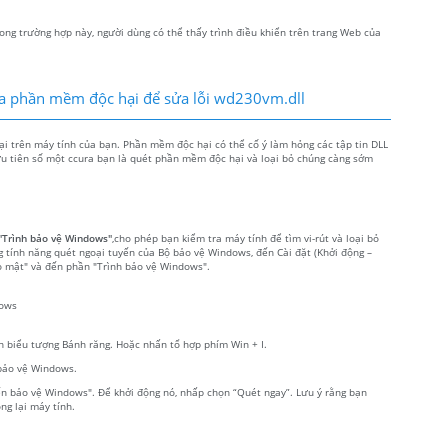
ong trường hợp này, người dùng có thể thấy trình điều khiển trên trang Web của
ra phần mềm độc hại để sửa lỗi wd230vm.dll
i trên máy tính của bạn. Phần mềm độc hại có thể cố ý làm hỏng các tập tin DLL
 ưu tiên số một ccura bạn là quét phần mềm độc hại và loại bỏ chúng càng sớm
"Trình bảo vệ Windows"
,cho phép bạn kiểm tra máy tính để tìm vi-rút và loại bỏ
g tính năng quét ngoại tuyến của Bộ bảo vệ Windows, đến Cài đặt (Khởi động –
o mật" và đến phần "Trình bảo vệ Windows".
dows
 biểu tượng Bánh răng. Hoặc nhấn tổ hợp phím Win + I.
 bảo vệ Windows.
yến bảo vệ Windows". Để khởi động nó, nhấp chọn “Quét ngay”. Lưu ý rằng bạn
ng lại máy tính.