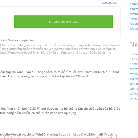
ưu đãi đặc biệt
d3dx9_
binkw3
msvcp1
msvcr1
TẢI XUỐNG BÂY GIỜ
x3daud
wldcor
ULA
và
Chính sách quyền riêng tư
Tập 
iện ích sẽ tự động xác định các dlls bị thiếu và đề nghị tự động cài đặt chúng. Là một tiện ích
 thủ công, được công nhận bởi nhiều chuyên gia máy tính và tạp chí máy tính. Hạn chế: phiên
 đăng kí Windows miễn phí. Phiên bản đầy đủ phải mua. Nó hỗ trợ các hệ điều hành như
udhisa
usbcei
printi
ext-ms
kiếm tập tin wd230vm.dll , hoặc cách thức để sửa lỗi “wd230vm.dll bị thiếu”. Xem
msfeed
 bạn. Trên trang này, bạn cũng có thể tải tập tin wd230vm.dll.
dxerr9
crynet
api-ms
settin
lame.d
le, Phát triển bởi PC SOFT, bởi được gọi là hệ thống tập tin thiết yếu của hệ điều
hức năng điều khiển, có thể được Windows áp dụng.
irtuelle/Virtual machine) Win32, thường được liên kết với wd230vm.dll (Machine