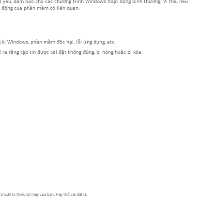
ết yếu, đảm bảo cho các chương trình Windows hoạt động bình thường. Vì thế, nếu
t động của phần mềm có liên quan.
g kí Windows, phần mềm độc hại, lỗi ứng dụng, etc.
 ra rằng tập tin được cài đặt không đúng, bị hỏng hoặc bị xóa.
.dll bị thiếu từ máy của bạn. Hãy thử cài đặt lại