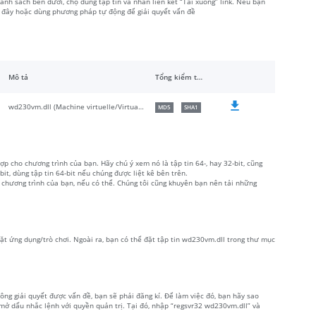
nh sách bên dưới, chọ đúng tập tin và nhấn liên kết “Tải xuống” link. Nếu bạn
i đây hoặc dùng phương pháp tự động để giải quyết vấn đề
Mô tả
Tổng kiểm tra
wd230vm.dll (Machine virtuelle/Virtual machine) Win32
MD5
SHA1
ợp cho chương trình của bạn. Hãy chú ý xem nó là tập tin 64-, hay 32-bit, cũng
, dùng tập tin 64-bit nếu chúng được liệt kê bên trên.
 chương trình của bạn, nếu có thể. Chúng tôi cũng khuyên bạn nên tải những
đặt ứng dụng/trò chơi. Ngoài ra, bạn có thể đặt tập tin wd230vm.dll trong thư mục
ng giải quyết được vấn đề, bạn sẽ phải đăng kí. Để làm việc đó, bạn hãy sao
mở dấu nhắc lệnh với quyền quản trị. Tại đó, nhập “regsvr32 wd230vm.dll” và