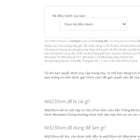
Hệ điều hành của bạn:
Xem thêm thông tin về
Outbyte
và gỡ cài đặt
hướng dẫn
. Vui lòng xem tại Outbyte
E
Nhấn vào
"Tải xuống bây giờ"
để nhận công cụ PC đi kèm với wd230vm.dll. T
dễ dàng sử dụng, là một giải pháp thay thế tuyệt vời đối với việc cài đặt
bản dùng thử cung cấp số lần quét không giới hạn, sao lưu, khôi phujcc
Windows 10, Windows 8 / 8.1, Windows 7 và Windows Vista (64/32 bit).
Dung lượng tập tin: 3.04 MB, Thời gian tải: < 1 min. trên DSL/ADSL/Cable
Từ khi bạn quyết định truy cập trang này, có thể bạn đang tìm 
qua thông tin bên dưới, giải thích cách để giải quyết vấn đề của
Wd230vm.dll là cái gì?
Wd230vm.dll là một tập tin DLL (Thư Viện Liên Kết Thông Minh) fi
hành Windows.Chúng thường chứa một tập hợp thủ tục và các c
Wd230vm.dll dùng để làm gì?
Wd230vm.dll file, còn được biết đến là wd230vm.dll (Machine v