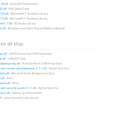
43.dll
- Direct3D 9 Extensions
2.dll
- RAD Video Tools
20.dll
- Microsoft® C Runtime Library
10.dll
- Microsoft® C Runtime Library
io1_7.dll
- 3D Audio Library
e.dll
- Windows Live Client Shared Platform Module
tin dll khác
pi.dll
- UPnP Device Host ISAPI Extension
p.dll
- USBCEIP Task
solationproxy.dll
- Print Sandbox COM Proxy Stub
-win-ntuser-windowstation-l1-1-1.dll
- ApiSet Stub DLL
sbs.dll
- Microsoft Feeds Background Sync
.dll
- NULL
work.dll
- NULL
-win-security-audit-l1-1-1.dll
- ApiSet Stub DLL
gsync.dll
- Setting Synchronization
ll
- Lame Dynamic Link Library