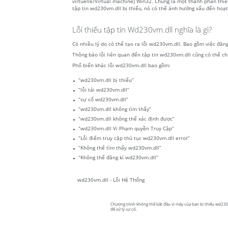
virtuelle/Virtual machine) Win32. Chúng là một thành phần thi
tập tin wd230vm.dll bị thiếu, nó có thể ảnh hưởng xấu đến hoạ
Lỗi thiếu tập tin Wd230vm.dll nghĩa là gì?
Có nhiều lý do có thể tạo ra lỗi wd230vm.dll. Bao gồm việc đăn
Thông báo lỗi liên quan đến tập tin wd230vm.dll cũng có thể chỉ
Phổ biến khác lỗi wd230vm.dll bao gồm:
“wd230vm.dll bị thiếu”
“lỗi tải wd230vm.dll”
“sự cố wd230vm.dll”
“wd230vm.dll không tìm thấy”
“wd230vm.dll không thể xác định được”
“wd230vm.dll Vi Phạm quyền Truy Cập”
“Lỗi điểm truy cập thủ tục wd230vm.dll error”
“Không thể tìm thấy wd230vm.dll”
“Không thể đăng kí wd230vm.dll”
wd230vm.dll - Lỗi Hệ Thống
Chương trình không thể bắt đầu vì máy của bạn bị thiếu wd230vm
để xử lý sự cố.