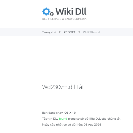
Trang chủ
PC SOFT
Wd230vm.dll
Wd230vm.dll
Tải
Bạn đang chạy:
OS X 10
Tập tin DLL
found
trong cơ sở dữ liệu DLL của chúng tôi.
Ngày cập nhật cơ sở dữ liệu:
06 Aug 2026