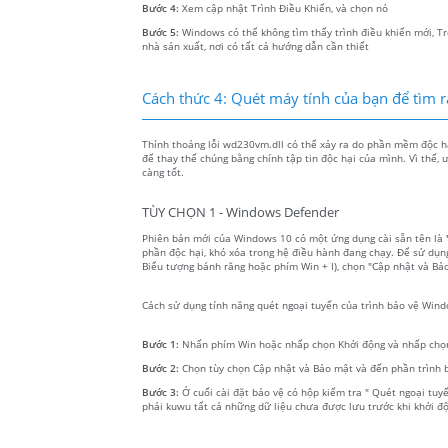
Bước 4:
Xem cập nhật Trình Điều Khiển, và chọn nó
Bước 5:
Windows có thể không tìm thấy trình điều khiển mới, Tr
nhà sản xuất, nơi có tất cả hướng dẫn cần thiết
Cách thức 4: Quét máy tính của bạn để tìm 
Thỉnh thoảng lỗi wd230vm.dll có thể xảy ra do phần mềm độc hạ
để thay thế chúng bằng chính tập tin độc hại của mình. Vì thế,
càng tốt.
TÙY CHỌN 1 - Windows Defender
Phiên bản mới của Windows 10 có một ứng dụng cài sẵn tên là
phần độc hại, khó xóa trong hệ điều hành đang chạy. Để sử dụn
Biểu tượng bánh răng hoặc phím Win + I), chọn "Cập nhật và Bả
Cách sử dụng tính năng quét ngoại tuyến của trình bảo vệ Win
Bước 1:
Nhấn phím Win hoặc nhấp chọn Khởi động và nhấp chọn
Bước 2:
Chọn tùy chọn Cập nhật và Bảo mật và đến phần trình
Bước 3:
Ở cuối cài đặt bảo vệ có hộp kiểm tra " Quét ngoại tu
phải kuwu tất cả những dữ liệu chưa được lưu trước khi khởi độ