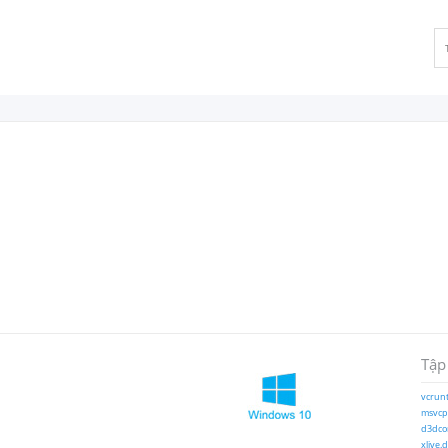
Tập
vcrunt
msvcp1
d3dcom
xlive.d