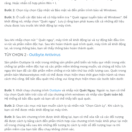
răng. Hoặc nhấn tổ hợp phím Win + I.
Bước 2:
Chọn tùy chọn Cập nhật và Bảo mật và đến phần trình bảo vệ Windows.
Bước 3:
Ở cuối cài đặt bảo vệ có hộp kiểm tra " Quét ngoại tuyến bảo vệ Windows". Để
khởi động nó, nhấp chọn “Quét ngay”. Lưu ý rằng bạn phải kuwu tất cả những dữ liệu
chưa được lưu trước khi khởi động lại máy tính.
Sau khi nhấp chọn nút “ Quét ngay”, máy tính sẽ khởi động lại và tự động bắt đầu tìm
vi-rút và phần mềm độc hại. Sau khi hoàn thành quá trình quét, máy tính sẽ khởi động
lại, và trong thông báo, bạn sẽ thấy thông báo hoàn thành quét.
TÙY CHỌN 2 -
Outbyte Antivirus
Sản phẩm Outbyte là một trong những sản phẩm phổ biến và hiệu qur nhất trong việc
chống lại phần mềm độc hại và các phần mềm không mong muốn, và chúng sẽ hữu ích
ngay khi bạn đã cài đặt phần mềm chống vi-rút bên thứ ba chất lượng cao. Quét trong
phiên bản Malwarebytes mới có thể được thực hiện theo thời gian hiện hành và theo
cách thủ công. Để bắt đầu quét thủ công, vui lòng thực hiện theo các bước bên dưới:
Bước 1:
Khởi chạy chương trình
Outbyte
và nhấp nút
Quét Ngay
. Ngoài ra, bạn có thể
tùy chọn Quét bên trái cửa sổ của chương trình windows và nhấp vào
Quét toàn bộ
.
Hệ thống sẽ bắt đầu quét và bạn sẽ có thể thấy kết quả quét.
Bước 2:
Chọn các mục mà bạn muốn cách ly và nhấn nút “Chọn Cách Ly”. Khi cách ly,
bạn có thể được nhắc khởi động lại máy tính.
Bước 3:
Sau khi chương trình được khởi động lại, bạn có thể xóa tất cả các đối tượng
đã được cách ly bằng cách đến phần thích hợp của chương trình hoặc khôi phục lại một
số trong chúng nếu sau khi những đối tượng bị cách ly một số đối tượng loại ra thì
phần mềm của bạn bắt đầu chạy không chính xác.