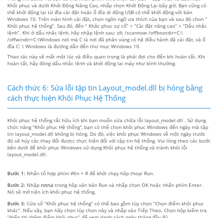
Khôi phục và dưới Khởi Động Nâng Cao, nhấp chọn Khởi Động Lại bây giờ. Bạn cũng có
thể khởi động lại từ đĩa cài đặt hoặc ổ đĩa di động USB có thể khởi động với bản
Windows 10. Trên màn hình cài đặt, chọn ngôn ngữ ưa thích của bạn và sau đó chon “
Khôi phục hệ thống”. Sau đó, đến “ Khắc phục sự cố” > “Cài đặt nâng cao” > “Dấu nhắc
lệnh”. Khi ở dấu nhắc lệnh, hãy nhập lệnh sau: sfc /scannow /offbootdir=C:\
/offwindir=C:\Windows nơi mà C là nơi đã phân vùng có hệ điều hành đã cài đặt, và ổ
đĩa C: \ Windows là đường dẫn đến thư mục Windows 10.
Thao tác này sẽ mất một lúc và điều quan trọng là phải đợi cho đến khi hoàn tất. Khi
hoàn tất, hãy đóng dấu nhắc lệnh và khởi động lại máy như bình thường.
Cách thức 6: Sửa lỗi tập tin Layout_model.dll bị hỏng bằng
cách thực hiện Khôi Phục Hệ Thống
Khôi phục hệ thống rất hữu ích khi bạn muốn sửa chữa lỗi layout_model.dll . Sử dụng
chức năng "Khôi phục Hệ thống", bạn có thể chọn khôi phục Windows đến ngày mà tập
tin layout_model.dll không bị hỏng. Do đó, việc khôi phục Windows về một ngày trước
đó sẽ hủy các thay đổi đượcc thực hiện đối với tập tin hệ thống. Vui lòng theo các bước
bên dưới để khôi phục Windows sử dụng Khôi phục hệ thống và tránh khỏi lỗi
layout_model.dll.
Bước 1:
Nhấn tổ hợp phím Win + R để khởi chạy hộp thoại Run.
Bước 2:
Nhập
rstrui
trong hộp văn bản Run và nhấp chọn OK hoặc nhấn phím Enter.
Nó sẽ mở tiện ích khôi phục hệ thống.
Bước 3:
Cửa sổ “Khôi phục hệ thống” có thể bao gồm tùy chọn “Chọn điểm khôi phục
khác”. Nếu vậy, bạn hãy chọn tùy chọn này và nhấp vào Tiếp Theo. Chọn hộp kiểm tra
“Hiển thị thêm điểm khôi phục” để xem danh sách ngày tháng đầy đủ.