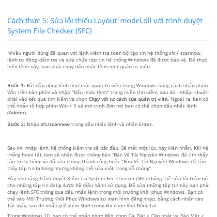
Cách thức 5: Sửa lỗi thiếu Layout_model.dll với trình duyệt
System File Checker (SFC)
Nhiều người dùng đã quen với lệnh kiểm tra toàn bộ tập tin hệ thống sfc / scannow,
lệnh tự động kiểm tra và sửa chữa tập tin hệ thống Windows đã được bảo vệ. Để thực
hiện lệnh này, bạn phải chạy dấu nhắc lệnh như quản trị viên.
Bước 1:
Bắt đầu dòng lệnh như một quản trị viên trong Windows bằng cách nhấn phím
Win trên bàn phím và nhập "Dấu nhắc lệnh" trong miền tìm kiếm, sau đó - nhấp- chuột-
phải vào kết quả tìm kiếm và chọn
Chạy với tư cách của quản trị viên
. Ngoài ra, bạn có
thể nhấn tổ hợp phím Win + X sẽ mở trình đơn nơi bạn có thể chọn dấu nhắc lệnh
(Admin)
.
Bước 2:
Nhập
sfc/scannow
trong dấu nhắc lệnh và nhấn Enter.
Sau khi nhập lệnh, hệ thống kiểm tra sẽ bắt đầu. Sẽ mất một lúc, hãy kiên nhẫn. Khi hệ
thống hoàn tất, bạn sẽ nhận được thông báo “Bảo Vệ Tài Nguyên Windows đã tìm thấy
tập tin bị hỏng và đã sửa chúng thành công hoặc “Bảo Vệ Tài Nguyên Windows đã tìm
thấy tập tin bị hỏng nhưng không thể sửa một trong số chúng”.
Hãy nhớ rằng Trình duyệt Kiểm tra System File Checker (SFC) không thể sửa lỗi toàn bộ
cho những tập tin đang được hệ điều hành sử dụng. Để sửa những tập tin này bạn phải
chạy lệnh SFC thông qua dấu nhắc lệnh trong môi trường khôi phục Windows. Bạn có
thể vào Môi Trường Khôi Phục Windows từ màn hình đăng nhập, bằng cách nhấn vào
Tắt máy, sau đó nhấn giữ phím Shift trong khi chọn Khở Động Lại.
Trong Windows 10, bạn có thể nhấn phím Win, chọn Cài Đặt > Cập nhật và Bảo Mật >