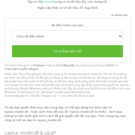
Tập tin DLL
found
trong cơ sở dữ liệu DLL của chúng tôi.
Ngày cập nhật cơ sở dữ liệu:
07 Aug 2026
ưu đãi đặc biệt
Hệ điều hành của bạn:
TẢI XUỐNG BÂY GIỜ
Xem thêm thông tin về
Outbyte
và gỡ cài đặt
hướng dẫn
. Vui lòng xem tại Outbyte
EULA
và
Chính sách quyền riêng tư
Nhấn vào
"Tải xuống bây giờ"
để nhận công cụ PC đi kèm với layout_model.dll. Tiện ích sẽ tự động
xác định các dlls bị thiếu và đề nghị tự động cài đặt chúng. Là một tiện ích dễ dàng sử dụng, là một
giải pháp thay thế tuyệt vời đối với việc cài đặt thủ công, được công nhận bởi nhiều chuyên gia máy
tính và tạp chí máy tính. Hạn chế: phiên bản dùng thử cung cấp số lần quét không giới hạn, sao lưu,
khôi phujcc đăng kí Windows miễn phí. Phiên bản đầy đủ phải mua. Nó hỗ trợ các hệ điều hành như
Windows 10, Windows 8 / 8.1, Windows 7 và Windows Vista (64/32 bit).
Dung lượng tập tin: 3.04 MB, Thời gian tải: < 1 min. trên DSL/ADSL/Cable
Từ khi bạn quyết định truy cập trang này, có thể bạn đang tìm kiếm tập tin
layout_model.dll , hoặc cách thức để sửa lỗi “layout_model.dll bị thiếu”. Xem qua
thông tin bên dưới, giải thích cách để giải quyết vấn đề của bạn. Trên trang này, bạn
cũng có thể tải tập tin layout_model.dll.
Layout_model.dll là cái gì?