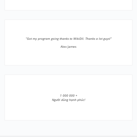
”Got my program going thanks to WikiDll. Thanks a lot guys!”
Alex James
1 000 000 +
Người dùng hạnh phúc!