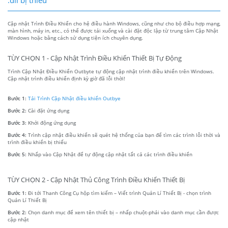
Cập nhật Trình Điều Khiển cho hệ điều hành Windows, cũng như cho bộ điều hợp mạng,
màn hình, máy in, etc., có thể được tải xuống và cài đặt độc lập từ trung tâm Cập Nhật
Windows hoặc bằng cách sử dụng tiện ích chuyên dụng.
TÙY CHỌN 1 - Cập Nhật Trình Điều Khiển Thiết Bị Tự Động
Trình Cập Nhật Điều Khiển Outbyte tự động cập nhật trình điều khiển trên Windows.
Cập nhật trình điều khiển định kỳ giờ đã lỗi thời!
Bước 1:
Tải Trình Cập Nhật điều khiển Outbye
Bước 2:
Cài đặt ứng dụng
Bước 3:
Khởi động ứng dụng
Bước 4:
Trình cập nhật điều khiển sẽ quét hệ thống của bạn để tìm các trình lỗi thời và
trình điều khiển bị thiếu
Bước 5:
Nhấp vào Cập Nhật để tự động cập nhật tất cả các trình điều khiển
TÙY CHỌN 2 - Cập Nhật Thủ Công Trình Điều Khiển Thiết Bị
Bước 1:
Đi tới Thanh Công Cụ hộp tìm kiếm – Viết trình Quản Lí Thiết Bị - chọn trình
Quản Lí Thiết Bị
Bước 2:
Chọn danh mục để xem tên thiết bị – nhấp chuột-phải vào danh mục cần được
cập nhật