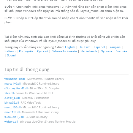
Bước 4:
Chọn ngày khôi phục Windows 10. Hãy nhớ rằng bạn cần chọn điểm khôi phục
sẽ khôi phục Windows đến ngày khi mà thông báo lỗi layout_model.dll chưa hiện ra.
Bước 5:
Nhấp nút "Tiếp theo" và sau đó nhấp vào "Hoàn thành" để xác nhận điểm khôi
phục.
Tại điểm này, máy tính của bạn khởi động lại bình thường và khởi động với phiên bản
khôi phục của Windows, và lỗi layout_model.dll đã được giải quy.
Trang này có sẵn bằng các ngôn ngữ khác:
English
|
Deutsch
|
Español
|
Français
|
Italiano
|
Português
|
Русский
|
Bahasa Indonesia
|
Nederlands
|
Nynorsk
|
Svenska
|
Suomi
Tập tin dll thông dụng
vcruntime140.dll
- Microsoft® C Runtime Library
msvcp140.dll
- Microsoft® C Runtime Library
d3dcompiler_43.dll
- Direct3D HLSL Compiler
xlive.dll
- Games for Windows - LIVE DLL
d3dx9_43.dll
- Direct3D 9 Extensions
binkw32.dll
- RAD Video Tools
msvcp120.dll
- Microsoft® C Runtime Library
msvcr110.dll
- Microsoft® C Runtime Library
x3daudio1_7.dll
- 3D Audio Library
wldcore.dll
- Windows Live Client Shared Platform Module