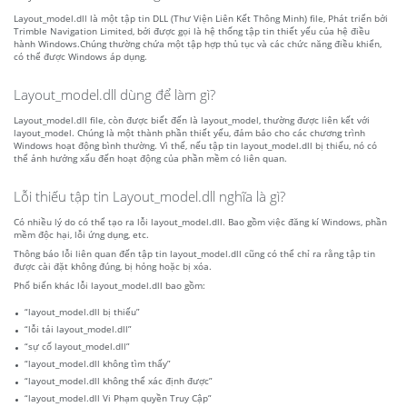
Layout_model.dll là một tập tin DLL (Thư Viện Liên Kết Thông Minh) file, Phát triển bởi
Trimble Navigation Limited, bởi được gọi là hệ thống tập tin thiết yếu của hệ điều
hành Windows.Chúng thường chứa một tập hợp thủ tục và các chức năng điều khiển,
có thể được Windows áp dụng.
Layout_model.dll dùng để làm gì?
Layout_model.dll file, còn được biết đến là layout_model, thường được liên kết với
layout_model. Chúng là một thành phần thiết yếu, đảm bảo cho các chương trình
Windows hoạt động bình thường. Vì thế, nếu tập tin layout_model.dll bị thiếu, nó có
thể ảnh hưởng xấu đến hoạt động của phần mềm có liên quan.
Lỗi thiếu tập tin Layout_model.dll nghĩa là gì?
Có nhiều lý do có thể tạo ra lỗi layout_model.dll. Bao gồm việc đăng kí Windows, phần
mềm độc hại, lỗi ứng dụng, etc.
Thông báo lỗi liên quan đến tập tin layout_model.dll cũng có thể chỉ ra rằng tập tin
được cài đặt không đúng, bị hỏng hoặc bị xóa.
Phổ biến khác lỗi layout_model.dll bao gồm:
“layout_model.dll bị thiếu”
“lỗi tải layout_model.dll”
“sự cố layout_model.dll”
“layout_model.dll không tìm thấy”
“layout_model.dll không thể xác định được”
“layout_model.dll Vi Phạm quyền Truy Cập”