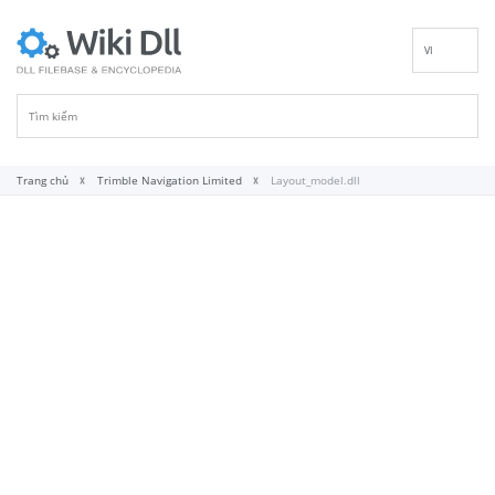
VI
EN
DE
ES
FR
Trang chủ
Trimble Navigation Limited
Layout_model.dll
IT
PT
RU
ID
NL
NN
SV
FI