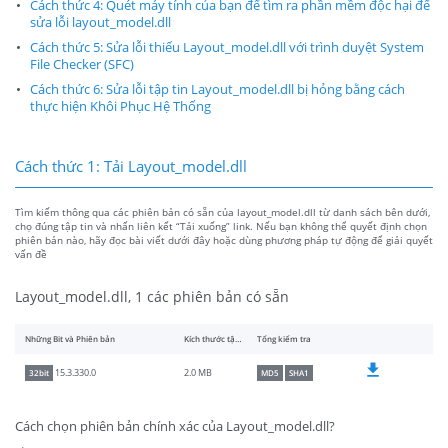
Cách thức 4: Quét máy tính của bạn để tìm ra phần mềm độc hại để
sửa lỗi layout_model.dll
Cách thức 5: Sửa lỗi thiếu Layout_model.dll với trình duyệt System
File Checker (SFC)
Cách thức 6: Sửa lỗi tập tin Layout_model.dll bị hỏng bằng cách
thực hiện Khôi Phục Hệ Thống
Cách thức 1: Tải Layout_model.dll
Tìm kiếm thông qua các phiên bản có sẵn của layout_model.dll từ danh sách bên dưới,
chọ đúng tập tin và nhấn liên kết “Tải xuống” link. Nếu bạn không thể quyết định chọn
phiên bản nào, hãy đọc bài viết dưới đây hoặc dùng phương pháp tự động để giải quyết
vấn đề
Layout_model.dll, 1 các phiên bản có sẵn
Những Bit và Phiên bản
Kích thước tập tin
Tổng kiểm tra
2.0 MB
15.3.330.0
32bit
MD5
SHA1
Cách chọn phiên bản chính xác của Layout_model.dll?