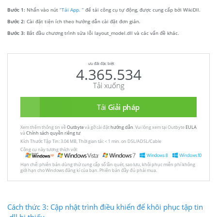
Bước 1:
Nhấn vào nút
“Tải App. ”
để tải công cụ tự động, được cung cấp bởi WikiDll.
Bước 2:
Cài đặt tiện ích theo hướng dẫn cài đặt đơn giản.
Bước 3:
Bắt đầu chương trình sửa lỗi layout_model.dll và các vấn đề khác.
ưu đãi đặc biệt
4.365.534
Tải xuống
Tải
Giải pháp
Xem thêm thông tin về
Outbyte
và gỡ cài đặt
hướng dẫn
. Vui lòng xem tại Outbyte
EULA
và
Chính sách quyền riêng tư
Kích Thước Tập Tin: 3.04 MB, Thời gian tải: < 1 min. on DSL/ADSL/Cable
Công cụ này tương thích với:
Hạn chế: phiên bản dùng thử cung cấp số lần quét, sao lưu, khôi phục miễn phí không
giới hạn cho Windows đăng kí của bạn. Phiên bản đầy đủ phải mua.
Cách thức 3: Cập nhật trình điều khiển để khôi phục tập tin
.dll bị thiếu