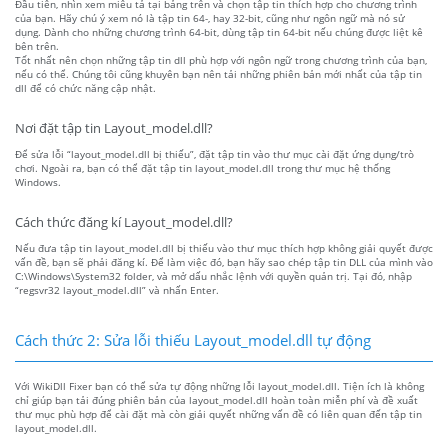
Đầu tiên, nhìn xem miêu tả tại bảng trên và chọn tập tin thích hợp cho chương trình
của bạn. Hãy chú ý xem nó là tập tin 64-, hay 32-bit, cũng như ngôn ngữ mà nó sử
dụng. Dành cho những chương trình 64-bit, dùng tập tin 64-bit nếu chúng được liệt kê
bên trên.
Tốt nhất nên chọn những tập tin dll phù hợp với ngôn ngữ trong chương trình của bạn,
nếu có thể. Chúng tôi cũng khuyên bạn nên tải những phiên bản mới nhất của tập tin
dll để có chức năng cập nhật.
Nơi đặt tập tin Layout_model.dll?
Để sửa lỗi “layout_model.dll bị thiếu”, đặt tập tin vào thư mục cài đặt ứng dụng/trò
chơi. Ngoài ra, bạn có thể đặt tập tin layout_model.dll trong thư mục hệ thống
Windows.
Cách thức đăng kí Layout_model.dll?
Nếu đưa tập tin layout_model.dll bị thiếu vào thư mục thích hợp không giải quyết được
vấn đề, bạn sẽ phải đăng kí. Để làm việc đó, bạn hãy sao chép tập tin DLL của mình vào
C:\Windows\System32 folder, và mở dấu nhắc lệnh với quyền quản trị. Tại đó, nhập
“regsvr32 layout_model.dll” và nhấn Enter.
Cách thức 2: Sửa lỗi thiếu Layout_model.dll tự động
Với WikiDll Fixer bạn có thể sửa tự động những lỗi layout_model.dll. Tiện ích là không
chỉ giúp bạn tải đúng phiên bản của layout_model.dll hoàn toàn miễn phí và đề xuất
thư mục phù hợp để cài đặt mà còn giải quyết những vấn đề có liên quan đến tập tin
layout_model.dll.