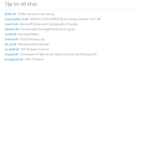
Tập tin dll khác
id3lib.dll
- ID3lib Dynamic Link Library
cusparse64_10.dll
- NVIDIA CUDA SPARSE BLAS Library, Version 10.3.1.89
rsaenh.dll
- Microsoft Enhanced Cryptographic Provider
kbdtzm.dll
- Central Atlas Tamazight Keyboard Layout
rtutils.dll
- Routing Utilities
iscsium.dll
- iSCSI Discovery api
sfc_os.dll
- Windows File Protection
acropdf.dll
- PDF Browser Control
uniplat.dll
- Unimodem AT Mini Driver Platform Driver for Windows NT
bcenginezf.dll
- FIFA 15 Demo