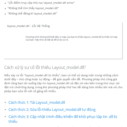
“Lỗi điểm truy cập thủ tục layout_model.dll error”
“Không thể tìm thấy layout_model.dll”
“Không thể đăng kí layout_model.dll”
layout_model.dll - Lỗi Hệ Thống
Chương trình không thể bắt đầu vì máy của bạn bị thiếu layout_model.dll bị thiếu từ máy
của bạn. Hãy thử cài đặt lại để xử lý sự cố.
Cách xử lý sự cố lỗi thiếu Layout_model.dll?
Nếu xảy ra lỗi “layout_model.dll bị thiếu”, bạn có thể sử dụng một trong những cách
dưới đây – thủ công hoặc tự động – để giải quyết vấn đề. Phương pháp thủ công giả
định rằng bạn tải xuống tập tin layout_model.dll và đặt nó vào bên trong thư mục cài
đặt trò chơi/ứng dụng, trong khi phương pháp thứ hai dễ dàng hơn nhiều khi mà nó cho
phép bạn sửa lỗi với cố gắng tối thiểu.
Cách thức 1: Tải Layout_model.dll
Cách thức 2: Sửa lỗi thiếu Layout_model.dll tự động
Cách thức 3: Cập nhật trình điều khiển để khôi phục tập tin .dll bị
thiếu