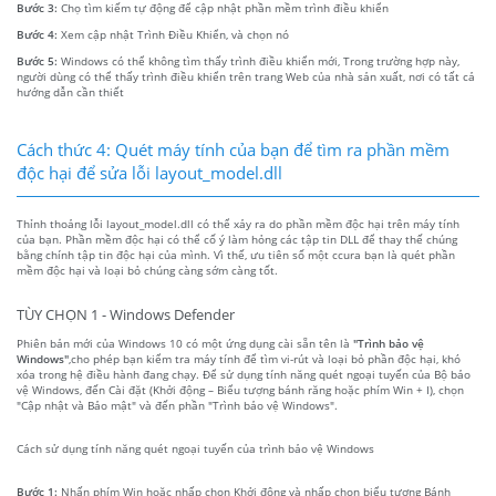
Bước 3:
Chọ tìm kiếm tự động để cập nhật phần mềm trình điều khiển
Bước 4:
Xem cập nhật Trình Điều Khiển, và chọn nó
Bước 5:
Windows có thể không tìm thấy trình điều khiển mới, Trong trường hợp này,
người dùng có thể thấy trình điều khiển trên trang Web của nhà sản xuất, nơi có tất cả
hướng dẫn cần thiết
Cách thức 4: Quét máy tính của bạn để tìm ra phần mềm
độc hại để sửa lỗi layout_model.dll
Thỉnh thoảng lỗi layout_model.dll có thể xảy ra do phần mềm độc hại trên máy tính
của bạn. Phần mềm độc hại có thể cố ý làm hỏng các tập tin DLL để thay thế chúng
bằng chính tập tin độc hại của mình. Vì thế, ưu tiên số một ccura bạn là quét phần
mềm độc hại và loại bỏ chúng càng sớm càng tốt.
TÙY CHỌN 1 - Windows Defender
Phiên bản mới của Windows 10 có một ứng dụng cài sẵn tên là
"Trình bảo vệ
Windows"
,cho phép bạn kiểm tra máy tính để tìm vi-rút và loại bỏ phần độc hại, khó
xóa trong hệ điều hành đang chạy. Để sử dụng tính năng quét ngoại tuyến của Bộ bảo
vệ Windows, đến Cài đặt (Khởi động – Biểu tượng bánh răng hoặc phím Win + I), chọn
"Cập nhật và Bảo mật" và đến phần "Trình bảo vệ Windows".
Cách sử dụng tính năng quét ngoại tuyến của trình bảo vệ Windows
Bước 1:
Nhấn phím Win hoặc nhấp chọn Khởi động và nhấp chọn biểu tượng Bánh