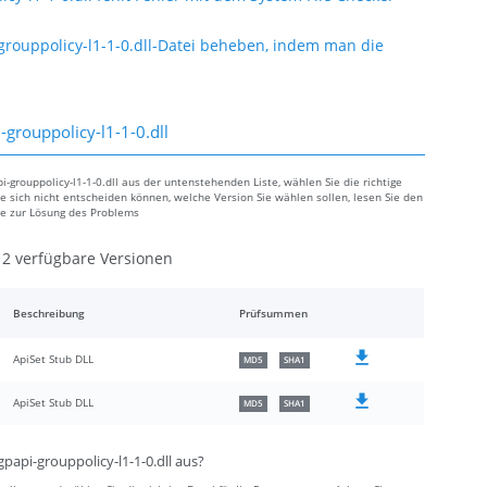
rouppolicy-l1-1-0.dll-Datei beheben, indem man die
grouppolicy-l1-1-0.dll
-grouppolicy-l1-1-0.dll aus der untenstehenden Liste, wählen Sie die richtige
ie sich nicht entscheiden können, welche Version Sie wählen sollen, lesen Sie den
de zur Lösung des Problems
2 verfügbare Versionen
Beschreibung
Prüfsummen
ApiSet Stub DLL
MD5
SHA1
ApiSet Stub DLL
MD5
SHA1
papi-grouppolicy-l1-1-0.dll aus?