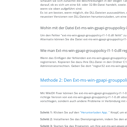
Schauen Sie sich zunächst die Beschreibungen in der obigen Tab
darauf, ob es sich um eine 64- oder 32-Bit-Datei handelt, sowi
wenn sie oben aufgeführt sind.
Es ist am besten, wenn möglich, die DLL-Dateien auszuwählen, 
neuesten Versionen von DLL-Dateien herunterzuladen, um eine a
Wohin mit der Datei Ext-ms-win-gpapi-grouppolicy-l1
Um den Fehler “ext-ms-win-gpapi-grouppolicy-l1-1-0.dll fehlt” z
Alternativ können Sie die Datei ext-ms-win-gpapi-grouppolicy-l1
Wie man Ext-ms-win-gpapi-grouppolicy-l1-1-0.dll regi
Wenn das Einfügen der fehlenden ext-ms-win-gpapi-grouppolicy-l1
registrieren. Kopieren Sie dazu Ihre DLL-Datei in den Ordner 
Administratorrechten. Geben Sie dort “regsvr32 ext-ms-win-gpapi
Methode 2: Den Ext-ms-win-gpapi-grouppolic
Mit WikiDll Fixer können Sie ext-ms-win-gpapi-grouppolicy-l1-1-
richtige Version von ext-ms-win-gpapi-grouppolicy-l1-1-0.dll abs
vorschlagen, sondern auch andere Probleme in Verbindung mit de
Schritt 1:
Klicken Sie auf den
“Herunterladen App. ”
Knopf, um ei
Schritt 2:
Installieren Sie das Dienstprogramm, indem Sie den e
Schritt 3:
Starten Sie das Programm, um Ihre ext-ms-win-gpapi-g