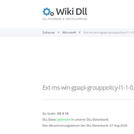
Zuhause
Microsoft
Ext-ms-win-gpapi-grouppolicy-l1-1-0
Ext-ms-win-gpapi-grouppolicy-l1-1-0.
Du läufst:
OS X 10
DLL-Datei
gefunden
in unserer DLL-Datenbank.
Das Aktualisierungsdatum der DLL-Datenbank:
07 Aug 2026