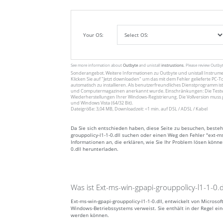
Your OS:
See more information about
Outbyte
and unistall
instrustions
. Please review Outby
Sonderangebot. Weitere Informationen zu
Outbyte
und unistall
Instrum
Klicken Sie auf
"Jetzt downloaden"
um das mit dem Fehler gelieferte PC-To
automatisch zu installieren. Als benutzerfreundliches Dienstprogramm ist
und Computermagazinen anerkannt wurde. Einschränkungen: Die Testv
Wiederherstellungen Ihrer Windows-Registrierung. Die Vollversion muss 
und Windows Vista (64/32 Bit).
Dateigröße: 3,04 MB, Downloadzeit: <1 min. auf DSL / ADSL / Kabel
Da Sie sich entschieden haben, diese Seite zu besuchen, besteh
grouppolicy-l1-1-0.dll suchen oder einen Weg den Fehler "ext-ms
Informationen an, die erklären, wie Sie Ihr Problem lösen könne
0.dll herunterladen.
Was ist Ext-ms-win-gpapi-grouppolicy-l1-1-0.d
Ext-ms-win-gpapi-grouppolicy-l1-1-0.dll, entwickelt von Microso
Windows-Betriebssystems verweist. Sie enthält in der Regel e
werden können.