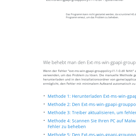
Das Programm kann nicht gestartet werden, da vcruntime140.dll
Programm emeut, um das Problem zu beheben.
Wie behebt man den Ext-ms-win-gpapi-grouppol
Wenn der Fehler "ext-ms-win-gpapi-grouppolicy-l1-1-0.dll fehlt"
verwenden, um das Problem zu lösen. Die manuelle Methode geht
herunterladen und in den Installationsordner von game/applicat
ermöglicht, den Fehler mit minimalem Aufwand automatisch zu
Methode 1: Herunterladen Ext-ms-win-gpapi
Methode 2: Den Ext-ms-win-gpapi-grouppoli
Methode 3: Treiber aktualisieren, um fehle
Methode 4: Scannen Sie Ihren PC auf Malwa
Fehler zu beheben
Methode 5: Den Ext-ms-win-gpapi-grouppolic