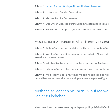
Schritt 1:
Laden Sie den Outbyte Driver Updater herunter
Schritt 2:
Installieren Sie die Anwendung
Schritt 3:
Starten Sie die Anwendung
Schritt 4:
Der Driver Updater durchsucht Ihr System nach veral
Schritt 5:
Klicken Sie auf Update, um alle Treiber automatisch z
MÖGLICHKEIT 2 - Manuelles Aktualisieren Von Gerä
Schritt 1:
Gehen Sie zum Suchfeld der Taskleiste - schreiben S
Schritt 2:
Wählen Sie eine Kategorie aus, um sich die Namen de
aktualisiert werden muss
Schritt 3:
Wählen Sie Automatisch nach aktualisierter Treibers
Schritt 4:
Schauen Sie sich Treiber aktualisieren an und wählen
Schritt 5:
Möglicherweise kann Windows den neuen Treiber nicht
Herstellers sehen, wo alle notwendigen Anweisungen verfügbar
Methode 4: Scannen Sie Ihren PC auf Malwar
Fehler zu beheben
Manchmal kann der ext-ms-win-gpapi-grouppolicy-l1-1-0.dll-Feh