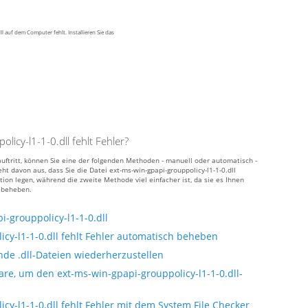
 auf dem Computer fehlt. Installieren Sie das
icy-l1-1-0.dll fehlt Fehler?
 auftritt, können Sie eine der folgenden Methoden - manuell oder automatisch -
 davon aus, dass Sie die Datei ext-ms-win-gpapi-grouppolicy-l1-1-0.dll
ion legen, während die zweite Methode viel einfacher ist, da sie es Ihnen
 beheben.
-grouppolicy-l1-1-0.dll
cy-l1-1-0.dll fehlt Fehler automatisch beheben
nde .dll-Dateien wiederherzustellen
re, um den ext-ms-win-gpapi-grouppolicy-l1-1-0.dll-
y-l1-1-0.dll fehlt Fehler mit dem System File Checker