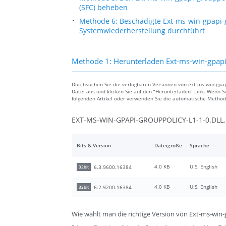
(SFC) beheben
Methode 6: Beschädigte Ext-ms-win-gpapi-g
Systemwiederherstellung durchführt
Methode 1: Herunterladen Ext-ms-win-gpapi-
Durchsuchen Sie die verfügbaren Versionen von ext-ms-win-gpapi
Datei aus und klicken Sie auf den “Herunterladen”-Link. Wenn S
folgenden Artikel oder verwenden Sie die automatische Metho
EXT-MS-WIN-GPAPI-GROUPPOLICY-L1-1-0.DLL, 
Bits & Version
Dateigröße
Sprache
4.0 KB
U.S. English
6.3.9600.16384
32bit
4.0 KB
U.S. English
6.2.9200.16384
32bit
Wie wählt man die richtige Version von Ext-ms-win-g