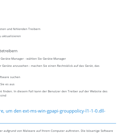
teten und fehlenden Treibern
u aktualisieren
tetreibern
ie Geräte-Manager - wählen Sie Geräte-Manager
r Geräte anzusehen - machen Sie einen Rechtsklick auf das Gerät, das
oftware suchen
 Sie es aus
 finden. In diesem Fall kann der Benutzer den Treiber auf der Website des
 sind
e, um den ext-ms-win-gpapi-grouppolicy-l1-1-0.dll-
ler aufgrund von Malware auf Ihrem Computer auftreten. Die bösartige Software