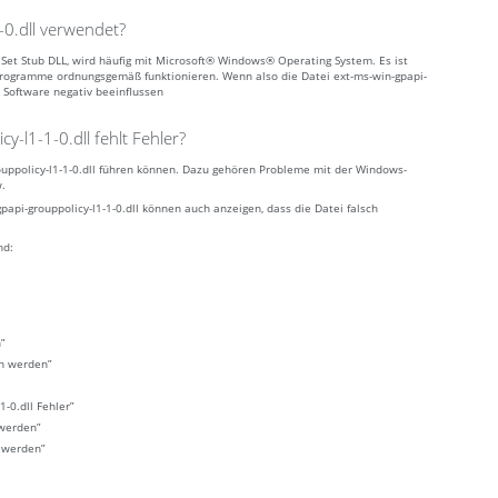
-0.dll verwendet?
ApiSet Stub DLL, wird häufig mit Microsoft® Windows® Operating System. Es ist
Programme ordnungsgemäß funktionieren. Wenn also die Datei ext-ms-win-gpapi-
en Software negativ beeinflussen
-l1-1-0.dll fehlt Fehler?
rouppolicy-l1-1-0.dll führen können. Dazu gehören Probleme mit der Windows-
w.
i-grouppolicy-l1-1-0.dll können auch anzeigen, dass die Datei falsch
nd:
n”
en werden”
-0.dll Fehler”
 werden”
t werden”