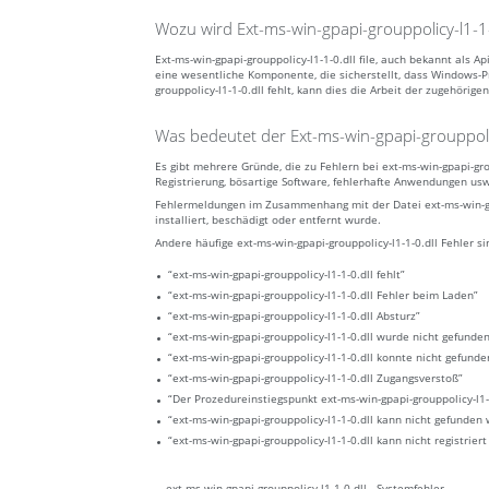
Wozu wird Ext-ms-win-gpapi-grouppolicy-l1-1
Ext-ms-win-gpapi-grouppolicy-l1-1-0.dll file, auch bekannt als 
eine wesentliche Komponente, die sicherstellt, dass Windows-
grouppolicy-l1-1-0.dll fehlt, kann dies die Arbeit der zugehörig
Was bedeutet der Ext-ms-win-gpapi-grouppolicy
Es gibt mehrere Gründe, die zu Fehlern bei ext-ms-win-gpapi-g
Registrierung, bösartige Software, fehlerhafte Anwendungen us
Fehlermeldungen im Zusammenhang mit der Datei ext-ms-win-gpap
installiert, beschädigt oder entfernt wurde.
Andere häufige ext-ms-win-gpapi-grouppolicy-l1-1-0.dll Fehler si
“ext-ms-win-gpapi-grouppolicy-l1-1-0.dll fehlt”
“ext-ms-win-gpapi-grouppolicy-l1-1-0.dll Fehler beim Laden”
“ext-ms-win-gpapi-grouppolicy-l1-1-0.dll Absturz”
“ext-ms-win-gpapi-grouppolicy-l1-1-0.dll wurde nicht gefunde
“ext-ms-win-gpapi-grouppolicy-l1-1-0.dll konnte nicht gefund
“ext-ms-win-gpapi-grouppolicy-l1-1-0.dll Zugangsverstoß”
“Der Prozedureinstiegspunkt ext-ms-win-gpapi-grouppolicy-l1-1
“ext-ms-win-gpapi-grouppolicy-l1-1-0.dll kann nicht gefunden
“ext-ms-win-gpapi-grouppolicy-l1-1-0.dll kann nicht registrier
ext-ms-win-gpapi-grouppolicy-l1-1-0.dll - Systemfehler