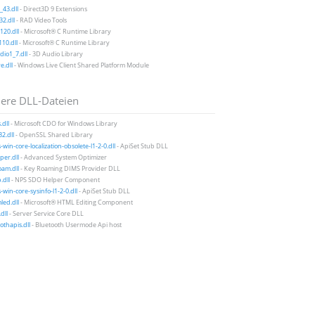
43.dll
- Direct3D 9 Extensions
2.dll
- RAD Video Tools
20.dll
- Microsoft® C Runtime Library
10.dll
- Microsoft® C Runtime Library
io1_7.dll
- 3D Audio Library
e.dll
- Windows Live Client Shared Platform Module
ere DLL-Dateien
.dll
- Microsoft CDO for Windows Library
32.dll
- OpenSSL Shared Library
-win-core-localization-obsolete-l1-2-0.dll
- ApiSet Stub DLL
per.dll
- Advanced System Optimizer
am.dll
- Key Roaming DIMS Provider DLL
.dll
- NPS SDO Helper Component
-win-core-sysinfo-l1-2-0.dll
- ApiSet Stub DLL
ed.dll
- Microsoft® HTML Editing Component
dll
- Server Service Core DLL
othapis.dll
- Bluetooth Usermode Api host