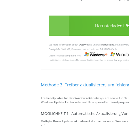
Herunterladen
Lö
See more information about
Outbyte
and unistall
instrustions
. Please revi
Dateigröße: 3.04 MB, Downloadzeit: < 1 min. on DSL/ADSL/Cable
Dieses Tool ist kompatibel mit:
Limitations: trial version offers an unlimited number of scans, backup, rest
Methode 3: Treiber aktualisieren, um fehlen
Treiber-Updates für das Windows-Betriebssystem sowie für Ne
Windows Update Center oder mit Hilfe spezieller Dienstprogra
MÖGLICHKEIT 1 - Automatische Aktualisierung Von 
Outbyte Driver Updater aktualisiert die Treiber unter Window
an!