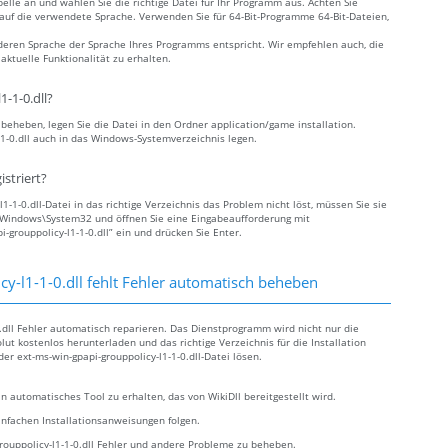
elle an und wählen Sie die richtige Datei für Ihr Programm aus. Achten Sie
e auf die verwendete Sprache. Verwenden Sie für 64-Bit-Programme 64-Bit-Dateien,
deren Sprache der Sprache Ihres Programms entspricht. Wir empfehlen auch, die
ktuelle Funktionalität zu erhalten.
-1-0.dll?
u beheben, legen Sie die Datei in den Ordner application/game installation.
-1-0.dll auch in das Windows-Systemverzeichnis legen.
striert?
-1-0.dll-Datei in das richtige Verzeichnis das Problem nicht löst, müssen Sie sie
C:\Windows\System32 und öffnen Sie eine Eingabeaufforderung mit
-grouppolicy-l1-1-0.dll” ein und drücken Sie Enter.
y-l1-1-0.dll fehlt Fehler automatisch beheben
0.dll Fehler automatisch reparieren. Das Dienstprogramm wird nicht nur die
olut kostenlos herunterladen und das richtige Verzeichnis für die Installation
r ext-ms-win-gpapi-grouppolicy-l1-1-0.dll-Datei lösen.
n automatisches Tool zu erhalten, das von WikiDll bereitgestellt wird.
infachen Installationsanweisungen folgen.
rouppolicy-l1-1-0.dll Fehler und andere Probleme zu beheben.