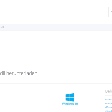
.dll
dll
herunterladen
Bel
vcrunt
msvcp1
d3dcom
xlive.d