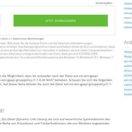
Sonderangebot
d3dx9_
binkw3
msvcp1
msvcr1
JETZT DOWNLOADEN
x3daud
wldcor
te
EULA
and
Datenschutz-Bestimmungen
And
enten
. Bitte lesen Sie die Outbyte
EULA
und
die Datenschutzbestimmungen
.
ol zu erhalten. Das Dienstprogramm ermittelt automatisch fehlende DLLs und bietet an, diese
 es eine großartige Alternative zur manuellen Installation, die von vielen Computerexperten
cdosys
ersion bietet eine unbegrenzte Anzahl von Scans, Backups und KOSTENLOSEN
libeay
gekauft werden. Es unterstützt Betriebssysteme wie Windows 10, Windows 8 / 8.1, Windows 7
api-ms
asohel
dimsro
t die Möglichkeit, dass Sie entweder nach der Datei ext-ms-win-gpapi-
sdohlp
-win-gpapi-grouppolicy-l1-1-0.dll fehlt" beheben. Schauen Sie sich die folgenden
api-ms
n. Auf dieser Seite können Sie auch die Datei ext-ms-win-gpapi-grouppolicy-l1-1-
mshtml
sscore.
blueto
ll?
ft, DLL-Datei (Dynamic Link Library) die sich auf wesentliche Systemdateien des
ine Reihe von Prozeduren und Treiberfunktionen, die von Windows angewendet