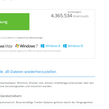
Sonderangebot
4.365.534
downloads
sung
ew Outbyte
EULA
and
Datenschutz-Bestimmungen
ore of your windows registry for FREE. Full version must be purchased.
de .dll-Dateien wiederherzustellen
tzwerkadapter, Monitore, Drucker usw. können unabhängig voneinander über das
mme heruntergeladen und installiert werden.
Gerätetreibern
s automatisch. Routinemäßige Treiber-Updates gehören damit der Vergangenheit