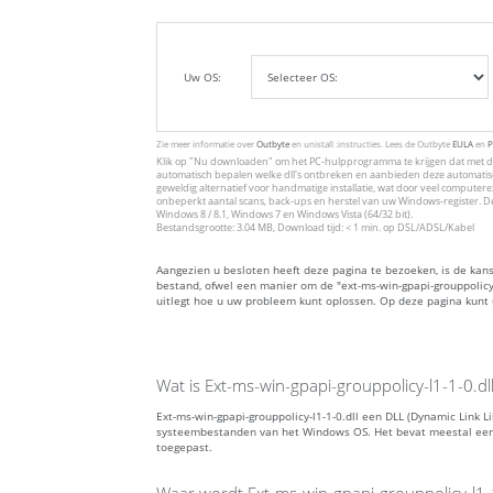
Uw OS:
Zie meer informatie over
Outbyte
en unistall :instructies. Lees de Outbyte
EULA
en
P
Klik op
"Nu downloaden"
om het PC-hulpprogramma te krijgen dat met de
automatisch bepalen welke dll's ontbreken en aanbieden deze automatisc
geweldig alternatief voor handmatige installatie, wat door veel computer
onbeperkt aantal scans, back-ups en herstel van uw Windows-register. D
Windows 8 / 8.1, Windows 7 en Windows Vista (64/32 bit).
Bestandsgrootte: 3.04 MB, Download tijd: < 1 min. op DSL/ADSL/Kabel
Aangezien u besloten heeft deze pagina te bezoeken, is de kans
bestand, ofwel een manier om de "ext-ms-win-gpapi-grouppolicy-l
uitlegt hoe u uw probleem kunt oplossen. Op deze pagina kunt 
Wat is Ext-ms-win-gpapi-grouppolicy-l1-1-0.dl
Ext-ms-win-gpapi-grouppolicy-l1-1-0.dll een DLL (Dynamic Link L
systeembestanden van het Windows OS. Het bevat meestal een
toegepast.