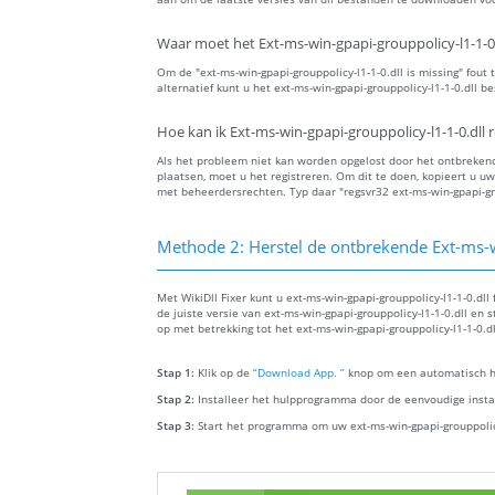
Waar moet het Ext-ms-win-gpapi-grouppolicy-l1-1-0
Om de "ext-ms-win-gpapi-grouppolicy-l1-1-0.dll is missing" fout 
alternatief kunt u het ext-ms-win-gpapi-grouppolicy-l1-1-0.dll 
Hoe kan ik Ext-ms-win-gpapi-grouppolicy-l1-1-0.dll 
Als het probleem niet kan worden opgelost door het ontbrekende 
plaatsen, moet u het registreren. Om dit te doen, kopieert u
met beheerdersrechten. Typ daar "regsvr32 ext-ms-win-gpapi-gro
Methode 2: Herstel de ontbrekende Ext-ms-w
Met WikiDll Fixer kunt u ext-ms-win-gpapi-grouppolicy-l1-1-0.d
de juiste versie van ext-ms-win-gpapi-grouppolicy-l1-1-0.dll en
op met betrekking tot het ext-ms-win-gpapi-grouppolicy-l1-1-0.d
Stap 1:
Klik op de
“Download App. ”
knop om een automatisch hu
Stap 2:
Installeer het hulpprogramma door de eenvoudige install
Stap 3:
Start het programma om uw ext-ms-win-gpapi-grouppolicy