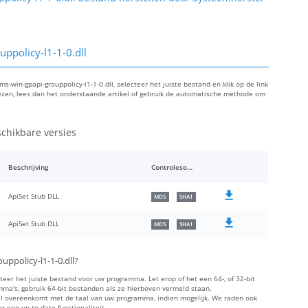
ppolicy-l1-1-0.dll
s-win-gpapi-grouppolicy-l1-1-0.dll, selecteer het juiste bestand en klik op de link
iezen, lees dan het onderstaande artikel of gebruik de automatische methode om
schikbare versies
Beschrijving
Controlesommen
ApiSet Stub DLL
MD5
SHA1
ApiSet Stub DLL
MD5
SHA1
uppolicy-l1-1-0.dll?
cteer het juiste bestand voor uw programma. Let erop of het een 64-, of 32-bit
amma's, gebruik 64-bit bestanden als ze hierboven vermeld staan.
aal overeenkomt met de taal van uw programma, indien mogelijk. We raden ook
 een up-to-date functionaliteit.