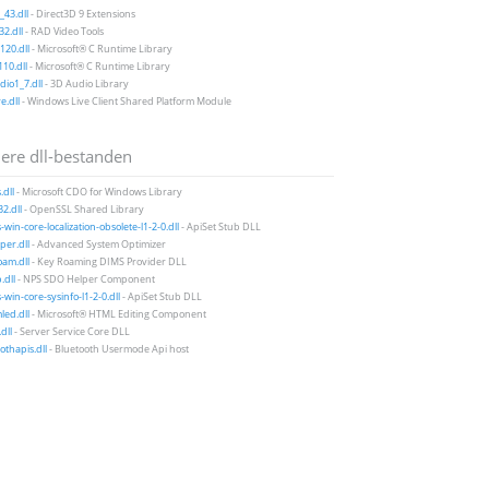
43.dll
- Direct3D 9 Extensions
2.dll
- RAD Video Tools
20.dll
- Microsoft® C Runtime Library
10.dll
- Microsoft® C Runtime Library
io1_7.dll
- 3D Audio Library
e.dll
- Windows Live Client Shared Platform Module
ere dll-bestanden
.dll
- Microsoft CDO for Windows Library
32.dll
- OpenSSL Shared Library
-win-core-localization-obsolete-l1-2-0.dll
- ApiSet Stub DLL
per.dll
- Advanced System Optimizer
am.dll
- Key Roaming DIMS Provider DLL
.dll
- NPS SDO Helper Component
-win-core-sysinfo-l1-2-0.dll
- ApiSet Stub DLL
ed.dll
- Microsoft® HTML Editing Component
dll
- Server Service Core DLL
othapis.dll
- Bluetooth Usermode Api host