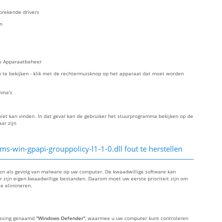
brekende drivers
en
es Apparaatbeheer
 te bekijken - klik met de rechtermuisknop op het apparaat dat moet worden
mma's
et kan vinden. In dat geval kan de gebruiker het stuurprogramma bekijken op de
ar zijn
-win-gpapi-grouppolicy-l1-1-0.dll fout te herstellen
eden als gevolg van malware op uw computer. De kwaadwillige software kan
 zijn eigen kwaadwillige bestanden. Daarom moet uw eerste prioriteit zijn om
e elimineren.
assing genaamd
"Windows Defender"
, waarmee u uw computer kunt controleren