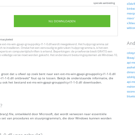
speciale aanbieding
d3dx9_
binkw3
msvcp1
msvcr1
NU DOWNLOADEN
x3daud
wldcor
rivacybeleid
And
 ext-ms-win-gpapi-grouppolicy-l1-1-0.dll wordt meegeleverd. Het hulpprogramma zal
h te installeren. Omdat het een eenvoudig te gebruiken hulpprogramma is, is het een
experts en computertijdschriften is erkend. Beperkingen: de proefversie biedt GRATIS een
cdosys
e volledige versie moet worden gekocht. Het ondersteunt besturingssystemen als Windows 10,
libeay
api-ms
asohel
dimsro
 groot dat u ofwel op zoek bent naar een ext-ms-win-gpapi-grouppolicy-l1-1-0.dll
sdohlp
1-1-0.dll ontbreekt" fout op te lossen. Bekijk de onderstaande informatie, die
u ook het bestand ext-ms-win-gpapi-grouppolicy-l1-1-0.dll downloaden.
api-ms
mshtml
sscore.
blueto
l?
ibrary) file, ontwikkeld door Microsoft, dat wordt verwezen naar essentiële
 set van procedures en stuurprogramma's, die door Windows kunnen worden