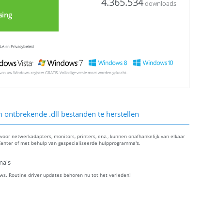
4.365.534
downloads
sing
LA
en
Privacybeleid
l van uw Windows-register GRATIS. Volledige versie moet worden gekocht.
ontbrekende .dll bestanden te herstellen
oor netwerkadapters, monitors, printers, enz., kunnen onafhankelijk van elkaar
enter of met behulp van gespecialiseerde hulpprogramma's.
ma's
ws. Routine driver updates behoren nu tot het verleden!