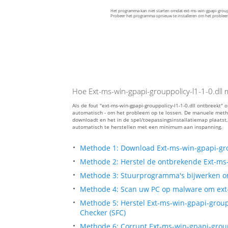
Het programma kan niet starten omdat ext-ms-win-gpapi-group
Probeer het programma opnieuw te installeren om het probleem
Hoe Ext-ms-win-gpapi-grouppolicy-l1-1-0.dll m
Als de fout "ext-ms-win-gpapi-grouppolicy-l1-1-0.dll ontbreekt
automatisch - om het probleem op te lossen. De manuele method
downloadt en het in de spel/toepassingsinstallatiemap plaatst,
automatisch te herstellen met een minimum aan inspanning.
Methode 1: Download Ext-ms-win-gpapi-grou
Methode 2: Herstel de ontbrekende Ext-ms-
Methode 3: Stuurprogramma's bijwerken om
Methode 4: Scan uw PC op malware om ext-m
Methode 5: Herstel Ext-ms-win-gpapi-groupp
Checker (SFC)
Methode 6: Corrupt Ext-ms-win-gpapi-group