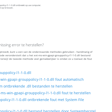
policy-l1-1-0.dll ontbreekt op uw computer.
 op te lossen.
issing error te herstellen?
" optreedt, kunt u een van de onderstaande methodes gebruiken - handmatig of
e veronderstelt dat u het ext-ms-win-gpapi-grouppolicy-l1-1-0.dll bestand
 terwijl de tweede methode veel gemakkelijker is omdat ze u toelaat de fout
ppolicy-l1-1-0.dll
win-gpapi-grouppolicy-l1-1-0.dll fout automatisch
 ontbrekende .dll bestanden te herstellen
s-win-gpapi-grouppolicy-l1-1-0.dll fout te herstellen
olicy-l1-1-0.dll ontbrekende fout met System File
policy-l1-1-0.dll bestand herstellen door Systeemherstel