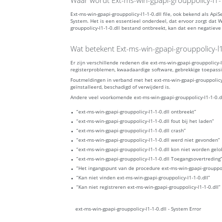
Waar wordt Ext-ms-win-gpapi-grouppolicy-l1-1
Ext-ms-win-gpapi-grouppolicy-l1-1-0.dll file, ook bekend als A
System. Het is een essentieel onderdeel, dat ervoor zorgt dat
grouppolicy-l1-1-0.dll bestand ontbreekt, kan dat een negatiev
Wat betekent Ext-ms-win-gpapi-grouppolicy-l1-
Er zijn verschillende redenen die ext-ms-win-gpapi-grouppolicy
registerproblemen, kwaadaardige software, gebrekkige toepassi
Foutmeldingen in verband met het ext-ms-win-gpapi-grouppolicy
geïnstalleerd, beschadigd of verwijderd is.
Andere veel voorkomende ext-ms-win-gpapi-grouppolicy-l1-1-0.dll
“ext-ms-win-gpapi-grouppolicy-l1-1-0.dll ontbreekt”
“ext-ms-win-gpapi-grouppolicy-l1-1-0.dll fout bij het laden”
“ext-ms-win-gpapi-grouppolicy-l1-1-0.dll crash”
“ext-ms-win-gpapi-grouppolicy-l1-1-0.dll werd niet gevonden”
“ext-ms-win-gpapi-grouppolicy-l1-1-0.dll kon niet worden gelo
“ext-ms-win-gpapi-grouppolicy-l1-1-0.dll Toegangsovertreding
“Het ingangspunt van de procedure ext-ms-win-gpapi-grouppoli
“Kan niet vinden ext-ms-win-gpapi-grouppolicy-l1-1-0.dll”
“Kan niet registreren ext-ms-win-gpapi-grouppolicy-l1-1-0.dll”
ext-ms-win-gpapi-grouppolicy-l1-1-0.dll - System Error