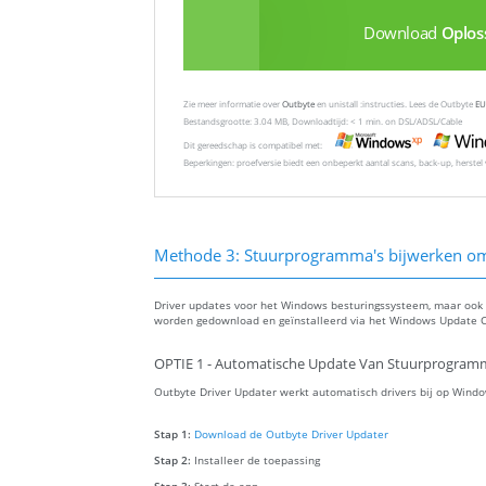
Download
Oplos
Zie meer informatie over
Outbyte
en unistall :instructies. Lees de Outbyte
EU
Bestandsgrootte: 3.04 MB, Downloadtijd: < 1 min. on DSL/ADSL/Cable
Dit gereedschap is compatibel met:
Beperkingen: proefversie biedt een onbeperkt aantal scans, back-up, herste
Methode 3: Stuurprogramma's bijwerken om 
Driver updates voor het Windows besturingssysteem, maar ook v
worden gedownload en geïnstalleerd via het Windows Update C
OPTIE 1 - Automatische Update Van Stuurprogram
Outbyte Driver Updater werkt automatisch drivers bij op Windo
Stap 1:
Download de Outbyte Driver Updater
Stap 2:
Installeer de toepassing