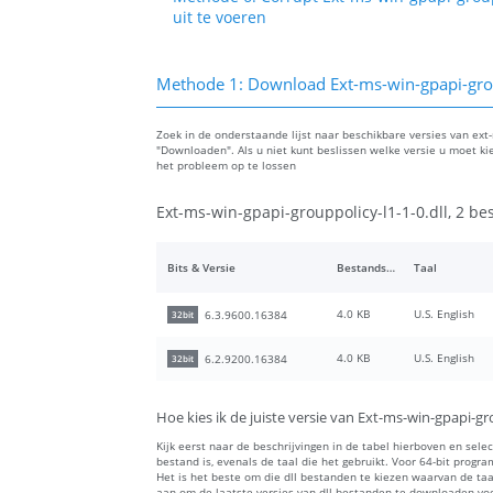
uit te voeren
Methode 1: Download Ext-ms-win-gpapi-grou
Zoek in de onderstaande lijst naar beschikbare versies van ext-m
"Downloaden". Als u niet kunt beslissen welke versie u moet k
het probleem op te lossen
Ext-ms-win-gpapi-grouppolicy-l1-1-0.dll, 2 be
Bits & Versie
Bestandsgrootte
Taal
4.0 KB
U.S. English
6.3.9600.16384
32bit
4.0 KB
U.S. English
6.2.9200.16384
32bit
Hoe kies ik de juiste versie van Ext-ms-win-gpapi-gro
Kijk eerst naar de beschrijvingen in de tabel hierboven en sele
bestand is, evenals de taal die het gebruikt. Voor 64-bit progr
Het is het beste om die dll bestanden te kiezen waarvan de t
aan om de laatste versies van dll bestanden te downloaden voor