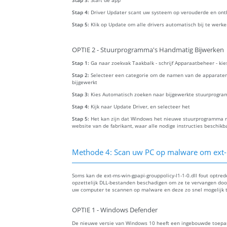
Stap 3:
Start de app
Stap 4:
Driver Updater scant uw systeem op verouderde en ont
Stap 5:
Klik op Update om alle drivers automatisch bij te werk
OPTIE 2 - Stuurprogramma's Handmatig Bijwerken
Stap 1:
Ga naar zoekvak Taakbalk - schrijf Apparaatbeheer - ki
Stap 2:
Selecteer een categorie om de namen van de apparaten
bijgewerkt
Stap 3:
Kies Automatisch zoeken naar bijgewerkte stuurprogra
Stap 4:
Kijk naar Update Driver, en selecteer het
Stap 5:
Het kan zijn dat Windows het nieuwe stuurprogramma ni
website van de fabrikant, waar alle nodige instructies beschikba
Methode 4: Scan uw PC op malware om ext-ms
Soms kan de ext-ms-win-gpapi-grouppolicy-l1-1-0.dll fout optr
opzettelijk DLL-bestanden beschadigen om ze te vervangen door
uw computer te scannen op malware en deze zo snel mogelijk t
OPTIE 1 - Windows Defender
De nieuwe versie van Windows 10 heeft een ingebouwde toep