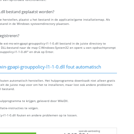
.dll bestand geplaatst worden?
te herstellen, plaatst u het bestand in de applicatie/game installatiemap. Als
bestand in de Windows systeemdirectory plaatsen.
registreren?
ext-ms-win-gpapi-grouppolicy-l1-1-0.dll bestand in de juiste directory te
 uw DLL-bestand naar de map C:Windows:System32 en opent u een opdrachtprompt
uppolicy-l1-1-0.dll" en druk op Enter.
in-gpapi-grouppolicy-l1-1-0.dll fout automatisch
ll fouten automatisch herstellen. Het hulpprogramma downloadt niet alleen gratis
 stelt de juiste map voor om het te installeren, maar lost ook andere problemen
ll bestand.
lpprogramma te krijgen, geleverd door WikiDll.
atie-instructies te volgen.
-l1-1-0.dll fouten en andere problemen op te lossen.
speciale aanbieding