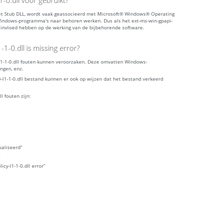
-0.dll voor gebruikt?
piSet Stub DLL, wordt vaak geassocieerd met Microsoft® Windows® Operating
 Windows-programma's naar behoren werken. Dus als het ext-ms-win-gpapi-
e invloed hebben op de werking van de bijbehorende software.
1-0.dll is missing error?
-l1-1-0.dll fouten kunnen veroorzaken. Deze omvatten Windows-
ngen, enz.
-l1-1-0.dll bestand kunnen er ook op wijzen dat het bestand verkeerd
 fouten zijn:
kaliseerd”
”
cy-l1-1-0.dll error”