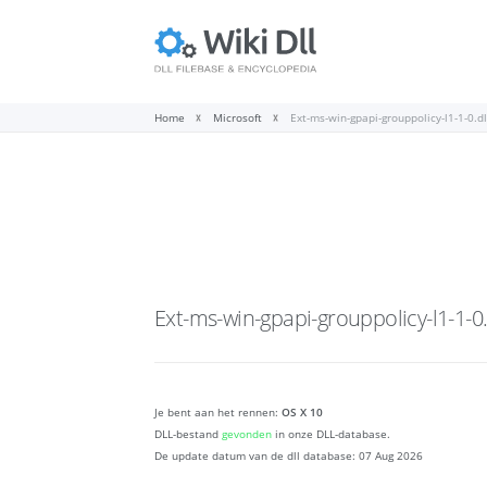
Home
Microsoft
Ext-ms-win-gpapi-grouppolicy-l1-1-0.dl
Ext-ms-win-gpapi-grouppolicy-l1-1-0.
Je bent aan het rennen:
OS X 10
DLL-bestand
gevonden
in onze DLL-database.
De update datum van de dll database:
07 Aug 2026