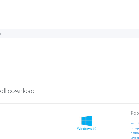
l
dll
download
Pop
vcrunt
msvcp1
d3dcom
xlive.d