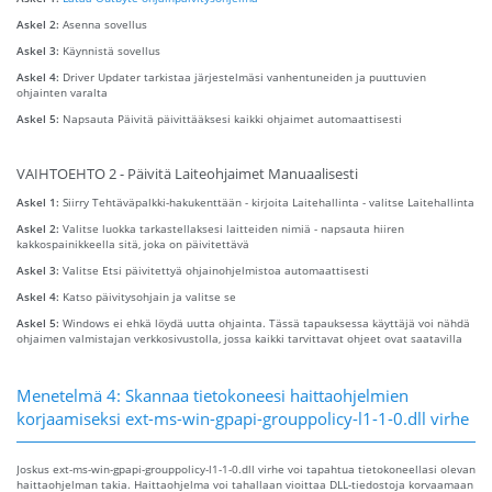
Askel 2:
Asenna sovellus
Askel 3:
Käynnistä sovellus
Askel 4:
Driver Updater tarkistaa järjestelmäsi vanhentuneiden ja puuttuvien
ohjainten varalta
Askel 5:
Napsauta Päivitä päivittääksesi kaikki ohjaimet automaattisesti
VAIHTOEHTO 2 - Päivitä Laiteohjaimet Manuaalisesti
Askel 1:
Siirry Tehtäväpalkki-hakukenttään - kirjoita Laitehallinta - valitse Laitehallinta
Askel 2:
Valitse luokka tarkastellaksesi laitteiden nimiä - napsauta hiiren
kakkospainikkeella sitä, joka on päivitettävä
Askel 3:
Valitse Etsi päivitettyä ohjainohjelmistoa automaattisesti
Askel 4:
Katso päivitysohjain ja valitse se
Askel 5:
Windows ei ehkä löydä uutta ohjainta. Tässä tapauksessa käyttäjä voi nähdä
ohjaimen valmistajan verkkosivustolla, jossa kaikki tarvittavat ohjeet ovat saatavilla
Menetelmä 4: Skannaa tietokoneesi haittaohjelmien
korjaamiseksi ext-ms-win-gpapi-grouppolicy-l1-1-0.dll virhe
Joskus ext-ms-win-gpapi-grouppolicy-l1-1-0.dll virhe voi tapahtua tietokoneellasi olevan
haittaohjelman takia. Haittaohjelma voi tahallaan vioittaa DLL-tiedostoja korvaamaan