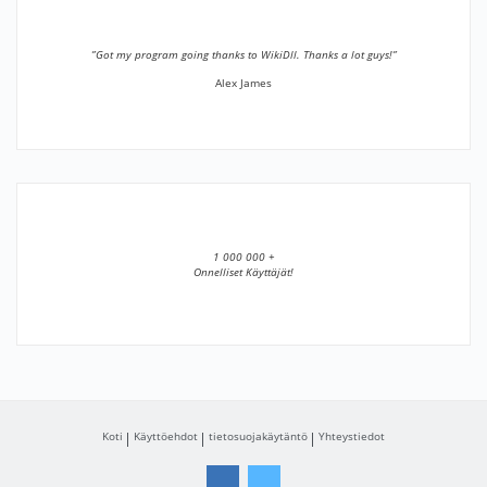
”Got my program going thanks to WikiDll. Thanks a lot guys!”
Alex James
1 000 000 +
Onnelliset Käyttäjät!
Koti
Käyttöehdot
tietosuojakäytäntö
Yhteystiedot