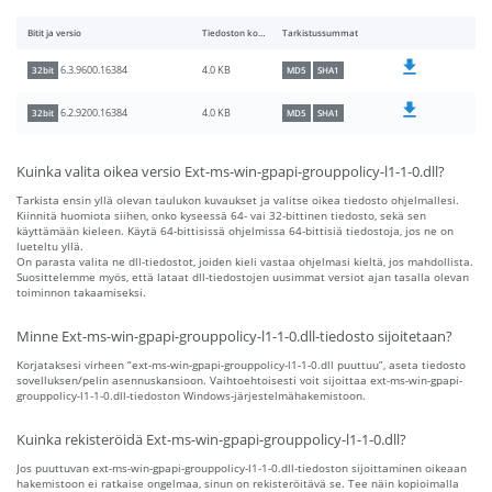
Bitit ja versio
Tiedoston koko
Tarkistussummat
4.0 KB
6.3.9600.16384
32bit
MD5
SHA1
4.0 KB
6.2.9200.16384
32bit
MD5
SHA1
Kuinka valita oikea versio Ext-ms-win-gpapi-grouppolicy-l1-1-0.dll?
Tarkista ensin yllä olevan taulukon kuvaukset ja valitse oikea tiedosto ohjelmallesi.
Kiinnitä huomiota siihen, onko kyseessä 64- vai 32-bittinen tiedosto, sekä sen
käyttämään kieleen. Käytä 64-bittisissä ohjelmissa 64-bittisiä tiedostoja, jos ne on
lueteltu yllä.
On parasta valita ne dll-tiedostot, joiden kieli vastaa ohjelmasi kieltä, jos mahdollista.
Suosittelemme myös, että lataat dll-tiedostojen uusimmat versiot ajan tasalla olevan
toiminnon takaamiseksi.
Minne Ext-ms-win-gpapi-grouppolicy-l1-1-0.dll-tiedosto sijoitetaan?
Korjataksesi virheen “ext-ms-win-gpapi-grouppolicy-l1-1-0.dll puuttuu”, aseta tiedosto
sovelluksen/pelin asennuskansioon. Vaihtoehtoisesti voit sijoittaa ext-ms-win-gpapi-
grouppolicy-l1-1-0.dll-tiedoston Windows-järjestelmähakemistoon.
Kuinka rekisteröidä Ext-ms-win-gpapi-grouppolicy-l1-1-0.dll?
Jos puuttuvan ext-ms-win-gpapi-grouppolicy-l1-1-0.dll-tiedoston sijoittaminen oikeaan
hakemistoon ei ratkaise ongelmaa, sinun on rekisteröitävä se. Tee näin kopioimalla