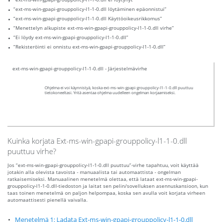
“ext-ms-win-gpapi-grouppolicy-l1-1-0.dll löytäminen epäonnistui”
“ext-ms-win-gpapi-grouppolicy-l1-1-0.dll Käyttöoikeusrikkomus”
“Menettelyn alkupiste ext-ms-win-gpapi-grouppolicy-l1-1-0.dll virhe”
“Ei löydy ext-ms-win-gpapi-grouppolicy-l1-1-0.dll”
“Rekisteröinti ei onnistu ext-ms-win-gpapi-grouppolicy-l1-1-0.dll”
ext-ms-win-gpapi-grouppolicy-l1-1-0.dll - Järjestelmävirhe
Ohjelma ei voi käynnistyä, koska ext-ms-win-gpapi-grouppolicy-l1-1-0.dll puuttuu
tietokoneeltasi. Yritä asentaa ohjelma uudelleen ongelman korjaamiseksi.
Kuinka korjata Ext-ms-win-gpapi-grouppolicy-l1-1-0.dll
puuttuu virhe?
Jos “ext-ms-win-gpapi-grouppolicy-l1-1-0.dll puuttuu”-virhe tapahtuu, voit käyttää
jotakin alla olevista tavoista - manuaalista tai automaattista - ongelman
ratkaisemiseksi. Manuaalinen menetelmä olettaa, että lataat ext-ms-win-gpapi-
grouppolicy-l1-1-0.dll-tiedoston ja laitat sen pelin/sovelluksen asennuskansioon, kun
taas toinen menetelmä on paljon helpompaa, koska sen avulla voit korjata virheen
automaattisesti pienellä vaivalla.
Menetelmä 1: Ladata Ext-ms-win-gpapi-grouppolicy-l1-1-0.dll