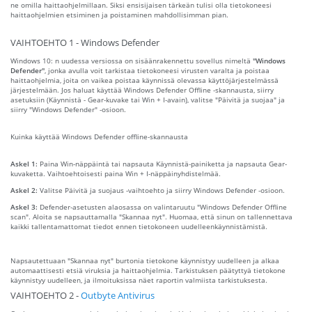
ne omilla haittaohjelmillaan. Siksi ensisijaisen tärkeän tulisi olla tietokoneesi
haittaohjelmien etsiminen ja poistaminen mahdollisimman pian.
VAIHTOEHTO 1 - Windows Defender
Windows 10: n uudessa versiossa on sisäänrakennettu sovellus nimeltä
"Windows
Defender"
, jonka avulla voit tarkistaa tietokoneesi virusten varalta ja poistaa
haittaohjelmia, joita on vaikea poistaa käynnissä olevassa käyttöjärjestelmässä
järjestelmään. Jos haluat käyttää Windows Defender Offline -skannausta, siirry
asetuksiin (Käynnistä - Gear-kuvake tai Win + I-avain), valitse "Päivitä ja suojaa" ja
siirry "Windows Defender" -osioon.
Kuinka käyttää Windows Defender offline-skannausta
Askel 1:
Paina Win-näppäintä tai napsauta Käynnistä-painiketta ja napsauta Gear-
kuvaketta. Vaihtoehtoisesti paina Win + I-näppäinyhdistelmää.
Askel 2:
Valitse Päivitä ja suojaus -vaihtoehto ja siirry Windows Defender -osioon.
Askel 3:
Defender-asetusten alaosassa on valintaruutu "Windows Defender Offline
scan". Aloita se napsauttamalla "Skannaa nyt". Huomaa, että sinun on tallennettava
kaikki tallentamattomat tiedot ennen tietokoneen uudelleenkäynnistämistä.
Napsautettuaan "Skannaa nyt" burtonia tietokone käynnistyy uudelleen ja alkaa
automaattisesti etsiä viruksia ja haittaohjelmia. Tarkistuksen päätyttyä tietokone
käynnistyy uudelleen, ja ilmoituksissa näet raportin valmiista tarkistuksesta.
VAIHTOEHTO 2 -
Outbyte Antivirus