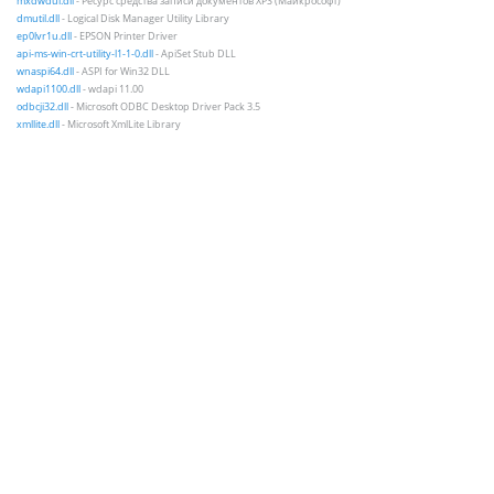
mxdwdui.dll
- Ресурс средства записи документов XPS (Майкрософт)
dmutil.dll
- Logical Disk Manager Utility Library
ep0lvr1u.dll
- EPSON Printer Driver
api-ms-win-crt-utility-l1-1-0.dll
- ApiSet Stub DLL
wnaspi64.dll
- ASPI for Win32 DLL
wdapi1100.dll
- wdapi 11.00
odbcji32.dll
- Microsoft ODBC Desktop Driver Pack 3.5
xmllite.dll
- Microsoft XmlLite Library