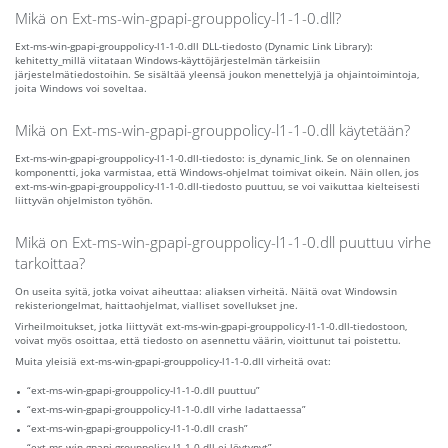
Mikä on Ext-ms-win-gpapi-grouppolicy-l1-1-0.dll?
Ext-ms-win-gpapi-grouppolicy-l1-1-0.dll DLL-tiedosto (Dynamic Link Library):
kehitetty_millä viitataan Windows-käyttöjärjestelmän tärkeisiin
järjestelmätiedostoihin. Se sisältää yleensä joukon menettelyjä ja ohjaintoimintoja,
joita Windows voi soveltaa.
Mikä on Ext-ms-win-gpapi-grouppolicy-l1-1-0.dll käytetään?
Ext-ms-win-gpapi-grouppolicy-l1-1-0.dll-tiedosto: is_dynamic_link. Se on olennainen
komponentti, joka varmistaa, että Windows-ohjelmat toimivat oikein. Näin ollen, jos
ext-ms-win-gpapi-grouppolicy-l1-1-0.dll-tiedosto puuttuu, se voi vaikuttaa kielteisesti
liittyvän ohjelmiston työhön.
Mikä on Ext-ms-win-gpapi-grouppolicy-l1-1-0.dll puuttuu virhe
tarkoittaa?
On useita syitä, jotka voivat aiheuttaa: aliaksen virheitä. Näitä ovat Windowsin
rekisteriongelmat, haittaohjelmat, vialliset sovellukset jne.
Virheilmoitukset, jotka liittyvät ext-ms-win-gpapi-grouppolicy-l1-1-0.dll-tiedostoon,
voivat myös osoittaa, että tiedosto on asennettu väärin, vioittunut tai poistettu.
Muita yleisiä ext-ms-win-gpapi-grouppolicy-l1-1-0.dll virheitä ovat:
“ext-ms-win-gpapi-grouppolicy-l1-1-0.dll puuttuu”
“ext-ms-win-gpapi-grouppolicy-l1-1-0.dll virhe ladattaessa”
“ext-ms-win-gpapi-grouppolicy-l1-1-0.dll crash”
“ext-ms-win-gpapi-grouppolicy-l1-1-0.dll ei löytynyt”