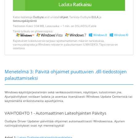
Ladata
Ratkaisu
Katso lisätietoja
Outbyte
and unistall
ohjeet
. Tarkista Outbyte
EULA
ja
tietosuojakäytäntö
Tiedoston Koko: 3.04 MB, Latausaika: < 1 min. on DSL/ADSL/Cable
Tämä työkalu on yhteensopiva:
Rajoitukset: kokeiluversio tarjoaa rajoittamattoman määrän tarkistuksia,
varmuuskopioita ja Windows-rekisterin palauttamisen ILMAISEKSI. Täysi versio on
ostettava.
Menetelmä 3: Päivitä ohjaimet puuttuvien .dll-tiedostojen
palauttamiseksi
Windows-käyttöjärjestelmän sekä verkkosovittimien, näyttöjen, tulostimien jne.
Ajuripäivitykset voidaan ladata ja asentaa itsenäisesti Windows Update Centeristä tai
käyttämällä erikoistuneita apuohjelmia.
VAIHTOEHTO 1 - Automaattinen Laiteohjainten Päivitys
Outbyte Driver Updater päivittää ohjaimet automaattisesti Windowsissa. Ajurien
rutiinipäivitykset ovat nyt menneisyyttä!
Askel 1:
Lataa Outbyte-ohjainpäivitysohjelma