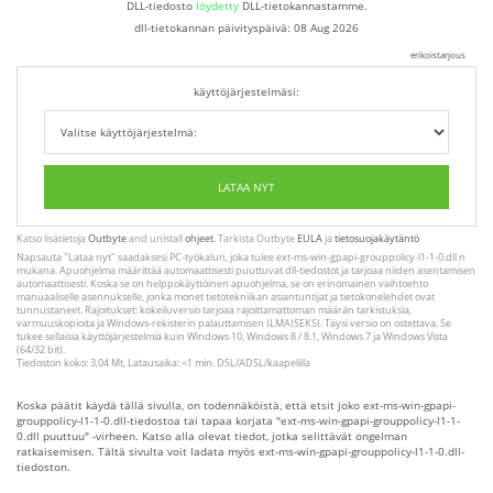
DLL-tiedosto
löydetty
DLL-tietokannastamme.
dll-tietokannan päivityspäivä:
08 Aug 2026
erikoistarjous
käyttöjärjestelmäsi:
LATAA NYT
Katso lisätietoja
Outbyte
and unistall
ohjeet
. Tarkista Outbyte
EULA
ja
tietosuojakäytäntö
Napsauta
"Lataa nyt"
saadaksesi PC-työkalun, joka tulee ext-ms-win-gpapi-grouppolicy-l1-1-0.dll n
mukana. Apuohjelma määrittää automaattisesti puuttuvat dll-tiedostot ja tarjoaa niiden asentamisen
automaattisesti. Koska se on helppokäyttöinen apuohjelma, se on erinomainen vaihtoehto
manuaaliselle asennukselle, jonka monet tietotekniikan asiantuntijat ja tietokonelehdet ovat
tunnustaneet. Rajoitukset: kokeiluversio tarjoaa rajoittamattoman määrän tarkistuksia,
varmuuskopioita ja Windows-rekisterin palauttamisen ILMAISEKSI. Täysi versio on ostettava. Se
tukee sellaisia ​​käyttöjärjestelmiä kuin Windows 10, Windows 8 / 8.1, Windows 7 ja Windows Vista
(64/32 bit).
Tiedoston koko: 3,04 Mt, Latausaika: <1 min. DSL/ADSL/kaapelilla
Koska päätit käydä tällä sivulla, on todennäköistä, että etsit joko ext-ms-win-gpapi-
grouppolicy-l1-1-0.dll-tiedostoa tai tapaa korjata "ext-ms-win-gpapi-grouppolicy-l1-1-
0.dll puuttuu" -virheen. Katso alla olevat tiedot, jotka selittävät ongelman
ratkaisemisen. Tältä sivulta voit ladata myös ext-ms-win-gpapi-grouppolicy-l1-1-0.dll-
tiedoston.