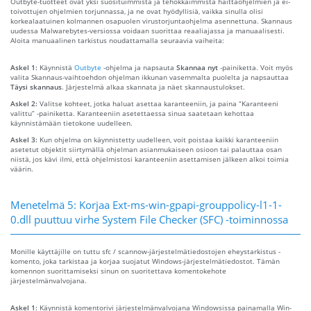
Outbyte-tuotteet ovat yksi suosituimmista ja tehokkaimmista haittaohjelmien ja ei-
toivottujen ohjelmien torjunnassa, ja ne ovat hyödyllisiä, vaikka sinulla olisi
korkealaatuinen kolmannen osapuolen virustorjuntaohjelma asennettuna. Skannaus
uudessa Malwarebytes-versiossa voidaan suorittaa reaaliajassa ja manuaalisesti.
Aloita manuaalinen tarkistus noudattamalla seuraavia vaiheita:
Askel 1:
Käynnistä
Outbyte
-ohjelma ja napsauta
Skannaa nyt
-painiketta. Voit myös
valita Skannaus-vaihtoehdon ohjelman ikkunan vasemmalta puolelta ja napsauttaa
Täysi skannaus
. Järjestelmä alkaa skannata ja näet skannaustulokset.
Askel 2:
Valitse kohteet, jotka haluat asettaa karanteeniin, ja paina “Karanteeni
valittu” -painiketta. Karanteeniin asetettaessa sinua saatetaan kehottaa
käynnistämään tietokone uudelleen.
Askel 3:
Kun ohjelma on käynnistetty uudelleen, voit poistaa kaikki karanteeniin
asetetut objektit siirtymällä ohjelman asianmukaiseen osioon tai palauttaa osan
niistä, jos kävi ilmi, että ohjelmistosi karanteeniin asettamisen jälkeen alkoi toimia
väärin.
Menetelmä 5: Korjaa Ext-ms-win-gpapi-grouppolicy-l1-1-
0.dll puuttuu virhe System File Checker (SFC) -toiminnossa
Monille käyttäjille on tuttu sfc / scannow-järjestelmätiedostojen eheystarkistus -
komento, joka tarkistaa ja korjaa suojatut Windows-järjestelmätiedostot. Tämän
komennon suorittamiseksi sinun on suoritettava komentokehote
järjestelmänvalvojana.
Askel 1:
Käynnistä komentorivi järjestelmänvalvojana Windowsissa painamalla Win-