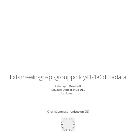
Ext-ms-win-gpapi-grouppolicy-l1-1-0.dll
ladata
Kehittäjä:
Microsoft
Kuvaus:
ApiSet Stub DLL
Luokitus:
Olet käynnissä:
unknown OS