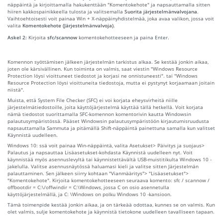
näppäintä ja kirjoittamalla hakukenttään "Komentokehote" ja napsauttamalla sitten
hiiren kakkospainikkeella tulosta ja valitsemalla
Suorita järjestelmänvalvojana
.
Vaihtoehtoisesti voit painaa Win + X-näppäinyhdistelmää, joka avaa valikon, jossa voit
valita
Komentokehote (Järjestelmänvalvoja)
.
Askel 2:
Kirjoita
sfc/scannow
komentokehotteeseen ja paina Enter.
Komennon syöttämisen jälkeen järjestelmän tarkistus alkaa. Se kestää jonkin aikaa,
joten ole kärsivällinen. Kun toiminta on valmis, saat viestin "Windows Resource
Protection löysi vioittuneet tiedostot ja korjasi ne onnistuneesti". tai "Windows
Resource Protection löysi vioittuneita tiedostoja, mutta ei pystynyt korjaamaan joitain
niistä".
Muista, että System File Checker (SFC) ei voi korjata eheysvirheitä niille
järjestelmätiedostoille, joita käyttöjärjestelmä käyttää tällä hetkellä. Voit korjata
nämä tiedostot suorittamalla SFC-komennon komentorivin kautta Windowsin
palautusympäristössä. Pääset Windowsin palautusympäristöön kirjautumisruudusta
napsauttamalla Sammuta ja pitämällä Shift-näppäintä painettuna samalla kun valitset
Käynnistä uudelleen.
Windows 10: ssä voit painaa Win-näppäintä, valita Asetukset> Päivitys ja suojaus>
Palautus ja napsauttaa Lisäasetukset-kohdasta Käynnistä uudelleen nyt. Voit
käynnistää myös asennuslevyltä tai käynnistettävältä USB-muistitikulta Windows 10 -
jakelulla. Valitse asennusnäytössä haluamasi kieli ja valitse sitten Järjestelmän
palauttaminen. Sen jälkeen siirry kohtaan "Vianmääritys"> "Lisäasetukset">
"Komentokehote". Kirjoita komentokehotteeseen seuraava komento: sfc / scannow /
offbootdir = C:\/offwindir = C:\Windows, jossa C on osio asennetulla
käyttöjärjestelmällä, ja C: \Windows on polku Windows 10 -kansioon.
Tämä toimenpide kestää jonkin aikaa, ja on tärkeää odottaa, kunnes se on valmis. Kun
olet valmis, sulje komentokehote ja käynnistä tietokone uudelleen tavalliseen tapaan.