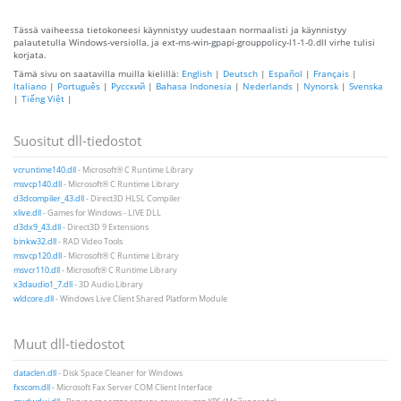
Tässä vaiheessa tietokoneesi käynnistyy uudestaan ​​normaalisti ja käynnistyy
palautetulla Windows-versiolla, ja ext-ms-win-gpapi-grouppolicy-l1-1-0.dll virhe tulisi
korjata.
Tämä sivu on saatavilla muilla kielillä:
English
|
Deutsch
|
Español
|
Français
|
Italiano
|
Português
|
Русский
|
Bahasa Indonesia
|
Nederlands
|
Nynorsk
|
Svenska
|
Tiếng Việt
|
Suositut dll-tiedostot
vcruntime140.dll
- Microsoft® C Runtime Library
msvcp140.dll
- Microsoft® C Runtime Library
d3dcompiler_43.dll
- Direct3D HLSL Compiler
xlive.dll
- Games for Windows - LIVE DLL
d3dx9_43.dll
- Direct3D 9 Extensions
binkw32.dll
- RAD Video Tools
msvcp120.dll
- Microsoft® C Runtime Library
msvcr110.dll
- Microsoft® C Runtime Library
x3daudio1_7.dll
- 3D Audio Library
wldcore.dll
- Windows Live Client Shared Platform Module
Muut dll-tiedostot
dataclen.dll
- Disk Space Cleaner for Windows
fxscom.dll
- Microsoft Fax Server COM Client Interface