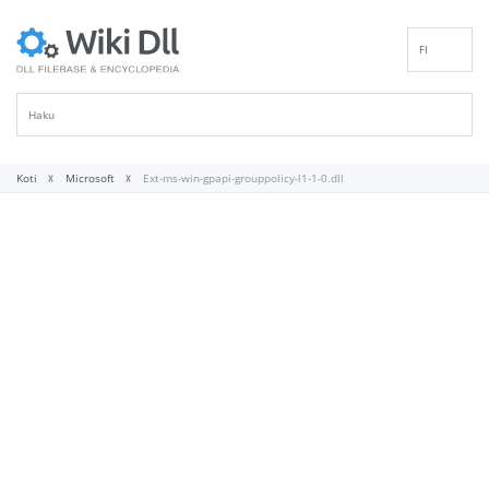
FI
EN
DE
ES
FR
Koti
Microsoft
Ext-ms-win-gpapi-grouppolicy-l1-1-0.dll
IT
PT
RU
ID
NL
NN
SV
VI