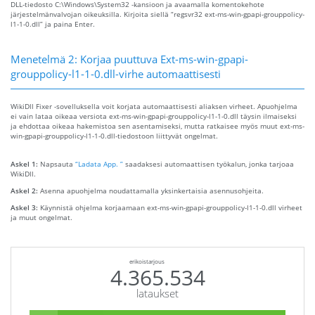
DLL-tiedosto C:\Windows\System32 -kansioon ja avaamalla komentokehote
järjestelmänvalvojan oikeuksilla. Kirjoita siellä “regsvr32 ext-ms-win-gpapi-grouppolicy-
l1-1-0.dll” ja paina Enter.
Menetelmä 2: Korjaa puuttuva Ext-ms-win-gpapi-
grouppolicy-l1-1-0.dll-virhe automaattisesti
WikiDll Fixer -sovelluksella voit korjata automaattisesti aliaksen virheet. Apuohjelma
ei vain lataa oikeaa versiota ext-ms-win-gpapi-grouppolicy-l1-1-0.dll täysin ilmaiseksi
ja ehdottaa oikeaa hakemistoa sen asentamiseksi, mutta ratkaisee myös muut ext-ms-
win-gpapi-grouppolicy-l1-1-0.dll-tiedostoon liittyvät ongelmat.
Askel 1:
Napsauta
“Ladata App. ”
saadaksesi automaattisen työkalun, jonka tarjoaa
WikiDll.
Askel 2:
Asenna apuohjelma noudattamalla yksinkertaisia ​​asennusohjeita.
Askel 3:
Käynnistä ohjelma korjaamaan ext-ms-win-gpapi-grouppolicy-l1-1-0.dll virheet
ja muut ongelmat.
erikoistarjous
4.365.534
lataukset