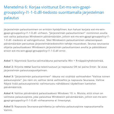
Menetelmä 6: Korjaa vioittunut Ext-ms-win-gpapi-
grouppolicy-l1-1-0.dll-tiedosto suorittamalla järjestelmän
palautus
Järjestelmän palauttaminen on erittäin hyödyllinen, kun haluat korjata ext-ms-win-
gpapi-grouppolicy-l1-1-0.dll -virheen. "Järjestelmän palauttaminen" -toiminnon avulla
voit valita palauttaa Windowsin päivämäärään, jolloin ext-ms-win-gpapi-grouppolicy-l1-
1-0.dll -tiedosto ei vahingoittunut. Siksi Windowsin palauttaminen aikaisempaan
päivämäärään peruuttaa järjestelmätiedostoihin tehdyt muutokset. Seuraa seuraavia
ohjeita palauttaaksesi Windowsin järjestelmän palauttamisen avulla ja päästäksesi
eroon ext-ms-win-gpapi-grouppolicy-l1-1-0.dll error.
Askel 1:
Käynnistä Suorita-valintaikkuna painamalla Win + R-näppäinyhdistelmää.
Askel 2:
Kirjoita
rstrui
Suorita-tekstiruutuun ja napsauta OK tai paina Enter. Se avaa
järjestelmän palautusapuohjelman.
Askel 3:
"Järjestelmän palauttaminen" -ikkuna voi sisältää vaihtoehdon "Valitse toinen
palautuspiste". Jos näin on, valitse tämä vaihtoehto ja napsauta Seuraava. Valitse
Näytä lisää palautuspisteitä -valintaruutu nähdäksesi täydellisen luettelon
päivämääristä.
Askel 4:
Valitse päivämäärä palauttaaksesi Windows 10: n. Muista, että sinun on
valittava palautuspiste, joka palauttaa Windowsin päivämäärään, jolloin ext-ms-win-
gpapi-grouppolicy-l1-1-0.dll -virhesanoma ei ilmestynyt.
Askel 5:
Napsauta Seuraava-painiketta ja vahvista palautuspiste napsauttamalla
Valmis.