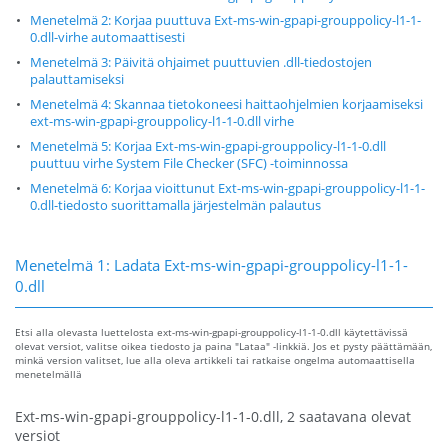
Menetelmä 2: Korjaa puuttuva Ext-ms-win-gpapi-grouppolicy-l1-1-
0.dll-virhe automaattisesti
Menetelmä 3: Päivitä ohjaimet puuttuvien .dll-tiedostojen
palauttamiseksi
Menetelmä 4: Skannaa tietokoneesi haittaohjelmien korjaamiseksi
ext-ms-win-gpapi-grouppolicy-l1-1-0.dll virhe
Menetelmä 5: Korjaa Ext-ms-win-gpapi-grouppolicy-l1-1-0.dll
puuttuu virhe System File Checker (SFC) -toiminnossa
Menetelmä 6: Korjaa vioittunut Ext-ms-win-gpapi-grouppolicy-l1-1-
0.dll-tiedosto suorittamalla järjestelmän palautus
Menetelmä 1: Ladata Ext-ms-win-gpapi-grouppolicy-l1-1-
0.dll
Etsi alla olevasta luettelosta ext-ms-win-gpapi-grouppolicy-l1-1-0.dll käytettävissä
olevat versiot, valitse oikea tiedosto ja paina "Lataa" -linkkiä. Jos et pysty päättämään,
minkä version valitset, lue alla oleva artikkeli tai ratkaise ongelma automaattisella
menetelmällä
Ext-ms-win-gpapi-grouppolicy-l1-1-0.dll, 2 saatavana olevat
versiot