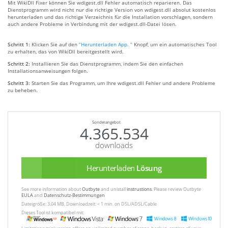
Mit WikiDll Fixer können Sie wdigest.dll Fehler automatisch reparieren. Das
Dienstprogramm wird nicht nur die richtige Version von wdigest.dll absolut kostenlos
herunterladen und das richtige Verzeichnis für die Installation vorschlagen, sondern
auch andere Probleme in Verbindung mit der wdigest.dll-Datei lösen.
Schritt 1:
Klicken Sie auf den
“Herunterladen App. ”
Knopf, um ein automatisches Tool
zu erhalten, das von WikiDll bereitgestellt wird.
Schritt 2:
Installieren Sie das Dienstprogramm, indem Sie den einfachen
Installationsanweisungen folgen.
Schritt 3:
Starten Sie das Programm, um Ihre wdigest.dll Fehler und andere Probleme
zu beheben.
Sonderangebot
4.365.534
downloads
Herunterladen
Lösung
See more information about
Outbyte
and unistall
instrustions
. Please review Outbyte
EULA
and
Datenschutz-Bestimmungen
Dateigröße: 3.04 MB, Downloadzeit: < 1 min. on DSL/ADSL/Cable
Dieses Tool ist kompatibel mit: