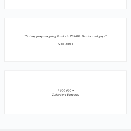
”Got my program going thanks to WikiDll. Thanks a lot guys!”
Alex James
1 000 000 +
Zufriedene Benutzer!