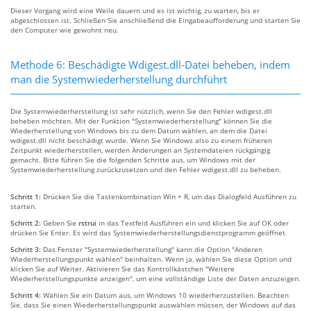
Dieser Vorgang wird eine Weile dauern und es ist wichtig, zu warten, bis er
abgeschlossen ist. Schließen Sie anschließend die Eingabeaufforderung und starten Sie
den Computer wie gewohnt neu.
Methode 6: Beschädigte Wdigest.dll-Datei beheben, indem
man die Systemwiederherstellung durchführt
Die Systemwiederherstellung ist sehr nützlich, wenn Sie den Fehler wdigest.dll
beheben möchten. Mit der Funktion "Systemwiederherstellung" können Sie die
Wiederherstellung von Windows bis zu dem Datum wählen, an dem die Datei
wdigest.dll nicht beschädigt wurde. Wenn Sie Windows also zu einem früheren
Zeitpunkt wiederherstellen, werden Änderungen an Systemdateien rückgängig
gemacht. Bitte führen Sie die folgenden Schritte aus, um Windows mit der
Systemwiederherstellung zurückzusetzen und den Fehler wdigest.dll zu beheben.
Schritt 1:
Drücken Sie die Tastenkombination Win + R, um das Dialogfeld Ausführen zu
starten.
Schritt 2:
Geben Sie
rstrui
in das Textfeld Ausführen ein und klicken Sie auf OK oder
drücken Sie Enter. Es wird das Systemwiederherstellungsdienstprogramm geöffnet.
Schritt 3:
Das Fenster "Systemwiederherstellung" kann die Option "Anderen
Wiederherstellungspunkt wählen" beinhalten. Wenn ja, wählen Sie diese Option und
klicken Sie auf Weiter. Aktivieren Sie das Kontrollkästchen "Weitere
Wiederherstellungspunkte anzeigen", um eine vollständige Liste der Daten anzuzeigen.
Schritt 4:
Wählen Sie ein Datum aus, um Windows 10 wiederherzustellen. Beachten
Sie, dass Sie einen Wiederherstellungspunkt auswählen müssen, der Windows auf das