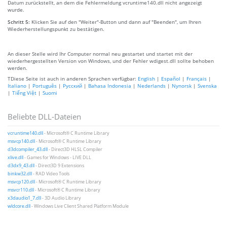
Datum zurückstellt, an dem die Fehlermeldung vcruntime140.dll nicht angezeigt
wurde.
Schritt 5:
Klicken Sie auf den "Weiter"-Button und dann auf "Beenden", um Ihren
Wiederherstellungspunkt zu bestätigen.
An dieser Stelle wird Ihr Computer normal neu gestartet und startet mit der
wiederhergestellten Version von Windows, und der Fehler wdigest.dll sollte behoben
werden.
TDiese Seite ist auch in anderen Sprachen verfügbar:
English
|
Español
|
Français
|
Italiano
|
Português
|
Русский
|
Bahasa Indonesia
|
Nederlands
|
Nynorsk
|
Svenska
|
Tiếng Việt
|
Suomi
Beliebte DLL-Dateien
vcruntime140.dll
- Microsoft® C Runtime Library
msvcp140.dll
- Microsoft® C Runtime Library
d3dcompiler_43.dll
- Direct3D HLSL Compiler
xlive.dll
- Games for Windows - LIVE DLL
d3dx9_43.dll
- Direct3D 9 Extensions
binkw32.dll
- RAD Video Tools
msvcp120.dll
- Microsoft® C Runtime Library
msvcr110.dll
- Microsoft® C Runtime Library
x3daudio1_7.dll
- 3D Audio Library
wldcore.dll
- Windows Live Client Shared Platform Module