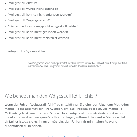
“wdigest.dll Absturz”
“wdigest.dll wurde nicht gefunden”
“wdigest.dll konnte nicht gefunden werden”
“wdigest.dll Zugangsverstoß”
“Der Prozedureinstiegspunkt wdigest.dll Fehler”
“wdigest.dll kann nicht gefunden werden”
“wdigest.dll kann nicht registriert werden”
wdigest.dll - Systemfehler
Das Programm kann nicht gestartet werden, da vcruntime140.dll auf dem Computer fehlt.
Installieren Sie das Programm emeut, um das Problem zu beheben.
Wie behebt man den Wdigest.dll fehlt Fehler?
Wenn der Fehler "wdigest.dll fehlt" auftritt, können Sie eine der folgenden Methoden -
manuell oder automatisch - verwenden, um das Problem zu lösen. Die manuelle
Methode geht davon aus, dass Sie die Datei wdigest.dll herunterladen und in den
Installationsordner von game/application legen, während die zweite Methode viel
einfacher ist, da sie es Ihnen ermöglicht, den Fehler mit minimalem Aufwand
automatisch zu beheben.