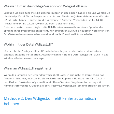
Wie wählt man die richtige Version von Wdigest.dll aus?
Schauen Sie sich zunächst die Beschreibungen in der obigen Tabelle an und wählen Sie
die richtige Datei für Ihr Programm aus. Achten Sie darauf, ob es sich um eine 64- oder
32-Bit-Datei handelt, sowie auf die verwendete Sprache. Verwenden Sie für 64-Bit-
Programme 64-Bit-Dateien, wenn sie oben aufgeführt sind.
Es ist am besten, wenn möglich, die DLL-Dateien auszuwählen, deren Sprache der
Sprache Ihres Programms entspricht. Wir empfehlen auch, die neuesten Versionen von
DLL-Dateien herunterzuladen, um eine aktuelle Funktionalität zu erhalten.
Wohin mit der Datei Wdigest.dll?
Um den Fehler “wdigest.dll fehlt” zu beheben, legen Sie die Datei in den Ordner
application/game installation. Alternativ können Sie die Datei wdigest.dll auch in das
Windows-Systemverzeichnis legen.
Wie man Wdigest.dll registriert?
Wenn das Einfügen der fehlenden wdigest.dll-Datei in das richtige Verzeichnis das
Problem nicht löst, müssen Sie sie registrieren. Kopieren Sie dazu Ihre DLL-Datei in
den Ordner C:\Windows\System32 und öffnen Sie eine Eingabeaufforderung mit
Administratorrechten. Geben Sie dort “regsvr32 wdigest.dll” ein und drücken Sie Enter.
Methode 2: Den Wdigest.dll fehlt Fehler automatisch
beheben