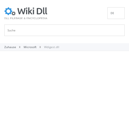
DE
EN
ES
FR
IT
Zuhause
Microsoft
Wdigest.dll
PT
RU
ID
NL
NN
SV
VI
FI