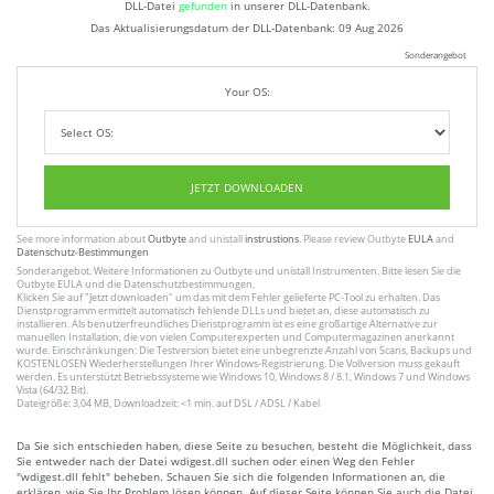
DLL-Datei
gefunden
in unserer DLL-Datenbank.
Das Aktualisierungsdatum der DLL-Datenbank:
09 Aug 2026
Sonderangebot
Your OS:
JETZT DOWNLOADEN
See more information about
Outbyte
and unistall
instrustions
. Please review Outbyte
EULA
and
Datenschutz-Bestimmungen
Sonderangebot. Weitere Informationen zu
Outbyte
und unistall
Instrumenten
. Bitte lesen Sie die
Outbyte
EULA
und
die Datenschutzbestimmungen
.
Klicken Sie auf
"Jetzt downloaden"
um das mit dem Fehler gelieferte PC-Tool zu erhalten. Das
Dienstprogramm ermittelt automatisch fehlende DLLs und bietet an, diese automatisch zu
installieren. Als benutzerfreundliches Dienstprogramm ist es eine großartige Alternative zur
manuellen Installation, die von vielen Computerexperten und Computermagazinen anerkannt
wurde. Einschränkungen: Die Testversion bietet eine unbegrenzte Anzahl von Scans, Backups und
KOSTENLOSEN Wiederherstellungen Ihrer Windows-Registrierung. Die Vollversion muss gekauft
werden. Es unterstützt Betriebssysteme wie Windows 10, Windows 8 / 8.1, Windows 7 und Windows
Vista (64/32 Bit).
Dateigröße: 3,04 MB, Downloadzeit: <1 min. auf DSL / ADSL / Kabel
Da Sie sich entschieden haben, diese Seite zu besuchen, besteht die Möglichkeit, dass
Sie entweder nach der Datei wdigest.dll suchen oder einen Weg den Fehler
"wdigest.dll fehlt" beheben. Schauen Sie sich die folgenden Informationen an, die
erklären, wie Sie Ihr Problem lösen können. Auf dieser Seite können Sie auch die Datei