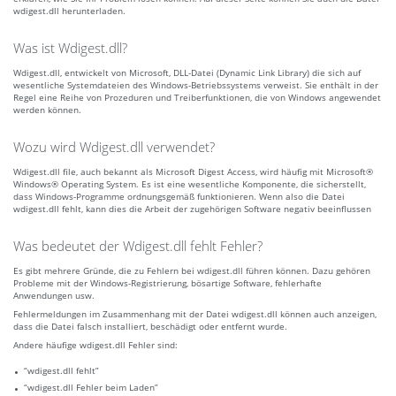
wdigest.dll herunterladen.
Was ist Wdigest.dll?
Wdigest.dll, entwickelt von Microsoft, DLL-Datei (Dynamic Link Library) die sich auf
wesentliche Systemdateien des Windows-Betriebssystems verweist. Sie enthält in der
Regel eine Reihe von Prozeduren und Treiberfunktionen, die von Windows angewendet
werden können.
Wozu wird Wdigest.dll verwendet?
Wdigest.dll file, auch bekannt als Microsoft Digest Access, wird häufig mit Microsoft®
Windows® Operating System. Es ist eine wesentliche Komponente, die sicherstellt,
dass Windows-Programme ordnungsgemäß funktionieren. Wenn also die Datei
wdigest.dll fehlt, kann dies die Arbeit der zugehörigen Software negativ beeinflussen
Was bedeutet der Wdigest.dll fehlt Fehler?
Es gibt mehrere Gründe, die zu Fehlern bei wdigest.dll führen können. Dazu gehören
Probleme mit der Windows-Registrierung, bösartige Software, fehlerhafte
Anwendungen usw.
Fehlermeldungen im Zusammenhang mit der Datei wdigest.dll können auch anzeigen,
dass die Datei falsch installiert, beschädigt oder entfernt wurde.
Andere häufige wdigest.dll Fehler sind:
“wdigest.dll fehlt”
“wdigest.dll Fehler beim Laden”