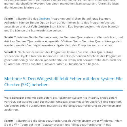
manuell durchgeführt werden. Um einen manuellen Scan zu starten, führen Sie bitte
die folgenden Schritte aus:
Schritt 1:
Starten Sie das
Outbyte
-Programm und klicken Sie auf
Jetzt Scannen
.
Außerdem können Sie die Option Scan auf der linken Seite des Programmfensters
auswählen und auf
Vollständiger
Scan klicken. Das System beginnt mit dem Scannen
und Sie können die Scanergebnisse sehen.
Schritt 2:
Wählen Sie die Elemente aus, die Sie unter Quarantäne stellen möchten, und
drücken Sie den "Quarantäne Ausgewählt"-Button. Wenn Sie unter Quarantäne gestellt
werden, werden Sie möglicherweise aufgefordert, den Computer neu zu starten.
Schritt 3:
Nach dem Neustart des Programms können Sie alle unter Quarantäne
stehenden Objekte löschen, indem Sie zum entsprechenden Abschnitt des Programms
gehen oder einige von ihnen wiederherstellen, wenn sich herausstellte, dass nach der
Quarantäne etwas aus Ihrer Software falsch zu funktionieren begann.
Methode 5: Den Wdigest.dll fehlt Fehler mit dem System File
Checker (SFC) beheben
Viele Benutzer sind mit dem Befehl sfc / scannow system file integrity check Befehl
vertraut, der automatisch geschützte Windows-Systemdateien überprüft und repariert.
Um diesen Befehl auszuführen, müssen Sie die Eingabeaufforderung als Administrator
ausführen.
Schritt 1:
Starten Sie die Eingabeaufforderung als Administrator unter Windows, indem
Sie die Win-Taste auf Ihrer Tastatur drücken und "Eingabeaufforderung" in das