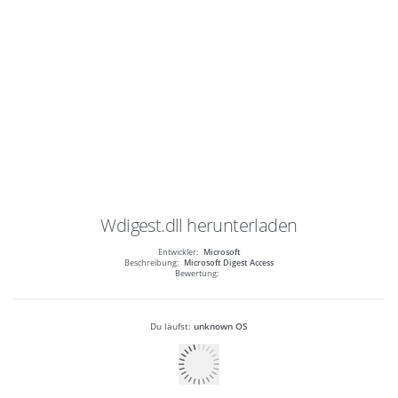
Wdigest.dll
herunterladen
Entwickler:
Microsoft
Beschreibung:
Microsoft Digest Access
Bewertung:
Du läufst:
unknown OS