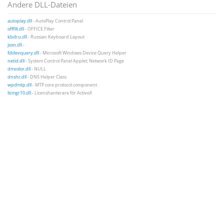
Andere DLL-Dateien
autoplay.dll
- AutoPlay Control Panel
offfilt.dll
- OFFICE Filter
kbdru.dll
- Russian Keyboard Layout
json.dll
-
fddevquery.dll
- Microsoft Windows Device Query Helper
netid.dll
- System Control Panel Applet; Network ID Page
dmcolor.dll
- NULL
dnshc.dll
- DNS Helper Class
wpdmtp.dll
- MTP core protocol component
licmgr10.dll
- Licenshanterare för ActiveX