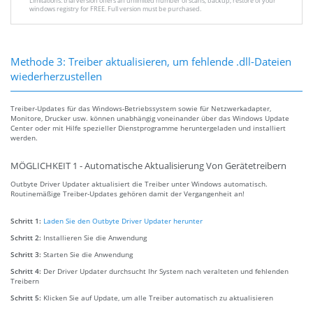
Limitations: trial version offers an unlimited number of scans, backup, restore of your
windows registry for FREE. Full version must be purchased.
Methode 3: Treiber aktualisieren, um fehlende .dll-Dateien
wiederherzustellen
Treiber-Updates für das Windows-Betriebssystem sowie für Netzwerkadapter,
Monitore, Drucker usw. können unabhängig voneinander über das Windows Update
Center oder mit Hilfe spezieller Dienstprogramme heruntergeladen und installiert
werden.
MÖGLICHKEIT 1 - Automatische Aktualisierung Von Gerätetreibern
Outbyte Driver Updater aktualisiert die Treiber unter Windows automatisch.
Routinemäßige Treiber-Updates gehören damit der Vergangenheit an!
Schritt 1:
Laden Sie den Outbyte Driver Updater herunter
Schritt 2:
Installieren Sie die Anwendung
Schritt 3:
Starten Sie die Anwendung
Schritt 4:
Der Driver Updater durchsucht Ihr System nach veralteten und fehlenden
Treibern
Schritt 5:
Klicken Sie auf Update, um alle Treiber automatisch zu aktualisieren