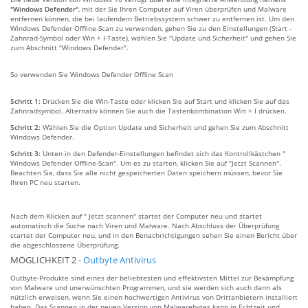
"Windows Defender"
, mit der Sie Ihren Computer auf Viren überprüfen und Malware
entfernen können, die bei laufendem Betriebssystem schwer zu entfernen ist. Um den
Windows Defender Offline-Scan zu verwenden, gehen Sie zu den Einstellungen (Start -
Zahnrad-Symbol oder Win + I-Taste), wählen Sie "Update und Sicherheit" und gehen Sie
zum Abschnitt "Windows Defender".
So verwenden Sie Windows Defender Offline Scan
Schritt 1:
Drücken Sie die Win-Taste oder klicken Sie auf Start und klicken Sie auf das
Zahnradsymbol. Alternativ können Sie auch die Tastenkombination Win + I drücken.
Schritt 2:
Wählen Sie die Option Update und Sicherheit und gehen Sie zum Abschnitt
Windows Defender.
Schritt 3:
Unten in den Defender-Einstellungen befindet sich das Kontrollkästchen "
Windows Defender Offline-Scan". Um es zu starten, klicken Sie auf "Jetzt Scannen".
Beachten Sie, dass Sie alle nicht gespeicherten Daten speichern müssen, bevor Sie
Ihren PC neu starten.
Nach dem Klicken auf " Jetzt scannen" startet der Computer neu und startet
automatisch die Suche nach Viren und Malware. Nach Abschluss der Überprüfung
startet der Computer neu, und in den Benachrichtigungen sehen Sie einen Bericht über
die abgeschlossene Überprüfung.
MÖGLICHKEIT 2 -
Outbyte Antivirus
Outbyte-Produkte sind eines der beliebtesten und effektivsten Mittel zur Bekämpfung
von Malware und unerwünschten Programmen, und sie werden sich auch dann als
nützlich erweisen, wenn Sie einen hochwertigen Antivirus von Drittanbietern installiert
haben. Das Scannen in der neuen Version von Malwarebytes kann in Echtzeit und