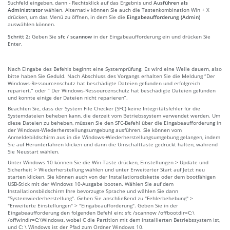
Suchfeld eingeben, dann - Rechtsklick auf das Ergebnis und
Ausführen als
Administrator
wählen. Alternativ können Sie auch die Tastenkombination Win + X
drücken, um das Menü zu öffnen, in dem Sie die
Eingabeaufforderung (Admin)
auswählen können.
Schritt 2:
Geben Sie
sfc / scannow
in der Eingabeaufforderung ein und drücken Sie
Enter.
Nach Eingabe des Befehls beginnt eine Systemprüfung. Es wird eine Weile dauern, also
bitte haben Sie Geduld. Nach Abschluss des Vorgangs erhalten Sie die Meldung “Der
Windows-Ressourcenschutz hat beschädigte Dateien gefunden und erfolgreich
repariert.” oder “ Der Windows-Ressourcenschutz hat beschädigte Dateien gefunden
und konnte einige der Dateien nicht reparieren”.
Beachten Sie, dass der System File Checker (SFC) keine Integritätsfehler für die
Systemdateien beheben kann, die derzeit vom Betriebssystem verwendet werden. Um
diese Dateien zu beheben, müssen Sie den SFC-Befehl über die Eingabeaufforderung in
der Windows-Wiederherstellungsumgebung ausführen. Sie können vom
Anmeldebildschirm aus in die Windows-Wiederherstellungsumgebung gelangen, indem
Sie auf Herunterfahren klicken und dann die Umschalttaste gedrückt halten, während
Sie Neustart wählen.
Unter Windows 10 können Sie die Win-Taste drücken, Einstellungen > Update und
Sicherheit > Wiederherstellung wählen und unter Erweiterter Start auf Jetzt neu
starten klicken. Sie können auch von der Installationsdiskette oder dem bootfähigen
USB-Stick mit der Windows 10-Ausgabe booten. Wählen Sie auf dem
Installationsbildschirm Ihre bevorzugte Sprache und wählen Sie dann
"Systemwiederherstellung". Gehen Sie anschließend zu "Fehlerbehebung" >
"Erweiterte Einstellungen" > "Eingabeaufforderung". Geben Sie in der
Eingabeaufforderung den folgenden Befehl ein: sfc /scannow /offbootdir=C:\
/offwindir=C:\Windows, wobei C die Partition mit dem installierten Betriebssystem ist,
und C: \ Windows ist der Pfad zum Ordner Windows 10.