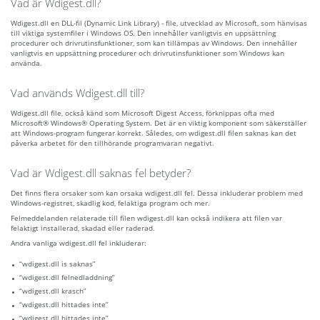
Vad är Wdigest.dll?
Wdigest.dll en DLL-fil (Dynamic Link Library) - file, utvecklad av Microsoft, som hänvisas
till viktiga systemfiler i Windows OS. Den innehåller vanligtvis en uppsättning
procedurer och drivrutinsfunktioner, som kan tillämpas av Windows. Den innehåller
vanligtvis en uppsättning procedurer och drivrutinsfunktioner som Windows kan
använda.
Vad används Wdigest.dll till?
Wdigest.dll file, också känd som Microsoft Digest Access, förknippas ofta med
Microsoft® Windows® Operating System. Det är en viktig komponent som säkerställer
att Windows-program fungerar korrekt. Således, om wdigest.dll filen saknas kan det
påverka arbetet för den tillhörande programvaran negativt.
Vad är Wdigest.dll saknas fel betyder?
Det finns flera orsaker som kan orsaka wdigest.dll fel. Dessa inkluderar problem med
Windows-registret, skadlig kod, felaktiga program och mer.
Felmeddelanden relaterade till filen wdigest.dll kan också indikera att filen var
felaktigt installerad, skadad eller raderad.
Andra vanliga wdigest.dll fel inkluderar:
“wdigest.dll is saknas”
“wdigest.dll felnedladdning”
“wdigest.dll krasch”
“wdigest.dll hittades inte”
“wdigest.dll hittades inte”