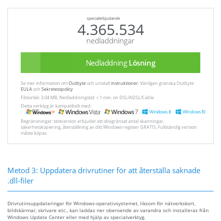
specialerbjudande
4.365.534
nedladdningar
Nedladdning
Lösning
Se mer information om
Outbyte
och unistall
instruktioner
. Vänligen granska Outbyte
EULA
och
Sekretesspolicy
Filstorlek: 3.04 MB, Nedladdningstid: < 1 min. on DSL/ADSL/Cable
Detta verktyg är kompatibelt med:
Begränsningar: testversion erbjuder ett obegränsat antal skanningar,
säkerhetskopiering, återställning av ditt Windows-register GRATIS. Fullständig version
måste köpas.
Metod 3: Uppdatera drivrutiner för att återställa saknade
.dll-filer
Drivrutinsuppdateringar för Windows-operativsystemet, liksom för nätverkskort,
bildskärmar, skrivare etc., kan laddas ner oberoende av varandra och installeras från
Windows Update Center eller med hjälp av specialverktyg.