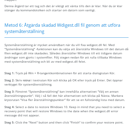
Denna åtgärd tar ett tag och det är viktigt att vänta tills den är klar. När du är klar
stänger du kommandotolken och startar om datorn som vanligt.
Metod 6: Åtgärda skadad Wdigest.dll fil genom att utföra
systemåterställning
Systemåterställning är mycket användbart när du vill fixa wdigest.dll fel. Med
"Systemåterställning" -funktionen kan du välja att återställa Windows till det datum då
filen wdigest.dll inte skadades. Således återställer Windows till ett tidigare datum
ändringar som gjorts i systemfiler. Följ stegen nedan för att rulla tillbaka Windows
med systemåterställning och bli av med wdigest.dll felet.
Steg 1:
Tryck på Win + R-tangentkombinationen för att starta dialogrutan Kör.
Steg 2:
Skriv
rstrui
i textrutan Kör och klicka på OK eller tryck på Enter. Det öppnar
verktyget för systemåterställning.
Steg 3:
Fönstret "Systemåterställning" kan innehålla alternativet "Välj en annan
återställningspunkt". Välj i så fall det här alternativet och klicka på Nästa. Markera
kryssrutan "Visa fler återställningspunkter" för att se en fullständig lista med datum.
Steg 4:
Select a date to restore Windows 10. Keep in mind that you need to select a
recovery point that will restore Windows to the date when the wdigest.dll error
message did not appear.
Steg 5:
Click the "Next" button and then click "Finish" to confirm your restore point.