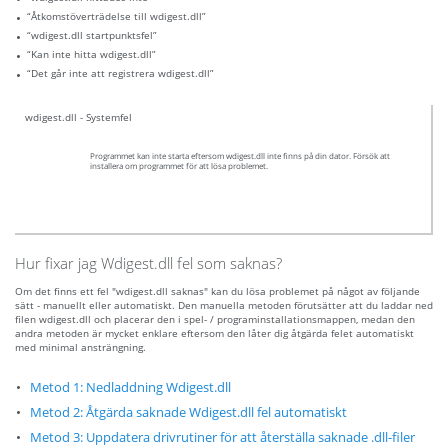
“Åtkomstöverträdelse till wdigest.dll”
“wdigest.dll startpunktsfel”
“Kan inte hitta wdigest.dll”
“Det går inte att registrera wdigest.dll”
wdigest.dll - Systemfel
Programmet kan inte starta eftersom wdigest.dll inte finns på din dator. Försök att
installera om programmet för att lösa problemet.
Hur fixar jag Wdigest.dll fel som saknas?
Om det finns ett fel "wdigest.dll saknas" kan du lösa problemet på något av följande
sätt - manuellt eller automatiskt. Den manuella metoden förutsätter att du laddar ned
filen wdigest.dll och placerar den i spel- / programinstallationsmappen, medan den
andra metoden är mycket enklare eftersom den låter dig åtgärda felet automatiskt
med minimal ansträngning.
Metod 1: Nedladdning Wdigest.dll
Metod 2: Åtgärda saknade Wdigest.dll fel automatiskt
Metod 3: Uppdatera drivrutiner för att återställa saknade .dll-filer