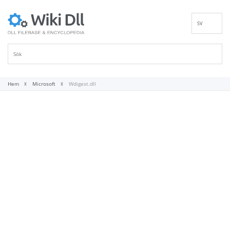
SV
EN
DE
ES
FR
Hem
Microsoft
Wdigest.dll
IT
PT
RU
ID
NL
NN
VI
FI