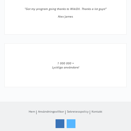
”Got my program going thanks to WikiDll. Thanks a lot guys!”
Alex James
1 000 000 +
Lyckliga användare!
Hem
Användningsvillkor
Sekretesspolicy
Kontakt