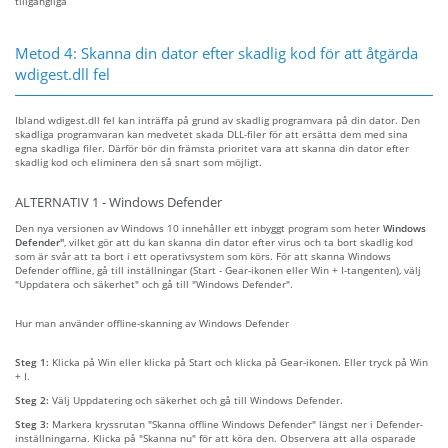
tillgängliga
Metod 4: Skanna din dator efter skadlig kod för att åtgärda
wdigest.dll fel
Ibland wdigest.dll fel kan inträffa på grund av skadlig programvara på din dator. Den
skadliga programvaran kan medvetet skada DLL-filer för att ersätta dem med sina
egna skadliga filer. Därför bör din främsta prioritet vara att skanna din dator efter
skadlig kod och eliminera den så snart som möjligt.
ALTERNATIV 1 - Windows Defender
Den nya versionen av Windows 10 innehåller ett inbyggt program som heter
Windows
Defender"
, vilket gör att du kan skanna din dator efter virus och ta bort skadlig kod
som är svår att ta bort i ett operativsystem som körs. För att skanna Windows
Defender offline, gå till inställningar (Start - Gear-ikonen eller Win + I-tangenten), välj
"Uppdatera och säkerhet" och gå till "Windows Defender".
Hur man använder offline-skanning av Windows Defender
Steg 1:
Klicka på Win eller klicka på Start och klicka på Gear-ikonen. Eller tryck på Win
+ I.
Steg 2:
Välj Uppdatering och säkerhet och gå till Windows Defender.
Steg 3:
Markera kryssrutan "Skanna offline Windows Defender" längst ner i Defender-
inställningarna. Klicka på "Skanna nu" för att köra den. Observera att alla osparade