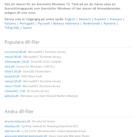
Välj ett datum för att återställa Windows 10. Tänk på att du måste välja en
återställningspunkt som återställer Windows till det datum då felmeddelandet
wdigest.dll inte visas.
Denna sida är tillgänglig på andra språk:
English
|
Deutsch
|
Español
|
Français
|
Italiano
|
Português
|
Русский
|
Bahasa Indonesia
|
Nederlands
|
Nynorsk
|
Tiếng Việt
|
Suomi
Populära dll-filer
vcruntime140.dll
- Microsoft® C Runtime Library
msvcp140.dll
- Microsoft® C Runtime Library
d3dcompiler_43.dll
- Direct3D HLSL Compiler
xlive.dll
- Games for Windows - LIVE DLL
d3dx9_43.dll
- Direct3D 9 Extensions
binkw32.dll
- RAD Video Tools
msvcp120.dll
- Microsoft® C Runtime Library
msvcr110.dll
- Microsoft® C Runtime Library
x3daudio1_7.dll
- 3D Audio Library
wldcore.dll
- Windows Live Client Shared Platform Module
Andra dll-filer
structuredquery.dll
- Structured Query
ddaclsys.dll
- SysPrep module for Reseting Data Drive ACL
edb1drv.dll
- e_Db 5.0 for Windows edb1 native database driver
appxupgrademigrationplugin.dll
- Appx Upgrade Migration Plugin