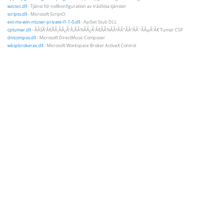
wzcsvc.dll
- Tjänst för nollkonfiguration av trådlösa tjänster
scripto.dll
- Microsoft ScriptO
ext-ms-win-ntuser-private-l1-1-0.dll
- ApiSet Stub DLL
cptumar.dll
- ÃÂšÃ‘Â€ÃÂ¸ÃÂ¿Ã‘Â‚ÃÂ¾ÃÂ¿Ã‘Â€ÃÂ¾ÃÂ²ÃÂ°ÃÂ¹ÃÂ´ÃÂµÃ‘Â€ Tumar CSP
dmcompos.dll
- Microsoft DirectMusic Composer
wkspbrokerax.dll
- Microsoft Workspace Broker ActiveX Control