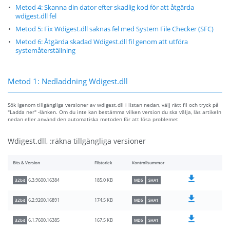
Metod 4: Skanna din dator efter skadlig kod för att åtgärda
wdigest.dll fel
Metod 5: Fix Wdigest.dll saknas fel med System File Checker (SFC)
Metod 6: Åtgärda skadad Wdigest.dll fil genom att utföra
systemåterställning
Metod 1: Nedladdning Wdigest.dll
Sök igenom tillgängliga versioner av wdigest.dll i listan nedan, välj rätt fil och tryck på
"Ladda ner" -länken. Om du inte kan bestämma vilken version du ska välja, läs artikeln
nedan eller använd den automatiska metoden för att lösa problemet
Wdigest.dll, :räkna tillgängliga versioner
Bits & Version
Filstorlek
Kontrollsummor
185.0 KB
6.3.9600.16384
32bit
MD5
SHA1
174.5 KB
6.2.9200.16891
32bit
MD5
SHA1
167.5 KB
6.1.7600.16385
32bit
MD5
SHA1