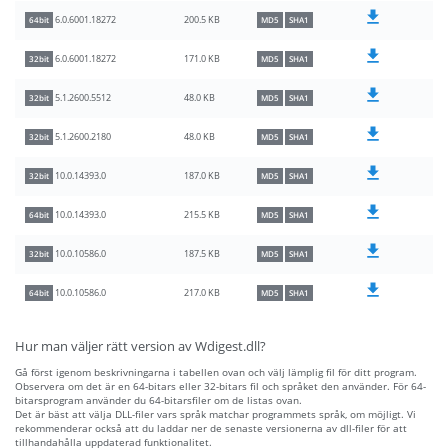
200.5 KB
6.0.6001.18272
64bit
MD5
SHA1
171.0 KB
6.0.6001.18272
32bit
MD5
SHA1
48.0 KB
5.1.2600.5512
32bit
MD5
SHA1
48.0 KB
5.1.2600.2180
32bit
MD5
SHA1
187.0 KB
10.0.14393.0
32bit
MD5
SHA1
215.5 KB
10.0.14393.0
64bit
MD5
SHA1
187.5 KB
10.0.10586.0
32bit
MD5
SHA1
217.0 KB
10.0.10586.0
64bit
MD5
SHA1
Hur man väljer rätt version av Wdigest.dll?
Gå först igenom beskrivningarna i tabellen ovan och välj lämplig fil för ditt program.
Observera om det är en 64-bitars eller 32-bitars fil och språket den använder. För 64-
bitarsprogram använder du 64-bitarsfiler om de listas ovan.
Det är bäst att välja DLL-filer vars språk matchar programmets språk, om möjligt. Vi
rekommenderar också att du laddar ner de senaste versionerna av dll-filer för att
tillhandahålla uppdaterad funktionalitet.