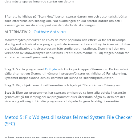
data måste sparas innan du startar om datorn.
Efter att ha klickat på “Scan Now” burton startar datorn om och automatiskt börjar
söka efter virus och skadlig kod. När skanningen är klar startar datorn om och i
aviseringarna ser du en rapport om den slutförda skanningen.
ALTERNATIV 2 -
Outbyte Antivirus
Malwarebytes-produkter är en av de mest populära och effektiva för att bekämpa
skadlig kod och oönskade program, och de kommer att vara till nytta även när du har
ett högkvalitativt antivirusprogram från tredje part installerat. Skanning i den nya
versionen av Malwarebytes kan utföras i realtid och manuellt. Följ stegen nedan för
att starta manuell genomsökning:
Steg 1:
Starta programmet
Outbyte
och klicka på knappen
Skanna nu
. Du kan också
välja alternativet Skanna till vänster i programfönstret och klicka på
Full skanning
.
Systemet börjar skanna och du kommer att kunna se skanningsresultaten.
Steg 2:
Välj objekt som du vill karantän och tryck på "Karantän vald" -knappen.
Steg 3:
Efter att programmet har startats om kan du ta bort alla objekt i karantän
genom att gå till lämplig del av programmet eller återställa några av dem om det
visade sig att något från din programvara började fungera felaktigt i karantän.
Metod 5: Fix Wdigest.dll saknas fel med System File Checker
(SFC)
Många användare är bekanta med kommandot sfg / scannow