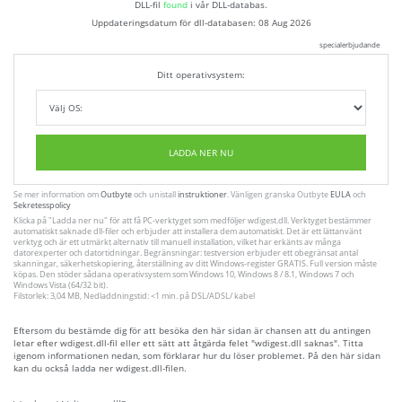
DLL-fil
found
i vår DLL-databas.
Uppdateringsdatum för dll-databasen:
08 Aug 2026
specialerbjudande
Ditt operativsystem:
LADDA NER NU
Se mer information om
Outbyte
och unistall
instruktioner
. Vänligen granska Outbyte
EULA
och
Sekretesspolicy
Klicka på
"Ladda ner nu"
för att få PC-verktyget som medföljer wdigest.dll. Verktyget bestämmer
automatiskt saknade dll-filer och erbjuder att installera dem automatiskt. Det är ett lättanvänt
verktyg och är ett utmärkt alternativ till manuell installation, vilket har erkänts av många
datorexperter och datortidningar. Begränsningar: testversion erbjuder ett obegränsat antal
skanningar, säkerhetskopiering, återställning av ditt Windows-register GRATIS. Full version måste
köpas. Den stöder sådana operativsystem som Windows 10, Windows 8 / 8.1, Windows 7 och
Windows Vista (64/32 bit).
Filstorlek: 3,04 MB, Nedladdningstid: <1 min. på DSL/ADSL/ kabel
Eftersom du bestämde dig för att besöka den här sidan är chansen att du antingen
letar efter wdigest.dll-fil eller ett sätt att åtgärda felet "wdigest.dll saknas". Titta
igenom informationen nedan, som förklarar hur du löser problemet. På den här sidan
kan du också ladda ner wdigest.dll-filen.