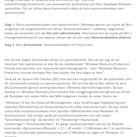
systemfilintegritetskontroll, som automatiskt kontrollerar och fixar skyddade Windows-
systemfiler. För att utföra detta kommando måste du köra kommandotolken som
administratör.
Steg 1:
Starta kommandoraden som administratör i Windows genom att trycka på Win-
tangenten på tangentbordet och skriva "Kommandotolken" i sökfältet, högerklicka
sedan på resultatet och välj
Kör som administratör
. Alternativt kan du trycka på Win +
X-tangentkombination som öppnar menyn där du kan välja
Kommandotolken (Admin)
.
Steg 2:
Skriv
sfc/scannow
i kommandotolken och tryck Enter.
När du har angett kommandot börjar en systemkontroll. Det tar ett tag, så var
tålamod. När operationen är klar får du meddelandet “Windows Resource Protection
hittade korrupta filer och reparerade dem framgångsrikt.” eller “Windows Resource
Protection hittade korrupta filer men kunde inte fixa några av dem”.
Tänk på att System File Checker (SFC) inte kan fixa integritetsfel för de systemfiler som
för närvarande används av operativsystemet. För att fixa dessa filer måste du köra
SFC-kommandot genom kommandotolken i Windows-återställningsmiljön. Du kan
komma in i Windows Recovery Environment från inloggningsskärmen genom att klicka
på Shutdown och sedan hålla ned Skift-tangenten medan du väljer Starta om.
I Windows 10 kan du trycka på Win-tangenten, välja Inställningar>Uppdatering och
säkerhet>Återställning och klicka på Starta om under Avancerad start. Du kan också
starta från installationsskivan eller startbar USB-flashenhet med Windows 10-
distributionen. Välj önskat språk på installationsskärmen och välj sedan
"Systemåterställning". Gå därefter till "Felsökning">"Avancerade
inställningar">"Kommandotolken". En gång i kommandotolken skriver du följande
kommando: sfg/scannow/offbootdir = C:\ / off windir = C:\Windows där C är partitionen
med det installerade operativsystemet och C:\Windows är vägen till Windows 10-
mappen.