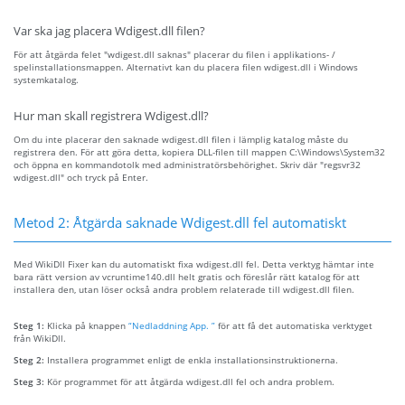
Var ska jag placera Wdigest.dll filen?
För att åtgärda felet "wdigest.dll saknas" placerar du filen i applikations- /
spelinstallationsmappen. Alternativt kan du placera filen wdigest.dll i Windows
systemkatalog.
Hur man skall registrera Wdigest.dll?
Om du inte placerar den saknade wdigest.dll filen i lämplig katalog måste du
registrera den. För att göra detta, kopiera DLL-filen till mappen C:\Windows\System32
och öppna en kommandotolk med administratörsbehörighet. Skriv där "regsvr32
wdigest.dll" och tryck på Enter.
Metod 2: Åtgärda saknade Wdigest.dll fel automatiskt
Med WikiDll Fixer kan du automatiskt fixa wdigest.dll fel. Detta verktyg hämtar inte
bara rätt version av vcruntime140.dll helt gratis och föreslår rätt katalog för att
installera den, utan löser också andra problem relaterade till wdigest.dll filen.
Steg 1:
Klicka på knappen
“Nedladdning App. ”
för att få det automatiska verktyget
från WikiDll.
Steg 2:
Installera programmet enligt de enkla installationsinstruktionerna.
Steg 3:
Kör programmet för att åtgärda wdigest.dll fel och andra problem.