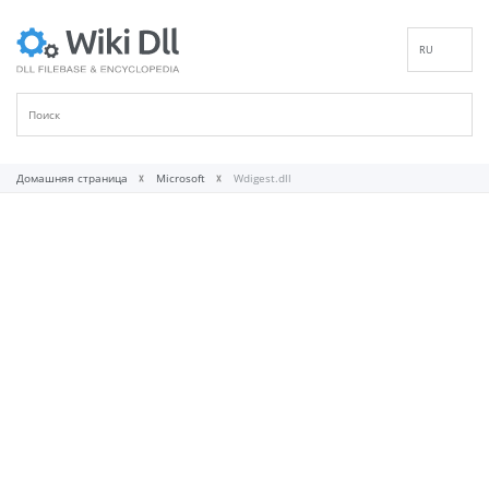
RU
EN
DE
ES
FR
Домашняя страница
Microsoft
Wdigest.dll
IT
PT
ID
NL
NN
SV
VI
FI