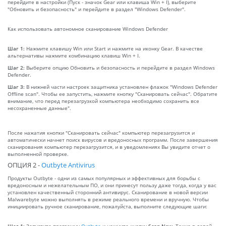
перейдите в настройки (Пуск - значок Gear или клавиша Win + I), выберите
"Обновить и безопасность" и перейдите в раздел "Windows Defender".
Как использовать автономное сканирование Windows Defender
Шаг 1:
Нажмите клавишу Win или Start и нажмите на иконку Gear. В качестве
альтернативы нажмите комбинацию клавиш Win + I.
Шаг 2:
Выберите опцию Обновить и безопасность и перейдите в раздел Windows
Defender.
Шаг 3:
В нижней части настроек защитника установлен флажок "Windows Defender
Offline scan". Чтобы ее запустить, нажмите кнопку "Сканировать сейчас". Обратите
внимание, что перед перезагрузкой компьютера необходимо сохранить все
несохраненные данные".
После нажатия кнопки "Сканировать сейчас" компьютер перезагрузится и
автоматически начнет поиск вирусов и вредоносных программ. После завершения
сканирования компьютер перезагрузится, и в уведомлениях Вы увидите отчет о
выполненной проверке.
ОПЦИЯ 2 -
Outbyte Antivirus
Продукты Outbyte - одни из самых популярных и эффективных для борьбы с
вредоносным и нежелательным ПО, и они принесут пользу даже тогда, когда у вас
установлен качественный сторонний антивирус. Сканирование в новой версии
Malwarebyte можно выполнять в режиме реального времени и вручную. Чтобы
инициировать ручное сканирование, пожалуйста, выполните следующие шаги:
Шаг 1:
Запустите программу
Outbyte
и нажмите кнопку
Scan Now
. Также в левой