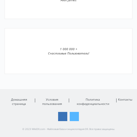
Alex James
1 000 000 +
Счастливые Пользователи!
Домашняя
Условия
Политика
Контакты
страница
пользования
конфиденциальности
© 2023 WikiDll.com - Файловая база и энциклопедия Dll. Все права защищены.