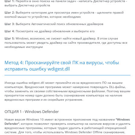
Шаг 1:
Перейти в окно поиска на панели задач - написать Диспетчер устройств -
выбрать Диспетчер устройств
Шаг 2:
Выберите категорию для просмотра имен устройств - щелкните правой
кнопкой мыши то устройство, которое необходимо
Шаг 3:
Выберите Автоматический поиск обновленных драйверов
Шаг 4:
Посмотрите на драйвер обновления и выберите его
Шаг 5:
Windows, возможно, не сможет найти новый драйвер. В этом случае
пользователь может увидеть драйвер на сайте производителя, где доступны все
необходимые инструкции
Метод 4: Просканируйте свой ПК на вирусы, чтобы
исправить ошибку wdigest.dll
Иногда ошибка wdigest.dll может произойти из-за вредоносного ПО на вашем
компьютере. Вредоносная программа может намеренно повреждать DLL-файлы,
чтобы заменить их своими собственными вредоносными файлами. Поэтому вашим
приоритетом номер один должно быть сканирование компьютера на наличие
вредоносных программ и их скорейшее устранение.
ОПЦИЯ 1 - Windows Defender
Новая версия Windows 10 имеет встроенное приложение под названием
"Windows
Defender"
, которое позволяет проверять компьютер на наличие вирусов и удалять
вредоносные программы, которые трудно удалить в работающей операционной
системе. Для того, чтобы использовать Windows Defender Offline сканирование,