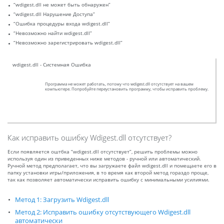
“wdigest.dll не может быть обнаружен”
“wdigest.dll Нарушение Доступа”
“Ошибка процедуры входа wdigest.dll”
“Невозможно найти wdigest.dll”
“Невозможно зарегистрировать wdigest.dll”
wdigest.dll - Системная Ошибка
Программа не может работать, потому что wdigest.dll отсутствует на вашем
компьютере. Попробуйте переустановить программу, чтобы исправить проблему.
Как исправить ошибку Wdigest.dll отсутствует?
Если появляется оштбка “wdigest.dll отсутствует”, решить проблемы можно
используя один из приведенных ниже методов - ручной или автоматический.
Ручной метод предполагает, что вы загружаете файл wdigest.dll и помещаете его в
папку установки игры/приложения, в то время как второй метод гораздо проще,
так как позволяет автоматически исправить ошибку с минимальными усилиями.
Метод 1: Загрузить Wdigest.dll
Метод 2: Исправить ошибку отсутствующего Wdigest.dll
автоматически