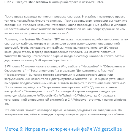
Шаг 2:
Введите
sfc / scannow
в командной строке и нажмите Enter.
После ввода команды начнется проверка системы. Это займет некоторое время,
так что, пожалуйста, будьте терпеливы. После завершения операции вы получите
сообщение “Windows Resource Protection нашла поврежденные файлы и успешно
их восстановила” или “Windows Resource Protection нашла поврежденные файлы,
но не смогла исправить некоторые из них”.
Помните, что System File Checker (SFC) не может исправить ошибки целостности тех
системных файлов, которые в настоящее время используются операционной
системой. Чтобы исправить эти файлы, нужно выполнить команду SFC через
командную строку в среде восстановления Windows. Вы можете попасть в
Windows Recovery Environment с экрана входа в систему, нажав Shutdown, затем
удерживая клавишу Shift при выборе Restart.
В Windows 10 можно нажать клавишу Win, выбрать "Настройки" > "Обновление и
безопасность" > "Восстановление", а в разделе "Дополнительный запуск" -
"Перезагрузка". Вы также можете загрузиться с установочного диска или
загрузочного USB-накопителя с дистрибутивом Windows 10. На экране установки
выберите предпочтительный язык, а затем выберите "Восстановление системы".
После этого перейдите в "Устранение неисправностей" > "Дополнительные
настройки" > "Командная строка". В командной строке введите следующую
команду: sfc/scannow /offbootdir=C:\ /offwindir=C:\Windows, где C - раздел с
установленной операционной системой, и C: \ Windows - это путь к папке Windows
10.
Эта операция займет некоторое время, и важно дождаться ее завершения. По
завершении закройте командную строку и перезагрузите компьютер, как обычно.
Метод 6: Исправить испорченный файл Wdigest.dll за