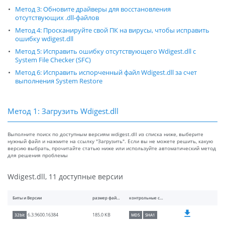
Метод 3: Обновите драйверы для восстановления
отсутствующих .dll-файлов
Метод 4: Просканируйте свой ПК на вирусы, чтобы исправить
ошибку wdigest.dll
Метод 5: Исправить ошибку отсутствующего Wdigest.dll с
System File Checker (SFC)
Метод 6: Исправить испорченный файл Wdigest.dll за счет
выполнения System Restore
Метод 1: Загрузить Wdigest.dll
Выполните поиск по доступным версиям wdigest.dll из списка ниже, выберите
нужный файл и нажмите на ссылку "Загрузить". Если вы не можете решить, какую
версию выбрать, прочитайте статью ниже или используйте автоматический метод
для решения проблемы
Wdigest.dll, 11 доступные версии
Биты и Версии
размер файлы
контрольные суммы
185.0 KB
6.3.9600.16384
32bit
MD5
SHA1