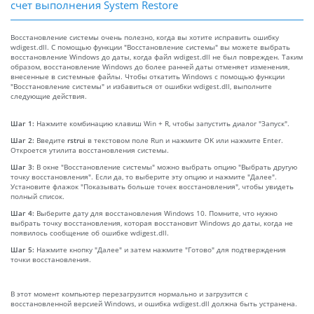
счет выполнения System Restore
Восстановление системы очень полезно, когда вы хотите исправить ошибку
wdigest.dll. С помощью функции "Восстановление системы" вы можете выбрать
восстановление Windows до даты, когда файл wdigest.dll не был поврежден. Таким
образом, восстановление Windows до более ранней даты отменяет изменения,
внесенные в системные файлы. Чтобы откатить Windows с помощью функции
"Восстановление системы" и избавиться от ошибки wdigest.dll, выполните
следующие действия.
Шаг 1:
Нажмите комбинацию клавиш Win + R, чтобы запустить диалог "Запуск".
Шаг 2:
Введите
rstrui
в текстовом поле Run и нажмите OK или нажмите Enter.
Откроется утилита восстановления системы.
Шаг 3:
В окне "Восстановление системы" можно выбрать опцию "Выбрать другую
точку восстановления". Если да, то выберите эту опцию и нажмите "Далее".
Установите флажок "Показывать больше точек восстановления", чтобы увидеть
полный список.
Шаг 4:
Выберите дату для восстановления Windows 10. Помните, что нужно
выбрать точку восстановления, которая восстановит Windows до даты, когда не
появилось сообщение об ошибке wdigest.dll.
Шаг 5:
Нажмите кнопку "Далее" и затем нажмите "Готово" для подтверждения
точки восстановления.
В этот момент компьютер перезагрузится нормально и загрузится с
восстановленной версией Windows, и ошибка wdigest.dll должна быть устранена.