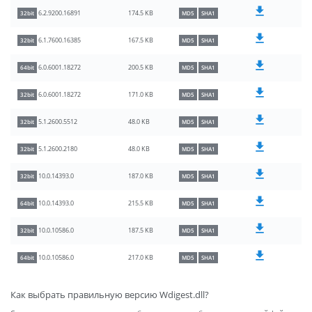
174.5 KB
6.2.9200.16891
32bit
MD5
SHA1
167.5 KB
6.1.7600.16385
32bit
MD5
SHA1
200.5 KB
6.0.6001.18272
64bit
MD5
SHA1
171.0 KB
6.0.6001.18272
32bit
MD5
SHA1
48.0 KB
5.1.2600.5512
32bit
MD5
SHA1
48.0 KB
5.1.2600.2180
32bit
MD5
SHA1
187.0 KB
10.0.14393.0
32bit
MD5
SHA1
215.5 KB
10.0.14393.0
64bit
MD5
SHA1
187.5 KB
10.0.10586.0
32bit
MD5
SHA1
217.0 KB
10.0.10586.0
64bit
MD5
SHA1
Как выбрать правильную версию Wdigest.dll?