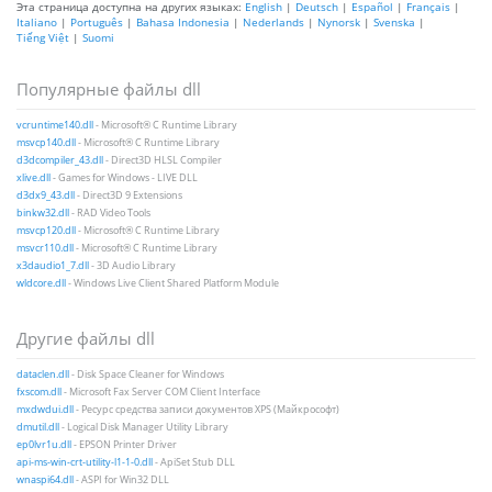
Эта страница доступна на других языках:
English
|
Deutsch
|
Español
|
Français
|
Italiano
|
Português
|
Bahasa Indonesia
|
Nederlands
|
Nynorsk
|
Svenska
|
Tiếng Việt
|
Suomi
Популярные файлы dll
vcruntime140.dll
- Microsoft® C Runtime Library
msvcp140.dll
- Microsoft® C Runtime Library
d3dcompiler_43.dll
- Direct3D HLSL Compiler
xlive.dll
- Games for Windows - LIVE DLL
d3dx9_43.dll
- Direct3D 9 Extensions
binkw32.dll
- RAD Video Tools
msvcp120.dll
- Microsoft® C Runtime Library
msvcr110.dll
- Microsoft® C Runtime Library
x3daudio1_7.dll
- 3D Audio Library
wldcore.dll
- Windows Live Client Shared Platform Module
Другие файлы dll
dataclen.dll
- Disk Space Cleaner for Windows
fxscom.dll
- Microsoft Fax Server COM Client Interface
mxdwdui.dll
- Ресурс средства записи документов XPS (Майкрософт)
dmutil.dll
- Logical Disk Manager Utility Library
ep0lvr1u.dll
- EPSON Printer Driver
api-ms-win-crt-utility-l1-1-0.dll
- ApiSet Stub DLL
wnaspi64.dll
- ASPI for Win32 DLL