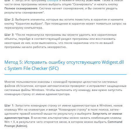
части окна программы можно выбрать опцию "Сканировать" и нажать кнопку
Полное сканирование
. Система начнет сканирование, и Вы сможете увидеть
результаты сканирования".
Шаг 2:
Выберите элементы, которые вы хотите поместить в карантин и нажмите
кнопку "Карантин выбран". При помещении в карантин может появиться запрос на
перезагрузку компьютера.
Шаг 3:
"После перезапуска программы вы можете удалить все карантинные
объекты, перейдя в соответствующий раздел программы или восстановить
некоторые из них, если выяснилось, что после карантина что-то из вашей
программы начало работать некорректно.
Метод 5: Исправить ошибку отсутствующего Wdigest.dll
с System File Checker (SFC)
Многие пользователи знакомы с командой проверки целостности системных
файлов sfc/scannow, которая автоматически проверяет и исправляет защищенные
системные файлы Windows. Чтобы выполнить эту команду, вам нужно запустить
командную строку от имени администратора.
Шаг 1:
Запустите командную строку от имени администратора в Windows, нажав
клавишу Win на клавиатуре и введя "Командную строку" в поле поиска, затем -
щелкните правой кнопкой мыши по результату и выберите
Запустить от имени
администратора
. В качестве альтернативы можно нажать комбинацию клавиш
Win + X, в результате чего откроется меню, в котором можно выбрать
Command
Prompt (Admin)
.