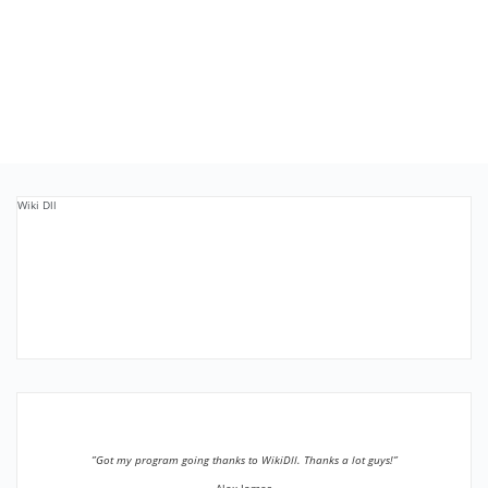
Wiki Dll
”Got my program going thanks to WikiDll. Thanks a lot guys!”