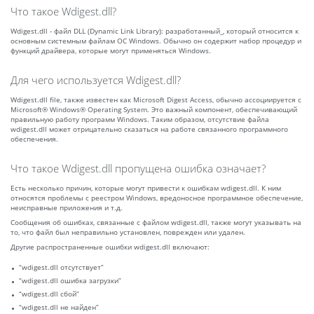
Что такое Wdigest.dll?
Wdigest.dll - файл DLL (Dynamic Link Library): разработанный_, который относится к
основным системным файлам ОС Windows. Обычно он содержит набор процедур и
функций драйвера, которые могут применяться Windows.
Для чего используется Wdigest.dll?
Wdigest.dll file, также известен как Microsoft Digest Access, обычно ассоциируется с
Microsoft® Windows® Operating System. Это важный компонент, обеспечивающий
правильную работу программ Windows. Таким образом, отсутствие файла
wdigest.dll может отрицательно сказаться на работе связанного программного
обеспечения.
Что такое Wdigest.dll пропущена ошибка означает?
Есть несколько причин, которые могут привести к ошибкам wdigest.dll. К ним
относятся проблемы с реестром Windows, вредоносное программное обеспечение,
неисправные приложения и т.д.
Сообщения об ошибках, связанные с файлом wdigest.dll, также могут указывать на
то, что файл был неправильно установлен, поврежден или удален.
Другие распространенные ошибки wdigest.dll включают:
“wdigest.dll отсутствует”
“wdigest.dll ошибка загрузки”
“wdigest.dll сбой”
“wdigest.dll не найден”