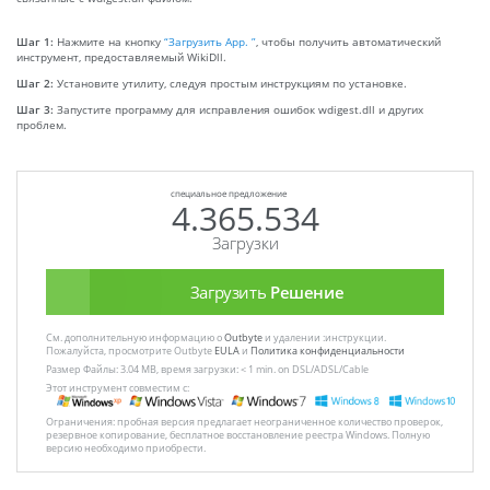
Шаг 1:
Нажмите на кнопку
“Загрузить App. ”
, чтобы получить автоматический
инструмент, предоставляемый WikiDll.
Шаг 2:
Установите утилиту, следуя простым инструкциям по установке.
Шаг 3:
Запустите программу для исправления ошибок wdigest.dll и других
проблем.
специальное предложение
4.365.534
Загрузки
Загрузить
Решение
См. дополнительную информацию о
Outbyte
и удалении :инструкции.
Пожалуйста, просмотрите Outbyte
EULA
и
Политика конфиденциальности
Размер Файлы: 3.04 MB, время загрузки: < 1 min. on DSL/ADSL/Cable
Этот инструмент совместим с:
Ограничения: пробная версия предлагает неограниченное количество проверок,
резервное копирование, бесплатное восстановление реестра Windows. Полную
версию необходимо приобрести.