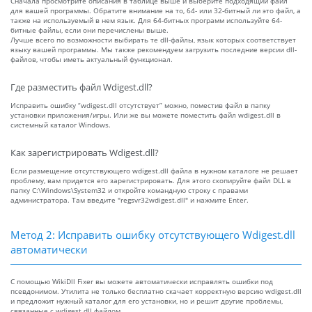
Сначала просмотрите описания в таблице выше и выберите подходящий файл
для вашей программы. Обратите внимание на то, 64- или 32-битный ли это файл, а
также на используемый в нем язык. Для 64-битных программ используйте 64-
битные файлы, если они перечислены выше.
Лучше всего по возможности выбирать те dll-файлы, язык которых соответствует
языку вашей программы. Мы также рекомендуем загрузить последние версии dll-
файлов, чтобы иметь актуальный функционал.
Где разместить файл Wdigest.dll?
Исправить ошибку “wdigest.dll отсутствует” можно, поместив файл в папку
установки приложения/игры. Или же вы можете поместить файл wdigest.dll в
системный каталог Windows.
Как зарегистрировать Wdigest.dll?
Если размещение отсутствующего wdigest.dll файла в нужном каталоге не решает
проблему, вам придется его зарегистрировать. Для этого скопируйте файл DLL в
папку C:\Windows\System32 и откройте командную строку с правами
администратора. Там введите "regsvr32wdigest.dll" и нажмите Enter.
Метод 2: Исправить ошибку отсутствующего Wdigest.dll
автоматически
С помощью WikiDll Fixer вы можете автоматически исправлять ошибки под
псевдонимом. Утилита не только бесплатно скачает корректную версию wdigest.dll
и предложит нужный каталог для его установки, но и решит другие проблемы,
связанные с wdigest.dll файлом.