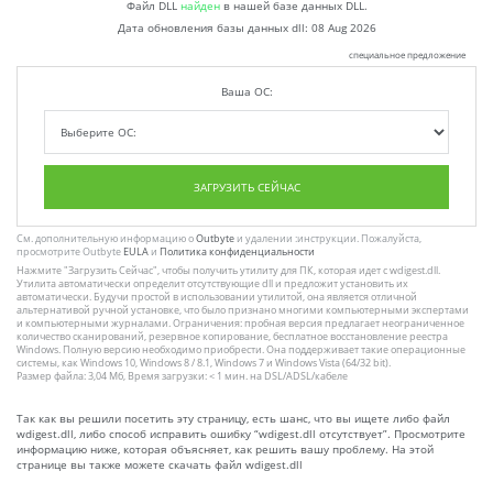
Файл DLL
найден
в нашей базе данных DLL.
Дата обновления базы данных dll:
08 Aug 2026
специальное предложение
Ваша ОС:
ЗАГРУЗИТЬ СЕЙЧАС
См. дополнительную информацию о
Outbyte
и удалении :инструкции. Пожалуйста,
просмотрите Outbyte
EULA
и
Политика конфиденциальности
Нажмите
"Загрузить Сейчас"
, чтобы получить утилиту для ПК, которая идет с wdigest.dll.
Утилита автоматически определит отсутствующие dll и предложит установить их
автоматически. Будучи простой в использовании утилитой, она является отличной
альтернативой ручной установке, что было признано многими компьютерными экспертами
и компьютерными журналами. Ограничения: пробная версия предлагает неограниченное
количество сканирований, резервное копирование, бесплатное восстановление реестра
Windows. Полную версию необходимо приобрести. Она поддерживает такие операционные
системы, как Windows 10, Windows 8 / 8.1, Windows 7 и Windows Vista (64/32 bit).
Размер файла: 3,04 Мб, Время загрузки: < 1 мин. на DSL/ADSL/кабеле
Так как вы решили посетить эту страницу, есть шанс, что вы ищете либо файл
wdigest.dll, либо способ исправить ошибку “wdigest.dll отсутствует”. Просмотрите
информацию ниже, которая объясняет, как решить вашу проблему. На этой
странице вы также можете скачать файл wdigest.dll