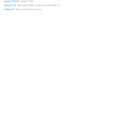
wdapi1100.dll
- wdapi 11.00
odbcji32.dll
- Microsoft ODBC Desktop Driver Pack 3.5
xmllite.dll
- Microsoft XmlLite Library