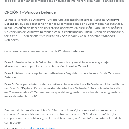
debe ser escanear tu computadora en busca de malware y eliminarlo lo antes posible.
OPCIÓN 1 - Windows Defender
La nueva versión de Windows 10 tiene una aplicación integrada llamada
"Windows
Defender"
, que te permite verificar si tu computadora tiene virus y eliminar malware,
lo cual es difícil de hacer en un sistema operativo en ejecución. Para usar el análisis
sin conexión de Windows Defender, ve a la configuración (Inicio - Icono de engranaje o
tecla Win + I), selecciona "Actualización y Seguridad" y ve a la sección "Windows
Defender".
Cómo usar el escaneo sin conexión de Windows Defender
Paso 1:
Presiona la tecla Win o haz clic en Inicio y en el icono de engranaje.
Alternativamente, presiona la combinación de teclas Win + I.
Paso 2:
Selecciona la opción Actualización y Seguridad y ve a la sección de Windows
Defender.
Paso 3:
En la parte inferior de la configuración de Windows Defender está la casilla de
verificación "Exploración sin conexión de Windows Defender". Para iniciarla, haz clic
en "Escanear ahora". Ten en cuenta que debes guardar todos los datos no guardados
antes de reiniciar tu PC.
Después de hacer clic en el botón "Escanear Ahora", la computadora arrancará y
comenzará automáticamente a buscar virus y malware. Al finalizar el análisis, la
computadora se reiniciará y, en las notificaciones, verás un informe sobre el análisis
completado.
OPCIÓN 2 -
Outbyte Antivirus