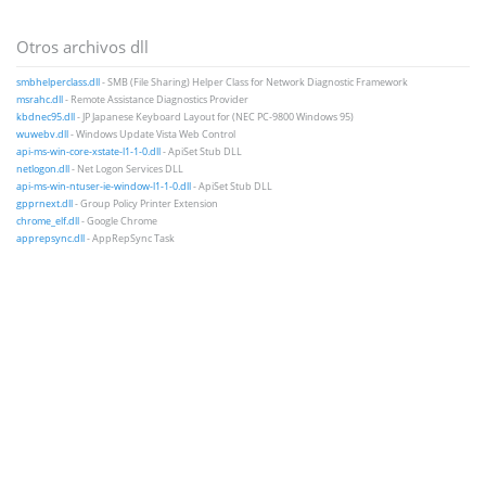
Otros archivos dll
smbhelperclass.dll
- SMB (File Sharing) Helper Class for Network Diagnostic Framework
msrahc.dll
- Remote Assistance Diagnostics Provider
kbdnec95.dll
- JP Japanese Keyboard Layout for (NEC PC-9800 Windows 95)
wuwebv.dll
- Windows Update Vista Web Control
api-ms-win-core-xstate-l1-1-0.dll
- ApiSet Stub DLL
netlogon.dll
- Net Logon Services DLL
api-ms-win-ntuser-ie-window-l1-1-0.dll
- ApiSet Stub DLL
gpprnext.dll
- Group Policy Printer Extension
chrome_elf.dll
- Google Chrome
apprepsync.dll
- AppRepSync Task