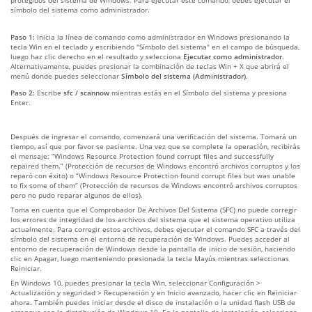
símbolo del sistema como administrador.
Paso 1:
Inicia la línea de comando como administrador en Windows presionando la
tecla Win en el teclado y escribiendo "Símbolo del sistema" en el campo de búsqueda,
luego haz clic derecho en el resultado y selecciona
Ejecutar como administrador
.
Alternativamente, puedes presionar la combinación de teclas Win + X que abrirá el
menú donde puedes seleccionar
Símbolo del sistema (Administrador)
.
Paso 2:
Escribe
sfc / scannow
mientras estás en el Símbolo del sistema y presiona
Enter.
Después de ingresar el comando, comenzará una verificación del sistema. Tomará un
tiempo, así que por favor se paciente. Una vez que se complete la operación, recibirás
el mensaje: “Windows Resource Protection found corrupt files and successfully
repaired them.” (Protección de recursos de Windows encontró archivos corruptos y los
reparó con éxito) o “Windows Resource Protection found corrupt files but was unable
to fix some of them” (Protección de recursos de Windows encontró archivos corruptos
pero no pudo reparar algunos de ellos).
Toma en cuenta que el Comprobador De Archivos Del Sistema (SFC) no puede corregir
los errores de integridad de los archivos del sistema que el sistema operativo utiliza
actualmente. Para corregir estos archivos, debes ejecutar el comando SFC a través del
símbolo del sistema en el entorno de recuperación de Windows. Puedes acceder al
entorno de recuperación de Windows desde la pantalla de inicio de sesión, haciendo
clic en Apagar, luego manteniendo presionada la tecla Mayús mientras seleccionas
Reiniciar.
En Windows 10, puedes presionar la tecla Win, seleccionar Configuración >
Actualización y seguridad > Recuperación y en Inicio avanzado, hacer clic en Reiniciar
ahora. También puedes iniciar desde el disco de instalación o la unidad flash USB de
arranque con la distribución de Windows 10. En la pantalla de instalación, selecciona