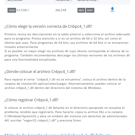
Bits y versión
Tamaño del archivo
Sumas de comprobación
266.2 KB
0.3.1536.1
32bit
MD5
SHA1
¿Cómo elegir la versión correcta de Cnbpc4_1.dll?
Primero, revisa las descripciones en la tabla anterior y selecciona el archivo adecuado
para tu programa. Presta atención a si es un archivo de 64 o 32 bits, así como al
idioma que usas. Para programas de 64 bits, usa archivos de 64 bits si se encuentran
listados anteriormente.
Si es posible, es mejor elegir los archivos dll cuyo idioma corresponde al idioma de tu
programa. También recomendamos descargar las últimas versiones de los archivos dll
para una funcionalidad actualizada.
¿Dónde colocar el archivo Cnbpc4_1.dll?
Para reparar el error: "cnbpc4_1.dll no se encuentra", coloca el archivo dentro de la
carpeta de instalación aplicaciones/juegos. Alternativamente, puedes colocar el
archivo cnbpc4_1.dll dentro del directorio del sistema de Windows.
¿Cómo registrar Cnbpc4_1.dll?
Si colocar el archivo cnbpc4_1.dll faltante en el directorio apropiado no resuelve el
problema, tendrás que registrarlo. Para hacerlo, copia tu archivo DLL a la carpeta
C:\Windows\System32 y abre un símbolo del sistema con derechos de administrador.
Allí, escribe: "regsvr32 cnbpc4_1.dll" y presiona Enter.