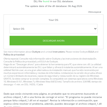
DLL file
found
in our DLL database.
The update date of the dll database:
06 Aug 2026
Oferta especial
Your OS:
DESCARGAR AHORA
See more information about
Outbyte
and unistall
instrustions
. Please review Outbyte
EULA
and
Política de privacidad
Oferta especial. Consulte más información sobre
Outbyte
y las instrucciones
de desinstalación
.
Consulte
la Política de privacidad
y el
EULA
de Outbyte.
Haga clic en
"Descargar ahora"
para obtener la herramienta para PC que viene con: dll. La utilidad
determinará automáticamente las DLL que faltan y ofrecerá instalarlas automáticamente. Al ser una
utilidad fácil de usar, es una gran alternativa a la instalación manual, que ha sido reconocida por
muchos expertos en informática y revistas de informática. Limitaciones: la versión de prueba ofrece
un número ilimitado de escaneos, copias de seguridad y restauración de su registro de Windows
GRATIS. Se debe comprar la versión completa. Es compatible con sistemas operativos como Windows
10, Windows 8 / 8.1, Windows 7 y Windows Vista (64/32 bits). Tamaño de archivo: 3,04 MB, tiempo de
descarga: <1 min. en DSL / ADSL / Cable
Dado que estás visitando esta página, es probable que te encuentres buscando el
archivo cnbpc4_1.dll o una forma de corregir el error: "El programa no puede iniciarse
porque falta cnbpc4_1.dll en el equipo". Revisa la información a continuación, que
explica cómo resolver el problema, además, puedes descargar el archivo cnbpc4_1.dll