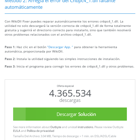
Método 2: Arregla el error del Cnbpc4_1.dll faltante
automáticamente
Con WikiDll Fixer puedes reparar automáticamente los errores cnbpc4_1.dll. La
utilidad no solo descargará la versión correcta de cnbpc4_1.dll de forma totalmente
gratuita y sugerirá el directorio correcto para instalarlo, sino que también resolverá
otros problemas relacionados con el archivo cnbpc4_1.dll.
Paso 1:
Haz clic en el botón
“Descargar App. ”
para obtener la herramienta
automática, proporcionada por WikiDll.
Paso 2:
Instala la utilidad siguiendo las simples instrucciones de instalación.
Paso 3:
Inicia el programa para corregir los errores de cnbpc4_1.dll y otros problemas.
Oferta especial
4.365.534
descargas
Descargar
Solución
See more information about
Outbyte
and unistall
instrustions
. Please review Outbyte
EULA
and
Política de privacidad
Tamaño Del Archivo: 3.04 MB, Tiempo de descarga: < 1 min. on DSL/ADSL/Cable