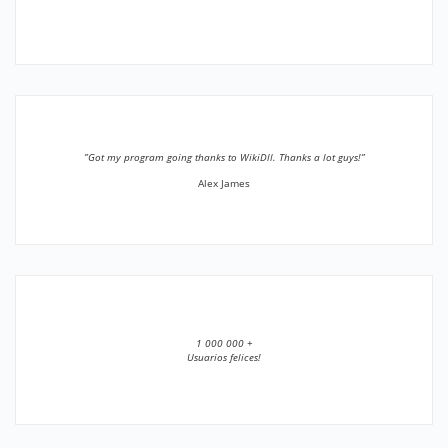
”Got my program going thanks to WikiDll. Thanks a lot guys!”
Alex James
1 000 000 +
Usuarios felices!