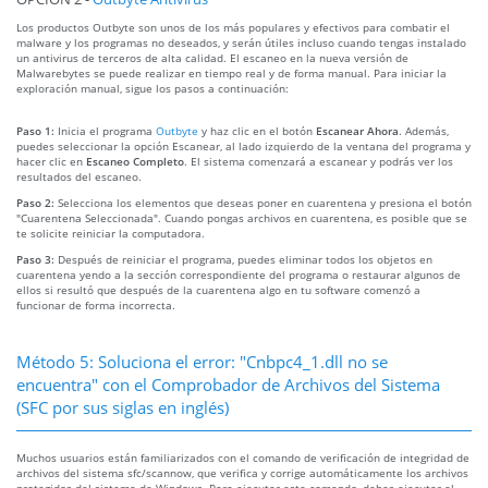
Los productos Outbyte son unos de los más populares y efectivos para combatir el
malware y los programas no deseados, y serán útiles incluso cuando tengas instalado
un antivirus de terceros de alta calidad. El escaneo en la nueva versión de
Malwarebytes se puede realizar en tiempo real y de forma manual. Para iniciar la
exploración manual, sigue los pasos a continuación:
Paso 1:
Inicia el programa
Outbyte
y haz clic en el botón
Escanear Ahora
. Además,
puedes seleccionar la opción Escanear, al lado izquierdo de la ventana del programa y
hacer clic en
Escaneo Completo
. El sistema comenzará a escanear y podrás ver los
resultados del escaneo.
Paso 2:
Selecciona los elementos que deseas poner en cuarentena y presiona el botón
"Cuarentena Seleccionada". Cuando pongas archivos en cuarentena, es posible que se
te solicite reiniciar la computadora.
Paso 3:
Después de reiniciar el programa, puedes eliminar todos los objetos en
cuarentena yendo a la sección correspondiente del programa o restaurar algunos de
ellos si resultó que después de la cuarentena algo en tu software comenzó a
funcionar de forma incorrecta.
Método 5: Soluciona el error: "Cnbpc4_1.dll no se
encuentra" con el Comprobador de Archivos del Sistema
(SFC por sus siglas en inglés)
Muchos usuarios están familiarizados con el comando de verificación de integridad de
archivos del sistema sfc/scannow, que verifica y corrige automáticamente los archivos
protegidos del sistema de Windows. Para ejecutar este comando, debes ejecutar el