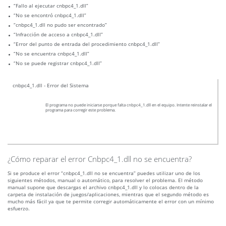
“Fallo al ejecutar cnbpc4_1.dll”
“No se encontró cnbpc4_1.dll”
“cnbpc4_1.dll no pudo ser encontrado”
“Infracción de acceso a cnbpc4_1.dll”
“Error del punto de entrada del procedimiento cnbpc4_1.dll”
“No se encuentra cnbpc4_1.dll”
“No se puede registrar cnbpc4_1.dll”
cnbpc4_1.dll - Error del Sistema
El programa no puede iniciarse porque falta cnbpc4_1.dll en el equipo. Intente reinstalar el
programa para corregir este problema.
¿Cómo reparar el error Cnbpc4_1.dll no se encuentra?
Si se produce el error “cnbpc4_1.dll no se encuentra” puedes utilizar uno de los
siguientes métodos, manual o automático, para resolver el problema. El método
manual supone que descargas el archivo cnbpc4_1.dll y lo colocas dentro de la
carpeta de instalación de juegos/aplicaciones, mientras que el segundo método es
mucho más fácil ya que te permite corregir automáticamente el error con un mínimo
esfuerzo.