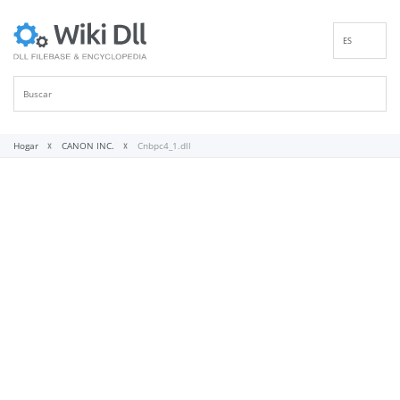
ES
EN
DE
FR
IT
Hogar
CANON INC.
Cnbpc4_1.dll
PT
RU
ID
NL
NN
SV
VI
FI