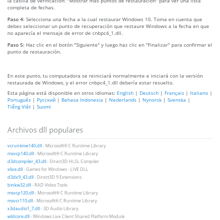
la casilla de verificación: "Mostrar más puntos de restauración" para ver una lista
completa de fechas.
Paso 4:
Selecciona una fecha a la cual restaurar Windows 10. Toma en cuenta que
debes seleccionar un punto de recuperación que restaure Windows a la fecha en que
no aparecía el mensaje de error de cnbpc4_1.dll.
Paso 5:
Haz clic en el botón "Siguiente" y luego haz clic en "Finalizar" para confirmar el
punto de restauración.
En este punto, tu computadora se reiniciará normalmente e iniciará con la versión
restaurada de Windows, y el error cnbpc4_1.dll debería estar resuelto.
Esta página está disponible en otros idiomas:
English
|
Deutsch
|
Français
|
Italiano
|
Português
|
Русский
|
Bahasa Indonesia
|
Nederlands
|
Nynorsk
|
Svenska
|
Tiếng Việt
|
Suomi
Archivos dll populares
vcruntime140.dll
- Microsoft® C Runtime Library
msvcp140.dll
- Microsoft® C Runtime Library
d3dcompiler_43.dll
- Direct3D HLSL Compiler
xlive.dll
- Games for Windows - LIVE DLL
d3dx9_43.dll
- Direct3D 9 Extensions
binkw32.dll
- RAD Video Tools
msvcp120.dll
- Microsoft® C Runtime Library
msvcr110.dll
- Microsoft® C Runtime Library
x3daudio1_7.dll
- 3D Audio Library
wldcore.dll
- Windows Live Client Shared Platform Module