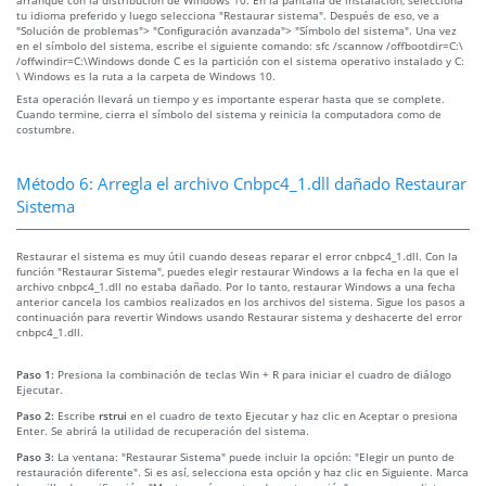
tu idioma preferido y luego selecciona "Restaurar sistema". Después de eso, ve a
"Solución de problemas"> "Configuración avanzada"> "Símbolo del sistema". Una vez
en el símbolo del sistema, escribe el siguiente comando: sfc /scannow /offbootdir=C:\
/offwindir=C:\Windows donde C es la partición con el sistema operativo instalado y C:
\ Windows es la ruta a la carpeta de Windows 10.
Esta operación llevará un tiempo y es importante esperar hasta que se complete.
Cuando termine, cierra el símbolo del sistema y reinicia la computadora como de
costumbre.
Método 6: Arregla el archivo Cnbpc4_1.dll dañado Restaurar
Sistema
Restaurar el sistema es muy útil cuando deseas reparar el error cnbpc4_1.dll. Con la
función "Restaurar Sistema", puedes elegir restaurar Windows a la fecha en la que el
archivo cnbpc4_1.dll no estaba dañado. Por lo tanto, restaurar Windows a una fecha
anterior cancela los cambios realizados en los archivos del sistema. Sigue los pasos a
continuación para revertir Windows usando Restaurar sistema y deshacerte del error
cnbpc4_1.dll.
Paso 1:
Presiona la combinación de teclas Win + R para iniciar el cuadro de diálogo
Ejecutar.
Paso 2:
Escribe
rstrui
en el cuadro de texto Ejecutar y haz clic en Aceptar o presiona
Enter. Se abrirá la utilidad de recuperación del sistema.
Paso 3:
La ventana: "Restaurar Sistema" puede incluir la opción: "Elegir un punto de
restauración diferente". Si es así, selecciona esta opción y haz clic en Siguiente. Marca