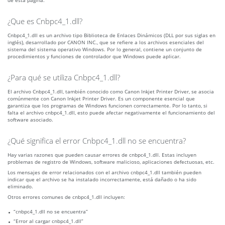
de esta página.
¿Que es Cnbpc4_1.dll?
Cnbpc4_1.dll es un archivo tipo Biblioteca de Enlaces Dinámicos (DLL por sus siglas en
inglés), desarrollado por CANON INC., que se refiere a los archivos esenciales del
sistema del sistema operativo Windows. Por lo general, contiene un conjunto de
procedimientos y funciones de controlador que Windows puede aplicar.
¿Para qué se utiliza Cnbpc4_1.dll?
El archivo Cnbpc4_1.dll, también conocido como Canon Inkjet Printer Driver, se asocia
comúnmente con Canon Inkjet Printer Driver. Es un componente esencial que
garantiza que los programas de Windows funcionen correctamente. Por lo tanto, si
falta el archivo cnbpc4_1.dll, esto puede afectar negativamente el funcionamiento del
software asociado.
¿Qué significa el error Cnbpc4_1.dll no se encuentra?
Hay varias razones que pueden causar errores de cnbpc4_1.dll. Estas incluyen
problemas de registro de Windows, software malicioso, aplicaciones defectuosas, etc.
Los mensajes de error relacionados con el archivo cnbpc4_1.dll también pueden
indicar que el archivo se ha instalado incorrectamente, está dañado o ha sido
eliminado.
Otros errores comunes de cnbpc4_1.dll incluyen:
“cnbpc4_1.dll no se encuentra”
“Error al cargar cnbpc4_1.dll”