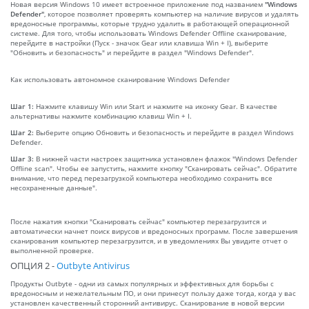
Новая версия Windows 10 имеет встроенное приложение под названием
"Windows
Defender"
, которое позволяет проверять компьютер на наличие вирусов и удалять
вредоносные программы, которые трудно удалить в работающей операционной
системе. Для того, чтобы использовать Windows Defender Offline сканирование,
перейдите в настройки (Пуск - значок Gear или клавиша Win + I), выберите
"Обновить и безопасность" и перейдите в раздел "Windows Defender".
Как использовать автономное сканирование Windows Defender
Шаг 1:
Нажмите клавишу Win или Start и нажмите на иконку Gear. В качестве
альтернативы нажмите комбинацию клавиш Win + I.
Шаг 2:
Выберите опцию Обновить и безопасность и перейдите в раздел Windows
Defender.
Шаг 3:
В нижней части настроек защитника установлен флажок "Windows Defender
Offline scan". Чтобы ее запустить, нажмите кнопку "Сканировать сейчас". Обратите
внимание, что перед перезагрузкой компьютера необходимо сохранить все
несохраненные данные".
После нажатия кнопки "Сканировать сейчас" компьютер перезагрузится и
автоматически начнет поиск вирусов и вредоносных программ. После завершения
сканирования компьютер перезагрузится, и в уведомлениях Вы увидите отчет о
выполненной проверке.
ОПЦИЯ 2 -
Outbyte Antivirus
Продукты Outbyte - одни из самых популярных и эффективных для борьбы с
вредоносным и нежелательным ПО, и они принесут пользу даже тогда, когда у вас
установлен качественный сторонний антивирус. Сканирование в новой версии