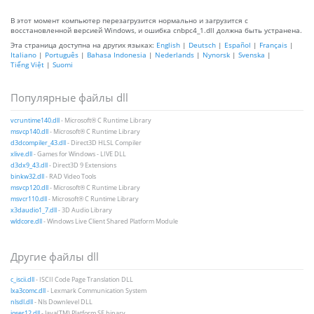
В этот момент компьютер перезагрузится нормально и загрузится с
восстановленной версией Windows, и ошибка cnbpc4_1.dll должна быть устранена.
Эта страница доступна на других языках:
English
|
Deutsch
|
Español
|
Français
|
Italiano
|
Português
|
Bahasa Indonesia
|
Nederlands
|
Nynorsk
|
Svenska
|
Tiếng Việt
|
Suomi
Популярные файлы dll
vcruntime140.dll
- Microsoft® C Runtime Library
msvcp140.dll
- Microsoft® C Runtime Library
d3dcompiler_43.dll
- Direct3D HLSL Compiler
xlive.dll
- Games for Windows - LIVE DLL
d3dx9_43.dll
- Direct3D 9 Extensions
binkw32.dll
- RAD Video Tools
msvcp120.dll
- Microsoft® C Runtime Library
msvcr110.dll
- Microsoft® C Runtime Library
x3daudio1_7.dll
- 3D Audio Library
wldcore.dll
- Windows Live Client Shared Platform Module
Другие файлы dll
c_iscii.dll
- ISCII Code Page Translation DLL
lxa3comc.dll
- Lexmark Communication System
nlsdl.dll
- Nls Downlevel DLL
ioser12.dll
- Java(TM) Platform SE binary