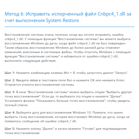
Метод 6: Исправить испорченный файл Cnbpc4_1.dll за
счет выполнения System Restore
Восстановление системы очень полезно, когда вы хотите исправить ошибку
cnbpc4_1.dll. С помощью функции "Восстановление системы" вы можете выбрать
восстановление Windows до даты, когда файл cnbpc4_1.dll не был поврежден.
Таким образом, восстановление Windows до более ранней даты отменяет
изменения, внесенные в системные файлы. Чтобы откатить Windows с помощью
функции "Восстановление системы" и избавиться от ошибки cnbpc4_1.dll,
выполните следующие действия.
Шаг 1:
Нажмите комбинацию клавиш Win + R, чтобы запустить диалог "Запуск".
Шаг 2:
Введите
rstrui
в текстовом поле Run и нажмите OK или нажмите Enter.
Откроется утилита восстановления системы.
Шаг 3:
В окне "Восстановление системы" можно выбрать опцию "Выбрать другую
точку восстановления". Если да, то выберите эту опцию и нажмите "Далее".
Установите флажок "Показывать больше точек восстановления", чтобы увидеть
полный список.
Шаг 4:
Выберите дату для восстановления Windows 10. Помните, что нужно
выбрать точку восстановления, которая восстановит Windows до даты, когда не
появилось сообщение об ошибке cnbpc4_1.dll.
Шаг 5:
Нажмите кнопку "Далее" и затем нажмите "Готово" для подтверждения
точки восстановления.