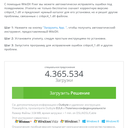
С помощью WikiDll Fixer вы можете автоматически исправлять ошибки под
псевдонимом. Утилита не только бесплатно скачает корректную версию
cnbpc4_1.dll и предложит нужный каталог для его установки, но и решит другие
проблемы, связанные с cnbpc4_1.dll файлом.
Шаг 1:
Нажмите на кнопку
“Загрузить App. ”
, чтобы получить автоматический
инструмент, предоставляемый WikiDll.
Шаг 2:
Установите утилиту, следуя простым инструкциям по установке.
Шаг 3:
Запустите программу для исправления ошибок cnbpc4_1.dll и других
проблем.
специальное предложение
4.365.534
Загрузки
Загрузить
Решение
См. дополнительную информацию о
Outbyte
и удалении :инструкции.
Пожалуйста, просмотрите Outbyte
EULA
и
Политика конфиденциальности
Размер Файлы: 3.04 MB, время загрузки: < 1 min. on DSL/ADSL/Cable
Этот инструмент совместим с:
Ограничения: пробная версия предлагает неограниченное количество проверок,