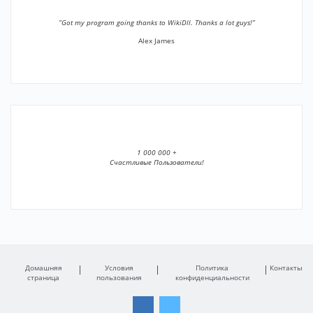
”Got my program going thanks to WikiDll. Thanks a lot guys!”
Alex James
1 000 000 +
Счастливые Пользователи!
Домашняя
Условия
Политика
Контакты
страница
пользования
конфиденциальности