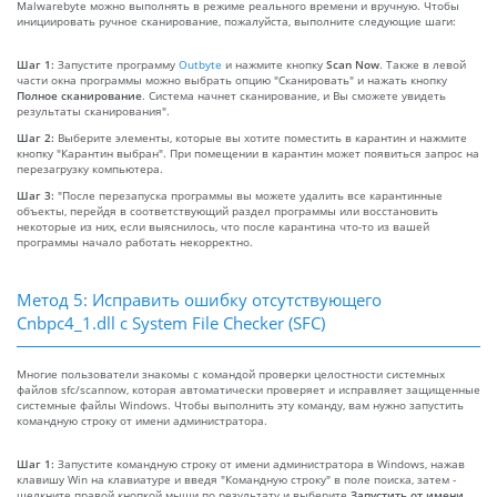
Malwarebyte можно выполнять в режиме реального времени и вручную. Чтобы
инициировать ручное сканирование, пожалуйста, выполните следующие шаги:
Шаг 1:
Запустите программу
Outbyte
и нажмите кнопку
Scan Now
. Также в левой
части окна программы можно выбрать опцию "Сканировать" и нажать кнопку
Полное сканирование
. Система начнет сканирование, и Вы сможете увидеть
результаты сканирования".
Шаг 2:
Выберите элементы, которые вы хотите поместить в карантин и нажмите
кнопку "Карантин выбран". При помещении в карантин может появиться запрос на
перезагрузку компьютера.
Шаг 3:
"После перезапуска программы вы можете удалить все карантинные
объекты, перейдя в соответствующий раздел программы или восстановить
некоторые из них, если выяснилось, что после карантина что-то из вашей
программы начало работать некорректно.
Метод 5: Исправить ошибку отсутствующего
Cnbpc4_1.dll с System File Checker (SFC)
Многие пользователи знакомы с командой проверки целостности системных
файлов sfc/scannow, которая автоматически проверяет и исправляет защищенные
системные файлы Windows. Чтобы выполнить эту команду, вам нужно запустить
командную строку от имени администратора.
Шаг 1:
Запустите командную строку от имени администратора в Windows, нажав
клавишу Win на клавиатуре и введя "Командную строку" в поле поиска, затем -
щелкните правой кнопкой мыши по результату и выберите
Запустить от имени