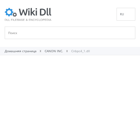
RU
EN
DE
ES
FR
Домашняя страница
CANON INC.
Cnbpc4_1.dll
IT
PT
ID
NL
NN
SV
VI
FI