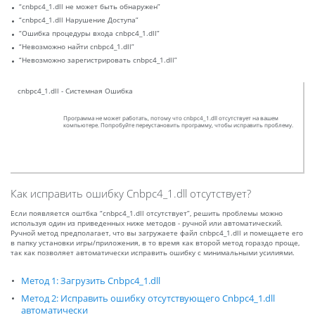
“cnbpc4_1.dll не может быть обнаружен”
“cnbpc4_1.dll Нарушение Доступа”
“Ошибка процедуры входа cnbpc4_1.dll”
“Невозможно найти cnbpc4_1.dll”
“Невозможно зарегистрировать cnbpc4_1.dll”
cnbpc4_1.dll - Системная Ошибка
Программа не может работать, потому что cnbpc4_1.dll отсутствует на вашем
компьютере. Попробуйте переустановить программу, чтобы исправить проблему.
Как исправить ошибку Cnbpc4_1.dll отсутствует?
Если появляется оштбка “cnbpc4_1.dll отсутствует”, решить проблемы можно
используя один из приведенных ниже методов - ручной или автоматический.
Ручной метод предполагает, что вы загружаете файл cnbpc4_1.dll и помещаете его
в папку установки игры/приложения, в то время как второй метод гораздо проще,
так как позволяет автоматически исправить ошибку с минимальными усилиями.
Метод 1: Загрузить Cnbpc4_1.dll
Метод 2: Исправить ошибку отсутствующего Cnbpc4_1.dll
автоматически