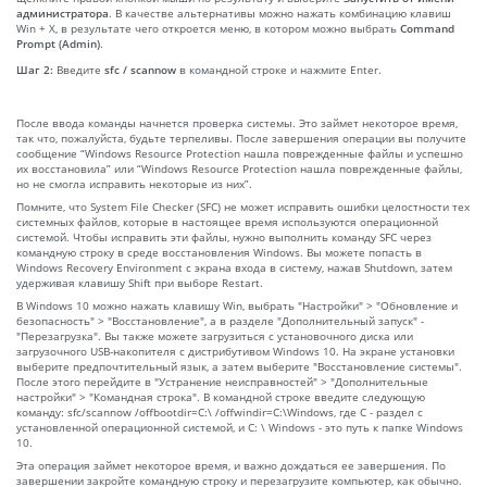
администратора
. В качестве альтернативы можно нажать комбинацию клавиш
Win + X, в результате чего откроется меню, в котором можно выбрать
Command
Prompt (Admin)
.
Шаг 2:
Введите
sfc / scannow
в командной строке и нажмите Enter.
После ввода команды начнется проверка системы. Это займет некоторое время,
так что, пожалуйста, будьте терпеливы. После завершения операции вы получите
сообщение “Windows Resource Protection нашла поврежденные файлы и успешно
их восстановила” или “Windows Resource Protection нашла поврежденные файлы,
но не смогла исправить некоторые из них”.
Помните, что System File Checker (SFC) не может исправить ошибки целостности тех
системных файлов, которые в настоящее время используются операционной
системой. Чтобы исправить эти файлы, нужно выполнить команду SFC через
командную строку в среде восстановления Windows. Вы можете попасть в
Windows Recovery Environment с экрана входа в систему, нажав Shutdown, затем
удерживая клавишу Shift при выборе Restart.
В Windows 10 можно нажать клавишу Win, выбрать "Настройки" > "Обновление и
безопасность" > "Восстановление", а в разделе "Дополнительный запуск" -
"Перезагрузка". Вы также можете загрузиться с установочного диска или
загрузочного USB-накопителя с дистрибутивом Windows 10. На экране установки
выберите предпочтительный язык, а затем выберите "Восстановление системы".
После этого перейдите в "Устранение неисправностей" > "Дополнительные
настройки" > "Командная строка". В командной строке введите следующую
команду: sfc/scannow /offbootdir=C:\ /offwindir=C:\Windows, где C - раздел с
установленной операционной системой, и C: \ Windows - это путь к папке Windows
10.
Эта операция займет некоторое время, и важно дождаться ее завершения. По
завершении закройте командную строку и перезагрузите компьютер, как обычно.