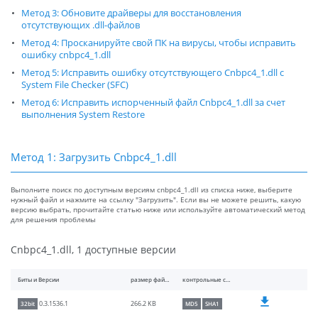
Метод 3: Обновите драйверы для восстановления
отсутствующих .dll-файлов
Метод 4: Просканируйте свой ПК на вирусы, чтобы исправить
ошибку cnbpc4_1.dll
Метод 5: Исправить ошибку отсутствующего Cnbpc4_1.dll с
System File Checker (SFC)
Метод 6: Исправить испорченный файл Cnbpc4_1.dll за счет
выполнения System Restore
Метод 1: Загрузить Cnbpc4_1.dll
Выполните поиск по доступным версиям cnbpc4_1.dll из списка ниже, выберите
нужный файл и нажмите на ссылку "Загрузить". Если вы не можете решить, какую
версию выбрать, прочитайте статью ниже или используйте автоматический метод
для решения проблемы
Cnbpc4_1.dll, 1 доступные версии
Биты и Версии
размер файлы
контрольные суммы
266.2 KB
0.3.1536.1
32bit
MD5
SHA1