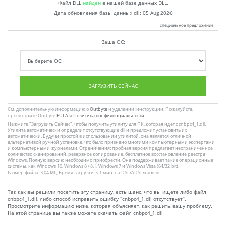
Файл DLL
найден
в нашей базе данных DLL.
Дата обновления базы данных dll:
05 Aug 2026
специальное предложение
Ваша ОС:
ЗАГРУЗИТЬ СЕЙЧАС
См. дополнительную информацию о
Outbyte
и удалении :инструкции. Пожалуйста,
просмотрите Outbyte
EULA
и
Политика конфиденциальности
Нажмите
"Загрузить Сейчас"
, чтобы получить утилиту для ПК, которая идет с cnbpc4_1.dll.
Утилита автоматически определит отсутствующие dll и предложит установить их
автоматически. Будучи простой в использовании утилитой, она является отличной
альтернативой ручной установке, что было признано многими компьютерными экспертами
и компьютерными журналами. Ограничения: пробная версия предлагает неограниченное
количество сканирований, резервное копирование, бесплатное восстановление реестра
Windows. Полную версию необходимо приобрести. Она поддерживает такие операционные
системы, как Windows 10, Windows 8 / 8.1, Windows 7 и Windows Vista (64/32 bit).
Размер файла: 3,04 Мб, Время загрузки: < 1 мин. на DSL/ADSL/кабеле
Так как вы решили посетить эту страницу, есть шанс, что вы ищете либо файл
cnbpc4_1.dll, либо способ исправить ошибку “cnbpc4_1.dll отсутствует”.
Просмотрите информацию ниже, которая объясняет, как решить вашу проблему.
На этой странице вы также можете скачать файл cnbpc4_1.dll