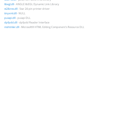
libegl.dll
- ANGLE libEGL Dynamic Link Library
st24cres.dll
- Star 24-pin printer driver
tinyxml.dll
- NULL
puiapi.dll
- puiapi DLL
dpfpdd.dll
- dpfpdd Reader Interface
mshtmler.dll
- Microsoft® HTML Editing Component's Resource DLL