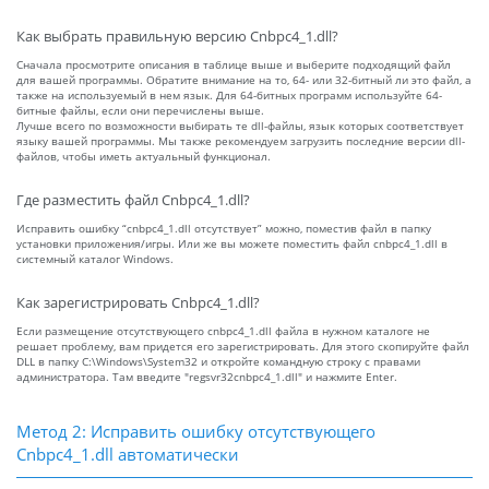
Как выбрать правильную версию Cnbpc4_1.dll?
Сначала просмотрите описания в таблице выше и выберите подходящий файл
для вашей программы. Обратите внимание на то, 64- или 32-битный ли это файл, а
также на используемый в нем язык. Для 64-битных программ используйте 64-
битные файлы, если они перечислены выше.
Лучше всего по возможности выбирать те dll-файлы, язык которых соответствует
языку вашей программы. Мы также рекомендуем загрузить последние версии dll-
файлов, чтобы иметь актуальный функционал.
Где разместить файл Cnbpc4_1.dll?
Исправить ошибку “cnbpc4_1.dll отсутствует” можно, поместив файл в папку
установки приложения/игры. Или же вы можете поместить файл cnbpc4_1.dll в
системный каталог Windows.
Как зарегистрировать Cnbpc4_1.dll?
Если размещение отсутствующего cnbpc4_1.dll файла в нужном каталоге не
решает проблему, вам придется его зарегистрировать. Для этого скопируйте файл
DLL в папку C:\Windows\System32 и откройте командную строку с правами
администратора. Там введите "regsvr32cnbpc4_1.dll" и нажмите Enter.
Метод 2: Исправить ошибку отсутствующего
Cnbpc4_1.dll автоматически