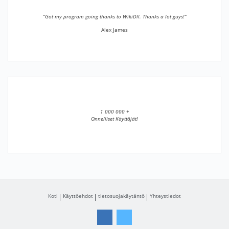
”Got my program going thanks to WikiDll. Thanks a lot guys!”
Alex James
1 000 000 +
Onnelliset Käyttäjät!
Koti
Käyttöehdot
tietosuojakäytäntö
Yhteystiedot