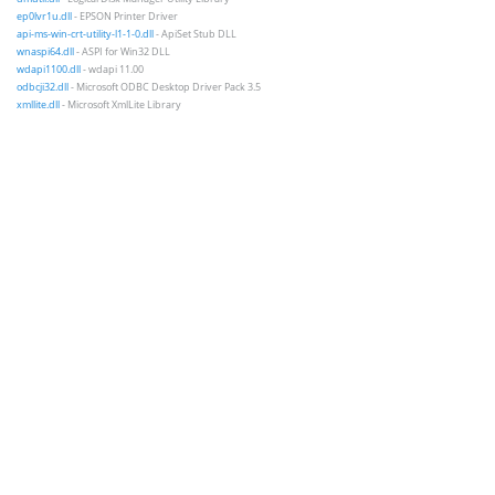
ep0lvr1u.dll
- EPSON Printer Driver
api-ms-win-crt-utility-l1-1-0.dll
- ApiSet Stub DLL
wnaspi64.dll
- ASPI for Win32 DLL
wdapi1100.dll
- wdapi 11.00
odbcji32.dll
- Microsoft ODBC Desktop Driver Pack 3.5
xmllite.dll
- Microsoft XmlLite Library