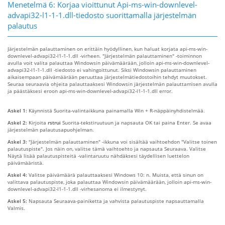
Menetelmä 6: Korjaa vioittunut Api-ms-win-downlevel-
advapi32-l1-1-1.dll-tiedosto suorittamalla järjestelmän
palautus
Järjestelmän palauttaminen on erittäin hyödyllinen, kun haluat korjata api-ms-win-
downlevel-advapi32-l1-1-1.dll -virheen. "Järjestelmän palauttaminen" -toiminnon
avulla voit valita palauttaa Windowsin päivämäärään, jolloin api-ms-win-downlevel-
advapi32-l1-1-1.dll -tiedosto ei vahingoittunut. Siksi Windowsin palauttaminen
aikaisempaan päivämäärään peruuttaa järjestelmätiedostoihin tehdyt muutokset.
Seuraa seuraavia ohjeita palauttaaksesi Windowsin järjestelmän palauttamisen avulla
ja päästäksesi eroon api-ms-win-downlevel-advapi32-l1-1-1.dll error.
Askel 1:
Käynnistä Suorita-valintaikkuna painamalla Win + R-näppäinyhdistelmää.
Askel 2:
Kirjoita
rstrui
Suorita-tekstiruutuun ja napsauta OK tai paina Enter. Se avaa
järjestelmän palautusapuohjelman.
Askel 3:
"Järjestelmän palauttaminen" -ikkuna voi sisältää vaihtoehdon "Valitse toinen
palautuspiste". Jos näin on, valitse tämä vaihtoehto ja napsauta Seuraava. Valitse
Näytä lisää palautuspisteitä -valintaruutu nähdäksesi täydellisen luettelon
päivämääristä.
Askel 4:
Valitse päivämäärä palauttaaksesi Windows 10: n. Muista, että sinun on
valittava palautuspiste, joka palauttaa Windowsin päivämäärään, jolloin api-ms-win-
downlevel-advapi32-l1-1-1.dll -virhesanoma ei ilmestynyt.
Askel 5:
Napsauta Seuraava-painiketta ja vahvista palautuspiste napsauttamalla
Valmis.