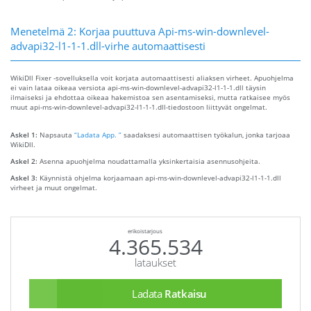
Menetelmä 2: Korjaa puuttuva Api-ms-win-downlevel-
advapi32-l1-1-1.dll-virhe automaattisesti
WikiDll Fixer -sovelluksella voit korjata automaattisesti aliaksen virheet. Apuohjelma
ei vain lataa oikeaa versiota api-ms-win-downlevel-advapi32-l1-1-1.dll täysin
ilmaiseksi ja ehdottaa oikeaa hakemistoa sen asentamiseksi, mutta ratkaisee myös
muut api-ms-win-downlevel-advapi32-l1-1-1.dll-tiedostoon liittyvät ongelmat.
Askel 1:
Napsauta
“Ladata App. ”
saadaksesi automaattisen työkalun, jonka tarjoaa
WikiDll.
Askel 2:
Asenna apuohjelma noudattamalla yksinkertaisia ​​asennusohjeita.
Askel 3:
Käynnistä ohjelma korjaamaan api-ms-win-downlevel-advapi32-l1-1-1.dll
virheet ja muut ongelmat.
erikoistarjous
4.365.534
lataukset
Ladata
Ratkaisu