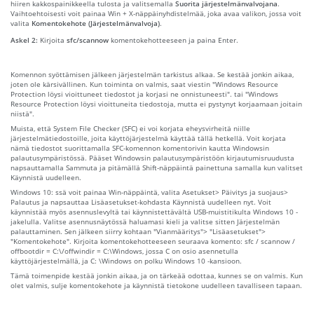
hiiren kakkospainikkeella tulosta ja valitsemalla
Suorita järjestelmänvalvojana
.
Vaihtoehtoisesti voit painaa Win + X-näppäinyhdistelmää, joka avaa valikon, jossa voit
valita
Komentokehote (Järjestelmänvalvoja)
.
Askel 2:
Kirjoita
sfc/scannow
komentokehotteeseen ja paina Enter.
Komennon syöttämisen jälkeen järjestelmän tarkistus alkaa. Se kestää jonkin aikaa,
joten ole kärsivällinen. Kun toiminta on valmis, saat viestin "Windows Resource
Protection löysi vioittuneet tiedostot ja korjasi ne onnistuneesti". tai "Windows
Resource Protection löysi vioittuneita tiedostoja, mutta ei pystynyt korjaamaan joitain
niistä".
Muista, että System File Checker (SFC) ei voi korjata eheysvirheitä niille
järjestelmätiedostoille, joita käyttöjärjestelmä käyttää tällä hetkellä. Voit korjata
nämä tiedostot suorittamalla SFC-komennon komentorivin kautta Windowsin
palautusympäristössä. Pääset Windowsin palautusympäristöön kirjautumisruudusta
napsauttamalla Sammuta ja pitämällä Shift-näppäintä painettuna samalla kun valitset
Käynnistä uudelleen.
Windows 10: ssä voit painaa Win-näppäintä, valita Asetukset> Päivitys ja suojaus>
Palautus ja napsauttaa Lisäasetukset-kohdasta Käynnistä uudelleen nyt. Voit
käynnistää myös asennuslevyltä tai käynnistettävältä USB-muistitikulta Windows 10 -
jakelulla. Valitse asennusnäytössä haluamasi kieli ja valitse sitten Järjestelmän
palauttaminen. Sen jälkeen siirry kohtaan "Vianmääritys"> "Lisäasetukset">
"Komentokehote". Kirjoita komentokehotteeseen seuraava komento: sfc / scannow /
offbootdir = C:\/offwindir = C:\Windows, jossa C on osio asennetulla
käyttöjärjestelmällä, ja C: \Windows on polku Windows 10 -kansioon.
Tämä toimenpide kestää jonkin aikaa, ja on tärkeää odottaa, kunnes se on valmis. Kun
olet valmis, sulje komentokehote ja käynnistä tietokone uudelleen tavalliseen tapaan.