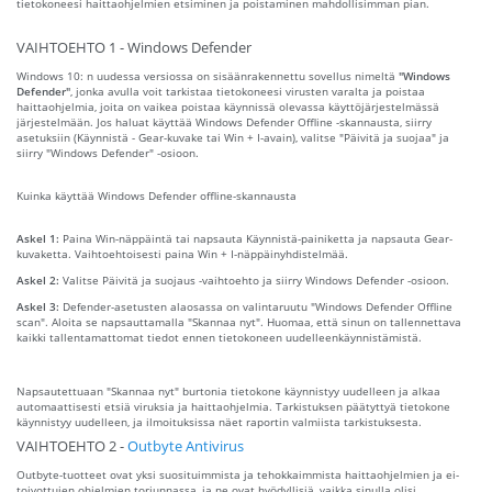
tietokoneesi haittaohjelmien etsiminen ja poistaminen mahdollisimman pian.
VAIHTOEHTO 1 - Windows Defender
Windows 10: n uudessa versiossa on sisäänrakennettu sovellus nimeltä
"Windows
Defender"
, jonka avulla voit tarkistaa tietokoneesi virusten varalta ja poistaa
haittaohjelmia, joita on vaikea poistaa käynnissä olevassa käyttöjärjestelmässä
järjestelmään. Jos haluat käyttää Windows Defender Offline -skannausta, siirry
asetuksiin (Käynnistä - Gear-kuvake tai Win + I-avain), valitse "Päivitä ja suojaa" ja
siirry "Windows Defender" -osioon.
Kuinka käyttää Windows Defender offline-skannausta
Askel 1:
Paina Win-näppäintä tai napsauta Käynnistä-painiketta ja napsauta Gear-
kuvaketta. Vaihtoehtoisesti paina Win + I-näppäinyhdistelmää.
Askel 2:
Valitse Päivitä ja suojaus -vaihtoehto ja siirry Windows Defender -osioon.
Askel 3:
Defender-asetusten alaosassa on valintaruutu "Windows Defender Offline
scan". Aloita se napsauttamalla "Skannaa nyt". Huomaa, että sinun on tallennettava
kaikki tallentamattomat tiedot ennen tietokoneen uudelleenkäynnistämistä.
Napsautettuaan "Skannaa nyt" burtonia tietokone käynnistyy uudelleen ja alkaa
automaattisesti etsiä viruksia ja haittaohjelmia. Tarkistuksen päätyttyä tietokone
käynnistyy uudelleen, ja ilmoituksissa näet raportin valmiista tarkistuksesta.
VAIHTOEHTO 2 -
Outbyte Antivirus
Outbyte-tuotteet ovat yksi suosituimmista ja tehokkaimmista haittaohjelmien ja ei-
toivottujen ohjelmien torjunnassa, ja ne ovat hyödyllisiä, vaikka sinulla olisi