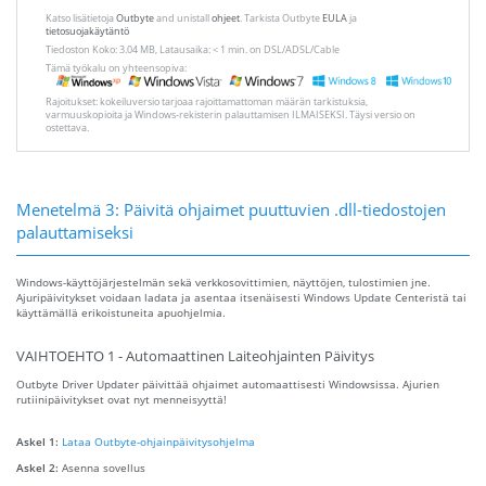
Katso lisätietoja
Outbyte
and unistall
ohjeet
. Tarkista Outbyte
EULA
ja
tietosuojakäytäntö
Tiedoston Koko: 3.04 MB, Latausaika: < 1 min. on DSL/ADSL/Cable
Tämä työkalu on yhteensopiva:
Rajoitukset: kokeiluversio tarjoaa rajoittamattoman määrän tarkistuksia,
varmuuskopioita ja Windows-rekisterin palauttamisen ILMAISEKSI. Täysi versio on
ostettava.
Menetelmä 3: Päivitä ohjaimet puuttuvien .dll-tiedostojen
palauttamiseksi
Windows-käyttöjärjestelmän sekä verkkosovittimien, näyttöjen, tulostimien jne.
Ajuripäivitykset voidaan ladata ja asentaa itsenäisesti Windows Update Centeristä tai
käyttämällä erikoistuneita apuohjelmia.
VAIHTOEHTO 1 - Automaattinen Laiteohjainten Päivitys
Outbyte Driver Updater päivittää ohjaimet automaattisesti Windowsissa. Ajurien
rutiinipäivitykset ovat nyt menneisyyttä!
Askel 1:
Lataa Outbyte-ohjainpäivitysohjelma
Askel 2:
Asenna sovellus