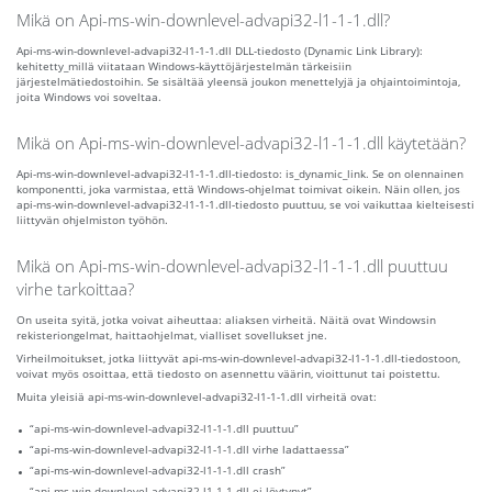
Mikä on Api-ms-win-downlevel-advapi32-l1-1-1.dll?
Api-ms-win-downlevel-advapi32-l1-1-1.dll DLL-tiedosto (Dynamic Link Library):
kehitetty_millä viitataan Windows-käyttöjärjestelmän tärkeisiin
järjestelmätiedostoihin. Se sisältää yleensä joukon menettelyjä ja ohjaintoimintoja,
joita Windows voi soveltaa.
Mikä on Api-ms-win-downlevel-advapi32-l1-1-1.dll käytetään?
Api-ms-win-downlevel-advapi32-l1-1-1.dll-tiedosto: is_dynamic_link. Se on olennainen
komponentti, joka varmistaa, että Windows-ohjelmat toimivat oikein. Näin ollen, jos
api-ms-win-downlevel-advapi32-l1-1-1.dll-tiedosto puuttuu, se voi vaikuttaa kielteisesti
liittyvän ohjelmiston työhön.
Mikä on Api-ms-win-downlevel-advapi32-l1-1-1.dll puuttuu
virhe tarkoittaa?
On useita syitä, jotka voivat aiheuttaa: aliaksen virheitä. Näitä ovat Windowsin
rekisteriongelmat, haittaohjelmat, vialliset sovellukset jne.
Virheilmoitukset, jotka liittyvät api-ms-win-downlevel-advapi32-l1-1-1.dll-tiedostoon,
voivat myös osoittaa, että tiedosto on asennettu väärin, vioittunut tai poistettu.
Muita yleisiä api-ms-win-downlevel-advapi32-l1-1-1.dll virheitä ovat:
“api-ms-win-downlevel-advapi32-l1-1-1.dll puuttuu”
“api-ms-win-downlevel-advapi32-l1-1-1.dll virhe ladattaessa”
“api-ms-win-downlevel-advapi32-l1-1-1.dll crash”
“api-ms-win-downlevel-advapi32-l1-1-1.dll ei löytynyt”