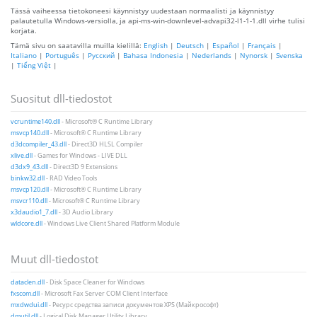
Tässä vaiheessa tietokoneesi käynnistyy uudestaan ​​normaalisti ja käynnistyy
palautetulla Windows-versiolla, ja api-ms-win-downlevel-advapi32-l1-1-1.dll virhe tulisi
korjata.
Tämä sivu on saatavilla muilla kielillä:
English
|
Deutsch
|
Español
|
Français
|
Italiano
|
Português
|
Русский
|
Bahasa Indonesia
|
Nederlands
|
Nynorsk
|
Svenska
|
Tiếng Việt
|
Suositut dll-tiedostot
vcruntime140.dll
- Microsoft® C Runtime Library
msvcp140.dll
- Microsoft® C Runtime Library
d3dcompiler_43.dll
- Direct3D HLSL Compiler
xlive.dll
- Games for Windows - LIVE DLL
d3dx9_43.dll
- Direct3D 9 Extensions
binkw32.dll
- RAD Video Tools
msvcp120.dll
- Microsoft® C Runtime Library
msvcr110.dll
- Microsoft® C Runtime Library
x3daudio1_7.dll
- 3D Audio Library
wldcore.dll
- Windows Live Client Shared Platform Module
Muut dll-tiedostot
dataclen.dll
- Disk Space Cleaner for Windows
fxscom.dll
- Microsoft Fax Server COM Client Interface
mxdwdui.dll
- Ресурс средства записи документов XPS (Майкрософт)
dmutil.dll
- Logical Disk Manager Utility Library