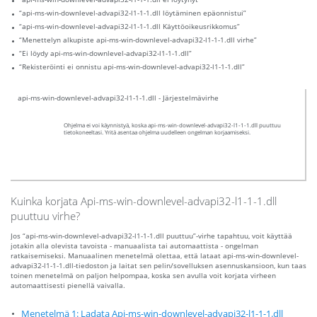
“api-ms-win-downlevel-advapi32-l1-1-1.dll löytäminen epäonnistui”
“api-ms-win-downlevel-advapi32-l1-1-1.dll Käyttöoikeusrikkomus”
“Menettelyn alkupiste api-ms-win-downlevel-advapi32-l1-1-1.dll virhe”
“Ei löydy api-ms-win-downlevel-advapi32-l1-1-1.dll”
“Rekisteröinti ei onnistu api-ms-win-downlevel-advapi32-l1-1-1.dll”
api-ms-win-downlevel-advapi32-l1-1-1.dll - Järjestelmävirhe
Ohjelma ei voi käynnistyä, koska api-ms-win-downlevel-advapi32-l1-1-1.dll puuttuu
tietokoneeltasi. Yritä asentaa ohjelma uudelleen ongelman korjaamiseksi.
Kuinka korjata Api-ms-win-downlevel-advapi32-l1-1-1.dll
puuttuu virhe?
Jos “api-ms-win-downlevel-advapi32-l1-1-1.dll puuttuu”-virhe tapahtuu, voit käyttää
jotakin alla olevista tavoista - manuaalista tai automaattista - ongelman
ratkaisemiseksi. Manuaalinen menetelmä olettaa, että lataat api-ms-win-downlevel-
advapi32-l1-1-1.dll-tiedoston ja laitat sen pelin/sovelluksen asennuskansioon, kun taas
toinen menetelmä on paljon helpompaa, koska sen avulla voit korjata virheen
automaattisesti pienellä vaivalla.
Menetelmä 1: Ladata Api-ms-win-downlevel-advapi32-l1-1-1.dll