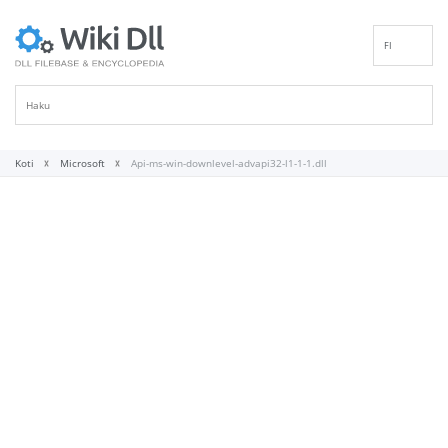
FI
EN
DE
ES
FR
Koti
Microsoft
Api-ms-win-downlevel-advapi32-l1-1-1.dll
IT
PT
RU
ID
NL
NN
SV
VI