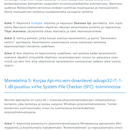
korkealaatuinen kolmannen osapuolen virustorjuntaohjelma asennettuna. Skannaus
uudessa Malwarebytes-versiossa voidaan suorittaa reaaliajassa ja manuaalisesti.
Aloita manuaalinen tarkistus noudattamalla seuraavia vaiheita:
Askel 1:
Käynnistä
Outbyte
-ohjelma ja napsauta
Skannaa nyt
-painiketta. Voit myös
valita Skannaus-vaihtoehdon ohjelman ikkunan vasemmalta puolelta ja napsauttaa
Täysi skannaus
. Järjestelmä alkaa skannata ja näet skannaustulokset.
Askel 2:
Valitse kohteet, jotka haluat asettaa karanteeniin, ja paina “Karanteeni
valittu” -painiketta. Karanteeniin asetettaessa sinua saatetaan kehottaa
käynnistämään tietokone uudelleen.
Askel 3:
Kun ohjelma on käynnistetty uudelleen, voit poistaa kaikki karanteeniin
asetetut objektit siirtymällä ohjelman asianmukaiseen osioon tai palauttaa osan
niistä, jos kävi ilmi, että ohjelmistosi karanteeniin asettamisen jälkeen alkoi toimia
väärin.
Menetelmä 5: Korjaa Api-ms-win-downlevel-advapi32-l1-1-
1.dll puuttuu virhe System File Checker (SFC) -toiminnossa
Monille käyttäjille on tuttu sfc / scannow-järjestelmätiedostojen eheystarkistus -
komento, joka tarkistaa ja korjaa suojatut Windows-järjestelmätiedostot. Tämän
komennon suorittamiseksi sinun on suoritettava komentokehote
järjestelmänvalvojana.
Askel 1:
Käynnistä komentorivi järjestelmänvalvojana Windowsissa painamalla Win-
näppäintä ja kirjoittamalla hakukenttään "Komentokehote" ja napsauttamalla sitten