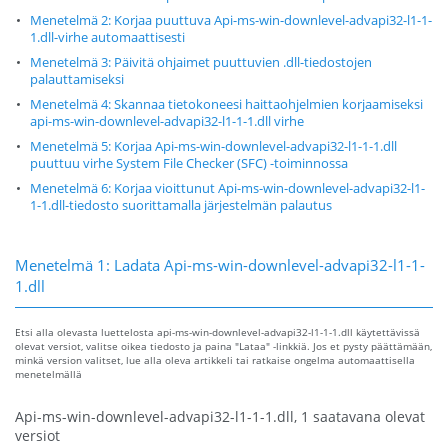
Menetelmä 2: Korjaa puuttuva Api-ms-win-downlevel-advapi32-l1-1-
1.dll-virhe automaattisesti
Menetelmä 3: Päivitä ohjaimet puuttuvien .dll-tiedostojen
palauttamiseksi
Menetelmä 4: Skannaa tietokoneesi haittaohjelmien korjaamiseksi
api-ms-win-downlevel-advapi32-l1-1-1.dll virhe
Menetelmä 5: Korjaa Api-ms-win-downlevel-advapi32-l1-1-1.dll
puuttuu virhe System File Checker (SFC) -toiminnossa
Menetelmä 6: Korjaa vioittunut Api-ms-win-downlevel-advapi32-l1-
1-1.dll-tiedosto suorittamalla järjestelmän palautus
Menetelmä 1: Ladata Api-ms-win-downlevel-advapi32-l1-1-
1.dll
Etsi alla olevasta luettelosta api-ms-win-downlevel-advapi32-l1-1-1.dll käytettävissä
olevat versiot, valitse oikea tiedosto ja paina "Lataa" -linkkiä. Jos et pysty päättämään,
minkä version valitset, lue alla oleva artikkeli tai ratkaise ongelma automaattisella
menetelmällä
Api-ms-win-downlevel-advapi32-l1-1-1.dll, 1 saatavana olevat
versiot