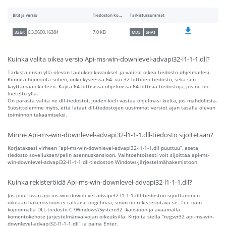
Bitit ja versio
Tiedoston koko
Tarkistussummat
7.0 KB
6.3.9600.16384
32bit
MD5
SHA1
Kuinka valita oikea versio Api-ms-win-downlevel-advapi32-l1-1-1.dll?
Tarkista ensin yllä olevan taulukon kuvaukset ja valitse oikea tiedosto ohjelmallesi.
Kiinnitä huomiota siihen, onko kyseessä 64- vai 32-bittinen tiedosto, sekä sen
käyttämään kieleen. Käytä 64-bittisissä ohjelmissa 64-bittisiä tiedostoja, jos ne on
lueteltu yllä.
On parasta valita ne dll-tiedostot, joiden kieli vastaa ohjelmasi kieltä, jos mahdollista.
Suosittelemme myös, että lataat dll-tiedostojen uusimmat versiot ajan tasalla olevan
toiminnon takaamiseksi.
Minne Api-ms-win-downlevel-advapi32-l1-1-1.dll-tiedosto sijoitetaan?
Korjataksesi virheen “api-ms-win-downlevel-advapi32-l1-1-1.dll puuttuu”, aseta
tiedosto sovelluksen/pelin asennuskansioon. Vaihtoehtoisesti voit sijoittaa api-ms-
win-downlevel-advapi32-l1-1-1.dll-tiedoston Windows-järjestelmähakemistoon.
Kuinka rekisteröidä Api-ms-win-downlevel-advapi32-l1-1-1.dll?
Jos puuttuvan api-ms-win-downlevel-advapi32-l1-1-1.dll-tiedoston sijoittaminen
oikeaan hakemistoon ei ratkaise ongelmaa, sinun on rekisteröitävä se. Tee näin
kopioimalla DLL-tiedosto C:\Windows\System32 -kansioon ja avaamalla
komentokehote järjestelmänvalvojan oikeuksilla. Kirjoita siellä “regsvr32 api-ms-win-
downlevel-advapi32-l1-1-1.dll” ja paina Enter.