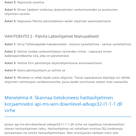
Askel 3:
Käynnistä sovellus
Askel 4:
Driver Updater tarkistaa järjestelmäsi vanhentuneiden ja puuttuvien
ohjainten varalta
Askel 5:
Napsauta Päivitä päivittääksesi kaikki ohjaimet automaattisesti
VAIHTOEHTO 2 - Päivitä Laiteohjaimet Manuaalisesti
Askel 1:
Siirry Tehtäväpalkki-hakukenttään - kirjoita Laitehallinta - valitse Laitehallinta
Askel 2:
Valitse luokka tarkastellaksesi laitteiden nimiä - napsauta hiiren
kakkospainikkeella sitä, joka on päivitettävä
Askel 3:
Valitse Etsi päivitettyä ohjainohjelmistoa automaattisesti
Askel 4:
Katso päivitysohjain ja valitse se
Askel 5:
Windows ei ehkä löydä uutta ohjainta. Tässä tapauksessa käyttäjä voi nähdä
ohjaimen valmistajan verkkosivustolla, jossa kaikki tarvittavat ohjeet ovat saatavilla
Menetelmä 4: Skannaa tietokoneesi haittaohjelmien
korjaamiseksi api-ms-win-downlevel-advapi32-l1-1-1.dll
virhe
Joskus api-ms-win-downlevel-advapi32-l1-1-1.dll virhe voi tapahtua tietokoneellasi
olevan haittaohjelman takia. Haittaohjelma voi tahallaan vioittaa DLL-tiedostoja
korvaamaan ne omilla haittaohjelmillaan. Siksi ensisijaisen tärkeän tulisi olla