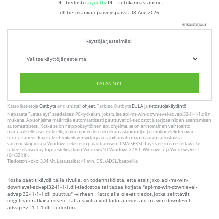
DLL-tiedosto
löydetty
DLL-tietokannastamme.
dll-tietokannan päivityspäivä:
08 Aug 2026
erikoistarjous
käyttöjärjestelmäsi:
LATAA NYT
Katso lisätietoja
Outbyte
and unistall
ohjeet
. Tarkista Outbyte
EULA
ja
tietosuojakäytäntö
Napsauta
"Lataa nyt"
saadaksesi PC-työkalun, joka tulee api-ms-win-downlevel-advapi32-l1-1-1.dll n
mukana. Apuohjelma määrittää automaattisesti puuttuvat dll-tiedostot ja tarjoaa niiden asentamisen
automaattisesti. Koska se on helppokäyttöinen apuohjelma, se on erinomainen vaihtoehto
manuaaliselle asennukselle, jonka monet tietotekniikan asiantuntijat ja tietokonelehdet ovat
tunnustaneet. Rajoitukset: kokeiluversio tarjoaa rajoittamattoman määrän tarkistuksia,
varmuuskopioita ja Windows-rekisterin palauttamisen ILMAISEKSI. Täysi versio on ostettava. Se
tukee sellaisia ​​käyttöjärjestelmiä kuin Windows 10, Windows 8 / 8.1, Windows 7 ja Windows Vista
(64/32 bit).
Tiedoston koko: 3,04 Mt, Latausaika: <1 min. DSL/ADSL/kaapelilla
Koska päätit käydä tällä sivulla, on todennäköistä, että etsit joko api-ms-win-
downlevel-advapi32-l1-1-1.dll-tiedostoa tai tapaa korjata "api-ms-win-downlevel-
advapi32-l1-1-1.dll puuttuu" -virheen. Katso alla olevat tiedot, jotka selittävät
ongelman ratkaisemisen. Tältä sivulta voit ladata myös api-ms-win-downlevel-
advapi32-l1-1-1.dll-tiedoston.