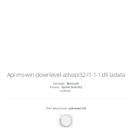
Api-ms-win-downlevel-advapi32-l1-1-1.dll
ladata
Kehittäjä:
Microsoft
Kuvaus:
ApiSet Stub DLL
Luokitus:
Olet käynnissä:
unknown OS