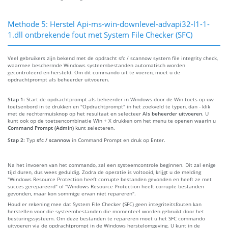
Methode 5: Herstel Api-ms-win-downlevel-advapi32-l1-1-
1.dll ontbrekende fout met System File Checker (SFC)
Veel gebruikers zijn bekend met de opdracht sfc / scannow system file integrity check,
waarmee beschermde Windows systeembestanden automatisch worden
gecontroleerd en hersteld. Om dit commando uit te voeren, moet u de
opdrachtprompt als beheerder uitvoeren.
Stap 1:
Start de opdrachtprompt als beheerder in Windows door de Win toets op uw
toetsenbord in te drukken en "Opdrachtprompt" in het zoekveld te typen, dan - klik
met de rechtermuisknop op het resultaat en selecteer
Als beheerder uitvoeren
. U
kunt ook op de toetsencombinatie Win + X drukken om het menu te openen waarin u
Command Prompt (Admin)
kunt selecteren.
Stap 2:
Typ
sfc / scannow
in Command Prompt en druk op Enter.
Na het invoeren van het commando, zal een systeemcontrole beginnen. Dit zal enige
tijd duren, dus wees geduldig. Zodra de operatie is voltooid, krijgt u de melding
"Windows Resource Protection heeft corrupte bestanden gevonden en heeft ze met
succes gerepareerd" of "Windows Resource Protection heeft corrupte bestanden
gevonden, maar kon sommige ervan niet repareren".
Houd er rekening mee dat System File Checker (SFC) geen integriteitsfouten kan
herstellen voor die systeembestanden die momenteel worden gebruikt door het
besturingssysteem. Om deze bestanden te repareren moet u het SFC commando
uitvoeren via de opdrachtprompt in de Windows herstelomgeving. U kunt in de