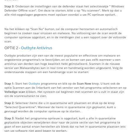
Stap 3:
Onderaan de instellingen van de defender staat het selectievakje " Windows
Defender Offline scan". Om deze te starten, klikt u op "Nu scannen". Merk op dat u
alle niet-opgeslagen gegevens moet opslaan voordat u uw PC opnieuw opstart.
Na het klikken op "Scan Nu" burton, zal de computer herstarten en automatisch
beginnen te zoeken naar virussen en malware. Na voltooiing van de scan wordt de
computer opnieuw opgestart, en in de meldingen ziet u een rapport over de voltooide
scan.
OPTIE 2 -
Outbyte Antivirus
Outbyte producten zijn een van de meest populaire en effectieve om malware en
ongewenste programma's te bestrijden, en ze komen van pas zelfs wanneer u een
antivirus van derden van hoge kwaliteit hebt geïnstalleerd. Scannen in de nieuwe
versie van Malwarebytes kan in real time en handmatig worden uitgevoerd. Volg de
onderstaande stappen om een handmatige scan te starten:
Stap 1:
Start het
Outbyte
programma en klik op de
Scan Now
knop. U kunt ook de
optie Scannen aan de linkerkant van het venster van het programma selecteren en op
Volledige scan
klikken. Het systeem zal beginnen met scannen en u zult in staat zijn
om de scanresultaten te zien.
Stap 2:
Selecteer items die u in quarantaine wilt plaatsen en druk op de knop
"Selected Quarantine". Wanneer de items in quarantaine zijn geplaatst, kunt u
gevraagd worden de computer opnieuw op te starten.
Stap 3:
Nadat het programma opnieuw is opgestart, kunt u alle in quarantaine
geplaatste objecten verwijderen door naar de juiste sectie van het programma te
gaan of een aantal ervan herstellen als bleek dat na het in quarantaine plaatsen iets
van uw software niet goed begon te werken.