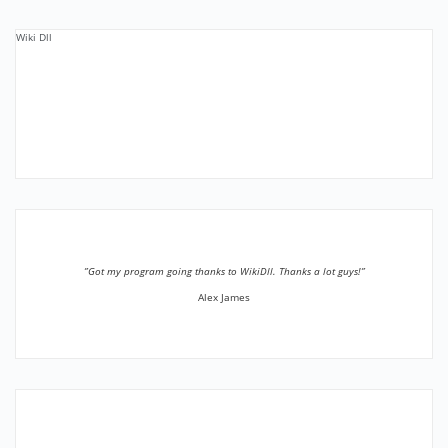
Wiki Dll
”Got my program going thanks to WikiDll. Thanks a lot guys!”
Alex James