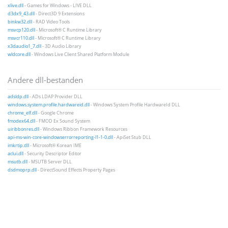
xlive.dll
- Games for Windows - LIVE DLL
d3dx9_43.dll
- Direct3D 9 Extensions
binkw32.dll
- RAD Video Tools
msvcp120.dll
- Microsoft® C Runtime Library
msvcr110.dll
- Microsoft® C Runtime Library
x3daudio1_7.dll
- 3D Audio Library
wldcore.dll
- Windows Live Client Shared Platform Module
Andere dll-bestanden
adsldp.dll
- ADs LDAP Provider DLL
windows.system.profile.hardwareid.dll
- Windows System Profile HardwareId DLL
chrome_elf.dll
- Google Chrome
fmodex64.dll
- FMOD Ex Sound System
uiribbonres.dll
- Windows Ribbon Framework Resources
api-ms-win-core-windowserrorreporting-l1-1-0.dll
- ApiSet Stub DLL
imkrtip.dll
- Microsoft® Korean IME
aclui.dll
- Security Descriptor Editor
msutb.dll
- MSUTB Server DLL
dsdmoprp.dll
- DirectSound Effects Property Pages