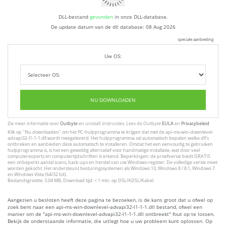
DLL-bestand
gevonden
in onze DLL-database.
De update datum van de dll database:
08 Aug 2026
speciale aanbieding
Uw OS:
NU DOWNLOADEN
Zie meer informatie over
Outbyte
en unistall :instructies. Lees de Outbyte
EULA
en
Privacybeleid
Klik op
"Nu downloaden"
om het PC-hulpprogramma te krijgen dat met de api-ms-win-downlevel-
advapi32-l1-1-1.dll wordt meegeleverd. Het hulpprogramma zal automatisch bepalen welke dll's
ontbreken en aanbieden deze automatisch te installeren. Omdat het een eenvoudig te gebruiken
hulpprogramma is, is het een geweldig alternatief voor handmatige installatie, wat door veel
computerexperts en computertijdschriften is erkend. Beperkingen: de proefversie biedt GRATIS
een onbeperkt aantal scans, back-ups en herstel van uw Windows-register. De volledige versie moet
worden gekocht. Het ondersteunt besturingssystemen als Windows 10, Windows 8 / 8.1, Windows 7
en Windows Vista (64/32 bit).
Bestandsgrootte: 3.04 MB, Download tijd: < 1 min. op DSL/ADSL/Kabel
Aangezien u besloten heeft deze pagina te bezoeken, is de kans groot dat u ofwel op
zoek bent naar een api-ms-win-downlevel-advapi32-l1-1-1.dll bestand, ofwel een
manier om de "api-ms-win-downlevel-advapi32-l1-1-1.dll ontbreekt" fout op te lossen.
Bekijk de onderstaande informatie, die uitlegt hoe u uw probleem kunt oplossen. Op