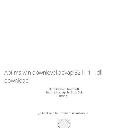
Api-ms-win-downlevel-advapi32-l1-1-1.dll
download
Ontwikkelaar:
Microsoft
Beschrijving:
ApiSet Stub DLL
Rating:
Je bent aan het rennen:
unknown OS