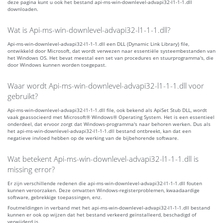
deze pagina kunt u ook het bestand api-ms-win-downlevel-advapi32-l1-1-1.dll
downloaden.
Wat is Api-ms-win-downlevel-advapi32-l1-1-1.dll?
Api-ms-win-downlevel-advapi32-l1-1-1.dll een DLL (Dynamic Link Library) file,
ontwikkeld door Microsoft, dat wordt verwezen naar essentiële systeembestanden van
het Windows OS. Het bevat meestal een set van procedures en stuurprogramma's, die
door Windows kunnen worden toegepast.
Waar wordt Api-ms-win-downlevel-advapi32-l1-1-1.dll voor
gebruikt?
Api-ms-win-downlevel-advapi32-l1-1-1.dll file, ook bekend als ApiSet Stub DLL, wordt
vaak geassocieerd met Microsoft® Windows® Operating System. Het is een essentieel
onderdeel, dat ervoor zorgt dat Windows-programma's naar behoren werken. Dus als
het api-ms-win-downlevel-advapi32-l1-1-1.dll bestand ontbreekt, kan dat een
negatieve invloed hebben op de werking van de bijbehorende software.
Wat betekent Api-ms-win-downlevel-advapi32-l1-1-1.dll is
missing error?
Er zijn verschillende redenen die api-ms-win-downlevel-advapi32-l1-1-1.dll fouten
kunnen veroorzaken. Deze omvatten Windows-registerproblemen, kwaadaardige
software, gebrekkige toepassingen, enz.
Foutmeldingen in verband met het api-ms-win-downlevel-advapi32-l1-1-1.dll bestand
kunnen er ook op wijzen dat het bestand verkeerd geïnstalleerd, beschadigd of
verwijderd is.