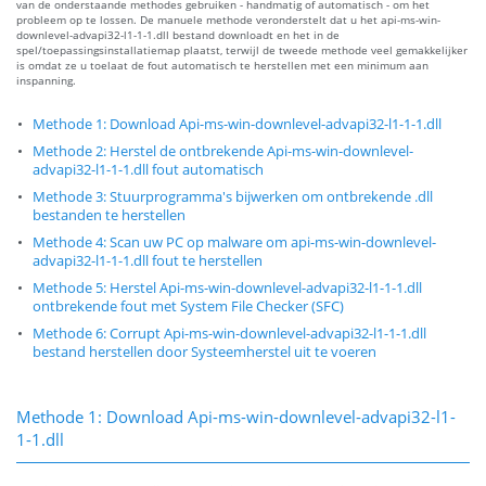
van de onderstaande methodes gebruiken - handmatig of automatisch - om het
probleem op te lossen. De manuele methode veronderstelt dat u het api-ms-win-
downlevel-advapi32-l1-1-1.dll bestand downloadt en het in de
spel/toepassingsinstallatiemap plaatst, terwijl de tweede methode veel gemakkelijker
is omdat ze u toelaat de fout automatisch te herstellen met een minimum aan
inspanning.
Methode 1: Download Api-ms-win-downlevel-advapi32-l1-1-1.dll
Methode 2: Herstel de ontbrekende Api-ms-win-downlevel-
advapi32-l1-1-1.dll fout automatisch
Methode 3: Stuurprogramma's bijwerken om ontbrekende .dll
bestanden te herstellen
Methode 4: Scan uw PC op malware om api-ms-win-downlevel-
advapi32-l1-1-1.dll fout te herstellen
Methode 5: Herstel Api-ms-win-downlevel-advapi32-l1-1-1.dll
ontbrekende fout met System File Checker (SFC)
Methode 6: Corrupt Api-ms-win-downlevel-advapi32-l1-1-1.dll
bestand herstellen door Systeemherstel uit te voeren
Methode 1: Download Api-ms-win-downlevel-advapi32-l1-
1-1.dll