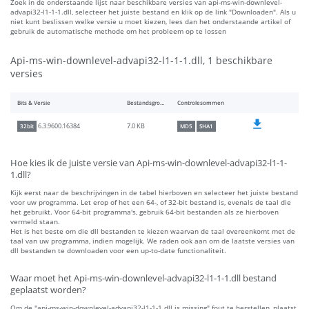
Zoek in de onderstaande lijst naar beschikbare versies van api-ms-win-downlevel-
advapi32-l1-1-1.dll, selecteer het juiste bestand en klik op de link "Downloaden". Als u
niet kunt beslissen welke versie u moet kiezen, lees dan het onderstaande artikel of
gebruik de automatische methode om het probleem op te lossen
Api-ms-win-downlevel-advapi32-l1-1-1.dll, 1 beschikbare
versies
Bits & Versie
Bestandsgrootte
Controlesommen
7.0 KB
6.3.9600.16384
32bit
MD5
SHA1
Hoe kies ik de juiste versie van Api-ms-win-downlevel-advapi32-l1-1-
1.dll?
Kijk eerst naar de beschrijvingen in de tabel hierboven en selecteer het juiste bestand
voor uw programma. Let erop of het een 64-, of 32-bit bestand is, evenals de taal die
het gebruikt. Voor 64-bit programma's, gebruik 64-bit bestanden als ze hierboven
vermeld staan.
Het is het beste om die dll bestanden te kiezen waarvan de taal overeenkomt met de
taal van uw programma, indien mogelijk. We raden ook aan om de laatste versies van
dll bestanden te downloaden voor een up-to-date functionaliteit.
Waar moet het Api-ms-win-downlevel-advapi32-l1-1-1.dll bestand
geplaatst worden?
Om de "api-ms-win-downlevel-advapi32-l1-1-1.dll is missing" fout te herstellen, plaatst