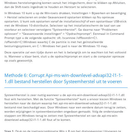
Windows herstelomgeving komen vanuit het inlogscherm, door te klikken op Afsluiten,
dan de Shift-toets ingedrukt te houden en Herstart te selecteren.
In Windows 10 kunt u op de Win-toets drukken, Instellingen > Bijwerken en beveiliging
> Herstel selecteren en onder Geavanceerd opstarten klikken op Nu opnieuw
opstarten. U kunt ook opstarten vanaf de installatieschijf of een opstartbaar USB-stick
met de Windows 10-distributie. Selecteer op het installatiescherm de taal van uw
voorkeur en selecteer vervolgens "Systeemherstel". Ga daarna naar "Problemen
oplossen" > "Geavanceerde instellingen" > "Opdrachtprompt". Eenmaal in Command
Prompt typt u de volgende opdracht: sfc /scannow /offbootdir=C:\
/offwindir=C:\Windows waarbij C de partitie is met het geïnstalleerde
besturingssysteem, en C: \ Windows het pad is naar de Windows 10 map.
Deze operatie zal een tijdje duren en het is belangrijk om te wachten tot het voltooid
is. Wanneer u klaar bent, sluit u de opdrachtprompt en start u de computer opnieuw
op zoals gewoonlijk.
Methode 6: Corrupt Api-ms-win-downlevel-advapi32-l1-1-
1.dll bestand herstellen door Systeemherstel uit te voeren
Systeemherstel is zeer nuttig wanneer u de api-ms-win-downlevel-advapi32-l1-1-1.dll
fout wilt herstellen. Met de functie "Systeemherstel" kunt u ervoor kiezen Windows te
herstellen naar de datum waarop het api-ms-win-downlevel-advapi32-l1-1-1.dll
bestand niet beschadigd was. Door Windows naar een eerdere datum terug te zetten,
worden wijzigingen in systeembestanden ongedaan gemaakt. Volg de onderstaande
stappen om Windows terug te zetten met Systeemherstel en van de api-ms-win-
downlevel-advapi32-l1-1-1.dll fout af te komen.
Stap 1:
Druk op de toetsencombinatie Win + R om het dialoogvenster Uitvoeren te