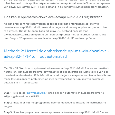
u het bestand in de applicatie/game installatiemap. Als alternatief kunt u het api-ms-
win-downlevel-advapi32-l1-1-1.dll bestand in de Windows systeemdirectory plaatsen.
Hoe kan ik Api-ms-win-downlevel-advapi32-l1-1-1.dll registreren?
Als het probleem niet kan worden opgelost door het ontbrekende api-ms-win-
downlevel-advapi32-l1-1-1.dll bestand in de juiste directory te plaatsen, moet u het
registreren. Om dit te doen, kopieert u uw DLL-bestand naar de map
C:Windows:System32 en opent u een opdrachtprompt met beheerdersrechten. Typ
daar "regsvr32 api-ms-win-downlevel-advapi32-l1-1-1.dll" en druk op Enter.
Methode 2: Herstel de ontbrekende Api-ms-win-downlevel-
advapi32-l1-1-1.dll fout automatisch
Met WikiDll Fixer kunt u api-ms-win-downlevel-advapi32-l1-1-1.dll fouten automatisch
herstellen. Het hulpprogramma downloadt niet alleen gratis de juiste versie van api-
ms-win-downlevel-advapi32-l1-1-1.dll en stelt de juiste map voor om het te installeren,
maar lost ook andere problemen op met betrekking tot het api-ms-win-downlevel-
advapi32-l1-1-1.dll bestand.
Stap 1:
Klik op de
“Download App. ”
knop om een automatisch hulpprogramma te
krijgen, geleverd door WikiDll.
Stap 2:
Installeer het hulpprogramma door de eenvoudige installatie-instructies te
volgen.
Stap 3:
Start het programma om uw api-ms-win-downlevel-advapi32-l1-1-1.dll fouten