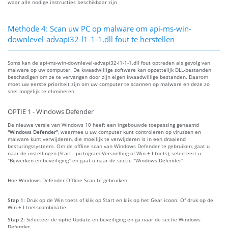
waar alle nodige instructies beschikbaar zijn
Methode 4: Scan uw PC op malware om api-ms-win-
downlevel-advapi32-l1-1-1.dll fout te herstellen
Soms kan de api-ms-win-downlevel-advapi32-l1-1-1.dll fout optreden als gevolg van
malware op uw computer. De kwaadwillige software kan opzettelijk DLL-bestanden
beschadigen om ze te vervangen door zijn eigen kwaadwillige bestanden. Daarom
moet uw eerste prioriteit zijn om uw computer te scannen op malware en deze zo
snel mogelijk te elimineren.
OPTIE 1 - Windows Defender
De nieuwe versie van Windows 10 heeft een ingebouwde toepassing genaamd
"Windows Defender"
, waarmee u uw computer kunt controleren op virussen en
malware kunt verwijderen, die moeilijk te verwijderen is in een draaiend
besturingssysteem. Om de offline scan van Windows Defender te gebruiken, gaat u
naar de instellingen (Start - pictogram Versnelling of Win + I-toets), selecteert u
"Bijwerken en beveiliging" en gaat u naar de sectie "Windows Defender".
Hoe Windows Defender Offline Scan te gebruiken
Stap 1:
Druk op de Win toets of klik op Start en klik op het Gear icoon. Of druk op de
Win + I toetscombinatie.
Stap 2:
Selecteer de optie Update en beveiliging en ga naar de sectie Windows
Defender.