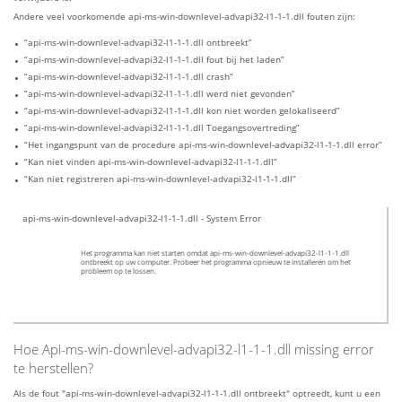
Andere veel voorkomende api-ms-win-downlevel-advapi32-l1-1-1.dll fouten zijn:
“api-ms-win-downlevel-advapi32-l1-1-1.dll ontbreekt”
“api-ms-win-downlevel-advapi32-l1-1-1.dll fout bij het laden”
“api-ms-win-downlevel-advapi32-l1-1-1.dll crash”
“api-ms-win-downlevel-advapi32-l1-1-1.dll werd niet gevonden”
“api-ms-win-downlevel-advapi32-l1-1-1.dll kon niet worden gelokaliseerd”
“api-ms-win-downlevel-advapi32-l1-1-1.dll Toegangsovertreding”
“Het ingangspunt van de procedure api-ms-win-downlevel-advapi32-l1-1-1.dll error”
“Kan niet vinden api-ms-win-downlevel-advapi32-l1-1-1.dll”
“Kan niet registreren api-ms-win-downlevel-advapi32-l1-1-1.dll”
api-ms-win-downlevel-advapi32-l1-1-1.dll - System Error
Het programma kan niet starten omdat api-ms-win-downlevel-advapi32-l1-1-1.dll
ontbreekt op uw computer. Probeer het programma opnieuw te installeren om het
probleem op te lossen.
Hoe Api-ms-win-downlevel-advapi32-l1-1-1.dll missing error
te herstellen?
Als de fout "api-ms-win-downlevel-advapi32-l1-1-1.dll ontbreekt" optreedt, kunt u een