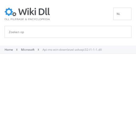
NL
EN
DE
ES
FR
Home
Microsoft
Api-ms-win-downlevel-advapi32-l1-1-1.dll
IT
PT
RU
ID
NN
SV
VI
FI