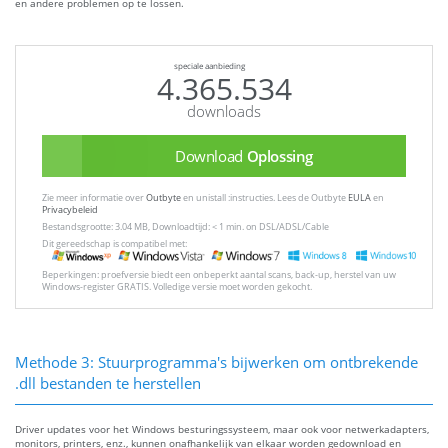
en andere problemen op te lossen.
speciale aanbieding
4.365.534
downloads
Download
Oplossing
Zie meer informatie over
Outbyte
en unistall :instructies. Lees de Outbyte
EULA
en
Privacybeleid
Bestandsgrootte: 3.04 MB, Downloadtijd: < 1 min. on DSL/ADSL/Cable
Dit gereedschap is compatibel met:
Beperkingen: proefversie biedt een onbeperkt aantal scans, back-up, herstel van uw
Windows-register GRATIS. Volledige versie moet worden gekocht.
Methode 3: Stuurprogramma's bijwerken om ontbrekende
.dll bestanden te herstellen
Driver updates voor het Windows besturingssysteem, maar ook voor netwerkadapters,
monitors, printers, enz., kunnen onafhankelijk van elkaar worden gedownload en