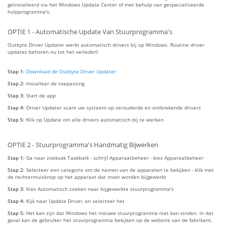
geïnstalleerd via het Windows Update Center of met behulp van gespecialiseerde
hulpprogramma's.
OPTIE 1 - Automatische Update Van Stuurprogramma's
Outbyte Driver Updater werkt automatisch drivers bij op Windows. Routine driver
updates behoren nu tot het verleden!
Stap 1:
Download de Outbyte Driver Updater
Stap 2:
Installeer de toepassing
Stap 3:
Start de app
Stap 4:
Driver Updater scant uw systeem op verouderde en ontbrekende drivers
Stap 5:
Klik op Update om alle drivers automatisch bij te werken
OPTIE 2 - Stuurprogramma's Handmatig Bijwerken
Stap 1:
Ga naar zoekvak Taakbalk - schrijf Apparaatbeheer - kies Apparaatbeheer
Stap 2:
Selecteer een categorie om de namen van de apparaten te bekijken - klik met
de rechtermuisknop op het apparaat dat moet worden bijgewerkt
Stap 3:
Kies Automatisch zoeken naar bijgewerkte stuurprogramma's
Stap 4:
Kijk naar Update Driver, en selecteer het
Stap 5:
Het kan zijn dat Windows het nieuwe stuurprogramma niet kan vinden. In dat
geval kan de gebruiker het stuurprogramma bekijken op de website van de fabrikant,