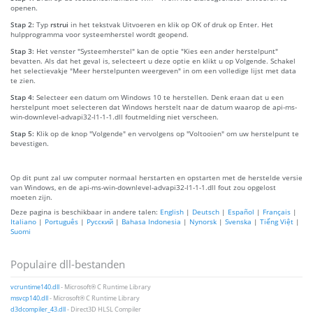
openen.
Stap 2:
Typ
rstrui
in het tekstvak Uitvoeren en klik op OK of druk op Enter. Het
hulpprogramma voor systeemherstel wordt geopend.
Stap 3:
Het venster "Systeemherstel" kan de optie "Kies een ander herstelpunt"
bevatten. Als dat het geval is, selecteert u deze optie en klikt u op Volgende. Schakel
het selectievakje "Meer herstelpunten weergeven" in om een volledige lijst met data
te zien.
Stap 4:
Selecteer een datum om Windows 10 te herstellen. Denk eraan dat u een
herstelpunt moet selecteren dat Windows herstelt naar de datum waarop de api-ms-
win-downlevel-advapi32-l1-1-1.dll foutmelding niet verscheen.
Stap 5:
Klik op de knop "Volgende" en vervolgens op "Voltooien" om uw herstelpunt te
bevestigen.
Op dit punt zal uw computer normaal herstarten en opstarten met de herstelde versie
van Windows, en de api-ms-win-downlevel-advapi32-l1-1-1.dll fout zou opgelost
moeten zijn.
Deze pagina is beschikbaar in andere talen:
English
|
Deutsch
|
Español
|
Français
|
Italiano
|
Português
|
Русский
|
Bahasa Indonesia
|
Nynorsk
|
Svenska
|
Tiếng Việt
|
Suomi
Populaire dll-bestanden
vcruntime140.dll
- Microsoft® C Runtime Library
msvcp140.dll
- Microsoft® C Runtime Library
d3dcompiler_43.dll
- Direct3D HLSL Compiler