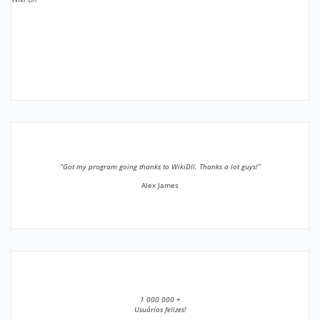
”Got my program going thanks to WikiDll. Thanks a lot guys!”
Alex James
1 000 000 +
Usuários felizes!