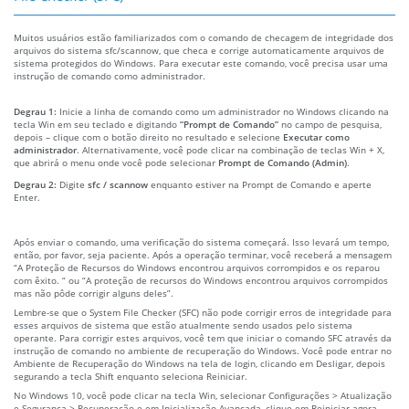
Muitos usuários estão familiarizados com o comando de checagem de integridade dos
arquivos do sistema sfc/scannow, que checa e corrige automaticamente arquivos de
sistema protegidos do Windows. Para executar este comando, você precisa usar uma
instrução de comando como administrador.
Degrau 1:
Inicie a linha de comando como um administrador no Windows clicando na
tecla Win em seu teclado e digitando
“Prompt de Comando”
no campo de pesquisa,
depois – clique com o botão direito no resultado e selecione
Executar como
administrador
. Alternativamente, você pode clicar na combinação de teclas Win + X,
que abrirá o menu onde você pode selecionar
Prompt de Comando (Admin)
.
Degrau 2:
Digite
sfc / scannow
enquanto estiver na Prompt de Comando e aperte
Enter.
Após enviar o comando, uma verificação do sistema começará. Isso levará um tempo,
então, por favor, seja paciente. Após a operação terminar, você receberá a mensagem
“A Proteção de Recursos do Windows encontrou arquivos corrompidos e os reparou
com êxito. “ ou “A proteção de recursos do Windows encontrou arquivos corrompidos
mas não pôde corrigir alguns deles”.
Lembre-se que o System File Checker (SFC) não pode corrigir erros de integridade para
esses arquivos de sistema que estão atualmente sendo usados pelo sistema
operante. Para corrigir estes arquivos, você tem que iniciar o comando SFC através da
instrução de comando no ambiente de recuperação do Windows. Você pode entrar no
Ambiente de Recuperação do Windows na tela de login, clicando em Desligar, depois
segurando a tecla Shift enquanto seleciona Reiniciar.
No Windows 10, você pode clicar na tecla Win, selecionar Configurações > Atualização
e Segurança > Recuperação e em Inicialização Avançada, clique em Reiniciar agora.