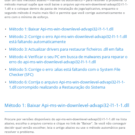
usar um dos métodos abaixo – manual ou automático – para resolver o problema. O
método manual supõe que você baixe o arquivo api-ms-win-downlevel-advapi32-l1-1-
1.dll e o coloque dentro da pasta de instalação do jogo/aplicativo, enquanto o
segundo método é muito mais fácil e permite que você corrige automaticamente o
erro com o mínimo de esforço.
Método 1: Baixar Api-ms-win-downlevel-advapi32-l1-1-1.dll
Método 2: Corrige o erro Api-ms-win-downlevel-advapi32-l1-1-1.dll
está faltando automaticamente
Método 3: Actualizar drivers para restaurar ficheiros .dll em falta
Método 4: Verificar o seu PC em busca de malwares para reparar o
erro do api-ms-win-downlevel-advapi32-l1-1-1.dll
Método 5: Corrige o erro :alias está faltando com o System File
Checker (SFC)
Método 6: Corrija o arquivo Api-ms-win-downlevel-advapi32-l1-1-
1.dll corrompido realizando a Restauração do Sistema
Método 1: Baixar Api-ms-win-downlevel-advapi32-l1-1-1.dll
Procure por versões disponíveis do api-ms-win-downlevel-advapi32-l1-1-1.dll na lista
abaixo, escolha o arquivo correto e clique no link de “Baixar”. Se você não conseguir
decidir qual versão escolher, leia o artigo abaixo ou use o método automático para
resolver o problema.