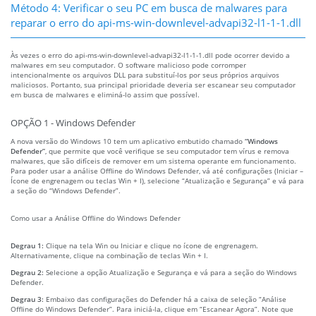
Método 4: Verificar o seu PC em busca de malwares para
reparar o erro do api-ms-win-downlevel-advapi32-l1-1-1.dll
Às vezes o erro do api-ms-win-downlevel-advapi32-l1-1-1.dll pode ocorrer devido a
malwares em seu computador. O software malicioso pode corromper
intencionalmente os arquivos DLL para substituí-los por seus próprios arquivos
maliciosos. Portanto, sua principal prioridade deveria ser escanear seu computador
em busca de malwares e eliminá-lo assim que possível.
OPÇÃO 1 - Windows Defender
A nova versão do Windows 10 tem um aplicativo embutido chamado
“Windows
Defender”
, que permite que você verifique se seu computador tem vírus e remova
malwares, que são difíceis de remover em um sistema operante em funcionamento.
Para poder usar a análise Offline do Windows Defender, vá até configurações (Iniciar –
Ícone de engrenagem ou teclas Win + I), selecione “Atualização e Segurança” e vá para
a seção do “Windows Defender”.
Como usar a Análise Offline do Windows Defender
Degrau 1:
Clique na tela Win ou Iniciar e clique no ícone de engrenagem.
Alternativamente, clique na combinação de teclas Win + I.
Degrau 2:
Selecione a opção Atualização e Segurança e vá para a seção do Windows
Defender.
Degrau 3:
Embaixo das configurações do Defender há a caixa de seleção “Análise
Offline do Windows Defender”. Para iniciá-la, clique em “Escanear Agora”. Note que