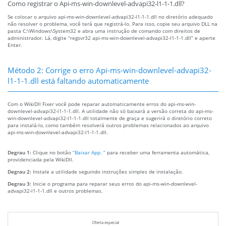
Como registrar o Api-ms-win-downlevel-advapi32-l1-1-1.dll?
Se colocar o arquivo api-ms-win-downlevel-advapi32-l1-1-1.dll no diretório adequado
não resolver o problema, você terá que registrá-lo. Para isso, copie seu arquivo DLL na
pasta C:\Windows\System32 e abra uma instrução de comando com direitos de
administrador. Lá, digite “regsvr32 api-ms-win-downlevel-advapi32-l1-1-1.dll” e aperte
Enter.
Método 2: Corrige o erro Api-ms-win-downlevel-advapi32-
l1-1-1.dll está faltando automaticamente
Com o WikiDll Fixer você pode reparar automaticamente erros do api-ms-win-
downlevel-advapi32-l1-1-1.dll. A utilidade não só baixará a versão correta do api-ms-
win-downlevel-advapi32-l1-1-1.dll totalmente de graça e sugerirá o diretório correto
para instalá-lo, como também resolverá outros problemas relacionados ao arquivo
api-ms-win-downlevel-advapi32-l1-1-1.dll.
Degrau 1:
Clique no botão
“Baixar App. ”
para receber uma ferramenta automática,
providenciada pela WikiDll.
Degrau 2:
Instale a utilidade seguindo instruções simples de instalação.
Degrau 3:
Inicie o programa para reparar seus erros do api-ms-win-downlevel-
advapi32-l1-1-1.dll e outros problemas.
Oferta especial