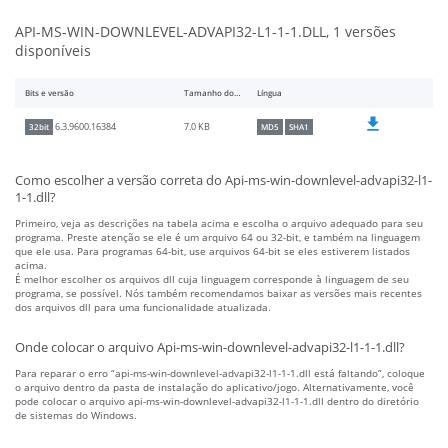
API-MS-WIN-DOWNLEVEL-ADVAPI32-L1-1-1.DLL, 1 versões
disponíveis
Bits e versão
Tamanho do arquivo
Língua
7.0 KB
6.3.9600.16384
32bit
MD5
SHA1
Como escolher a versão correta do Api-ms-win-downlevel-advapi32-l1-
1-1.dll?
Primeiro, veja as descrições na tabela acima e escolha o arquivo adequado para seu
programa. Preste atenção se ele é um arquivo 64 ou 32-bit, e também na linguagem
que ele usa. Para programas 64-bit, use arquivos 64-bit se eles estiverem listados
acima.
É melhor escolher os arquivos dll cuja linguagem corresponde à linguagem de seu
programa, se possível. Nós também recomendamos baixar as versões mais recentes
dos arquivos dll para uma funcionalidade atualizada.
Onde colocar o arquivo Api-ms-win-downlevel-advapi32-l1-1-1.dll?
Para reparar o erro “api-ms-win-downlevel-advapi32-l1-1-1.dll está faltando”, coloque
o arquivo dentro da pasta de instalação do aplicativo/jogo. Alternativamente, você
pode colocar o arquivo api-ms-win-downlevel-advapi32-l1-1-1.dll dentro do diretório
de sistemas do Windows.