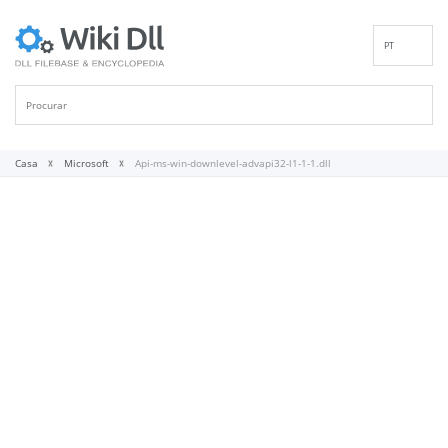
PT
EN
DE
ES
FR
Casa
Microsoft
Api-ms-win-downlevel-advapi32-l1-1-1.dll
IT
RU
ID
NL
NN
SV
VI
FI