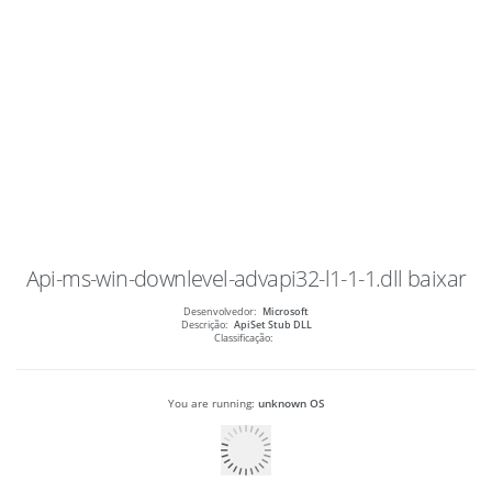
Api-ms-win-downlevel-advapi32-l1-1-1.dll
baixar
Desenvolvedor:
Microsoft
Descrição:
ApiSet Stub DLL
Classificação:
You are running:
unknown OS