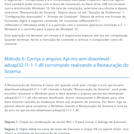
Você também pode iniciar com o disco de instalação ou flash drive USB inicializável
com a distribuição Windows 10. Na tela de instalação, selecione seu idioma e depois
selecione “Restauração do Sistema”. Depois disso, vá até “Solução de Problemas” >
“Configurações Avançadas” > “Prompt de Comando”. Depois de entrar em Prompt de
Comando, digite o seguinte comando: sfc /scannow /offbootdir=C:\
/offwindir=C:\Windows onde C é a partição com o sistema operativo instalado e C: \
Windows é o caminho para a pasta do Windows 10.
Esta operação irá demorar um tempo e é importante esperar até ela ser completada.
Quando terminar, feche a instrução de comando e reinicie o computador como de
costume.
Método 6: Corrija o arquivo Api-ms-win-downlevel-
advapi32-l1-1-1.dll corrompido realizando a Restauração do
Sistema
A Restauração do Sistema é muito útil quando você quer corrigir o erro api-ms-win-
downlevel-advapi32-l1-1-1.dll. Usando a função “Restauração do Sistema”, você pode
escolher restaurar o Windows para a data quando o arquivo api-ms-win-downlevel-
advapi32-l1-1-1.dll não estava danificado. Assim, restaurando o Windows para uma
data anterior cancela as mudanças feitas aos arquivos do sistema. Por favor, siga os
passos abaixo para recuperar o Windows usando a Restauração do Sistema e livre-se
do erro no api-ms-win-downlevel-advapi32-l1-1-1.dll.
Degrau 1:
Clique na combinação de teclas Win + R para iniciar o diálogo de Executar.
Degrau 2:
Digite
rstrui
na caixa de texto de Executar e clique OK ou aperte Enter. Isso
abrirá a utilidade de recuperação do sistema.