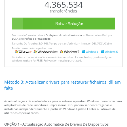
4.365.534
transferências
Baixar
Solução
See more information about
Outbyte
and unistall
instrustions
. Please review Outbyte
EULA
and
Política de Privacidade
Tamanho Do Arquivo: 3.04 MB, Tempo de transferência: < 1 min. on DSL/ADSL/Cable
Esta ferramenta é compatível com:
Limitations: trial version offers an unlimited number of scans, backup, restore of your
windows registry for FREE. Full version must be purchased.
Método 3: Actualizar drivers para restaurar ficheiros .dll em
falta
As actualizações de controladores para o sistema operativo Windows, bem como para
adaptadores de rede, monitores, impressoras, etc., podem ser descarregadas e
instaladas independentemente a partir do Windows Update Center ou através de
utilitários especializados.
OPÇÃO 1 - Actualização Automática De Drivers De Dispositivos