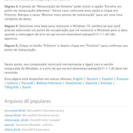
Degrau 3:
A janela de “Restauração do Sistema” pode incluir a opção “Escolha um
ponto de restauração diferente”. Nesse caso, selecione esta opção e clique em
Próximo. Marque a caixa “Mostrar mais pontos de restauração” para ver uma lista
completa de datas.
Degrau 4:
Selecione uma data para restaurar o Windows 10. Lembre-se que você
precisa selecionar um ponto de recuperação que irá restaurar o Windows para a data
quando a mensagem de erro do api-ms-win-downlevel-advapi32-l1-1-1.dll não
aparecia.
Degrau 5:
Clique no botão “Próximo” e depois clique em “Finalizar” para confirmar seu
ponto de restauração.
Neste ponto, seu computador reiniciará normalmente e ligará com a versão
restaurada do Windows, e o erro do api-ms-win-downlevel-advapi32-l1-1-1.dll deve ser
resolvido.
Esta página está disponível em outros idiomas:
English
|
Deutsch
|
Español
|
Français
|
Italiano
|
Русский
|
Bahasa Indonesia
|
Nederlands
|
Nynorsk
|
Svenska
|
Tiếng Việt
|
Suomi
Arquivos dll populares
vcruntime140.dll
- Microsoft® C Runtime Library
msvcp140.dll
- Microsoft® C Runtime Library
d3dcompiler_43.dll
- Direct3D HLSL Compiler
xlive.dll
- Games for Windows - LIVE DLL
d3dx9_43.dll
- Direct3D 9 Extensions