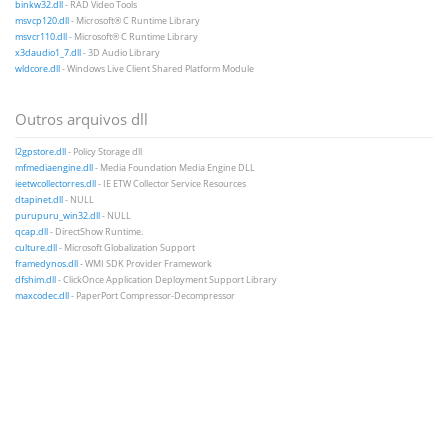
binkw32.dll
- RAD Video Tools
msvcp120.dll
- Microsoft® C Runtime Library
msvcr110.dll
- Microsoft® C Runtime Library
x3daudio1_7.dll
- 3D Audio Library
wldcore.dll
- Windows Live Client Shared Platform Module
Outros arquivos dll
l2gpstore.dll
- Policy Storage dll
mfmediaengine.dll
- Media Foundation Media Engine DLL
ieetwcollectorres.dll
- IE ETW Collector Service Resources
dtapinet.dll
- NULL
purupuru_win32.dll
- NULL
qcap.dll
- DirectShow Runtime.
culture.dll
- Microsoft Globalization Support
framedynos.dll
- WMI SDK Provider Framework
dfshim.dll
- ClickOnce Application Deployment Support Library
maxcodec.dll
- PaperPort Compressor-Decompressor