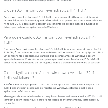
arquivo api-ms-win-downlevel-advapi32-l1-1-1.dll também.
O que é Api-ms-win-downlevel-advapi32-l1-1-1.dll?
Api-ms-win-downlevel-advapi32-l1-1-1.dll é um arquivo DLL (Dynamic Link Library),
desenvolvido pela Microsoft, que é referenciado a arquivos de sistema essenciais no
Windows OS. Ele geralmente contém um conjunto de procedimentos e funções do
driver, que podem ser aplicados pelo Windows.
Para que é usado o Api-ms-win-downlevel-advapi32-l1-1-
1.dll?
O arquivo Api-ms-win-downlevel-advapi32-l1-1-1.dll, também conhecido como ApiSet
Stub DLL, é normalmente associado ao Microsoft® Windows® Operating System. Ele é
um componente essencial, que garante que os programas do Windows operem
apropriadamente. Portanto, se o arquivo api-ms-win-downlevel-advapi32-l1-1-1.dll
estiver faltando, isso pode afetar negativamente o trabalho do software associado.
O que significa o erro Api-ms-win-downlevel-advapi32-l1-1-
1.dll está faltando?
Há vários motivos que podem causar erros no api-ms-win-downlevel-advapi32-l1-1-
1.dll. Estes incluem problemas de registro no Windows, softwares maliciosos,
aplicativos defeituosos, etc.
Mensagens de erro relacionadas ao arquivo api-ms-win-downlevel-advapi32-l1-1-1.dll
também podem indicar que o arquivo foi instalado incorretamente, corrompido ou
removido.