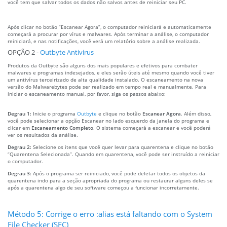
você tem que salvar todos os dados não salvos antes de reiniciar seu PC.
Após clicar no botão “Escanear Agora”, o computador reiniciará e automaticamente
começará a procurar por vírus e malwares. Após terminar a análise, o computador
reiniciará, e nas notificações, você verá um relatório sobre a análise realizada.
OPÇÃO 2 -
Outbyte Antivirus
Produtos da Outbyte são alguns dos mais populares e efetivos para combater
malwares e programas indesejados, e eles serão úteis até mesmo quando você tiver
um antivírus terceirizado de alta qualidade instalado. O escaneamento na nova
versão do Malwarebytes pode ser realizado em tempo real e manualmente. Para
iniciar o escaneamento manual, por favor, siga os passos abaixo:
Degrau 1:
Inicie o programa
Outbyte
e clique no botão
Escanear Agora
. Além disso,
você pode selecionar a opção Escanear no lado esquerdo da janela do programa e
clicar em
Escaneamento Completo
. O sistema começará a escanear e você poderá
ver os resultados da análise.
Degrau 2:
Selecione os itens que você quer levar para quarentena e clique no botão
“Quarentena Selecionada”. Quando em quarentena, você pode ser instruído a reiniciar
o computador.
Degrau 3:
Após o programa ser reiniciado, você pode deletar todos os objetos da
quarentena indo para a seção apropriada do programa ou restaurar alguns deles se
após a quarentena algo de seu software começou a funcionar incorretamente.
Método 5: Corrige o erro :alias está faltando com o System
File Checker (SFC)