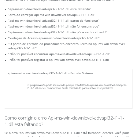
Outros erros comuns do api-ms-win-downlevel-advapi32-l1-1-1.dll incluem:
“api-ms-win-downlevel-advapi32-l1-1-1.dll está faltando”
“erro ao carregar api-ms-win-downlevel-advapi32-l1-1-1.dll”
“api-ms-win-downlevel-advapi32-l1-1-1.dll parou de funcionar”
“api-ms-win-downlevel-advapi32-l1-1-1.dll não foi encontrado”
“api-ms-win-downlevel-advapi32-l1-1-1.dll não pôde ser localizado”
“Violação de Acesso api-ms-win-downlevel-advapi32-l1-1-1.dll”
“O ponto de entrada do procedimento encontrou erro no api-ms-win-downlevel-
advapi32-l1-1-1.dll”
“Não foi possível encontrar api-ms-win-downlevel-advapi32-l1-1-1.dll”
“Não foi possível registar o api-ms-win-downlevel-advapi32-l1-1-1.dll”
api-ms-win-downlevel-advapi32-l1-1-1.dll - Erro do Sistema
O programa não pode ser iniciado porque está faltando api-ms-win-downlevel-advapi32-
l1-1-1.dll no seu computador. Tente reinstalá-lo para resolver esse problema.
Como corrigir o erro Api-ms-win-downlevel-advapi32-l1-1-
1.dll está faltando?
Se o erro “api-ms-win-downlevel-advapi32-l1-1-1.dll está faltando” ocorrer, você pode