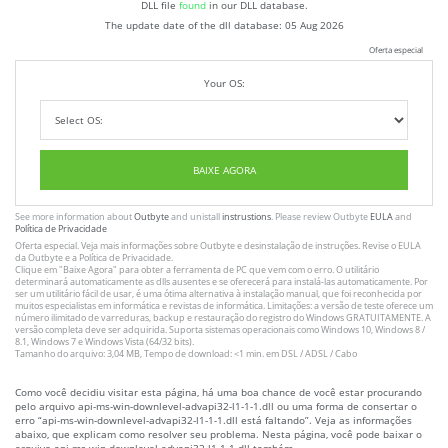
DLL file
found
in our DLL database.
The update date of the dll database:
05 Aug 2026
Oferta especial
Your OS:
BAIXE AGORA
See more information about
Outbyte
and unistall
instrustions
. Please review Outbyte
EULA
and
Política de Privacidade
Oferta especial. Veja mais informações sobre
Outbyte
e desinstalação
de instruções
. Revise o
EULA
da Outbyte e a
Política de Privacidade
.
Clique em
"Baixe Agora"
para obter a ferramenta de PC que vem com o erro. O utilitário
determinará automaticamente as dlls ausentes e se oferecerá para instalá-las automaticamente. Por
ser um utilitário fácil de usar, é uma ótima alternativa à instalação manual, que foi reconhecida por
muitos especialistas em informática e revistas de informática. Limitações: a versão de teste oferece um
número ilimitado de varreduras, backup e restauração do registro do Windows GRATUITAMENTE. A
versão completa deve ser adquirida. Suporta sistemas operacionais como Windows 10, Windows 8 /
8.1, Windows 7 e Windows Vista (64/32 bits).
Tamanho do arquivo: 3,04 MB, Tempo de download: <1 min. em DSL / ADSL / Cabo
Como você decidiu visitar esta página, há uma boa chance de você estar procurando
pelo arquivo api-ms-win-downlevel-advapi32-l1-1-1.dll ou uma forma de consertar o
erro “api-ms-win-downlevel-advapi32-l1-1-1.dll está faltando”. Veja as informações
abaixo, que explicam como resolver seu problema. Nesta página, você pode baixar o