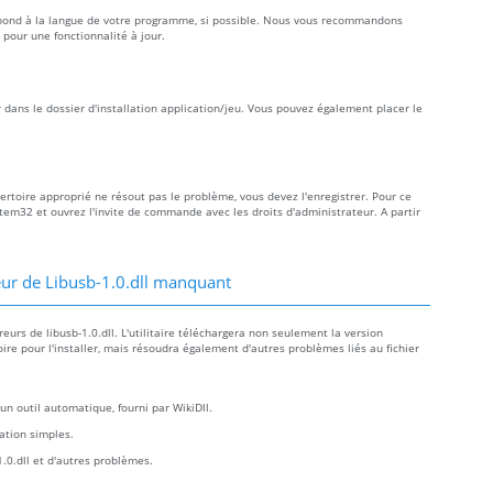
rrespond à la langue de votre programme, si possible. Nous vous recommandons
 pour une fonctionnalité à jour.
er dans le dossier d'installation application/jeu. Vous pouvez également placer le
épertoire approprié ne résout pas le problème, vous devez l'enregistrer. Pour ce
ystem32 et ouvrez l'invite de commande avec les droits d'administrateur. A partir
ur de Libusb-1.0.dll manquant
urs de libusb-1.0.dll. L'utilitaire téléchargera non seulement la version
oire pour l'installer, mais résoudra également d'autres problèmes liés au fichier
un outil automatique, fourni par WikiDll.
llation simples.
.0.dll et d'autres problèmes.