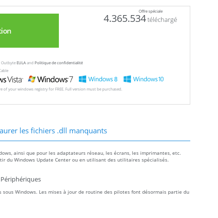
Offre spéciale
4.365.534
téléchargé
tion
ew Outbyte
EULA
and
Politique de confidentialité
Cable
ore of your windows registry for FREE. Full version must be purchased.
aurer les fichiers .dll manquants
dows, ainsi que pour les adaptateurs réseau, les écrans, les imprimantes, etc.
r du Windows Update Center ou en utilisant des utilitaires spécialisés.
 Périphériques
 sous Windows. Les mises à jour de routine des pilotes font désormais partie du