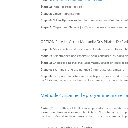
étape 2:
Installer l'application
étape 3:
Lancer l'application
étape 4:
Driver Updater recherche dans votre système les con
étape 5:
Cliquez sur "Mise à jour" pour mettre automatiquemen
OPTION 2 - Mise À Jour Manuelle Des Pilotes De Pér
étape 1:
Aller à la boîte de recherche Taskbar - écrire Device 
étape 2:
Sélectionnez une catégorie pour consulter les noms des a
étape 3:
Choisissez Rechercher automatiquement un logiciel de 
étape 4:
Examinez le Pilote de Mise à jour et sélectionnez-le
étape 5:
Il se peut que Windows ne soit pas en mesure de trouver
du fabricant, où toutes les instructions nécessaires sont dispon
Méthode 4: Scanner le programme malveillant 
Parfois, l'erreur libusb-1.0.dll peut se produire en raison de p
intentionnellement corrompre les fichiers DLL afin de les rempl
un devrait être d’analyser votre ordinateur à la recherche de p
OPTION 1 - Windows Defender