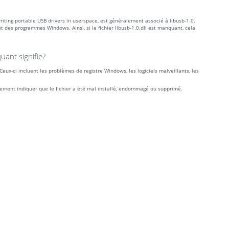
riting portable USB drivers in userspace, est généralement associé à libusb-1.0.
 des programmes Windows. Ainsi, si le fichier libusb-1.0.dll est manquant, cela
uant signifie?
Ceux-ci incluent les problèmes de registre Windows, les logiciels malveillants, les
alement indiquer que le fichier a été mal installé, endommagé ou supprimé.