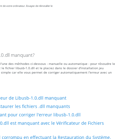
 de votre ordinateur. Essayez de réinstaller le
1.0.dll manquant?
ser l'une des méthodes ci-dessous - manuelle ou automatique - pour résoudre le
ichier libusb-1.0.dll et le placiez dans le dossier d'installation jeu
 simple car elle vous permet de corriger automatiquement l'erreur avec un
reur de Libusb-1.0.dll manquant
taurer les fichiers .dll manquants
t pour corriger l'erreur libusb-1.0.dll
0.dll est manquant avec le Vérificateur de Fichiers
ll corrompu en effectuant la Restauration du Système.