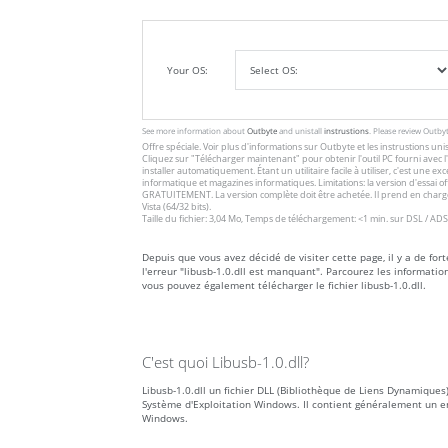
Your OS:
See more information about
Outbyte
and unistall
instrustions
. Please review Outby
Offre spéciale. Voir plus d'informations sur
Outbyte
et les
instrustions unis
Cliquez sur
"Télécharger maintenant"
pour obtenir l'outil PC fourni avec
installer automatiquement. Étant un utilitaire facile à utiliser, c'est une 
informatique et magazines informatiques. Limitations: la version d'essai 
GRATUITEMENT. La version complète doit être achetée. Il prend en charge
Vista (64/32 bits).
Taille du fichier: 3,04 Mo, Temps de téléchargement: <1 min. sur DSL / ADS
Depuis que vous avez décidé de visiter cette page, il y a de for
l'erreur "libusb-1.0.dll est manquant". Parcourez les informati
vous pouvez également télécharger le fichier libusb-1.0.dll.
C'est quoi Libusb-1.0.dll?
Libusb-1.0.dll un fichier DLL (Bibliothèque de Liens Dynamiques)
Système d'Exploitation Windows. Il contient généralement un e
Windows.