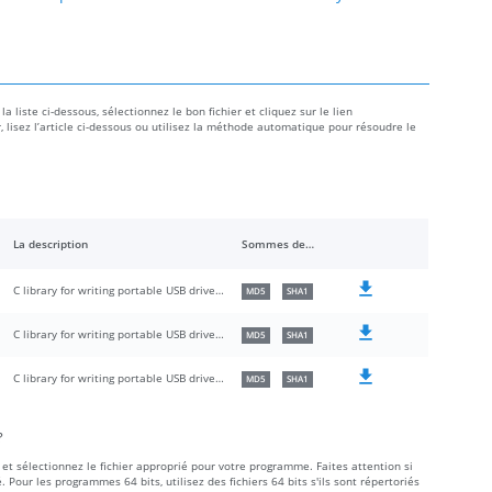
a liste ci-dessous, sélectionnez le bon fichier et cliquez sur le lien
r, lisez l’article ci-dessous ou utilisez la méthode automatique pour résoudre le
La description
Sommes de contrôle
C library for writing portable USB drivers in userspace
MD5
SHA1
C library for writing portable USB drivers in userspace
MD5
SHA1
C library for writing portable USB drivers in userspace
MD5
SHA1
?
et sélectionnez le fichier approprié pour votre programme. Faites attention si
é. Pour les programmes 64 bits, utilisez des fichiers 64 bits s'ils sont répertoriés