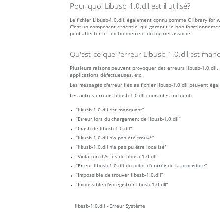
Pour quoi Libusb-1.0.dll est-il utilisé?
Le fichier Libusb-1.0.dll, également connu comme C library for w
C'est un composant essentiel qui garantit le bon fonctionnement
peut affecter le fonctionnement du logiciel associé.
Qu'est-ce que l'erreur Libusb-1.0.dll est manq
Plusieurs raisons peuvent provoquer des erreurs libusb-1.0.dll. 
applications défectueuses, etc.
Les messages d'erreur liés au fichier libusb-1.0.dll peuvent ég
Les autres erreurs libusb-1.0.dll courantes incluent:
“libusb-1.0.dll est manquant”
“Erreur lors du chargement de libusb-1.0.dll”
“Crash de libusb-1.0.dll”
“libusb-1.0.dll n'a pas été trouvé”
“libusb-1.0.dll n'a pas pu être localisé”
“Violation d'Accès de libusb-1.0.dll”
“Erreur libusb-1.0.dll du point d'entrée de la procédure”
“Impossible de trouver libusb-1.0.dll”
“Impossible d'enregistrer libusb-1.0.dll”
libusb-1.0.dll - Erreur Système