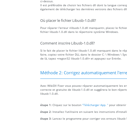
ci-dessus.
Il est préférable de choisir les fichiers dll dont la langue co
également de télécharger les dernières versions des fichiers dll
Où placer le fichier Libusb-1.0.dll?
Pour réparer l'erreur «libusb-1.0.dll manquant», placez le fichi
fichier libusb-1.0.dll dans le répertoire système Windows.
Comment inscrire Libusb-1.0.dll?
Si le fait de placer le fichier libusb-1.0.dll manquant dans le r
faire, copiez votre fichier DLL dans le dossier C: \ Windows \ S
de là, tapez «regsvr32 libusb-1.0.dll» et appuyez sur Entrée.
Méthode 2: Corrigez automatiquement l'erre
Avec WikiDll Fixer vous pouvez réparer automatiquement les erre
correcte et gratuite de libusb-1.0.dll et suggérera le bon répert
libusb-1.0.dll.
étape 1:
Cliquez sur le bouton
“Télécharger App. ”
pour obtenir 
étape 2:
Installez l'utilitaire en suivant les instructions d'insta
étape 3:
Lancez le programme pour corriger vos erreurs libusb-1