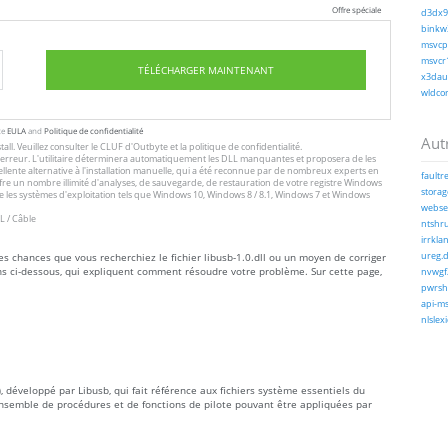
Offre spéciale
d3dx9_
binkw3
msvcp1
msvcr1
TÉLÉCHARGER MAINTENANT
x3daud
wldcor
te
EULA
and
Politique de confidentialité
Autr
tall
. Veuillez consulter le
CLUF
d'Outbyte et
la politique de confidentialité
.
 l'erreur. L'utilitaire déterminera automatiquement les DLL manquantes et proposera de les
excellente alternative à l'installation manuelle, qui a été reconnue par de nombreux experts en
faultre
offre un nombre illimité d'analyses, de sauvegarde, de restauration de votre registre Windows
storag
 les systèmes d'exploitation tels que Windows 10, Windows 8 / 8.1, Windows 7 et Windows
webser
L / Câble
ntshru
irrklan
tes chances que vous recherchiez le fichier libusb-1.0.dll ou un moyen de corriger
ureg.d
ons ci-dessous, qui expliquent comment résoudre votre problème. Sur cette page,
nvwgf
pwrshp
api-ms
nlslex
, développé par Libusb, qui fait référence aux fichiers système essentiels du
nsemble de procédures et de fonctions de pilote pouvant être appliquées par