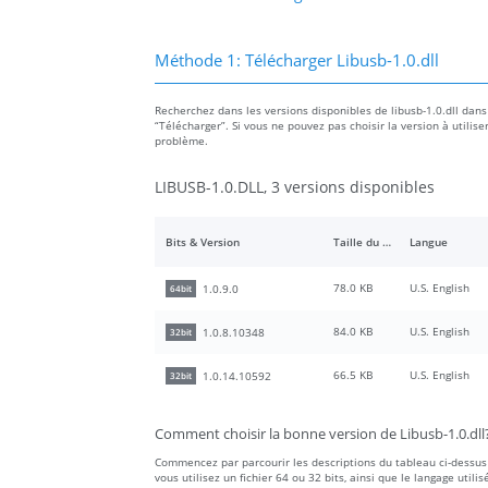
Méthode 1: Télécharger Libusb-1.0.dll
Recherchez dans les versions disponibles de libusb-1.0.dll dans l
“Télécharger”. Si vous ne pouvez pas choisir la version à utilise
problème.
LIBUSB-1.0.DLL, 3 versions disponibles
Bits & Version
Taille du fichier
Langue
78.0 KB
U.S. English
1.0.9.0
64bit
84.0 KB
U.S. English
1.0.8.10348
32bit
66.5 KB
U.S. English
1.0.14.10592
32bit
Comment choisir la bonne version de Libusb-1.0.dll
Commencez par parcourir les descriptions du tableau ci-dessus 
vous utilisez un fichier 64 ou 32 bits, ainsi que le langage utilis