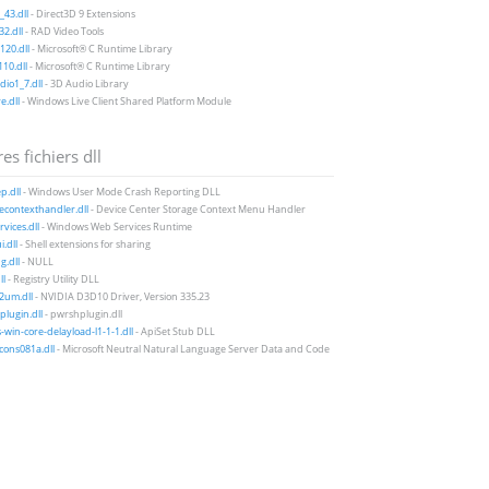
43.dll
- Direct3D 9 Extensions
2.dll
- RAD Video Tools
20.dll
- Microsoft® C Runtime Library
10.dll
- Microsoft® C Runtime Library
io1_7.dll
- 3D Audio Library
e.dll
- Windows Live Client Shared Platform Module
es fichiers dll
p.dll
- Windows User Mode Crash Reporting DLL
econtexthandler.dll
- Device Center Storage Context Menu Handler
vices.dll
- Windows Web Services Runtime
i.dll
- Shell extensions for sharing
g.dll
- NULL
ll
- Registry Utility DLL
2um.dll
- NVIDIA D3D10 Driver, Version 335.23
lugin.dll
- pwrshplugin.dll
-win-core-delayload-l1-1-1.dll
- ApiSet Stub DLL
icons081a.dll
- Microsoft Neutral Natural Language Server Data and Code