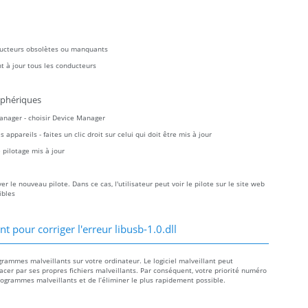
ducteurs obsolètes ou manquants
t à jour tous les conducteurs
iphériques
Manager - choisir Device Manager
ppareils - faites un clic droit sur celui qui doit être mis à jour
pilotage mis à jour
 le nouveau pilote. Dans ce cas, l'utilisateur peut voir le pilote sur le site web
ibles
pour corriger l'erreur libusb-1.0.dll
rogrammes malveillants sur votre ordinateur. Le logiciel malveillant peut
acer par ses propres fichiers malveillants. Par conséquent, votre priorité numéro
rogrammes malveillants et de l’éliminer le plus rapidement possible.