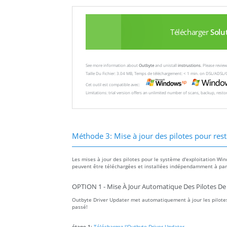
Télécharger
Solu
See more information about
Outbyte
and unistall
instrustions
. Please revi
Taille Du Fichier: 3.04 MB, Temps de téléchargement: < 1 min. on DSL/ADSL/
Cet outil est compatible avec:
Limitations: trial version offers an unlimited number of scans, backup, rest
Méthode 3: Mise à jour des pilotes pour rest
Les mises à jour des pilotes pour le système d'exploitation Win
peuvent être téléchargées et installées indépendamment à parti
OPTION 1 - Mise À Jour Automatique Des Pilotes De
Outbyte Driver Updater met automatiquement à jour les pilotes
passé!
étape 1:
Téléchargez l'Outbyte Driver Updater