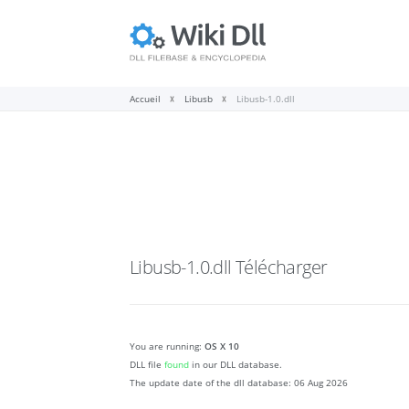
Accueil
Libusb
Libusb-1.0.dll
Libusb-1.0.dll
Télécharger
You are running:
OS X 10
DLL file
found
in our DLL database.
The update date of the dll database:
06 Aug 2026