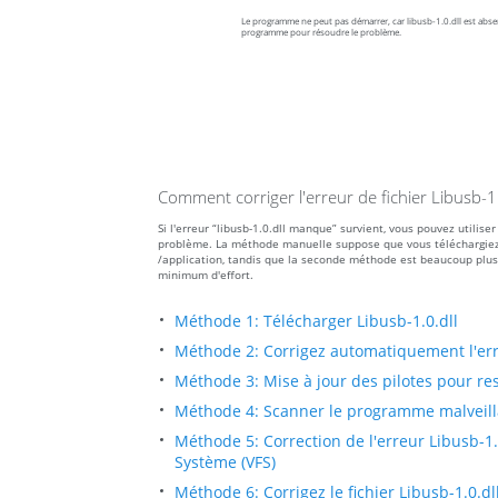
Le programme ne peut pas démarrer, car libusb-1.0.dll est absent
programme pour résoudre le problème.
Comment corriger l'erreur de fichier Libusb-
Si l'erreur “libusb-1.0.dll manque” survient, vous pouvez utili
problème. La méthode manuelle suppose que vous téléchargiez le f
/application, tandis que la seconde méthode est beaucoup plus
minimum d'effort.
Méthode 1: Télécharger Libusb-1.0.dll
Méthode 2: Corrigez automatiquement l'er
Méthode 3: Mise à jour des pilotes pour res
Méthode 4: Scanner le programme malveillan
Méthode 5: Correction de l'erreur Libusb-1.
Système (VFS)
Méthode 6: Corrigez le fichier Libusb-1.0.d