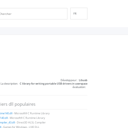
FR
EN
DE
ES
IT
PT
RU
ID
NL
Développeur:
Libusb
NN
La description:
C library for writing portable USB drivers in userspace
évaluation:
SV
VI
iers dll populaires
FI
ime140.dll
- Microsoft® C Runtime Library
40.dll
- Microsoft® C Runtime Library
piler_43.dll
- Direct3D HLSL Compiler
ll
- Games for Windows - LIVE DLL