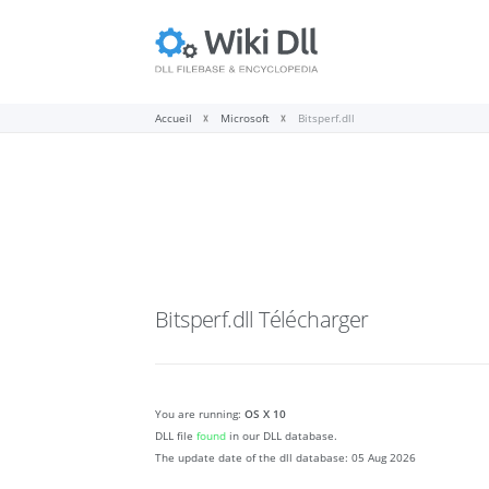
Accueil
Microsoft
Bitsperf.dll
Bitsperf.dll
Télécharger
You are running:
OS X 10
DLL file
found
in our DLL database.
The update date of the dll database:
05 Aug 2026