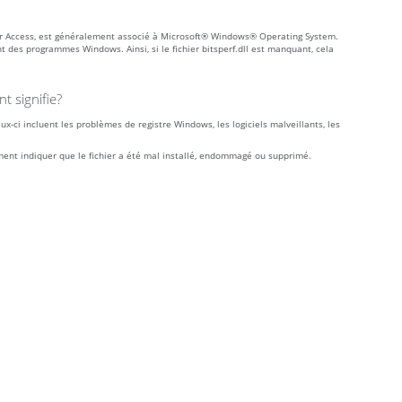
er Access, est généralement associé à Microsoft® Windows® Operating System.
 des programmes Windows. Ainsi, si le fichier bitsperf.dll est manquant, cela
t signifie?
ux-ci incluent les problèmes de registre Windows, les logiciels malveillants, les
ement indiquer que le fichier a été mal installé, endommagé ou supprimé.