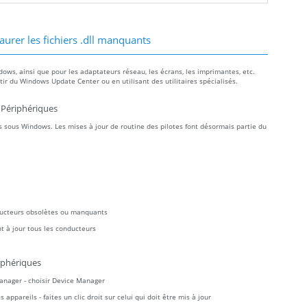
aurer les fichiers .dll manquants
dows, ainsi que pour les adaptateurs réseau, les écrans, les imprimantes, etc.
r du Windows Update Center ou en utilisant des utilitaires spécialisés.
 Périphériques
 sous Windows. Les mises à jour de routine des pilotes font désormais partie du
ducteurs obsolètes ou manquants
t à jour tous les conducteurs
iphériques
Manager - choisir Device Manager
ppareils - faites un clic droit sur celui qui doit être mis à jour