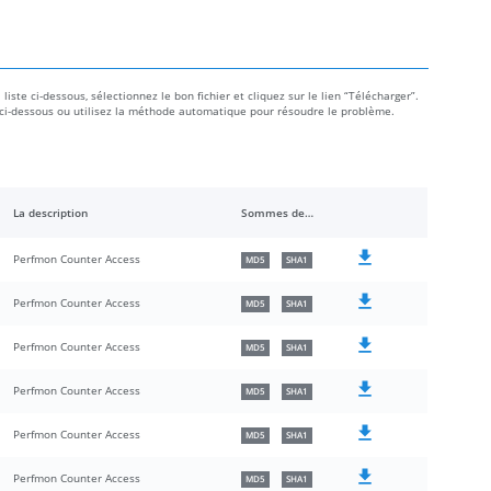
liste ci-dessous, sélectionnez le bon fichier et cliquez sur le lien “Télécharger”.
icle ci-dessous ou utilisez la méthode automatique pour résoudre le problème.
La description
Sommes de contrôle
Perfmon Counter Access
MD5
SHA1
Perfmon Counter Access
MD5
SHA1
Perfmon Counter Access
MD5
SHA1
Perfmon Counter Access
MD5
SHA1
Perfmon Counter Access
MD5
SHA1
Perfmon Counter Access
MD5
SHA1