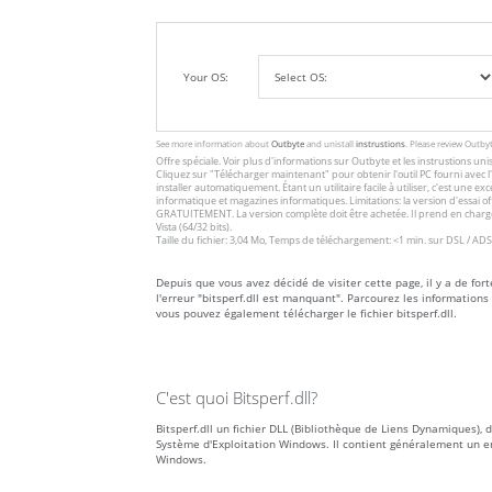
Your OS:
See more information about
Outbyte
and unistall
instrustions
. Please review Outby
Offre spéciale. Voir plus d'informations sur
Outbyte
et les
instrustions unis
Cliquez sur
"Télécharger maintenant"
pour obtenir l'outil PC fourni avec
installer automatiquement. Étant un utilitaire facile à utiliser, c'est une 
informatique et magazines informatiques. Limitations: la version d'essai 
GRATUITEMENT. La version complète doit être achetée. Il prend en charge
Vista (64/32 bits).
Taille du fichier: 3,04 Mo, Temps de téléchargement: <1 min. sur DSL / ADS
Depuis que vous avez décidé de visiter cette page, il y a de for
l'erreur "bitsperf.dll est manquant". Parcourez les information
vous pouvez également télécharger le fichier bitsperf.dll.
C'est quoi Bitsperf.dll?
Bitsperf.dll un fichier DLL (Bibliothèque de Liens Dynamiques), 
Système d'Exploitation Windows. Il contient généralement un e
Windows.