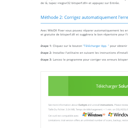
de là, tapez «regsvr32 bitsperf.dll» et appuyez sur Entrée.
Méthode 2: Corrigez automatiquement l'erre
Avec WikiDll Fixer vous pouvez réparer automatiquement les erre
et gratuite de bitsperf.dll et suggérera le bon répertoire pour l
étape 1:
Cliquez sur le bouton
“Télécharger App. ”
pour obtenir 
étape 2:
Installez l'utilitaire en suivant les instructions d'insta
étape 3:
Lancez le programme pour corriger vos erreurs bitsperf
Télécharger
Solu
See more information about
Outbyte
and unistall
instrustions
. Please revi
Taille Du Fichier: 3.04 MB, Temps de téléchargement: < 1 min. on DSL/ADSL/
Cet outil est compatible avec:
Limitations: trial version offers an unlimited number of scans, backup, rest