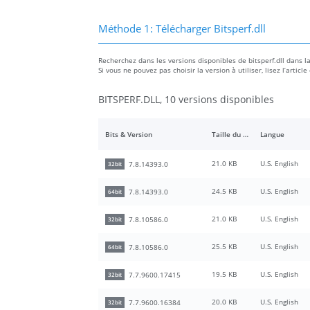
Méthode 1: Télécharger Bitsperf.dll
Recherchez dans les versions disponibles de bitsperf.dll dans la 
Si vous ne pouvez pas choisir la version à utiliser, lisez l’art
BITSPERF.DLL, 10 versions disponibles
Bits & Version
Taille du fichier
Langue
21.0 KB
U.S. English
7.8.14393.0
32bit
24.5 KB
U.S. English
7.8.14393.0
64bit
21.0 KB
U.S. English
7.8.10586.0
32bit
25.5 KB
U.S. English
7.8.10586.0
64bit
19.5 KB
U.S. English
7.7.9600.17415
32bit
20.0 KB
U.S. English
7.7.9600.16384
32bit