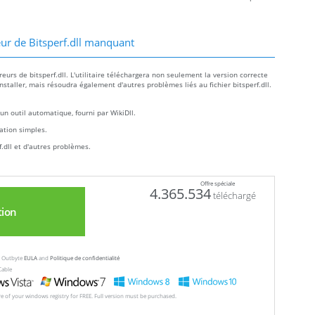
ur de Bitsperf.dll manquant
urs de bitsperf.dll. L'utilitaire téléchargera non seulement la version correcte
'installer, mais résoudra également d'autres problèmes liés au fichier bitsperf.dll.
un outil automatique, fourni par WikiDll.
llation simples.
.dll et d'autres problèmes.
Offre spéciale
4.365.534
téléchargé
tion
ew Outbyte
EULA
and
Politique de confidentialité
Cable
ore of your windows registry for FREE. Full version must be purchased.