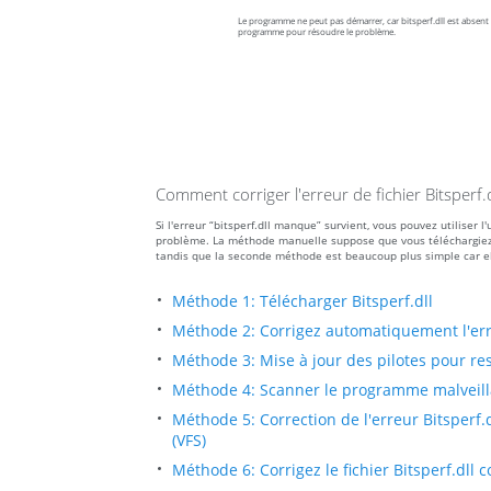
Le programme ne peut pas démarrer, car bitsperf.dll est absent d
programme pour résoudre le problème.
Comment corriger l'erreur de fichier Bitsperf
Si l'erreur “bitsperf.dll manque” survient, vous pouvez utilise
problème. La méthode manuelle suppose que vous téléchargiez le f
tandis que la seconde méthode est beaucoup plus simple car el
Méthode 1: Télécharger Bitsperf.dll
Méthode 2: Corrigez automatiquement l'err
Méthode 3: Mise à jour des pilotes pour res
Méthode 4: Scanner le programme malveillan
Méthode 5: Correction de l'erreur Bitsperf.
(VFS)
Méthode 6: Corrigez le fichier Bitsperf.dll