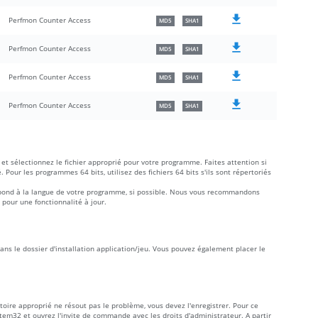
Perfmon Counter Access
MD5
SHA1
Perfmon Counter Access
MD5
SHA1
Perfmon Counter Access
MD5
SHA1
Perfmon Counter Access
MD5
SHA1
et sélectionnez le fichier approprié pour votre programme. Faites attention si
é. Pour les programmes 64 bits, utilisez des fichiers 64 bits s'ils sont répertoriés
rrespond à la langue de votre programme, si possible. Nous vous recommandons
 pour une fonctionnalité à jour.
 dans le dossier d'installation application/jeu. Vous pouvez également placer le
ertoire approprié ne résout pas le problème, vous devez l'enregistrer. Pour ce
ystem32 et ouvrez l'invite de commande avec les droits d'administrateur. A partir