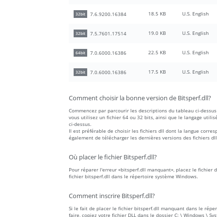
18.5 KB
U.S. English
7.6.9200.16384
32bit
19.0 KB
U.S. English
7.5.7601.17514
32bit
22.5 KB
U.S. English
7.0.6000.16386
64bit
17.5 KB
U.S. English
7.0.6000.16386
32bit
Comment choisir la bonne version de Bitsperf.dll?
Commencez par parcourir les descriptions du tableau ci-dessus 
vous utilisez un fichier 64 ou 32 bits, ainsi que le langage utilis
ci-dessus.
Il est préférable de choisir les fichiers dll dont la langue co
également de télécharger les dernières versions des fichiers dll
Où placer le fichier Bitsperf.dll?
Pour réparer l'erreur «bitsperf.dll manquant», placez le fichier
fichier bitsperf.dll dans le répertoire système Windows.
Comment inscrire Bitsperf.dll?
Si le fait de placer le fichier bitsperf.dll manquant dans le rép
faire, copiez votre fichier DLL dans le dossier C: \ Windows \ S