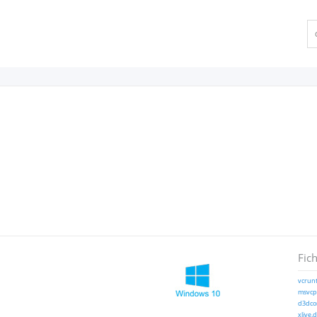
Fich
vcrunt
msvcp1
d3dcom
xlive.d