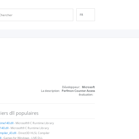
FR
EN
DE
ES
IT
PT
RU
ID
NL
Développeur:
Microsoft
NN
La description:
Perfmon Counter Access
évaluation:
SV
VI
iers dll populaires
FI
ime140.dll
- Microsoft® C Runtime Library
40.dll
- Microsoft® C Runtime Library
piler_43.dll
- Direct3D HLSL Compiler
ll
- Games for Windows - LIVE DLL