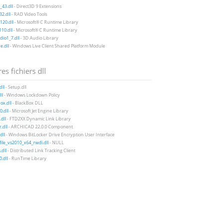
43.dll
- Direct3D 9 Extensions
2.dll
- RAD Video Tools
20.dll
- Microsoft® C Runtime Library
10.dll
- Microsoft® C Runtime Library
io1_7.dll
- 3D Audio Library
e.dll
- Windows Live Client Shared Platform Module
es fichiers dll
dll
- Setup.dll
ll
- Windows Lockdown Policy
ox.dll
- BlackBox DLL
0.dll
- Microsoft Jet Engine Library
dll
- FTD2XX Dynamic Link Library
.dll
- ARCHICAD 22.0.0 Component
dll
- Windows BitLocker Drive Encryption User Interface
file_vs2010_x64_rwdi.dll
- NULL
.dll
- Distributed Link Tracking Client
0.dll
- RunTime Library