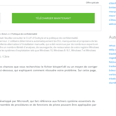
Offre spéciale
d3dx9_
binkw3
msvcp1
msvcr1
TÉLÉCHARGER MAINTENANT
x3daud
wldcor
te
EULA
and
Politique de confidentialité
Autr
tall
. Veuillez consulter le
CLUF
d'Outbyte et
la politique de confidentialité
.
 l'erreur. L'utilitaire déterminera automatiquement les DLL manquantes et proposera de les
excellente alternative à l'installation manuelle, qui a été reconnue par de nombreux experts en
setup.
offre un nombre illimité d'analyses, de sauvegarde, de restauration de votre registre Windows
wldp.d
 les systèmes d'exploitation tels que Windows 10, Windows 8 / 8.1, Windows 7 et Windows
blackb
L / Câble
msjet4
ftd2xx.
tes chances que vous recherchiez le fichier bitsperf.dll ou un moyen de corriger
tracker
s ci-dessous, qui expliquent comment résoudre votre problème. Sur cette page,
bdeui.
vorbis
trkwks
dscrt4
développé par Microsoft, qui fait référence aux fichiers système essentiels du
nsemble de procédures et de fonctions de pilote pouvant être appliquées par