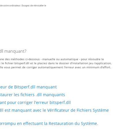
e votre ordinateur. Essayez de réinstaller le
.dll manquant?
r l'une des méthodes ci-dessous - manuelle ou automatique - pour résoudre le
ichier bitsperf.dll et le placiez dans le dossier d'installation jeu /application,
le vous permet de corriger automatiquement l'erreur avec un minimum d'effort.
eur de Bitsperf.dll manquant
taurer les fichiers .dll manquants
t pour corriger l'erreur bitsperf.dll
dll est manquant avec le Vérificateur de Fichiers Système
 corrompu en effectuant la Restauration du Système.