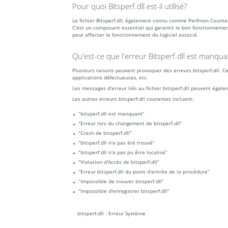
Pour quoi Bitsperf.dll est-il utilisé?
Le fichier Bitsperf.dll, également connu comme Perfmon Count
C'est un composant essentiel qui garantit le bon fonctionnement
peut affecter le fonctionnement du logiciel associé.
Qu'est-ce que l'erreur Bitsperf.dll est manquan
Plusieurs raisons peuvent provoquer des erreurs bitsperf.dll. Ce
applications défectueuses, etc.
Les messages d'erreur liés au fichier bitsperf.dll peuvent égal
Les autres erreurs bitsperf.dll courantes incluent:
“bitsperf.dll est manquant”
“Erreur lors du chargement de bitsperf.dll”
“Crash de bitsperf.dll”
“bitsperf.dll n'a pas été trouvé”
“bitsperf.dll n'a pas pu être localisé”
“Violation d'Accès de bitsperf.dll”
“Erreur bitsperf.dll du point d'entrée de la procédure”
“Impossible de trouver bitsperf.dll”
“Impossible d'enregistrer bitsperf.dll”
bitsperf.dll - Erreur Système