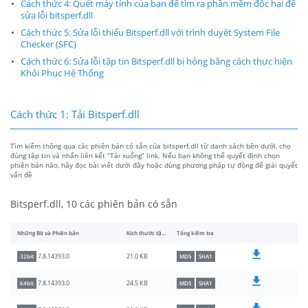
Cách thức 4: Quét máy tính của bạn để tìm ra phần mềm độc hại để
sửa lỗi bitsperf.dll
Cách thức 5: Sửa lỗi thiếu Bitsperf.dll với trình duyệt System File
Checker (SFC)
Cách thức 6: Sửa lỗi tập tin Bitsperf.dll bị hỏng bằng cách thực hiện
Khôi Phục Hệ Thống
Cách thức 1: Tải Bitsperf.dll
Tìm kiếm thông qua các phiên bản có sẵn của bitsperf.dll từ danh sách bên dưới, chọ
đúng tập tin và nhấn liên kết “Tải xuống” link. Nếu bạn không thể quyết định chọn
phiên bản nào, hãy đọc bài viết dưới đây hoặc dùng phương pháp tự động để giải quyết
vấn đề
Bitsperf.dll, 10 các phiên bản có sẵn
Những Bit và Phiên bản
Kích thước tập tin
Tổng kiểm tra
21.0 KB
7.8.14393.0
32bit
MD5
SHA1
24.5 KB
7.8.14393.0
64bit
MD5
SHA1