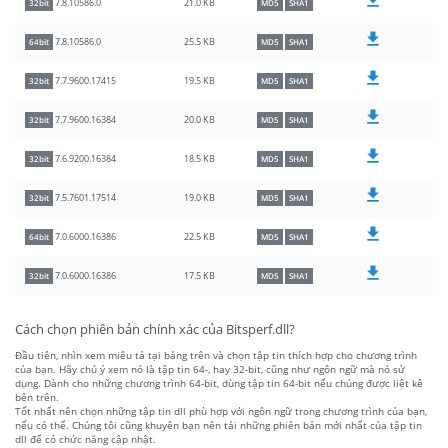
21.0 KB
7.8.10586.0
32bit
MD5
SHA1
25.5 KB
7.8.10586.0
64bit
MD5
SHA1
19.5 KB
7.7.9600.17415
32bit
MD5
SHA1
20.0 KB
7.7.9600.16384
32bit
MD5
SHA1
18.5 KB
7.6.9200.16384
32bit
MD5
SHA1
19.0 KB
7.5.7601.17514
32bit
MD5
SHA1
22.5 KB
7.0.6000.16386
64bit
MD5
SHA1
17.5 KB
7.0.6000.16386
32bit
MD5
SHA1
Cách chọn phiên bản chính xác của Bitsperf.dll?
Đầu tiên, nhìn xem miêu tả tại bảng trên và chọn tập tin thích hợp cho chương trình
của bạn. Hãy chú ý xem nó là tập tin 64-, hay 32-bit, cũng như ngôn ngữ mà nó sử
dụng. Dành cho những chương trình 64-bit, dùng tập tin 64-bit nếu chúng được liệt kê
bên trên.
Tốt nhất nên chọn những tập tin dll phù hợp với ngôn ngữ trong chương trình của bạn,
nếu có thể. Chúng tôi cũng khuyên bạn nên tải những phiên bản mới nhất của tập tin
dll để có chức năng cập nhật.