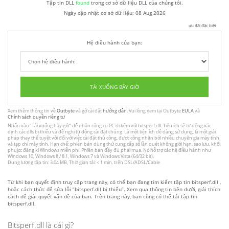
Tập tin DLL
found
trong cơ sở dữ liệu DLL của chúng tôi.
Ngày cập nhật cơ sở dữ liệu:
08 Aug 2026
ưu đãi đặc biệt
Hệ điều hành của bạn:
TẢI XUỐNG BÂY GIỜ
Xem thêm thông tin về
Outbyte
và gỡ cài đặt
hướng dẫn
. Vui lòng xem tại Outbyte
EULA
và
Chính sách quyền riêng tư
Nhấn vào
"Tải xuống bây giờ"
để nhận công cụ PC đi kèm với bitsperf.dll. Tiện ích sẽ tự động xác
định các dlls bị thiếu và đề nghị tự động cài đặt chúng. Là một tiện ích dễ dàng sử dụng, là một giải
pháp thay thế tuyệt vời đối với việc cài đặt thủ công, được công nhận bởi nhiều chuyên gia máy tính
và tạp chí máy tính. Hạn chế: phiên bản dùng thử cung cấp số lần quét không giới hạn, sao lưu, khôi
phujcc đăng kí Windows miễn phí. Phiên bản đầy đủ phải mua. Nó hỗ trợ các hệ điều hành như
Windows 10, Windows 8 / 8.1, Windows 7 và Windows Vista (64/32 bit).
Dung lượng tập tin: 3.04 MB, Thời gian tải: < 1 min. trên DSL/ADSL/Cable
Từ khi bạn quyết định truy cập trang này, có thể bạn đang tìm kiếm tập tin bitsperf.dll ,
hoặc cách thức để sửa lỗi “bitsperf.dll bị thiếu”. Xem qua thông tin bên dưới, giải thích
cách để giải quyết vấn đề của bạn. Trên trang này, bạn cũng có thể tải tập tin
bitsperf.dll.
Bitsperf.dll là cái gì?