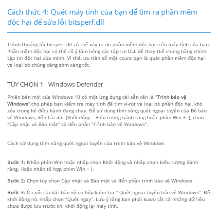
Cách thức 4: Quét máy tính của bạn để tìm ra phần mềm
độc hại để sửa lỗi bitsperf.dll
Thỉnh thoảng lỗi bitsperf.dll có thể xảy ra do phần mềm độc hại trên máy tính của bạn.
Phần mềm độc hại có thể cố ý làm hỏng các tập tin DLL để thay thế chúng bằng chính
tập tin độc hại của mình. Vì thế, ưu tiên số một ccura bạn là quét phần mềm độc hại
và loại bỏ chúng càng sớm càng tốt.
TÙY CHỌN 1 - Windows Defender
Phiên bản mới của Windows 10 có một ứng dụng cài sẵn tên là
"Trình bảo vệ
Windows"
,cho phép bạn kiểm tra máy tính để tìm vi-rút và loại bỏ phần độc hại, khó
xóa trong hệ điều hành đang chạy. Để sử dụng tính năng quét ngoại tuyến của Bộ bảo
vệ Windows, đến Cài đặt (Khởi động – Biểu tượng bánh răng hoặc phím Win + I), chọn
"Cập nhật và Bảo mật" và đến phần "Trình bảo vệ Windows".
Cách sử dụng tính năng quét ngoại tuyến của trình bảo vệ Windows
Bước 1:
Nhấn phím Win hoặc nhấp chọn Khởi động và nhấp chọn biểu tượng Bánh
răng. Hoặc nhấn tổ hợp phím Win + I.
Bước 2:
Chọn tùy chọn Cập nhật và Bảo mật và đến phần trình bảo vệ Windows.
Bước 3:
Ở cuối cài đặt bảo vệ có hộp kiểm tra " Quét ngoại tuyến bảo vệ Windows". Để
khởi động nó, nhấp chọn “Quét ngay”. Lưu ý rằng bạn phải kuwu tất cả những dữ liệu
chưa được lưu trước khi khởi động lại máy tính.