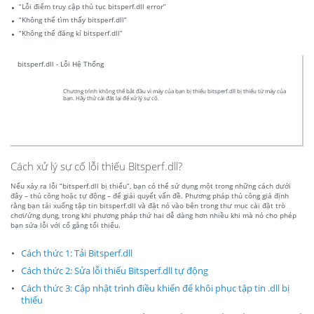
“Lỗi điểm truy cập thủ tục bitsperf.dll error”
“Không thể tìm thấy bitsperf.dll”
“Không thể đăng kí bitsperf.dll”
bitsperf.dll - Lỗi Hệ Thống
Chương trình không thể bắt đầu vì máy của bạn bị thiếu bitsperf.dll bị thiếu từ máy của
bạn. Hãy thử cài đặt lại để xử lý sự cố.
Cách xử lý sự cố lỗi thiếu Bitsperf.dll?
Nếu xảy ra lỗi “bitsperf.dll bị thiếu”, bạn có thể sử dụng một trong những cách dưới
đây – thủ công hoặc tự động – để giải quyết vấn đề. Phương pháp thủ công giả định
rằng bạn tải xuống tập tin bitsperf.dll và đặt nó vào bên trong thư mục cài đặt trò
chơi/ứng dụng, trong khi phương pháp thứ hai dễ dàng hơn nhiều khi mà nó cho phép
bạn sửa lỗi với cố gắng tối thiểu.
Cách thức 1: Tải Bitsperf.dll
Cách thức 2: Sửa lỗi thiếu Bitsperf.dll tự động
Cách thức 3: Cập nhật trình điều khiển để khôi phục tập tin .dll bị
thiếu