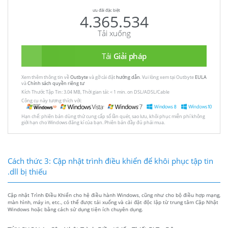
ưu đãi đặc biệt
4.365.534
Tải xuống
Tải
Giải pháp
Xem thêm thông tin về
Outbyte
và gỡ cài đặt
hướng dẫn
. Vui lòng xem tại Outbyte
EULA
và
Chính sách quyền riêng tư
Kích Thước Tập Tin: 3.04 MB, Thời gian tải: < 1 min. on DSL/ADSL/Cable
Công cụ này tương thích với:
Hạn chế: phiên bản dùng thử cung cấp số lần quét, sao lưu, khôi phục miễn phí không
giới hạn cho Windows đăng kí của bạn. Phiên bản đầy đủ phải mua.
Cách thức 3: Cập nhật trình điều khiển để khôi phục tập tin
.dll bị thiếu
Cập nhật Trình Điều Khiển cho hệ điều hành Windows, cũng như cho bộ điều hợp mạng,
màn hình, máy in, etc., có thể được tải xuống và cài đặt độc lập từ trung tâm Cập Nhật
Windows hoặc bằng cách sử dụng tiện ích chuyên dụng.