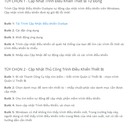
TÙY CHỌN 1 - Cập Nhật Trình Điều Khiển Thiết Bị Tự Động
Trình Cập Nhật Điều Khiển Outbyte tự động cập nhật trình điều khiển trên Windows.
Cập nhật trình điều khiển định kỳ giờ đã lỗi thời!
Bước 1:
Tải Trình Cập Nhật điều khiển Outbye
Bước 2:
Cài đặt ứng dụng
Bước 3:
Khởi động ứng dụng
Bước 4:
Trình cập nhật điều khiển sẽ quét hệ thống của bạn để tìm các trình lỗi thời và
trình điều khiển bị thiếu
Bước 5:
Nhấp vào Cập Nhật để tự động cập nhật tất cả các trình điều khiển
TÙY CHỌN 2 - Cập Nhật Thủ Công Trình Điều Khiển Thiết Bị
Bước 1:
Đi tới Thanh Công Cụ hộp tìm kiếm – Viết trình Quản Lí Thiết Bị - chọn trình
Quản Lí Thiết Bị
Bước 2:
Chọn danh mục để xem tên thiết bị – nhấp chuột-phải vào danh mục cần được
cập nhật
Bước 3:
Chọ tìm kiếm tự động để cập nhật phần mềm trình điều khiển
Bước 4:
Xem cập nhật Trình Điều Khiển, và chọn nó
Bước 5:
Windows có thể không tìm thấy trình điều khiển mới, Trong trường hợp này,
người dùng có thể thấy trình điều khiển trên trang Web của nhà sản xuất, nơi có tất cả
hướng dẫn cần thiết