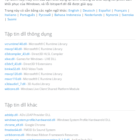
khôi phục của Windows, và lỗi bitsperf.dll đã được giải quy.
Trang này có sẵn bằng các ngôn ngữ khác:
English
|
Deutsch
|
Español
|
Français
|
Italiano
|
Português
|
Русский
|
Bahasa Indonesia
|
Nederlands
|
Nynorsk
|
Svenska
|
Suomi
Tập tin dll thông dụng
vcruntime140.dll
- Microsoft® C Runtime Library
msvcp140.dll
- Microsoft® C Runtime Library
d3dcompiler_43.dll
- Direct3D HLSL Compiler
xlive.dll
- Games for Windows - LIVE DLL
d3dx9_43.dll
- Direct3D 9 Extensions
binkw32.dll
- RAD Video Tools
msvcp120.dll
- Microsoft® C Runtime Library
msvcr110.dll
- Microsoft® C Runtime Library
x3daudio1_7.dll
- 3D Audio Library
wldcore.dll
- Windows Live Client Shared Platform Module
Tập tin dll khác
adsldp.dll
- ADs LDAP Provider DLL
windows.system.profile.hardwareid.dll
- Windows System Profile HardwareId DLL
chrome_elf.dll
- Google Chrome
fmodex64.dll
- FMOD Ex Sound System
uiribbonres.dll
- Windows Ribbon Framework Resources
api-ms-win-core-windowserrorreporting-l1-1-0.dll
- ApiSet Stub DLL