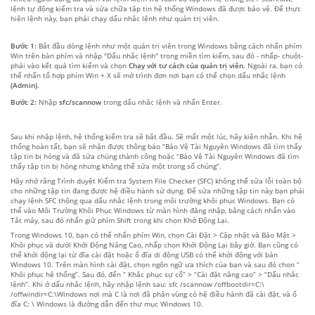
lệnh tự động kiểm tra và sửa chữa tập tin hệ thống Windows đã được bảo vệ. Để thực
hiện lệnh này, bạn phải chạy dấu nhắc lệnh như quản trị viên.
Bước 1:
Bắt đầu dòng lệnh như một quản trị viên trong Windows bằng cách nhấn phím
Win trên bàn phím và nhập "Dấu nhắc lệnh" trong miền tìm kiếm, sau đó - nhấp- chuột-
phải vào kết quả tìm kiếm và chọn
Chạy với tư cách của quản trị viên
. Ngoài ra, bạn có
thể nhấn tổ hợp phím Win + X sẽ mở trình đơn nơi bạn có thể chọn dấu nhắc lệnh
(Admin)
.
Bước 2:
Nhập
sfc/scannow
trong dấu nhắc lệnh và nhấn Enter.
Sau khi nhập lệnh, hệ thống kiểm tra sẽ bắt đầu. Sẽ mất một lúc, hãy kiên nhẫn. Khi hệ
thống hoàn tất, bạn sẽ nhận được thông báo “Bảo Vệ Tài Nguyên Windows đã tìm thấy
tập tin bị hỏng và đã sửa chúng thành công hoặc “Bảo Vệ Tài Nguyên Windows đã tìm
thấy tập tin bị hỏng nhưng không thể sửa một trong số chúng”.
Hãy nhớ rằng Trình duyệt Kiểm tra System File Checker (SFC) không thể sửa lỗi toàn bộ
cho những tập tin đang được hệ điều hành sử dụng. Để sửa những tập tin này bạn phải
chạy lệnh SFC thông qua dấu nhắc lệnh trong môi trường khôi phục Windows. Bạn có
thể vào Môi Trường Khôi Phục Windows từ màn hình đăng nhập, bằng cách nhấn vào
Tắt máy, sau đó nhấn giữ phím Shift trong khi chọn Khở Động Lại.
Trong Windows 10, bạn có thể nhấn phím Win, chọn Cài Đặt > Cập nhật và Bảo Mật >
Khôi phục và dưới Khởi Động Nâng Cao, nhấp chọn Khởi Động Lại bây giờ. Bạn cũng có
thể khởi động lại từ đĩa cài đặt hoặc ổ đĩa di động USB có thể khởi động với bản
Windows 10. Trên màn hình cài đặt, chọn ngôn ngữ ưa thích của bạn và sau đó chon “
Khôi phục hệ thống”. Sau đó, đến “ Khắc phục sự cố” > “Cài đặt nâng cao” > “Dấu nhắc
lệnh”. Khi ở dấu nhắc lệnh, hãy nhập lệnh sau: sfc /scannow /offbootdir=C:\
/offwindir=C:\Windows nơi mà C là nơi đã phân vùng có hệ điều hành đã cài đặt, và ổ
đĩa C: \ Windows là đường dẫn đến thư mục Windows 10.