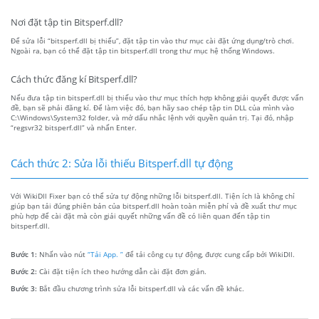
Nơi đặt tập tin Bitsperf.dll?
Để sửa lỗi “bitsperf.dll bị thiếu”, đặt tập tin vào thư mục cài đặt ứng dụng/trò chơi.
Ngoài ra, bạn có thể đặt tập tin bitsperf.dll trong thư mục hệ thống Windows.
Cách thức đăng kí Bitsperf.dll?
Nếu đưa tập tin bitsperf.dll bị thiếu vào thư mục thích hợp không giải quyết được vấn
đề, bạn sẽ phải đăng kí. Để làm việc đó, bạn hãy sao chép tập tin DLL của mình vào
C:\Windows\System32 folder, và mở dấu nhắc lệnh với quyền quản trị. Tại đó, nhập
“regsvr32 bitsperf.dll” và nhấn Enter.
Cách thức 2: Sửa lỗi thiếu Bitsperf.dll tự động
Với WikiDll Fixer bạn có thể sửa tự động những lỗi bitsperf.dll. Tiện ích là không chỉ
giúp bạn tải đúng phiên bản của bitsperf.dll hoàn toàn miễn phí và đề xuất thư mục
phù hợp để cài đặt mà còn giải quyết những vấn đề có liên quan đến tập tin
bitsperf.dll.
Bước 1:
Nhấn vào nút
“Tải App. ”
để tải công cụ tự động, được cung cấp bởi WikiDll.
Bước 2:
Cài đặt tiện ích theo hướng dẫn cài đặt đơn giản.
Bước 3:
Bắt đầu chương trình sửa lỗi bitsperf.dll và các vấn đề khác.