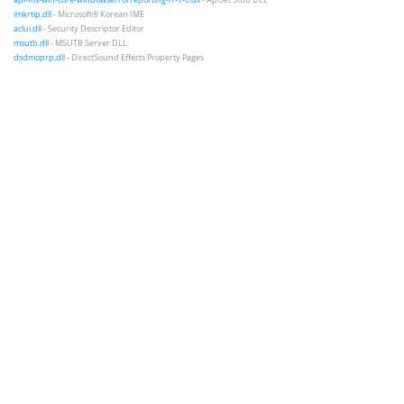
imkrtip.dll
- Microsoft® Korean IME
aclui.dll
- Security Descriptor Editor
msutb.dll
- MSUTB Server DLL
dsdmoprp.dll
- DirectSound Effects Property Pages