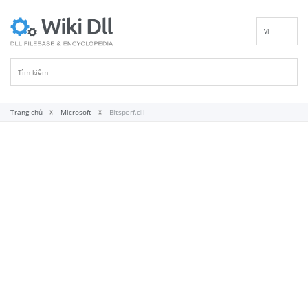
VI
EN
DE
ES
FR
Trang chủ
Microsoft
Bitsperf.dll
IT
PT
RU
ID
NL
NN
SV
FI