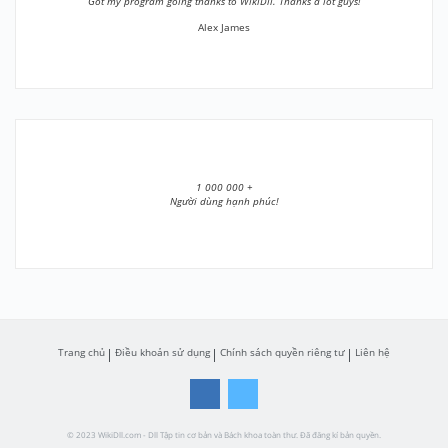
”Got my program going thanks to WikiDll. Thanks a lot guys!”
Alex James
1 000 000 +
Người dùng hạnh phúc!
Trang chủ
Điều khoản sử dụng
Chính sách quyền riêng tư
Liên hệ
© 2023 WikiDll.com - Dll Tập tin cơ bản và Bách khoa toàn thư. Đã đăng kí bản quyền.