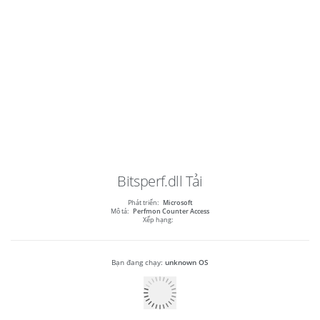
Bitsperf.dll
Tải
Phát triển:
Microsoft
Mô tả:
Perfmon Counter Access
Xếp hạng:
Bạn đang chạy:
unknown OS