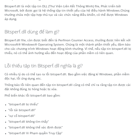
Bitsperf.dll là một tập tin DLL (Thư Viện Liên Kết Thông Minh) file, Phát triển bởi
Microsoft, bởi được gọi là hệ thống tập tin thiết yếu của hệ điều hành Windows.Chúng
thường chứa một tập hợp thủ tục và các chức năng điều khiển, có thể được Windows
áp dụng.
Bitsperf.dll dùng để làm gì?
Bitsperf.dll file, còn được biết đến là Perfmon Counter Access, thường được liên kết với
Microsoft® Windows® Operating System. Chúng là một thành phần thiết yếu, đảm bảo
cho các chương trình Windows hoạt động bình thường. Vì thế, nếu tập tin bitsperf.dll bị
thiếu, nó có thể ảnh hưởng xấu đến hoạt động của phần mềm có liên quan.
Lỗi thiếu tập tin Bitsperf.dll nghĩa là gì?
Có nhiều lý do có thể tạo ra lỗi bitsperf.dll. Bao gồm việc đăng kí Windows, phần mềm
độc hại, lỗi ứng dụng, etc.
Thông báo lỗi liên quan đến tập tin bitsperf.dll cũng có thể chỉ ra rằng tập tin được cài
đặt không đúng, bị hỏng hoặc bị xóa.
Phổ biến khác lỗi bitsperf.dll bao gồm:
“bitsperf.dll bị thiếu”
“lỗi tải bitsperf.dll”
“sự cố bitsperf.dll”
“bitsperf.dll không tìm thấy”
“bitsperf.dll không thể xác định được”
“bitsperf.dll Vi Phạm quyền Truy Cập”