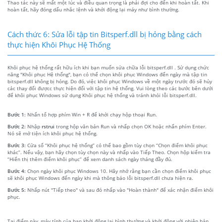
Thao tác này sẽ mất một lúc và điều quan trọng là phải đợi cho đến khi hoàn tất. Khi
hoàn tất, hãy đóng dấu nhắc lệnh và khởi động lại máy như bình thường.
Cách thức 6: Sửa lỗi tập tin Bitsperf.dll bị hỏng bằng cách
thực hiện Khôi Phục Hệ Thống
Khôi phục hệ thống rất hữu ích khi bạn muốn sửa chữa lỗi bitsperf.dll . Sử dụng chức
năng "Khôi phục Hệ thống", bạn có thể chọn khôi phục Windows đến ngày mà tập tin
bitsperf.dll không bị hỏng. Do đó, việc khôi phục Windows về một ngày trước đó sẽ hủy
các thay đổi đượcc thực hiện đối với tập tin hệ thống. Vui lòng theo các bước bên dưới
để khôi phục Windows sử dụng Khôi phục hệ thống và tránh khỏi lỗi bitsperf.dll.
Bước 1:
Nhấn tổ hợp phím Win + R để khởi chạy hộp thoại Run.
Bước 2:
Nhập
rstrui
trong hộp văn bản Run và nhấp chọn OK hoặc nhấn phím Enter.
Nó sẽ mở tiện ích khôi phục hệ thống.
Bước 3:
Cửa sổ “Khôi phục hệ thống” có thể bao gồm tùy chọn “Chọn điểm khôi phục
khác”. Nếu vậy, bạn hãy chọn tùy chọn này và nhấp vào Tiếp Theo. Chọn hộp kiểm tra
“Hiển thị thêm điểm khôi phục” để xem danh sách ngày tháng đầy đủ.
Bước 4:
Chọn ngày khôi phục Windows 10. Hãy nhớ rằng bạn cần chọn điểm khôi phục
sẽ khôi phục Windows đến ngày khi mà thông báo lỗi bitsperf.dll chưa hiện ra.
Bước 5:
Nhấp nút "Tiếp theo" và sau đó nhấp vào "Hoàn thành" để xác nhận điểm khôi
phục.
Tại điểm này, máy tính của bạn khởi động lại bình thường và khởi động với phiên bản