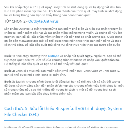
Sau khi nhấp chọn nút “ Quét ngay”, máy tính sẽ khởi động lại và tự động bắt đầu tìm
vi-rút và phần mềm độc hại. Sau khi hoàn thành quá trình quét, máy tính sẽ khởi động
lại, và trong thông báo, bạn sẽ thấy thông báo hoàn thành quét.
TÙY CHỌN 2 -
Outbyte Antivirus
Sản phẩm Outbyte là một trong những sản phẩm phổ biến và hiệu qur nhất trong việc
chống lại phần mềm độc hại và các phần mềm không mong muốn, và chúng sẽ hữu ích
ngay khi bạn đã cài đặt phần mềm chống vi-rút bên thứ ba chất lượng cao. Quét trong
phiên bản Malwarebytes mới có thể được thực hiện theo thời gian hiện hành và theo
cách thủ công. Để bắt đầu quét thủ công, vui lòng thực hiện theo các bước bên dưới:
Bước 1:
Khởi chạy chương trình
Outbyte
và nhấp nút
Quét Ngay
. Ngoài ra, bạn có thể
tùy chọn Quét bên trái cửa sổ của chương trình windows và nhấp vào
Quét toàn bộ
.
Hệ thống sẽ bắt đầu quét và bạn sẽ có thể thấy kết quả quét.
Bước 2:
Chọn các mục mà bạn muốn cách ly và nhấn nút “Chọn Cách Ly”. Khi cách ly,
bạn có thể được nhắc khởi động lại máy tính.
Bước 3:
Sau khi chương trình được khởi động lại, bạn có thể xóa tất cả các đối tượng
đã được cách ly bằng cách đến phần thích hợp của chương trình hoặc khôi phục lại một
số trong chúng nếu sau khi những đối tượng bị cách ly một số đối tượng loại ra thì
phần mềm của bạn bắt đầu chạy không chính xác.
Cách thức 5: Sửa lỗi thiếu Bitsperf.dll với trình duyệt System
File Checker (SFC)
Nhiều người dùng đã quen với lệnh kiểm tra toàn bộ tập tin hệ thống sfc / scannow,