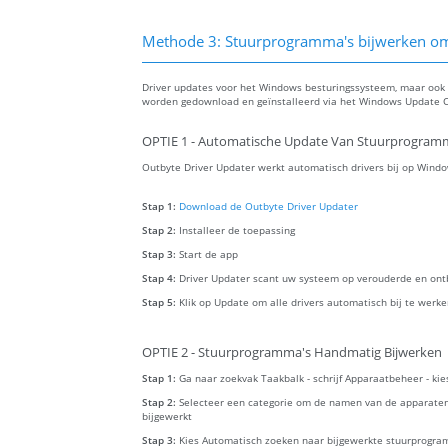
Methode 3: Stuurprogramma's bijwerken om 
Driver updates voor het Windows besturingssysteem, maar ook v
worden gedownload en geïnstalleerd via het Windows Update C
OPTIE 1 - Automatische Update Van Stuurprogram
Outbyte Driver Updater werkt automatisch drivers bij op Windo
Stap 1:
Download de Outbyte Driver Updater
Stap 2:
Installeer de toepassing
Stap 3:
Start de app
Stap 4:
Driver Updater scant uw systeem op verouderde en ont
Stap 5:
Klik op Update om alle drivers automatisch bij te werk
OPTIE 2 - Stuurprogramma's Handmatig Bijwerken
Stap 1:
Ga naar zoekvak Taakbalk - schrijf Apparaatbeheer - ki
Stap 2:
Selecteer een categorie om de namen van de apparaten
bijgewerkt
Stap 3:
Kies Automatisch zoeken naar bijgewerkte stuurprogra