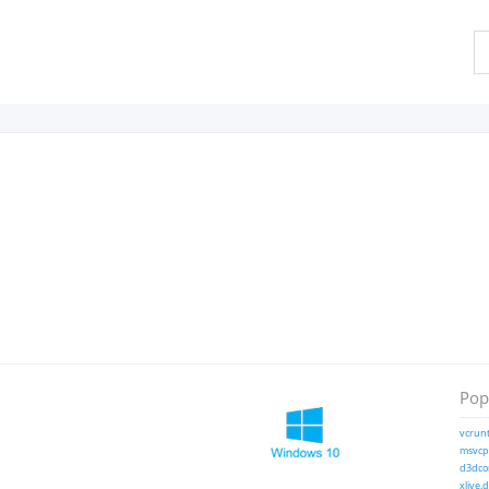
Pop
vcrunt
msvcp1
d3dcom
xlive.d