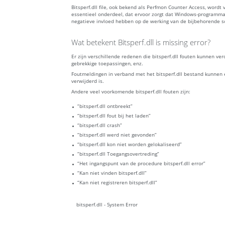
Bitsperf.dll file, ook bekend als Perfmon Counter Access, wor
essentieel onderdeel, dat ervoor zorgt dat Windows-programma'
negatieve invloed hebben op de werking van de bijbehorende s
Wat betekent Bitsperf.dll is missing error?
Er zijn verschillende redenen die bitsperf.dll fouten kunnen 
gebrekkige toepassingen, enz.
Foutmeldingen in verband met het bitsperf.dll bestand kunnen e
verwijderd is.
Andere veel voorkomende bitsperf.dll fouten zijn:
“bitsperf.dll ontbreekt”
“bitsperf.dll fout bij het laden”
“bitsperf.dll crash”
“bitsperf.dll werd niet gevonden”
“bitsperf.dll kon niet worden gelokaliseerd”
“bitsperf.dll Toegangsovertreding”
“Het ingangspunt van de procedure bitsperf.dll error”
“Kan niet vinden bitsperf.dll”
“Kan niet registreren bitsperf.dll”
bitsperf.dll - System Error