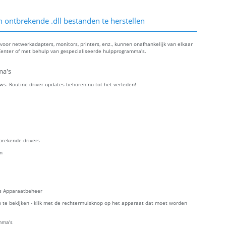
ontbrekende .dll bestanden te herstellen
oor netwerkadapters, monitors, printers, enz., kunnen onafhankelijk van elkaar
enter of met behulp van gespecialiseerde hulpprogramma's.
ma's
ws. Routine driver updates behoren nu tot het verleden!
brekende drivers
en
es Apparaatbeheer
 te bekijken - klik met de rechtermuisknop op het apparaat dat moet worden
mma's