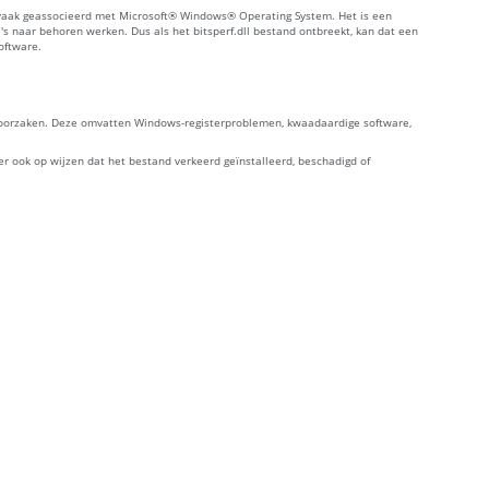
dt vaak geassocieerd met Microsoft® Windows® Operating System. Het is een
s naar behoren werken. Dus als het bitsperf.dll bestand ontbreekt, kan dat een
oftware.
veroorzaken. Deze omvatten Windows-registerproblemen, kwaadaardige software,
r ook op wijzen dat het bestand verkeerd geïnstalleerd, beschadigd of