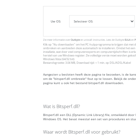
Uw OS:
Zie meer informatie over
Outbyte
en unistall :instructies. Lees de Outbyte
EULA
en
P
Klik op
"Nu downloaden"
om het PC-hulpprogramma te krijgen dat met de
ontbreken en aanbieden deze automatisch te installeren. Omdat het een 
installatie, wat door veel computerexperts en computertijdschriften is 
herstel van uw Windows-register. De volledige versie moet worden gekoc
Windows Vista (64/32 bit).
Bestandsgrootte: 3.04 MB, Download tijd: < 1 min. op DSL/ADSL/Kabel
Aangezien u besloten heeft deze pagina te bezoeken, is de kans
om de "bitsperf.dll ontbreekt" fout op te lossen. Bekijk de ond
pagina kunt u ook het bestand bitsperf.dll downloaden.
Wat is Bitsperf.dll?
Bitsperf.dll een DLL (Dynamic Link Library) file, ontwikkeld d
Windows OS. Het bevat meestal een set van procedures en st
Waar wordt Bitsperf.dll voor gebruikt?