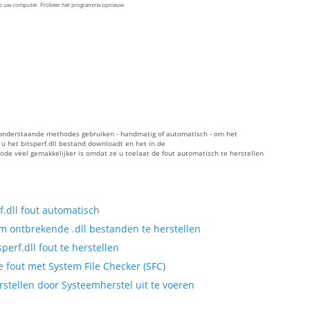
 op uw computer. Probeer het programma opnieuw
de onderstaande methodes gebruiken - handmatig of automatisch - om het
 het bitsperf.dll bestand downloadt en het in de
ode veel gemakkelijker is omdat ze u toelaat de fout automatisch te herstellen
.dll fout automatisch
 ontbrekende .dll bestanden te herstellen
rf.dll fout te herstellen
e fout met System File Checker (SFC)
rstellen door Systeemherstel uit te voeren