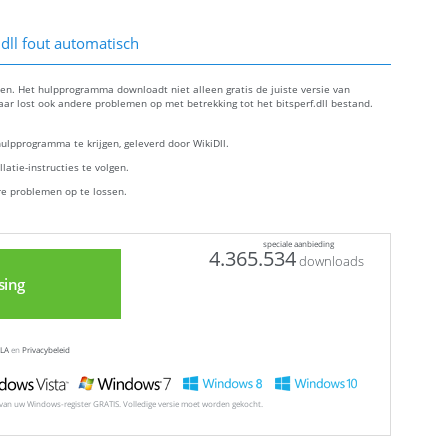
dll fout automatisch
llen. Het hulpprogramma downloadt niet alleen gratis de juiste versie van
 maar lost ook andere problemen op met betrekking tot het bitsperf.dll bestand.
lpprogramma te krijgen, geleverd door WikiDll.
atie-instructies te volgen.
re problemen op te lossen.
speciale aanbieding
4.365.534
downloads
sing
LA
en
Privacybeleid
l van uw Windows-register GRATIS. Volledige versie moet worden gekocht.