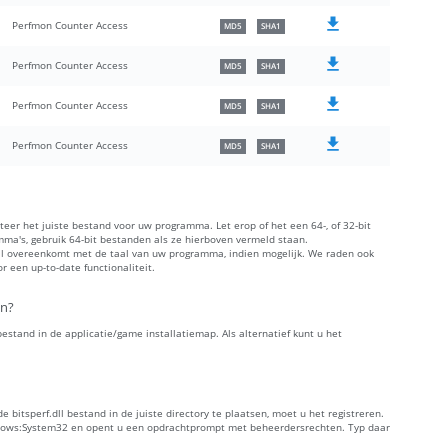
Perfmon Counter Access
MD5
SHA1
Perfmon Counter Access
MD5
SHA1
Perfmon Counter Access
MD5
SHA1
Perfmon Counter Access
MD5
SHA1
cteer het juiste bestand voor uw programma. Let erop of het een 64-, of 32-bit
amma's, gebruik 64-bit bestanden als ze hierboven vermeld staan.
aal overeenkomt met de taal van uw programma, indien mogelijk. We raden ook
 een up-to-date functionaliteit.
en?
 bestand in de applicatie/game installatiemap. Als alternatief kunt u het
bitsperf.dll bestand in de juiste directory te plaatsen, moet u het registreren.
ndows:System32 en opent u een opdrachtprompt met beheerdersrechten. Typ daar