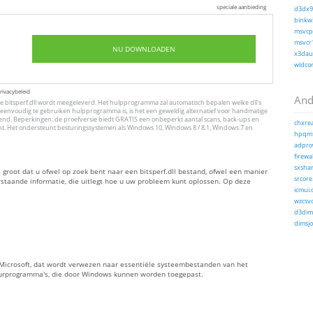
speciale aanbieding
d3dx9_
binkw3
msvcp1
msvcr1
NU DOWNLOADEN
x3daud
wldcor
rivacybeleid
And
 bitsperf.dll wordt meegeleverd. Het hulpprogramma zal automatisch bepalen welke dll's
eenvoudig te gebruiken hulpprogramma is, is het een geweldig alternatief voor handmatige
erkend. Beperkingen: de proefversie biedt GRATIS een onbeperkt aantal scans, back-ups en
chxrea
ht. Het ondersteunt besturingssystemen als Windows 10, Windows 8 / 8.1, Windows 7 en
hpqmf
adprov
firewal
sxshar
 groot dat u ofwel op zoek bent naar een bitsperf.dll bestand, ofwel een manier
srcore.
erstaande informatie, die uitlegt hoe u uw probleem kunt oplossen. Op deze
icmui.d
wzcsvc
d3dim7
dimsjo
oor Microsoft, dat wordt verwezen naar essentiële systeembestanden van het
uurprogramma's, die door Windows kunnen worden toegepast.