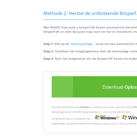
Methode 2: Herstel de ontbrekende Bitsperf.
Met WikiDll Fixer kunt u bitsperf.dll fouten automatisch herste
bitsperf.dll en stelt de juiste map voor om het te installeren,
Stap 1:
Klik op de
“Download App. ”
knop om een automatisch hu
Stap 2:
Installeer het hulpprogramma door de eenvoudige install
Stap 3:
Start het programma om uw bitsperf.dll fouten en ande
Download
Oplos
Zie meer informatie over
Outbyte
en unistall :instructies. Lees de Outbyte
EU
Bestandsgrootte: 3.04 MB, Downloadtijd: < 1 min. on DSL/ADSL/Cable
Dit gereedschap is compatibel met:
Beperkingen: proefversie biedt een onbeperkt aantal scans, back-up, herste