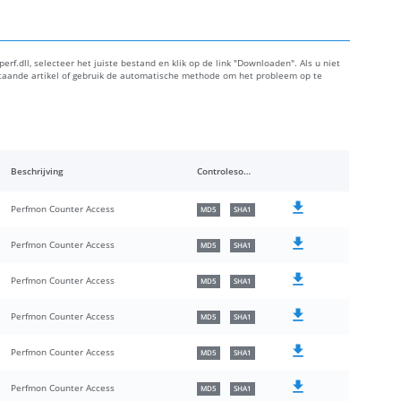
erf.dll, selecteer het juiste bestand en klik op de link "Downloaden". Als u niet
staande artikel of gebruik de automatische methode om het probleem op te
Beschrijving
Controlesommen
Perfmon Counter Access
MD5
SHA1
Perfmon Counter Access
MD5
SHA1
Perfmon Counter Access
MD5
SHA1
Perfmon Counter Access
MD5
SHA1
Perfmon Counter Access
MD5
SHA1
Perfmon Counter Access
MD5
SHA1