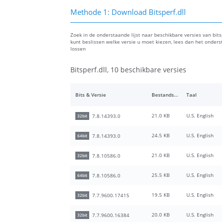
Methode 1: Download Bitsperf.dll
Zoek in de onderstaande lijst naar beschikbare versies van bitsp
kunt beslissen welke versie u moet kiezen, lees dan het onder
lossen
Bitsperf.dll, 10 beschikbare versies
Bits & Versie
Bestandsgrootte
Taal
21.0 KB
U.S. English
7.8.14393.0
32bit
24.5 KB
U.S. English
7.8.14393.0
64bit
21.0 KB
U.S. English
7.8.10586.0
32bit
25.5 KB
U.S. English
7.8.10586.0
64bit
19.5 KB
U.S. English
7.7.9600.17415
32bit
20.0 KB
U.S. English
7.7.9600.16384
32bit