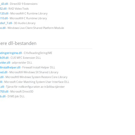
43.dll
- Direct3D 9 Extensions
2.dll
- RAD Video Tools
20.dll
- Microsoft® C Runtime Library
10.dll
- Microsoft® C Runtime Library
io1_7.dll
- 3D Audio Library
e.dll
- Windows Live Client Shared Platform Module
ere dll-bestanden
dingstringime.dll
- CHxReadingStringIME
c09.dll
- CUE MFC Extension DLL
ider.dll
- adprovider DLL
linstallhelper.dll
- Firewall Install Helper DLL
ed.dll
- Microsoft® Windows SX Shared Library
dll
- Microsoft® Windows System Restore Core Library
ll
- Microsoft Color Matching System User Interface DLL
.dll
- Tjänst för nollkonfiguration av trådlösa tjänster
00.dll
- Microsoft Direct3D
b.dll
- DIMS Job DLL