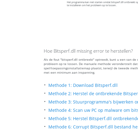
Het programma kan niet starten omdat bitsperf.dll ontbreekt
te installeren om het probleem op te lossen.
Hoe Bitsperf.dll missing error te herstellen?
Als de fout "bitsperf.dll ontbreekt" optreedt, kunt u een van 
probleem op te lossen. De manuele methode veronderstelt dat u
spel/toepassingsinstallatiemap plaatst, terwijl de tweede meth
met een minimum aan inspanning.
Methode 1: Download Bitsperf.dll
Methode 2: Herstel de ontbrekende Bitsperf
Methode 3: Stuurprogramma's bijwerken om
Methode 4: Scan uw PC op malware om bitspe
Methode 5: Herstel Bitsperf.dll ontbrekend
Methode 6: Corrupt Bitsperf.dll bestand he