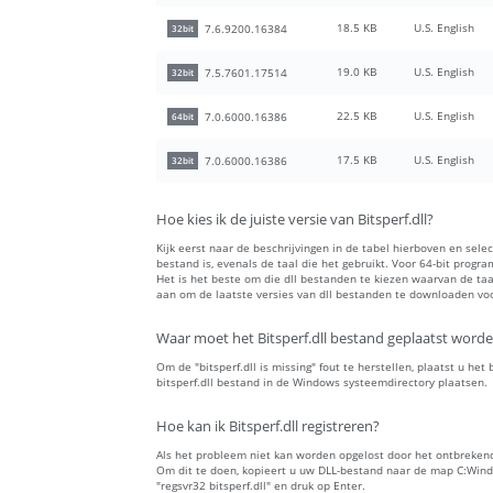
18.5 KB
U.S. English
7.6.9200.16384
32bit
19.0 KB
U.S. English
7.5.7601.17514
32bit
22.5 KB
U.S. English
7.0.6000.16386
64bit
17.5 KB
U.S. English
7.0.6000.16386
32bit
Hoe kies ik de juiste versie van Bitsperf.dll?
Kijk eerst naar de beschrijvingen in de tabel hierboven en sele
bestand is, evenals de taal die het gebruikt. Voor 64-bit progr
Het is het beste om die dll bestanden te kiezen waarvan de t
aan om de laatste versies van dll bestanden te downloaden voor
Waar moet het Bitsperf.dll bestand geplaatst word
Om de "bitsperf.dll is missing" fout te herstellen, plaatst u het
bitsperf.dll bestand in de Windows systeemdirectory plaatsen.
Hoe kan ik Bitsperf.dll registreren?
Als het probleem niet kan worden opgelost door het ontbrekende 
Om dit te doen, kopieert u uw DLL-bestand naar de map C:Wi
"regsvr32 bitsperf.dll" en druk op Enter.