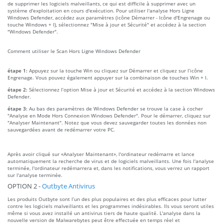
de supprimer les logiciels malveillants, ce qui est difficile à supprimer avec un
système d'exploitation en cours d'exécution. Pour utiliser l'analyse Hors Ligne
Windows Defender, accédez aux paramètres (icône Démarrer - Icône d'Engrenage ou
touche Windows + I), sélectionnez "Mise à jour et Sécurité" et accédez à la section
"Windows Defender".
Comment utiliser le Scan Hors Ligne Windows Defender
étape 1:
Appuyez sur la touche Win ou cliquez sur Démarrer et cliquez sur l’icône
Engrenage. Vous pouvez également appuyer sur la combinaison de touches Win + I.
étape 2:
Sélectionnez l’option Mise à jour et Sécurité et accédez à la section Windows
Defender.
étape 3:
Au bas des paramètres de Windows Defender se trouve la case à cocher
"Analyse en Mode Hors Connexion Windows Defender". Pour le démarrer, cliquez sur
"Analyser Maintenant". Notez que vous devez sauvegarder toutes les données non
sauvegardées avant de redémarrer votre PC.
Après avoir cliqué sur «Analyser Maintenant», l'ordinateur redémarre et lance
automatiquement la recherche de virus et de logiciels malveillants. Une fois l'analyse
terminée, l'ordinateur redémarrera et, dans les notifications, vous verrez un rapport
sur l'analyse terminée.
OPTION 2 -
Outbyte Antivirus
Les produits Outbyte sont l’un des plus populaires et des plus efficaces pour lutter
contre les logiciels malveillants et les programmes indésirables. Ils vous seront utiles
même si vous avez installé un antivirus tiers de haute qualité. L'analyse dans la
nouvelle version de Malwarebytes peut être effectuée en temps réel et