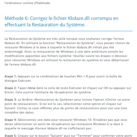
l'ordinateur comme d'habitude.
Méthode 6: Corrigez le fichier Kbdaze.dll corrompu en
effectuant la Restauration du Système.
La Restauration du Système est très utile lorsque vous souhaitez corriger l'erreur
kbdaze.dll. En utilisant la fonction "Restauration du Système", vous pouvez choisir de
restaurer Windows à la date à laquelle le fichier kbdaze.dll n’était pas été
endommagé. Ainsi, la restauration de Windows à une date antérieure annule les
modifications apportées aux fichiers système. Veuillez suivre les étapes ci-dessous
pour retourner Windows en utilisant la restauration du système et vous débarrasser
de l'erreur kbdaze.dll.
étape 1:
Appuyez sur la combinaison de touches Win + R pour ouvrir la boîte de
dialogue Exécuter.
étape 2:
Tapez
rstrui
dans la zone de texte Exécuter et cliquez sur OK ou appuyez sur
Entrer. Cela ouvrira l'utilitaire de récupération du système.
étape 3:
La fenêtre «Restauration du Système» peut inclure l'option «Choisir un autre
point de restauration». Si tel est le cas, sélectionnez cette option et cliquez sur
Suivant. Cochez la case «Afficher plus de points de restauration» pour voir une liste
complète des dates.
étape 4:
Sélectionnez une date pour restaurer Windows 10. N'oubliez pas que vous
devez sélectionner un point de récupération qui restaurera Windows à la date à
laquelle le message d'erreur kbdaze.dll ne s'afficherait pas.
étape 5:
Cliquez sur le bouton "Suivant" puis sur "Terminer" pour confirmer votre point