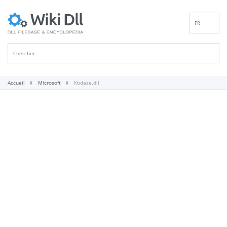
FR
EN
DE
ES
IT
Accueil
Microsoft
Kbdaze.dll
PT
RU
ID
NL
NN
SV
VI
FI