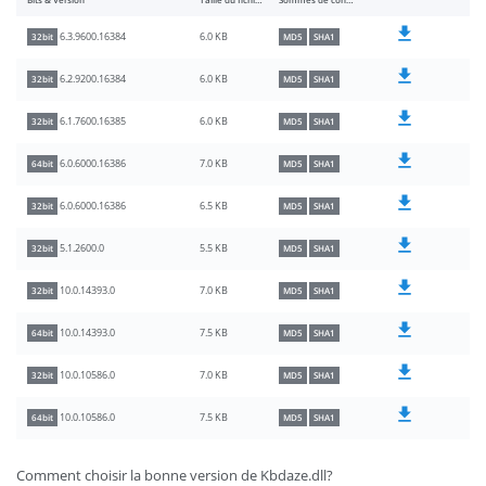
Bits & Version
Taille du fichier
Sommes de contrôle
6.0 KB
6.3.9600.16384
32bit
MD5
SHA1
6.0 KB
6.2.9200.16384
32bit
MD5
SHA1
6.0 KB
6.1.7600.16385
32bit
MD5
SHA1
7.0 KB
6.0.6000.16386
64bit
MD5
SHA1
6.5 KB
6.0.6000.16386
32bit
MD5
SHA1
5.5 KB
5.1.2600.0
32bit
MD5
SHA1
7.0 KB
10.0.14393.0
32bit
MD5
SHA1
7.5 KB
10.0.14393.0
64bit
MD5
SHA1
7.0 KB
10.0.10586.0
32bit
MD5
SHA1
7.5 KB
10.0.10586.0
64bit
MD5
SHA1
Comment choisir la bonne version de Kbdaze.dll?