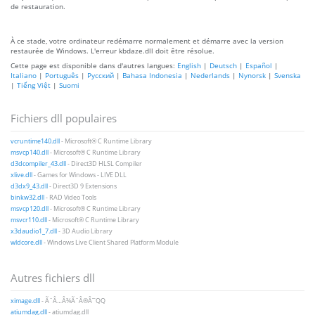
de restauration.
À ce stade, votre ordinateur redémarre normalement et démarre avec la version
restaurée de Windows. L'erreur kbdaze.dll doit être résolue.
Cette page est disponible dans d'autres langues:
English
|
Deutsch
|
Español
|
Italiano
|
Português
|
Русский
|
Bahasa Indonesia
|
Nederlands
|
Nynorsk
|
Svenska
|
Tiếng Việt
|
Suomi
Fichiers dll populaires
vcruntime140.dll
- Microsoft® C Runtime Library
msvcp140.dll
- Microsoft® C Runtime Library
d3dcompiler_43.dll
- Direct3D HLSL Compiler
xlive.dll
- Games for Windows - LIVE DLL
d3dx9_43.dll
- Direct3D 9 Extensions
binkw32.dll
- RAD Video Tools
msvcp120.dll
- Microsoft® C Runtime Library
msvcr110.dll
- Microsoft® C Runtime Library
x3daudio1_7.dll
- 3D Audio Library
wldcore.dll
- Windows Live Client Shared Platform Module
Autres fichiers dll
ximage.dll
- Ã¨Â…Â¾Ã¨Â®Â¯QQ
atiumdag.dll
- atiumdag.dll