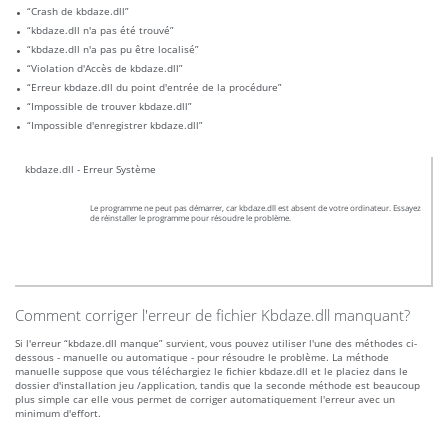
“Crash de kbdaze.dll”
“kbdaze.dll n'a pas été trouvé”
“kbdaze.dll n'a pas pu être localisé”
“Violation d'Accès de kbdaze.dll”
“Erreur kbdaze.dll du point d'entrée de la procédure”
“Impossible de trouver kbdaze.dll”
“Impossible d'enregistrer kbdaze.dll”
kbdaze.dll - Erreur Système
Le programme ne peut pas démarrer, car kbdaze.dll est absent de votre ordinateur. Essayez
de réinstaller le programme pour résoudre le problème.
Comment corriger l'erreur de fichier Kbdaze.dll manquant?
Si l'erreur “kbdaze.dll manque” survient, vous pouvez utiliser l'une des méthodes ci-
dessous - manuelle ou automatique - pour résoudre le problème. La méthode
manuelle suppose que vous téléchargiez le fichier kbdaze.dll et le placiez dans le
dossier d'installation jeu /application, tandis que la seconde méthode est beaucoup
plus simple car elle vous permet de corriger automatiquement l'erreur avec un
minimum d'effort.