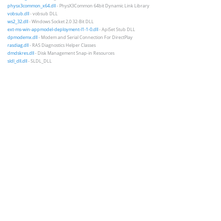
physx3common_x64.dll
- PhysX3Common 64bit Dynamic Link Library
vobsub.dll
- vobsub DLL
ws2_32.dll
- Windows Socket 2.0 32-Bit DLL
ext-ms-win-appmodel-deployment-l1-1-0.dll
- ApiSet Stub DLL
dpmodemx.dll
- Modem and Serial Connection For DirectPlay
rasdiag.dll
- RAS Diagnostics Helper Classes
dmdskres.dll
- Disk Management Snap-in Resources
sldl_dll.dll
- SLDL_DLL