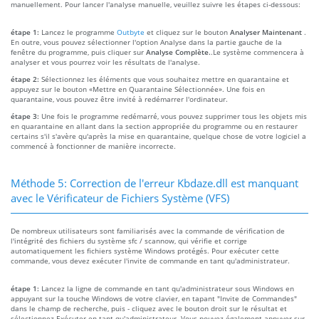
manuellement. Pour lancer l'analyse manuelle, veuillez suivre les étapes ci-dessous:
étape 1:
Lancez le programme
Outbyte
et cliquez sur le bouton
Analyser Maintenant
.
En outre, vous pouvez sélectionner l'option Analyse dans la partie gauche de la
fenêtre du programme, puis cliquer sur
Analyse Complète.
.Le système commencera à
analyser et vous pourrez voir les résultats de l'analyse.
étape 2:
Sélectionnez les éléments que vous souhaitez mettre en quarantaine et
appuyez sur le bouton «Mettre en Quarantaine Sélectionnée». Une fois en
quarantaine, vous pouvez être invité à redémarrer l'ordinateur.
étape 3:
Une fois le programme redémarré, vous pouvez supprimer tous les objets mis
en quarantaine en allant dans la section appropriée du programme ou en restaurer
certains s'il s'avère qu'après la mise en quarantaine, quelque chose de votre logiciel a
commencé à fonctionner de manière incorrecte.
Méthode 5: Correction de l'erreur Kbdaze.dll est manquant
avec le Vérificateur de Fichiers Système (VFS)
De nombreux utilisateurs sont familiarisés avec la commande de vérification de
l'intégrité des fichiers du système sfc / scannow, qui vérifie et corrige
automatiquement les fichiers système Windows protégés. Pour exécuter cette
commande, vous devez exécuter l'invite de commande en tant qu'administrateur.
étape 1:
Lancez la ligne de commande en tant qu'administrateur sous Windows en
appuyant sur la touche Windows de votre clavier, en tapant "Invite de Commandes"
dans le champ de recherche, puis - cliquez avec le bouton droit sur le résultat et
sélectionnez Exécuter en tant qu'administrateur. Vous pouvez également appuyer sur