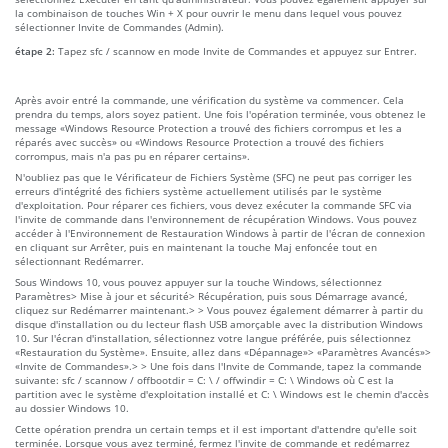
la combinaison de touches Win + X pour ouvrir le menu dans lequel vous pouvez
sélectionner Invite de Commandes (Admin).
étape 2:
Tapez sfc / scannow en mode Invite de Commandes et appuyez sur Entrer.
Après avoir entré la commande, une vérification du système va commencer. Cela
prendra du temps, alors soyez patient. Une fois l'opération terminée, vous obtenez le
message «Windows Resource Protection a trouvé des fichiers corrompus et les a
réparés avec succès» ou «Windows Resource Protection a trouvé des fichiers
corrompus, mais n'a pas pu en réparer certains».
N'oubliez pas que le Vérificateur de Fichiers Système (SFC) ne peut pas corriger les
erreurs d'intégrité des fichiers système actuellement utilisés par le système
d'exploitation. Pour réparer ces fichiers, vous devez exécuter la commande SFC via
l'invite de commande dans l'environnement de récupération Windows. Vous pouvez
accéder à l'Environnement de Restauration Windows à partir de l'écran de connexion
en cliquant sur Arrêter, puis en maintenant la touche Maj enfoncée tout en
sélectionnant Redémarrer.
Sous Windows 10, vous pouvez appuyer sur la touche Windows, sélectionnez
Paramètres> Mise à jour et sécurité> Récupération, puis sous Démarrage avancé,
cliquez sur Redémarrer maintenant.> > Vous pouvez également démarrer à partir du
disque d'installation ou du lecteur flash USB amorçable avec la distribution Windows
10. Sur l'écran d'installation, sélectionnez votre langue préférée, puis sélectionnez
«Restauration du Système». Ensuite, allez dans «Dépannage»> «Paramètres Avancés»>
«Invite de Commandes».> > Une fois dans l'Invite de Commande, tapez la commande
suivante: sfc / scannow / offbootdir = C: \ / offwindir = C: \ Windows où C est la
partition avec le système d'exploitation installé et C: \ Windows est le chemin d'accès
au dossier Windows 10.
Cette opération prendra un certain temps et il est important d'attendre qu'elle soit
terminée. Lorsque vous avez terminé, fermez l'invite de commande et redémarrez