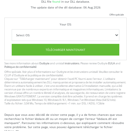
DLL file
found
in our DLL database.
The update date of the dll database:
06 Aug 2026
Offre spéciale
Your OS:
TÉLÉCHARGER MAINTENANT
See more information about
Outbyte
and unistall
instrustions
. Please review Outbyte
EULA
and
Politique de confidentialité
Offre spéciale. Voir plus d'informations sur
Outbyte
et les
instrustions unistall
. Veuillez consulter le
CLUF
d'Outbyte et
la politique de confidentialité
.
Cliquez sur
"Télécharger maintenant"
pour obtenir l'outil PC fourni avec l'erreur. L'utilitaire
déterminera automatiquement les DLL manquantes et proposera de les installer automatiquement.
Étant un utilitaire facile à utiliser, c'est une excellente alternative à l'installation manuelle, qui a été
reconnue par de nombreux experts en informatique et magazines informatiques. Limitations: la
version d'essai offre un nombre illimité d'analyses, de sauvegarde, de restauration de votre registre
Windows GRATUITEMENT. La version complète doit être achetée. Il prend en charge les systèmes
d'exploitation tels que Windows 10, Windows 8 / 8.1, Windows 7 et Windows Vista (64/32 bits).
Taille du fichier: 3,04 Mo, Temps de téléchargement: <1 min. sur DSL / ADSL / Câble
Depuis que vous avez décidé de visiter cette page, il y a de fortes chances que vous
recherchiez le fichier kbdaze.dll ou un moyen de corriger l'erreur "kbdaze.dll est
manquant". Parcourez les informations ci-dessous, qui expliquent comment résoudre
votre problème. Sur cette page, vous pouvez également télécharger le fichier