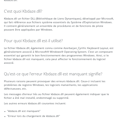
kbdaze.dll.
C'est quoi Kbdaze.dll?
Kbdaze.dll un fichier DLL (Bibliothèque de Liens Dynamiques), développé par Microsoft,
qui fait référence aux fichiers système essentiels du Système d'Exploitation Windows.
Il contient généralement un ensemble de procédures et de fonctions de pilote
pouvant être appliquées par Windows.
Pour quoi Kbdaze.dll est-il utilisé?
Le fichier Kbdaze.dll, également connu comme Azerbaijan_Cyrillic Keyboard Layout, est
généralement associé à Microsoft® Windows® Operating System. C'est un composant
essentiel qui garantit le bon fonctionnement des programmes Windows. Ainsi, si le
fichier kbdaze.dll est manquant, cela peut affecter le fonctionnement du logiciel
associé.
Qu'est-ce que l'erreur Kbdaze.dll est manquant signifie?
Plusieurs raisons peuvent provoquer des erreurs kbdaze.dll. Ceux-ci incluent les
problèmes de registre Windows, les logiciels malveillants, les applications
défectueuses, etc.
Les messages d'erreur liés au fichier kbdaze.dll peuvent également indiquer que le
fichier a été mal installé, endommagé ou supprimé.
Les autres erreurs kbdaze.dll courantes incluent:
“kbdaze.dll est manquant”
“Erreur lors du chargement de kbdaze.dll”