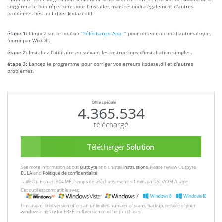
suggérera le bon répertoire pour l'installer, mais résoudra également d'autres
problèmes liés au fichier kbdaze.dll.
étape 1:
Cliquez sur le bouton
“Télécharger App. ”
pour obtenir un outil automatique,
fourni par WikiDll.
étape 2:
Installez l'utilitaire en suivant les instructions d'installation simples.
étape 3:
Lancez le programme pour corriger vos erreurs kbdaze.dll et d'autres
problèmes.
Offre spéciale
4.365.534
téléchargé
Télécharger
Solution
See more information about
Outbyte
and unistall
instrustions
. Please review Outbyte
EULA
and
Politique de confidentialité
Taille Du Fichier: 3.04 MB, Temps de téléchargement: < 1 min. on DSL/ADSL/Cable
Cet outil est compatible avec:
Limitations: trial version offers an unlimited number of scans, backup, restore of your
windows registry for FREE. Full version must be purchased.