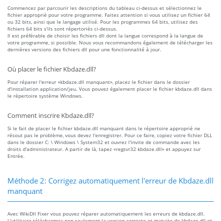
Commencez par parcourir les descriptions du tableau ci-dessus et sélectionnez le
fichier approprié pour votre programme. Faites attention si vous utilisez un fichier 64
ou 32 bits, ainsi que le langage utilisé. Pour les programmes 64 bits, utilisez des
fichiers 64 bits s'ils sont répertoriés ci-dessus.
Il est préférable de choisir les fichiers dll dont la langue correspond à la langue de
votre programme, si possible. Nous vous recommandons également de télécharger les
dernières versions des fichiers dll pour une fonctionnalité à jour.
Où placer le fichier Kbdaze.dll?
Pour réparer l'erreur «kbdaze.dll manquant», placez le fichier dans le dossier
d'installation application/jeu. Vous pouvez également placer le fichier kbdaze.dll dans
le répertoire système Windows.
Comment inscrire Kbdaze.dll?
Si le fait de placer le fichier kbdaze.dll manquant dans le répertoire approprié ne
résout pas le problème, vous devez l'enregistrer. Pour ce faire, copiez votre fichier DLL
dans le dossier C: \ Windows \ System32 et ouvrez l'invite de commande avec les
droits d'administrateur. A partir de là, tapez «regsvr32 kbdaze.dll» et appuyez sur
Entrée.
Méthode 2: Corrigez automatiquement l'erreur de Kbdaze.dll
manquant
Avec WikiDll Fixer vous pouvez réparer automatiquement les erreurs de kbdaze.dll.
L'utilitaire téléchargera non seulement la version correcte et gratuite de kbdaze.dll et