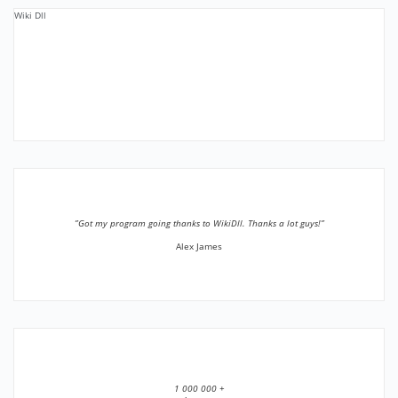
Wiki Dll
”Got my program going thanks to WikiDll. Thanks a lot guys!”
Alex James
1 000 000 +