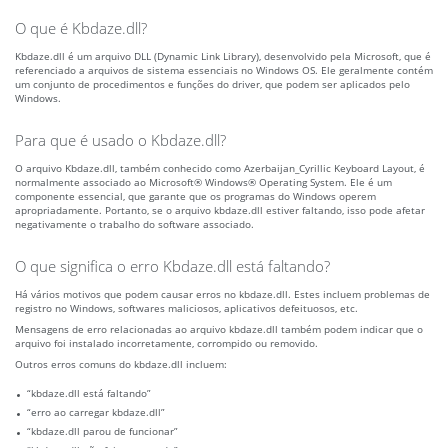
O que é Kbdaze.dll?
Kbdaze.dll é um arquivo DLL (Dynamic Link Library), desenvolvido pela Microsoft, que é
referenciado a arquivos de sistema essenciais no Windows OS. Ele geralmente contém
um conjunto de procedimentos e funções do driver, que podem ser aplicados pelo
Windows.
Para que é usado o Kbdaze.dll?
O arquivo Kbdaze.dll, também conhecido como Azerbaijan_Cyrillic Keyboard Layout, é
normalmente associado ao Microsoft® Windows® Operating System. Ele é um
componente essencial, que garante que os programas do Windows operem
apropriadamente. Portanto, se o arquivo kbdaze.dll estiver faltando, isso pode afetar
negativamente o trabalho do software associado.
O que significa o erro Kbdaze.dll está faltando?
Há vários motivos que podem causar erros no kbdaze.dll. Estes incluem problemas de
registro no Windows, softwares maliciosos, aplicativos defeituosos, etc.
Mensagens de erro relacionadas ao arquivo kbdaze.dll também podem indicar que o
arquivo foi instalado incorretamente, corrompido ou removido.
Outros erros comuns do kbdaze.dll incluem:
“kbdaze.dll está faltando”
“erro ao carregar kbdaze.dll”
“kbdaze.dll parou de funcionar”