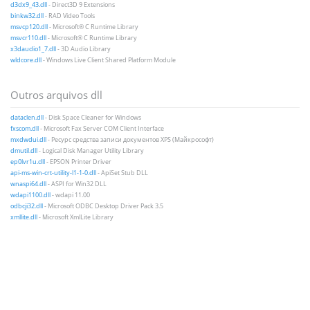
d3dx9_43.dll
- Direct3D 9 Extensions
binkw32.dll
- RAD Video Tools
msvcp120.dll
- Microsoft® C Runtime Library
msvcr110.dll
- Microsoft® C Runtime Library
x3daudio1_7.dll
- 3D Audio Library
wldcore.dll
- Windows Live Client Shared Platform Module
Outros arquivos dll
dataclen.dll
- Disk Space Cleaner for Windows
fxscom.dll
- Microsoft Fax Server COM Client Interface
mxdwdui.dll
- Ресурс средства записи документов XPS (Майкрософт)
dmutil.dll
- Logical Disk Manager Utility Library
ep0lvr1u.dll
- EPSON Printer Driver
api-ms-win-crt-utility-l1-1-0.dll
- ApiSet Stub DLL
wnaspi64.dll
- ASPI for Win32 DLL
wdapi1100.dll
- wdapi 11.00
odbcji32.dll
- Microsoft ODBC Desktop Driver Pack 3.5
xmllite.dll
- Microsoft XmlLite Library