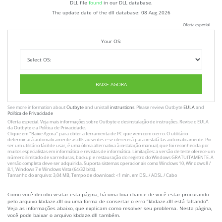
DLL file
found
in our DLL database.
The update date of the dll database:
08 Aug 2026
Oferta especial
Your OS:
BAIXE AGORA
See more information about
Outbyte
and unistall
instrustions
. Please review Outbyte
EULA
and
Política de Privacidade
Oferta especial. Veja mais informações sobre
Outbyte
e desinstalação
de instruções
. Revise o
EULA
da Outbyte e a
Política de Privacidade
.
Clique em
"Baixe Agora"
para obter a ferramenta de PC que vem com o erro. O utilitário
determinará automaticamente as dlls ausentes e se oferecerá para instalá-las automaticamente. Por
ser um utilitário fácil de usar, é uma ótima alternativa à instalação manual, que foi reconhecida por
muitos especialistas em informática e revistas de informática. Limitações: a versão de teste oferece um
número ilimitado de varreduras, backup e restauração do registro do Windows GRATUITAMENTE. A
versão completa deve ser adquirida. Suporta sistemas operacionais como Windows 10, Windows 8 /
8.1, Windows 7 e Windows Vista (64/32 bits).
Tamanho do arquivo: 3,04 MB, Tempo de download: <1 min. em DSL / ADSL / Cabo
Como você decidiu visitar esta página, há uma boa chance de você estar procurando
pelo arquivo kbdaze.dll ou uma forma de consertar o erro “kbdaze.dll está faltando”.
Veja as informações abaixo, que explicam como resolver seu problema. Nesta página,
você pode baixar o arquivo kbdaze.dll também.