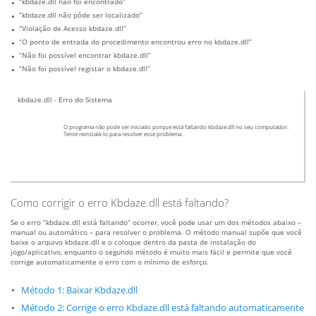
“kbdaze.dll não foi encontrado”
“kbdaze.dll não pôde ser localizado”
“Violação de Acesso kbdaze.dll”
“O ponto de entrada do procedimento encontrou erro no kbdaze.dll”
“Não foi possível encontrar kbdaze.dll”
“Não foi possível registar o kbdaze.dll”
kbdaze.dll - Erro do Sistema
O programa não pode ser iniciado porque está faltando kbdaze.dll no seu computador.
Tente reinstalá-lo para resolver esse problema.
Como corrigir o erro Kbdaze.dll está faltando?
Se o erro “kbdaze.dll está faltando” ocorrer, você pode usar um dos métodos abaixo –
manual ou automático – para resolver o problema. O método manual supõe que você
baixe o arquivo kbdaze.dll e o coloque dentro da pasta de instalação do
jogo/aplicativo, enquanto o segundo método é muito mais fácil e permite que você
corrige automaticamente o erro com o mínimo de esforço.
Método 1: Baixar Kbdaze.dll
Método 2: Corrige o erro Kbdaze.dll está faltando automaticamente