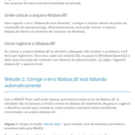
dos arquivos dll para uma funcionalidade atualizada.
Onde colocar o arquivo Kbdaze.dll?
Para reparar o erro “kbdaze.dll está faltando”, coloque o arquivo dentro da pasta de
instalação do aplicativo/jogo. Alternativamente, você pode colocar o arquivo
kbdaze.dll dentro do diretório de sistemas do Windows.
Como registrar o Kbdaze.dll?
Se colocar o arquivo kbdaze.dll no diretório adequado não resolver o problema, você
terá que registrá-lo. Para isso, copie seu arquivo DLL na pasta C:\Windows\System32 e
abra uma instrução de comando com direitos de administrador. Lá, digite “regsvr32
kbdaze.dll” e aperte Enter.
Método 2: Corrige o erro Kbdaze.dll está faltando
automaticamente
Com o WikiDll Fixer você pode reparar automaticamente erros do kbdaze.dll. A
utilidade não só baixará a versão correta do kbdaze.dll totalmente de graça e sugerirá
o diretório correto para instalá-lo, como também resolverá outros problemas
relacionados ao arquivo kbdaze.dll.
Degrau 1:
Clique no botão
“Baixar App. ”
para receber uma ferramenta automática,
providenciada pela WikiDll.