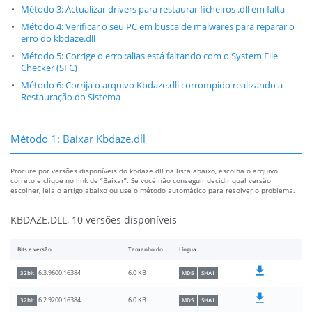
Método 3: Actualizar drivers para restaurar ficheiros .dll em falta
Método 4: Verificar o seu PC em busca de malwares para reparar o
erro do kbdaze.dll
Método 5: Corrige o erro :alias está faltando com o System File
Checker (SFC)
Método 6: Corrija o arquivo Kbdaze.dll corrompido realizando a
Restauração do Sistema
Método 1: Baixar Kbdaze.dll
Procure por versões disponíveis do kbdaze.dll na lista abaixo, escolha o arquivo
correto e clique no link de “Baixar”. Se você não conseguir decidir qual versão
escolher, leia o artigo abaixo ou use o método automático para resolver o problema.
KBDAZE.DLL, 10 versões disponíveis
Bits e versão
Tamanho do arquivo
Língua
6.0 KB
6.3.9600.16384
32bit
MD5
SHA1
6.0 KB
6.2.9200.16384
32bit
MD5
SHA1