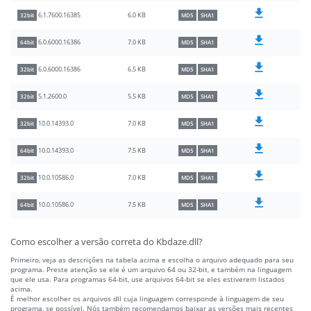
6.0 KB
6.1.7600.16385
32bit
MD5
SHA1
7.0 KB
6.0.6000.16386
64bit
MD5
SHA1
6.5 KB
6.0.6000.16386
32bit
MD5
SHA1
5.5 KB
5.1.2600.0
32bit
MD5
SHA1
7.0 KB
10.0.14393.0
32bit
MD5
SHA1
7.5 KB
10.0.14393.0
64bit
MD5
SHA1
7.0 KB
10.0.10586.0
32bit
MD5
SHA1
7.5 KB
10.0.10586.0
64bit
MD5
SHA1
Como escolher a versão correta do Kbdaze.dll?
Primeiro, veja as descrições na tabela acima e escolha o arquivo adequado para seu
programa. Preste atenção se ele é um arquivo 64 ou 32-bit, e também na linguagem
que ele usa. Para programas 64-bit, use arquivos 64-bit se eles estiverem listados
acima.
É melhor escolher os arquivos dll cuja linguagem corresponde à linguagem de seu
programa, se possível. Nós também recomendamos baixar as versões mais recentes