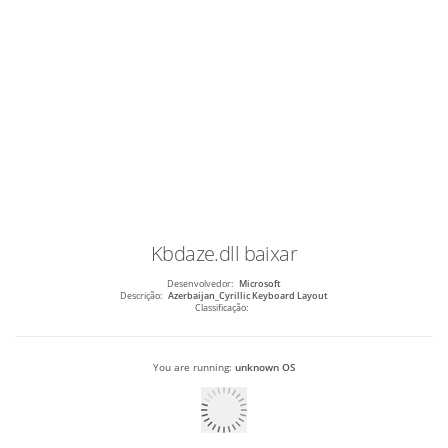
Kbdaze.dll
baixar
Desenvolvedor:
Microsoft
Descrição:
Azerbaijan_Cyrillic Keyboard Layout
Classificação:
You are running:
unknown OS