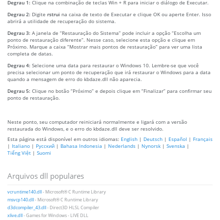
Degrau 1:
Clique na combinação de teclas Win + R para iniciar o diálogo de Executar.
Degrau 2:
Digite
rstrui
na caixa de texto de Executar e clique OK ou aperte Enter. Isso
abrirá a utilidade de recuperação do sistema.
Degrau 3:
A janela de “Restauração do Sistema” pode incluir a opção “Escolha um
ponto de restauração diferente”. Nesse caso, selecione esta opção e clique em
Próximo. Marque a caixa “Mostrar mais pontos de restauração” para ver uma lista
completa de datas.
Degrau 4:
Selecione uma data para restaurar o Windows 10. Lembre-se que você
precisa selecionar um ponto de recuperação que irá restaurar o Windows para a data
quando a mensagem de erro do kbdaze.dll não aparecia.
Degrau 5:
Clique no botão “Próximo” e depois clique em “Finalizar” para confirmar seu
ponto de restauração.
Neste ponto, seu computador reiniciará normalmente e ligará com a versão
restaurada do Windows, e o erro do kbdaze.dll deve ser resolvido.
Esta página está disponível em outros idiomas:
English
|
Deutsch
|
Español
|
Français
|
Italiano
|
Русский
|
Bahasa Indonesia
|
Nederlands
|
Nynorsk
|
Svenska
|
Tiếng Việt
|
Suomi
Arquivos dll populares
vcruntime140.dll
- Microsoft® C Runtime Library
msvcp140.dll
- Microsoft® C Runtime Library
d3dcompiler_43.dll
- Direct3D HLSL Compiler
xlive.dll
- Games for Windows - LIVE DLL