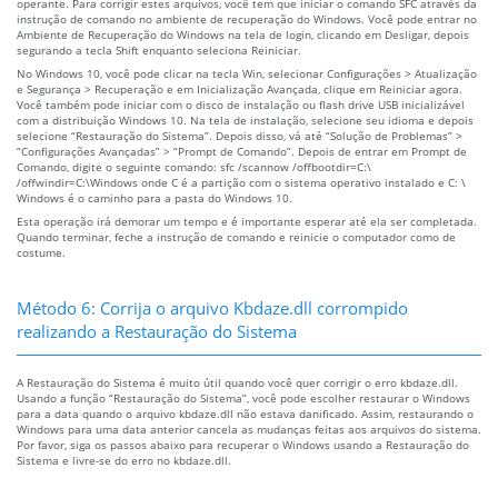
operante. Para corrigir estes arquivos, você tem que iniciar o comando SFC através da
instrução de comando no ambiente de recuperação do Windows. Você pode entrar no
Ambiente de Recuperação do Windows na tela de login, clicando em Desligar, depois
segurando a tecla Shift enquanto seleciona Reiniciar.
No Windows 10, você pode clicar na tecla Win, selecionar Configurações > Atualização
e Segurança > Recuperação e em Inicialização Avançada, clique em Reiniciar agora.
Você também pode iniciar com o disco de instalação ou flash drive USB inicializável
com a distribuição Windows 10. Na tela de instalação, selecione seu idioma e depois
selecione “Restauração do Sistema”. Depois disso, vá até “Solução de Problemas” >
“Configurações Avançadas” > “Prompt de Comando”. Depois de entrar em Prompt de
Comando, digite o seguinte comando: sfc /scannow /offbootdir=C:\
/offwindir=C:\Windows onde C é a partição com o sistema operativo instalado e C: \
Windows é o caminho para a pasta do Windows 10.
Esta operação irá demorar um tempo e é importante esperar até ela ser completada.
Quando terminar, feche a instrução de comando e reinicie o computador como de
costume.
Método 6: Corrija o arquivo Kbdaze.dll corrompido
realizando a Restauração do Sistema
A Restauração do Sistema é muito útil quando você quer corrigir o erro kbdaze.dll.
Usando a função “Restauração do Sistema”, você pode escolher restaurar o Windows
para a data quando o arquivo kbdaze.dll não estava danificado. Assim, restaurando o
Windows para uma data anterior cancela as mudanças feitas aos arquivos do sistema.
Por favor, siga os passos abaixo para recuperar o Windows usando a Restauração do
Sistema e livre-se do erro no kbdaze.dll.