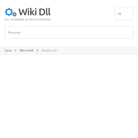
PT
EN
DE
ES
FR
Casa
Microsoft
Kbdaze.dll
IT
RU
ID
NL
NN
SV
VI
FI