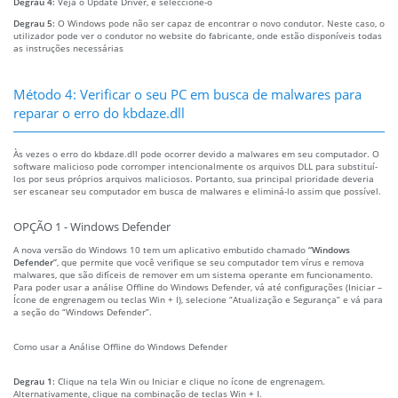
Degrau 4:
Veja o Update Driver, e seleccione-o
Degrau 5:
O Windows pode não ser capaz de encontrar o novo condutor. Neste caso, o
utilizador pode ver o condutor no website do fabricante, onde estão disponíveis todas
as instruções necessárias
Método 4: Verificar o seu PC em busca de malwares para
reparar o erro do kbdaze.dll
Às vezes o erro do kbdaze.dll pode ocorrer devido a malwares em seu computador. O
software malicioso pode corromper intencionalmente os arquivos DLL para substituí-
los por seus próprios arquivos maliciosos. Portanto, sua principal prioridade deveria
ser escanear seu computador em busca de malwares e eliminá-lo assim que possível.
OPÇÃO 1 - Windows Defender
A nova versão do Windows 10 tem um aplicativo embutido chamado
“Windows
Defender”
, que permite que você verifique se seu computador tem vírus e remova
malwares, que são difíceis de remover em um sistema operante em funcionamento.
Para poder usar a análise Offline do Windows Defender, vá até configurações (Iniciar –
Ícone de engrenagem ou teclas Win + I), selecione “Atualização e Segurança” e vá para
a seção do “Windows Defender”.
Como usar a Análise Offline do Windows Defender
Degrau 1:
Clique na tela Win ou Iniciar e clique no ícone de engrenagem.
Alternativamente, clique na combinação de teclas Win + I.