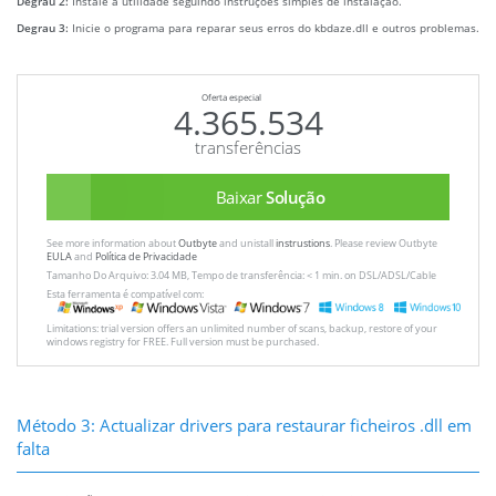
Degrau 2:
Instale a utilidade seguindo instruções simples de instalação.
Degrau 3:
Inicie o programa para reparar seus erros do kbdaze.dll e outros problemas.
Oferta especial
4.365.534
transferências
Baixar
Solução
See more information about
Outbyte
and unistall
instrustions
. Please review Outbyte
EULA
and
Política de Privacidade
Tamanho Do Arquivo: 3.04 MB, Tempo de transferência: < 1 min. on DSL/ADSL/Cable
Esta ferramenta é compatível com:
Limitations: trial version offers an unlimited number of scans, backup, restore of your
windows registry for FREE. Full version must be purchased.
Método 3: Actualizar drivers para restaurar ficheiros .dll em
falta