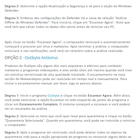
Degrau 2:
Selecione a opção Atualização e Segurança e vá para a seção do Windows
Defender.
Degrau 3:
Embaixo das configurações do Defender há a caixa de seleção “Análise
Offline do Windows Defender”. Para iniciá-la, clique em “Escanear Agora”. Note que
você tem que salvar todos os dados não salvos antes de reiniciar seu PC.
Após clicar no botão “Escanear Agora”, o computador reiniciará e automaticamente
começará a procurar por vírus e malwares. Após terminar a análise, o computador
reiniciará, e nas notificações, você verá um relatório sobre a análise realizada.
OPÇÃO 2 -
Outbyte Antivirus
Produtos da Outbyte são alguns dos mais populares e efetivos para combater
malwares e programas indesejados, e eles serão úteis até mesmo quando você tiver
um antivírus terceirizado de alta qualidade instalado. O escaneamento na nova
versão do Malwarebytes pode ser realizado em tempo real e manualmente. Para
iniciar o escaneamento manual, por favor, siga os passos abaixo:
Degrau 1:
Inicie o programa
Outbyte
e clique no botão
Escanear Agora
. Além disso,
você pode selecionar a opção Escanear no lado esquerdo da janela do programa e
clicar em
Escaneamento Completo
. O sistema começará a escanear e você poderá
ver os resultados da análise.
Degrau 2:
Selecione os itens que você quer levar para quarentena e clique no botão
“Quarentena Selecionada”. Quando em quarentena, você pode ser instruído a reiniciar
o computador.
Degrau 3:
Após o programa ser reiniciado, você pode deletar todos os objetos da
quarentena indo para a seção apropriada do programa ou restaurar alguns deles se