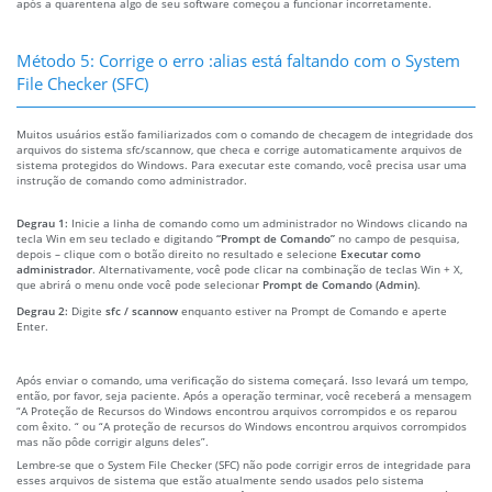
após a quarentena algo de seu software começou a funcionar incorretamente.
Método 5: Corrige o erro :alias está faltando com o System
File Checker (SFC)
Muitos usuários estão familiarizados com o comando de checagem de integridade dos
arquivos do sistema sfc/scannow, que checa e corrige automaticamente arquivos de
sistema protegidos do Windows. Para executar este comando, você precisa usar uma
instrução de comando como administrador.
Degrau 1:
Inicie a linha de comando como um administrador no Windows clicando na
tecla Win em seu teclado e digitando
“Prompt de Comando”
no campo de pesquisa,
depois – clique com o botão direito no resultado e selecione
Executar como
administrador
. Alternativamente, você pode clicar na combinação de teclas Win + X,
que abrirá o menu onde você pode selecionar
Prompt de Comando (Admin)
.
Degrau 2:
Digite
sfc / scannow
enquanto estiver na Prompt de Comando e aperte
Enter.
Após enviar o comando, uma verificação do sistema começará. Isso levará um tempo,
então, por favor, seja paciente. Após a operação terminar, você receberá a mensagem
“A Proteção de Recursos do Windows encontrou arquivos corrompidos e os reparou
com êxito. “ ou “A proteção de recursos do Windows encontrou arquivos corrompidos
mas não pôde corrigir alguns deles”.
Lembre-se que o System File Checker (SFC) não pode corrigir erros de integridade para
esses arquivos de sistema que estão atualmente sendo usados pelo sistema