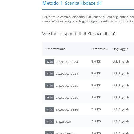
Metodo 1: Scarica Kbdaze.dll
Cerca tra le versioni disponibili di kbdaze.dll dal seguente elenc
quale versione scegliere, leggi il seguente articolo o utilizza i
Versioni disponibili di Kbdaze.dll, 10
Bit e versione
Dimensione del file
Linguaggio
6.0 KB
U.S. English
6.3.9600.16384
32bit
6.0 KB
U.S. English
6.2.9200.16384
32bit
6.0 KB
U.S. English
6.1.7600.16385
32bit
7.0 KB
U.S. English
6.0.6000.16386
64bit
6.5 KB
U.S. English
6.0.6000.16386
32bit
5.5 KB
U.S. English
5.1.2600.0
32bit
7.0 KB
U.S. English
10.0.14393.0
32bit