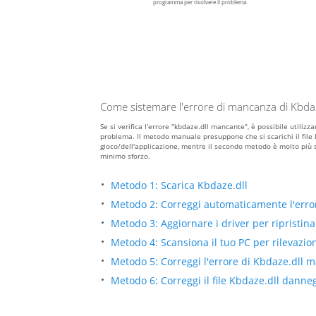
programma per risolvere il problema.
Come sistemare l'errore di mancanza di Kbdaz
Se si verifica l'errore "kbdaze.dll mancante", è possibile utili
problema. Il metodo manuale presuppone che si scarichi il file kb
gioco/dell'applicazione, mentre il secondo metodo è molto più 
minimo sforzo.
Metodo 1: Scarica Kbdaze.dll
Metodo 2: Correggi automaticamente l'err
Metodo 3: Aggiornare i driver per ripristinar
Metodo 4: Scansiona il tuo PC per rilevazio
Metodo 5: Correggi l'errore di Kbdaze.dll 
Metodo 6: Correggi il file Kbdaze.dll dann