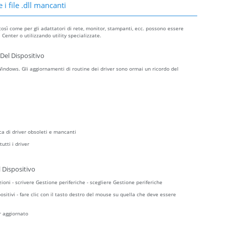
 i file .dll mancanti
così come per gli adattatori di rete, monitor, stampanti, ecc. possono essere
Center o utilizzando utility specializzate.
Del Dispositivo
ndows. Gli aggiornamenti di routine dei driver sono ormai un ricordo del
ca di driver obsoleti e mancanti
utti i driver
 Dispositivo
zioni - scrivere Gestione periferiche - scegliere Gestione periferiche
sitivi - fare clic con il tasto destro del mouse su quella che deve essere
r aggiornato