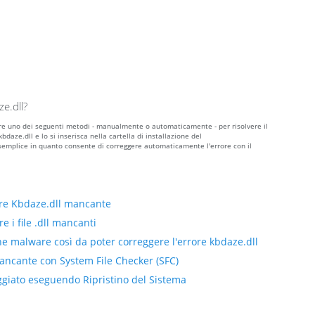
e.dll?
zzare uno dei seguenti metodi - manualmente o automaticamente - per risolvere il
daze.dll e lo si inserisca nella cartella di installazione del
semplice in quanto consente di correggere automaticamente l'errore con il
ore Kbdaze.dll mancante
e i file .dll mancanti
ne malware così da poter correggere l'errore kbdaze.dll
mancante con System File Checker (SFC)
eggiato eseguendo Ripristino del Sistema