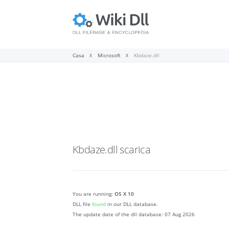
Casa
Microsoft
Kbdaze.dll
Kbdaze.dll
scarica
You are running:
OS X 10
DLL file
found
in our DLL database.
The update date of the dll database:
07 Aug 2026