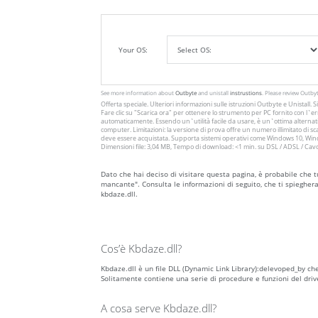
Your OS:
See more information about
Outbyte
and unistall
instrustions
. Please review Outby
Offerta speciale. Ulteriori informazioni sulle istruzioni
Outbyte
e
Unistall
. 
Fare clic su
"Scarica ora"
per ottenere lo strumento per PC fornito con l`err
automaticamente. Essendo un`utilità facile da usare, è un`ottima alternativ
computer. Limitazioni: la versione di prova offre un numero illimitato di
deve essere acquistata. Supporta sistemi operativi come Windows 10, Windo
Dimensioni file: 3,04 MB, Tempo di download: <1 min. su DSL / ADSL / Cav
Dato che hai deciso di visitare questa pagina, è probabile che t
mancante". Consulta le informazioni di seguito, che ti spieghera
kbdaze.dll.
Cos’è Kbdaze.dll?
Kbdaze.dll è un file DLL (Dynamic Link Library):delevoped_by che
Solitamente contiene una serie di procedure e funzioni del dri
A cosa serve Kbdaze.dll?