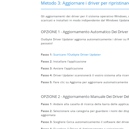
Metodo 3: Aggiornare i driver per ripristinare
Gli aggiornamenti dei driver per il sistema operativo Windows, 
scaricati e installati in modo indipendente dal Windows Update 
OPZIONE 1 - Aggiornamento Automatico Dei Driver 
Outbyte Driver Updater aggiorna automaticamente i driver su Wi
passato!
Passo 1:
Scaricare l'Outbyte Driver Updater
Passo 2:
Installare l'applicazione
Passo 3:
Avviare l'applicazione
Passo 4:
Driver Updater scansionerà il vostro sistema alla ricer
Passo 5:
Fare clic su Aggiorna per aggiornare automaticamente t
OPZIONE 2 - Aggiornamento Manuale Dei Driver Del
Passo 1:
Andare alla casella di ricerca della barra delle applica
Passo 2:
Selezionare una categoria per guardare i nomi dei dispo
aggiornata
Passo 3:
Scegliere Cerca automaticamente il software del drive
Passo 4:
Guardare il Driver di Aggiornamento e selezionarlo