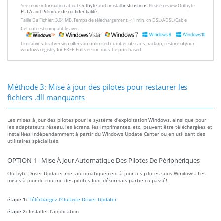
See more information about
Outbyte
and unistall
instrustions
. Please review Outbyte
EULA
and
Politique de confidentialité
Taille Du Fichier: 3.04 MB, Temps de téléchargement: < 1 min. on DSL/ADSL/Cable
Cet outil est compatible avec:
Limitations: trial version offers an unlimited number of scans, backup, restore of your
windows registry for FREE. Full version must be purchased.
Méthode 3: Mise à jour des pilotes pour restaurer les
fichiers .dll manquants
Les mises à jour des pilotes pour le système d'exploitation Windows, ainsi que pour
les adaptateurs réseau, les écrans, les imprimantes, etc. peuvent être téléchargées et
installées indépendamment à partir du Windows Update Center ou en utilisant des
utilitaires spécialisés.
OPTION 1 - Mise À Jour Automatique Des Pilotes De Périphériques
Outbyte Driver Updater met automatiquement à jour les pilotes sous Windows. Les
mises à jour de routine des pilotes font désormais partie du passé!
étape 1:
Téléchargez l'Outbyte Driver Updater
étape 2:
Installer l'application