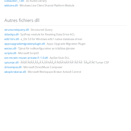
x3daudio1_7.dll
- 3D Audio Library
wldcore.dll
- Windows Live Client Shared Platform Module
Autres fichiers dll
structuredquery.dll
- Structured Query
ddaclsys.dll
- SysPrep module for Reseting Data Drive ACL
edb1drv.dll
- e_Db 5.0 for Windows edb1 native database driver
appxupgrademigrationplugin.dll
- Appx Upgrade Migration Plugin
wzcsvc.dll
- Tjänst för nollkonfiguration av trådlösa tjänster
scripto.dll
- Microsoft ScriptO
ext-ms-win-ntuser-private-l1-1-0.dll
- ApiSet Stub DLL
cptumar.dll
- ÃÂšÃ‘Â€ÃÂ¸ÃÂ¿Ã‘Â‚ÃÂ¾ÃÂ¿Ã‘Â€ÃÂ¾ÃÂ²ÃÂ°ÃÂ¹ÃÂ´ÃÂµÃ‘Â€ Tumar CSP
dmcompos.dll
- Microsoft DirectMusic Composer
wkspbrokerax.dll
- Microsoft Workspace Broker ActiveX Control