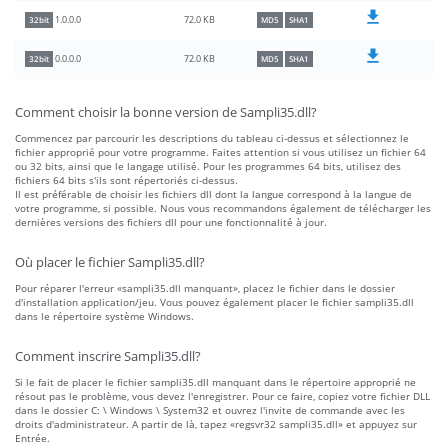
72.0 KB
1.0.0.0
32bit
MD5
SHA1
72.0 KB
0.0.0.0
32bit
MD5
SHA1
Comment choisir la bonne version de Sampli35.dll?
Commencez par parcourir les descriptions du tableau ci-dessus et sélectionnez le
fichier approprié pour votre programme. Faites attention si vous utilisez un fichier 64
ou 32 bits, ainsi que le langage utilisé. Pour les programmes 64 bits, utilisez des
fichiers 64 bits s'ils sont répertoriés ci-dessus.
Il est préférable de choisir les fichiers dll dont la langue correspond à la langue de
votre programme, si possible. Nous vous recommandons également de télécharger les
dernières versions des fichiers dll pour une fonctionnalité à jour.
Où placer le fichier Sampli35.dll?
Pour réparer l'erreur «sampli35.dll manquant», placez le fichier dans le dossier
d'installation application/jeu. Vous pouvez également placer le fichier sampli35.dll
dans le répertoire système Windows.
Comment inscrire Sampli35.dll?
Si le fait de placer le fichier sampli35.dll manquant dans le répertoire approprié ne
résout pas le problème, vous devez l'enregistrer. Pour ce faire, copiez votre fichier DLL
dans le dossier C: \ Windows \ System32 et ouvrez l'invite de commande avec les
droits d'administrateur. A partir de là, tapez «regsvr32 sampli35.dll» et appuyez sur
Entrée.