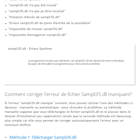
“sampli35.dll n'a pas été trouvé”
“sampli35.dll n'a pas pu être localisé”
“Violation d'Accès de sampli35.dll”
“Erreur sampli35.dll du point d'entrée de la procédure”
“Impossible de trouver sampli35.dll”
“Impossible d'enregistrer sampli35.dll”
sampli35.dll - Erreur Système
Le programme ne peut pas démarrer, car sampli35.dll est absent de votre ordinateur.
Essayez de réinstaller le programme pour résoudre le problème.
Comment corriger l'erreur de fichier Sampli35.dll manquant?
Si l'erreur “sampli35.dll manque” survient, vous pouvez utiliser l'une des méthodes ci-
dessous - manuelle ou automatique - pour résoudre le problème. La méthode
manuelle suppose que vous téléchargiez le fichier sampli35.dll et le placiez dans le
dossier d'installation jeu /application, tandis que la seconde méthode est beaucoup
plus simple car elle vous permet de corriger automatiquement l'erreur avec un
minimum d'effort.
Méthode 1: Télécharger Sampli35.dll