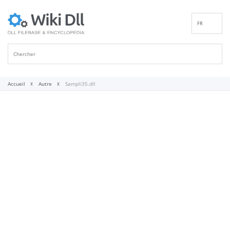
FR
EN
DE
ES
IT
Accueil
Autre
Sampli35.dll
PT
RU
ID
NL
NN
SV
VI
FI