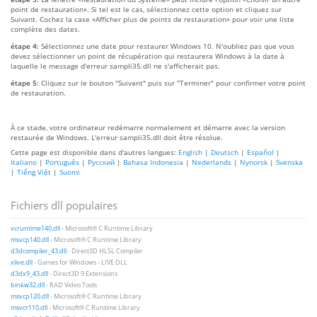
point de restauration». Si tel est le cas, sélectionnez cette option et cliquez sur
Suivant. Cochez la case «Afficher plus de points de restauration» pour voir une liste
complète des dates.
étape 4:
Sélectionnez une date pour restaurer Windows 10. N'oubliez pas que vous
devez sélectionner un point de récupération qui restaurera Windows à la date à
laquelle le message d'erreur sampli35.dll ne s'afficherait pas.
étape 5:
Cliquez sur le bouton "Suivant" puis sur "Terminer" pour confirmer votre point
de restauration.
À ce stade, votre ordinateur redémarre normalement et démarre avec la version
restaurée de Windows. L'erreur sampli35.dll doit être résolue.
Cette page est disponible dans d'autres langues:
English
|
Deutsch
|
Español
|
Italiano
|
Português
|
Русский
|
Bahasa Indonesia
|
Nederlands
|
Nynorsk
|
Svenska
|
Tiếng Việt
|
Suomi
Fichiers dll populaires
vcruntime140.dll
- Microsoft® C Runtime Library
msvcp140.dll
- Microsoft® C Runtime Library
d3dcompiler_43.dll
- Direct3D HLSL Compiler
xlive.dll
- Games for Windows - LIVE DLL
d3dx9_43.dll
- Direct3D 9 Extensions
binkw32.dll
- RAD Video Tools
msvcp120.dll
- Microsoft® C Runtime Library
msvcr110.dll
- Microsoft® C Runtime Library