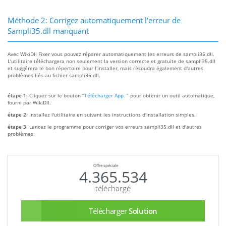
Méthode 2: Corrigez automatiquement l'erreur de
Sampli35.dll manquant
Avec WikiDll Fixer vous pouvez réparer automatiquement les erreurs de sampli35.dll.
L'utilitaire téléchargera non seulement la version correcte et gratuite de sampli35.dll
et suggérera le bon répertoire pour l'installer, mais résoudra également d'autres
problèmes liés au fichier sampli35.dll.
étape 1:
Cliquez sur le bouton
“Télécharger App. ”
pour obtenir un outil automatique,
fourni par WikiDll.
étape 2:
Installez l'utilitaire en suivant les instructions d'installation simples.
étape 3:
Lancez le programme pour corriger vos erreurs sampli35.dll et d'autres
problèmes.
Offre spéciale
4.365.534
téléchargé
Télécharger
Solution