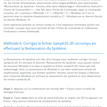
10. Sur l'écran d'installation, sélectionnez votre langue préférée, puis sélectionnez
«Restauration du Système». Ensuite, allez dans «Dépannage»> «Paramètres Avancés»>
«Invite de Commandes».> > Une fois dans l'Invite de Commande, tapez la commande
suivante: sfc / scannow / offbootdir = C: \ / offwindir = C: \ Windows où C est la
partition avec le système d'exploitation installé et C: \ Windows est le chemin d'accès
au dossier Windows 10.
Cette opération prendra un certain temps et il est important d'attendre qu'elle soit
terminée. Lorsque vous avez terminé, fermez l'invite de commande et redémarrez
l'ordinateur comme d'habitude.
Méthode 6: Corrigez le fichier Sampli35.dll corrompu en
effectuant la Restauration du Système.
La Restauration du Système est très utile lorsque vous souhaitez corriger l'erreur
sampli35.dll. En utilisant la fonction "Restauration du Système", vous pouvez choisir
de restaurer Windows à la date à laquelle le fichier sampli35.dll n’était pas été
endommagé. Ainsi, la restauration de Windows à une date antérieure annule les
modifications apportées aux fichiers système. Veuillez suivre les étapes ci-dessous
pour retourner Windows en utilisant la restauration du système et vous débarrasser
de l'erreur sampli35.dll.
étape 1:
Appuyez sur la combinaison de touches Win + R pour ouvrir la boîte de
dialogue Exécuter.
étape 2:
Tapez
rstrui
dans la zone de texte Exécuter et cliquez sur OK ou appuyez sur
Entrer. Cela ouvrira l'utilitaire de récupération du système.
étape 3:
La fenêtre «Restauration du Système» peut inclure l'option «Choisir un autre