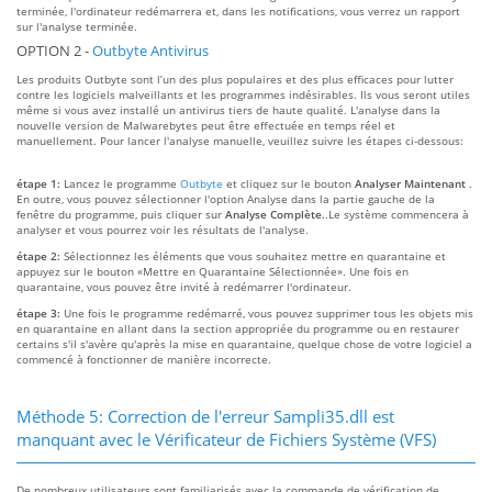
terminée, l'ordinateur redémarrera et, dans les notifications, vous verrez un rapport
sur l'analyse terminée.
OPTION 2 -
Outbyte Antivirus
Les produits Outbyte sont l’un des plus populaires et des plus efficaces pour lutter
contre les logiciels malveillants et les programmes indésirables. Ils vous seront utiles
même si vous avez installé un antivirus tiers de haute qualité. L'analyse dans la
nouvelle version de Malwarebytes peut être effectuée en temps réel et
manuellement. Pour lancer l'analyse manuelle, veuillez suivre les étapes ci-dessous:
étape 1:
Lancez le programme
Outbyte
et cliquez sur le bouton
Analyser Maintenant
.
En outre, vous pouvez sélectionner l'option Analyse dans la partie gauche de la
fenêtre du programme, puis cliquer sur
Analyse Complète.
.Le système commencera à
analyser et vous pourrez voir les résultats de l'analyse.
étape 2:
Sélectionnez les éléments que vous souhaitez mettre en quarantaine et
appuyez sur le bouton «Mettre en Quarantaine Sélectionnée». Une fois en
quarantaine, vous pouvez être invité à redémarrer l'ordinateur.
étape 3:
Une fois le programme redémarré, vous pouvez supprimer tous les objets mis
en quarantaine en allant dans la section appropriée du programme ou en restaurer
certains s'il s'avère qu'après la mise en quarantaine, quelque chose de votre logiciel a
commencé à fonctionner de manière incorrecte.
Méthode 5: Correction de l'erreur Sampli35.dll est
manquant avec le Vérificateur de Fichiers Système (VFS)
De nombreux utilisateurs sont familiarisés avec la commande de vérification de