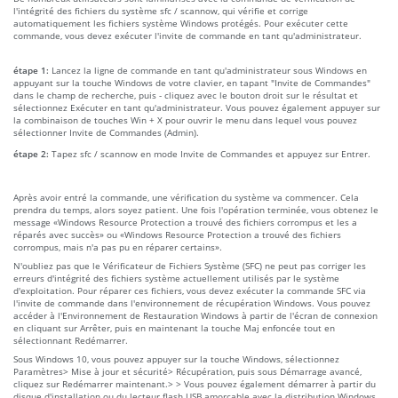
l'intégrité des fichiers du système sfc / scannow, qui vérifie et corrige
automatiquement les fichiers système Windows protégés. Pour exécuter cette
commande, vous devez exécuter l'invite de commande en tant qu'administrateur.
étape 1:
Lancez la ligne de commande en tant qu'administrateur sous Windows en
appuyant sur la touche Windows de votre clavier, en tapant "Invite de Commandes"
dans le champ de recherche, puis - cliquez avec le bouton droit sur le résultat et
sélectionnez Exécuter en tant qu'administrateur. Vous pouvez également appuyer sur
la combinaison de touches Win + X pour ouvrir le menu dans lequel vous pouvez
sélectionner Invite de Commandes (Admin).
étape 2:
Tapez sfc / scannow en mode Invite de Commandes et appuyez sur Entrer.
Après avoir entré la commande, une vérification du système va commencer. Cela
prendra du temps, alors soyez patient. Une fois l'opération terminée, vous obtenez le
message «Windows Resource Protection a trouvé des fichiers corrompus et les a
réparés avec succès» ou «Windows Resource Protection a trouvé des fichiers
corrompus, mais n'a pas pu en réparer certains».
N'oubliez pas que le Vérificateur de Fichiers Système (SFC) ne peut pas corriger les
erreurs d'intégrité des fichiers système actuellement utilisés par le système
d'exploitation. Pour réparer ces fichiers, vous devez exécuter la commande SFC via
l'invite de commande dans l'environnement de récupération Windows. Vous pouvez
accéder à l'Environnement de Restauration Windows à partir de l'écran de connexion
en cliquant sur Arrêter, puis en maintenant la touche Maj enfoncée tout en
sélectionnant Redémarrer.
Sous Windows 10, vous pouvez appuyer sur la touche Windows, sélectionnez
Paramètres> Mise à jour et sécurité> Récupération, puis sous Démarrage avancé,
cliquez sur Redémarrer maintenant.> > Vous pouvez également démarrer à partir du
disque d'installation ou du lecteur flash USB amorçable avec la distribution Windows