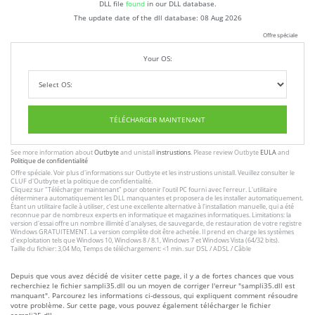
DLL file
found
in our DLL database.
The update date of the dll database:
08 Aug 2026
Offre spéciale
Your OS:
TÉLÉCHARGER MAINTENANT
See more information about
Outbyte
and unistall
instrustions
. Please review Outbyte
EULA
and
Politique de confidentialité
Offre spéciale. Voir plus d'informations sur
Outbyte
et les
instrustions unistall
. Veuillez consulter le
CLUF
d'Outbyte et
la politique de confidentialité
.
Cliquez sur
"Télécharger maintenant"
pour obtenir l'outil PC fourni avec l'erreur. L'utilitaire
déterminera automatiquement les DLL manquantes et proposera de les installer automatiquement.
Étant un utilitaire facile à utiliser, c'est une excellente alternative à l'installation manuelle, qui a été
reconnue par de nombreux experts en informatique et magazines informatiques. Limitations: la
version d'essai offre un nombre illimité d'analyses, de sauvegarde, de restauration de votre registre
Windows GRATUITEMENT. La version complète doit être achetée. Il prend en charge les systèmes
d'exploitation tels que Windows 10, Windows 8 / 8.1, Windows 7 et Windows Vista (64/32 bits).
Taille du fichier: 3,04 Mo, Temps de téléchargement: <1 min. sur DSL / ADSL / Câble
Depuis que vous avez décidé de visiter cette page, il y a de fortes chances que vous
recherchiez le fichier sampli35.dll ou un moyen de corriger l'erreur "sampli35.dll est
manquant". Parcourez les informations ci-dessous, qui expliquent comment résoudre
votre problème. Sur cette page, vous pouvez également télécharger le fichier