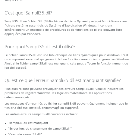
sampli35.dll.
C'est quoi Sampli35.dll?
Sampli35.dll un fichier DLL (Bibliothèque de Liens Dynamiques) qui fait référence aux
fichiers système essentiels du Système d'Exploitation Windows. Il contient
généralement un ensemble de procédures et de fonctions de pilote pouvant être
appliquées par Windows.
Pour quoi Sampli35.dll est-il utilisé?
Le fichier Sampli35.dll est une bibliothèque de liens dynamiques pour Windows. C'est
un composant essentiel qui garantit le bon fonctionnement des programmes Windows.
Ainsi, si le fichier sampli35.dll est manquant, cela peut affecter le fonctionnement du
logiciel associé.
Qu'est-ce que l'erreur Sampli35.dll est manquant signifie?
Plusieurs raisons peuvent provoquer des erreurs sampli35.dll. Ceux-ci incluent les
problèmes de registre Windows, les logiciels malveillants, les applications
défectueuses, etc.
Les messages d'erreur liés au fichier sampli35.dll peuvent également indiquer que le
fichier a été mal installé, endommagé ou supprimé.
Les autres erreurs sampli35.dll courantes incluent:
“sampli35.dll est manquant”
“Erreur lors du chargement de sampli35.dll”
“Crash de sampli35.dll”