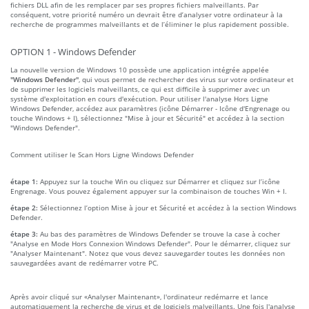
fichiers DLL afin de les remplacer par ses propres fichiers malveillants. Par
conséquent, votre priorité numéro un devrait être d’analyser votre ordinateur à la
recherche de programmes malveillants et de l’éliminer le plus rapidement possible.
OPTION 1 - Windows Defender
La nouvelle version de Windows 10 possède une application intégrée appelée
"Windows Defender"
, qui vous permet de rechercher des virus sur votre ordinateur et
de supprimer les logiciels malveillants, ce qui est difficile à supprimer avec un
système d'exploitation en cours d'exécution. Pour utiliser l'analyse Hors Ligne
Windows Defender, accédez aux paramètres (icône Démarrer - Icône d'Engrenage ou
touche Windows + I), sélectionnez "Mise à jour et Sécurité" et accédez à la section
"Windows Defender".
Comment utiliser le Scan Hors Ligne Windows Defender
étape 1:
Appuyez sur la touche Win ou cliquez sur Démarrer et cliquez sur l’icône
Engrenage. Vous pouvez également appuyer sur la combinaison de touches Win + I.
étape 2:
Sélectionnez l’option Mise à jour et Sécurité et accédez à la section Windows
Defender.
étape 3:
Au bas des paramètres de Windows Defender se trouve la case à cocher
"Analyse en Mode Hors Connexion Windows Defender". Pour le démarrer, cliquez sur
"Analyser Maintenant". Notez que vous devez sauvegarder toutes les données non
sauvegardées avant de redémarrer votre PC.
Après avoir cliqué sur «Analyser Maintenant», l'ordinateur redémarre et lance
automatiquement la recherche de virus et de logiciels malveillants. Une fois l'analyse