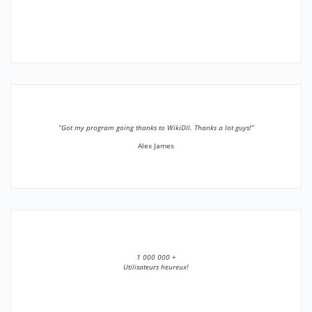
”Got my program going thanks to WikiDll. Thanks a lot guys!”
Alex James
1 000 000 +
Utilisateurs heureux!