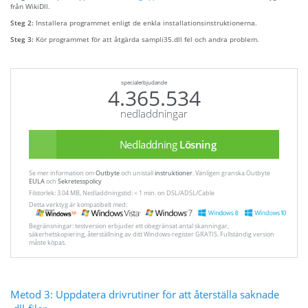
från WikiDll.
Steg 2:
Installera programmet enligt de enkla installationsinstruktionerna.
Steg 3:
Kör programmet för att åtgärda sampli35.dll fel och andra problem.
specialerbjudande
4.365.534
nedladdningar
Nedladdning
Lösning
Se mer information om
Outbyte
och unistall
instruktioner
. Vänligen granska Outbyte
EULA
och
Sekretesspolicy
Filstorlek: 3.04 MB, Nedladdningstid: < 1 min. on DSL/ADSL/Cable
Detta verktyg är kompatibelt med:
Begränsningar: testversion erbjuder ett obegränsat antal skanningar,
säkerhetskopiering, återställning av ditt Windows-register GRATIS. Fullständig version
måste köpas.
Metod 3: Uppdatera drivrutiner för att återställa saknade