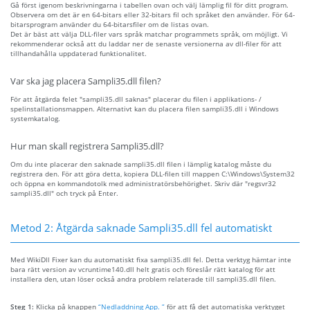
Gå först igenom beskrivningarna i tabellen ovan och välj lämplig fil för ditt program.
Observera om det är en 64-bitars eller 32-bitars fil och språket den använder. För 64-
bitarsprogram använder du 64-bitarsfiler om de listas ovan.
Det är bäst att välja DLL-filer vars språk matchar programmets språk, om möjligt. Vi
rekommenderar också att du laddar ner de senaste versionerna av dll-filer för att
tillhandahålla uppdaterad funktionalitet.
Var ska jag placera Sampli35.dll filen?
För att åtgärda felet "sampli35.dll saknas" placerar du filen i applikations- /
spelinstallationsmappen. Alternativt kan du placera filen sampli35.dll i Windows
systemkatalog.
Hur man skall registrera Sampli35.dll?
Om du inte placerar den saknade sampli35.dll filen i lämplig katalog måste du
registrera den. För att göra detta, kopiera DLL-filen till mappen C:\Windows\System32
och öppna en kommandotolk med administratörsbehörighet. Skriv där "regsvr32
sampli35.dll" och tryck på Enter.
Metod 2: Åtgärda saknade Sampli35.dll fel automatiskt
Med WikiDll Fixer kan du automatiskt fixa sampli35.dll fel. Detta verktyg hämtar inte
bara rätt version av vcruntime140.dll helt gratis och föreslår rätt katalog för att
installera den, utan löser också andra problem relaterade till sampli35.dll filen.
Steg 1:
Klicka på knappen
“Nedladdning App. ”
för att få det automatiska verktyget