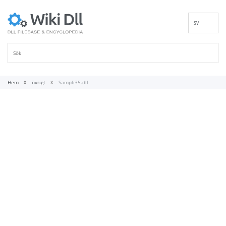
SV
EN
DE
ES
FR
Hem
övrigt
Sampli35.dll
IT
PT
RU
ID
NL
NN
VI
FI