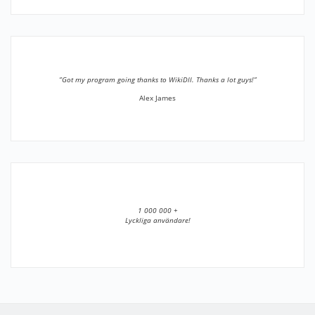
”Got my program going thanks to WikiDll. Thanks a lot guys!”
Alex James
1 000 000 +
Lyckliga användare!