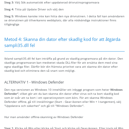
Steg 3:
Välj Sök automatiskt efter uppdaterad drivrutinsprogramvara
Steg 4:
Titta på Update Driver och välj den
Steg 5:
Windows kanske inte kan hitta den nya drivrutinen. I detta fall kan användaren
se drivrutinen på tillverkarens webbplats, där alla nödvändiga instruktioner finns
tillgängliga
Metod 4: Skanna din dator efter skadlig kod för att åtgärda
sampli35.dll fel
Ibland sampli35.dll fel kan inträffa på grund av skadlig programvara på din dator. Den
skadliga programvaran kan medvetet skada DLL-filer för att ersätta dem med sina
egna skadliga filer. Därför bör din främsta prioritet vara att skanna din dator efter
skadlig kod och eliminera den så snart som möjligt.
ALTERNATIV 1 - Windows Defender
Den nya versionen av Windows 10 innehåller ett inbyggt program som heter
Windows
Defender"
, vilket gör att du kan skanna din dator efter virus och ta bort skadlig kod
som är svår att ta bort i ett operativsystem som körs. För att skanna Windows
Defender offline, gå till inställningar (Start - Gear-ikonen eller Win + I-tangenten), välj
"Uppdatera och säkerhet" och gå till "Windows Defender".
Hur man använder offline-skanning av Windows Defender
Steg 1:
Klicka på Win eller klicka på Start och klicka på Gear-ikonen. Eller tryck på Win