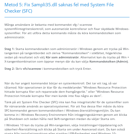
Metod 5: Fix Sampli35.dll saknas fel med System File
Checker (SFC)
Många användare är bekanta med kommandot sfg / scannow
systemfilintegritetskontroll, som automatiskt kontrollerar och fixar skyddade Windows-
systemfiler. För att utföra detta kommando måste du köra kommandotolken som
administratör.
Steg 1:
Starta kommandoraden som administratör i Windows genom att trycka på Win-
tangenten på tangentbordet och skriva "Kommandotolken" i sökfältet, högerklicka
sedan på resultatet och välj
Kör som administratör
. Alternativt kan du trycka på Win +
X-tangentkombination som öppnar menyn där du kan välja
Kommandotolken (Admin)
.
Steg 2:
Skriv
sfc/scannow
i kommandotolken och tryck Enter.
När du har angett kommandot börjar en systemkontroll. Det tar ett tag, så var
tålamod. När operationen är klar får du meddelandet “Windows Resource Protection
hittade korrupta filer och reparerade dem framgångsrikt.” eller “Windows Resource
Protection hittade korrupta filer men kunde inte fixa några av dem”.
Tänk på att System File Checker (SFC) inte kan fixa integritetsfel för de systemfiler som
för närvarande används av operativsystemet. För att fixa dessa filer måste du köra
SFC-kommandot genom kommandotolken i Windows-återställningsmiljön. Du kan
komma in i Windows Recovery Environment från inloggningsskärmen genom att klicka
på Shutdown och sedan hålla ned Skift-tangenten medan du väljer Starta om.
I Windows 10 kan du trycka på Win-tangenten, välja Inställningar>Uppdatering och
säkerhet>Återställning och klicka på Starta om under Avancerad start. Du kan också
starta från installationsskivan eller startbar USB-flashenhet med Windows 10-