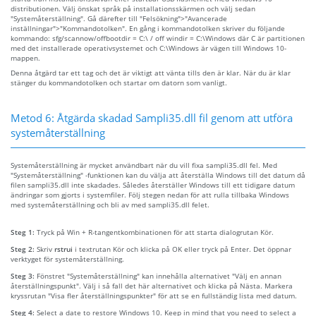
distributionen. Välj önskat språk på installationsskärmen och välj sedan
"Systemåterställning". Gå därefter till "Felsökning">"Avancerade
inställningar">"Kommandotolken". En gång i kommandotolken skriver du följande
kommando: sfg/scannow/offbootdir = C:\ / off windir = C:\Windows där C är partitionen
med det installerade operativsystemet och C:\Windows är vägen till Windows 10-
mappen.
Denna åtgärd tar ett tag och det är viktigt att vänta tills den är klar. När du är klar
stänger du kommandotolken och startar om datorn som vanligt.
Metod 6: Åtgärda skadad Sampli35.dll fil genom att utföra
systemåterställning
Systemåterställning är mycket användbart när du vill fixa sampli35.dll fel. Med
"Systemåterställning" -funktionen kan du välja att återställa Windows till det datum då
filen sampli35.dll inte skadades. Således återställer Windows till ett tidigare datum
ändringar som gjorts i systemfiler. Följ stegen nedan för att rulla tillbaka Windows
med systemåterställning och bli av med sampli35.dll felet.
Steg 1:
Tryck på Win + R-tangentkombinationen för att starta dialogrutan Kör.
Steg 2:
Skriv
rstrui
i textrutan Kör och klicka på OK eller tryck på Enter. Det öppnar
verktyget för systemåterställning.
Steg 3:
Fönstret "Systemåterställning" kan innehålla alternativet "Välj en annan
återställningspunkt". Välj i så fall det här alternativet och klicka på Nästa. Markera
kryssrutan "Visa fler återställningspunkter" för att se en fullständig lista med datum.
Steg 4:
Select a date to restore Windows 10. Keep in mind that you need to select a