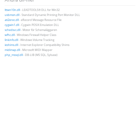
lttwn10n.dll
- LEADTOOLS® DLL for Win32
usbmon.dll
- Standard Dynamic Printing Port Monitor DLL
ati2erec.dll
- eRecord Message Resource File
cygwin1.dll
- Cygwin POSIX Emulation DLL
schedsvc.dll
- Motor för Schemaläggaren
wfhc.dll
- Windows Firewall Helper Class
linkinfo.dll
- Windows Volume Tracking
ieshims.dll
- Internet Explorer Compatibility Shims
midimap.dll
- Microsoft MIDI Mapper
php_mssql.dll
- DB-LIB (MS SQL, Sybase)