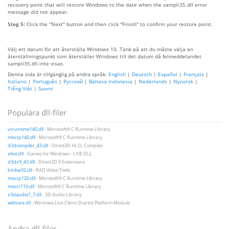
recovery point that will restore Windows to the date when the sampli35.dll error
message did not appear.
Steg 5:
Click the "Next" button and then click "Finish" to confirm your restore point.
Välj ett datum för att återställa Windows 10. Tänk på att du måste välja en
återställningspunkt som återställer Windows till det datum då felmeddelandet
sampli35.dll inte visas.
Denna sida är tillgänglig på andra språk:
English
|
Deutsch
|
Español
|
Français
|
Italiano
|
Português
|
Русский
|
Bahasa Indonesia
|
Nederlands
|
Nynorsk
|
Tiếng Việt
|
Suomi
Populära dll-filer
vcruntime140.dll
- Microsoft® C Runtime Library
msvcp140.dll
- Microsoft® C Runtime Library
d3dcompiler_43.dll
- Direct3D HLSL Compiler
xlive.dll
- Games for Windows - LIVE DLL
d3dx9_43.dll
- Direct3D 9 Extensions
binkw32.dll
- RAD Video Tools
msvcp120.dll
- Microsoft® C Runtime Library
msvcr110.dll
- Microsoft® C Runtime Library
x3daudio1_7.dll
- 3D Audio Library
wldcore.dll
- Windows Live Client Shared Platform Module
Andra dll-filer