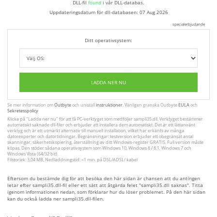
DLL-fil
found
i vår DLL-databas.
Uppdateringsdatum för dll-databasen:
07 Aug 2026
specialerbjudande
Ditt operativsystem:
LADDA NER NU
Se mer information om
Outbyte
och unistall
instruktioner
. Vänligen granska Outbyte
EULA
och
Sekretesspolicy
Klicka på
"Ladda ner nu"
för att få PC-verktyget som medföljer sampli35.dll. Verktyget bestämmer
automatiskt saknade dll-filer och erbjuder att installera dem automatiskt. Det är ett lättanvänt
verktyg och är ett utmärkt alternativ till manuell installation, vilket har erkänts av många
datorexperter och datortidningar. Begränsningar: testversion erbjuder ett obegränsat antal
skanningar, säkerhetskopiering, återställning av ditt Windows-register GRATIS. Full version måste
köpas. Den stöder sådana operativsystem som Windows 10, Windows 8 / 8.1, Windows 7 och
Windows Vista (64/32 bit).
Filstorlek: 3,04 MB, Nedladdningstid: <1 min. på DSL/ADSL/ kabel
Eftersom du bestämde dig för att besöka den här sidan är chansen att du antingen
letar efter sampli35.dll-fil eller ett sätt att åtgärda felet "sampli35.dll saknas". Titta
igenom informationen nedan, som förklarar hur du löser problemet. På den här sidan
kan du också ladda ner sampli35.dll-filen.