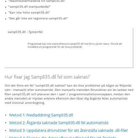
“Åtkomstöverträdelse till sampli35.dll”
“sampli35.dll startpunktsfel”
“Kan inte hitta sampli35.dll”
“Det går inte att registrera sampli35.dll”
sampli35.dll - Systemfel
Programmet kan inte starta eftersom sampli35.dll inte finns på din dator. Försök att
installera om programmet för att lösa problemet.
Hur fixar jag Sampli35.dll fel som saknas?
Om det finns ett fel "sampli35.dll saknas" kan du lösa problemet på något av följande
sätt - manuellt eller automatiskt. Den manuella metoden förutsätter att du laddar ned
filen sampli35.dll och placerar den i spel- / programinstallationsmappen, medan den
andra metoden är mycket enklare eftersom den låter dig åtgärda felet automatiskt
med minimal ansträngning.
Metod 1: Nedladdning Sampli35.dll
Metod 2: Åtgärda saknade Sampli35.dll fel automatiskt
Metod 3: Uppdatera drivrutiner för att återställa saknade .dll-filer