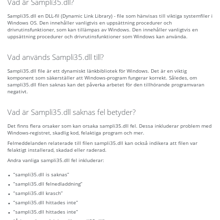
Vad är Sampli35.dll?
Sampli35.dll en DLL-fil (Dynamic Link Library) - file som hänvisas till viktiga systemfiler i
Windows OS. Den innehåller vanligtvis en uppsättning procedurer och
drivrutinsfunktioner, som kan tillämpas av Windows. Den innehåller vanligtvis en
uppsättning procedurer och drivrutinsfunktioner som Windows kan använda.
Vad används Sampli35.dll till?
Sampli35.dll file är ett dynamiskt länkbibliotek för Windows. Det är en viktig
komponent som säkerställer att Windows-program fungerar korrekt. Således, om
sampli35.dll filen saknas kan det påverka arbetet för den tillhörande programvaran
negativt.
Vad är Sampli35.dll saknas fel betyder?
Det finns flera orsaker som kan orsaka sampli35.dll fel. Dessa inkluderar problem med
Windows-registret, skadlig kod, felaktiga program och mer.
Felmeddelanden relaterade till filen sampli35.dll kan också indikera att filen var
felaktigt installerad, skadad eller raderad.
Andra vanliga sampli35.dll fel inkluderar:
“sampli35.dll is saknas”
“sampli35.dll felnedladdning”
“sampli35.dll krasch”
“sampli35.dll hittades inte”
“sampli35.dll hittades inte”