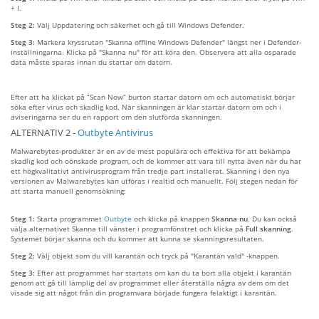
+ I.
Steg 2:
Välj Uppdatering och säkerhet och gå till Windows Defender.
Steg 3:
Markera kryssrutan "Skanna offline Windows Defender" längst ner i Defender-
inställningarna. Klicka på "Skanna nu" för att köra den. Observera att alla osparade
data måste sparas innan du startar om datorn.
Efter att ha klickat på “Scan Now” burton startar datorn om och automatiskt börjar
söka efter virus och skadlig kod. När skanningen är klar startar datorn om och i
aviseringarna ser du en rapport om den slutförda skanningen.
ALTERNATIV 2 -
Outbyte Antivirus
Malwarebytes-produkter är en av de mest populära och effektiva för att bekämpa
skadlig kod och oönskade program, och de kommer att vara till nytta även när du har
ett högkvalitativt antivirusprogram från tredje part installerat. Skanning i den nya
versionen av Malwarebytes kan utföras i realtid och manuellt. Följ stegen nedan för
att starta manuell genomsökning:
Steg 1:
Starta programmet
Outbyte
och klicka på knappen
Skanna nu
. Du kan också
välja alternativet Skanna till vänster i programfönstret och klicka på
Full skanning
.
Systemet börjar skanna och du kommer att kunna se skanningsresultaten.
Steg 2:
Välj objekt som du vill karantän och tryck på "Karantän vald" -knappen.
Steg 3:
Efter att programmet har startats om kan du ta bort alla objekt i karantän
genom att gå till lämplig del av programmet eller återställa några av dem om det
visade sig att något från din programvara började fungera felaktigt i karantän.