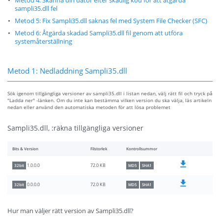
Metod 4: Skanna din dator efter skadlig kod för att åtgärda
sampli35.dll fel
Metod 5: Fix Sampli35.dll saknas fel med System File Checker (SFC)
Metod 6: Åtgärda skadad Sampli35.dll fil genom att utföra
systemåterställning
Metod 1: Nedladdning Sampli35.dll
Sök igenom tillgängliga versioner av sampli35.dll i listan nedan, välj rätt fil och tryck på
"Ladda ner" -länken. Om du inte kan bestämma vilken version du ska välja, läs artikeln
nedan eller använd den automatiska metoden för att lösa problemet
Sampli35.dll, :räkna tillgängliga versioner
Bits & Version
Filstorlek
Kontrollsummor
72.0 KB
1.0.0.0
32bit
MD5
SHA1
72.0 KB
0.0.0.0
32bit
MD5
SHA1
Hur man väljer rätt version av Sampli35.dll?