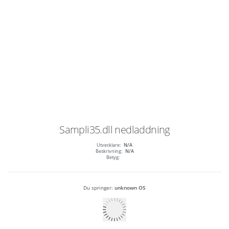
Sampli35.dll
nedladdning
Utvecklare:
N/A
Beskrivning:
N/A
Betyg:
Du springer:
unknown OS