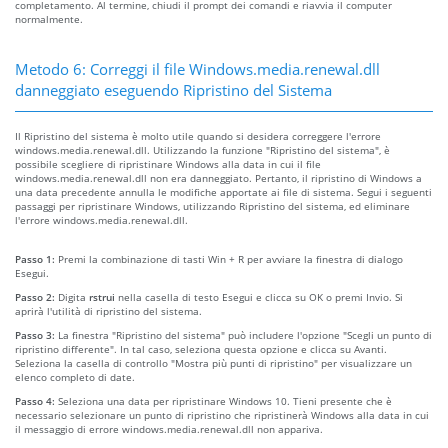
completamento. Al termine, chiudi il prompt dei comandi e riavvia il computer
normalmente.
Metodo 6: Correggi il file Windows.media.renewal.dll
danneggiato eseguendo Ripristino del Sistema
Il Ripristino del sistema è molto utile quando si desidera correggere l'errore
windows.media.renewal.dll. Utilizzando la funzione "Ripristino del sistema", è
possibile scegliere di ripristinare Windows alla data in cui il file
windows.media.renewal.dll non era danneggiato. Pertanto, il ripristino di Windows a
una data precedente annulla le modifiche apportate ai file di sistema. Segui i seguenti
passaggi per ripristinare Windows, utilizzando Ripristino del sistema, ed eliminare
l'errore windows.media.renewal.dll.
Passo 1:
Premi la combinazione di tasti Win + R per avviare la finestra di dialogo
Esegui.
Passo 2:
Digita
rstrui
nella casella di testo Esegui e clicca su OK o premi Invio. Si
aprirà l'utilità di ripristino del sistema.
Passo 3:
La finestra "Ripristino del sistema" può includere l'opzione "Scegli un punto di
ripristino differente". In tal caso, seleziona questa opzione e clicca su Avanti.
Seleziona la casella di controllo "Mostra più punti di ripristino" per visualizzare un
elenco completo di date.
Passo 4:
Seleziona una data per ripristinare Windows 10. Tieni presente che è
necessario selezionare un punto di ripristino che ripristinerà Windows alla data in cui
il messaggio di errore windows.media.renewal.dll non appariva.