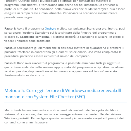
I prodotti Outbyte sono i più popolari ed efficaci per combattere malware e
programmi indesiderati, e torneranno utili anche sei hai installato un antivirus a
parte, di alta qualità. La scansione, nella nuova versione di Malwarebytes, può essere
eseguita in tempo reale e manualmente. Per avviare la scansione manualmente,
procedi come segue:
Passo 1:
Avvia il programma
Outbyte
e clicca sul pulsante
Scansiona ora
. Inoltre, puoi
selezionare l'opzione Scansione sul lato sinistro della finestra del programma e
cliccare su
Scansione completa
. Il sistema inizierà la scansione e tu sarai in grado di
vedere i risultati della scansione.
Passo 2:
Selezionare gli elementi che si desidera mettere in quarantena e premere il
pulsante "Mettere in quarantena gli elementi selezionati". Una volta completata la
procedura, potrebbe essere richiesto il riavvio del computer.
Passo 3:
Dopo aver riavviato il programma, è possibile eliminare tutti gli oggetti in
quarantena andando nella sezione appropriata del programma o ripristinarne alcuni
se si scopre che, dopo averli messi in quarantena, qualcosa sul tuo software sta
funzionando in modo errato.
Metodo 5: Correggi l'errore di Windows.media.renewal.dll
mancante con System File Checker (SFC)
Molti utenti hanno familiarità con il comando di controllo dell'integrità dei file di
sistema sfc / scannow, che controlla e corregge automaticamente i file, del sistema
Windows, protetti. Per svolgere questo comando, è necessario eseguire il prompt dei
comandi come amministratore.