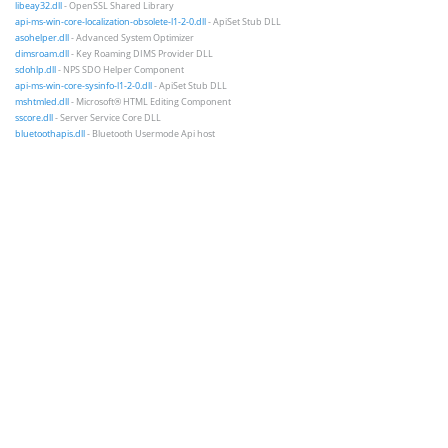
libeay32.dll
- OpenSSL Shared Library
api-ms-win-core-localization-obsolete-l1-2-0.dll
- ApiSet Stub DLL
asohelper.dll
- Advanced System Optimizer
dimsroam.dll
- Key Roaming DIMS Provider DLL
sdohlp.dll
- NPS SDO Helper Component
api-ms-win-core-sysinfo-l1-2-0.dll
- ApiSet Stub DLL
mshtmled.dll
- Microsoft® HTML Editing Component
sscore.dll
- Server Service Core DLL
bluetoothapis.dll
- Bluetooth Usermode Api host