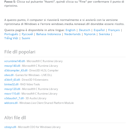
Passo 5:
Clicca sul pulsante "Avanti", quindi clicca su "Fine" per confermare il punto di
ripristino.
A questo punto, il computer si riavvierà normalmente e si avvierà con la versione
ripristinata di Windows e l'errore windows.media.renewal.dll dovrebbe essere risolto.
Questa pagina è disponibile in altre lingue:
English
|
Deutsch
|
Español
|
Français
|
Português
|
Русский
|
Bahasa Indonesia
|
Nederlands
|
Nynorsk
|
Svenska
|
Tiếng Việt
|
Suomi
File dll popolari
vcruntime140.dll
- Microsoft® C Runtime Library
msvcp140.dll
- Microsoft® C Runtime Library
d3dcompiler_43.dll
- Direct3D HLSL Compiler
xlive.dll
- Games for Windows - LIVE DLL
d3dx9_43.dll
- Direct3D 9 Extensions
binkw32.dll
- RAD Video Tools
msvcp120.dll
- Microsoft® C Runtime Library
msvcr110.dll
- Microsoft® C Runtime Library
x3daudio1_7.dll
- 3D Audio Library
wldcore.dll
- Windows Live Client Shared Platform Module
Altri file dll
cdosys.dll
- Microsoft CDO for Windows Library