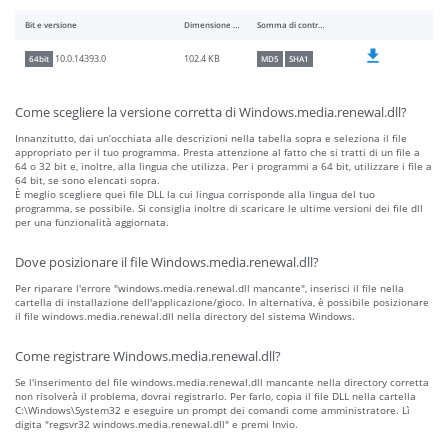
Bit e versione
Dimensione del file
Somma di controllo
102.4 KB
10.0.14393.0
64bit
MD5
SHA1
Come scegliere la versione corretta di Windows.media.renewal.dll?
Innanzitutto, dai un’occhiata alle descrizioni nella tabella sopra e seleziona il file
appropriato per il tuo programma. Presta attenzione al fatto che si tratti di un file a
64 o 32 bit e, inoltre, alla lingua che utilizza. Per i programmi a 64 bit, utilizzare i file a
64 bit, se sono elencati sopra.
È meglio scegliere quei file DLL la cui lingua corrisponde alla lingua del tuo
programma, se possibile. Si consiglia inoltre di scaricare le ultime versioni dei file dll
per una funzionalità aggiornata.
Dove posizionare il file Windows.media.renewal.dll?
Per riparare l'errore "windows.media.renewal.dll mancante", inserisci il file nella
cartella di installazione dell'applicazione/gioco. In alternativa, è possibile posizionare
il file windows.media.renewal.dll nella directory del sistema Windows.
Come registrare Windows.media.renewal.dll?
Se l'inserimento del file windows.media.renewal.dll mancante nella directory corretta
non risolverà il problema, dovrai registrarlo. Per farlo, copia il file DLL nella cartella
C:\Windows\System32 e eseguire un prompt dei comandi come amministratore. Lì
digita "regsvr32 windows.media.renewal.dll" e premi Invio.