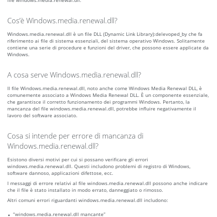
file windows.media.renewal.dll.
Cos’è Windows.media.renewal.dll?
Windows.media.renewal.dll è un file DLL (Dynamic Link Library):delevoped_by che fa
riferimento ai file di sistema essenziali, del sistema operativo Windows. Solitamente
contiene una serie di procedure e funzioni del driver, che possono essere applicate da
Windows.
A cosa serve Windows.media.renewal.dll?
Il file Windows.media.renewal.dll, noto anche come Windows Media Renewal DLL, è
comunemente associato a Windows Media Renewal DLL. È un componente essenziale,
che garantisce il corretto funzionamento dei programmi Windows. Pertanto, la
mancanza del file windows.media.renewal.dll, potrebbe influire negativamente il
lavoro del software associato.
Cosa si intende per errore di mancanza di
Windows.media.renewal.dll?
Esistono diversi motivi per cui si possano verificare gli errori
windows.media.renewal.dll. Questi includono problemi di registro di Windows,
software dannoso, applicazioni difettose, ecc.
I messaggi di errore relativi al file windows.media.renewal.dll possono anche indicare
che il file è stato installato in modo errato, danneggiato o rimosso.
Altri comuni errori riguardanti windows.media.renewal.dll includono:
“windows.media.renewal.dll mancante”