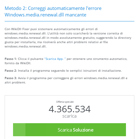
Metodo 2: Correggi automaticamente l'errore
Windows.media.renewal.dll mancante
Con WikiDll Fixer puoi sistemare automaticamente gli errori di
windows.media.renewal.dll. L'utilità non solo scaricherà la versione corretta di
windows.media.renewal.dll in modo assolutamente gratuito, suggerendo la directory
giusta per installarla, ma risolverà anche altri problemi relativi al file
windows.media.renewal.dll.
Passo 1:
Clicca il pulsante
“Scarica App. ”
per ottenere uno strumento automatico,
fornito da WikiDll.
Passo 2:
Installa il programma seguendo le semplici istruzioni di installazione.
Passo 3:
Avvia il programma per correggere gli errori windows.media.renewal.dll e
altri problemi.
Offerta speciale
4.365.534
scarica
Scarica
Soluzione