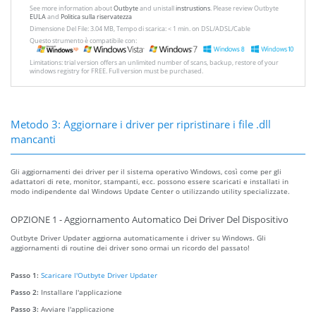
See more information about
Outbyte
and unistall
instrustions
. Please review Outbyte
EULA
and
Politica sulla riservatezza
Dimensione Del File: 3.04 MB, Tempo di scarica: < 1 min. on DSL/ADSL/Cable
Questo strumento è compatibile con:
Limitations: trial version offers an unlimited number of scans, backup, restore of your
windows registry for FREE. Full version must be purchased.
Metodo 3: Aggiornare i driver per ripristinare i file .dll
mancanti
Gli aggiornamenti dei driver per il sistema operativo Windows, così come per gli
adattatori di rete, monitor, stampanti, ecc. possono essere scaricati e installati in
modo indipendente dal Windows Update Center o utilizzando utility specializzate.
OPZIONE 1 - Aggiornamento Automatico Dei Driver Del Dispositivo
Outbyte Driver Updater aggiorna automaticamente i driver su Windows. Gli
aggiornamenti di routine dei driver sono ormai un ricordo del passato!
Passo 1:
Scaricare l'Outbyte Driver Updater
Passo 2:
Installare l'applicazione
Passo 3:
Avviare l'applicazione