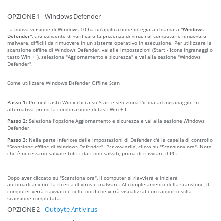
OPZIONE 1 - Windows Defender
La nuova versione di Windows 10 ha un'applicazione integrata chiamata
"Windows
Defender"
, che consente di verificare la presenza di virus nel computer e rimuovere
malware, difficili da rimuovere in un sistema operativo in esecuzione. Per utilizzare la
scansione offline di Windows Defender, vai alle impostazioni (Start - Icona ingranaggi o
tasto Win + I), seleziona "Aggiornamento e sicurezza" e vai alla sezione "Windows
Defender".
Come utilizzare Windows Defender Offline Scan
Passo 1:
Premi il tasto Win o clicca su Start e seleziona l'icona ad ingranaggio. In
alternativa, premi la combinazione di tasti Win + I.
Passo 2:
Seleziona l'opzione Aggiornamento e sicurezza e vai alla sezione Windows
Defender.
Passo 3:
Nella parte inferiore delle impostazioni di Defender c'è la casella di controllo
"Scansione offline di Windows Defender". Per avviarlla, clicca su "Scansiona ora". Nota
che è necessario salvare tutti i dati non salvati, prima di riavviare il PC.
Dopo aver cliccato su "Scansiona ora", il computer si riavvierà e inizierà
automaticamente la ricerca di virus e malware. Al completamento della scansione, il
computer verrà riavviato e nelle notifiche verrà visualizzato un rapporto sulla
scansione completata.
OPZIONE 2 -
Outbyte Antivirus