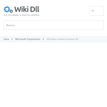
IT
EN
DE
ES
FR
Casa
Microsoft Corporation
Windows.media.renewal.dll
PT
RU
ID
NL
NN
SV
VI
FI