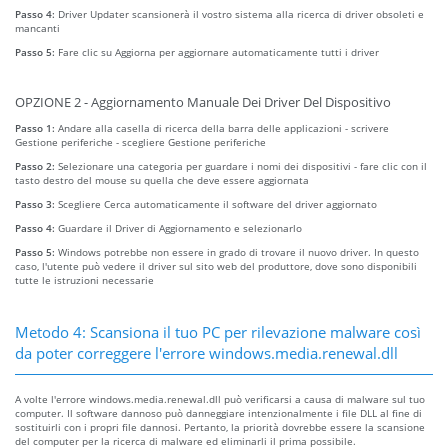
Passo 4:
Driver Updater scansionerà il vostro sistema alla ricerca di driver obsoleti e
mancanti
Passo 5:
Fare clic su Aggiorna per aggiornare automaticamente tutti i driver
OPZIONE 2 - Aggiornamento Manuale Dei Driver Del Dispositivo
Passo 1:
Andare alla casella di ricerca della barra delle applicazioni - scrivere
Gestione periferiche - scegliere Gestione periferiche
Passo 2:
Selezionare una categoria per guardare i nomi dei dispositivi - fare clic con il
tasto destro del mouse su quella che deve essere aggiornata
Passo 3:
Scegliere Cerca automaticamente il software del driver aggiornato
Passo 4:
Guardare il Driver di Aggiornamento e selezionarlo
Passo 5:
Windows potrebbe non essere in grado di trovare il nuovo driver. In questo
caso, l'utente può vedere il driver sul sito web del produttore, dove sono disponibili
tutte le istruzioni necessarie
Metodo 4: Scansiona il tuo PC per rilevazione malware così
da poter correggere l'errore windows.media.renewal.dll
A volte l'errore windows.media.renewal.dll può verificarsi a causa di malware sul tuo
computer. Il software dannoso può danneggiare intenzionalmente i file DLL al fine di
sostituirli con i propri file dannosi. Pertanto, la priorità dovrebbe essere la scansione
del computer per la ricerca di malware ed eliminarli il prima possibile.