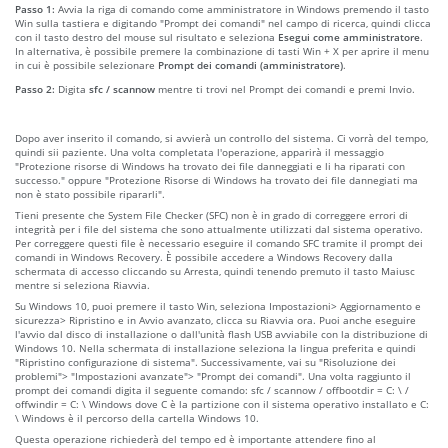
Passo 1:
Avvia la riga di comando come amministratore in Windows premendo il tasto
Win sulla tastiera e digitando "Prompt dei comandi" nel campo di ricerca, quindi clicca
con il tasto destro del mouse sul risultato e seleziona
Esegui come amministratore
.
In alternativa, è possibile premere la combinazione di tasti Win + X per aprire il menu
in cui è possibile selezionare
Prompt dei comandi (amministratore)
.
Passo 2:
Digita
sfc / scannow
mentre ti trovi nel Prompt dei comandi e premi Invio.
Dopo aver inserito il comando, si avvierà un controllo del sistema. Ci vorrà del tempo,
quindi sii paziente. Una volta completata l'operazione, apparirà il messaggio
"Protezione risorse di Windows ha trovato dei file danneggiati e li ha riparati con
successo." oppure "Protezione Risorse di Windows ha trovato dei file dannegiati ma
non è stato possibile ripararli".
Tieni presente che System File Checker (SFC) non è in grado di correggere errori di
integrità per i file del sistema che sono attualmente utilizzati dal sistema operativo.
Per correggere questi file è necessario eseguire il comando SFC tramite il prompt dei
comandi in Windows Recovery. È possibile accedere a Windows Recovery dalla
schermata di accesso cliccando su Arresta, quindi tenendo premuto il tasto Maiusc
mentre si seleziona Riavvia.
Su Windows 10, puoi premere il tasto Win, seleziona Impostazioni> Aggiornamento e
sicurezza> Ripristino e in Avvio avanzato, clicca su Riavvia ora. Puoi anche eseguire
l'avvio dal disco di installazione o dall'unità flash USB avviabile con la distribuzione di
Windows 10. Nella schermata di installazione seleziona la lingua preferita e quindi
"Ripristino configurazione di sistema". Successivamente, vai su "Risoluzione dei
problemi"> "Impostazioni avanzate"> "Prompt dei comandi". Una volta raggiunto il
prompt dei comandi digita il seguente comando: sfc / scannow / offbootdir = C: \ /
offwindir = C: \ Windows dove C è la partizione con il sistema operativo installato e C:
\ Windows è il percorso della cartella Windows 10.
Questa operazione richiederà del tempo ed è importante attendere fino al