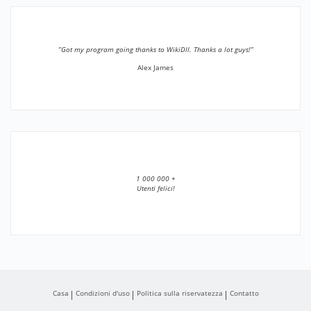
”Got my program going thanks to WikiDll. Thanks a lot guys!”
Alex James
1 000 000 +
Utenti felici!
Casa
Condizioni d'uso
Politica sulla riservatezza
Contatto