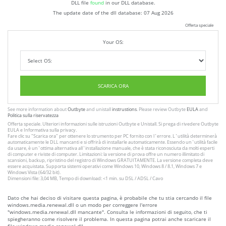
DLL file
found
in our DLL database.
The update date of the dll database:
07 Aug 2026
Offerta speciale
Your OS:
SCARICA ORA
See more information about
Outbyte
and unistall
instrustions
. Please review Outbyte
EULA
and
Politica sulla riservatezza
Offerta speciale. Ulteriori informazioni sulle istruzioni
Outbyte
e
Unistall
. Si prega di rivedere Outbyte
EULA
e
Informativa sulla privacy
.
Fare clic su
"Scarica ora"
per ottenere lo strumento per PC fornito con l`errore. L`utilità determinerà
automaticamente le DLL mancanti e si offrirà di installarle automaticamente. Essendo un`utilità facile
da usare, è un`ottima alternativa all`installazione manuale, che è stata riconosciuta da molti esperti
di computer e riviste di computer. Limitazioni: la versione di prova offre un numero illimitato di
scansioni, backup, ripristino del registro di Windows GRATUITAMENTE. La versione completa deve
essere acquistata. Supporta sistemi operativi come Windows 10, Windows 8 / 8.1, Windows 7 e
Windows Vista (64/32 bit).
Dimensioni file: 3,04 MB, Tempo di download: <1 min. su DSL / ADSL / Cavo
Dato che hai deciso di visitare questa pagina, è probabile che tu stia cercando il file
windows.media.renewal.dll o un modo per correggere l'errore
"windows.media.renewal.dll mancante". Consulta le informazioni di seguito, che ti
spiegheranno come risolvere il problema. In questa pagina potrai anche scaricare il