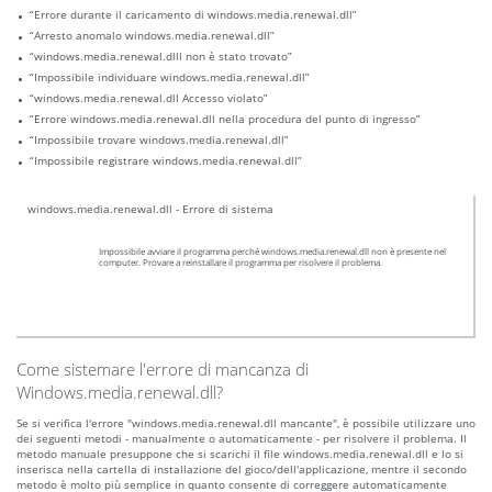
“Errore durante il caricamento di windows.media.renewal.dll”
“Arresto anomalo windows.media.renewal.dll”
“windows.media.renewal.dlll non è stato trovato”
“Impossibile individuare windows.media.renewal.dll”
“windows.media.renewal.dll Accesso violato”
“Errore windows.media.renewal.dll nella procedura del punto di ingresso”
“Impossibile trovare windows.media.renewal.dll”
“Impossibile registrare windows.media.renewal.dll”
windows.media.renewal.dll - Errore di sistema
Impossibile avviare il programma perché windows.media.renewal.dll non è presente nel
computer. Provare a reinstallare il programma per risolvere il problema.
Come sistemare l'errore di mancanza di
Windows.media.renewal.dll?
Se si verifica l'errore "windows.media.renewal.dll mancante", è possibile utilizzare uno
dei seguenti metodi - manualmente o automaticamente - per risolvere il problema. Il
metodo manuale presuppone che si scarichi il file windows.media.renewal.dll e lo si
inserisca nella cartella di installazione del gioco/dell'applicazione, mentre il secondo
metodo è molto più semplice in quanto consente di correggere automaticamente