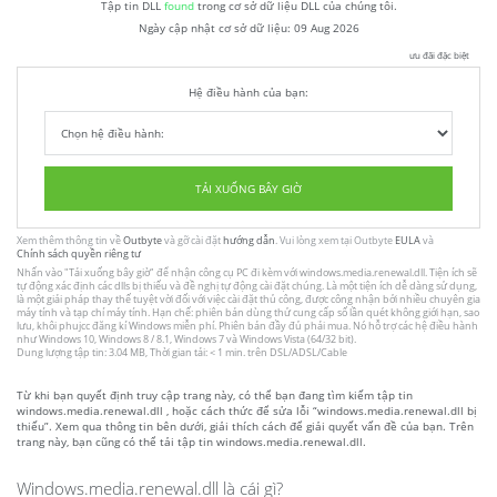
Tập tin DLL
found
trong cơ sở dữ liệu DLL của chúng tôi.
Ngày cập nhật cơ sở dữ liệu:
09 Aug 2026
ưu đãi đặc biệt
Hệ điều hành của bạn:
TẢI XUỐNG BÂY GIỜ
Xem thêm thông tin về
Outbyte
và gỡ cài đặt
hướng dẫn
. Vui lòng xem tại Outbyte
EULA
và
Chính sách quyền riêng tư
Nhấn vào
"Tải xuống bây giờ"
để nhận công cụ PC đi kèm với windows.media.renewal.dll. Tiện ích sẽ
tự động xác định các dlls bị thiếu và đề nghị tự động cài đặt chúng. Là một tiện ích dễ dàng sử dụng,
là một giải pháp thay thế tuyệt vời đối với việc cài đặt thủ công, được công nhận bởi nhiều chuyên gia
máy tính và tạp chí máy tính. Hạn chế: phiên bản dùng thử cung cấp số lần quét không giới hạn, sao
lưu, khôi phujcc đăng kí Windows miễn phí. Phiên bản đầy đủ phải mua. Nó hỗ trợ các hệ điều hành
như Windows 10, Windows 8 / 8.1, Windows 7 và Windows Vista (64/32 bit).
Dung lượng tập tin: 3.04 MB, Thời gian tải: < 1 min. trên DSL/ADSL/Cable
Từ khi bạn quyết định truy cập trang này, có thể bạn đang tìm kiếm tập tin
windows.media.renewal.dll , hoặc cách thức để sửa lỗi “windows.media.renewal.dll bị
thiếu”. Xem qua thông tin bên dưới, giải thích cách để giải quyết vấn đề của bạn. Trên
trang này, bạn cũng có thể tải tập tin windows.media.renewal.dll.
Windows.media.renewal.dll là cái gì?