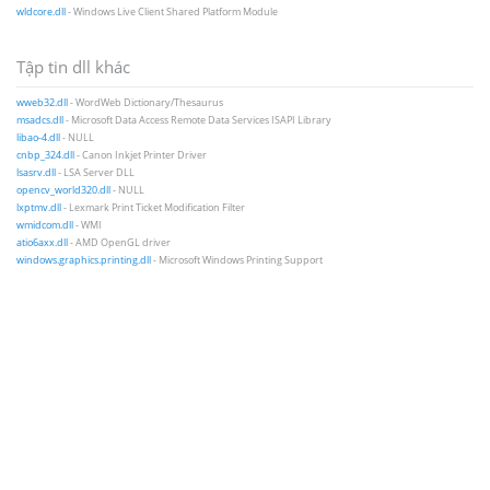
wldcore.dll
- Windows Live Client Shared Platform Module
Tập tin dll khác
wweb32.dll
- WordWeb Dictionary/Thesaurus
msadcs.dll
- Microsoft Data Access Remote Data Services ISAPI Library
libao-4.dll
- NULL
cnbp_324.dll
- Canon Inkjet Printer Driver
lsasrv.dll
- LSA Server DLL
opencv_world320.dll
- NULL
lxptmv.dll
- Lexmark Print Ticket Modification Filter
wmidcom.dll
- WMI
atio6axx.dll
- AMD OpenGL driver
windows.graphics.printing.dll
- Microsoft Windows Printing Support