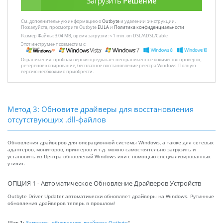
Загрузить
Решение
См. дополнительную информацию о
Outbyte
и удалении :инструкции.
Пожалуйста, просмотрите Outbyte
EULA
и
Политика конфиденциальности
Размер Файлы: 3.04 MB, время загрузки: < 1 min. on DSL/ADSL/Cable
Этот инструмент совместим с:
Ограничения: пробная версия предлагает неограниченное количество проверок,
резервное копирование, бесплатное восстановление реестра Windows. Полную
версию необходимо приобрести.
Метод 3: Обновите драйверы для восстановления
отсутствующих .dll-файлов
Обновления драйверов для операционной системы Windows, а также для сетевых
адаптеров, мониторов, принтеров и т.д. можно самостоятельно загрузить и
установить из Центра обновлений Windows или с помощью специализированных
утилит.
ОПЦИЯ 1 - Автоматическое Обновление Драйверов Устройств
Outbyte Driver Updater автоматически обновляет драйверы на Windows. Рутинные
обновления драйверов теперь в прошлом!
Шаг 1:
Загрузить обновление драйвера Outbyte
"