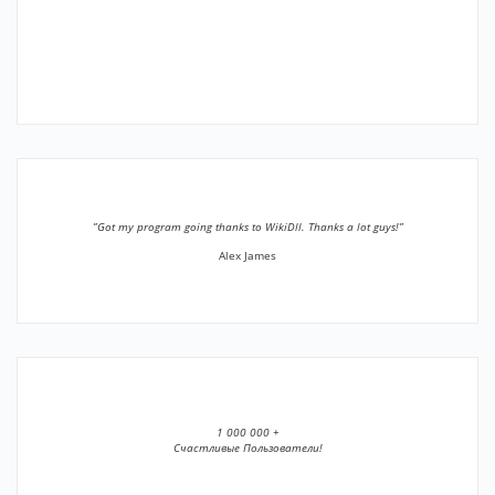
”Got my program going thanks to WikiDll. Thanks a lot guys!”
Alex James
1 000 000 +
Счастливые Пользователи!