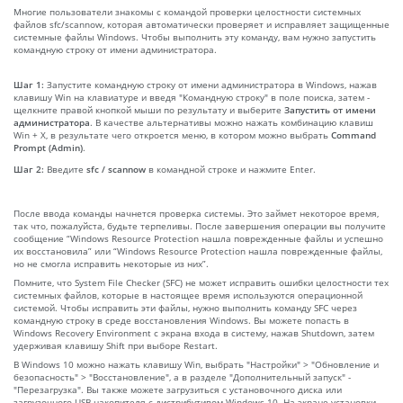
Многие пользователи знакомы с командой проверки целостности системных
файлов sfc/scannow, которая автоматически проверяет и исправляет защищенные
системные файлы Windows. Чтобы выполнить эту команду, вам нужно запустить
командную строку от имени администратора.
Шаг 1:
Запустите командную строку от имени администратора в Windows, нажав
клавишу Win на клавиатуре и введя "Командную строку" в поле поиска, затем -
щелкните правой кнопкой мыши по результату и выберите
Запустить от имени
администратора
. В качестве альтернативы можно нажать комбинацию клавиш
Win + X, в результате чего откроется меню, в котором можно выбрать
Command
Prompt (Admin)
.
Шаг 2:
Введите
sfc / scannow
в командной строке и нажмите Enter.
После ввода команды начнется проверка системы. Это займет некоторое время,
так что, пожалуйста, будьте терпеливы. После завершения операции вы получите
сообщение “Windows Resource Protection нашла поврежденные файлы и успешно
их восстановила” или “Windows Resource Protection нашла поврежденные файлы,
но не смогла исправить некоторые из них”.
Помните, что System File Checker (SFC) не может исправить ошибки целостности тех
системных файлов, которые в настоящее время используются операционной
системой. Чтобы исправить эти файлы, нужно выполнить команду SFC через
командную строку в среде восстановления Windows. Вы можете попасть в
Windows Recovery Environment с экрана входа в систему, нажав Shutdown, затем
удерживая клавишу Shift при выборе Restart.
В Windows 10 можно нажать клавишу Win, выбрать "Настройки" > "Обновление и
безопасность" > "Восстановление", а в разделе "Дополнительный запуск" -
"Перезагрузка". Вы также можете загрузиться с установочного диска или
загрузочного USB-накопителя с дистрибутивом Windows 10. На экране установки