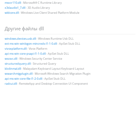
msvcr110.dll
- Microsoft® C Runtime Library
x3daudio1_7.dll
- 3D Audio Library
wldcore.dll
- Windows Live Client Shared Platform Module
Другие файлы dll
windows.devices.usb.dll
- Windows Runtime Usb DLL
ext-ms-win-winlogon-mincreds-l1-1-0.dll
- ApiSet Stub DLL
vivoxplatform.dll
- Vivox Platform
api-ms-win-core-psapi-l1-1-0.dll
- ApiSet Stub DLL
wscsvc.dll
- Windows Security Center Service
structuredquery.dll
- Structured Query
kbdinmal.dll
- Malayalam Keyboard Layout Keyboard Layout
wsearchmigplugin.dll
- Microsoft Windows Search Migration Plugin
api-ms-win-core-file-l1-2-0.dll
- ApiSet Stub DLL
radcui.dll
- RemoteApp and Desktop Connection UI Component