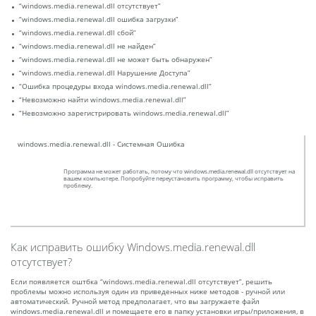
“windows.media.renewal.dll отсутствует”
“windows.media.renewal.dll ошибка загрузки”
“windows.media.renewal.dll сбой”
“windows.media.renewal.dll не найден”
“windows.media.renewal.dll не может быть обнаружен”
“windows.media.renewal.dll Нарушение Доступа”
“Ошибка процедуры входа windows.media.renewal.dll”
“Невозможно найти windows.media.renewal.dll”
“Невозможно зарегистрировать windows.media.renewal.dll”
windows.media.renewal.dll - Системная Ошибка
Программа не может работать, потому что windows.media.renewal.dll отсутствует на
вашем компьютере. Попробуйте переустановить программу, чтобы исправить
проблему.
Как исправить ошибку Windows.media.renewal.dll
отсутствует?
Если появляется оштбка “windows.media.renewal.dll отсутствует”, решить
проблемы можно используя один из приведенных ниже методов - ручной или
автоматический. Ручной метод предполагает, что вы загружаете файл
windows.media.renewal.dll и помещаете его в папку установки игры/приложения, в