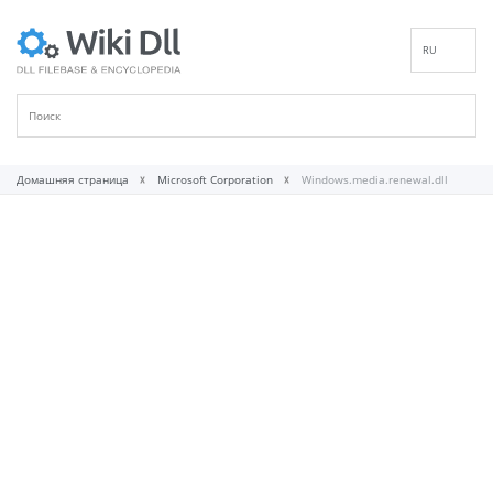
RU
EN
DE
ES
FR
Домашняя страница
Microsoft Corporation
Windows.media.renewal.dll
IT
PT
ID
NL
NN
SV
VI
FI