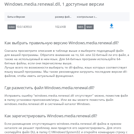
Windows.media.renewal.dll, 1 доступные версии
Биты и Версии
размер файлы
контрольные суммы
102.4 KB
10.0.14393.0
64bit
MD5
SHA1
Как выбрать правильную версию Windows.media.renewal.dll?
Сначала просмотрите описания в таблице выше и выберите подходящий файл
для вашей программы. Обратите внимание на то, 64- или 32-битный ли это файл, а
также на используемый в нем язык. Для 64-битных программ используйте 64-
битные файлы, если они перечислены выше.
Лучше всего по возможности выбирать те dll-файлы, язык которых соответствует
языку вашей программы. Мы также рекомендуем загрузить последние версии dll-
файлов, чтобы иметь актуальный функционал.
Где разместить файл Windows.media.renewal.dll?
Исправить ошибку “windows.media.renewal.dll отсутствует” можно, поместив файл
в папку установки приложения/игры. Или же вы можете поместить файл
windows.media.renewal.dll в системный каталог Windows.
Как зарегистрировать Windows.media.renewal.dll?
Если размещение отсутствующего windows.media.renewal.dll файла в нужном
каталоге не решает проблему, вам придется его зарегистрировать. Для этого
скопируйте файл DLL в папку C:\Windows\System32 и откройте командную строку с