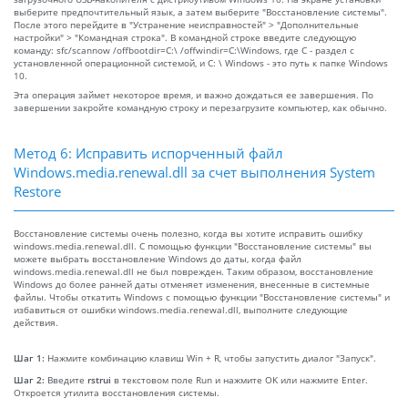
выберите предпочтительный язык, а затем выберите "Восстановление системы".
После этого перейдите в "Устранение неисправностей" > "Дополнительные
настройки" > "Командная строка". В командной строке введите следующую
команду: sfc/scannow /offbootdir=C:\ /offwindir=C:\Windows, где C - раздел с
установленной операционной системой, и C: \ Windows - это путь к папке Windows
10.
Эта операция займет некоторое время, и важно дождаться ее завершения. По
завершении закройте командную строку и перезагрузите компьютер, как обычно.
Метод 6: Исправить испорченный файл
Windows.media.renewal.dll за счет выполнения System
Restore
Восстановление системы очень полезно, когда вы хотите исправить ошибку
windows.media.renewal.dll. С помощью функции "Восстановление системы" вы
можете выбрать восстановление Windows до даты, когда файл
windows.media.renewal.dll не был поврежден. Таким образом, восстановление
Windows до более ранней даты отменяет изменения, внесенные в системные
файлы. Чтобы откатить Windows с помощью функции "Восстановление системы" и
избавиться от ошибки windows.media.renewal.dll, выполните следующие
действия.
Шаг 1:
Нажмите комбинацию клавиш Win + R, чтобы запустить диалог "Запуск".
Шаг 2:
Введите
rstrui
в текстовом поле Run и нажмите OK или нажмите Enter.
Откроется утилита восстановления системы.