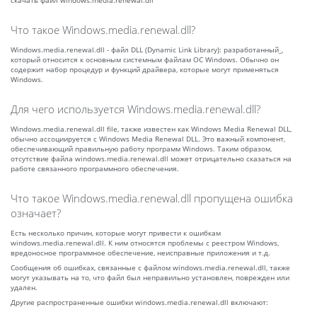
скачать файл windows.media.renewal.dll
Что такое Windows.media.renewal.dll?
Windows.media.renewal.dll - файл DLL (Dynamic Link Library): разработанный_,
который относится к основным системным файлам ОС Windows. Обычно он
содержит набор процедур и функций драйвера, которые могут применяться
Windows.
Для чего используется Windows.media.renewal.dll?
Windows.media.renewal.dll file, также известен как Windows Media Renewal DLL,
обычно ассоциируется с Windows Media Renewal DLL. Это важный компонент,
обеспечивающий правильную работу программ Windows. Таким образом,
отсутствие файла windows.media.renewal.dll может отрицательно сказаться на
работе связанного программного обеспечения.
Что такое Windows.media.renewal.dll пропущена ошибка
означает?
Есть несколько причин, которые могут привести к ошибкам
windows.media.renewal.dll. К ним относятся проблемы с реестром Windows,
вредоносное программное обеспечение, неисправные приложения и т.д.
Сообщения об ошибках, связанные с файлом windows.media.renewal.dll, также
могут указывать на то, что файл был неправильно установлен, поврежден или
удален.
Другие распространенные ошибки windows.media.renewal.dll включают: