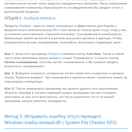
автоматически начнет поиск вирусов и вредоносных программ. После завершения
сканирования компьютер перезагрузится, и в уведомлениях Вы увидите отчет о
выполненной проверке.
ОПЦИЯ 2 -
Outbyte Antivirus
Продукты Outbyte - одни из самых популярных и эффективных для борьбы с
вредоносным и нежелательным ПО, и они принесут пользу даже тогда, когда у вас
установлен качественный сторонний антивирус. Сканирование в новой версии
Malwarebyte можно выполнять в режиме реального времени и вручную. Чтобы
инициировать ручное сканирование, пожалуйста, выполните следующие шаги:
Шаг 1:
Запустите программу
Outbyte
и нажмите кнопку
Scan Now
. Также в левой
части окна программы можно выбрать опцию "Сканировать" и нажать кнопку
Полное сканирование
. Система начнет сканирование, и Вы сможете увидеть
результаты сканирования".
Шаг 2:
Выберите элементы, которые вы хотите поместить в карантин и нажмите
кнопку "Карантин выбран". При помещении в карантин может появиться запрос на
перезагрузку компьютера.
Шаг 3:
"После перезапуска программы вы можете удалить все карантинные
объекты, перейдя в соответствующий раздел программы или восстановить
некоторые из них, если выяснилось, что после карантина что-то из вашей
программы начало работать некорректно.
Метод 5: Исправить ошибку отсутствующего
Windows.media.renewal.dll с System File Checker (SFC)