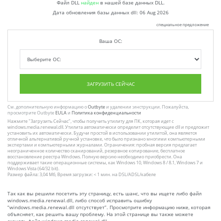
Файл DLL
найден
в нашей базе данных DLL.
Дата обновления базы данных dll:
06 Aug 2026
специальное предложение
Ваша ОС:
ЗАГРУЗИТЬ СЕЙЧАС
См. дополнительную информацию о
Outbyte
и удалении :инструкции. Пожалуйста,
просмотрите Outbyte
EULA
и
Политика конфиденциальности
Нажмите
"Загрузить Сейчас"
, чтобы получить утилиту для ПК, которая идет с
windows.media.renewal.dll. Утилита автоматически определит отсутствующие dll и предложит
установить их автоматически. Будучи простой в использовании утилитой, она является
отличной альтернативой ручной установке, что было признано многими компьютерными
экспертами и компьютерными журналами. Ограничения: пробная версия предлагает
неограниченное количество сканирований, резервное копирование, бесплатное
восстановление реестра Windows. Полную версию необходимо приобрести. Она
поддерживает такие операционные системы, как Windows 10, Windows 8 / 8.1, Windows 7 и
Windows Vista (64/32 bit).
Размер файла: 3,04 Мб, Время загрузки: < 1 мин. на DSL/ADSL/кабеле
Так как вы решили посетить эту страницу, есть шанс, что вы ищете либо файл
windows.media.renewal.dll, либо способ исправить ошибку
“windows.media.renewal.dll отсутствует”. Просмотрите информацию ниже, которая
объясняет, как решить вашу проблему. На этой странице вы также можете