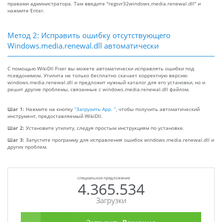
правами администратора. Там введите "regsvr32windows.media.renewal.dll" и
нажмите Enter.
Метод 2: Исправить ошибку отсутствующего
Windows.media.renewal.dll автоматически
С помощью WikiDll Fixer вы можете автоматически исправлять ошибки под
псевдонимом. Утилита не только бесплатно скачает корректную версию
windows.media.renewal.dll и предложит нужный каталог для его установки, но и
решит другие проблемы, связанные с windows.media.renewal.dll файлом.
Шаг 1:
Нажмите на кнопку
“Загрузить App. ”
, чтобы получить автоматический
инструмент, предоставляемый WikiDll.
Шаг 2:
Установите утилиту, следуя простым инструкциям по установке.
Шаг 3:
Запустите программу для исправления ошибок windows.media.renewal.dll и
других проблем.
специальное предложение
4.365.534
Загрузки