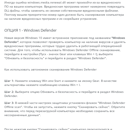
Иногда ошибка windows.media.renewal.dll может произойти из-за вредоносного
ПО на вашем компьютере. Вредоносная программа может намеренно повреждать
DLL-файлы, чтобы заменить их своими собственными вредоносными файлами.
Поэтому вашим приоритетом номер один должно быть сканирование компьютера
на наличие вредоносных программ и их скорейшее устранение.
ОПЦИЯ 1 - Windows Defender
Новая версия Windows 10 имеет встроенное приложение под названием
"Windows
Defender"
, которое позволяет проверять компьютер на наличие вирусов и удалять
вредоносные программы, которые трудно удалить в работающей операционной
системе. Для того, чтобы использовать Windows Defender Offline сканирование,
перейдите в настройки (Пуск - значок Gear или клавиша Win + I), выберите
"Обновить и безопасность" и перейдите в раздел "Windows Defender".
Как использовать автономное сканирование Windows Defender
Шаг 1:
Нажмите клавишу Win или Start и нажмите на иконку Gear. В качестве
альтернативы нажмите комбинацию клавиш Win + I.
Шаг 2:
Выберите опцию Обновить и безопасность и перейдите в раздел Windows
Defender.
Шаг 3:
В нижней части настроек защитника установлен флажок "Windows Defender
Offline scan". Чтобы ее запустить, нажмите кнопку "Сканировать сейчас". Обратите
внимание, что перед перезагрузкой компьютера необходимо сохранить все
несохраненные данные".
После нажатия кнопки "Сканировать сейчас" компьютер перезагрузится и