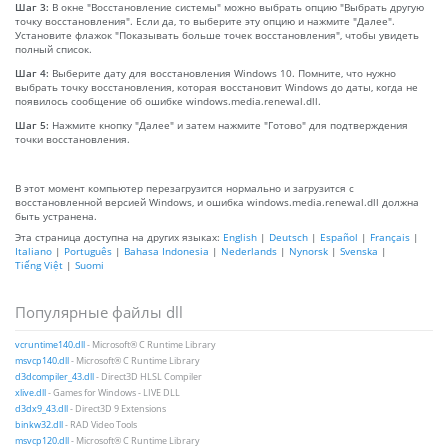
Шаг 3:
В окне "Восстановление системы" можно выбрать опцию "Выбрать другую
точку восстановления". Если да, то выберите эту опцию и нажмите "Далее".
Установите флажок "Показывать больше точек восстановления", чтобы увидеть
полный список.
Шаг 4:
Выберите дату для восстановления Windows 10. Помните, что нужно
выбрать точку восстановления, которая восстановит Windows до даты, когда не
появилось сообщение об ошибке windows.media.renewal.dll.
Шаг 5:
Нажмите кнопку "Далее" и затем нажмите "Готово" для подтверждения
точки восстановления.
В этот момент компьютер перезагрузится нормально и загрузится с
восстановленной версией Windows, и ошибка windows.media.renewal.dll должна
быть устранена.
Эта страница доступна на других языках:
English
|
Deutsch
|
Español
|
Français
|
Italiano
|
Português
|
Bahasa Indonesia
|
Nederlands
|
Nynorsk
|
Svenska
|
Tiếng Việt
|
Suomi
Популярные файлы dll
vcruntime140.dll
- Microsoft® C Runtime Library
msvcp140.dll
- Microsoft® C Runtime Library
d3dcompiler_43.dll
- Direct3D HLSL Compiler
xlive.dll
- Games for Windows - LIVE DLL
d3dx9_43.dll
- Direct3D 9 Extensions
binkw32.dll
- RAD Video Tools
msvcp120.dll
- Microsoft® C Runtime Library