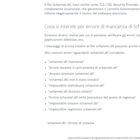
Il file Schannel.dll, noto anche come TLS / SSL Security Prov
componente essenziale, che garantisce il corretto funzionamen
influire negativamente il lavoro del software associato.
Cosa si intende per errore di mancanza di Sch
Esistono diversi motivi per cui si possano verificare gli errori
applicazioni difettose, ecc.
I messaggi di errore relativi al file schannel.dll possono anche 
Altri comuni errori riguardanti schannel.dll includono:
“schannel.dll mancante”
“Errore durante il caricamento di schannel.dll”
“Arresto anomalo schannel.dll”
“schannel.dlll non è stato trovato”
“Impossibile individuare schannel.dll”
“schannel.dll Accesso violato”
“Errore schannel.dll nella procedura del punto di ingresso”
“Impossibile trovare schannel.dll”
“Impossibile registrare schannel.dll”
schannel.dll - Errore di sistema
Impossibile avviare il programma perché schannel.dll non è prese