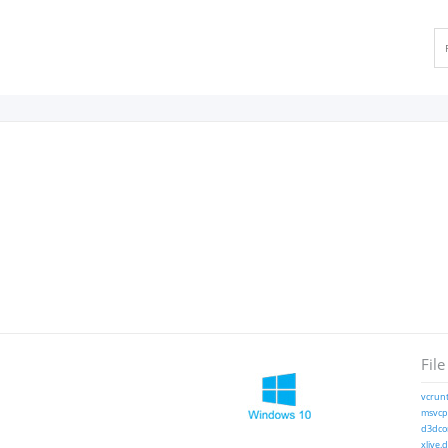
File
vcrunt
msvcp1
d3dcom
xlive.d