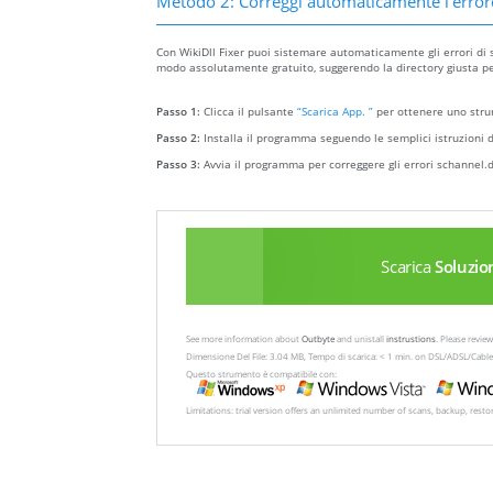
Metodo 2: Correggi automaticamente l'error
Con WikiDll Fixer puoi sistemare automaticamente gli errori di sc
modo assolutamente gratuito, suggerendo la directory giusta per i
Passo 1:
Clicca il pulsante
“Scarica App. ”
per ottenere uno strum
Passo 2:
Installa il programma seguendo le semplici istruzioni d
Passo 3:
Avvia il programma per correggere gli errori schannel.dl
Scarica
Soluzio
See more information about
Outbyte
and unistall
instrustions
. Please revi
Dimensione Del File: 3.04 MB, Tempo di scarica: < 1 min. on DSL/ADSL/Cable
Questo strumento è compatibile con:
Limitations: trial version offers an unlimited number of scans, backup, rest