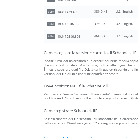
380.0 KB
U.S. English
10.0.14393.0
32bit
379.5 KB
U.S. English
10.0.10586.306
32bit
468.0 KB
U.S. English
10.0.10586.306
64bit
Come scegliere la versione corretta di Schannel.dll?
Innanzitutto, dai un’occhiata alle descrizioni nella tabella sopr
che si tratti di un file a 64 o 32 bit e, inoltre, alla lingua che ut
È meglio scegliere quei file DLL la cui lingua corrisponde alla li
versioni dei file dll per una funzionalità aggiornata.
Dove posizionare il file Schannel.dll?
Per riparare l'errore "schannel.dll mancante", inserisci il file ne
posizionare il file schannel.dll nella directory del sistema Win
Come registrare Schannel.dll?
Se l'inserimento del file schannel.dll mancante nella directory co
nella cartella C:\Windows\System32 e eseguire un prompt dei co