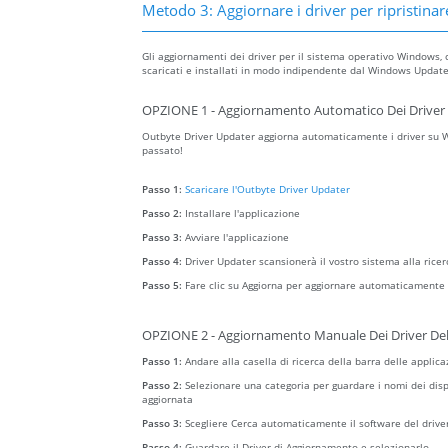
Metodo 3: Aggiornare i driver per ripristinare
Gli aggiornamenti dei driver per il sistema operativo Windows, 
scaricati e installati in modo indipendente dal Windows Update 
OPZIONE 1 - Aggiornamento Automatico Dei Driver 
Outbyte Driver Updater aggiorna automaticamente i driver su Wi
passato!
Passo 1:
Scaricare l'Outbyte Driver Updater
Passo 2:
Installare l'applicazione
Passo 3:
Avviare l'applicazione
Passo 4:
Driver Updater scansionerà il vostro sistema alla ricer
Passo 5:
Fare clic su Aggiorna per aggiornare automaticamente t
OPZIONE 2 - Aggiornamento Manuale Dei Driver Del
Passo 1:
Andare alla casella di ricerca della barra delle applica
Passo 2:
Selezionare una categoria per guardare i nomi dei dispo
aggiornata
Passo 3:
Scegliere Cerca automaticamente il software del drive
Passo 4:
Guardare il Driver di Aggiornamento e selezionarlo