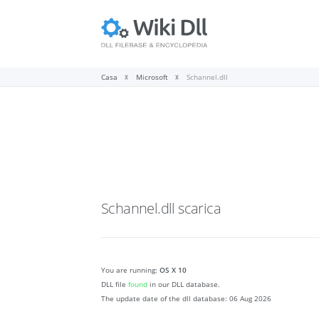
Casa
Microsoft
Schannel.dll
Schannel.dll
scarica
You are running:
OS X 10
DLL file
found
in our DLL database.
The update date of the dll database:
06 Aug 2026