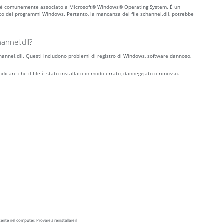
ider, è comunemente associato a Microsoft® Windows® Operating System. È un
to dei programmi Windows. Pertanto, la mancanza del file schannel.dll, potrebbe
annel.dll?
 schannel.dll. Questi includono problemi di registro di Windows, software dannoso,
indicare che il file è stato installato in modo errato, danneggiato o rimosso.
nte nel computer. Provare a reinstallare il