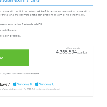
e Schannel.dll mancante
hannel.dll. L'utilità non solo scaricherà la versione corretta di schannel.dll in
nstallarla, ma risolverà anche altri problemi relativi al file schannel.dll.
ento automatico, fornito da WikiDll.
i installazione.
l e altri problemi.
Offerta speciale
4.365.534
scarica
ne
ew Outbyte
EULA
and
Politica sulla riservatezza
ore of your windows registry for FREE. Full version must be purchased.