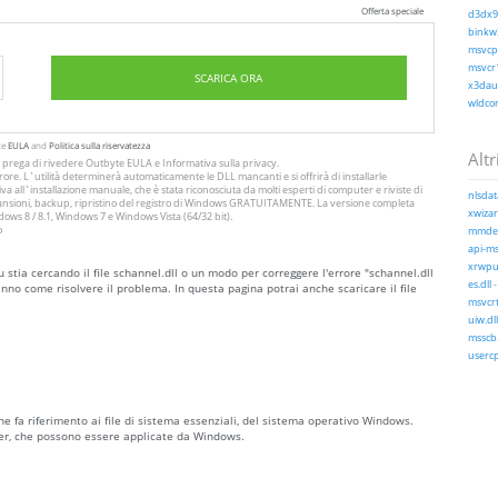
Offerta speciale
d3dx9_
binkw3
msvcp1
msvcr1
SCARICA ORA
x3daud
wldcor
te
EULA
and
Politica sulla riservatezza
Altri
Si prega di rivedere Outbyte
EULA
e
Informativa sulla privacy
.
ore. L`utilità determinerà automaticamente le DLL mancanti e si offrirà di installarle
a all`installazione manuale, che è stata riconosciuta da molti esperti di computer e riviste di
nlsdat
 scansioni, backup, ripristino del registro di Windows GRATUITAMENTE. La versione completa
xwizar
ws 8 / 8.1, Windows 7 e Windows Vista (64/32 bit).
o
mmdev
api-ms
xrwpus
 stia cercando il file schannel.dll o un modo per correggere l'errore "schannel.dll
es.dll
nno come risolvere il problema. In questa pagina potrai anche scaricare il file
msvcrt
uiw.dll
msscb.
usercp
he fa riferimento ai file di sistema essenziali, del sistema operativo Windows.
ver, che possono essere applicate da Windows.