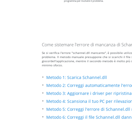
programma per risolvere il problema.
Come sistemare l'errore di mancanza di Schan
Se si verifica l'errore "schannel.dll mancante", è possibile uti
problema. Il metodo manuale presuppone che si scarichi il file sc
gioco/dell'applicazione, mentre il secondo metodo è molto più 
minimo sforzo.
Metodo 1: Scarica Schannel.dll
Metodo 2: Correggi automaticamente l'erro
Metodo 3: Aggiornare i driver per ripristinar
Metodo 4: Scansiona il tuo PC per rilevazio
Metodo 5: Correggi l'errore di Schannel.dl
Metodo 6: Correggi il file Schannel.dll dan