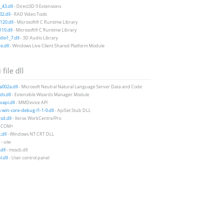
43.dll
- Direct3D 9 Extensions
2.dll
- RAD Video Tools
20.dll
- Microsoft® C Runtime Library
10.dll
- Microsoft® C Runtime Library
io1_7.dll
- 3D Audio Library
e.dll
- Windows Live Client Shared Platform Module
 file dll
a002a.dll
- Microsoft Neutral Natural Language Server Data and Code
ds.dll
- Extensible Wizards Manager Module
api.dll
- MMDevice API
-win-core-debug-l1-1-0.dll
- ApiSet Stub DLL
d.dll
- Xerox WorkCentre/Pro
- COM+
.dll
- Windows NT CRT DLL
- uiw
dll
- msscb.dll
l.dll
- User control panel