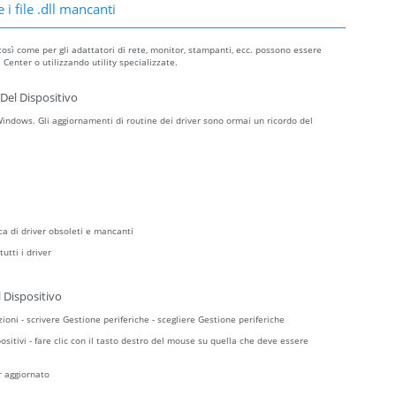
 i file .dll mancanti
così come per gli adattatori di rete, monitor, stampanti, ecc. possono essere
Center o utilizzando utility specializzate.
Del Dispositivo
ndows. Gli aggiornamenti di routine dei driver sono ormai un ricordo del
ca di driver obsoleti e mancanti
utti i driver
 Dispositivo
zioni - scrivere Gestione periferiche - scegliere Gestione periferiche
sitivi - fare clic con il tasto destro del mouse su quella che deve essere
r aggiornato