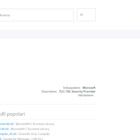
IT
EN
DE
ES
FR
PT
RU
ID
NL
Sviluppatore:
Microsoft
NN
Descrizione:
TLS / SSL Security Provider
Valutazione:
SV
VI
 dll popolari
FI
ime140.dll
- Microsoft® C Runtime Library
40.dll
- Microsoft® C Runtime Library
piler_43.dll
- Direct3D HLSL Compiler
ll
- Games for Windows - LIVE DLL