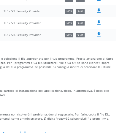
TLS / SSL Security Provider
MD5
SHA1
TLS / SSL Security Provider
MD5
SHA1
TLS / SSL Security Provider
MD5
SHA1
a e seleziona il file appropriato per il tuo programma. Presta attenzione al fatto
ilizza. Per i programmi a 64 bit, utilizzare i file a 64 bit, se sono elencati sopra.
ngua del tuo programma, se possibile. Si consiglia inoltre di scaricare le ultime
lla cartella di installazione dell'applicazione/gioco. In alternativa, è possibile
dows.
rretta non risolverà il problema, dovrai registrarlo. Per farlo, copia il file DLL
mandi come amministratore. Lì digita "regsvr32 schannel.dll" e premi Invio.