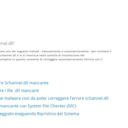
nel.dll?
lizzare uno dei seguenti metodi - manualmente o automaticamente - per risolvere il
hannel.dll e lo si inserisca nella cartella di installazione del
semplice in quanto consente di correggere automaticamente l'errore con il
re Schannel.dll mancante
e i file .dll mancanti
ne malware così da poter correggere l'errore schannel.dll
l mancante con System File Checker (SFC)
neggiato eseguendo Ripristino del Sistema