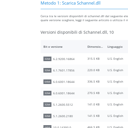
Metodo 1: Scarica Schannel.dll
Cerca tra le versioni disponibili di schannel.dll dal seguente ele
quale versione scegliere, leggi il seguente articolo o utilizza i
Versioni disponibili di Schannel.dll, 10
Bit e versione
Dimensione del file
Linguaggio
315.5 KB
U.S. English
6.2.9200.16864
32bit
220.0 KB
U.S. English
6.1.7601.17856
32bit
336.5 KB
U.S. English
6.0.6001.18644
64bit
270.5 KB
U.S. English
6.0.6001.18644
32bit
141.0 KB
U.S. English
5.1.2600.5512
32bit
141.5 KB
U.S. English
5.1.2600.2180
32bit
466.5 KB
U.S. English
10.0.14393.0
64bit