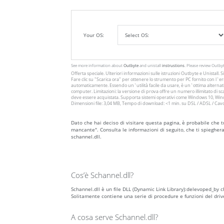
Your OS:
See more information about
Outbyte
and unistall
instrustions
. Please review Outby
Offerta speciale. Ulteriori informazioni sulle istruzioni
Outbyte
e
Unistall
. 
Fare clic su
"Scarica ora"
per ottenere lo strumento per PC fornito con l`err
automaticamente. Essendo un`utilità facile da usare, è un`ottima alternativ
computer. Limitazioni: la versione di prova offre un numero illimitato di
deve essere acquistata. Supporta sistemi operativi come Windows 10, Windo
Dimensioni file: 3,04 MB, Tempo di download: <1 min. su DSL / ADSL / Cav
Dato che hai deciso di visitare questa pagina, è probabile che tu
mancante". Consulta le informazioni di seguito, che ti spieghera
schannel.dll.
Cos’è Schannel.dll?
Schannel.dll è un file DLL (Dynamic Link Library):delevoped_by c
Solitamente contiene una serie di procedure e funzioni del dri
A cosa serve Schannel.dll?