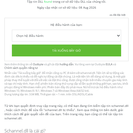
Tập tin DLL
found
trong cơ sở dữ liệu DLL của chúng tôi.
Ngày cập nhật cơ sở dữ liệu:
08 Aug 2026
ưu đãi đặc biệt
Hệ điều hành của bạn:
TẢI XUỐNG BÂY GIỜ
Xem thêm thông tin về
Outbyte
và gỡ cài đặt
hướng dẫn
. Vui lòng xem tại Outbyte
EULA
và
Chính sách quyền riêng tư
Nhấn vào
"Tải xuống bây giờ"
để nhận công cụ PC đi kèm với schannel.dll. Tiện ích sẽ tự động xác
định các dlls bị thiếu và đề nghị tự động cài đặt chúng. Là một tiện ích dễ dàng sử dụng, là một giải
pháp thay thế tuyệt vời đối với việc cài đặt thủ công, được công nhận bởi nhiều chuyên gia máy tính
và tạp chí máy tính. Hạn chế: phiên bản dùng thử cung cấp số lần quét không giới hạn, sao lưu, khôi
phujcc đăng kí Windows miễn phí. Phiên bản đầy đủ phải mua. Nó hỗ trợ các hệ điều hành như
Windows 10, Windows 8 / 8.1, Windows 7 và Windows Vista (64/32 bit).
Dung lượng tập tin: 3.04 MB, Thời gian tải: < 1 min. trên DSL/ADSL/Cable
Từ khi bạn quyết định truy cập trang này, có thể bạn đang tìm kiếm tập tin schannel.dll
, hoặc cách thức để sửa lỗi “schannel.dll bị thiếu”. Xem qua thông tin bên dưới, giải
thích cách để giải quyết vấn đề của bạn. Trên trang này, bạn cũng có thể tải tập tin
schannel.dll.
Schannel.dll là cái gì?