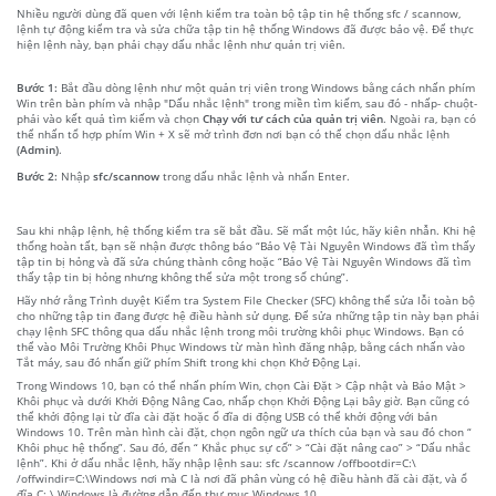
Nhiều người dùng đã quen với lệnh kiểm tra toàn bộ tập tin hệ thống sfc / scannow,
lệnh tự động kiểm tra và sửa chữa tập tin hệ thống Windows đã được bảo vệ. Để thực
hiện lệnh này, bạn phải chạy dấu nhắc lệnh như quản trị viên.
Bước 1:
Bắt đầu dòng lệnh như một quản trị viên trong Windows bằng cách nhấn phím
Win trên bàn phím và nhập "Dấu nhắc lệnh" trong miền tìm kiếm, sau đó - nhấp- chuột-
phải vào kết quả tìm kiếm và chọn
Chạy với tư cách của quản trị viên
. Ngoài ra, bạn có
thể nhấn tổ hợp phím Win + X sẽ mở trình đơn nơi bạn có thể chọn dấu nhắc lệnh
(Admin)
.
Bước 2:
Nhập
sfc/scannow
trong dấu nhắc lệnh và nhấn Enter.
Sau khi nhập lệnh, hệ thống kiểm tra sẽ bắt đầu. Sẽ mất một lúc, hãy kiên nhẫn. Khi hệ
thống hoàn tất, bạn sẽ nhận được thông báo “Bảo Vệ Tài Nguyên Windows đã tìm thấy
tập tin bị hỏng và đã sửa chúng thành công hoặc “Bảo Vệ Tài Nguyên Windows đã tìm
thấy tập tin bị hỏng nhưng không thể sửa một trong số chúng”.
Hãy nhớ rằng Trình duyệt Kiểm tra System File Checker (SFC) không thể sửa lỗi toàn bộ
cho những tập tin đang được hệ điều hành sử dụng. Để sửa những tập tin này bạn phải
chạy lệnh SFC thông qua dấu nhắc lệnh trong môi trường khôi phục Windows. Bạn có
thể vào Môi Trường Khôi Phục Windows từ màn hình đăng nhập, bằng cách nhấn vào
Tắt máy, sau đó nhấn giữ phím Shift trong khi chọn Khở Động Lại.
Trong Windows 10, bạn có thể nhấn phím Win, chọn Cài Đặt > Cập nhật và Bảo Mật >
Khôi phục và dưới Khởi Động Nâng Cao, nhấp chọn Khởi Động Lại bây giờ. Bạn cũng có
thể khởi động lại từ đĩa cài đặt hoặc ổ đĩa di động USB có thể khởi động với bản
Windows 10. Trên màn hình cài đặt, chọn ngôn ngữ ưa thích của bạn và sau đó chon “
Khôi phục hệ thống”. Sau đó, đến “ Khắc phục sự cố” > “Cài đặt nâng cao” > “Dấu nhắc
lệnh”. Khi ở dấu nhắc lệnh, hãy nhập lệnh sau: sfc /scannow /offbootdir=C:\
/offwindir=C:\Windows nơi mà C là nơi đã phân vùng có hệ điều hành đã cài đặt, và ổ
đĩa C: \ Windows là đường dẫn đến thư mục Windows 10.