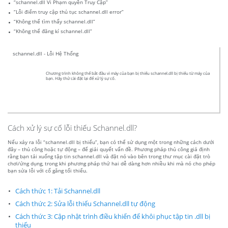
“schannel.dll Vi Phạm quyền Truy Cập”
“Lỗi điểm truy cập thủ tục schannel.dll error”
“Không thể tìm thấy schannel.dll”
“Không thể đăng kí schannel.dll”
schannel.dll - Lỗi Hệ Thống
Chương trình không thể bắt đầu vì máy của bạn bị thiếu schannel.dll bị thiếu từ máy của
bạn. Hãy thử cài đặt lại để xử lý sự cố.
Cách xử lý sự cố lỗi thiếu Schannel.dll?
Nếu xảy ra lỗi “schannel.dll bị thiếu”, bạn có thể sử dụng một trong những cách dưới
đây – thủ công hoặc tự động – để giải quyết vấn đề. Phương pháp thủ công giả định
rằng bạn tải xuống tập tin schannel.dll và đặt nó vào bên trong thư mục cài đặt trò
chơi/ứng dụng, trong khi phương pháp thứ hai dễ dàng hơn nhiều khi mà nó cho phép
bạn sửa lỗi với cố gắng tối thiểu.
Cách thức 1: Tải Schannel.dll
Cách thức 2: Sửa lỗi thiếu Schannel.dll tự động
Cách thức 3: Cập nhật trình điều khiển để khôi phục tập tin .dll bị
thiếu