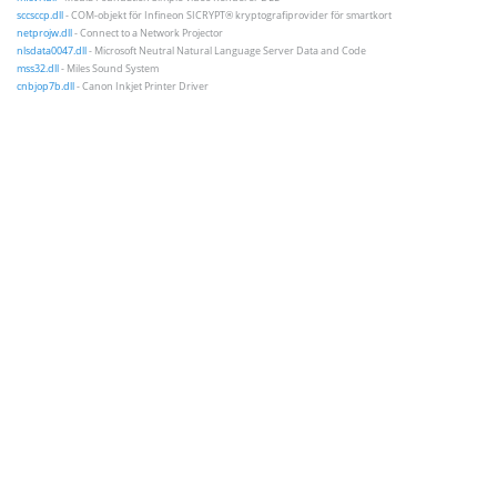
sccsccp.dll
- COM-objekt för Infineon SICRYPT® kryptografiprovider för smartkort
netprojw.dll
- Connect to a Network Projector
nlsdata0047.dll
- Microsoft Neutral Natural Language Server Data and Code
mss32.dll
- Miles Sound System
cnbjop7b.dll
- Canon Inkjet Printer Driver