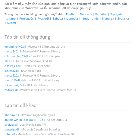
Tại điểm này, máy tính của bạn khởi động lại bình thường và khởi động với phiên bản
khôi phục của Windows, và lỗi schannel.dll đã được giải quy.
Trang này có sẵn bằng các ngôn ngữ khác:
English
|
Deutsch
|
Español
|
Français
|
Italiano
|
Português
|
Русский
|
Bahasa Indonesia
|
Nederlands
|
Nynorsk
|
Svenska
|
Suomi
Tập tin dll thông dụng
vcruntime140.dll
- Microsoft® C Runtime Library
msvcp140.dll
- Microsoft® C Runtime Library
d3dcompiler_43.dll
- Direct3D HLSL Compiler
xlive.dll
- Games for Windows - LIVE DLL
d3dx9_43.dll
- Direct3D 9 Extensions
binkw32.dll
- RAD Video Tools
msvcp120.dll
- Microsoft® C Runtime Library
msvcr110.dll
- Microsoft® C Runtime Library
x3daudio1_7.dll
- 3D Audio Library
wldcore.dll
- Windows Live Client Shared Platform Module
Tập tin dll khác
kbdhaw.dll
- Hawaiian Keyboard Layout
api-ms-win-dx-d3dkmt-l1-1-0.dll
- ApiSet Stub DLL
profapi.dll
- User Profile Basic API
dmscript.dll
- Microsoft DirectMusic Scripting
mfsvr.dll
- Media Foundation Simple Video Renderer DLL