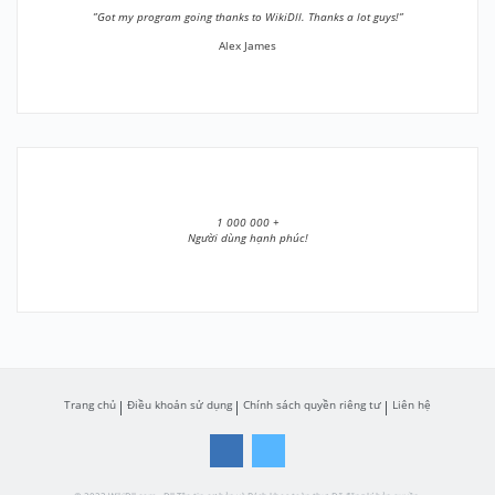
”Got my program going thanks to WikiDll. Thanks a lot guys!”
Alex James
1 000 000 +
Người dùng hạnh phúc!
Trang chủ
Điều khoản sử dụng
Chính sách quyền riêng tư
Liên hệ