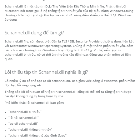
Schannel.dll là một tập tin DLL (Thư Viện Liên Kết Thông Minh) file, Phát triển bởi
Microsoft, bởi được gọi là hệ thống tập tin thiết yếu của hệ điều hành Windows.Chúng
thường chứa một tập hợp thủ tục và các chức năng điều khiển, có thể được Windows
áp dụng.
Schannel.dll dùng để làm gì?
Schannel.dll file, còn được biết đến là TLS / SSL Security Provider, thường được liên kết
với Microsoft® Windows® Operating System. Chúng là một thành phần thiết yếu, đảm
bảo cho các chương trình Windows hoạt động bình thường. Vì thế, nếu tập tin
schannel.dll bị thiếu, nó có thể ảnh hưởng xấu đến hoạt động của phần mềm có liên
quan.
Lỗi thiếu tập tin Schannel.dll nghĩa là gì?
Có nhiều lý do có thể tạo ra lỗi schannel.dll. Bao gồm việc đăng kí Windows, phần mềm
độc hại, lỗi ứng dụng, etc.
Thông báo lỗi liên quan đến tập tin schannel.dll cũng có thể chỉ ra rằng tập tin được
cài đặt không đúng, bị hỏng hoặc bị xóa.
Phổ biến khác lỗi schannel.dll bao gồm:
“schannel.dll bị thiếu”
“lỗi tải schannel.dll”
“sự cố schannel.dll”
“schannel.dll không tìm thấy”
“schannel.dll không thể xác định được”