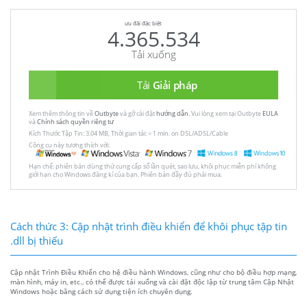
ưu đãi đặc biệt
4.365.534
Tải xuống
Tải
Giải pháp
Xem thêm thông tin về
Outbyte
và gỡ cài đặt
hướng dẫn
. Vui lòng xem tại Outbyte
EULA
và
Chính sách quyền riêng tư
Kích Thước Tập Tin: 3.04 MB, Thời gian tải: < 1 min. on DSL/ADSL/Cable
Công cụ này tương thích với:
Hạn chế: phiên bản dùng thử cung cấp số lần quét, sao lưu, khôi phục miễn phí không
giới hạn cho Windows đăng kí của bạn. Phiên bản đầy đủ phải mua.
Cách thức 3: Cập nhật trình điều khiển để khôi phục tập tin
.dll bị thiếu
Cập nhật Trình Điều Khiển cho hệ điều hành Windows, cũng như cho bộ điều hợp mạng,
màn hình, máy in, etc., có thể được tải xuống và cài đặt độc lập từ trung tâm Cập Nhật
Windows hoặc bằng cách sử dụng tiện ích chuyên dụng.