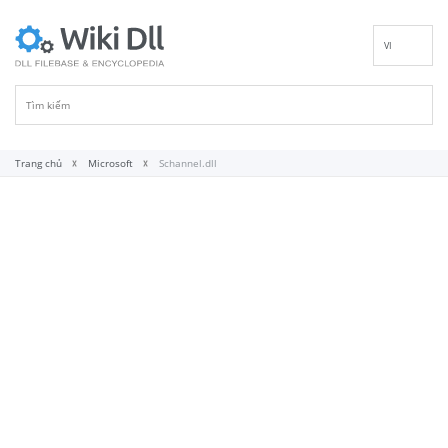
VI
EN
DE
ES
FR
Trang chủ
Microsoft
Schannel.dll
IT
PT
RU
ID
NL
NN
SV
FI