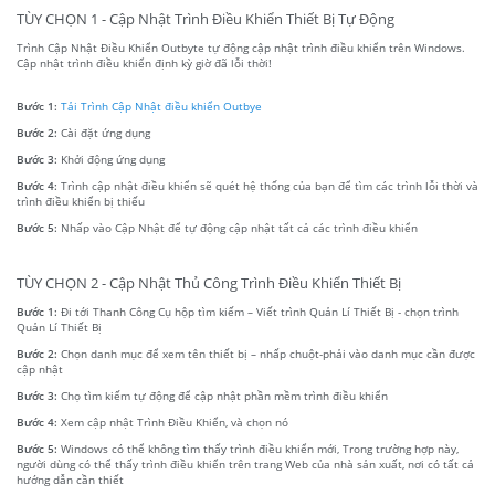
TÙY CHỌN 1 - Cập Nhật Trình Điều Khiển Thiết Bị Tự Động
Trình Cập Nhật Điều Khiển Outbyte tự động cập nhật trình điều khiển trên Windows.
Cập nhật trình điều khiển định kỳ giờ đã lỗi thời!
Bước 1:
Tải Trình Cập Nhật điều khiển Outbye
Bước 2:
Cài đặt ứng dụng
Bước 3:
Khởi động ứng dụng
Bước 4:
Trình cập nhật điều khiển sẽ quét hệ thống của bạn để tìm các trình lỗi thời và
trình điều khiển bị thiếu
Bước 5:
Nhấp vào Cập Nhật để tự động cập nhật tất cả các trình điều khiển
TÙY CHỌN 2 - Cập Nhật Thủ Công Trình Điều Khiển Thiết Bị
Bước 1:
Đi tới Thanh Công Cụ hộp tìm kiếm – Viết trình Quản Lí Thiết Bị - chọn trình
Quản Lí Thiết Bị
Bước 2:
Chọn danh mục để xem tên thiết bị – nhấp chuột-phải vào danh mục cần được
cập nhật
Bước 3:
Chọ tìm kiếm tự động để cập nhật phần mềm trình điều khiển
Bước 4:
Xem cập nhật Trình Điều Khiển, và chọn nó
Bước 5:
Windows có thể không tìm thấy trình điều khiển mới, Trong trường hợp này,
người dùng có thể thấy trình điều khiển trên trang Web của nhà sản xuất, nơi có tất cả
hướng dẫn cần thiết