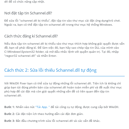
dll để có chức năng cập nhật.
Nơi đặt tập tin Schannel.dll?
Để sửa lỗi “schannel.dll bị thiếu”, đặt tập tin vào thư mục cài đặt ứng dụng/trò chơi.
Ngoài ra, bạn có thể đặt tập tin schannel.dll trong thư mục hệ thống Windows.
Cách thức đăng kí Schannel.dll?
Nếu đưa tập tin schannel.dll bị thiếu vào thư mục thích hợp không giải quyết được vấn
đề, bạn sẽ phải đăng kí. Để làm việc đó, bạn hãy sao chép tập tin DLL của mình vào
C:\Windows\System32 folder, và mở dấu nhắc lệnh với quyền quản trị. Tại đó, nhập
“regsvr32 schannel.dll” và nhấn Enter.
Cách thức 2: Sửa lỗi thiếu Schannel.dll tự động
Với WikiDll Fixer bạn có thể sửa tự động những lỗi schannel.dll. Tiện ích là không chỉ
giúp bạn tải đúng phiên bản của schannel.dll hoàn toàn miễn phí và đề xuất thư mục
phù hợp để cài đặt mà còn giải quyết những vấn đề có liên quan đến tập tin
schannel.dll.
Bước 1:
Nhấn vào nút
“Tải App. ”
để tải công cụ tự động, được cung cấp bởi WikiDll.
Bước 2:
Cài đặt tiện ích theo hướng dẫn cài đặt đơn giản.
Bước 3:
Bắt đầu chương trình sửa lỗi schannel.dll và các vấn đề khác.