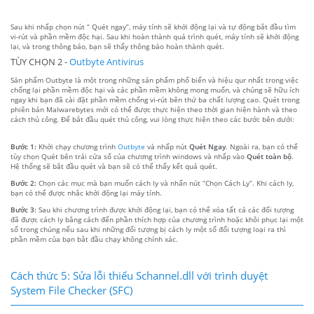
Sau khi nhấp chọn nút “ Quét ngay”, máy tính sẽ khởi động lại và tự động bắt đầu tìm
vi-rút và phần mềm độc hại. Sau khi hoàn thành quá trình quét, máy tính sẽ khởi động
lại, và trong thông báo, bạn sẽ thấy thông báo hoàn thành quét.
TÙY CHỌN 2 -
Outbyte Antivirus
Sản phẩm Outbyte là một trong những sản phẩm phổ biến và hiệu qur nhất trong việc
chống lại phần mềm độc hại và các phần mềm không mong muốn, và chúng sẽ hữu ích
ngay khi bạn đã cài đặt phần mềm chống vi-rút bên thứ ba chất lượng cao. Quét trong
phiên bản Malwarebytes mới có thể được thực hiện theo thời gian hiện hành và theo
cách thủ công. Để bắt đầu quét thủ công, vui lòng thực hiện theo các bước bên dưới:
Bước 1:
Khởi chạy chương trình
Outbyte
và nhấp nút
Quét Ngay
. Ngoài ra, bạn có thể
tùy chọn Quét bên trái cửa sổ của chương trình windows và nhấp vào
Quét toàn bộ
.
Hệ thống sẽ bắt đầu quét và bạn sẽ có thể thấy kết quả quét.
Bước 2:
Chọn các mục mà bạn muốn cách ly và nhấn nút “Chọn Cách Ly”. Khi cách ly,
bạn có thể được nhắc khởi động lại máy tính.
Bước 3:
Sau khi chương trình được khởi động lại, bạn có thể xóa tất cả các đối tượng
đã được cách ly bằng cách đến phần thích hợp của chương trình hoặc khôi phục lại một
số trong chúng nếu sau khi những đối tượng bị cách ly một số đối tượng loại ra thì
phần mềm của bạn bắt đầu chạy không chính xác.
Cách thức 5: Sửa lỗi thiếu Schannel.dll với trình duyệt
System File Checker (SFC)