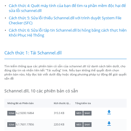
Cách thức 4: Quét máy tính của bạn để tìm ra phần mềm độc hại để
sửa lỗi schannel.dll
Cách thức 5: Sửa lỗi thiếu Schannel.dll với trình duyệt System File
Checker (SFC)
Cách thức 6: Sửa lỗi tập tin Schannel.dll bị hỏng bằng cách thực hiện
Khôi Phục Hệ Thống
Cách thức 1: Tải Schannel.dll
Tìm kiếm thông qua các phiên bản có sẵn của schannel.dll từ danh sách bên dưới, chọ
đúng tập tin và nhấn liên kết “Tải xuống” link. Nếu bạn không thể quyết định chọn
phiên bản nào, hãy đọc bài viết dưới đây hoặc dùng phương pháp tự động để giải quyết
vấn đề
Schannel.dll, 10 các phiên bản có sẵn
Những Bit và Phiên bản
Kích thước tập tin
Tổng kiểm tra
315.5 KB
6.2.9200.16864
32bit
MD5
SHA1
220.0 KB
6.1.7601.17856
32bit
MD5
SHA1