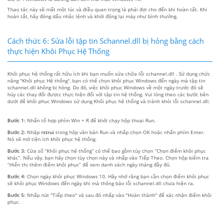
Thao tác này sẽ mất một lúc và điều quan trọng là phải đợi cho đến khi hoàn tất. Khi
hoàn tất, hãy đóng dấu nhắc lệnh và khởi động lại máy như bình thường.
Cách thức 6: Sửa lỗi tập tin Schannel.dll bị hỏng bằng cách
thực hiện Khôi Phục Hệ Thống
Khôi phục hệ thống rất hữu ích khi bạn muốn sửa chữa lỗi schannel.dll . Sử dụng chức
năng "Khôi phục Hệ thống", bạn có thể chọn khôi phục Windows đến ngày mà tập tin
schannel.dll không bị hỏng. Do đó, việc khôi phục Windows về một ngày trước đó sẽ
hủy các thay đổi đượcc thực hiện đối với tập tin hệ thống. Vui lòng theo các bước bên
dưới để khôi phục Windows sử dụng Khôi phục hệ thống và tránh khỏi lỗi schannel.dll.
Bước 1:
Nhấn tổ hợp phím Win + R để khởi chạy hộp thoại Run.
Bước 2:
Nhập
rstrui
trong hộp văn bản Run và nhấp chọn OK hoặc nhấn phím Enter.
Nó sẽ mở tiện ích khôi phục hệ thống.
Bước 3:
Cửa sổ “Khôi phục hệ thống” có thể bao gồm tùy chọn “Chọn điểm khôi phục
khác”. Nếu vậy, bạn hãy chọn tùy chọn này và nhấp vào Tiếp Theo. Chọn hộp kiểm tra
“Hiển thị thêm điểm khôi phục” để xem danh sách ngày tháng đầy đủ.
Bước 4:
Chọn ngày khôi phục Windows 10. Hãy nhớ rằng bạn cần chọn điểm khôi phục
sẽ khôi phục Windows đến ngày khi mà thông báo lỗi schannel.dll chưa hiện ra.
Bước 5:
Nhấp nút "Tiếp theo" và sau đó nhấp vào "Hoàn thành" để xác nhận điểm khôi
phục.