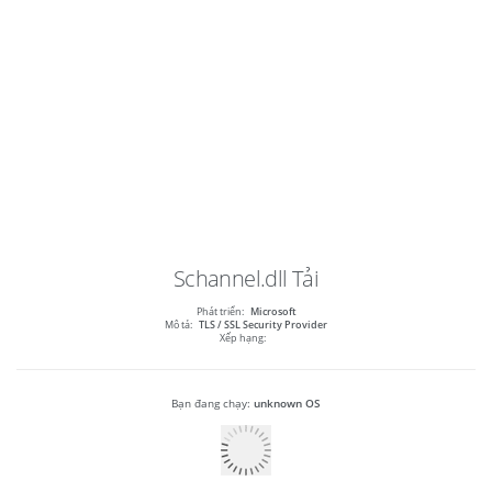
Schannel.dll
Tải
Phát triển:
Microsoft
Mô tả:
TLS / SSL Security Provider
Xếp hạng:
Bạn đang chạy:
unknown OS