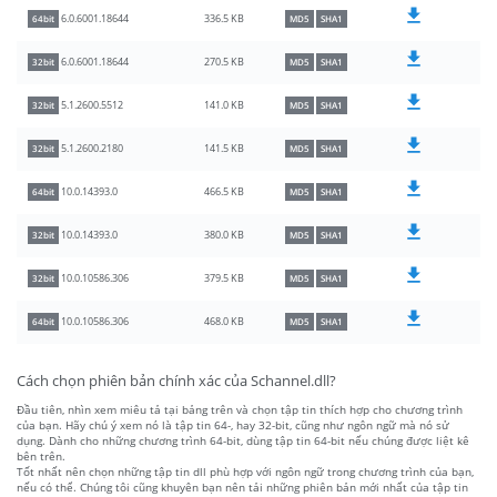
336.5 KB
6.0.6001.18644
64bit
MD5
SHA1
270.5 KB
6.0.6001.18644
32bit
MD5
SHA1
141.0 KB
5.1.2600.5512
32bit
MD5
SHA1
141.5 KB
5.1.2600.2180
32bit
MD5
SHA1
466.5 KB
10.0.14393.0
64bit
MD5
SHA1
380.0 KB
10.0.14393.0
32bit
MD5
SHA1
379.5 KB
10.0.10586.306
32bit
MD5
SHA1
468.0 KB
10.0.10586.306
64bit
MD5
SHA1
Cách chọn phiên bản chính xác của Schannel.dll?
Đầu tiên, nhìn xem miêu tả tại bảng trên và chọn tập tin thích hợp cho chương trình
của bạn. Hãy chú ý xem nó là tập tin 64-, hay 32-bit, cũng như ngôn ngữ mà nó sử
dụng. Dành cho những chương trình 64-bit, dùng tập tin 64-bit nếu chúng được liệt kê
bên trên.
Tốt nhất nên chọn những tập tin dll phù hợp với ngôn ngữ trong chương trình của bạn,
nếu có thể. Chúng tôi cũng khuyên bạn nên tải những phiên bản mới nhất của tập tin