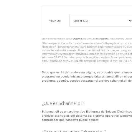
Your OS:
See more information about
Outbyte
and unistall
instrustions
. Please review Outby
Oferta especial. Consulte más información sobre
Outbyte
y las instruccio
Haga clic en
"Descargar ahora"
para obtener la herramienta para PC que v
instalarlas automáticamente. Al ser una utilidad fácil de usar, es una gra
informática y revistas de informática. Limitaciones: la versión de prueba 
Windows GRATIS. Se debe comprar la versión completa. Es compatible con
bits). Tamaño de archivo: 3,04 MB, tiempo de descarga: <1 min. en DSL / A
Dado que estás visitando esta página, es probable que te encuen
programa no puede iniciarse porque falta schannel.dll en el equ
problema, además, puedes descargar el archivo schannel.dll de
¿Que es Schannel.dll?
Schannel.dll es un archivo tipo Biblioteca de Enlaces Dinámicos (
archivos esenciales del sistema del sistema operativo Windows
controlador que Windows puede aplicar.