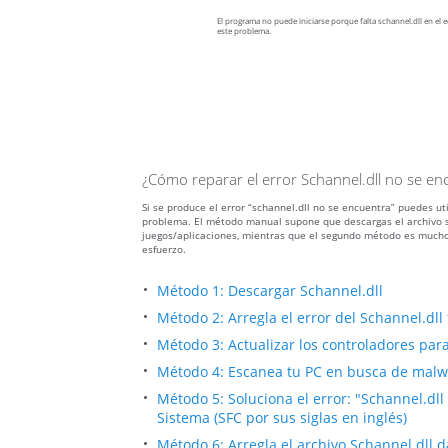
El programa no puede iniciarse porque falta schannel.dll en el e
este problema.
¿Cómo reparar el error Schannel.dll no se en
Si se produce el error “schannel.dll no se encuentra” puedes ut
problema. El método manual supone que descargas el archivo sc
juegos/aplicaciones, mientras que el segundo método es mucho
esfuerzo.
Método 1: Descargar Schannel.dll
Método 2: Arregla el error del Schannel.dl
Método 3: Actualizar los controladores para 
Método 4: Escanea tu PC en busca de malwar
Método 5: Soluciona el error: "Schannel.dl
Sistema (SFC por sus siglas en inglés)
Método 6: Arregla el archivo Schannel.dll