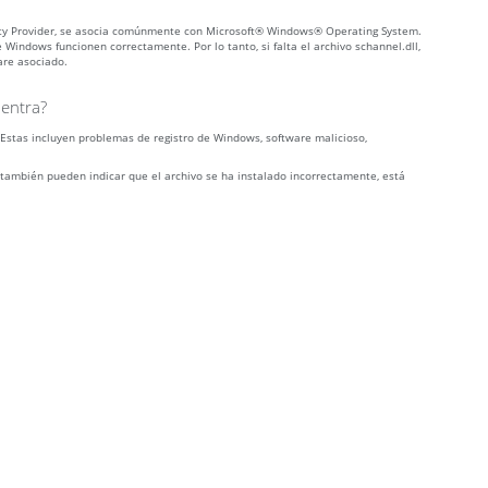
urity Provider, se asocia comúnmente con Microsoft® Windows® Operating System.
indows funcionen correctamente. Por lo tanto, si falta el archivo schannel.dll,
are asociado.
uentra?
 Estas incluyen problemas de registro de Windows, software malicioso,
 también pueden indicar que el archivo se ha instalado incorrectamente, está