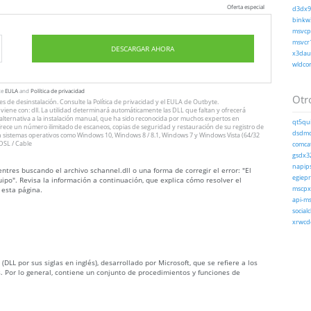
Oferta especial
d3dx9_
binkw3
msvcp1
msvcr1
DESCARGAR AHORA
x3daud
wldcor
te
EULA
and
Política de privacidad
Otro
nes
de desinstalación
. Consulte
la Política de privacidad
y el
EULA
de Outbyte.
iene con: dll. La utilidad determinará automáticamente las DLL que faltan y ofrecerá
n alternativa a la instalación manual, que ha sido reconocida por muchos expertos en
qt5qui
ofrece un número ilimitado de escaneos, copias de seguridad y restauración de su registro de
dsdmo.
 sistemas operativos como Windows 10, Windows 8 / 8.1, Windows 7 y Windows Vista (64/32
DSL / Cable
comcat
gsdx32
napips
tres buscando el archivo schannel.dll o una forma de corregir el error: "El
egiepr
ipo". Revisa la información a continuación, que explica cómo resolver el
 esta página.
mscpxl
api-ms
socialc
xrwcde
DLL por sus siglas en inglés), desarrollado por Microsoft, que se refiere a los
. Por lo general, contiene un conjunto de procedimientos y funciones de