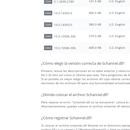
141.5 KB
U.S. English
5.1.2600.2180
32bit
466.5 KB
U.S. English
10.0.14393.0
64bit
380.0 KB
U.S. English
10.0.14393.0
32bit
379.5 KB
U.S. English
10.0.10586.306
32bit
468.0 KB
U.S. English
10.0.10586.306
64bit
¿Cómo elegir la versión correcta de Schannel.dll?
Primero, revisa las descripciones en la tabla anterior y selecc
64 o 32 bits, así como al idioma que usas. Para programas de 64
Si es posible, es mejor elegir los archivos dll cuyo idioma c
versiones de los archivos dll para una funcionalidad actualizad
¿Dónde colocar el archivo Schannel.dll?
Para reparar el error: "schannel.dll no se encuentra", coloca el
Alternativamente, puedes colocar el archivo schannel.dll dentr
¿Cómo registrar Schannel.dll?
Si colocar el archivo schannel.dll faltante en el directorio apr
archivo DLL a la carpeta C:\Windows\System32 y abre un símbolo