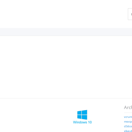
Arc
vcrunt
msvcp1
d3dcom
xlive.d