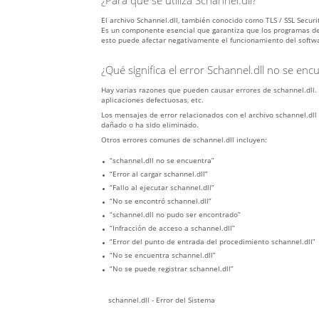
¿Para qué se utiliza Schannel.dll?
El archivo Schannel.dll, también conocido como TLS / SSL Sec
Es un componente esencial que garantiza que los programas de W
esto puede afectar negativamente el funcionamiento del softw
¿Qué significa el error Schannel.dll no se enc
Hay varias razones que pueden causar errores de schannel.dll.
aplicaciones defectuosas, etc.
Los mensajes de error relacionados con el archivo schannel.dll
dañado o ha sido eliminado.
Otros errores comunes de schannel.dll incluyen:
“schannel.dll no se encuentra”
“Error al cargar schannel.dll”
“Fallo al ejecutar schannel.dll”
“No se encontró schannel.dll”
“schannel.dll no pudo ser encontrado”
“Infracción de acceso a schannel.dll”
“Error del punto de entrada del procedimiento schannel.dll”
“No se encuentra schannel.dll”
“No se puede registrar schannel.dll”
schannel.dll - Error del Sistema