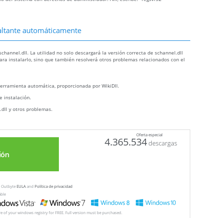
 faltante automáticamente
hannel.dll. La utilidad no solo descargará la versión correcta de schannel.dll
para instalarlo, sino que también resolverá otros problemas relacionados con el
erramienta automática, proporcionada por WikiDll.
e instalación.
.dll y otros problemas.
Oferta especial
4.365.534
descargas
ión
ew Outbyte
EULA
and
Política de privacidad
able
ore of your windows registry for FREE. Full version must be purchased.