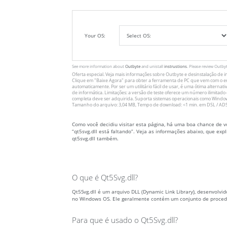
Your OS:
See more information about
Outbyte
and unistall
instrustions
. Please review Outby
Oferta especial. Veja mais informações sobre
Outbyte
e desinstalação
de i
Clique em
"Baixe Agora"
para obter a ferramenta de PC que vem com o erro
automaticamente. Por ser um utilitário fácil de usar, é uma ótima alternati
de informática. Limitações: a versão de teste oferece um número ilimit
completa deve ser adquirida. Suporta sistemas operacionais como Windows 
Tamanho do arquivo: 3,04 MB, Tempo de download: <1 min. em DSL / ADS
Como você decidiu visitar esta página, há uma boa chance de v
“qt5svg.dll está faltando”. Veja as informações abaixo, que ex
qt5svg.dll também.
O que é Qt5Svg.dll?
Qt5Svg.dll é um arquivo DLL (Dynamic Link Library), desenvolvi
no Windows OS. Ele geralmente contém um conjunto de procedi
Para que é usado o Qt5Svg.dll?