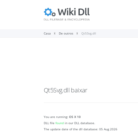
Casa
De outros
Qt5Svg.dll
Qt5Svg.dll
baixar
You are running:
OS X 10
DLL file
found
in our DLL database.
The update date of the dll database:
05 Aug 2026