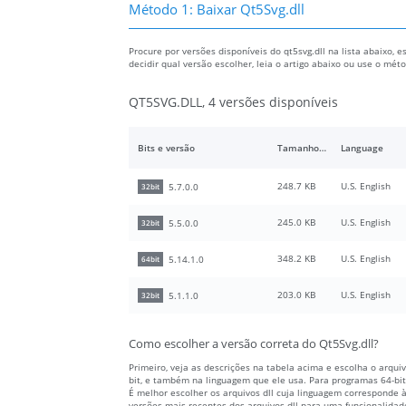
Método 1: Baixar Qt5Svg.dll
Procure por versões disponíveis do qt5svg.dll na lista abaixo, e
decidir qual versão escolher, leia o artigo abaixo ou use o mé
QT5SVG.DLL, 4 versões disponíveis
Bits e versão
Tamanho do arquivo
Language
248.7 KB
U.S. English
5.7.0.0
32bit
245.0 KB
U.S. English
5.5.0.0
32bit
348.2 KB
U.S. English
5.14.1.0
64bit
203.0 KB
U.S. English
5.1.1.0
32bit
Como escolher a versão correta do Qt5Svg.dll?
Primeiro, veja as descrições na tabela acima e escolha o arqu
bit, e também na linguagem que ele usa. Para programas 64-bit,
É melhor escolher os arquivos dll cuja linguagem corresponde
versões mais recentes dos arquivos dll para uma funcionalidad