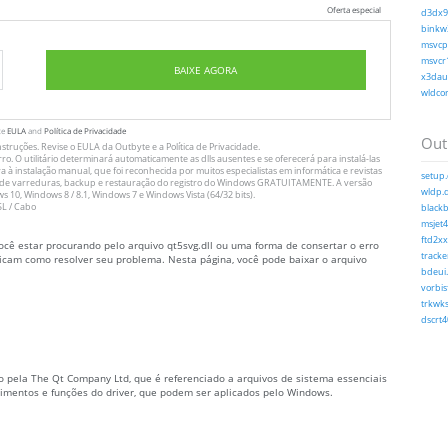
Oferta especial
d3dx9_
binkw3
msvcp1
msvcr1
BAIXE AGORA
x3daud
wldcor
te
EULA
and
Política de Privacidade
Out
nstruções
. Revise o
EULA
da Outbyte e a
Política de Privacidade
.
. O utilitário determinará automaticamente as dlls ausentes e se oferecerá para instalá-las
va à instalação manual, que foi reconhecida por muitos especialistas em informática e revistas
setup.
ado de varreduras, backup e restauração do registro do Windows GRATUITAMENTE. A versão
wldp.d
10, Windows 8 / 8.1, Windows 7 e Windows Vista (64/32 bits).
L / Cabo
blackb
msjet4
ftd2xx.
ocê estar procurando pelo arquivo qt5svg.dll ou uma forma de consertar o erro
tracker
plicam como resolver seu problema. Nesta página, você pode baixar o arquivo
bdeui.
vorbis
trkwks
dscrt4
do pela The Qt Company Ltd, que é referenciado a arquivos de sistema essenciais
mentos e funções do driver, que podem ser aplicados pelo Windows.