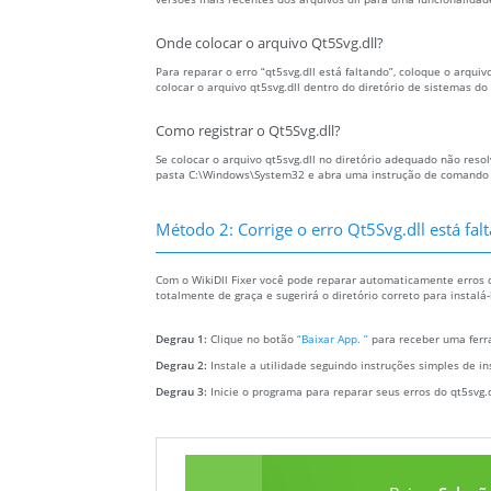
Onde colocar o arquivo Qt5Svg.dll?
Para reparar o erro “qt5svg.dll está faltando”, coloque o arqui
colocar o arquivo qt5svg.dll dentro do diretório de sistemas d
Como registrar o Qt5Svg.dll?
Se colocar o arquivo qt5svg.dll no diretório adequado não resol
pasta C:\Windows\System32 e abra uma instrução de comando com
Método 2: Corrige o erro Qt5Svg.dll está f
Com o WikiDll Fixer você pode reparar automaticamente erros do
totalmente de graça e sugerirá o diretório correto para instal
Degrau 1:
Clique no botão
“Baixar App. ”
para receber uma ferra
Degrau 2:
Instale a utilidade seguindo instruções simples de in
Degrau 3:
Inicie o programa para reparar seus erros do qt5svg.