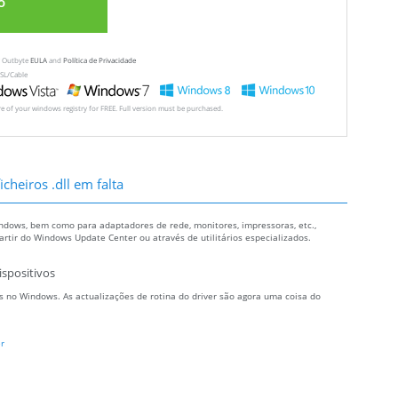
o
ew Outbyte
EULA
and
Política de Privacidade
SL/Cable
ore of your windows registry for FREE. Full version must be purchased.
cheiros .dll em falta
ndows, bem como para adaptadores de rede, monitores, impressoras, etc.,
tir do Windows Update Center ou através de utilitários especializados.
ispositivos
 no Windows. As actualizações de rotina do driver são agora uma coisa do
r