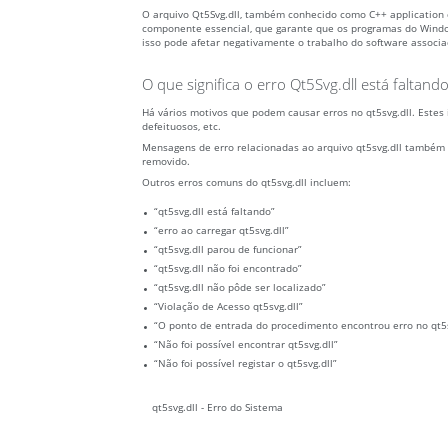
O arquivo Qt5Svg.dll, também conhecido como C++ application
componente essencial, que garante que os programas do Window
isso pode afetar negativamente o trabalho do software associa
O que significa o erro Qt5Svg.dll está faltand
Há vários motivos que podem causar erros no qt5svg.dll. Estes 
defeituosos, etc.
Mensagens de erro relacionadas ao arquivo qt5svg.dll também 
removido.
Outros erros comuns do qt5svg.dll incluem:
“qt5svg.dll está faltando”
“erro ao carregar qt5svg.dll”
“qt5svg.dll parou de funcionar”
“qt5svg.dll não foi encontrado”
“qt5svg.dll não pôde ser localizado”
“Violação de Acesso qt5svg.dll”
“O ponto de entrada do procedimento encontrou erro no qt5s
“Não foi possível encontrar qt5svg.dll”
“Não foi possível registar o qt5svg.dll”
qt5svg.dll - Erro do Sistema