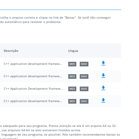
scolha o arquivo correto e clique no link de “Baixar”. Se você não conseguir
todo automático para resolver o problema.
Descrição
Língua
C++ application development framework.
MD5
SHA1
C++ application development framework.
MD5
SHA1
C++ Application Development Framework
MD5
SHA1
C++ application development framework.
MD5
SHA1
ivo adequado para seu programa. Preste atenção se ele é um arquivo 64 ou 32-
 use arquivos 64-bit se eles estiverem listados acima.
 à linguagem de seu programa, se possível. Nós também recomendamos baixar as
e atualizada.