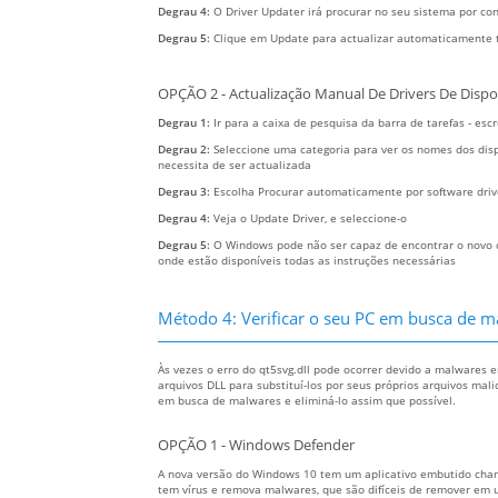
Degrau 4:
O Driver Updater irá procurar no seu sistema por co
Degrau 5:
Clique em Update para actualizar automaticamente 
OPÇÃO 2 - Actualização Manual De Drivers De Dispo
Degrau 1:
Ir para a caixa de pesquisa da barra de tarefas - es
Degrau 2:
Seleccione uma categoria para ver os nomes dos dispo
necessita de ser actualizada
Degrau 3:
Escolha Procurar automaticamente por software driv
Degrau 4:
Veja o Update Driver, e seleccione-o
Degrau 5:
O Windows pode não ser capaz de encontrar o novo co
onde estão disponíveis todas as instruções necessárias
Método 4: Verificar o seu PC em busca de ma
Às vezes o erro do qt5svg.dll pode ocorrer devido a malwares
arquivos DLL para substituí-los por seus próprios arquivos mal
em busca de malwares e eliminá-lo assim que possível.
OPÇÃO 1 - Windows Defender
A nova versão do Windows 10 tem um aplicativo embutido ch
tem vírus e remova malwares, que são difíceis de remover em 