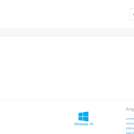
Arq
vcrunt
msvcp1
d3dcom
xlive.d