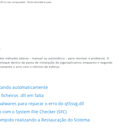
dll no seu computador. Tente reinstalá-lo para
?
um dos métodos abaixo – manual ou automático – para resolver o problema. O
oloque dentro da pasta de instalação do jogo/aplicativo, enquanto o segundo
icamente o erro com o mínimo de esforço.
altando automaticamente
ficheiros .dll em falta
alwares para reparar o erro do qt5svg.dll
do com o System File Checker (SFC)
rrompido realizando a Restauração do Sistema