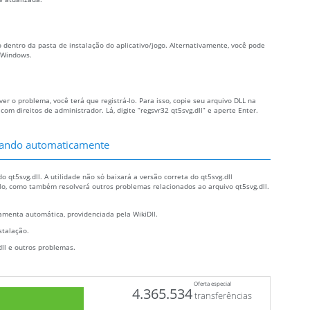
vo dentro da pasta de instalação do aplicativo/jogo. Alternativamente, você pode
o Windows.
ver o problema, você terá que registrá-lo. Para isso, copie seu arquivo DLL na
 direitos de administrador. Lá, digite “regsvr32 qt5svg.dll” e aperte Enter.
altando automaticamente
 qt5svg.dll. A utilidade não só baixará a versão correta do qt5svg.dll
á-lo, como também resolverá outros problemas relacionados ao arquivo qt5svg.dll.
menta automática, providenciada pela WikiDll.
stalação.
dll e outros problemas.
Oferta especial
4.365.534
transferências