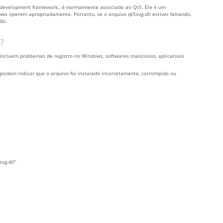
 development framework., é normalmente associado ao Qt5. Ele é um
s operem apropriadamente. Portanto, se o arquivo qt5svg.dll estiver faltando,
do.
o?
incluem problemas de registro no Windows, softwares maliciosos, aplicativos
podem indicar que o arquivo foi instalado incorretamente, corrompido ou
vg.dll”