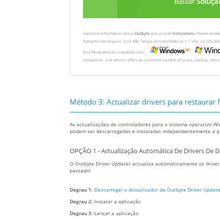
Baixar
Soluçã
See more information about
Outbyte
and unistall
instrustions
. Please revi
Tamanho Do Arquivo: 3.04 MB, Tempo de transferência: < 1 min. on DSL/AD
Esta ferramenta é compatível com:
Limitations: trial version offers an unlimited number of scans, backup, rest
Método 3: Actualizar drivers para restaurar fi
As actualizações de controladores para o sistema operativo Wi
podem ser descarregadas e instaladas independentemente a par
OPÇÃO 1 - Actualização Automática De Drivers De D
O Outbyte Driver Updater actualiza automaticamente os drivers
passado!
Degrau 1:
Descarregar o Actualizador de Outbyte Driver Update
Degrau 2:
Instalar a aplicação
Degrau 3:
Lançar a aplicação