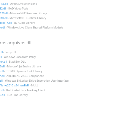
43.dll
- Direct3D 9 Extensions
2.dll
- RAD Video Tools
20.dll
- Microsoft® C Runtime Library
10.dll
- Microsoft® C Runtime Library
io1_7.dll
- 3D Audio Library
e.dll
- Windows Live Client Shared Platform Module
ros arquivos dll
dll
- Setup.dll
ll
- Windows Lockdown Policy
ox.dll
- BlackBox DLL
0.dll
- Microsoft Jet Engine Library
dll
- FTD2XX Dynamic Link Library
.dll
- ARCHICAD 22.0.0 Component
dll
- Windows BitLocker Drive Encryption User Interface
file_vs2010_x64_rwdi.dll
- NULL
.dll
- Distributed Link Tracking Client
0.dll
- RunTime Library