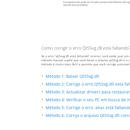
O programa não pode ser iniciado porque está faltando qt5svg.
resolver esse problema.
Como corrigir o erro Qt5Svg.dll está faltando
Se o erro “qt5svg.dll está faltando” ocorrer, você pode usar 
método manual supõe que você baixe o arquivo qt5svg.dll e o c
método é muito mais fácil e permite que você corrige automat
Método 1: Baixar Qt5Svg.dll
Método 2: Corrige o erro Qt5Svg.dll está f
Método 3: Actualizar drivers para restaurar 
Método 4: Verificar o seu PC em busca de m
Método 5: Corrige o erro :alias está faltan
Método 6: Corrija o arquivo Qt5Svg.dll co