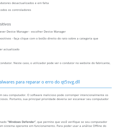
ndutores desactualizados e em falta
todos os controladores
sitivos
crever Device Manager - escolher Device Manager
sitivos - faça clique com o botão direito do rato sobre a categoria que
er actualizado
ndutor. Neste caso, o utilizador pode ver o condutor no website do fabricante,
lwares para reparar o erro do qt5svg.dll
 em seu computador. O software malicioso pode corromper intencionalmente os
iciosos. Portanto, sua principal prioridade deveria ser escanear seu computador
amado
“Windows Defender”
, que permite que você verifique se seu computador
um sistema operante em funcionamento. Para poder usar a análise Offline do