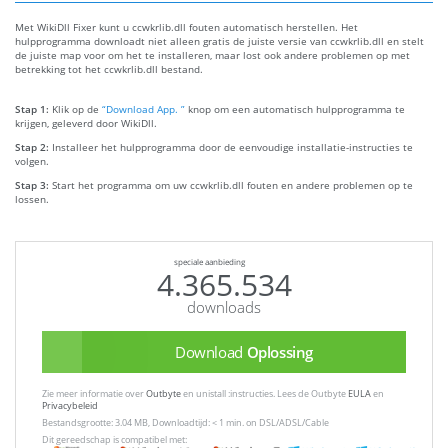
Met WikiDll Fixer kunt u ccwkrlib.dll fouten automatisch herstellen. Het
hulpprogramma downloadt niet alleen gratis de juiste versie van ccwkrlib.dll en stelt
de juiste map voor om het te installeren, maar lost ook andere problemen op met
betrekking tot het ccwkrlib.dll bestand.
Stap 1:
Klik op de
“Download App. ”
knop om een automatisch hulpprogramma te
krijgen, geleverd door WikiDll.
Stap 2:
Installeer het hulpprogramma door de eenvoudige installatie-instructies te
volgen.
Stap 3:
Start het programma om uw ccwkrlib.dll fouten en andere problemen op te
lossen.
speciale aanbieding
4.365.534
downloads
Download
Oplossing
Zie meer informatie over
Outbyte
en unistall :instructies. Lees de Outbyte
EULA
en
Privacybeleid
Bestandsgrootte: 3.04 MB, Downloadtijd: < 1 min. on DSL/ADSL/Cable
Dit gereedschap is compatibel met: