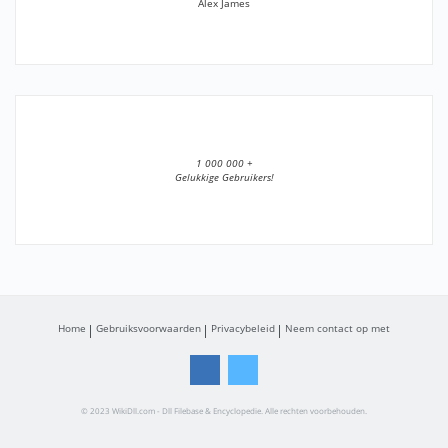
Alex James
1 000 000 +
Gelukkige Gebruikers!
Home
Gebruiksvoorwaarden
Privacybeleid
Neem contact op met
© 2023 WikiDll.com - Dll Filebase & Encyclopedie. Alle rechten voorbehouden.