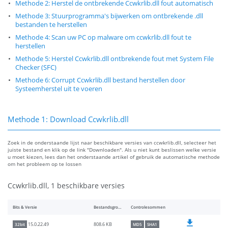
Methode 2: Herstel de ontbrekende Ccwkrlib.dll fout automatisch
Methode 3: Stuurprogramma's bijwerken om ontbrekende .dll
bestanden te herstellen
Methode 4: Scan uw PC op malware om ccwkrlib.dll fout te
herstellen
Methode 5: Herstel Ccwkrlib.dll ontbrekende fout met System File
Checker (SFC)
Methode 6: Corrupt Ccwkrlib.dll bestand herstellen door
Systeemherstel uit te voeren
Methode 1: Download Ccwkrlib.dll
Zoek in de onderstaande lijst naar beschikbare versies van ccwkrlib.dll, selecteer het
juiste bestand en klik op de link "Downloaden". Als u niet kunt beslissen welke versie
u moet kiezen, lees dan het onderstaande artikel of gebruik de automatische methode
om het probleem op te lossen
Ccwkrlib.dll, 1 beschikbare versies
Bits & Versie
Bestandsgrootte
Controlesommen
808.6 KB
15.0.22.49
32bit
MD5
SHA1