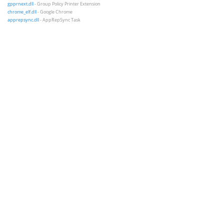
gpprnext.dll
- Group Policy Printer Extension
chrome_elf.dll
- Google Chrome
apprepsync.dll
- AppRepSync Task