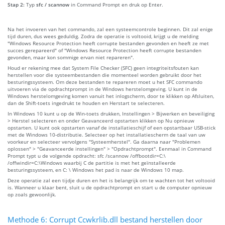
Stap 2:
Typ
sfc / scannow
in Command Prompt en druk op Enter.
Na het invoeren van het commando, zal een systeemcontrole beginnen. Dit zal enige
tijd duren, dus wees geduldig. Zodra de operatie is voltooid, krijgt u de melding
"Windows Resource Protection heeft corrupte bestanden gevonden en heeft ze met
succes gerepareerd" of "Windows Resource Protection heeft corrupte bestanden
gevonden, maar kon sommige ervan niet repareren".
Houd er rekening mee dat System File Checker (SFC) geen integriteitsfouten kan
herstellen voor die systeembestanden die momenteel worden gebruikt door het
besturingssysteem. Om deze bestanden te repareren moet u het SFC commando
uitvoeren via de opdrachtprompt in de Windows herstelomgeving. U kunt in de
Windows herstelomgeving komen vanuit het inlogscherm, door te klikken op Afsluiten,
dan de Shift-toets ingedrukt te houden en Herstart te selecteren.
In Windows 10 kunt u op de Win-toets drukken, Instellingen > Bijwerken en beveiliging
> Herstel selecteren en onder Geavanceerd opstarten klikken op Nu opnieuw
opstarten. U kunt ook opstarten vanaf de installatieschijf of een opstartbaar USB-stick
met de Windows 10-distributie. Selecteer op het installatiescherm de taal van uw
voorkeur en selecteer vervolgens "Systeemherstel". Ga daarna naar "Problemen
oplossen" > "Geavanceerde instellingen" > "Opdrachtprompt". Eenmaal in Command
Prompt typt u de volgende opdracht: sfc /scannow /offbootdir=C:\
/offwindir=C:\Windows waarbij C de partitie is met het geïnstalleerde
besturingssysteem, en C: \ Windows het pad is naar de Windows 10 map.
Deze operatie zal een tijdje duren en het is belangrijk om te wachten tot het voltooid
is. Wanneer u klaar bent, sluit u de opdrachtprompt en start u de computer opnieuw
op zoals gewoonlijk.
Methode 6: Corrupt Ccwkrlib.dll bestand herstellen door