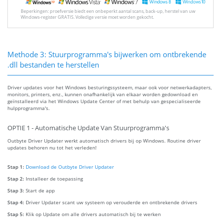
Beperkingen: proefversie biedt een onbeperkt aantal scans, back-up, herstel van uw
Windows-register GRATIS. Volledige versie moet worden gekocht.
Methode 3: Stuurprogramma's bijwerken om ontbrekende
.dll bestanden te herstellen
Driver updates voor het Windows besturingssysteem, maar ook voor netwerkadapters,
monitors, printers, enz., kunnen onafhankelijk van elkaar worden gedownload en
geïnstalleerd via het Windows Update Center of met behulp van gespecialiseerde
hulpprogramma's.
OPTIE 1 - Automatische Update Van Stuurprogramma's
Outbyte Driver Updater werkt automatisch drivers bij op Windows. Routine driver
updates behoren nu tot het verleden!
Stap 1:
Download de Outbyte Driver Updater
Stap 2:
Installeer de toepassing
Stap 3:
Start de app
Stap 4:
Driver Updater scant uw systeem op verouderde en ontbrekende drivers
Stap 5:
Klik op Update om alle drivers automatisch bij te werken