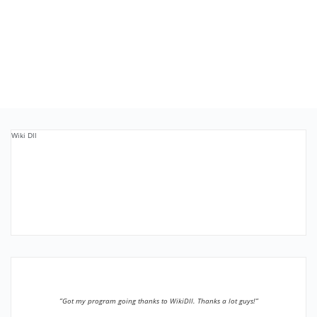
Wiki Dll
”Got my program going thanks to WikiDll. Thanks a lot guys!”