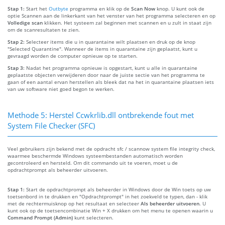
Stap 1:
Start het
Outbyte
programma en klik op de
Scan Now
knop. U kunt ook de
optie Scannen aan de linkerkant van het venster van het programma selecteren en op
Volledige scan
klikken. Het systeem zal beginnen met scannen en u zult in staat zijn
om de scanresultaten te zien.
Stap 2:
Selecteer items die u in quarantaine wilt plaatsen en druk op de knop
"Selected Quarantine". Wanneer de items in quarantaine zijn geplaatst, kunt u
gevraagd worden de computer opnieuw op te starten.
Stap 3:
Nadat het programma opnieuw is opgestart, kunt u alle in quarantaine
geplaatste objecten verwijderen door naar de juiste sectie van het programma te
gaan of een aantal ervan herstellen als bleek dat na het in quarantaine plaatsen iets
van uw software niet goed begon te werken.
Methode 5: Herstel Ccwkrlib.dll ontbrekende fout met
System File Checker (SFC)
Veel gebruikers zijn bekend met de opdracht sfc / scannow system file integrity check,
waarmee beschermde Windows systeembestanden automatisch worden
gecontroleerd en hersteld. Om dit commando uit te voeren, moet u de
opdrachtprompt als beheerder uitvoeren.
Stap 1:
Start de opdrachtprompt als beheerder in Windows door de Win toets op uw
toetsenbord in te drukken en "Opdrachtprompt" in het zoekveld te typen, dan - klik
met de rechtermuisknop op het resultaat en selecteer
Als beheerder uitvoeren
. U
kunt ook op de toetsencombinatie Win + X drukken om het menu te openen waarin u
Command Prompt (Admin)
kunt selecteren.