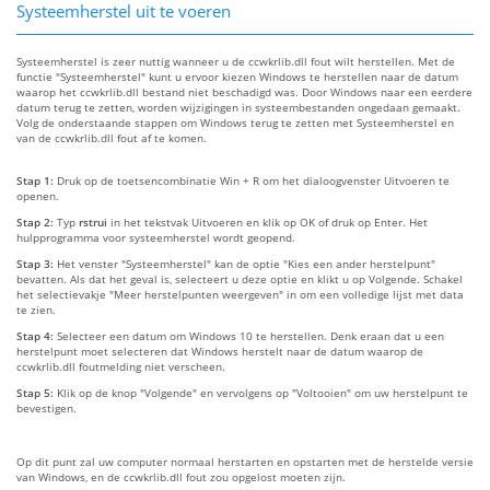
Systeemherstel uit te voeren
Systeemherstel is zeer nuttig wanneer u de ccwkrlib.dll fout wilt herstellen. Met de
functie "Systeemherstel" kunt u ervoor kiezen Windows te herstellen naar de datum
waarop het ccwkrlib.dll bestand niet beschadigd was. Door Windows naar een eerdere
datum terug te zetten, worden wijzigingen in systeembestanden ongedaan gemaakt.
Volg de onderstaande stappen om Windows terug te zetten met Systeemherstel en
van de ccwkrlib.dll fout af te komen.
Stap 1:
Druk op de toetsencombinatie Win + R om het dialoogvenster Uitvoeren te
openen.
Stap 2:
Typ
rstrui
in het tekstvak Uitvoeren en klik op OK of druk op Enter. Het
hulpprogramma voor systeemherstel wordt geopend.
Stap 3:
Het venster "Systeemherstel" kan de optie "Kies een ander herstelpunt"
bevatten. Als dat het geval is, selecteert u deze optie en klikt u op Volgende. Schakel
het selectievakje "Meer herstelpunten weergeven" in om een volledige lijst met data
te zien.
Stap 4:
Selecteer een datum om Windows 10 te herstellen. Denk eraan dat u een
herstelpunt moet selecteren dat Windows herstelt naar de datum waarop de
ccwkrlib.dll foutmelding niet verscheen.
Stap 5:
Klik op de knop "Volgende" en vervolgens op "Voltooien" om uw herstelpunt te
bevestigen.
Op dit punt zal uw computer normaal herstarten en opstarten met de herstelde versie
van Windows, en de ccwkrlib.dll fout zou opgelost moeten zijn.