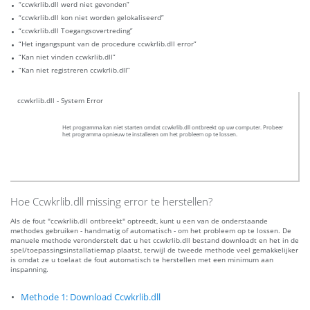
“ccwkrlib.dll werd niet gevonden”
“ccwkrlib.dll kon niet worden gelokaliseerd”
“ccwkrlib.dll Toegangsovertreding”
“Het ingangspunt van de procedure ccwkrlib.dll error”
“Kan niet vinden ccwkrlib.dll”
“Kan niet registreren ccwkrlib.dll”
ccwkrlib.dll - System Error
Het programma kan niet starten omdat ccwkrlib.dll ontbreekt op uw computer. Probeer
het programma opnieuw te installeren om het probleem op te lossen.
Hoe Ccwkrlib.dll missing error te herstellen?
Als de fout "ccwkrlib.dll ontbreekt" optreedt, kunt u een van de onderstaande
methodes gebruiken - handmatig of automatisch - om het probleem op te lossen. De
manuele methode veronderstelt dat u het ccwkrlib.dll bestand downloadt en het in de
spel/toepassingsinstallatiemap plaatst, terwijl de tweede methode veel gemakkelijker
is omdat ze u toelaat de fout automatisch te herstellen met een minimum aan
inspanning.
Methode 1: Download Ccwkrlib.dll