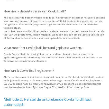
Hoe kies ik de juiste versie van Ccwkrlib.dll?
Kijk eerst naar de beschrijvingen in de tabel hierboven en selecteer het juiste bestand
voor uw programma. Let erop of het een 64-, of 32-bit bestand is, evenals de taal die
het gebruikt. Voor 64-bit programma's, gebruik 64-bit bestanden als ze hierboven
vermeld staan.
Het is het beste om die dll bestanden te kiezen waarvan de taal overeenkomt met de
taal van uw programma, indien mogelijk. We raden ook aan om de laatste versies van
dll bestanden te downloaden voor een up-to-date functionaliteit.
Waar moet het Ccwkrlib.dll bestand geplaatst worden?
Om de "ccwkrlib.dll is missing" fout te herstellen, plaatst u het bestand in de
applicatie/game installatiemap. Als alternatief kunt u het ccwkrlib.dll bestand in de
Windows systeemdirectory plaatsen.
Hoe kan ik Ccwkrlib.dll registreren?
Als het probleem niet kan worden opgelost door het ontbrekende ccwkrlib.dll bestand
in de juiste directory te plaatsen, moet u het registreren. Om dit te doen, kopieert u
uw DLL-bestand naar de map C:Windows:System32 en opent u een opdrachtprompt
met beheerdersrechten. Typ daar "regsvr32 ccwkrlib.dll" en druk op Enter.
Methode 2: Herstel de ontbrekende Ccwkrlib.dll fout
automatisch