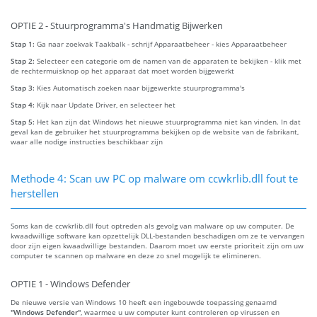
OPTIE 2 - Stuurprogramma's Handmatig Bijwerken
Stap 1:
Ga naar zoekvak Taakbalk - schrijf Apparaatbeheer - kies Apparaatbeheer
Stap 2:
Selecteer een categorie om de namen van de apparaten te bekijken - klik met
de rechtermuisknop op het apparaat dat moet worden bijgewerkt
Stap 3:
Kies Automatisch zoeken naar bijgewerkte stuurprogramma's
Stap 4:
Kijk naar Update Driver, en selecteer het
Stap 5:
Het kan zijn dat Windows het nieuwe stuurprogramma niet kan vinden. In dat
geval kan de gebruiker het stuurprogramma bekijken op de website van de fabrikant,
waar alle nodige instructies beschikbaar zijn
Methode 4: Scan uw PC op malware om ccwkrlib.dll fout te
herstellen
Soms kan de ccwkrlib.dll fout optreden als gevolg van malware op uw computer. De
kwaadwillige software kan opzettelijk DLL-bestanden beschadigen om ze te vervangen
door zijn eigen kwaadwillige bestanden. Daarom moet uw eerste prioriteit zijn om uw
computer te scannen op malware en deze zo snel mogelijk te elimineren.
OPTIE 1 - Windows Defender
De nieuwe versie van Windows 10 heeft een ingebouwde toepassing genaamd
"Windows Defender"
, waarmee u uw computer kunt controleren op virussen en