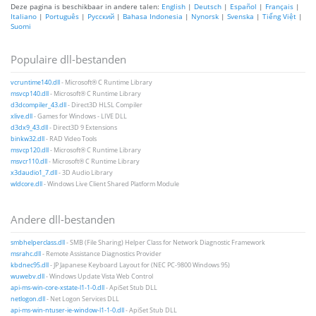
Deze pagina is beschikbaar in andere talen:
English
|
Deutsch
|
Español
|
Français
|
Italiano
|
Português
|
Русский
|
Bahasa Indonesia
|
Nynorsk
|
Svenska
|
Tiếng Việt
|
Suomi
Populaire dll-bestanden
vcruntime140.dll
- Microsoft® C Runtime Library
msvcp140.dll
- Microsoft® C Runtime Library
d3dcompiler_43.dll
- Direct3D HLSL Compiler
xlive.dll
- Games for Windows - LIVE DLL
d3dx9_43.dll
- Direct3D 9 Extensions
binkw32.dll
- RAD Video Tools
msvcp120.dll
- Microsoft® C Runtime Library
msvcr110.dll
- Microsoft® C Runtime Library
x3daudio1_7.dll
- 3D Audio Library
wldcore.dll
- Windows Live Client Shared Platform Module
Andere dll-bestanden
smbhelperclass.dll
- SMB (File Sharing) Helper Class for Network Diagnostic Framework
msrahc.dll
- Remote Assistance Diagnostics Provider
kbdnec95.dll
- JP Japanese Keyboard Layout for (NEC PC-9800 Windows 95)
wuwebv.dll
- Windows Update Vista Web Control
api-ms-win-core-xstate-l1-1-0.dll
- ApiSet Stub DLL
netlogon.dll
- Net Logon Services DLL
api-ms-win-ntuser-ie-window-l1-1-0.dll
- ApiSet Stub DLL