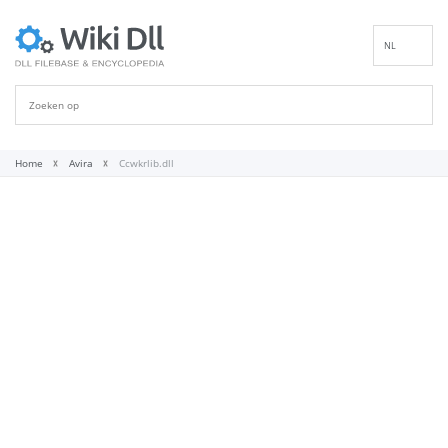
NL
EN
DE
ES
FR
Home
Avira
Ccwkrlib.dll
IT
PT
RU
ID
NN
SV
VI
FI