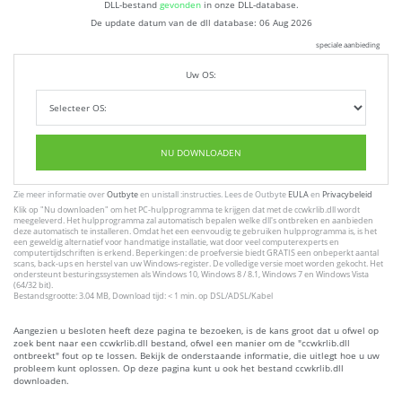
DLL-bestand
gevonden
in onze DLL-database.
De update datum van de dll database:
06 Aug 2026
speciale aanbieding
Uw OS:
NU DOWNLOADEN
Zie meer informatie over
Outbyte
en unistall :instructies. Lees de Outbyte
EULA
en
Privacybeleid
Klik op
"Nu downloaden"
om het PC-hulpprogramma te krijgen dat met de ccwkrlib.dll wordt
meegeleverd. Het hulpprogramma zal automatisch bepalen welke dll's ontbreken en aanbieden
deze automatisch te installeren. Omdat het een eenvoudig te gebruiken hulpprogramma is, is het
een geweldig alternatief voor handmatige installatie, wat door veel computerexperts en
computertijdschriften is erkend. Beperkingen: de proefversie biedt GRATIS een onbeperkt aantal
scans, back-ups en herstel van uw Windows-register. De volledige versie moet worden gekocht. Het
ondersteunt besturingssystemen als Windows 10, Windows 8 / 8.1, Windows 7 en Windows Vista
(64/32 bit).
Bestandsgrootte: 3.04 MB, Download tijd: < 1 min. op DSL/ADSL/Kabel
Aangezien u besloten heeft deze pagina te bezoeken, is de kans groot dat u ofwel op
zoek bent naar een ccwkrlib.dll bestand, ofwel een manier om de "ccwkrlib.dll
ontbreekt" fout op te lossen. Bekijk de onderstaande informatie, die uitlegt hoe u uw
probleem kunt oplossen. Op deze pagina kunt u ook het bestand ccwkrlib.dll
downloaden.