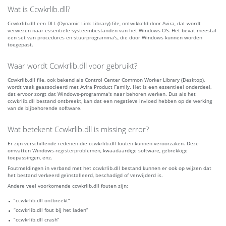
Wat is Ccwkrlib.dll?
Ccwkrlib.dll een DLL (Dynamic Link Library) file, ontwikkeld door Avira, dat wordt
verwezen naar essentiële systeembestanden van het Windows OS. Het bevat meestal
een set van procedures en stuurprogramma's, die door Windows kunnen worden
toegepast.
Waar wordt Ccwkrlib.dll voor gebruikt?
Ccwkrlib.dll file, ook bekend als Control Center Common Worker Library (Desktop),
wordt vaak geassocieerd met Avira Product Family. Het is een essentieel onderdeel,
dat ervoor zorgt dat Windows-programma's naar behoren werken. Dus als het
ccwkrlib.dll bestand ontbreekt, kan dat een negatieve invloed hebben op de werking
van de bijbehorende software.
Wat betekent Ccwkrlib.dll is missing error?
Er zijn verschillende redenen die ccwkrlib.dll fouten kunnen veroorzaken. Deze
omvatten Windows-registerproblemen, kwaadaardige software, gebrekkige
toepassingen, enz.
Foutmeldingen in verband met het ccwkrlib.dll bestand kunnen er ook op wijzen dat
het bestand verkeerd geïnstalleerd, beschadigd of verwijderd is.
Andere veel voorkomende ccwkrlib.dll fouten zijn:
“ccwkrlib.dll ontbreekt”
“ccwkrlib.dll fout bij het laden”
“ccwkrlib.dll crash”