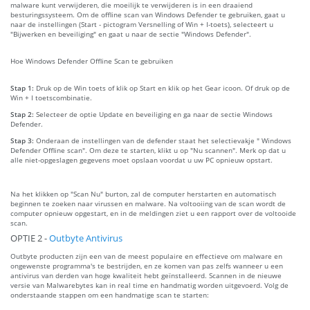
malware kunt verwijderen, die moeilijk te verwijderen is in een draaiend
besturingssysteem. Om de offline scan van Windows Defender te gebruiken, gaat u
naar de instellingen (Start - pictogram Versnelling of Win + I-toets), selecteert u
"Bijwerken en beveiliging" en gaat u naar de sectie "Windows Defender".
Hoe Windows Defender Offline Scan te gebruiken
Stap 1:
Druk op de Win toets of klik op Start en klik op het Gear icoon. Of druk op de
Win + I toetscombinatie.
Stap 2:
Selecteer de optie Update en beveiliging en ga naar de sectie Windows
Defender.
Stap 3:
Onderaan de instellingen van de defender staat het selectievakje " Windows
Defender Offline scan". Om deze te starten, klikt u op "Nu scannen". Merk op dat u
alle niet-opgeslagen gegevens moet opslaan voordat u uw PC opnieuw opstart.
Na het klikken op "Scan Nu" burton, zal de computer herstarten en automatisch
beginnen te zoeken naar virussen en malware. Na voltooiing van de scan wordt de
computer opnieuw opgestart, en in de meldingen ziet u een rapport over de voltooide
scan.
OPTIE 2 -
Outbyte Antivirus
Outbyte producten zijn een van de meest populaire en effectieve om malware en
ongewenste programma's te bestrijden, en ze komen van pas zelfs wanneer u een
antivirus van derden van hoge kwaliteit hebt geïnstalleerd. Scannen in de nieuwe
versie van Malwarebytes kan in real time en handmatig worden uitgevoerd. Volg de
onderstaande stappen om een handmatige scan te starten: