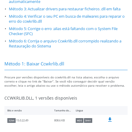
automaticamente
Método 3: Actualizar drivers para restaurar ficheiros .dll em falta
Método 4: Verificar o seu PC em busca de malwares para reparar o
erro do ccwkrlib.dll
Método 5: Corrige o erro :alias está faltando com o System File
Checker (SFC)
Método 6: Corrija o arquivo Ccwkrlib.dll corrompido realizando a
Restauração do Sistema
Método 1: Baixar Ccwkrlib.dll
Procure por versões disponíveis do ccwkrlib.dll na lista abaixo, escolha o arquivo
correto e clique no link de “Baixar”. Se você não conseguir decidir qual versão
escolher, leia o artigo abaixo ou use o método automático para resolver o problema.
CCWKRLIB.DLL, 1 versões disponíveis
Bits e versão
Tamanho do arquivo
Língua
808.6 KB
15.0.22.49
32bit
MD5
SHA1