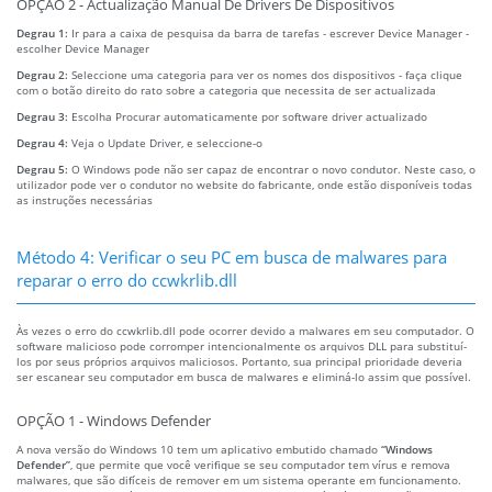
OPÇÃO 2 - Actualização Manual De Drivers De Dispositivos
Degrau 1:
Ir para a caixa de pesquisa da barra de tarefas - escrever Device Manager -
escolher Device Manager
Degrau 2:
Seleccione uma categoria para ver os nomes dos dispositivos - faça clique
com o botão direito do rato sobre a categoria que necessita de ser actualizada
Degrau 3:
Escolha Procurar automaticamente por software driver actualizado
Degrau 4:
Veja o Update Driver, e seleccione-o
Degrau 5:
O Windows pode não ser capaz de encontrar o novo condutor. Neste caso, o
utilizador pode ver o condutor no website do fabricante, onde estão disponíveis todas
as instruções necessárias
Método 4: Verificar o seu PC em busca de malwares para
reparar o erro do ccwkrlib.dll
Às vezes o erro do ccwkrlib.dll pode ocorrer devido a malwares em seu computador. O
software malicioso pode corromper intencionalmente os arquivos DLL para substituí-
los por seus próprios arquivos maliciosos. Portanto, sua principal prioridade deveria
ser escanear seu computador em busca de malwares e eliminá-lo assim que possível.
OPÇÃO 1 - Windows Defender
A nova versão do Windows 10 tem um aplicativo embutido chamado
“Windows
Defender”
, que permite que você verifique se seu computador tem vírus e remova
malwares, que são difíceis de remover em um sistema operante em funcionamento.