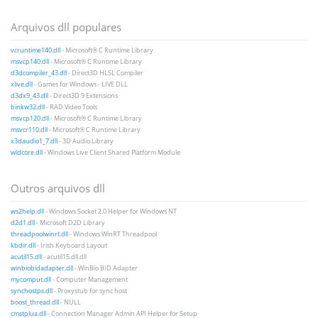
Arquivos dll populares
vcruntime140.dll
- Microsoft® C Runtime Library
msvcp140.dll
- Microsoft® C Runtime Library
d3dcompiler_43.dll
- Direct3D HLSL Compiler
xlive.dll
- Games for Windows - LIVE DLL
d3dx9_43.dll
- Direct3D 9 Extensions
binkw32.dll
- RAD Video Tools
msvcp120.dll
- Microsoft® C Runtime Library
msvcr110.dll
- Microsoft® C Runtime Library
x3daudio1_7.dll
- 3D Audio Library
wldcore.dll
- Windows Live Client Shared Platform Module
Outros arquivos dll
ws2help.dll
- Windows Socket 2.0 Helper for Windows NT
d2d1.dll
- Microsoft D2D Library
threadpoolwinrt.dll
- Windows WinRT Threadpool
kbdir.dll
- Irish Keyboard Layout
acutil15.dll
- acutil15.dll.dll
winbiobidadapter.dll
- WinBio BID Adapter
mycomput.dll
- Computer Management
synchostps.dll
- Proxystub for sync host
boost_thread.dll
- NULL
cmstplua.dll
- Connection Manager Admin API Helper for Setup