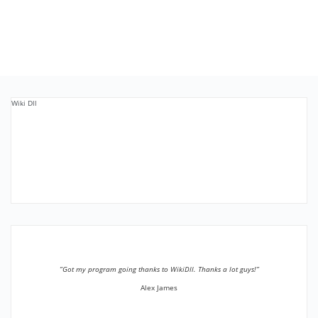
Wiki Dll
”Got my program going thanks to WikiDll. Thanks a lot guys!”
Alex James