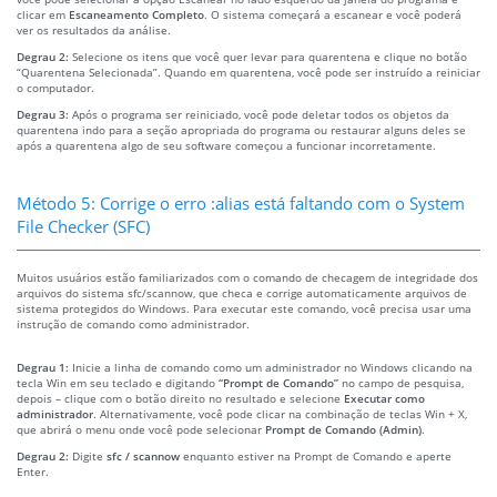
clicar em
Escaneamento Completo
. O sistema começará a escanear e você poderá
ver os resultados da análise.
Degrau 2:
Selecione os itens que você quer levar para quarentena e clique no botão
“Quarentena Selecionada”. Quando em quarentena, você pode ser instruído a reiniciar
o computador.
Degrau 3:
Após o programa ser reiniciado, você pode deletar todos os objetos da
quarentena indo para a seção apropriada do programa ou restaurar alguns deles se
após a quarentena algo de seu software começou a funcionar incorretamente.
Método 5: Corrige o erro :alias está faltando com o System
File Checker (SFC)
Muitos usuários estão familiarizados com o comando de checagem de integridade dos
arquivos do sistema sfc/scannow, que checa e corrige automaticamente arquivos de
sistema protegidos do Windows. Para executar este comando, você precisa usar uma
instrução de comando como administrador.
Degrau 1:
Inicie a linha de comando como um administrador no Windows clicando na
tecla Win em seu teclado e digitando
“Prompt de Comando”
no campo de pesquisa,
depois – clique com o botão direito no resultado e selecione
Executar como
administrador
. Alternativamente, você pode clicar na combinação de teclas Win + X,
que abrirá o menu onde você pode selecionar
Prompt de Comando (Admin)
.
Degrau 2:
Digite
sfc / scannow
enquanto estiver na Prompt de Comando e aperte
Enter.