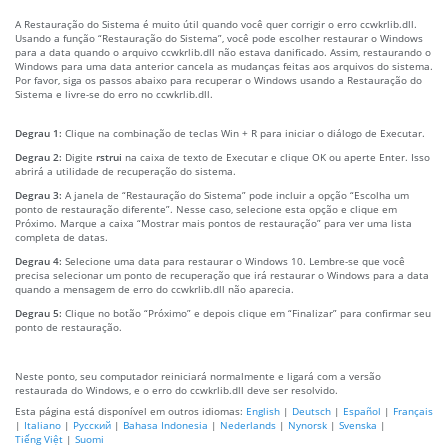
A Restauração do Sistema é muito útil quando você quer corrigir o erro ccwkrlib.dll.
Usando a função “Restauração do Sistema”, você pode escolher restaurar o Windows
para a data quando o arquivo ccwkrlib.dll não estava danificado. Assim, restaurando o
Windows para uma data anterior cancela as mudanças feitas aos arquivos do sistema.
Por favor, siga os passos abaixo para recuperar o Windows usando a Restauração do
Sistema e livre-se do erro no ccwkrlib.dll.
Degrau 1:
Clique na combinação de teclas Win + R para iniciar o diálogo de Executar.
Degrau 2:
Digite
rstrui
na caixa de texto de Executar e clique OK ou aperte Enter. Isso
abrirá a utilidade de recuperação do sistema.
Degrau 3:
A janela de “Restauração do Sistema” pode incluir a opção “Escolha um
ponto de restauração diferente”. Nesse caso, selecione esta opção e clique em
Próximo. Marque a caixa “Mostrar mais pontos de restauração” para ver uma lista
completa de datas.
Degrau 4:
Selecione uma data para restaurar o Windows 10. Lembre-se que você
precisa selecionar um ponto de recuperação que irá restaurar o Windows para a data
quando a mensagem de erro do ccwkrlib.dll não aparecia.
Degrau 5:
Clique no botão “Próximo” e depois clique em “Finalizar” para confirmar seu
ponto de restauração.
Neste ponto, seu computador reiniciará normalmente e ligará com a versão
restaurada do Windows, e o erro do ccwkrlib.dll deve ser resolvido.
Esta página está disponível em outros idiomas:
English
|
Deutsch
|
Español
|
Français
|
Italiano
|
Русский
|
Bahasa Indonesia
|
Nederlands
|
Nynorsk
|
Svenska
|
Tiếng Việt
|
Suomi