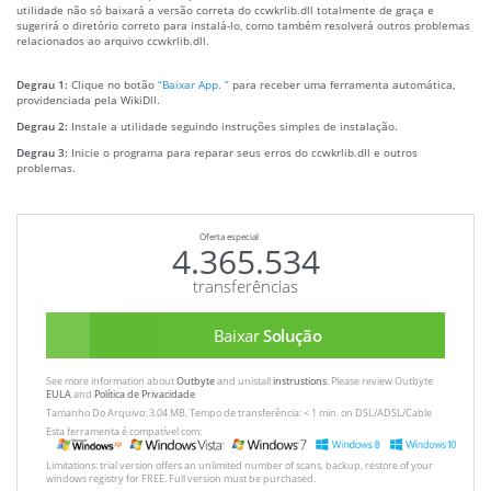
utilidade não só baixará a versão correta do ccwkrlib.dll totalmente de graça e
sugerirá o diretório correto para instalá-lo, como também resolverá outros problemas
relacionados ao arquivo ccwkrlib.dll.
Degrau 1:
Clique no botão
“Baixar App. ”
para receber uma ferramenta automática,
providenciada pela WikiDll.
Degrau 2:
Instale a utilidade seguindo instruções simples de instalação.
Degrau 3:
Inicie o programa para reparar seus erros do ccwkrlib.dll e outros
problemas.
Oferta especial
4.365.534
transferências
Baixar
Solução
See more information about
Outbyte
and unistall
instrustions
. Please review Outbyte
EULA
and
Política de Privacidade
Tamanho Do Arquivo: 3.04 MB, Tempo de transferência: < 1 min. on DSL/ADSL/Cable
Esta ferramenta é compatível com:
Limitations: trial version offers an unlimited number of scans, backup, restore of your
windows registry for FREE. Full version must be purchased.