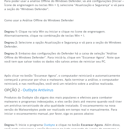
Para poder usar a análise Offline do Windows Defender, vá até configurações (Iniciar –
Ícone de engrenagem ou teclas Win + I), selecione “Atualização e Segurança” e vá para
a seção do “Windows Defender”.
Como usar a Análise Offline do Windows Defender
Degrau 1:
Clique na tela Win ou Iniciar e clique no ícone de engrenagem.
Alternativamente, clique na combinação de teclas Win + I.
Degrau 2:
Selecione a opção Atualização e Segurança e vá para a seção do Windows
Defender.
Degrau 3:
Embaixo das configurações do Defender há a caixa de seleção “Análise
Offline do Windows Defender”. Para iniciá-la, clique em “Escanear Agora”. Note que
você tem que salvar todos os dados não salvos antes de reiniciar seu PC.
Após clicar no botão “Escanear Agora”, o computador reiniciará e automaticamente
começará a procurar por vírus e malwares. Após terminar a análise, o computador
reiniciará, e nas notificações, você verá um relatório sobre a análise realizada.
OPÇÃO 2 -
Outbyte Antivirus
Produtos da Outbyte são alguns dos mais populares e efetivos para combater
malwares e programas indesejados, e eles serão úteis até mesmo quando você tiver
um antivírus terceirizado de alta qualidade instalado. O escaneamento na nova
versão do Malwarebytes pode ser realizado em tempo real e manualmente. Para
iniciar o escaneamento manual, por favor, siga os passos abaixo:
Degrau 1:
Inicie o programa
Outbyte
e clique no botão
Escanear Agora
. Além disso,
você pode selecionar a opção Escanear no lado esquerdo da janela do programa e