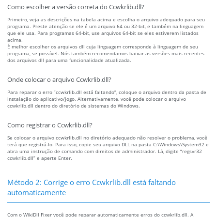
Como escolher a versão correta do Ccwkrlib.dll?
Primeiro, veja as descrições na tabela acima e escolha o arquivo adequado para seu
programa. Preste atenção se ele é um arquivo 64 ou 32-bit, e também na linguagem
que ele usa. Para programas 64-bit, use arquivos 64-bit se eles estiverem listados
acima.
É melhor escolher os arquivos dll cuja linguagem corresponde à linguagem de seu
programa, se possível. Nós também recomendamos baixar as versões mais recentes
dos arquivos dll para uma funcionalidade atualizada.
Onde colocar o arquivo Ccwkrlib.dll?
Para reparar o erro “ccwkrlib.dll está faltando”, coloque o arquivo dentro da pasta de
instalação do aplicativo/jogo. Alternativamente, você pode colocar o arquivo
ccwkrlib.dll dentro do diretório de sistemas do Windows.
Como registrar o Ccwkrlib.dll?
Se colocar o arquivo ccwkrlib.dll no diretório adequado não resolver o problema, você
terá que registrá-lo. Para isso, copie seu arquivo DLL na pasta C:\Windows\System32 e
abra uma instrução de comando com direitos de administrador. Lá, digite “regsvr32
ccwkrlib.dll” e aperte Enter.
Método 2: Corrige o erro Ccwkrlib.dll está faltando
automaticamente
Com o WikiDll Fixer você pode reparar automaticamente erros do ccwkrlib.dll. A