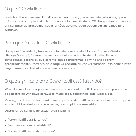
O que é Ccwkrlib.dll?
Ccwkrlib.dll é um arquivo DLL (Dynamic Link Library), desenvolvido pela Avira, que é
referenciado a arquivos de sistema essenciais no Windows OS. Ele geralmente contém
um conjunto de procedimentos e funções do driver, que podem ser aplicados pelo
Windows.
Para que é usado o Ccwkrlib.dll?
O arquivo Ccwkrlib.dll, também conhecido como Control Center Common Worker
Library (Desktop), é normalmente associado ao Avira Product Family. Ele é um
componente essencial, que garante que os programas do Windows operem
apropriadamente. Portanto, se o arquivo ccwkrlib.dll estiver faltando, isso pode afetar
negativamente o trabalho do software associado.
O que significa o erro Ccwkrlib.dll está faltando?
Há vários motivos que podem causar erros no ccwkrlib.dll. Estes incluem problemas
de registro no Windows, softwares maliciosos, aplicativos defeituosos, etc.
Mensagens de erro relacionadas ao arquivo ccwkrlib.dll também podem indicar que o
arquivo foi instalado incorretamente, corrompido ou removido.
Outros erros comuns do ccwkrlib.dll incluem:
“ccwkrlib.dll está faltando”
“erro ao carregar ccwkrlib.dll”
“ccwkrlib.dll parou de funcionar”