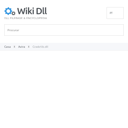
PT
EN
DE
ES
FR
Casa
Avira
Ccwkrlib.dll
IT
RU
ID
NL
NN
SV
VI
FI