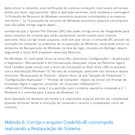
Após enviar o comando, uma verificação do sistema começará. Isso levará um tempo,
então, por favor, seja paciente. Após a operação terminar, você receberá a mensagem
“A Proteção de Recursos do Windows encontrou arquivos corrompidos e os reparou
com êxito. “ ou “A proteção de recursos do Windows encontrou arquivos corrompidos
mas não pôde corrigir alguns deles”.
Lembre-se que o System File Checker (SFC) não pode corrigir erros de integridade para
esses arquivos de sistema que estão atualmente sendo usados pelo sistema
operante. Para corrigir estes arquivos, você tem que iniciar o comando SFC através da
instrução de comando no ambiente de recuperação do Windows. Você pode entrar no
Ambiente de Recuperação do Windows na tela de login, clicando em Desligar, depois
segurando a tecla Shift enquanto seleciona Reiniciar.
No Windows 10, você pode clicar na tecla Win, selecionar Configurações > Atualização
e Segurança > Recuperação e em Inicialização Avançada, clique em Reiniciar agora.
Você também pode iniciar com o disco de instalação ou flash drive USB inicializável
com a distribuição Windows 10. Na tela de instalação, selecione seu idioma e depois
selecione “Restauração do Sistema”. Depois disso, vá até “Solução de Problemas” >
“Configurações Avançadas” > “Prompt de Comando”. Depois de entrar em Prompt de
Comando, digite o seguinte comando: sfc /scannow /offbootdir=C:\
/offwindir=C:\Windows onde C é a partição com o sistema operativo instalado e C: \
Windows é o caminho para a pasta do Windows 10.
Esta operação irá demorar um tempo e é importante esperar até ela ser completada.
Quando terminar, feche a instrução de comando e reinicie o computador como de
costume.
Método 6: Corrija o arquivo Ccwkrlib.dll corrompido
realizando a Restauração do Sistema