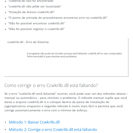
“ccwkrlib.dll não foi encontrado”
“ccwkrlib.dll não pôde ser localizado”
“Violação de Acesso ccwkrlib.dll”
“O ponto de entrada do procedimento encontrou erro no ccwkrlib.dll”
“Não foi possível encontrar ccwkrlib.dll”
“Não foi possível registar o ccwkrlib.dll”
ccwkrlib.dll - Erro do Sistema
O programa não pode ser iniciado porque está faltando ccwkrlib.dll no seu computador.
Tente reinstalá-lo para resolver esse problema.
Como corrigir o erro Ccwkrlib.dll está faltando?
Se o erro “ccwkrlib.dll está faltando” ocorrer, você pode usar um dos métodos abaixo –
manual ou automático – para resolver o problema. O método manual supõe que você
baixe o arquivo ccwkrlib.dll e o coloque dentro da pasta de instalação do
jogo/aplicativo, enquanto o segundo método é muito mais fácil e permite que você
corrige automaticamente o erro com o mínimo de esforço.
Método 1: Baixar Ccwkrlib.dll
Método 2: Corrige o erro Ccwkrlib.dll está faltando