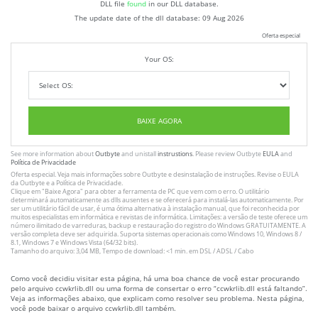
DLL file
found
in our DLL database.
The update date of the dll database:
09 Aug 2026
Oferta especial
Your OS:
BAIXE AGORA
See more information about
Outbyte
and unistall
instrustions
. Please review Outbyte
EULA
and
Política de Privacidade
Oferta especial. Veja mais informações sobre
Outbyte
e desinstalação
de instruções
. Revise o
EULA
da Outbyte e a
Política de Privacidade
.
Clique em
"Baixe Agora"
para obter a ferramenta de PC que vem com o erro. O utilitário
determinará automaticamente as dlls ausentes e se oferecerá para instalá-las automaticamente. Por
ser um utilitário fácil de usar, é uma ótima alternativa à instalação manual, que foi reconhecida por
muitos especialistas em informática e revistas de informática. Limitações: a versão de teste oferece um
número ilimitado de varreduras, backup e restauração do registro do Windows GRATUITAMENTE. A
versão completa deve ser adquirida. Suporta sistemas operacionais como Windows 10, Windows 8 /
8.1, Windows 7 e Windows Vista (64/32 bits).
Tamanho do arquivo: 3,04 MB, Tempo de download: <1 min. em DSL / ADSL / Cabo
Como você decidiu visitar esta página, há uma boa chance de você estar procurando
pelo arquivo ccwkrlib.dll ou uma forma de consertar o erro “ccwkrlib.dll está faltando”.
Veja as informações abaixo, que explicam como resolver seu problema. Nesta página,
você pode baixar o arquivo ccwkrlib.dll também.