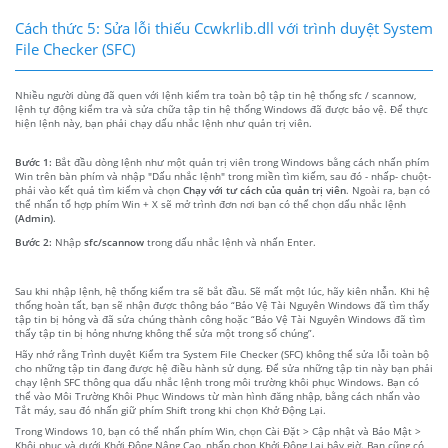
Cách thức 5: Sửa lỗi thiếu Ccwkrlib.dll với trình duyệt System
File Checker (SFC)
Nhiều người dùng đã quen với lệnh kiểm tra toàn bộ tập tin hệ thống sfc / scannow,
lệnh tự động kiểm tra và sửa chữa tập tin hệ thống Windows đã được bảo vệ. Để thực
hiện lệnh này, bạn phải chạy dấu nhắc lệnh như quản trị viên.
Bước 1:
Bắt đầu dòng lệnh như một quản trị viên trong Windows bằng cách nhấn phím
Win trên bàn phím và nhập "Dấu nhắc lệnh" trong miền tìm kiếm, sau đó - nhấp- chuột-
phải vào kết quả tìm kiếm và chọn
Chạy với tư cách của quản trị viên
. Ngoài ra, bạn có
thể nhấn tổ hợp phím Win + X sẽ mở trình đơn nơi bạn có thể chọn dấu nhắc lệnh
(Admin)
.
Bước 2:
Nhập
sfc/scannow
trong dấu nhắc lệnh và nhấn Enter.
Sau khi nhập lệnh, hệ thống kiểm tra sẽ bắt đầu. Sẽ mất một lúc, hãy kiên nhẫn. Khi hệ
thống hoàn tất, bạn sẽ nhận được thông báo “Bảo Vệ Tài Nguyên Windows đã tìm thấy
tập tin bị hỏng và đã sửa chúng thành công hoặc “Bảo Vệ Tài Nguyên Windows đã tìm
thấy tập tin bị hỏng nhưng không thể sửa một trong số chúng”.
Hãy nhớ rằng Trình duyệt Kiểm tra System File Checker (SFC) không thể sửa lỗi toàn bộ
cho những tập tin đang được hệ điều hành sử dụng. Để sửa những tập tin này bạn phải
chạy lệnh SFC thông qua dấu nhắc lệnh trong môi trường khôi phục Windows. Bạn có
thể vào Môi Trường Khôi Phục Windows từ màn hình đăng nhập, bằng cách nhấn vào
Tắt máy, sau đó nhấn giữ phím Shift trong khi chọn Khở Động Lại.
Trong Windows 10, bạn có thể nhấn phím Win, chọn Cài Đặt > Cập nhật và Bảo Mật >
Khôi phục và dưới Khởi Động Nâng Cao, nhấp chọn Khởi Động Lại bây giờ. Bạn cũng có