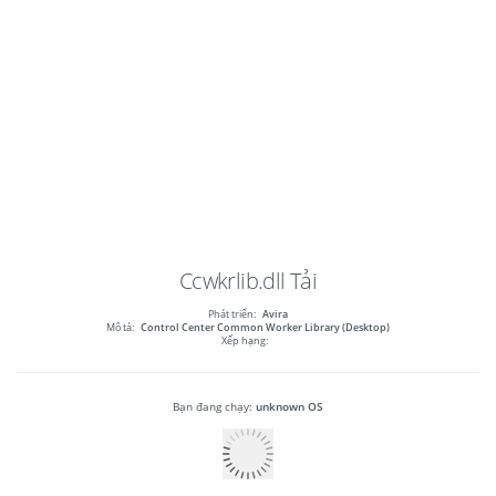
Ccwkrlib.dll
Tải
Phát triển:
Avira
Mô tả:
Control Center Common Worker Library (Desktop)
Xếp hạng:
Bạn đang chạy:
unknown OS