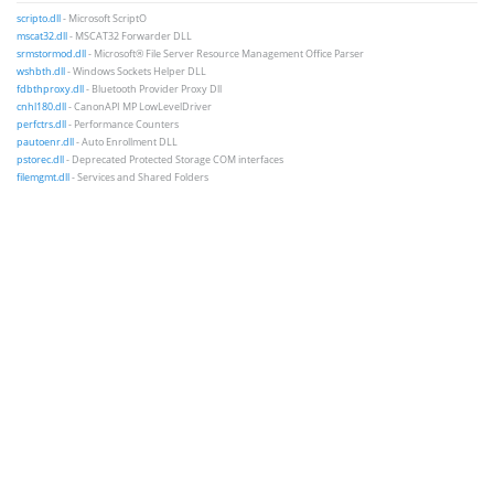
scripto.dll
- Microsoft ScriptO
mscat32.dll
- MSCAT32 Forwarder DLL
srmstormod.dll
- Microsoft® File Server Resource Management Office Parser
wshbth.dll
- Windows Sockets Helper DLL
fdbthproxy.dll
- Bluetooth Provider Proxy Dll
cnhl180.dll
- CanonAPI MP LowLevelDriver
perfctrs.dll
- Performance Counters
pautoenr.dll
- Auto Enrollment DLL
pstorec.dll
- Deprecated Protected Storage COM interfaces
filemgmt.dll
- Services and Shared Folders