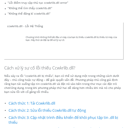
“Lỗi điểm truy cập thủ tục ccwkrlib.dll error”
“Không thể tìm thấy ccwkrlib.dll”
“Không thể đăng kí ccwkrlib.dll”
ccwkrlib.dll - Lỗi Hệ Thống
Chương trình không thể bắt đầu vì máy của bạn bị thiếu ccwkrlib.dll bị thiếu từ máy của
bạn. Hãy thử cài đặt lại để xử lý sự cố.
Cách xử lý sự cố lỗi thiếu Ccwkrlib.dll?
Nếu xảy ra lỗi “ccwkrlib.dll bị thiếu”, bạn có thể sử dụng một trong những cách dưới
đây – thủ công hoặc tự động – để giải quyết vấn đề. Phương pháp thủ công giả định
rằng bạn tải xuống tập tin ccwkrlib.dll và đặt nó vào bên trong thư mục cài đặt trò
chơi/ứng dụng, trong khi phương pháp thứ hai dễ dàng hơn nhiều khi mà nó cho phép
bạn sửa lỗi với cố gắng tối thiểu.
Cách thức 1: Tải Ccwkrlib.dll
Cách thức 2: Sửa lỗi thiếu Ccwkrlib.dll tự động
Cách thức 3: Cập nhật trình điều khiển để khôi phục tập tin .dll bị
thiếu