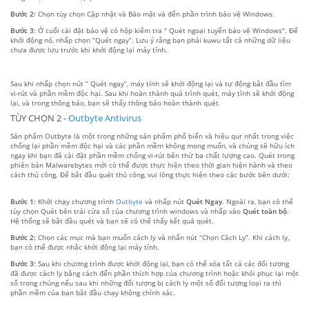
Bước 2:
Chọn tùy chọn Cập nhật và Bảo mật và đến phần trình bảo vệ Windows.
Bước 3:
Ở cuối cài đặt bảo vệ có hộp kiểm tra " Quét ngoại tuyến bảo vệ Windows". Để
khởi động nó, nhấp chọn “Quét ngay”. Lưu ý rằng bạn phải kuwu tất cả những dữ liệu
chưa được lưu trước khi khởi động lại máy tính.
Sau khi nhấp chọn nút “ Quét ngay”, máy tính sẽ khởi động lại và tự động bắt đầu tìm
vi-rút và phần mềm độc hại. Sau khi hoàn thành quá trình quét, máy tính sẽ khởi động
lại, và trong thông báo, bạn sẽ thấy thông báo hoàn thành quét.
TÙY CHỌN 2 -
Outbyte Antivirus
Sản phẩm Outbyte là một trong những sản phẩm phổ biến và hiệu qur nhất trong việc
chống lại phần mềm độc hại và các phần mềm không mong muốn, và chúng sẽ hữu ích
ngay khi bạn đã cài đặt phần mềm chống vi-rút bên thứ ba chất lượng cao. Quét trong
phiên bản Malwarebytes mới có thể được thực hiện theo thời gian hiện hành và theo
cách thủ công. Để bắt đầu quét thủ công, vui lòng thực hiện theo các bước bên dưới:
Bước 1:
Khởi chạy chương trình
Outbyte
và nhấp nút
Quét Ngay
. Ngoài ra, bạn có thể
tùy chọn Quét bên trái cửa sổ của chương trình windows và nhấp vào
Quét toàn bộ
.
Hệ thống sẽ bắt đầu quét và bạn sẽ có thể thấy kết quả quét.
Bước 2:
Chọn các mục mà bạn muốn cách ly và nhấn nút “Chọn Cách Ly”. Khi cách ly,
bạn có thể được nhắc khởi động lại máy tính.
Bước 3:
Sau khi chương trình được khởi động lại, bạn có thể xóa tất cả các đối tượng
đã được cách ly bằng cách đến phần thích hợp của chương trình hoặc khôi phục lại một
số trong chúng nếu sau khi những đối tượng bị cách ly một số đối tượng loại ra thì
phần mềm của bạn bắt đầu chạy không chính xác.