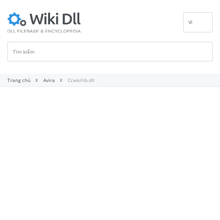
VI
EN
DE
ES
FR
Trang chủ
Avira
Ccwkrlib.dll
IT
PT
RU
ID
NL
NN
SV
FI