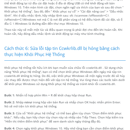
thể khởi động lại từ đĩa cài đặt hoặc ổ đĩa di động USB có thể khởi động với bản
Windows 10. Trên màn hình cài đặt, chọn ngôn ngữ ưa thích của bạn và sau đó chon “
Khôi phục hệ thống”. Sau đó, đến “ Khắc phục sự cố” > “Cài đặt nâng cao” > “Dấu nhắc
lệnh”. Khi ở dấu nhắc lệnh, hãy nhập lệnh sau: sfc /scannow /offbootdir=C:\
/offwindir=C:\Windows nơi mà C là nơi đã phân vùng có hệ điều hành đã cài đặt, và ổ
đĩa C: \ Windows là đường dẫn đến thư mục Windows 10.
Thao tác này sẽ mất một lúc và điều quan trọng là phải đợi cho đến khi hoàn tất. Khi
hoàn tất, hãy đóng dấu nhắc lệnh và khởi động lại máy như bình thường.
Cách thức 6: Sửa lỗi tập tin Ccwkrlib.dll bị hỏng bằng cách
thực hiện Khôi Phục Hệ Thống
Khôi phục hệ thống rất hữu ích khi bạn muốn sửa chữa lỗi ccwkrlib.dll . Sử dụng chức
năng "Khôi phục Hệ thống", bạn có thể chọn khôi phục Windows đến ngày mà tập tin
ccwkrlib.dll không bị hỏng. Do đó, việc khôi phục Windows về một ngày trước đó sẽ hủy
các thay đổi đượcc thực hiện đối với tập tin hệ thống. Vui lòng theo các bước bên dưới
để khôi phục Windows sử dụng Khôi phục hệ thống và tránh khỏi lỗi ccwkrlib.dll.
Bước 1:
Nhấn tổ hợp phím Win + R để khởi chạy hộp thoại Run.
Bước 2:
Nhập
rstrui
trong hộp văn bản Run và nhấp chọn OK hoặc nhấn phím Enter.
Nó sẽ mở tiện ích khôi phục hệ thống.
Bước 3:
Cửa sổ “Khôi phục hệ thống” có thể bao gồm tùy chọn “Chọn điểm khôi phục
khác”. Nếu vậy, bạn hãy chọn tùy chọn này và nhấp vào Tiếp Theo. Chọn hộp kiểm tra
“Hiển thị thêm điểm khôi phục” để xem danh sách ngày tháng đầy đủ.
Bước 4:
Chọn ngày khôi phục Windows 10. Hãy nhớ rằng bạn cần chọn điểm khôi phục