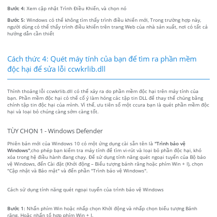
Bước 4:
Xem cập nhật Trình Điều Khiển, và chọn nó
Bước 5:
Windows có thể không tìm thấy trình điều khiển mới, Trong trường hợp này,
người dùng có thể thấy trình điều khiển trên trang Web của nhà sản xuất, nơi có tất cả
hướng dẫn cần thiết
Cách thức 4: Quét máy tính của bạn để tìm ra phần mềm
độc hại để sửa lỗi ccwkrlib.dll
Thỉnh thoảng lỗi ccwkrlib.dll có thể xảy ra do phần mềm độc hại trên máy tính của
bạn. Phần mềm độc hại có thể cố ý làm hỏng các tập tin DLL để thay thế chúng bằng
chính tập tin độc hại của mình. Vì thế, ưu tiên số một ccura bạn là quét phần mềm độc
hại và loại bỏ chúng càng sớm càng tốt.
TÙY CHỌN 1 - Windows Defender
Phiên bản mới của Windows 10 có một ứng dụng cài sẵn tên là
"Trình bảo vệ
Windows"
,cho phép bạn kiểm tra máy tính để tìm vi-rút và loại bỏ phần độc hại, khó
xóa trong hệ điều hành đang chạy. Để sử dụng tính năng quét ngoại tuyến của Bộ bảo
vệ Windows, đến Cài đặt (Khởi động – Biểu tượng bánh răng hoặc phím Win + I), chọn
"Cập nhật và Bảo mật" và đến phần "Trình bảo vệ Windows".
Cách sử dụng tính năng quét ngoại tuyến của trình bảo vệ Windows
Bước 1:
Nhấn phím Win hoặc nhấp chọn Khởi động và nhấp chọn biểu tượng Bánh
răng. Hoặc nhấn tổ hợp phím Win + I.