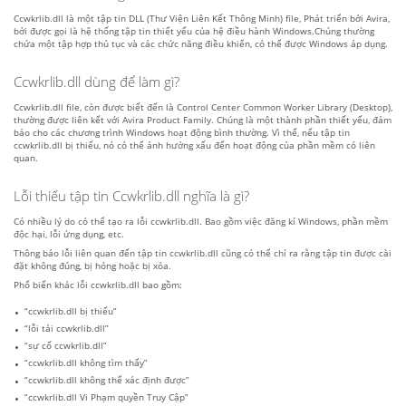
Ccwkrlib.dll là một tập tin DLL (Thư Viện Liên Kết Thông Minh) file, Phát triển bởi Avira,
bởi được gọi là hệ thống tập tin thiết yếu của hệ điều hành Windows.Chúng thường
chứa một tập hợp thủ tục và các chức năng điều khiển, có thể được Windows áp dụng.
Ccwkrlib.dll dùng để làm gì?
Ccwkrlib.dll file, còn được biết đến là Control Center Common Worker Library (Desktop),
thường được liên kết với Avira Product Family. Chúng là một thành phần thiết yếu, đảm
bảo cho các chương trình Windows hoạt động bình thường. Vì thế, nếu tập tin
ccwkrlib.dll bị thiếu, nó có thể ảnh hưởng xấu đến hoạt động của phần mềm có liên
quan.
Lỗi thiếu tập tin Ccwkrlib.dll nghĩa là gì?
Có nhiều lý do có thể tạo ra lỗi ccwkrlib.dll. Bao gồm việc đăng kí Windows, phần mềm
độc hại, lỗi ứng dụng, etc.
Thông báo lỗi liên quan đến tập tin ccwkrlib.dll cũng có thể chỉ ra rằng tập tin được cài
đặt không đúng, bị hỏng hoặc bị xóa.
Phổ biến khác lỗi ccwkrlib.dll bao gồm:
“ccwkrlib.dll bị thiếu”
“lỗi tải ccwkrlib.dll”
“sự cố ccwkrlib.dll”
“ccwkrlib.dll không tìm thấy”
“ccwkrlib.dll không thể xác định được”
“ccwkrlib.dll Vi Phạm quyền Truy Cập”