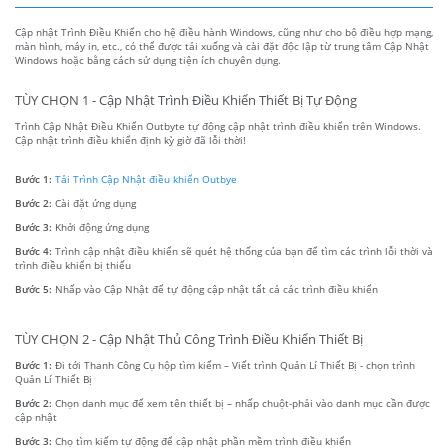
Cập nhật Trình Điều Khiển cho hệ điều hành Windows, cũng như cho bộ điều hợp mạng,
màn hình, máy in, etc., có thể được tải xuống và cài đặt độc lập từ trung tâm Cập Nhật
Windows hoặc bằng cách sử dụng tiện ích chuyên dụng.
TÙY CHỌN 1 - Cập Nhật Trình Điều Khiển Thiết Bị Tự Động
Trình Cập Nhật Điều Khiển Outbyte tự động cập nhật trình điều khiển trên Windows.
Cập nhật trình điều khiển định kỳ giờ đã lỗi thời!
Bước 1:
Tải Trình Cập Nhật điều khiển Outbye
Bước 2:
Cài đặt ứng dụng
Bước 3:
Khởi động ứng dụng
Bước 4:
Trình cập nhật điều khiển sẽ quét hệ thống của bạn để tìm các trình lỗi thời và
trình điều khiển bị thiếu
Bước 5:
Nhấp vào Cập Nhật để tự động cập nhật tất cả các trình điều khiển
TÙY CHỌN 2 - Cập Nhật Thủ Công Trình Điều Khiển Thiết Bị
Bước 1:
Đi tới Thanh Công Cụ hộp tìm kiếm – Viết trình Quản Lí Thiết Bị - chọn trình
Quản Lí Thiết Bị
Bước 2:
Chọn danh mục để xem tên thiết bị – nhấp chuột-phải vào danh mục cần được
cập nhật
Bước 3:
Chọ tìm kiếm tự động để cập nhật phần mềm trình điều khiển