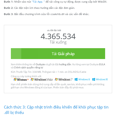
Bước 1:
Nhấn vào nút
“Tải App. ”
để tải công cụ tự động, được cung cấp bởi WikiDll.
Bước 2:
Cài đặt tiện ích theo hướng dẫn cài đặt đơn giản.
Bước 3:
Bắt đầu chương trình sửa lỗi ccwkrlib.dll và các vấn đề khác.
ưu đãi đặc biệt
4.365.534
Tải xuống
Tải
Giải pháp
Xem thêm thông tin về
Outbyte
và gỡ cài đặt
hướng dẫn
. Vui lòng xem tại Outbyte
EULA
và
Chính sách quyền riêng tư
Kích Thước Tập Tin: 3.04 MB, Thời gian tải: < 1 min. on DSL/ADSL/Cable
Công cụ này tương thích với:
Hạn chế: phiên bản dùng thử cung cấp số lần quét, sao lưu, khôi phục miễn phí không
giới hạn cho Windows đăng kí của bạn. Phiên bản đầy đủ phải mua.
Cách thức 3: Cập nhật trình điều khiển để khôi phục tập tin
.dll bị thiếu