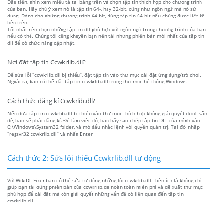
Đầu tiên, nhìn xem miêu tả tại bảng trên và chọn tập tin thích hợp cho chương trình
của bạn. Hãy chú ý xem nó là tập tin 64-, hay 32-bit, cũng như ngôn ngữ mà nó sử
dụng. Dành cho những chương trình 64-bit, dùng tập tin 64-bit nếu chúng được liệt kê
bên trên.
Tốt nhất nên chọn những tập tin dll phù hợp với ngôn ngữ trong chương trình của bạn,
nếu có thể. Chúng tôi cũng khuyên bạn nên tải những phiên bản mới nhất của tập tin
dll để có chức năng cập nhật.
Nơi đặt tập tin Ccwkrlib.dll?
Để sửa lỗi “ccwkrlib.dll bị thiếu”, đặt tập tin vào thư mục cài đặt ứng dụng/trò chơi.
Ngoài ra, bạn có thể đặt tập tin ccwkrlib.dll trong thư mục hệ thống Windows.
Cách thức đăng kí Ccwkrlib.dll?
Nếu đưa tập tin ccwkrlib.dll bị thiếu vào thư mục thích hợp không giải quyết được vấn
đề, bạn sẽ phải đăng kí. Để làm việc đó, bạn hãy sao chép tập tin DLL của mình vào
C:\Windows\System32 folder, và mở dấu nhắc lệnh với quyền quản trị. Tại đó, nhập
“regsvr32 ccwkrlib.dll” và nhấn Enter.
Cách thức 2: Sửa lỗi thiếu Ccwkrlib.dll tự động
Với WikiDll Fixer bạn có thể sửa tự động những lỗi ccwkrlib.dll. Tiện ích là không chỉ
giúp bạn tải đúng phiên bản của ccwkrlib.dll hoàn toàn miễn phí và đề xuất thư mục
phù hợp để cài đặt mà còn giải quyết những vấn đề có liên quan đến tập tin
ccwkrlib.dll.