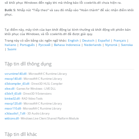
sẽ khôi phục Windows đến ngày khi mà thông báo lỗi ccwkrlib.dll chưa hiện ra.
Bước 5:
Nhấp nút "Tiếp theo" và sau đó nhấp vào "Hoàn thành" để xác nhận điểm khôi
phục.
Tại điểm này, máy tính của bạn khởi động lại bình thường và khởi động với phiên bản
khôi phục của Windows, và lỗi ccwkrlib.dll đã được giải quy.
Trang này có sẵn bằng các ngôn ngữ khác:
English
|
Deutsch
|
Español
|
Français
|
Italiano
|
Português
|
Русский
|
Bahasa Indonesia
|
Nederlands
|
Nynorsk
|
Svenska
|
Suomi
Tập tin dll thông dụng
vcruntime140.dll
- Microsoft® C Runtime Library
msvcp140.dll
- Microsoft® C Runtime Library
d3dcompiler_43.dll
- Direct3D HLSL Compiler
xlive.dll
- Games for Windows - LIVE DLL
d3dx9_43.dll
- Direct3D 9 Extensions
binkw32.dll
- RAD Video Tools
msvcp120.dll
- Microsoft® C Runtime Library
msvcr110.dll
- Microsoft® C Runtime Library
x3daudio1_7.dll
- 3D Audio Library
wldcore.dll
- Windows Live Client Shared Platform Module
Tập tin dll khác