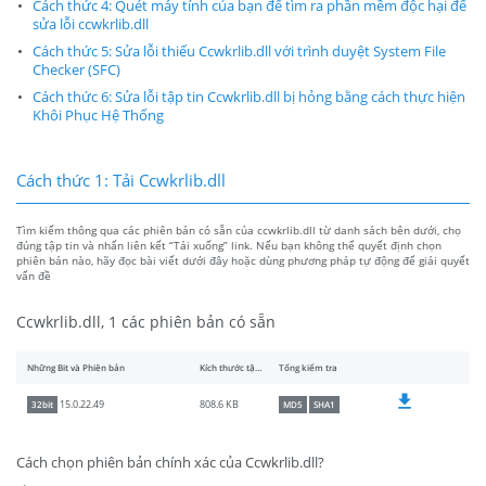
Cách thức 4: Quét máy tính của bạn để tìm ra phần mềm độc hại để
sửa lỗi ccwkrlib.dll
Cách thức 5: Sửa lỗi thiếu Ccwkrlib.dll với trình duyệt System File
Checker (SFC)
Cách thức 6: Sửa lỗi tập tin Ccwkrlib.dll bị hỏng bằng cách thực hiện
Khôi Phục Hệ Thống
Cách thức 1: Tải Ccwkrlib.dll
Tìm kiếm thông qua các phiên bản có sẵn của ccwkrlib.dll từ danh sách bên dưới, chọ
đúng tập tin và nhấn liên kết “Tải xuống” link. Nếu bạn không thể quyết định chọn
phiên bản nào, hãy đọc bài viết dưới đây hoặc dùng phương pháp tự động để giải quyết
vấn đề
Ccwkrlib.dll, 1 các phiên bản có sẵn
Những Bit và Phiên bản
Kích thước tập tin
Tổng kiểm tra
808.6 KB
15.0.22.49
32bit
MD5
SHA1
Cách chọn phiên bản chính xác của Ccwkrlib.dll?