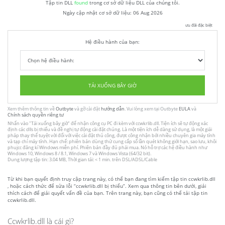
Tập tin DLL
found
trong cơ sở dữ liệu DLL của chúng tôi.
Ngày cập nhật cơ sở dữ liệu:
06 Aug 2026
ưu đãi đặc biệt
Hệ điều hành của bạn:
TẢI XUỐNG BÂY GIỜ
Xem thêm thông tin về
Outbyte
và gỡ cài đặt
hướng dẫn
. Vui lòng xem tại Outbyte
EULA
và
Chính sách quyền riêng tư
Nhấn vào
"Tải xuống bây giờ"
để nhận công cụ PC đi kèm với ccwkrlib.dll. Tiện ích sẽ tự động xác
định các dlls bị thiếu và đề nghị tự động cài đặt chúng. Là một tiện ích dễ dàng sử dụng, là một giải
pháp thay thế tuyệt vời đối với việc cài đặt thủ công, được công nhận bởi nhiều chuyên gia máy tính
và tạp chí máy tính. Hạn chế: phiên bản dùng thử cung cấp số lần quét không giới hạn, sao lưu, khôi
phujcc đăng kí Windows miễn phí. Phiên bản đầy đủ phải mua. Nó hỗ trợ các hệ điều hành như
Windows 10, Windows 8 / 8.1, Windows 7 và Windows Vista (64/32 bit).
Dung lượng tập tin: 3.04 MB, Thời gian tải: < 1 min. trên DSL/ADSL/Cable
Từ khi bạn quyết định truy cập trang này, có thể bạn đang tìm kiếm tập tin ccwkrlib.dll
, hoặc cách thức để sửa lỗi “ccwkrlib.dll bị thiếu”. Xem qua thông tin bên dưới, giải
thích cách để giải quyết vấn đề của bạn. Trên trang này, bạn cũng có thể tải tập tin
ccwkrlib.dll.
Ccwkrlib.dll là cái gì?