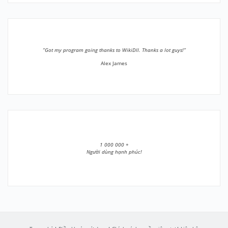
”Got my program going thanks to WikiDll. Thanks a lot guys!”
Alex James
1 000 000 +
Người dùng hạnh phúc!