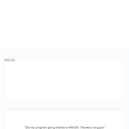
Wiki Dll
”Got my program going thanks to WikiDll. Thanks a lot guys!”