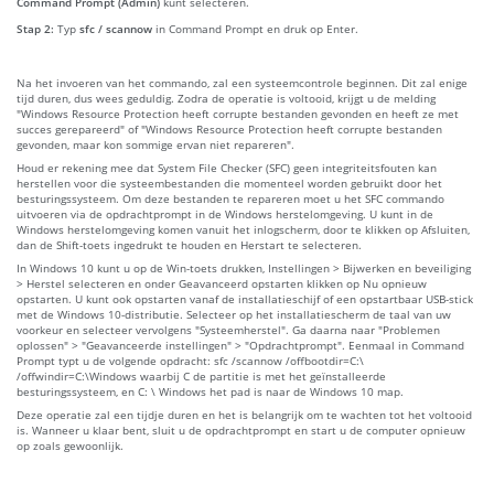
Command Prompt (Admin)
kunt selecteren.
Stap 2:
Typ
sfc / scannow
in Command Prompt en druk op Enter.
Na het invoeren van het commando, zal een systeemcontrole beginnen. Dit zal enige
tijd duren, dus wees geduldig. Zodra de operatie is voltooid, krijgt u de melding
"Windows Resource Protection heeft corrupte bestanden gevonden en heeft ze met
succes gerepareerd" of "Windows Resource Protection heeft corrupte bestanden
gevonden, maar kon sommige ervan niet repareren".
Houd er rekening mee dat System File Checker (SFC) geen integriteitsfouten kan
herstellen voor die systeembestanden die momenteel worden gebruikt door het
besturingssysteem. Om deze bestanden te repareren moet u het SFC commando
uitvoeren via de opdrachtprompt in de Windows herstelomgeving. U kunt in de
Windows herstelomgeving komen vanuit het inlogscherm, door te klikken op Afsluiten,
dan de Shift-toets ingedrukt te houden en Herstart te selecteren.
In Windows 10 kunt u op de Win-toets drukken, Instellingen > Bijwerken en beveiliging
> Herstel selecteren en onder Geavanceerd opstarten klikken op Nu opnieuw
opstarten. U kunt ook opstarten vanaf de installatieschijf of een opstartbaar USB-stick
met de Windows 10-distributie. Selecteer op het installatiescherm de taal van uw
voorkeur en selecteer vervolgens "Systeemherstel". Ga daarna naar "Problemen
oplossen" > "Geavanceerde instellingen" > "Opdrachtprompt". Eenmaal in Command
Prompt typt u de volgende opdracht: sfc /scannow /offbootdir=C:\
/offwindir=C:\Windows waarbij C de partitie is met het geïnstalleerde
besturingssysteem, en C: \ Windows het pad is naar de Windows 10 map.
Deze operatie zal een tijdje duren en het is belangrijk om te wachten tot het voltooid
is. Wanneer u klaar bent, sluit u de opdrachtprompt en start u de computer opnieuw
op zoals gewoonlijk.