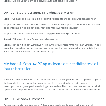
Stap 5:
Klik op Update om alle drivers automatisch bij te werken
OPTIE 2 - Stuurprogramma's Handmatig Bijwerken
Stap 1:
Ga naar zoekvak Taakbalk - schrijf Apparaatbeheer - kies Apparaatbeheer
Stap 2:
Selecteer een categorie om de namen van de apparaten te bekijken - klik met
de rechtermuisknop op het apparaat dat moet worden bijgewerkt
Stap 3:
Kies Automatisch zoeken naar bijgewerkte stuurprogramma's
Stap 4:
Kijk naar Update Driver, en selecteer het
Stap 5:
Het kan zijn dat Windows het nieuwe stuurprogramma niet kan vinden. In dat
geval kan de gebruiker het stuurprogramma bekijken op de website van de fabrikant,
waar alle nodige instructies beschikbaar zijn
Methode 4: Scan uw PC op malware om nehdblkaccess.dll
fout te herstellen
Soms kan de nehdblkaccess.dll fout optreden als gevolg van malware op uw computer.
De kwaadwillige software kan opzettelijk DLL-bestanden beschadigen om ze te
vervangen door zijn eigen kwaadwillige bestanden. Daarom moet uw eerste prioriteit
zijn om uw computer te scannen op malware en deze zo snel mogelijk te elimineren.
OPTIE 1 - Windows Defender
De nieuwe versie van Windows 10 heeft een ingebouwde toepassing genaamd