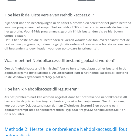
Hoe kies ik de juiste versie van Nehdblkaccess.dll?
Kijk eerst naar de beschrijvingen in de tabel hierboven en selecteer het juiste bestand
voor uw programma. Let erop of het een 64-, of 32-bit bestand is, evenals de taal die
het gebruikt. Voor 64-bit programma's, gebruik 64-bit bestanden als ze hierboven
vermeld staan.
Het is het beste om die dll bestanden te kiezen waarvan de taal overeenkomt met de
taal van uw programma, indien mogelijk. We raden ook aan om de laatste versies van
dll bestanden te downloaden voor een up-to-date functionaliteit.
Waar moet het Nehdblkaccess.dll bestand geplaatst worden?
Om de "nehdblkaccess.dll is missing" fout te herstellen, plaatst u het bestand in de
applicatie/game installatiemap. Als alternatief kunt u het nehdblkaccess.dll bestand
in de Windows systeemdirectory plaatsen.
Hoe kan ik Nehdblkaccess.dll registreren?
Als het probleem niet kan worden opgelost door het ontbrekende nehdblkaccess.dll
bestand in de juiste directory te plaatsen, moet u het registreren. Om dit te doen,
kopieert u uw DLL-bestand naar de map C:Windows:System32 en opent u een
opdrachtprompt met beheerdersrechten. Typ daar "regsvr32 nehdblkaccess.dll" en
druk op Enter.
Methode 2: Herstel de ontbrekende Nehdblkaccess.dll fout
automatisch