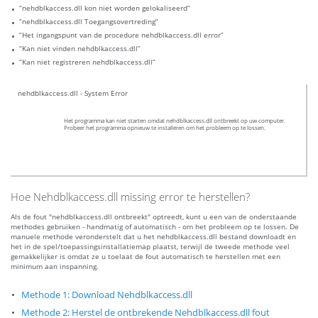
“nehdblkaccess.dll kon niet worden gelokaliseerd”
“nehdblkaccess.dll Toegangsovertreding”
“Het ingangspunt van de procedure nehdblkaccess.dll error”
“Kan niet vinden nehdblkaccess.dll”
“Kan niet registreren nehdblkaccess.dll”
nehdblkaccess.dll - System Error
Het programma kan niet starten omdat nehdblkaccess.dll ontbreekt op uw computer.
Probeer het programma opnieuw te installeren om het probleem op te lossen.
Hoe Nehdblkaccess.dll missing error te herstellen?
Als de fout "nehdblkaccess.dll ontbreekt" optreedt, kunt u een van de onderstaande
methodes gebruiken - handmatig of automatisch - om het probleem op te lossen. De
manuele methode veronderstelt dat u het nehdblkaccess.dll bestand downloadt en
het in de spel/toepassingsinstallatiemap plaatst, terwijl de tweede methode veel
gemakkelijker is omdat ze u toelaat de fout automatisch te herstellen met een
minimum aan inspanning.
Methode 1: Download Nehdblkaccess.dll
Methode 2: Herstel de ontbrekende Nehdblkaccess.dll fout