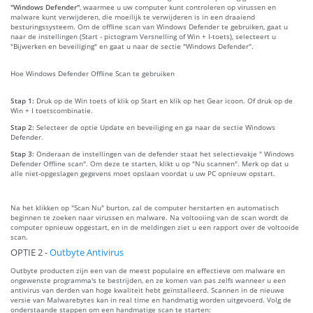
"Windows Defender"
, waarmee u uw computer kunt controleren op virussen en
malware kunt verwijderen, die moeilijk te verwijderen is in een draaiend
besturingssysteem. Om de offline scan van Windows Defender te gebruiken, gaat u
naar de instellingen (Start - pictogram Versnelling of Win + I-toets), selecteert u
"Bijwerken en beveiliging" en gaat u naar de sectie "Windows Defender".
Hoe Windows Defender Offline Scan te gebruiken
Stap 1:
Druk op de Win toets of klik op Start en klik op het Gear icoon. Of druk op de
Win + I toetscombinatie.
Stap 2:
Selecteer de optie Update en beveiliging en ga naar de sectie Windows
Defender.
Stap 3:
Onderaan de instellingen van de defender staat het selectievakje " Windows
Defender Offline scan". Om deze te starten, klikt u op "Nu scannen". Merk op dat u
alle niet-opgeslagen gegevens moet opslaan voordat u uw PC opnieuw opstart.
Na het klikken op "Scan Nu" burton, zal de computer herstarten en automatisch
beginnen te zoeken naar virussen en malware. Na voltooiing van de scan wordt de
computer opnieuw opgestart, en in de meldingen ziet u een rapport over de voltooide
scan.
OPTIE 2 -
Outbyte Antivirus
Outbyte producten zijn een van de meest populaire en effectieve om malware en
ongewenste programma's te bestrijden, en ze komen van pas zelfs wanneer u een
antivirus van derden van hoge kwaliteit hebt geïnstalleerd. Scannen in de nieuwe
versie van Malwarebytes kan in real time en handmatig worden uitgevoerd. Volg de
onderstaande stappen om een handmatige scan te starten: