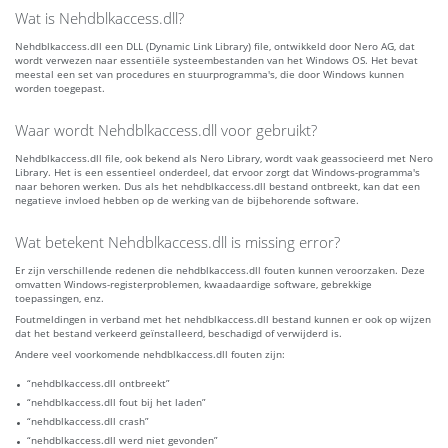
Wat is Nehdblkaccess.dll?
Nehdblkaccess.dll een DLL (Dynamic Link Library) file, ontwikkeld door Nero AG, dat
wordt verwezen naar essentiële systeembestanden van het Windows OS. Het bevat
meestal een set van procedures en stuurprogramma's, die door Windows kunnen
worden toegepast.
Waar wordt Nehdblkaccess.dll voor gebruikt?
Nehdblkaccess.dll file, ook bekend als Nero Library, wordt vaak geassocieerd met Nero
Library. Het is een essentieel onderdeel, dat ervoor zorgt dat Windows-programma's
naar behoren werken. Dus als het nehdblkaccess.dll bestand ontbreekt, kan dat een
negatieve invloed hebben op de werking van de bijbehorende software.
Wat betekent Nehdblkaccess.dll is missing error?
Er zijn verschillende redenen die nehdblkaccess.dll fouten kunnen veroorzaken. Deze
omvatten Windows-registerproblemen, kwaadaardige software, gebrekkige
toepassingen, enz.
Foutmeldingen in verband met het nehdblkaccess.dll bestand kunnen er ook op wijzen
dat het bestand verkeerd geïnstalleerd, beschadigd of verwijderd is.
Andere veel voorkomende nehdblkaccess.dll fouten zijn:
“nehdblkaccess.dll ontbreekt”
“nehdblkaccess.dll fout bij het laden”
“nehdblkaccess.dll crash”
“nehdblkaccess.dll werd niet gevonden”