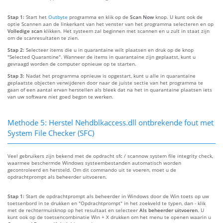
Stap 1:
Start het
Outbyte
programma en klik op de
Scan Now
knop. U kunt ook de
optie Scannen aan de linkerkant van het venster van het programma selecteren en op
Volledige scan
klikken. Het systeem zal beginnen met scannen en u zult in staat zijn
om de scanresultaten te zien.
Stap 2:
Selecteer items die u in quarantaine wilt plaatsen en druk op de knop
"Selected Quarantine". Wanneer de items in quarantaine zijn geplaatst, kunt u
gevraagd worden de computer opnieuw op te starten.
Stap 3:
Nadat het programma opnieuw is opgestart, kunt u alle in quarantaine
geplaatste objecten verwijderen door naar de juiste sectie van het programma te
gaan of een aantal ervan herstellen als bleek dat na het in quarantaine plaatsen iets
van uw software niet goed begon te werken.
Methode 5: Herstel Nehdblkaccess.dll ontbrekende fout met
System File Checker (SFC)
Veel gebruikers zijn bekend met de opdracht sfc / scannow system file integrity check,
waarmee beschermde Windows systeembestanden automatisch worden
gecontroleerd en hersteld. Om dit commando uit te voeren, moet u de
opdrachtprompt als beheerder uitvoeren.
Stap 1:
Start de opdrachtprompt als beheerder in Windows door de Win toets op uw
toetsenbord in te drukken en "Opdrachtprompt" in het zoekveld te typen, dan - klik
met de rechtermuisknop op het resultaat en selecteer
Als beheerder uitvoeren
. U
kunt ook op de toetsencombinatie Win + X drukken om het menu te openen waarin u