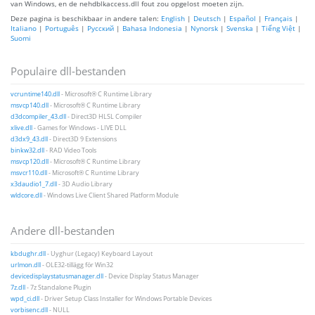
van Windows, en de nehdblkaccess.dll fout zou opgelost moeten zijn.
Deze pagina is beschikbaar in andere talen:
English
|
Deutsch
|
Español
|
Français
|
Italiano
|
Português
|
Русский
|
Bahasa Indonesia
|
Nynorsk
|
Svenska
|
Tiếng Việt
|
Suomi
Populaire dll-bestanden
vcruntime140.dll
- Microsoft® C Runtime Library
msvcp140.dll
- Microsoft® C Runtime Library
d3dcompiler_43.dll
- Direct3D HLSL Compiler
xlive.dll
- Games for Windows - LIVE DLL
d3dx9_43.dll
- Direct3D 9 Extensions
binkw32.dll
- RAD Video Tools
msvcp120.dll
- Microsoft® C Runtime Library
msvcr110.dll
- Microsoft® C Runtime Library
x3daudio1_7.dll
- 3D Audio Library
wldcore.dll
- Windows Live Client Shared Platform Module
Andere dll-bestanden
kbdughr.dll
- Uyghur (Legacy) Keyboard Layout
urlmon.dll
- OLE32-tillägg för Win32
devicedisplaystatusmanager.dll
- Device Display Status Manager
7z.dll
- 7z Standalone Plugin
wpd_ci.dll
- Driver Setup Class Installer for Windows Portable Devices
vorbisenc.dll
- NULL