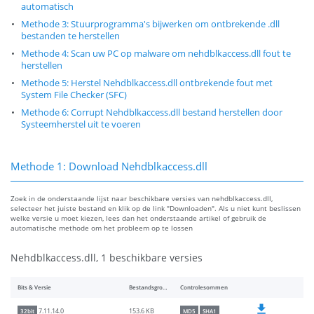
automatisch
Methode 3: Stuurprogramma's bijwerken om ontbrekende .dll
bestanden te herstellen
Methode 4: Scan uw PC op malware om nehdblkaccess.dll fout te
herstellen
Methode 5: Herstel Nehdblkaccess.dll ontbrekende fout met
System File Checker (SFC)
Methode 6: Corrupt Nehdblkaccess.dll bestand herstellen door
Systeemherstel uit te voeren
Methode 1: Download Nehdblkaccess.dll
Zoek in de onderstaande lijst naar beschikbare versies van nehdblkaccess.dll,
selecteer het juiste bestand en klik op de link "Downloaden". Als u niet kunt beslissen
welke versie u moet kiezen, lees dan het onderstaande artikel of gebruik de
automatische methode om het probleem op te lossen
Nehdblkaccess.dll, 1 beschikbare versies
Bits & Versie
Bestandsgrootte
Controlesommen
153.6 KB
7.11.14.0
32bit
MD5
SHA1