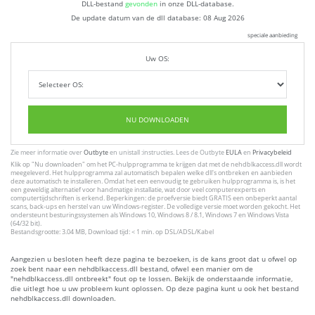
DLL-bestand
gevonden
in onze DLL-database.
De update datum van de dll database:
08 Aug 2026
speciale aanbieding
Uw OS:
NU DOWNLOADEN
Zie meer informatie over
Outbyte
en unistall :instructies. Lees de Outbyte
EULA
en
Privacybeleid
Klik op
"Nu downloaden"
om het PC-hulpprogramma te krijgen dat met de nehdblkaccess.dll wordt
meegeleverd. Het hulpprogramma zal automatisch bepalen welke dll's ontbreken en aanbieden
deze automatisch te installeren. Omdat het een eenvoudig te gebruiken hulpprogramma is, is het
een geweldig alternatief voor handmatige installatie, wat door veel computerexperts en
computertijdschriften is erkend. Beperkingen: de proefversie biedt GRATIS een onbeperkt aantal
scans, back-ups en herstel van uw Windows-register. De volledige versie moet worden gekocht. Het
ondersteunt besturingssystemen als Windows 10, Windows 8 / 8.1, Windows 7 en Windows Vista
(64/32 bit).
Bestandsgrootte: 3.04 MB, Download tijd: < 1 min. op DSL/ADSL/Kabel
Aangezien u besloten heeft deze pagina te bezoeken, is de kans groot dat u ofwel op
zoek bent naar een nehdblkaccess.dll bestand, ofwel een manier om de
"nehdblkaccess.dll ontbreekt" fout op te lossen. Bekijk de onderstaande informatie,
die uitlegt hoe u uw probleem kunt oplossen. Op deze pagina kunt u ook het bestand
nehdblkaccess.dll downloaden.