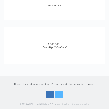
Alex James
1 000 000 +
Gelukkige Gebruikers!
Home
Gebruiksvoorwaarden
Privacybeleid
Neem contact op met
© 2023 WikiDll.com - Dll Filebase & Encyclopedie. Alle rechten voorbehouden.