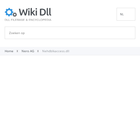
NL
EN
DE
ES
FR
Home
Nero AG
Nehdblkaccess.dll
IT
PT
RU
ID
NN
SV
VI
FI