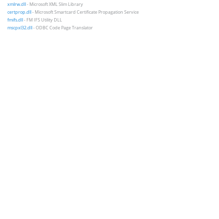
xmlrw.dll
- Microsoft XML Slim Library
certprop.dll
- Microsoft Smartcard Certificate Propagation Service
fmifs.dll
- FM IFS Utility DLL
mscpxl32.dll
- ODBC Code Page Translator