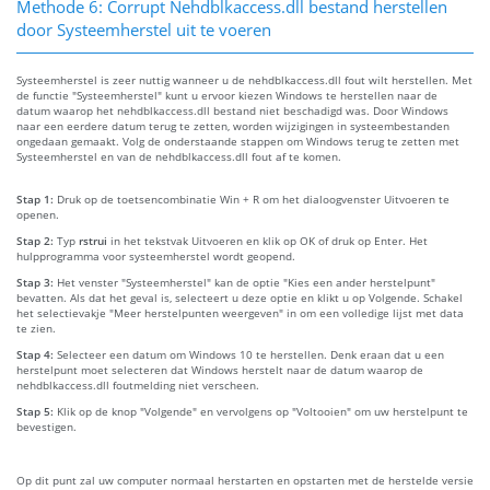
Methode 6: Corrupt Nehdblkaccess.dll bestand herstellen
door Systeemherstel uit te voeren
Systeemherstel is zeer nuttig wanneer u de nehdblkaccess.dll fout wilt herstellen. Met
de functie "Systeemherstel" kunt u ervoor kiezen Windows te herstellen naar de
datum waarop het nehdblkaccess.dll bestand niet beschadigd was. Door Windows
naar een eerdere datum terug te zetten, worden wijzigingen in systeembestanden
ongedaan gemaakt. Volg de onderstaande stappen om Windows terug te zetten met
Systeemherstel en van de nehdblkaccess.dll fout af te komen.
Stap 1:
Druk op de toetsencombinatie Win + R om het dialoogvenster Uitvoeren te
openen.
Stap 2:
Typ
rstrui
in het tekstvak Uitvoeren en klik op OK of druk op Enter. Het
hulpprogramma voor systeemherstel wordt geopend.
Stap 3:
Het venster "Systeemherstel" kan de optie "Kies een ander herstelpunt"
bevatten. Als dat het geval is, selecteert u deze optie en klikt u op Volgende. Schakel
het selectievakje "Meer herstelpunten weergeven" in om een volledige lijst met data
te zien.
Stap 4:
Selecteer een datum om Windows 10 te herstellen. Denk eraan dat u een
herstelpunt moet selecteren dat Windows herstelt naar de datum waarop de
nehdblkaccess.dll foutmelding niet verscheen.
Stap 5:
Klik op de knop "Volgende" en vervolgens op "Voltooien" om uw herstelpunt te
bevestigen.
Op dit punt zal uw computer normaal herstarten en opstarten met de herstelde versie