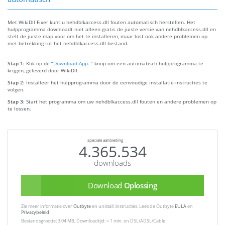
Met WikiDll Fixer kunt u nehdblkaccess.dll fouten automatisch herstellen. Het
hulpprogramma downloadt niet alleen gratis de juiste versie van nehdblkaccess.dll en
stelt de juiste map voor om het te installeren, maar lost ook andere problemen op
met betrekking tot het nehdblkaccess.dll bestand.
Stap 1:
Klik op de
“Download App. ”
knop om een automatisch hulpprogramma te
krijgen, geleverd door WikiDll.
Stap 2:
Installeer het hulpprogramma door de eenvoudige installatie-instructies te
volgen.
Stap 3:
Start het programma om uw nehdblkaccess.dll fouten en andere problemen op
te lossen.
speciale aanbieding
4.365.534
downloads
Download
Oplossing
Zie meer informatie over
Outbyte
en unistall :instructies. Lees de Outbyte
EULA
en
Privacybeleid
Bestandsgrootte: 3.04 MB, Downloadtijd: < 1 min. on DSL/ADSL/Cable