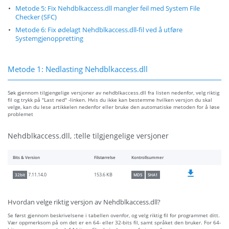
Metode 5: Fix Nehdblkaccess.dll mangler feil med System File
Checker (SFC)
Metode 6: Fix ødelagt Nehdblkaccess.dll-fil ved å utføre
Systemgjenoppretting
Metode 1: Nedlasting Nehdblkaccess.dll
Søk gjennom tilgjengelige versjoner av nehdblkaccess.dll fra listen nedenfor, velg riktig
fil og trykk på "Last ned" -linken. Hvis du ikke kan bestemme hvilken versjon du skal
velge, kan du lese artikkelen nedenfor eller bruke den automatiske metoden for å løse
problemet
Nehdblkaccess.dll, :telle tilgjengelige versjoner
Bits & Version
Filstørrelse
Kontrollsummer
153.6 KB
7.11.14.0
32bit
MD5
SHA1
Hvordan velge riktig versjon av Nehdblkaccess.dll?
Se først gjennom beskrivelsene i tabellen ovenfor, og velg riktig fil for programmet ditt.
Vær oppmerksom på om det er en 64- eller 32-bits fil, samt språket den bruker. For 64-