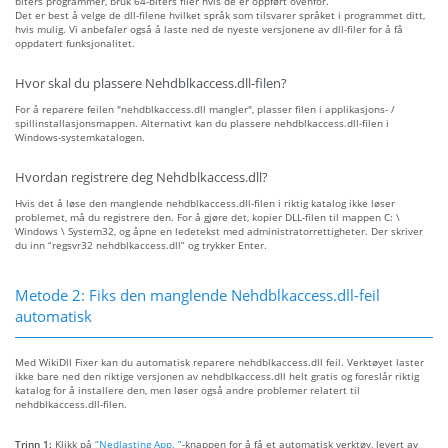
biters programmer, bruk 64-biters filer hvis de er oppført ovenfor.
Det er best å velge de dll-filene hvilket språk som tilsvarer språket i programmet ditt,
hvis mulig. Vi anbefaler også å laste ned de nyeste versjonene av dll-filer for å få
oppdatert funksjonalitet.
Hvor skal du plassere Nehdblkaccess.dll-filen?
For å reparere feilen "nehdblkaccess.dll mangler", plasser filen i applikasjons- /
spillinstallasjonsmappen. Alternativt kan du plassere nehdblkaccess.dll-filen i
Windows-systemkatalogen.
Hvordan registrere deg Nehdblkaccess.dll?
Hvis det å løse den manglende nehdblkaccess.dll-filen i riktig katalog ikke løser
problemet, må du registrere den. For å gjøre det, kopier DLL-filen til mappen C: \
Windows \ System32, og åpne en ledetekst med administratorrettigheter. Der skriver
du inn “regsvr32 nehdblkaccess.dll” og trykker Enter.
Metode 2: Fiks den manglende Nehdblkaccess.dll-feil
automatisk
Med WikiDll Fixer kan du automatisk reparere nehdblkaccess.dll feil. Verktøyet laster
ikke bare ned den riktige versjonen av nehdblkaccess.dll helt gratis og foreslår riktig
katalog for å installere den, men løser også andre problemer relatert til
nehdblkaccess.dll-filen.
Trinn 1:
Klikk på
“Nedlasting App. ”
-knappen for å få et automatisk verktøy, levert av