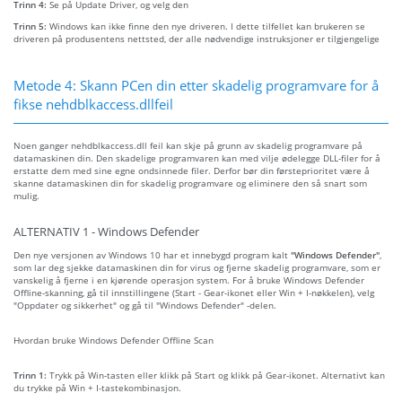
Trinn 4:
Se på Update Driver, og velg den
Trinn 5:
Windows kan ikke finne den nye driveren. I dette tilfellet kan brukeren se
driveren på produsentens nettsted, der alle nødvendige instruksjoner er tilgjengelige
Metode 4: Skann PCen din etter skadelig programvare for å
fikse nehdblkaccess.dllfeil
Noen ganger nehdblkaccess.dll feil kan skje på grunn av skadelig programvare på
datamaskinen din. Den skadelige programvaren kan med vilje ødelegge DLL-filer for å
erstatte dem med sine egne ondsinnede filer. Derfor bør din førsteprioritet være å
skanne datamaskinen din for skadelig programvare og eliminere den så snart som
mulig.
ALTERNATIV 1 - Windows Defender
Den nye versjonen av Windows 10 har et innebygd program kalt
"Windows Defender"
,
som lar deg sjekke datamaskinen din for virus og fjerne skadelig programvare, som er
vanskelig å fjerne i en kjørende operasjon system. For å bruke Windows Defender
Offline-skanning, gå til innstillingene (Start - Gear-ikonet eller Win + I-nøkkelen), velg
"Oppdater og sikkerhet" og gå til "Windows Defender" -delen.
Hvordan bruke Windows Defender Offline Scan
Trinn 1:
Trykk på Win-tasten eller klikk på Start og klikk på Gear-ikonet. Alternativt kan
du trykke på Win + I-tastekombinasjon.