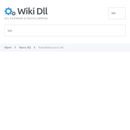
NN
EN
DE
ES
FR
Hjem
Nero AG
Nehdblkaccess.dll
IT
PT
RU
ID
NL
SV
VI
FI