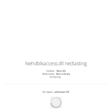
Nehdblkaccess.dll
nedlasting
Utvikler:
Nero AG
Beskrivelse:
Nero Library
Vurdering:
Du løper:
unknown OS