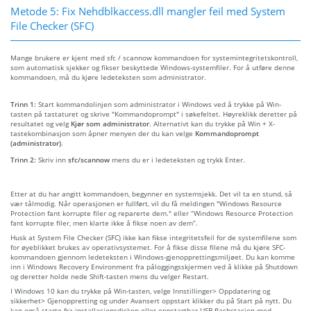
Metode 5: Fix Nehdblkaccess.dll mangler feil med System
File Checker (SFC)
Mange brukere er kjent med sfc / scannow kommandoen for systemintegritetskontroll,
som automatisk sjekker og fikser beskyttede Windows-systemfiler. For å utføre denne
kommandoen, må du kjøre ledeteksten som administrator.
Trinn 1:
Start kommandolinjen som administrator i Windows ved å trykke på Win-
tasten på tastaturet og skrive "Kommandoprompt" i søkefeltet. Høyreklikk deretter på
resultatet og velg
Kjør som administrator
. Alternativt kan du trykke på Win + X-
tastekombinasjon som åpner menyen der du kan velge
Kommandoprompt
(administrator)
.
Trinn 2:
Skriv inn
sfc/scannow
mens du er i ledeteksten og trykk Enter.
Etter at du har angitt kommandoen, begynner en systemsjekk. Det vil ta en stund, så
vær tålmodig. Når operasjonen er fullført, vil du få meldingen "Windows Resource
Protection fant korrupte filer og reparerte dem." eller “Windows Resource Protection
fant korrupte filer, men klarte ikke å fikse noen av dem”.
Husk at System File Checker (SFC) ikke kan fikse integritetsfeil for de systemfilene som
for øyeblikket brukes av operativsystemet. For å fikse disse filene må du kjøre SFC-
kommandoen gjennom ledeteksten i Windows-gjenopprettingsmiljøet. Du kan komme
inn i Windows Recovery Environment fra påloggingsskjermen ved å klikke på Shutdown
og deretter holde nede Shift-tasten mens du velger Restart.
I Windows 10 kan du trykke på Win-tasten, velge Innstillinger> Oppdatering og
sikkerhet> Gjenoppretting og under Avansert oppstart klikker du på Start på nytt. Du
kan også starte fra installasjonsdisken eller oppstartbar USB-flashstasjon med