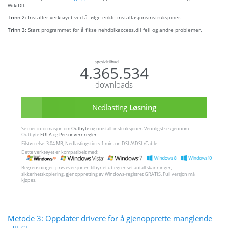
WikiDll.
Trinn 2:
Installer verktøyet ved å følge enkle installasjonsinstruksjoner.
Trinn 3:
Start programmet for å fikse nehdblkaccess.dll feil og andre problemer.
spesialtilbud
4.365.534
downloads
Nedlasting
Løsning
Se mer informasjon om
Outbyte
og unistall :instruksjoner. Vennligst se gjennom
Outbyte
EULA
og
Personvernregler
Filstørrelse: 3.04 MB, Nedlastingstid: < 1 min. on DSL/ADSL/Cable
Dette verktøyet er kompatibelt med:
Begrensninger: prøveversjonen tilbyr et ubegrenset antall skanninger,
sikkerhetskopiering, gjenoppretting av Windows-registret GRATIS. Full versjon må
kjøpes.
Metode 3: Oppdater drivere for å gjenopprette manglende