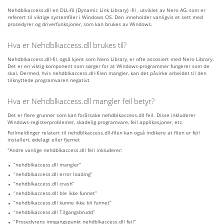
Nehdblkaccess.dll en DLL-fil (Dynamic Link Library) -fil , utviklet av Nero AG, som er
referert til viktige systemfiler i Windows OS. Den inneholder vanligvis et sett med
prosedyrer og driverfunksjoner, som kan brukes av Windows.
Hva er Nehdblkaccess.dll brukes til?
Nehdblkaccess.dll-fil, også kjent som Nero Library, er ofte assosiert med Nero Library.
Det er en viktig komponent som sørger for at Windows-programmer fungerer som de
skal. Dermed, hvis nehdblkaccess.dll-filen mangler, kan det påvirke arbeidet til den
tilknyttede programvaren negativt
Hva er Nehdblkaccess.dll mangler feil betyr?
Det er flere grunner som kan forårsake nehdblkaccess.dll feil. Disse inkluderer
Windows-registerproblemer, skadelig programvare, feil applikasjoner, etc.
Feilmeldinger relatert til nehdblkaccess.dll-filen kan også indikere at filen er feil
installert, ødelagt eller fjernet
"Andre vanlige nehdblkaccess.dll feil inkluderer:
“nehdblkaccess.dll mangler”
“nehdblkaccess.dll error loading”
“nehdblkaccess.dll crash”
“nehdblkaccess.dll ble ikke funnet”
“nehdblkaccess.dll kunne ikke bli funnet”
“nehdblkaccess.dll Tilgangsbrudd”
“Prosedyrens inngangspunkt nehdblkaccess.dll feil”