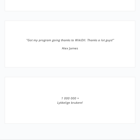
”Got my program going thanks to WikiDll. Thanks a lot guys!”
Alex James
1 000 000 +
Lykkelige brukere!