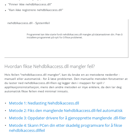
“Finner ikke nehdblkaccess.dll”
“Kan ikke registrere nehdblkaccess.dll”
nehdblkaccess.dll - Systemfeil
Programmet kan ikke starte fordi nehdblkaccess.dll mangler på datamaskinen din. Prøv å
installere programmet på nytt for å fikse problemet.
Hvordan fikse Nehdblkaccess.dll mangler feil?
Hvis feilen "nehdblkaccess.dll mangler", kan du bruke en av metodene nedenfor -
manuell eller automatisk - for å løse problemet. Den manuelle metoden forutsetter at
du laster ned nehdblkaccess.dll-filen og legger den i mappen for spill /
applikasjonsinstallasjon, mens den andre metoden er mye enklere, da den lar deg
automatisk fikse feilen med minimal innsats.
Metode 1: Nedlasting Nehdblkaccess.dll
Metode 2: Fiks den manglende Nehdblkaccess.dll-feil automatisk
Metode 3: Oppdater drivere for å gjenopprette manglende .dll-filer
Metode 4: Skann PCen din etter skadelig programvare for å fikse
nehdblkaccess.dllfeil