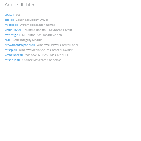
Andre dll-filer
soui.dll
- soui
cdd.dll
- Canonical Display Driver
msobjs.dll
- System object audit names
kbdinuk2.dll
- Inuktitut Naqittaut Keyboard Layout
rsvpmsg.dll
- DLL-fil för RSVP-meddelanden
ci.dll
- Code Integrity Module
firewallcontrolpanel.dll
- Windows Firewall Control Panel
msscp.dll
- Windows Media Secure Content Provider
kernelbase.dll
- Windows NT BASE API Client DLL
mssphtb.dll
- Outlook MSSearch Connector