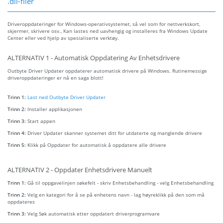
.dll-filer
Driveroppdateringer for Windows-operativsystemet, så vel som for nettverkskort,
skjermer, skrivere osv., Kan lastes ned uavhengig og installeres fra Windows Update
Center eller ved hjelp av spesialiserte verktøy.
ALTERNATIV 1 - Automatisk Oppdatering Av Enhetsdrivere
Outbyte Driver Updater oppdaterer automatisk drivere på Windows. Rutinemessige
driveroppdateringer er nå en saga blott!
Trinn 1:
Last ned Outbyte Driver Updater
Trinn 2:
Installer applikasjonen
Trinn 3:
Start appen
Trinn 4:
Driver Updater skanner systemet ditt for utdaterte og manglende drivere
Trinn 5:
Klikk på Oppdater for automatisk å oppdatere alle drivere
ALTERNATIV 2 - Oppdater Enhetsdrivere Manuelt
Trinn 1:
Gå til oppgavelinjen søkefelt - skriv Enhetsbehandling - velg Enhetsbehandling
Trinn 2:
Velg en kategori for å se på enhetens navn - lag høyreklikk på den som må
oppdateres
Trinn 3:
Velg Søk automatisk etter oppdatert driverprogramvare