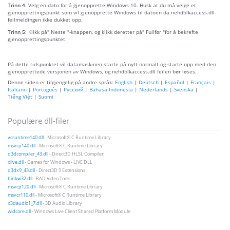
Trinn 4:
Velg en dato for å gjenopprette Windows 10. Husk at du må velge et
gjenopprettingspunkt som vil gjenopprette Windows til datoen da nehdblkaccess.dll-
feilmeldingen ikke dukket opp.
Trinn 5:
Klikk på" Neste "-knappen, og klikk deretter på" Fullfør "for å bekrefte
gjenopprettingspunktet.
På dette tidspunktet vil datamaskinen starte på nytt normalt og starte opp med den
gjenopprettede versjonen av Windows, og nehdblkaccess.dll feilen bør løses.
Denne siden er tilgjengelig på andre språk:
English
|
Deutsch
|
Español
|
Français
|
Italiano
|
Português
|
Русский
|
Bahasa Indonesia
|
Nederlands
|
Svenska
|
Tiếng Việt
|
Suomi
Populære dll-filer
vcruntime140.dll
- Microsoft® C Runtime Library
msvcp140.dll
- Microsoft® C Runtime Library
d3dcompiler_43.dll
- Direct3D HLSL Compiler
xlive.dll
- Games for Windows - LIVE DLL
d3dx9_43.dll
- Direct3D 9 Extensions
binkw32.dll
- RAD Video Tools
msvcp120.dll
- Microsoft® C Runtime Library
msvcr110.dll
- Microsoft® C Runtime Library
x3daudio1_7.dll
- 3D Audio Library
wldcore.dll
- Windows Live Client Shared Platform Module