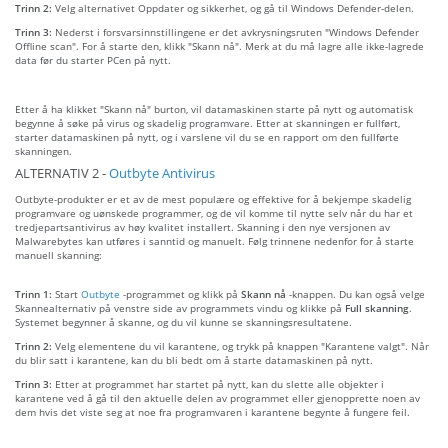
Trinn 2:
Velg alternativet Oppdater og sikkerhet, og gå til Windows Defender-delen.
Trinn 3:
Nederst i forsvarsinnstillingene er det avkrysningsruten "Windows Defender
Offline scan". For å starte den, klikk "Skann nå". Merk at du må lagre alle ikke-lagrede
data før du starter PCen på nytt.
Etter å ha klikket "Skann nå" burton, vil datamaskinen starte på nytt og automatisk
begynne å søke på virus og skadelig programvare. Etter at skanningen er fullført,
starter datamaskinen på nytt, og i varslene vil du se en rapport om den fullførte
skanningen.
ALTERNATIV 2 -
Outbyte Antivirus
Outbyte-produkter er et av de mest populære og effektive for å bekjempe skadelig
programvare og uønskede programmer, og de vil komme til nytte selv når du har et
tredjepartsantivirus av høy kvalitet installert. Skanning i den nye versjonen av
Malwarebytes kan utføres i sanntid og manuelt. Følg trinnene nedenfor for å starte
manuell skanning:
Trinn 1:
Start
Outbyte
-programmet og klikk på
Skann nå
-knappen. Du kan også velge
Skannealternativ på venstre side av programmets vindu og klikke på
Full skanning
.
Systemet begynner å skanne, og du vil kunne se skanningsresultatene.
Trinn 2:
Velg elementene du vil karantene, og trykk på knappen "Karantene valgt". Når
du blir satt i karantene, kan du bli bedt om å starte datamaskinen på nytt.
Trinn 3:
Etter at programmet har startet på nytt, kan du slette alle objekter i
karantene ved å gå til den aktuelle delen av programmet eller gjenopprette noen av
dem hvis det viste seg at noe fra programvaren i karantene begynte å fungere feil.