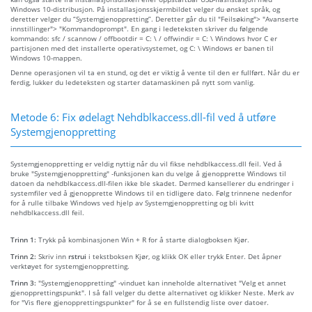
Windows 10-distribusjon. På installasjonsskjermbildet velger du ønsket språk, og
deretter velger du “Systemgjenoppretting”. Deretter går du til "Feilsøking"> "Avanserte
innstillinger"> "Kommandoprompt". En gang i ledeteksten skriver du følgende
kommando: sfc / scannow / offbootdir = C: \ / offwindir = C: \ Windows hvor C er
partisjonen med det installerte operativsystemet, og C: \ Windows er banen til
Windows 10-mappen.
Denne operasjonen vil ta en stund, og det er viktig å vente til den er fullført. Når du er
ferdig, lukker du ledeteksten og starter datamaskinen på nytt som vanlig.
Metode 6: Fix ødelagt Nehdblkaccess.dll-fil ved å utføre
Systemgjenoppretting
Systemgjenoppretting er veldig nyttig når du vil fikse nehdblkaccess.dll feil. Ved å
bruke "Systemgjenoppretting" -funksjonen kan du velge å gjenopprette Windows til
datoen da nehdblkaccess.dll-filen ikke ble skadet. Dermed kansellerer du endringer i
systemfiler ved å gjenopprette Windows til en tidligere dato. Følg trinnene nedenfor
for å rulle tilbake Windows ved hjelp av Systemgjenoppretting og bli kvitt
nehdblkaccess.dll feil.
Trinn 1:
Trykk på kombinasjonen Win + R for å starte dialogboksen Kjør.
Trinn 2:
Skriv inn
rstrui
i tekstboksen Kjør, og klikk OK eller trykk Enter. Det åpner
verktøyet for systemgjenoppretting.
Trinn 3:
"Systemgjenoppretting" -vinduet kan inneholde alternativet "Velg et annet
gjenopprettingspunkt". I så fall velger du dette alternativet og klikker Neste. Merk av
for "Vis flere gjenopprettingspunkter" for å se en fullstendig liste over datoer.