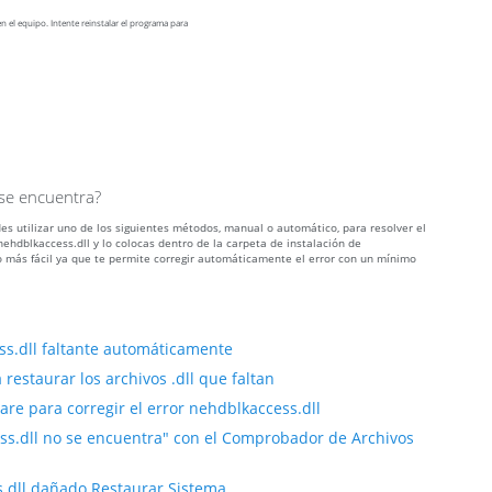
n el equipo. Intente reinstalar el programa para
 se encuentra?
es utilizar uno de los siguientes métodos, manual o automático, para resolver el
hdblkaccess.dll y lo colocas dentro de la carpeta de instalación de
 más fácil ya que te permite corregir automáticamente el error con un mínimo
ss.dll faltante automáticamente
restaurar los archivos .dll que faltan
re para corregir el error nehdblkaccess.dll
ess.dll no se encuentra" con el Comprobador de Archivos
s.dll dañado Restaurar Sistema