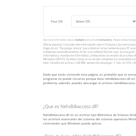
Your OS:
See more information about
Outbyte
and unistall
instrustions
. Please review Outby
Oferta especial. Consulte más información sobre
Outbyte
y las instruccio
Haga clic en
"Descargar ahora"
para obtener la herramienta para PC que v
instalarlas automáticamente. Al ser una utilidad fácil de usar, es una gra
informática y revistas de informática. Limitaciones: la versión de prueba 
Windows GRATIS. Se debe comprar la versión completa. Es compatible con
bits). Tamaño de archivo: 3,04 MB, tiempo de descarga: <1 min. en DSL / A
Dado que estás visitando esta página, es probable que te encue
programa no puede iniciarse porque falta nehdblkaccess.dll en 
problema, además, puedes descargar el archivo nehdblkaccess.d
¿Que es Nehdblkaccess.dll?
Nehdblkaccess.dll es un archivo tipo Biblioteca de Enlaces Diná
los archivos esenciales del sistema del sistema operativo Wind
controlador que Windows puede aplicar.