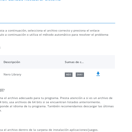
sta a continuación, selecciona el archivo correcto y presiona el enlace
ículo a continuación o utiliza el método automático para resolver el problema
s
Descripción
Sumas de comprobación
Nero Library
MD5
SHA1
ll?
iona el archivo adecuado para tu programa. Presta atención a si es un archivo de
 bits, usa archivos de 64 bits si se encuentran listados anteriormente.
orresponde al idioma de tu programa. También recomendamos descargar las últimas
a.
ca el archivo dentro de la carpeta de instalación aplicaciones/juegos.