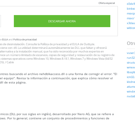
Oferta especial
d3dx9_
binkw3
msvcp1
msvcr1
DESCARGAR AHORA
x3daud
wldcor
te
EULA
and
Política de privacidad
Otro
nes
de desinstalación
. Consulte
la Política de privacidad
y el
EULA
de Outbyte.
iene con: dll. La utilidad determinará automáticamente las DLL que faltan y ofrecerá
n alternativa a la instalación manual, que ha sido reconocida por muchos expertos en
vuser3
ofrece un número ilimitado de escaneos, copias de seguridad y restauración de su registro de
run32.
 sistemas operativos como Windows 10, Windows 8 / 8.1, Windows 7 y Windows Vista (64/32
DSL / Cable
struct
wmvxe
libsqli
ntres buscando el archivo nehdblkaccess.dll o una forma de corregir el error: "El
icm32.
el equipo". Revisa la información a continuación, que explica cómo resolver el
ll de esta página.
kbdnep
atiumd
window
nvclot
micos (DLL por sus siglas en inglés), desarrollado por Nero AG, que se refiere a
ows. Por lo general, contiene un conjunto de procedimientos y funciones de