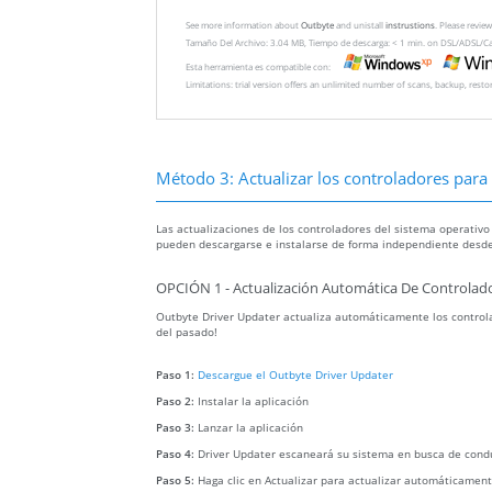
See more information about
Outbyte
and unistall
instrustions
. Please revi
Tamaño Del Archivo: 3.04 MB, Tiempo de descarga: < 1 min. on DSL/ADSL/C
Esta herramienta es compatible con:
Limitations: trial version offers an unlimited number of scans, backup, rest
Método 3: Actualizar los controladores para r
Las actualizaciones de los controladores del sistema operativo
pueden descargarse e instalarse de forma independiente desde
OPCIÓN 1 - Actualización Automática De Controlado
Outbyte Driver Updater actualiza automáticamente los controla
del pasado!
Paso 1:
Descargue el Outbyte Driver Updater
Paso 2:
Instalar la aplicación
Paso 3:
Lanzar la aplicación
Paso 4:
Driver Updater escaneará su sistema en busca de cond
Paso 5:
Haga clic en Actualizar para actualizar automáticament