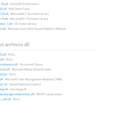
43.dll
- Direct3D 9 Extensions
2.dll
- RAD Video Tools
20.dll
- Microsoft® C Runtime Library
10.dll
- Microsoft® C Runtime Library
io1_7.dll
- 3D Audio Library
e.dll
- Windows Live Client Shared Platform Module
s archivos dll
2.dll
- NULL
dll
- NULL
uredquery.dll
- Structured Query
ncd.dll
- Windows Media Video Encoder
te3.dll
- NULL
dll
- Microsoft Color Management Module (CMM)
r.dll
- Nepali Keyboard Layout
ag.dll
- atiumdag.dll
s.storage.compression.dll
- WinRT Compression
h_x64.dll
- NULL