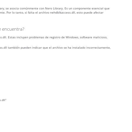
rary, se asocia comúnmente con Nero Library. Es un componente esencial que
. Por lo tanto, si falta el archivo nehdblkaccess.dll, esto puede afectar
se encuentra?
.dll. Estas incluyen problemas de registro de Windows, software malicioso,
s.dll también pueden indicar que el archivo se ha instalado incorrectamente,
.dll”