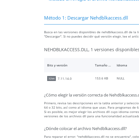
Método 1: Descargar Nehdblkaccess.dll
Busca en las versiones disponibles de nehdblkaccess.dll de la li
"Descargar". Si no puedes decidir qué versión elegir, lee el art
NEHDBLKACCESS.DLL, 1 versiones disponible
Bits y versión
Tamaño del archivo
Idioma
153.6 KB
NULL
7.11.14.0
32bit
¿Cómo elegir la versión correcta de Nehdblkaccess.d
Primero, revisa las descripciones en la tabla anterior y selecc
64 o 32 bits, así como al idioma que usas. Para programas de 64
Si es posible, es mejor elegir los archivos dll cuyo idioma c
versiones de los archivos dll para una funcionalidad actualizad
¿Dónde colocar el archivo Nehdblkaccess.dll?
Para reparar el error: "nehdblkaccess.dll no se encuentra", colo