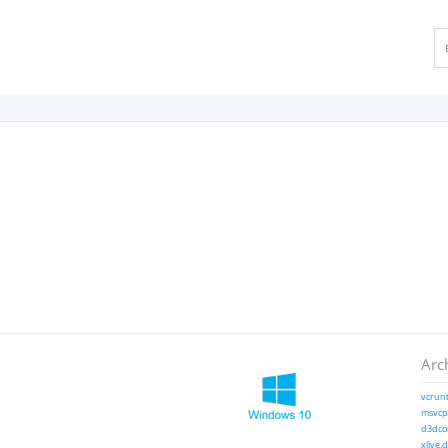
Arc
vcrunt
msvcp1
d3dcom
xlive.d