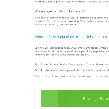
Alternativamente, puedes colocar el archivo nehdblkaccess.dll 
¿Cómo registrar Nehdblkaccess.dll?
Si colocar el archivo nehdblkaccess.dll faltante en el directori
tu archivo DLL a la carpeta C:\Windows\System32 y abre un símb
nehdblkaccess.dll" y presiona Enter.
Método 2: Arregla el error del Nehdblkacces
Con WikiDll Fixer puedes reparar automáticamente los errores n
nehdblkaccess.dll de forma totalmente gratuita y sugerirá el di
relacionados con el archivo nehdblkaccess.dll.
Paso 1:
Haz clic en el botón
“Descargar App. ”
para obtener la h
Paso 2:
Instala la utilidad siguiendo las simples instrucciones d
Paso 3:
Inicia el programa para corregir los errores de nehdblk
Descargar
Soluc