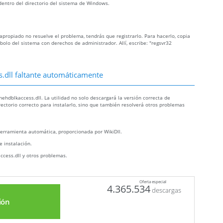
dentro del directorio del sistema de Windows.
o apropiado no resuelve el problema, tendrás que registrarlo. Para hacerlo, copia
olo del sistema con derechos de administrador. Allí, escribe: "regsvr32
s.dll faltante automáticamente
ehdblkaccess.dll. La utilidad no solo descargará la versión correcta de
rectorio correcto para instalarlo, sino que también resolverá otros problemas
erramienta automática, proporcionada por WikiDll.
e instalación.
access.dll y otros problemas.
Oferta especial
4.365.534
descargas
ión