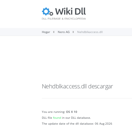
Hogar
Nero AG
Nehdblkaccess.dll
Nehdblkaccess.dll
descargar
You are running:
OS X 10
DLL file
found
in our DLL database.
The update date of the dll database:
06 Aug 2026