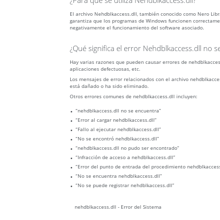
¿Para qué se utiliza Nehdblkaccess.dll?
El archivo Nehdblkaccess.dll, también conocido como Nero Lib
garantiza que los programas de Windows funcionen correctamente
negativamente el funcionamiento del software asociado.
¿Qué significa el error Nehdblkaccess.dll no 
Hay varias razones que pueden causar errores de nehdblkaccess
aplicaciones defectuosas, etc.
Los mensajes de error relacionados con el archivo nehdblkacces
está dañado o ha sido eliminado.
Otros errores comunes de nehdblkaccess.dll incluyen:
“nehdblkaccess.dll no se encuentra”
“Error al cargar nehdblkaccess.dll”
“Fallo al ejecutar nehdblkaccess.dll”
“No se encontró nehdblkaccess.dll”
“nehdblkaccess.dll no pudo ser encontrado”
“Infracción de acceso a nehdblkaccess.dll”
“Error del punto de entrada del procedimiento nehdblkaccess
“No se encuentra nehdblkaccess.dll”
“No se puede registrar nehdblkaccess.dll”
nehdblkaccess.dll - Error del Sistema