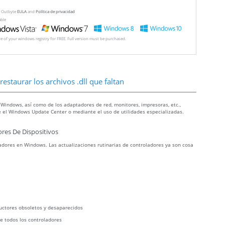
ew Outbyte
EULA
and
Política de privacidad
able
ore of your windows registry for FREE. Full version must be purchased.
estaurar los archivos .dll que faltan
 Windows, así como de los adaptadores de red, monitores, impresoras, etc.,
 el Windows Update Center o mediante el uso de utilidades especializadas.
res De Dispositivos
dores en Windows. Las actualizaciones rutinarias de controladores ya son cosa
uctores obsoletos y desaparecidos
e todos los controladores