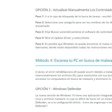
OPCIÓN 2 - Actualizar Manualmente Los Controlado
Paso 1:
Ir a la caja de búsqueda de la barra de tareas - escribi
Paso 2:
Seleccione una categoría para ver los nombres de los di
actualizado
Paso 3:
Elija Buscar automáticamente el software de controlad
Paso 4:
Mire el Update Driver, y selecciónelo
Paso 5:
Es posible que Windows no pueda encontrar el nuevo con
fabricante, donde están disponibles todas las instrucciones ne
Método 4: Escanea tu PC en busca de malware
A veces, el error nehdblkaccess.dll puede ocurrir debido a ma
intencionalmente los archivos DLL para sustituirlos con sus pro
escanear tu computadora en busca de malware y eliminarlo lo 
OPCIÓN 1 - Windows Defender
La nueva versión de Windows 10 tiene una aplicación integra
virus y eliminar malware, lo cual es difícil de hacer en un sis
Defender, ve a la configuración (Inicio - Icono de engranaje o te
Defender".