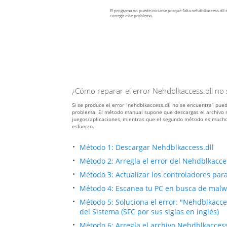
El programa no puede iniciarse porque falta nehdblkaccess.dll e
corregir este problema.
¿Cómo reparar el error Nehdblkaccess.dll no
Si se produce el error “nehdblkaccess.dll no se encuentra” pued
problema. El método manual supone que descargas el archivo ne
juegos/aplicaciones, mientras que el segundo método es mucho
esfuerzo.
Método 1: Descargar Nehdblkaccess.dll
Método 2: Arregla el error del Nehdblkacce
Método 3: Actualizar los controladores para 
Método 4: Escanea tu PC en busca de malwa
Método 5: Soluciona el error: "Nehdblkacc
del Sistema (SFC por sus siglas en inglés)
Método 6: Arregla el archivo Nehdblkacces