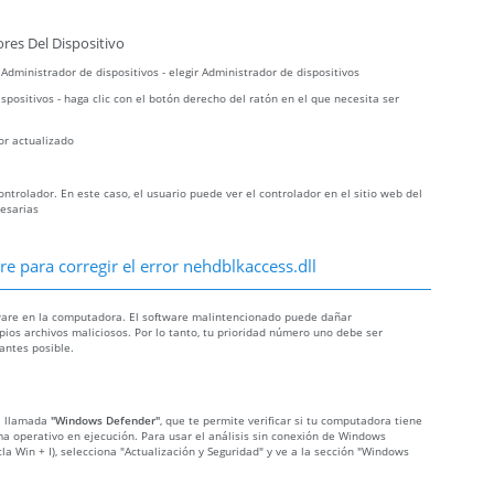
res Del Dispositivo
r Administrador de dispositivos - elegir Administrador de dispositivos
spositivos - haga clic con el botón derecho del ratón en el que necesita ser
or actualizado
trolador. En este caso, el usuario puede ver el controlador en el sitio web del
cesarias
 para corregir el error nehdblkaccess.dll
lware en la computadora. El software malintencionado puede dañar
pios archivos maliciosos. Por lo tanto, tu prioridad número uno debe ser
antes posible.
da llamada
"Windows Defender"
, que te permite verificar si tu computadora tiene
tema operativo en ejecución. Para usar el análisis sin conexión de Windows
cla Win + I), selecciona "Actualización y Seguridad" y ve a la sección "Windows