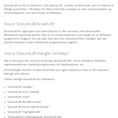
Dsound.dll en DLL-fil (Dynamic Link Library) -fil , utviklet av Microsoft, som er referert til
viktige systemfiler i Windows OS. Den inneholder vanligvis et sett med prosedyrer og
driverfunksjoner, som kan brukes av Windows.
Hva er Dsound.dll brukes til?
Dsound.dll-fil, også kjent som DirectSound, er ofte assosiert med Microsoft®
Windows® Operating System. Det er en viktig komponent som sørger for at Windows-
programmer fungerer som de skal. Dermed, hvis dsound.dll-filen mangler, kan det
påvirke arbeidet til den tilknyttede programvaren negativt
Hva er Dsound.dll mangler feil betyr?
Det er flere grunner som kan forårsake dsound.dll feil. Disse inkluderer Windows-
registerproblemer, skadelig programvare, feil applikasjoner, etc.
Feilmeldinger relatert til dsound.dll-filen kan også indikere at filen er feil installert,
ødelagt eller fjernet
"Andre vanlige dsound.dll feil inkluderer:
“dsound.dll mangler”
“dsound.dll error loading”
“dsound.dll crash”
“dsound.dll ble ikke funnet”
“dsound.dll kunne ikke bli funnet”
“dsound.dll Tilgangsbrudd”
“Prosedyrens inngangspunkt dsound.dll feil”