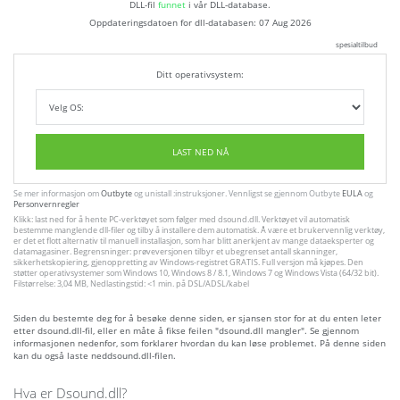
DLL-fil
funnet
i vår DLL-database.
Oppdateringsdatoen for dll-databasen:
07 Aug 2026
spesialtilbud
Ditt operativsystem:
LAST NED NÅ
Se mer informasjon om
Outbyte
og unistall :instruksjoner. Vennligst se gjennom Outbyte
EULA
og
Personvernregler
Klikk: last ned for å hente PC-verktøyet som følger med dsound.dll. Verktøyet vil automatisk
bestemme manglende dll-filer og tilby å installere dem automatisk. Å være et brukervennlig verktøy,
er det et flott alternativ til manuell installasjon, som har blitt anerkjent av mange dataeksperter og
datamagasiner. Begrensninger: prøveversjonen tilbyr et ubegrenset antall skanninger,
sikkerhetskopiering, gjenoppretting av Windows-registret GRATIS. Full versjon må kjøpes. Den
støtter operativsystemer som Windows 10, Windows 8 / 8.1, Windows 7 og Windows Vista (64/32 bit).
Filstørrelse: 3,04 MB, Nedlastingstid: <1 min. på DSL/ADSL/kabel
Siden du bestemte deg for å besøke denne siden, er sjansen stor for at du enten leter
etter dsound.dll-fil, eller en måte å fikse feilen "dsound.dll mangler". Se gjennom
informasjonen nedenfor, som forklarer hvordan du kan løse problemet. På denne siden
kan du også laste neddsound.dll-filen.
Hva er Dsound.dll?