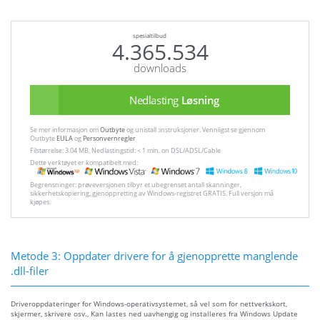
spesialtilbud
4.365.534
downloads
Nedlasting
Løsning
Se mer informasjon om
Outbyte
og unistall :instruksjoner. Vennligst se gjennom
Outbyte
EULA
og
Personvernregler
Filstørrelse: 3.04 MB, Nedlastingstid: < 1 min. on DSL/ADSL/Cable
Dette verktøyet er kompatibelt med:
Begrensninger: prøveversjonen tilbyr et ubegrenset antall skanninger,
sikkerhetskopiering, gjenoppretting av Windows-registret GRATIS. Full versjon må
kjøpes.
Metode 3: Oppdater drivere for å gjenopprette manglende
.dll-filer
Driveroppdateringer for Windows-operativsystemet, så vel som for nettverkskort,
skjermer, skrivere osv., Kan lastes ned uavhengig og installeres fra Windows Update