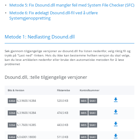
Metode 5: Fix Dsound.dll mangler feil med System File Checker (SFC)
Metode 6: Fix ødelagt Dsound.dll-fil ved å utføre
Systemgjenoppretting
Metode 1: Nedlasting Dsound.dll
Søk gjennom tilgjengelige versjoner av dsound.dll fra listen nedenfor, velg riktig fil og
trykk på "Last ned" -linken. Hvis du ikke kan bestemme hvilken versjon du skal velge,
kan du lese artikkelen nedenfor eller bruke den automatiske metoden for å løse
problemet
Dsound.dll, :telle tilgjengelige versjoner
Bits & Version
Filstørrelse
Kontrollsummer
520.0 KB
6.3.9600.16384
64bit
MD5
SHA1
474.5 KB
6.3.9600.16384
32bit
MD5
SHA1
443.0 KB
6.1.7600.16385
32bit
MD5
SHA1
511.0 KB
6.0.6001.18000
64bit
MD5
SHA1