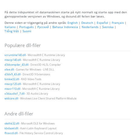
På dette tidspunktet vil datamaskinen starte på nytt normalt og starte opp med den
gjenopprettede versjonen av Windows, og dsound.dll feilen bør løses.
Denne siden er tilgjengelig på andre språk:
English
|
Deutsch
|
Español
|
Français
|
Italiano
|
Português
|
Русский
|
Bahasa Indonesia
|
Nederlands
|
Svenska
|
Tiếng Việt
|
Suomi
Populære dll-filer
vcruntime140.dll
- Microsoft® C Runtime Library
msvcp140.dll
- Microsoft® C Runtime Library
d3dcompiler_43.dll
- Direct3D HLSL Compiler
xlive.dll
- Games for Windows - LIVE DLL
d3dx9_43.dll
- Direct3D 9 Extensions
binkw32.dll
- RAD Video Tools
msvcp120.dll
- Microsoft® C Runtime Library
msvcr110.dll
- Microsoft® C Runtime Library
x3daudio1_7.dll
- 3D Audio Library
wldcore.dll
- Windows Live Client Shared Platform Module
Andre dll-filer
olethk32.dll
- Microsoft OLE for Windows
kbdazel.dll
- Azeri-Latin Keyboard Layout
fhsvcctl.dll
- File History Service Control Library