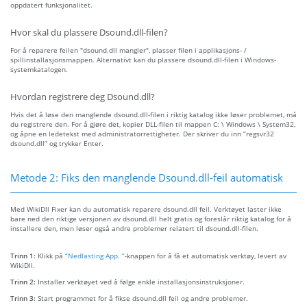
oppdatert funksjonalitet.
Hvor skal du plassere Dsound.dll-filen?
For å reparere feilen "dsound.dll mangler", plasser filen i applikasjons- /
spillinstallasjonsmappen. Alternativt kan du plassere dsound.dll-filen i Windows-
systemkatalogen.
Hvordan registrere deg Dsound.dll?
Hvis det å løse den manglende dsound.dll-filen i riktig katalog ikke løser problemet, må
du registrere den. For å gjøre det, kopier DLL-filen til mappen C: \ Windows \ System32,
og åpne en ledetekst med administratorrettigheter. Der skriver du inn “regsvr32
dsound.dll” og trykker Enter.
Metode 2: Fiks den manglende Dsound.dll-feil automatisk
Med WikiDll Fixer kan du automatisk reparere dsound.dll feil. Verktøyet laster ikke
bare ned den riktige versjonen av dsound.dll helt gratis og foreslår riktig katalog for å
installere den, men løser også andre problemer relatert til dsound.dll-filen.
Trinn 1:
Klikk på
“Nedlasting App. ”
-knappen for å få et automatisk verktøy, levert av
WikiDll.
Trinn 2:
Installer verktøyet ved å følge enkle installasjonsinstruksjoner.
Trinn 3:
Start programmet for å fikse dsound.dll feil og andre problemer.