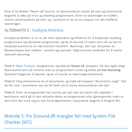
Etter å ha klikket "Skann nå" burton, vil datamaskinen starte på nytt og automatisk
begynne å søke på virus og skadelig programvare. Etter at skanningen er fullført,
starter datamaskinen på nytt, og i varslene vil du se en rapport om den fullførte
skanningen.
ALTERNATIV 2 -
Outbyte Antivirus
Outbyte-produkter er et av de mest populære og effektive for å bekjempe skadelig
programvare og uønskede programmer, og de vil komme til nytte selv når du har et
tredjepartsantivirus av høy kvalitet installert. Skanning i den nye versjonen av
Malwarebytes kan utføres i sanntid og manuelt. Følg trinnene nedenfor for å starte
manuell skanning:
Trinn 1:
Start
Outbyte
-programmet og klikk på
Skann nå
-knappen. Du kan også velge
Skannealternativ på venstre side av programmets vindu og klikke på
Full skanning
.
Systemet begynner å skanne, og du vil kunne se skanningsresultatene.
Trinn 2:
Velg elementene du vil karantene, og trykk på knappen "Karantene valgt". Når
du blir satt i karantene, kan du bli bedt om å starte datamaskinen på nytt.
Trinn 3:
Etter at programmet har startet på nytt, kan du slette alle objekter i
karantene ved å gå til den aktuelle delen av programmet eller gjenopprette noen av
dem hvis det viste seg at noe fra programvaren i karantene begynte å fungere feil.
Metode 5: Fix Dsound.dll mangler feil med System File
Checker (SFC)