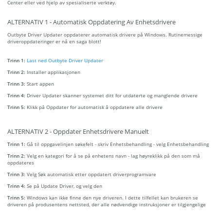
Center eller ved hjelp av spesialiserte verktøy.
ALTERNATIV 1 - Automatisk Oppdatering Av Enhetsdrivere
Outbyte Driver Updater oppdaterer automatisk drivere på Windows. Rutinemessige
driveroppdateringer er nå en saga blott!
Trinn 1:
Last ned Outbyte Driver Updater
Trinn 2:
Installer applikasjonen
Trinn 3:
Start appen
Trinn 4:
Driver Updater skanner systemet ditt for utdaterte og manglende drivere
Trinn 5:
Klikk på Oppdater for automatisk å oppdatere alle drivere
ALTERNATIV 2 - Oppdater Enhetsdrivere Manuelt
Trinn 1:
Gå til oppgavelinjen søkefelt - skriv Enhetsbehandling - velg Enhetsbehandling
Trinn 2:
Velg en kategori for å se på enhetens navn - lag høyreklikk på den som må
oppdateres
Trinn 3:
Velg Søk automatisk etter oppdatert driverprogramvare
Trinn 4:
Se på Update Driver, og velg den
Trinn 5:
Windows kan ikke finne den nye driveren. I dette tilfellet kan brukeren se
driveren på produsentens nettsted, der alle nødvendige instruksjoner er tilgjengelige