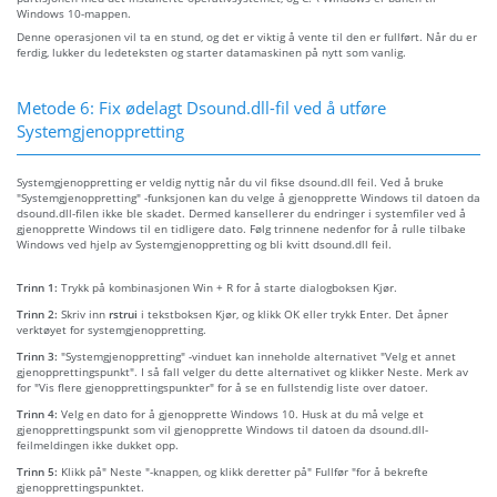
Windows 10-mappen.
Denne operasjonen vil ta en stund, og det er viktig å vente til den er fullført. Når du er
ferdig, lukker du ledeteksten og starter datamaskinen på nytt som vanlig.
Metode 6: Fix ødelagt Dsound.dll-fil ved å utføre
Systemgjenoppretting
Systemgjenoppretting er veldig nyttig når du vil fikse dsound.dll feil. Ved å bruke
"Systemgjenoppretting" -funksjonen kan du velge å gjenopprette Windows til datoen da
dsound.dll-filen ikke ble skadet. Dermed kansellerer du endringer i systemfiler ved å
gjenopprette Windows til en tidligere dato. Følg trinnene nedenfor for å rulle tilbake
Windows ved hjelp av Systemgjenoppretting og bli kvitt dsound.dll feil.
Trinn 1:
Trykk på kombinasjonen Win + R for å starte dialogboksen Kjør.
Trinn 2:
Skriv inn
rstrui
i tekstboksen Kjør, og klikk OK eller trykk Enter. Det åpner
verktøyet for systemgjenoppretting.
Trinn 3:
"Systemgjenoppretting" -vinduet kan inneholde alternativet "Velg et annet
gjenopprettingspunkt". I så fall velger du dette alternativet og klikker Neste. Merk av
for "Vis flere gjenopprettingspunkter" for å se en fullstendig liste over datoer.
Trinn 4:
Velg en dato for å gjenopprette Windows 10. Husk at du må velge et
gjenopprettingspunkt som vil gjenopprette Windows til datoen da dsound.dll-
feilmeldingen ikke dukket opp.
Trinn 5:
Klikk på" Neste "-knappen, og klikk deretter på" Fullfør "for å bekrefte
gjenopprettingspunktet.