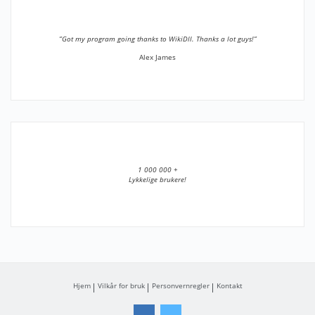
”Got my program going thanks to WikiDll. Thanks a lot guys!”
Alex James
1 000 000 +
Lykkelige brukere!
Hjem
Vilkår for bruk
Personvernregler
Kontakt