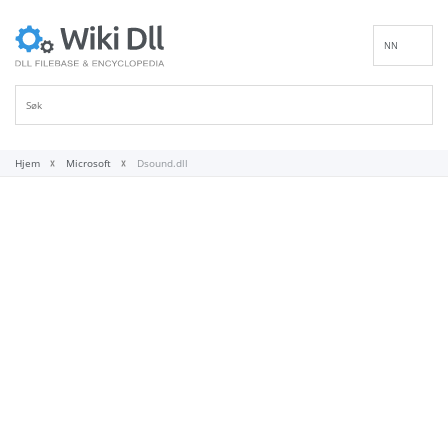
NN
EN
DE
ES
FR
Hjem
Microsoft
Dsound.dll
IT
PT
RU
ID
NL
SV
VI
FI