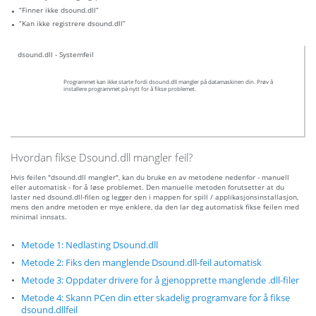
“Finner ikke dsound.dll”
“Kan ikke registrere dsound.dll”
dsound.dll - Systemfeil
Programmet kan ikke starte fordi dsound.dll mangler på datamaskinen din. Prøv å
installere programmet på nytt for å fikse problemet.
Hvordan fikse Dsound.dll mangler feil?
Hvis feilen "dsound.dll mangler", kan du bruke en av metodene nedenfor - manuell
eller automatisk - for å løse problemet. Den manuelle metoden forutsetter at du
laster ned dsound.dll-filen og legger den i mappen for spill / applikasjonsinstallasjon,
mens den andre metoden er mye enklere, da den lar deg automatisk fikse feilen med
minimal innsats.
Metode 1: Nedlasting Dsound.dll
Metode 2: Fiks den manglende Dsound.dll-feil automatisk
Metode 3: Oppdater drivere for å gjenopprette manglende .dll-filer
Metode 4: Skann PCen din etter skadelig programvare for å fikse
dsound.dllfeil