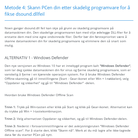
Metode 4: Skann PCen din etter skadelig programvare for å
fikse dsound.dllfeil
Noen ganger dsound.dll feil kan skje på grunn av skadelig programvare på
datamaskinen din. Den skadelige programvaren kan med vilje ødelegge DLL-filer for å
erstatte dem med sine egne ondsinnede filer. Derfor bør din førsteprioritet være å
skanne datamaskinen din for skadelig programvare og eliminere den så snart som
mulig.
ALTERNATIV 1 - Windows Defender
Den nye versjonen av Windows 10 har et innebygd program kalt
"Windows Defender"
,
som lar deg sjekke datamaskinen din for virus og fjerne skadelig programvare, som er
vanskelig å fjerne i en kjørende operasjon system. For å bruke Windows Defender
Offline-skanning, gå til innstillingene (Start - Gear-ikonet eller Win + I-nøkkelen), velg
"Oppdater og sikkerhet" og gå til "Windows Defender" -delen.
Hvordan bruke Windows Defender Offline Scan
Trinn 1:
Trykk på Win-tasten eller klikk på Start og klikk på Gear-ikonet. Alternativt kan
du trykke på Win + I-tastekombinasjon.
Trinn 2:
Velg alternativet Oppdater og sikkerhet, og gå til Windows Defender-delen.
Trinn 3:
Nederst i forsvarsinnstillingene er det avkrysningsruten "Windows Defender
Offline scan". For å starte den, klikk "Skann nå". Merk at du må lagre alle ikke-lagrede
data før du starter PCen på nytt.