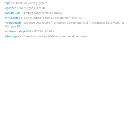
mps.dll
- Modular Parsing System
logoncli.dll
- Net Logon Client DLL
swscale-3.dll
- FFmpeg image rescaling library
cnn08cl2fr.dll
- Canon Inbox Printer Driver Render Filter DLL
msdtckrm.dll
- Microsoft Distributed Transaction Coordinator OLE Transactions KTM Resource
Manager DLL
windows.data.pdf.dll
- PDF WinRT APIs
adwsmigrate.dll
- Active Directory Web Services migration plugin