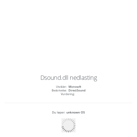
Dsound.dll
nedlasting
Utvikler:
Microsoft
Beskrivelse:
DirectSound
Vurdering:
Du løper:
unknown OS