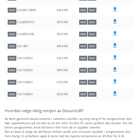
434.0 KB
6.0.6001.18000
32bit
MD5
SHA1
359.0 KB
5.3.2600.5512
32bit
MD5
SHA1
359.0 KB
5.3.2600.2180
32bit
MD5
SHA1
445.0 KB
4.8.1.881
32bit
MD5
SHA1
525.5 KB
10.0.14393.0
32bit
MD5
SHA1
589.0 KB
10.0.14393.0
64bit
MD5
SHA1
515.0 KB
10.0.10586.0
32bit
MD5
SHA1
603.5 KB
10.0.10586.0
64bit
MD5
SHA1
Hvordan velge riktig versjon av Dsound.dll?
Se først gjennom beskrivelsene i tabellen ovenfor, og velg riktig fil for programmet ditt.
Vær oppmerksom på om det er en 64- eller 32-bits fil, samt språket den bruker. For 64-
biters programmer, bruk 64-biters filer hvis de er oppført ovenfor.
Det er best å velge de dll-filene hvilket språk som tilsvarer språket i programmet ditt,
hvis mulig. Vi anbefaler også å laste ned de nyeste versjonene av dll-filer for å få