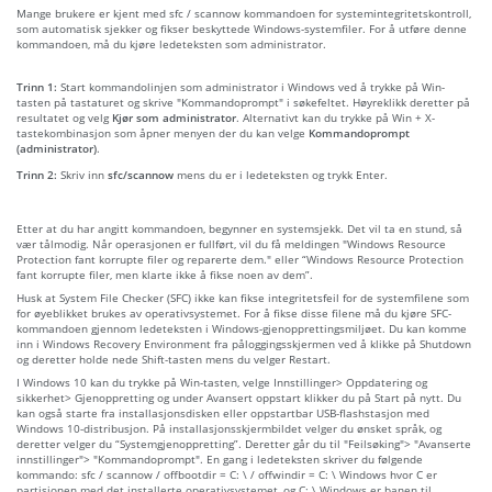
Mange brukere er kjent med sfc / scannow kommandoen for systemintegritetskontroll,
som automatisk sjekker og fikser beskyttede Windows-systemfiler. For å utføre denne
kommandoen, må du kjøre ledeteksten som administrator.
Trinn 1:
Start kommandolinjen som administrator i Windows ved å trykke på Win-
tasten på tastaturet og skrive "Kommandoprompt" i søkefeltet. Høyreklikk deretter på
resultatet og velg
Kjør som administrator
. Alternativt kan du trykke på Win + X-
tastekombinasjon som åpner menyen der du kan velge
Kommandoprompt
(administrator)
.
Trinn 2:
Skriv inn
sfc/scannow
mens du er i ledeteksten og trykk Enter.
Etter at du har angitt kommandoen, begynner en systemsjekk. Det vil ta en stund, så
vær tålmodig. Når operasjonen er fullført, vil du få meldingen "Windows Resource
Protection fant korrupte filer og reparerte dem." eller “Windows Resource Protection
fant korrupte filer, men klarte ikke å fikse noen av dem”.
Husk at System File Checker (SFC) ikke kan fikse integritetsfeil for de systemfilene som
for øyeblikket brukes av operativsystemet. For å fikse disse filene må du kjøre SFC-
kommandoen gjennom ledeteksten i Windows-gjenopprettingsmiljøet. Du kan komme
inn i Windows Recovery Environment fra påloggingsskjermen ved å klikke på Shutdown
og deretter holde nede Shift-tasten mens du velger Restart.
I Windows 10 kan du trykke på Win-tasten, velge Innstillinger> Oppdatering og
sikkerhet> Gjenoppretting og under Avansert oppstart klikker du på Start på nytt. Du
kan også starte fra installasjonsdisken eller oppstartbar USB-flashstasjon med
Windows 10-distribusjon. På installasjonsskjermbildet velger du ønsket språk, og
deretter velger du “Systemgjenoppretting”. Deretter går du til "Feilsøking"> "Avanserte
innstillinger"> "Kommandoprompt". En gang i ledeteksten skriver du følgende
kommando: sfc / scannow / offbootdir = C: \ / offwindir = C: \ Windows hvor C er
partisjonen med det installerte operativsystemet, og C: \ Windows er banen til