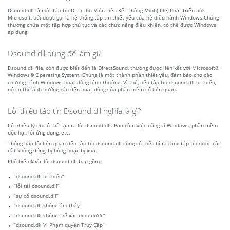
Dsound.dll là một tập tin DLL (Thư Viện Liên Kết Thông Minh) file, Phát triển bởi
Microsoft, bởi được gọi là hệ thống tập tin thiết yếu của hệ điều hành Windows.Chúng
thường chứa một tập hợp thủ tục và các chức năng điều khiển, có thể được Windows
áp dụng.
Dsound.dll dùng để làm gì?
Dsound.dll file, còn được biết đến là DirectSound, thường được liên kết với Microsoft®
Windows® Operating System. Chúng là một thành phần thiết yếu, đảm bảo cho các
chương trình Windows hoạt động bình thường. Vì thế, nếu tập tin dsound.dll bị thiếu,
nó có thể ảnh hưởng xấu đến hoạt động của phần mềm có liên quan.
Lỗi thiếu tập tin Dsound.dll nghĩa là gì?
Có nhiều lý do có thể tạo ra lỗi dsound.dll. Bao gồm việc đăng kí Windows, phần mềm
độc hại, lỗi ứng dụng, etc.
Thông báo lỗi liên quan đến tập tin dsound.dll cũng có thể chỉ ra rằng tập tin được cài
đặt không đúng, bị hỏng hoặc bị xóa.
Phổ biến khác lỗi dsound.dll bao gồm:
“dsound.dll bị thiếu”
“lỗi tải dsound.dll”
“sự cố dsound.dll”
“dsound.dll không tìm thấy”
“dsound.dll không thể xác định được”
“dsound.dll Vi Phạm quyền Truy Cập”