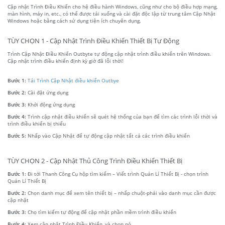
Cập nhật Trình Điều Khiển cho hệ điều hành Windows, cũng như cho bộ điều hợp mạng,
màn hình, máy in, etc., có thể được tải xuống và cài đặt độc lập từ trung tâm Cập Nhật
Windows hoặc bằng cách sử dụng tiện ích chuyên dụng.
TÙY CHỌN 1 - Cập Nhật Trình Điều Khiển Thiết Bị Tự Động
Trình Cập Nhật Điều Khiển Outbyte tự động cập nhật trình điều khiển trên Windows.
Cập nhật trình điều khiển định kỳ giờ đã lỗi thời!
Bước 1:
Tải Trình Cập Nhật điều khiển Outbye
Bước 2:
Cài đặt ứng dụng
Bước 3:
Khởi động ứng dụng
Bước 4:
Trình cập nhật điều khiển sẽ quét hệ thống của bạn để tìm các trình lỗi thời và
trình điều khiển bị thiếu
Bước 5:
Nhấp vào Cập Nhật để tự động cập nhật tất cả các trình điều khiển
TÙY CHỌN 2 - Cập Nhật Thủ Công Trình Điều Khiển Thiết Bị
Bước 1:
Đi tới Thanh Công Cụ hộp tìm kiếm – Viết trình Quản Lí Thiết Bị - chọn trình
Quản Lí Thiết Bị
Bước 2:
Chọn danh mục để xem tên thiết bị – nhấp chuột-phải vào danh mục cần được
cập nhật
Bước 3:
Chọ tìm kiếm tự động để cập nhật phần mềm trình điều khiển
Bước 4:
Xem cập nhật Trình Điều Khiển, và chọn nó