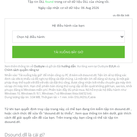
Tập tin DLL
found
trong cơ sở dữ liệu DLL của chúng tôi.
Ngày cập nhật cơ sở dữ liệu:
06 Aug 2026
ưu đãi đặc biệt
Hệ điều hành của bạn:
TẢI XUỐNG BÂY GIỜ
Xem thêm thông tin về
Outbyte
và gỡ cài đặt
hướng dẫn
. Vui lòng xem tại Outbyte
EULA
và
Chính sách quyền riêng tư
Nhấn vào
"Tải xuống bây giờ"
để nhận công cụ PC đi kèm với dsound.dll. Tiện ích sẽ tự động xác
định các dlls bị thiếu và đề nghị tự động cài đặt chúng. Là một tiện ích dễ dàng sử dụng, là một giải
pháp thay thế tuyệt vời đối với việc cài đặt thủ công, được công nhận bởi nhiều chuyên gia máy tính
và tạp chí máy tính. Hạn chế: phiên bản dùng thử cung cấp số lần quét không giới hạn, sao lưu, khôi
phujcc đăng kí Windows miễn phí. Phiên bản đầy đủ phải mua. Nó hỗ trợ các hệ điều hành như
Windows 10, Windows 8 / 8.1, Windows 7 và Windows Vista (64/32 bit).
Dung lượng tập tin: 3.04 MB, Thời gian tải: < 1 min. trên DSL/ADSL/Cable
Từ khi bạn quyết định truy cập trang này, có thể bạn đang tìm kiếm tập tin dsound.dll ,
hoặc cách thức để sửa lỗi “dsound.dll bị thiếu”. Xem qua thông tin bên dưới, giải thích
cách để giải quyết vấn đề của bạn. Trên trang này, bạn cũng có thể tải tập tin
dsound.dll.
Dsound.dll là cái gì?