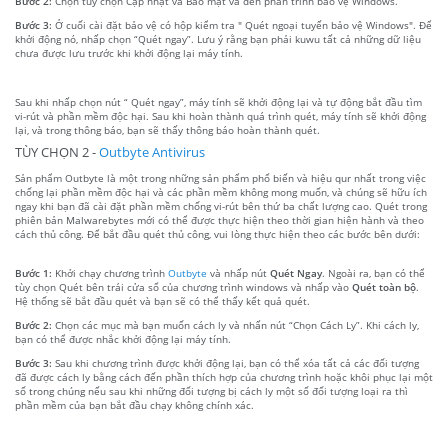
Bước 2:
Chọn tùy chọn Cập nhật và Bảo mật và đến phần trình bảo vệ Windows.
Bước 3:
Ở cuối cài đặt bảo vệ có hộp kiểm tra " Quét ngoại tuyến bảo vệ Windows". Để
khởi động nó, nhấp chọn “Quét ngay”. Lưu ý rằng bạn phải kuwu tất cả những dữ liệu
chưa được lưu trước khi khởi động lại máy tính.
Sau khi nhấp chọn nút “ Quét ngay”, máy tính sẽ khởi động lại và tự động bắt đầu tìm
vi-rút và phần mềm độc hại. Sau khi hoàn thành quá trình quét, máy tính sẽ khởi động
lại, và trong thông báo, bạn sẽ thấy thông báo hoàn thành quét.
TÙY CHỌN 2 -
Outbyte Antivirus
Sản phẩm Outbyte là một trong những sản phẩm phổ biến và hiệu qur nhất trong việc
chống lại phần mềm độc hại và các phần mềm không mong muốn, và chúng sẽ hữu ích
ngay khi bạn đã cài đặt phần mềm chống vi-rút bên thứ ba chất lượng cao. Quét trong
phiên bản Malwarebytes mới có thể được thực hiện theo thời gian hiện hành và theo
cách thủ công. Để bắt đầu quét thủ công, vui lòng thực hiện theo các bước bên dưới:
Bước 1:
Khởi chạy chương trình
Outbyte
và nhấp nút
Quét Ngay
. Ngoài ra, bạn có thể
tùy chọn Quét bên trái cửa sổ của chương trình windows và nhấp vào
Quét toàn bộ
.
Hệ thống sẽ bắt đầu quét và bạn sẽ có thể thấy kết quả quét.
Bước 2:
Chọn các mục mà bạn muốn cách ly và nhấn nút “Chọn Cách Ly”. Khi cách ly,
bạn có thể được nhắc khởi động lại máy tính.
Bước 3:
Sau khi chương trình được khởi động lại, bạn có thể xóa tất cả các đối tượng
đã được cách ly bằng cách đến phần thích hợp của chương trình hoặc khôi phục lại một
số trong chúng nếu sau khi những đối tượng bị cách ly một số đối tượng loại ra thì
phần mềm của bạn bắt đầu chạy không chính xác.