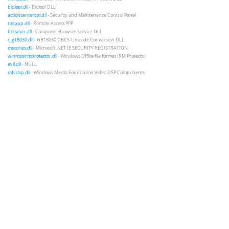
bidispl.dll
- Bidispl DLL
actioncentercpl.dll
- Security and Maintenance Control Panel
rasppp.dll
- Remote Access PPP
browser.dll
- Computer Browser Service DLL
c_g18030.dll
- GB18030 DBCS-Unicode Conversion DLL
mscories.dll
- Microsoft .NET IE SECURITY REGISTRATION
winmsoirmprotector.dll
- Windows Office file format IRM Protector
evll.dll
- NULL
mfvdsp.dll
- Windows Media Foundation Video DSP Components