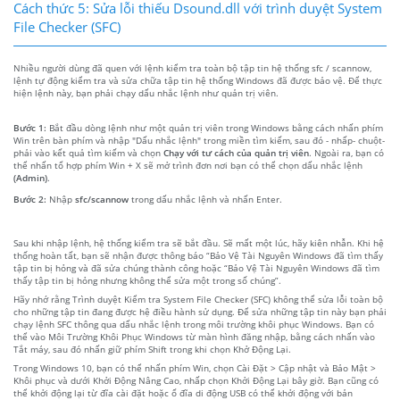
Cách thức 5: Sửa lỗi thiếu Dsound.dll với trình duyệt System
File Checker (SFC)
Nhiều người dùng đã quen với lệnh kiểm tra toàn bộ tập tin hệ thống sfc / scannow,
lệnh tự động kiểm tra và sửa chữa tập tin hệ thống Windows đã được bảo vệ. Để thực
hiện lệnh này, bạn phải chạy dấu nhắc lệnh như quản trị viên.
Bước 1:
Bắt đầu dòng lệnh như một quản trị viên trong Windows bằng cách nhấn phím
Win trên bàn phím và nhập "Dấu nhắc lệnh" trong miền tìm kiếm, sau đó - nhấp- chuột-
phải vào kết quả tìm kiếm và chọn
Chạy với tư cách của quản trị viên
. Ngoài ra, bạn có
thể nhấn tổ hợp phím Win + X sẽ mở trình đơn nơi bạn có thể chọn dấu nhắc lệnh
(Admin)
.
Bước 2:
Nhập
sfc/scannow
trong dấu nhắc lệnh và nhấn Enter.
Sau khi nhập lệnh, hệ thống kiểm tra sẽ bắt đầu. Sẽ mất một lúc, hãy kiên nhẫn. Khi hệ
thống hoàn tất, bạn sẽ nhận được thông báo “Bảo Vệ Tài Nguyên Windows đã tìm thấy
tập tin bị hỏng và đã sửa chúng thành công hoặc “Bảo Vệ Tài Nguyên Windows đã tìm
thấy tập tin bị hỏng nhưng không thể sửa một trong số chúng”.
Hãy nhớ rằng Trình duyệt Kiểm tra System File Checker (SFC) không thể sửa lỗi toàn bộ
cho những tập tin đang được hệ điều hành sử dụng. Để sửa những tập tin này bạn phải
chạy lệnh SFC thông qua dấu nhắc lệnh trong môi trường khôi phục Windows. Bạn có
thể vào Môi Trường Khôi Phục Windows từ màn hình đăng nhập, bằng cách nhấn vào
Tắt máy, sau đó nhấn giữ phím Shift trong khi chọn Khở Động Lại.
Trong Windows 10, bạn có thể nhấn phím Win, chọn Cài Đặt > Cập nhật và Bảo Mật >
Khôi phục và dưới Khởi Động Nâng Cao, nhấp chọn Khởi Động Lại bây giờ. Bạn cũng có
thể khởi động lại từ đĩa cài đặt hoặc ổ đĩa di động USB có thể khởi động với bản