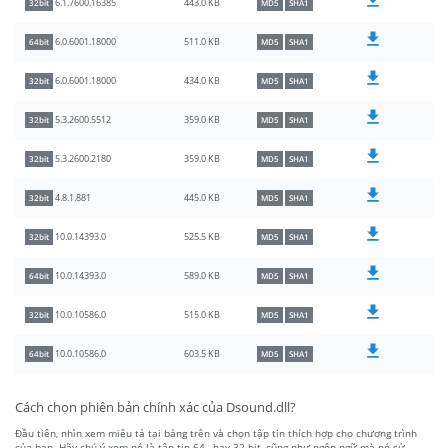
443.0 KB
6.1.7600.16385
32bit
MD5
SHA1
511.0 KB
6.0.6001.18000
64bit
MD5
SHA1
434.0 KB
6.0.6001.18000
32bit
MD5
SHA1
359.0 KB
5.3.2600.5512
32bit
MD5
SHA1
359.0 KB
5.3.2600.2180
32bit
MD5
SHA1
445.0 KB
4.8.1.881
32bit
MD5
SHA1
525.5 KB
10.0.14393.0
32bit
MD5
SHA1
589.0 KB
10.0.14393.0
64bit
MD5
SHA1
515.0 KB
10.0.10586.0
32bit
MD5
SHA1
603.5 KB
10.0.10586.0
64bit
MD5
SHA1
Cách chọn phiên bản chính xác của Dsound.dll?
Đầu tiên, nhìn xem miêu tả tại bảng trên và chọn tập tin thích hợp cho chương trình
của bạn. Hãy chú ý xem nó là tập tin 64-, hay 32-bit, cũng như ngôn ngữ mà nó sử