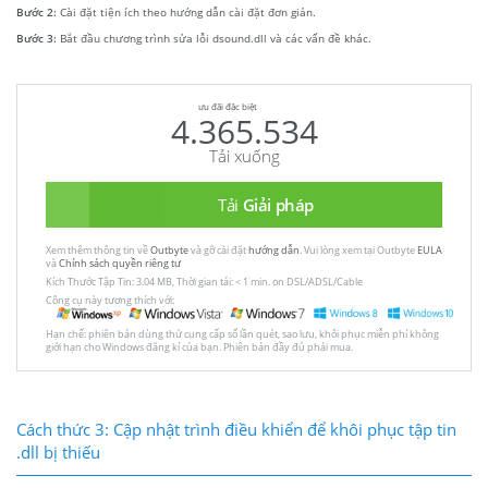
Bước 2:
Cài đặt tiện ích theo hướng dẫn cài đặt đơn giản.
Bước 3:
Bắt đầu chương trình sửa lỗi dsound.dll và các vấn đề khác.
ưu đãi đặc biệt
4.365.534
Tải xuống
Tải
Giải pháp
Xem thêm thông tin về
Outbyte
và gỡ cài đặt
hướng dẫn
. Vui lòng xem tại Outbyte
EULA
và
Chính sách quyền riêng tư
Kích Thước Tập Tin: 3.04 MB, Thời gian tải: < 1 min. on DSL/ADSL/Cable
Công cụ này tương thích với:
Hạn chế: phiên bản dùng thử cung cấp số lần quét, sao lưu, khôi phục miễn phí không
giới hạn cho Windows đăng kí của bạn. Phiên bản đầy đủ phải mua.
Cách thức 3: Cập nhật trình điều khiển để khôi phục tập tin
.dll bị thiếu