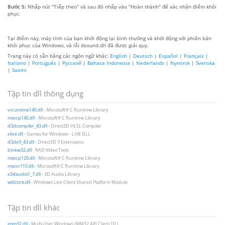
Bước 5:
Nhấp nút "Tiếp theo" và sau đó nhấp vào "Hoàn thành" để xác nhận điểm khôi
phục.
Tại điểm này, máy tính của bạn khởi động lại bình thường và khởi động với phiên bản
khôi phục của Windows, và lỗi dsound.dll đã được giải quy.
Trang này có sẵn bằng các ngôn ngữ khác:
English
|
Deutsch
|
Español
|
Français
|
Italiano
|
Português
|
Русский
|
Bahasa Indonesia
|
Nederlands
|
Nynorsk
|
Svenska
|
Suomi
Tập tin dll thông dụng
vcruntime140.dll
- Microsoft® C Runtime Library
msvcp140.dll
- Microsoft® C Runtime Library
d3dcompiler_43.dll
- Direct3D HLSL Compiler
xlive.dll
- Games for Windows - LIVE DLL
d3dx9_43.dll
- Direct3D 9 Extensions
binkw32.dll
- RAD Video Tools
msvcp120.dll
- Microsoft® C Runtime Library
msvcr110.dll
- Microsoft® C Runtime Library
x3daudio1_7.dll
- 3D Audio Library
wldcore.dll
- Windows Live Client Shared Platform Module
Tập tin dll khác
imm32.dll
- Multi-User Windows IMM32 API Client DLL