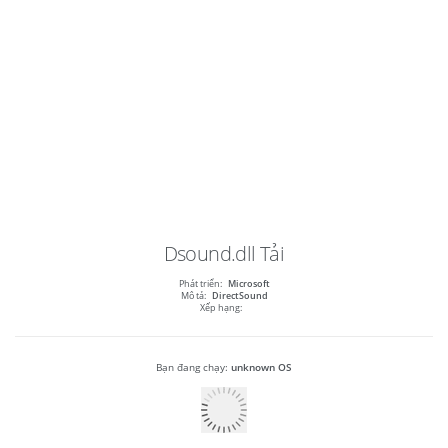
Dsound.dll
Tải
Phát triển:
Microsoft
Mô tả:
DirectSound
Xếp hạng:
Bạn đang chạy:
unknown OS