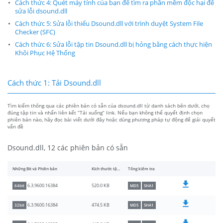
Cách thức 4: Quét máy tính của bạn để tìm ra phần mềm độc hại để
sửa lỗi dsound.dll
Cách thức 5: Sửa lỗi thiếu Dsound.dll với trình duyệt System File
Checker (SFC)
Cách thức 6: Sửa lỗi tập tin Dsound.dll bị hỏng bằng cách thực hiện
Khôi Phục Hệ Thống
Cách thức 1: Tải Dsound.dll
Tìm kiếm thông qua các phiên bản có sẵn của dsound.dll từ danh sách bên dưới, chọ
đúng tập tin và nhấn liên kết “Tải xuống” link. Nếu bạn không thể quyết định chọn
phiên bản nào, hãy đọc bài viết dưới đây hoặc dùng phương pháp tự động để giải quyết
vấn đề
Dsound.dll, 12 các phiên bản có sẵn
Những Bit và Phiên bản
Kích thước tập tin
Tổng kiểm tra
520.0 KB
6.3.9600.16384
64bit
MD5
SHA1
474.5 KB
6.3.9600.16384
32bit
MD5
SHA1