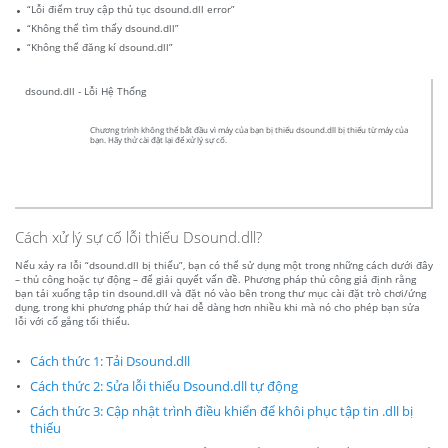
“Lỗi điểm truy cập thủ tục dsound.dll error”
“Không thể tìm thấy dsound.dll”
“Không thể đăng kí dsound.dll”
dsound.dll - Lỗi Hệ Thống
Chương trình không thể bắt đầu vì máy của bạn bị thiếu dsound.dll bị thiếu từ máy của
bạn. Hãy thử cài đặt lại để xử lý sự cố.
Cách xử lý sự cố lỗi thiếu Dsound.dll?
Nếu xảy ra lỗi “dsound.dll bị thiếu”, bạn có thể sử dụng một trong những cách dưới đây
– thủ công hoặc tự động – để giải quyết vấn đề. Phương pháp thủ công giả định rằng
bạn tải xuống tập tin dsound.dll và đặt nó vào bên trong thư mục cài đặt trò chơi/ứng
dụng, trong khi phương pháp thứ hai dễ dàng hơn nhiều khi mà nó cho phép bạn sửa
lỗi với cố gắng tối thiểu.
Cách thức 1: Tải Dsound.dll
Cách thức 2: Sửa lỗi thiếu Dsound.dll tự động
Cách thức 3: Cập nhật trình điều khiển để khôi phục tập tin .dll bị
thiếu