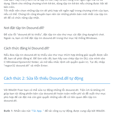
dụng. Dành cho những chương trình 64-bit, dùng tập tin 64-bit nếu chúng được liệt kê
bên trên.
Tốt nhất nên chọn những tập tin dll phù hợp với ngôn ngữ trong chương trình của bạn,
nếu có thể. Chúng tôi cũng khuyên bạn nên tải những phiên bản mới nhất của tập tin
dll để có chức năng cập nhật.
Nơi đặt tập tin Dsound.dll?
Để sửa lỗi “dsound.dll bị thiếu”, đặt tập tin vào thư mục cài đặt ứng dụng/trò chơi.
Ngoài ra, bạn có thể đặt tập tin dsound.dll trong thư mục hệ thống Windows.
Cách thức đăng kí Dsound.dll?
Nếu đưa tập tin dsound.dll bị thiếu vào thư mục thích hợp không giải quyết được vấn
đề, bạn sẽ phải đăng kí. Để làm việc đó, bạn hãy sao chép tập tin DLL của mình vào
C:\Windows\System32 folder, và mở dấu nhắc lệnh với quyền quản trị. Tại đó, nhập
“regsvr32 dsound.dll” và nhấn Enter.
Cách thức 2: Sửa lỗi thiếu Dsound.dll tự động
Với WikiDll Fixer bạn có thể sửa tự động những lỗi dsound.dll. Tiện ích là không chỉ
giúp bạn tải đúng phiên bản của dsound.dll hoàn toàn miễn phí và đề xuất thư mục
phù hợp để cài đặt mà còn giải quyết những vấn đề có liên quan đến tập tin
dsound.dll.
Bước 1:
Nhấn vào nút
“Tải App. ”
để tải công cụ tự động, được cung cấp bởi WikiDll.