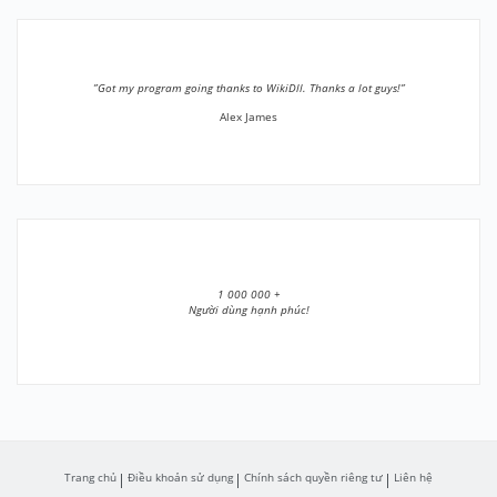
”Got my program going thanks to WikiDll. Thanks a lot guys!”
Alex James
1 000 000 +
Người dùng hạnh phúc!
Trang chủ
Điều khoản sử dụng
Chính sách quyền riêng tư
Liên hệ