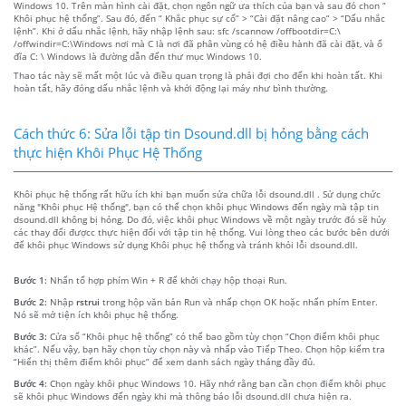
Windows 10. Trên màn hình cài đặt, chọn ngôn ngữ ưa thích của bạn và sau đó chon “
Khôi phục hệ thống”. Sau đó, đến “ Khắc phục sự cố” > “Cài đặt nâng cao” > “Dấu nhắc
lệnh”. Khi ở dấu nhắc lệnh, hãy nhập lệnh sau: sfc /scannow /offbootdir=C:\
/offwindir=C:\Windows nơi mà C là nơi đã phân vùng có hệ điều hành đã cài đặt, và ổ
đĩa C: \ Windows là đường dẫn đến thư mục Windows 10.
Thao tác này sẽ mất một lúc và điều quan trọng là phải đợi cho đến khi hoàn tất. Khi
hoàn tất, hãy đóng dấu nhắc lệnh và khởi động lại máy như bình thường.
Cách thức 6: Sửa lỗi tập tin Dsound.dll bị hỏng bằng cách
thực hiện Khôi Phục Hệ Thống
Khôi phục hệ thống rất hữu ích khi bạn muốn sửa chữa lỗi dsound.dll . Sử dụng chức
năng "Khôi phục Hệ thống", bạn có thể chọn khôi phục Windows đến ngày mà tập tin
dsound.dll không bị hỏng. Do đó, việc khôi phục Windows về một ngày trước đó sẽ hủy
các thay đổi đượcc thực hiện đối với tập tin hệ thống. Vui lòng theo các bước bên dưới
để khôi phục Windows sử dụng Khôi phục hệ thống và tránh khỏi lỗi dsound.dll.
Bước 1:
Nhấn tổ hợp phím Win + R để khởi chạy hộp thoại Run.
Bước 2:
Nhập
rstrui
trong hộp văn bản Run và nhấp chọn OK hoặc nhấn phím Enter.
Nó sẽ mở tiện ích khôi phục hệ thống.
Bước 3:
Cửa sổ “Khôi phục hệ thống” có thể bao gồm tùy chọn “Chọn điểm khôi phục
khác”. Nếu vậy, bạn hãy chọn tùy chọn này và nhấp vào Tiếp Theo. Chọn hộp kiểm tra
“Hiển thị thêm điểm khôi phục” để xem danh sách ngày tháng đầy đủ.
Bước 4:
Chọn ngày khôi phục Windows 10. Hãy nhớ rằng bạn cần chọn điểm khôi phục
sẽ khôi phục Windows đến ngày khi mà thông báo lỗi dsound.dll chưa hiện ra.