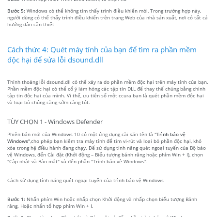
Bước 5:
Windows có thể không tìm thấy trình điều khiển mới, Trong trường hợp này,
người dùng có thể thấy trình điều khiển trên trang Web của nhà sản xuất, nơi có tất cả
hướng dẫn cần thiết
Cách thức 4: Quét máy tính của bạn để tìm ra phần mềm
độc hại để sửa lỗi dsound.dll
Thỉnh thoảng lỗi dsound.dll có thể xảy ra do phần mềm độc hại trên máy tính của bạn.
Phần mềm độc hại có thể cố ý làm hỏng các tập tin DLL để thay thế chúng bằng chính
tập tin độc hại của mình. Vì thế, ưu tiên số một ccura bạn là quét phần mềm độc hại
và loại bỏ chúng càng sớm càng tốt.
TÙY CHỌN 1 - Windows Defender
Phiên bản mới của Windows 10 có một ứng dụng cài sẵn tên là
"Trình bảo vệ
Windows"
,cho phép bạn kiểm tra máy tính để tìm vi-rút và loại bỏ phần độc hại, khó
xóa trong hệ điều hành đang chạy. Để sử dụng tính năng quét ngoại tuyến của Bộ bảo
vệ Windows, đến Cài đặt (Khởi động – Biểu tượng bánh răng hoặc phím Win + I), chọn
"Cập nhật và Bảo mật" và đến phần "Trình bảo vệ Windows".
Cách sử dụng tính năng quét ngoại tuyến của trình bảo vệ Windows
Bước 1:
Nhấn phím Win hoặc nhấp chọn Khởi động và nhấp chọn biểu tượng Bánh
răng. Hoặc nhấn tổ hợp phím Win + I.