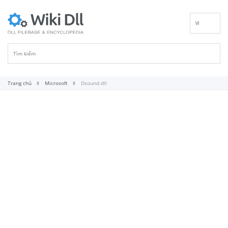
VI
EN
DE
ES
FR
Trang chủ
Microsoft
Dsound.dll
IT
PT
RU
ID
NL
NN
SV
FI