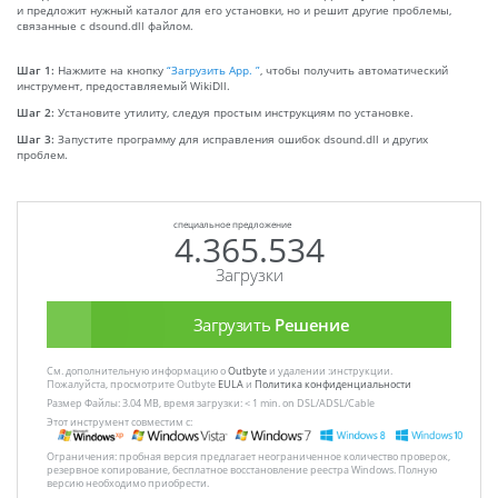
и предложит нужный каталог для его установки, но и решит другие проблемы,
связанные с dsound.dll файлом.
Шаг 1:
Нажмите на кнопку
“Загрузить App. ”
, чтобы получить автоматический
инструмент, предоставляемый WikiDll.
Шаг 2:
Установите утилиту, следуя простым инструкциям по установке.
Шаг 3:
Запустите программу для исправления ошибок dsound.dll и других
проблем.
специальное предложение
4.365.534
Загрузки
Загрузить
Решение
См. дополнительную информацию о
Outbyte
и удалении :инструкции.
Пожалуйста, просмотрите Outbyte
EULA
и
Политика конфиденциальности
Размер Файлы: 3.04 MB, время загрузки: < 1 min. on DSL/ADSL/Cable
Этот инструмент совместим с:
Ограничения: пробная версия предлагает неограниченное количество проверок,
резервное копирование, бесплатное восстановление реестра Windows. Полную
версию необходимо приобрести.