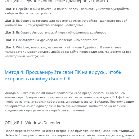
ОПЦИЯ 2 - Ручное Обновление Драйверов Устройств
Шаг 1:
Перейти в окно поиска на панели задач - написать Диспетчер устройств -
выбрать Диспетчер устройств
Шаг 2:
Выберите категорию для просмотра имен устройств - щелкните правой
кнопкой мыши то устройство, которое необходимо
Шаг 3:
Выберите Автоматический поиск обновленных драйверов
Шаг 4:
Посмотрите на драйвер обновления и выберите его
Шаг 5:
Windows, возможно, не сможет найти новый драйвер. В этом случае
пользователь может увидеть драйвер на сайте производителя, где доступны все
необходимые инструкции
Метод 4: Просканируйте свой ПК на вирусы, чтобы
исправить ошибку dsound.dll
Иногда ошибка dsound.dll может произойти из-за вредоносного ПО на вашем
компьютере. Вредоносная программа может намеренно повреждать DLL-файлы,
чтобы заменить их своими собственными вредоносными файлами. Поэтому вашим
приоритетом номер один должно быть сканирование компьютера на наличие
вредоносных программ и их скорейшее устранение.
ОПЦИЯ 1 - Windows Defender
Новая версия Windows 10 имеет встроенное приложение под названием
"Windows
Defender"
, которое позволяет проверять компьютер на наличие вирусов и удалять