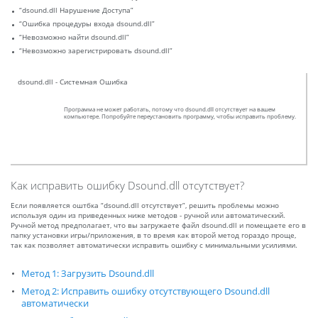
“dsound.dll Нарушение Доступа”
“Ошибка процедуры входа dsound.dll”
“Невозможно найти dsound.dll”
“Невозможно зарегистрировать dsound.dll”
dsound.dll - Системная Ошибка
Программа не может работать, потому что dsound.dll отсутствует на вашем
компьютере. Попробуйте переустановить программу, чтобы исправить проблему.
Как исправить ошибку Dsound.dll отсутствует?
Если появляется оштбка “dsound.dll отсутствует”, решить проблемы можно
используя один из приведенных ниже методов - ручной или автоматический.
Ручной метод предполагает, что вы загружаете файл dsound.dll и помещаете его в
папку установки игры/приложения, в то время как второй метод гораздо проще,
так как позволяет автоматически исправить ошибку с минимальными усилиями.
Метод 1: Загрузить Dsound.dll
Метод 2: Исправить ошибку отсутствующего Dsound.dll
автоматически