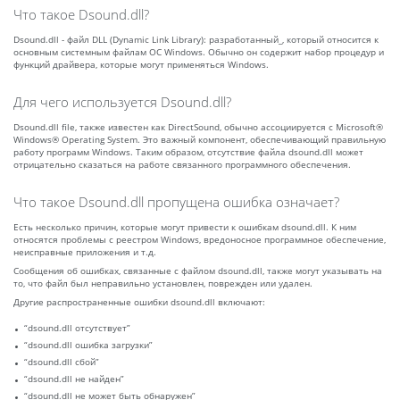
Что такое Dsound.dll?
Dsound.dll - файл DLL (Dynamic Link Library): разработанный_, который относится к
основным системным файлам ОС Windows. Обычно он содержит набор процедур и
функций драйвера, которые могут применяться Windows.
Для чего используется Dsound.dll?
Dsound.dll file, также известен как DirectSound, обычно ассоциируется с Microsoft®
Windows® Operating System. Это важный компонент, обеспечивающий правильную
работу программ Windows. Таким образом, отсутствие файла dsound.dll может
отрицательно сказаться на работе связанного программного обеспечения.
Что такое Dsound.dll пропущена ошибка означает?
Есть несколько причин, которые могут привести к ошибкам dsound.dll. К ним
относятся проблемы с реестром Windows, вредоносное программное обеспечение,
неисправные приложения и т.д.
Сообщения об ошибках, связанные с файлом dsound.dll, также могут указывать на
то, что файл был неправильно установлен, поврежден или удален.
Другие распространенные ошибки dsound.dll включают:
“dsound.dll отсутствует”
“dsound.dll ошибка загрузки”
“dsound.dll сбой”
“dsound.dll не найден”
“dsound.dll не может быть обнаружен”