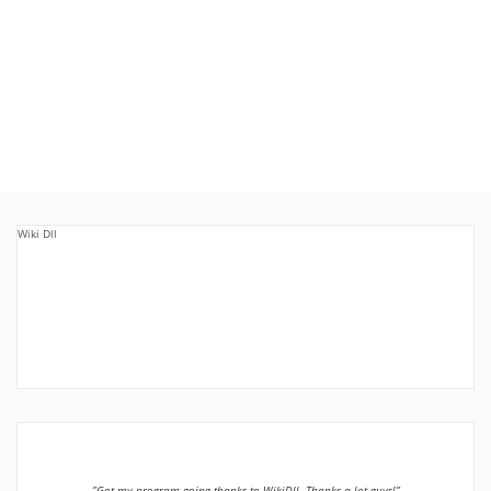
Wiki Dll
”Got my program going thanks to WikiDll. Thanks a lot guys!”