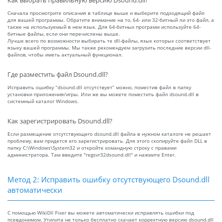
Как выбрать правильную версию Dsound.dll?
Сначала просмотрите описания в таблице выше и выберите подходящий файл
для вашей программы. Обратите внимание на то, 64- или 32-битный ли это файл, а
также на используемый в нем язык. Для 64-битных программ используйте 64-
битные файлы, если они перечислены выше.
Лучше всего по возможности выбирать те dll-файлы, язык которых соответствует
языку вашей программы. Мы также рекомендуем загрузить последние версии dll-
файлов, чтобы иметь актуальный функционал.
Где разместить файл Dsound.dll?
Исправить ошибку “dsound.dll отсутствует” можно, поместив файл в папку
установки приложения/игры. Или же вы можете поместить файл dsound.dll в
системный каталог Windows.
Как зарегистрировать Dsound.dll?
Если размещение отсутствующего dsound.dll файла в нужном каталоге не решает
проблему, вам придется его зарегистрировать. Для этого скопируйте файл DLL в
папку C:\Windows\System32 и откройте командную строку с правами
администратора. Там введите "regsvr32dsound.dll" и нажмите Enter.
Метод 2: Исправить ошибку отсутствующего Dsound.dll
автоматически
С помощью WikiDll Fixer вы можете автоматически исправлять ошибки под
псевдонимом. Утилита не только бесплатно скачает корректную версию dsound.dll