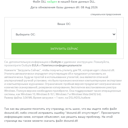
Файл DLL
найден
в нашей базе данных DLL.
Дата обновления базы данных dll:
08 Aug 2026
специальное предложение
Ваша ОС:
ЗАГРУЗИТЬ СЕЙЧАС
См. дополнительную информацию о
Outbyte
и удалении :инструкции. Пожалуйста,
просмотрите Outbyte
EULA
и
Политика конфиденциальности
Нажмите
"Загрузить Сейчас"
, чтобы получить утилиту для ПК, которая идет с dsound.dll.
Утилита автоматически определит отсутствующие dll и предложит установить их
автоматически. Будучи простой в использовании утилитой, она является отличной
альтернативой ручной установке, что было признано многими компьютерными экспертами
и компьютерными журналами. Ограничения: пробная версия предлагает неограниченное
количество сканирований, резервное копирование, бесплатное восстановление реестра
Windows. Полную версию необходимо приобрести. Она поддерживает такие операционные
системы, как Windows 10, Windows 8 / 8.1, Windows 7 и Windows Vista (64/32 bit).
Размер файла: 3,04 Мб, Время загрузки: < 1 мин. на DSL/ADSL/кабеле
Так как вы решили посетить эту страницу, есть шанс, что вы ищете либо файл
dsound.dll, либо способ исправить ошибку “dsound.dll отсутствует”. Просмотрите
информацию ниже, которая объясняет, как решить вашу проблему. На этой
странице вы также можете скачать файл dsound.dll