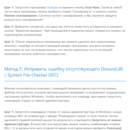
Шаг 1:
Запустите программу
Outbyte
и нажмите кнопку
Scan Now
. Также в левой
части окна программы можно выбрать опцию "Сканировать" и нажать кнопку
Полное сканирование
. Система начнет сканирование, и Вы сможете увидеть
результаты сканирования".
Шаг 2:
Выберите элементы, которые вы хотите поместить в карантин и нажмите
кнопку "Карантин выбран". При помещении в карантин может появиться запрос на
перезагрузку компьютера.
Шаг 3:
"После перезапуска программы вы можете удалить все карантинные
объекты, перейдя в соответствующий раздел программы или восстановить
некоторые из них, если выяснилось, что после карантина что-то из вашей
программы начало работать некорректно.
Метод 5: Исправить ошибку отсутствующего Dsound.dll
с System File Checker (SFC)
Многие пользователи знакомы с командой проверки целостности системных
файлов sfc/scannow, которая автоматически проверяет и исправляет защищенные
системные файлы Windows. Чтобы выполнить эту команду, вам нужно запустить
командную строку от имени администратора.
Шаг 1:
Запустите командную строку от имени администратора в Windows, нажав
клавишу Win на клавиатуре и введя "Командную строку" в поле поиска, затем -
щелкните правой кнопкой мыши по результату и выберите
Запустить от имени
администратора
. В качестве альтернативы можно нажать комбинацию клавиш
Win + X, в результате чего откроется меню, в котором можно выбрать
Command