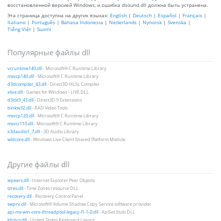
восстановленной версией Windows, и ошибка dsound.dll должна быть устранена.
Эта страница доступна на других языках:
English
|
Deutsch
|
Español
|
Français
|
Italiano
|
Português
|
Bahasa Indonesia
|
Nederlands
|
Nynorsk
|
Svenska
|
Tiếng Việt
|
Suomi
Популярные файлы dll
vcruntime140.dll
- Microsoft® C Runtime Library
msvcp140.dll
- Microsoft® C Runtime Library
d3dcompiler_43.dll
- Direct3D HLSL Compiler
xlive.dll
- Games for Windows - LIVE DLL
d3dx9_43.dll
- Direct3D 9 Extensions
binkw32.dll
- RAD Video Tools
msvcp120.dll
- Microsoft® C Runtime Library
msvcr110.dll
- Microsoft® C Runtime Library
x3daudio1_7.dll
- 3D Audio Library
wldcore.dll
- Windows Live Client Shared Platform Module
Другие файлы dll
iepeers.dll
- Internet Explorer Peer Objects
tzres.dll
- Time Zones resource DLL
recovery.dll
- Recovery Control Panel
swprv.dll
- Microsoft® Volume Shadow Copy Service software provider
api-ms-win-core-threadpool-legacy-l1-1-0.dll
- ApiSet Stub DLL
kbdus.dll
- United States Keyboard Layout