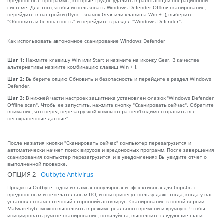
вредоносные программы, которые трудно удалить в работающей операционной
системе. Для того, чтобы использовать Windows Defender Offline сканирование,
перейдите в настройки (Пуск - значок Gear или клавиша Win + I), выберите
"Обновить и безопасность" и перейдите в раздел "Windows Defender".
Как использовать автономное сканирование Windows Defender
Шаг 1:
Нажмите клавишу Win или Start и нажмите на иконку Gear. В качестве
альтернативы нажмите комбинацию клавиш Win + I.
Шаг 2:
Выберите опцию Обновить и безопасность и перейдите в раздел Windows
Defender.
Шаг 3:
В нижней части настроек защитника установлен флажок "Windows Defender
Offline scan". Чтобы ее запустить, нажмите кнопку "Сканировать сейчас". Обратите
внимание, что перед перезагрузкой компьютера необходимо сохранить все
несохраненные данные".
После нажатия кнопки "Сканировать сейчас" компьютер перезагрузится и
автоматически начнет поиск вирусов и вредоносных программ. После завершения
сканирования компьютер перезагрузится, и в уведомлениях Вы увидите отчет о
выполненной проверке.
ОПЦИЯ 2 -
Outbyte Antivirus
Продукты Outbyte - одни из самых популярных и эффективных для борьбы с
вредоносным и нежелательным ПО, и они принесут пользу даже тогда, когда у вас
установлен качественный сторонний антивирус. Сканирование в новой версии
Malwarebyte можно выполнять в режиме реального времени и вручную. Чтобы
инициировать ручное сканирование, пожалуйста, выполните следующие шаги: