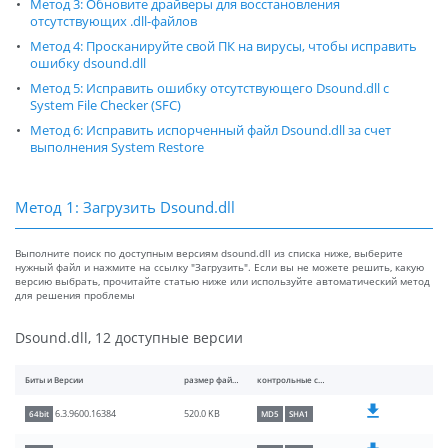
Метод 3: Обновите драйверы для восстановления
отсутствующих .dll-файлов
Метод 4: Просканируйте свой ПК на вирусы, чтобы исправить
ошибку dsound.dll
Метод 5: Исправить ошибку отсутствующего Dsound.dll с
System File Checker (SFC)
Метод 6: Исправить испорченный файл Dsound.dll за счет
выполнения System Restore
Метод 1: Загрузить Dsound.dll
Выполните поиск по доступным версиям dsound.dll из списка ниже, выберите
нужный файл и нажмите на ссылку "Загрузить". Если вы не можете решить, какую
версию выбрать, прочитайте статью ниже или используйте автоматический метод
для решения проблемы
Dsound.dll, 12 доступные версии
Биты и Версии
размер файлы
контрольные суммы
520.0 KB
6.3.9600.16384
64bit
MD5
SHA1