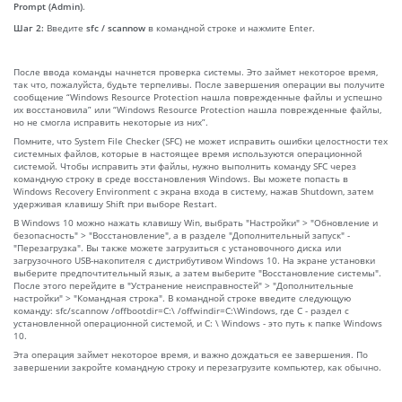
Prompt (Admin)
.
Шаг 2:
Введите
sfc / scannow
в командной строке и нажмите Enter.
После ввода команды начнется проверка системы. Это займет некоторое время,
так что, пожалуйста, будьте терпеливы. После завершения операции вы получите
сообщение “Windows Resource Protection нашла поврежденные файлы и успешно
их восстановила” или “Windows Resource Protection нашла поврежденные файлы,
но не смогла исправить некоторые из них”.
Помните, что System File Checker (SFC) не может исправить ошибки целостности тех
системных файлов, которые в настоящее время используются операционной
системой. Чтобы исправить эти файлы, нужно выполнить команду SFC через
командную строку в среде восстановления Windows. Вы можете попасть в
Windows Recovery Environment с экрана входа в систему, нажав Shutdown, затем
удерживая клавишу Shift при выборе Restart.
В Windows 10 можно нажать клавишу Win, выбрать "Настройки" > "Обновление и
безопасность" > "Восстановление", а в разделе "Дополнительный запуск" -
"Перезагрузка". Вы также можете загрузиться с установочного диска или
загрузочного USB-накопителя с дистрибутивом Windows 10. На экране установки
выберите предпочтительный язык, а затем выберите "Восстановление системы".
После этого перейдите в "Устранение неисправностей" > "Дополнительные
настройки" > "Командная строка". В командной строке введите следующую
команду: sfc/scannow /offbootdir=C:\ /offwindir=C:\Windows, где C - раздел с
установленной операционной системой, и C: \ Windows - это путь к папке Windows
10.
Эта операция займет некоторое время, и важно дождаться ее завершения. По
завершении закройте командную строку и перезагрузите компьютер, как обычно.