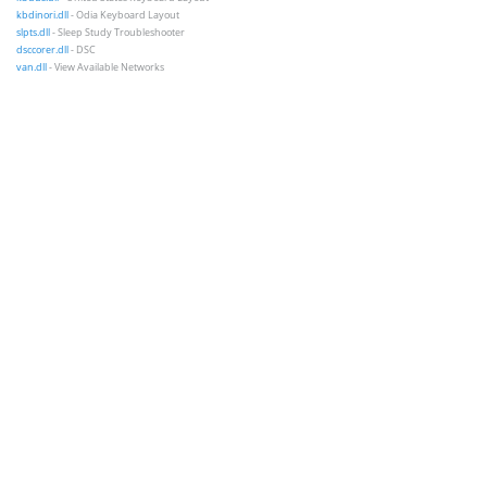
kbdinori.dll
- Odia Keyboard Layout
slpts.dll
- Sleep Study Troubleshooter
dsccorer.dll
- DSC
van.dll
- View Available Networks