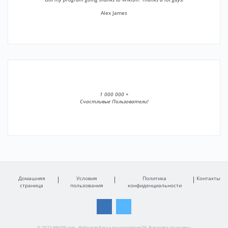
Alex James
1 000 000 +
Счастливые Пользователи!
Домашняя
Условия
Политика
Контакты
страница
пользования
конфиденциальности
© 2023 WikiDll.com - Файловая база и энциклопедия Dll. Все права защищены.