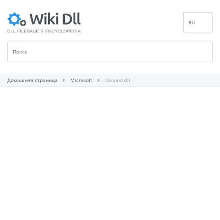
RU
EN
DE
ES
FR
Домашняя страница
Microsoft
Dsound.dll
IT
PT
ID
NL
NN
SV
VI
FI