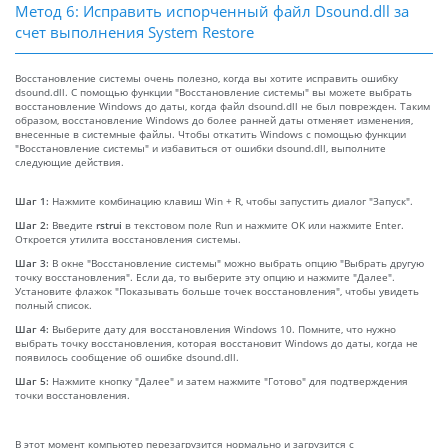
Метод 6: Исправить испорченный файл Dsound.dll за
счет выполнения System Restore
Восстановление системы очень полезно, когда вы хотите исправить ошибку
dsound.dll. С помощью функции "Восстановление системы" вы можете выбрать
восстановление Windows до даты, когда файл dsound.dll не был поврежден. Таким
образом, восстановление Windows до более ранней даты отменяет изменения,
внесенные в системные файлы. Чтобы откатить Windows с помощью функции
"Восстановление системы" и избавиться от ошибки dsound.dll, выполните
следующие действия.
Шаг 1:
Нажмите комбинацию клавиш Win + R, чтобы запустить диалог "Запуск".
Шаг 2:
Введите
rstrui
в текстовом поле Run и нажмите OK или нажмите Enter.
Откроется утилита восстановления системы.
Шаг 3:
В окне "Восстановление системы" можно выбрать опцию "Выбрать другую
точку восстановления". Если да, то выберите эту опцию и нажмите "Далее".
Установите флажок "Показывать больше точек восстановления", чтобы увидеть
полный список.
Шаг 4:
Выберите дату для восстановления Windows 10. Помните, что нужно
выбрать точку восстановления, которая восстановит Windows до даты, когда не
появилось сообщение об ошибке dsound.dll.
Шаг 5:
Нажмите кнопку "Далее" и затем нажмите "Готово" для подтверждения
точки восстановления.
В этот момент компьютер перезагрузится нормально и загрузится с