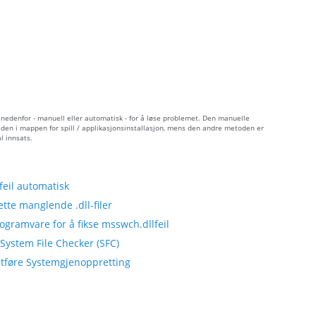
nedenfor - manuell eller automatisk - for å løse problemet. Den manuelle
 den i mappen for spill / applikasjonsinstallasjon, mens den andre metoden er
l innsats.
eil automatisk
tte manglende .dll-filer
ogramvare for å fikse msswch.dllfeil
System File Checker (SFC)
 utføre Systemgjenoppretting