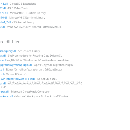
43.dll
- Direct3D 9 Extensions
2.dll
- RAD Video Tools
20.dll
- Microsoft® C Runtime Library
10.dll
- Microsoft® C Runtime Library
io1_7.dll
- 3D Audio Library
e.dll
- Windows Live Client Shared Platform Module
e dll-filer
uredquery.dll
- Structured Query
ys.dll
- SysPrep module for Reseting Data Drive ACL
v.dll
- e_Db 5.0 for Windows edb1 native database driver
pgrademigrationplugin.dll
- Appx Upgrade Migration Plugin
.dll
- Tjänst för nollkonfiguration av trådlösa tjänster
.dll
- Microsoft ScriptO
-win-ntuser-private-l1-1-0.dll
- ApiSet Stub DLL
r.dll
- ÃÂšÃ‘Â€ÃÂ¸ÃÂ¿Ã‘Â‚ÃÂ¾ÃÂ¿Ã‘Â€ÃÂ¾ÃÂ²ÃÂ°ÃÂ¹ÃÂ´ÃÂµÃ‘Â€
 CSP
pos.dll
- Microsoft DirectMusic Composer
rokerax.dll
- Microsoft Workspace Broker ActiveX Control