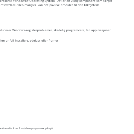
Microsoft® Windows® Operating System. Det er en viktig komponent som sørger
sswch.dll-filen mangler, kan det påvirke arbeidet til den tilknyttede
nkluderer Windows-registerproblemer, skadelig programvare, feil applikasjoner,
en er feil installert, ødelagt eller fjernet
skinen din. Prøv å installere programmet på nytt