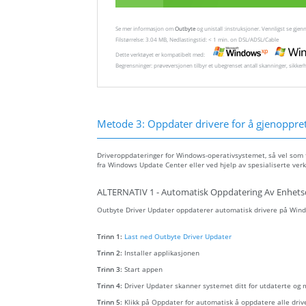
Se mer informasjon om
Outbyte
og unistall :instruksjoner. Vennligst se gj
Filstørrelse: 3.04 MB, Nedlastingstid: < 1 min. on DSL/ADSL/Cable
Dette verktøyet er kompatibelt med:
Begrensninger: prøveversjonen tilbyr et ubegrenset antall skanninger, sikker
Metode 3: Oppdater drivere for å gjenopprett
Driveroppdateringer for Windows-operativsystemet, så vel som fo
fra Windows Update Center eller ved hjelp av spesialiserte verk
ALTERNATIV 1 - Automatisk Oppdatering Av Enhets
Outbyte Driver Updater oppdaterer automatisk drivere på Wind
Trinn 1:
Last ned Outbyte Driver Updater
Trinn 2:
Installer applikasjonen
Trinn 3:
Start appen
Trinn 4:
Driver Updater skanner systemet ditt for utdaterte og
Trinn 5:
Klikk på Oppdater for automatisk å oppdatere alle driv