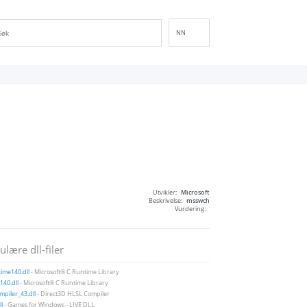
NN
EN
DE
ES
FR
IT
PT
RU
ID
Utvikler:
Microsoft
NL
Beskrivelse:
msswch
Vurdering:
SV
VI
lære dll-filer
FI
ime140.dll
- Microsoft® C Runtime Library
40.dll
- Microsoft® C Runtime Library
piler_43.dll
- Direct3D HLSL Compiler
ll
- Games for Windows - LIVE DLL