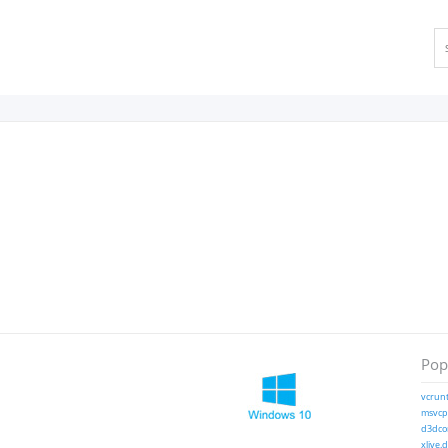
Popu
vcrunt
msvcp1
d3dcom
xlive.d