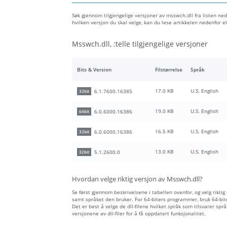
Søk gjennom tilgjengelige versjoner av msswch.dll fra listen nede
hvilken versjon du skal velge, kan du lese artikkelen nedenfor
Msswch.dll, :telle tilgjengelige versjoner
Bits & Version
Filstørrelse
Språk
17.0 KB
U.S. English
6.1.7600.16385
32bit
19.0 KB
U.S. English
6.0.6000.16386
64bit
16.5 KB
U.S. English
6.0.6000.16386
32bit
13.0 KB
U.S. English
5.1.2600.0
32bit
Hvordan velge riktig versjon av Msswch.dll?
Se først gjennom beskrivelsene i tabellen ovenfor, og velg riktig
samt språket den bruker. For 64-biters programmer, bruk 64-biter
Det er best å velge de dll-filene hvilket språk som tilsvarer spr
versjonene av dll-filer for å få oppdatert funksjonalitet.