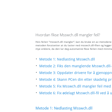
Hvordan fikse Msswch.dll mangler feil?
Hvis feilen "msswch.dll mangler", kan du bruke en av metodene 
metoden forutsetter at du laster ned msswch.dll-filen og legger
mye enklere, da den lar deg automatisk fikse feilen med minima
Metode 1: Nedlasting Msswch.dll
Metode 2: Fiks den manglende Msswch.dll-f
Metode 3: Oppdater drivere for å gjenoppre
Metode 4: Skann PCen din etter skadelig pr
Metode 5: Fix Msswch.dll mangler feil med 
Metode 6: Fix ødelagt Msswch.dll-fil ved å
Metode 1: Nedlasting Msswch.dll