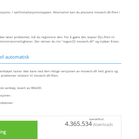
kasjons- / spillinstallasjonsmappen. Alternativt kan du plassere msswch.dll-filen i
kke løser problemet, må du registrere den. For å gjøre det, kopier DLL-filen til
istratorrettigheter. Der skriver du inn “regsvr32 msswch.dll” og trykker Enter.
il automatisk
erktøyet laster ikke bare ned den riktige versjonen av msswch.dll helt gratis og
 problemer relatert til msswch.dll-filen.
sk verktøy, levert av WikiDll.
ksjoner.
problemer.
spesialtilbud
4.365.534
downloads
ing