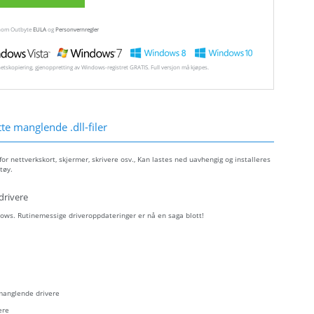
ennom Outbyte
EULA
og
Personvernregler
hetskopiering, gjenoppretting av Windows-registret GRATIS. Full versjon må kjøpes.
e manglende .dll-filer
r nettverkskort, skjermer, skrivere osv., Kan lastes ned uavhengig og installeres
tøy.
drivere
ows. Rutinemessige driveroppdateringer er nå en saga blott!
 manglende drivere
ere