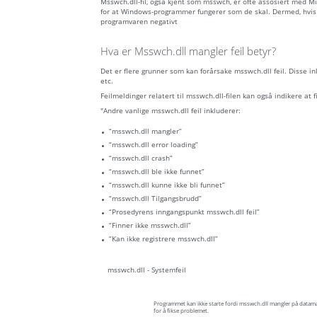
Msswch.dll-fil, også kjent som msswch, er ofte assosiert med 
for at Windows-programmer fungerer som de skal. Dermed, hvis m
programvaren negativt
Hva er Msswch.dll mangler feil betyr?
Det er flere grunner som kan forårsake msswch.dll feil. Disse i
etc.
Feilmeldinger relatert til msswch.dll-filen kan også indikere at fil
"Andre vanlige msswch.dll feil inkluderer:
“msswch.dll mangler”
“msswch.dll error loading”
“msswch.dll crash”
“msswch.dll ble ikke funnet”
“msswch.dll kunne ikke bli funnet”
“msswch.dll Tilgangsbrudd”
“Prosedyrens inngangspunkt msswch.dll feil”
“Finner ikke msswch.dll”
“Kan ikke registrere msswch.dll”
msswch.dll - Systemfeil
Programmet kan ikke starte fordi msswch.dll mangler på datama
for å fikse problemet.