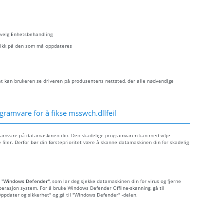
- velg Enhetsbehandling
eklikk på den som må oppdateres
let kan brukeren se driveren på produsentens nettsted, der alle nødvendige
gramvare for å fikse msswch.dllfeil
gramvare på datamaskinen din. Den skadelige programvaren kan med vilje
filer. Derfor bør din førsteprioritet være å skanne datamaskinen din for skadelig
t
"Windows Defender"
, som lar deg sjekke datamaskinen din for virus og fjerne
perasjon system. For å bruke Windows Defender Offline-skanning, gå til
 "Oppdater og sikkerhet" og gå til "Windows Defender" -delen.