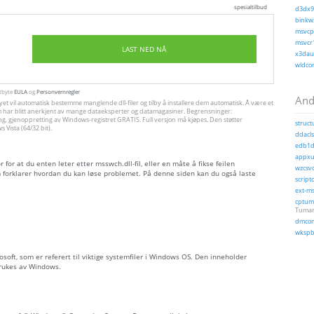
spesialtilbud
d3dx9_
binkw3
msvcp1
msvcr1
LAST NED NÅ
x3daud
wldcor
utbyte
EULA
og
Personvernregler
Andr
yet vil automatisk bestemme manglende dll-filer og tilby å installere dem automatisk. Å være et
, som har blitt anerkjent av mange dataeksperter og datamagasiner. Begrensninger:
ng, gjenoppretting av Windows-registret GRATIS. Full versjon må kjøpes. Den støtter
struct
Vista (64/32 bit).
ddacls
edb1dr
appxu
for at du enten leter etter msswch.dll-fil, eller en måte å fikse feilen
wzcsvc
forklarer hvordan du kan løse problemet. På denne siden kan du også laste
scripto
ext-ms
cptuma
Tumar
dmcom
wkspb
crosoft, som er referert til viktige systemfiler i Windows OS. Den inneholder
brukes av Windows.