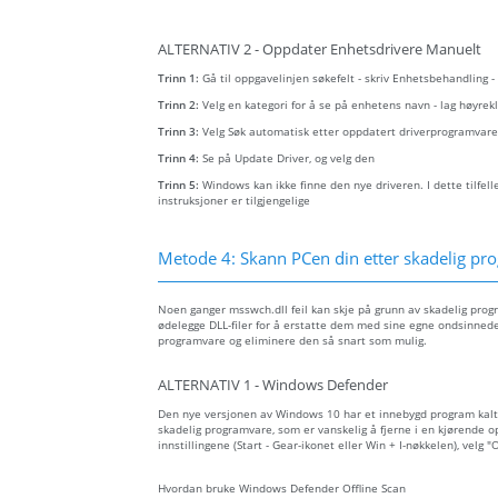
ALTERNATIV 2 - Oppdater Enhetsdrivere Manuelt
Trinn 1:
Gå til oppgavelinjen søkefelt - skriv Enhetsbehandling 
Trinn 2:
Velg en kategori for å se på enhetens navn - lag høyr
Trinn 3:
Velg Søk automatisk etter oppdatert driverprogramvare
Trinn 4:
Se på Update Driver, og velg den
Trinn 5:
Windows kan ikke finne den nye driveren. I dette tilfel
instruksjoner er tilgjengelige
Metode 4: Skann PCen din etter skadelig pro
Noen ganger msswch.dll feil kan skje på grunn av skadelig pro
ødelegge DLL-filer for å erstatte dem med sine egne ondsinnede 
programvare og eliminere den så snart som mulig.
ALTERNATIV 1 - Windows Defender
Den nye versjonen av Windows 10 har et innebygd program kal
skadelig programvare, som er vanskelig å fjerne i en kjørende o
innstillingene (Start - Gear-ikonet eller Win + I-nøkkelen), velg
Hvordan bruke Windows Defender Offline Scan