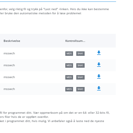
nfor, velg riktig fil og trykk på "Last ned" -linken. Hvis du ikke kan bestemme
 eller bruke den automatiske metoden for å løse problemet
Beskrivelse
Kontrollsummer
msswch
MD5
SHA1
msswch
MD5
SHA1
msswch
MD5
SHA1
msswch
MD5
SHA1
 fil for programmet ditt. Vær oppmerksom på om det er en 64- eller 32-bits fil,
s filer hvis de er oppført ovenfor.
åket i programmet ditt, hvis mulig. Vi anbefaler også å laste ned de nyeste