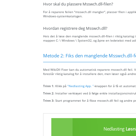
Hvor skal du plassere Msswch.dll-filen?
For å reparere feilen "msswch.dll mangler", plasser filen i appli
Windows-systemkatalogen.
Hvordan registrere deg Msswch.dll?
Hvis det å løse den manglende msswch.dll-filen i riktig katalog i
mappen C: \ Windows \ System32, og åpne en ledetekst med admin
Metode 2: Fiks den manglende Msswch.dll-fe
Med WikiDll Fixer kan du automatisk reparere msswch.dll feil. V
foreslår riktig katalog for å installere den, men løser også andre
Trinn 1:
Klikk på
“Nedlasting App. ”
-knappen for å få et automati
Trinn 2:
Installer verktøyet ved å følge enkle installasjonsinstru
Trinn 3:
Start programmet for å fikse msswch.dll feil og andre 
Nedlasting
Løsn