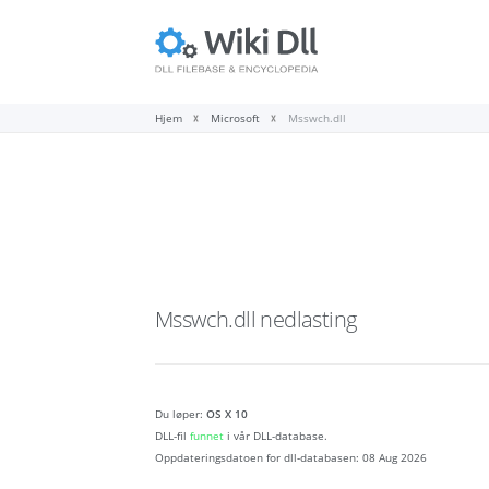
Hjem
Microsoft
Msswch.dll
Msswch.dll
nedlasting
Du løper:
OS X 10
DLL-fil
funnet
i vår DLL-database.
Oppdateringsdatoen for dll-databasen:
08 Aug 2026