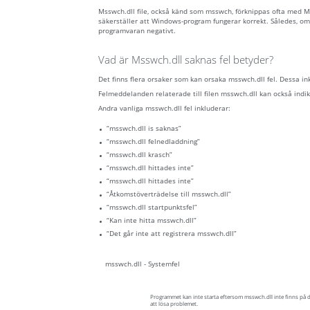
Msswch.dll file, också känd som msswch, förknippas ofta med 
säkerställer att Windows-program fungerar korrekt. Således, om
programvaran negativt.
Vad är Msswch.dll saknas fel betyder?
Det finns flera orsaker som kan orsaka msswch.dll fel. Dessa i
Felmeddelanden relaterade till filen msswch.dll kan också indiker
Andra vanliga msswch.dll fel inkluderar:
“msswch.dll is saknas”
“msswch.dll felnedladdning”
“msswch.dll krasch”
“msswch.dll hittades inte”
“msswch.dll hittades inte”
“Åtkomstöverträdelse till msswch.dll”
“msswch.dll startpunktsfel”
“Kan inte hitta msswch.dll”
“Det går inte att registrera msswch.dll”
msswch.dll - Systemfel
Programmet kan inte starta eftersom msswch.dll inte finns på d
att lösa problemet.