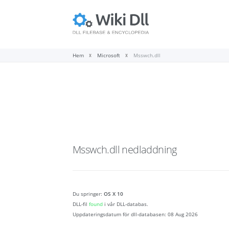
Hem
Microsoft
Msswch.dll
Msswch.dll
nedladdning
Du springer:
OS X 10
DLL-fil
found
i vår DLL-databas.
Uppdateringsdatum för dll-databasen:
08 Aug 2026