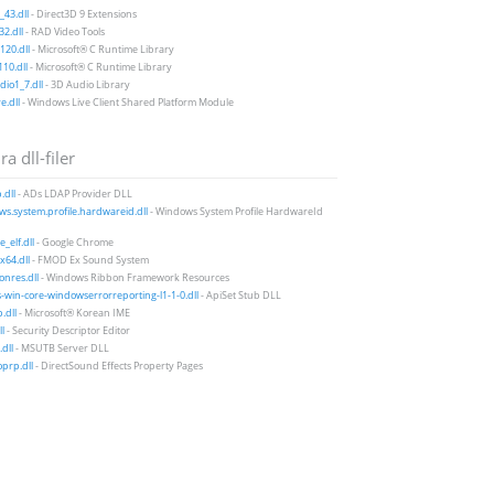
43.dll
- Direct3D 9 Extensions
2.dll
- RAD Video Tools
20.dll
- Microsoft® C Runtime Library
10.dll
- Microsoft® C Runtime Library
io1_7.dll
- 3D Audio Library
e.dll
- Windows Live Client Shared Platform Module
a dll-filer
.dll
- ADs LDAP Provider DLL
s.system.profile.hardwareid.dll
- Windows System Profile HardwareId
_elf.dll
- Google Chrome
64.dll
- FMOD Ex Sound System
onres.dll
- Windows Ribbon Framework Resources
-win-core-windowserrorreporting-l1-1-0.dll
- ApiSet Stub DLL
.dll
- Microsoft® Korean IME
ll
- Security Descriptor Editor
dll
- MSUTB Server DLL
prp.dll
- DirectSound Effects Property Pages