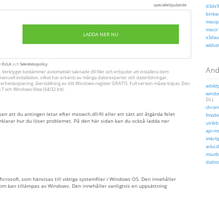
specialerbjudande
d3dx9_
binkw3
msvcp1
msvcr1
LADDA NER NU
x3daud
wldcor
te
EULA
och
Sekretesspolicy
Andr
. Verktyget bestämmer automatiskt saknade dll-filer och erbjuder att installera dem
ll manuell installation, vilket har erkänts av många datorexperter och datortidningar.
erhetskopiering, återställning av ditt Windows-register GRATIS. Full version måste köpas. Den
adsldp
 och Windows Vista (64/32 bit).
window
DLL
chrome
 att du antingen letar efter msswch.dll-fil eller ett sätt att åtgärda felet
fmodex
rklarar hur du löser problemet. På den här sidan kan du också ladda ner
uiribb
api-ms
imkrtip
aclui.d
msutb.
dsdmo
 Microsoft, som hänvisas till viktiga systemfiler i Windows OS. Den innehåller
 som kan tillämpas av Windows. Den innehåller vanligtvis en uppsättning
.