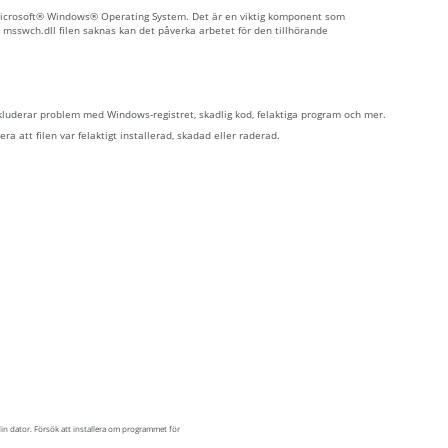
Microsoft® Windows® Operating System. Det är en viktig komponent som
 msswch.dll filen saknas kan det påverka arbetet för den tillhörande
nkluderar problem med Windows-registret, skadlig kod, felaktiga program och mer.
a att filen var felaktigt installerad, skadad eller raderad.
in dator. Försök att installera om programmet för