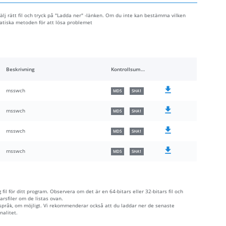
välj rätt fil och tryck på "Ladda ner" -länken. Om du inte kan bestämma vilken
matiska metoden för att lösa problemet
Beskrivning
Kontrollsummor
msswch
MD5
SHA1
msswch
MD5
SHA1
msswch
MD5
SHA1
msswch
MD5
SHA1
fil för ditt program. Observera om det är en 64-bitars eller 32-bitars fil och
rsfiler om de listas ovan.
 språk, om möjligt. Vi rekommenderar också att du laddar ner de senaste
nalitet.