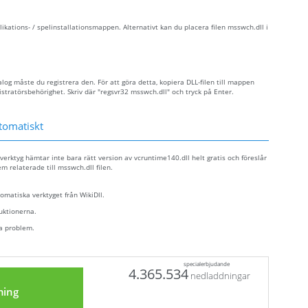
likations- / spelinstallationsmappen. Alternativt kan du placera filen msswch.dll i
log måste du registrera den. För att göra detta, kopiera DLL-filen till mappen
törsbehörighet. Skriv där "regsvr32 msswch.dll" och tryck på Enter.
tomatiskt
verktyg hämtar inte bara rätt version av vcruntime140.dll helt gratis och föreslår
em relaterade till msswch.dll filen.
tomatiska verktyget från WikiDll.
ruktionerna.
ra problem.
specialerbjudande
4.365.534
nedladdningar
ning