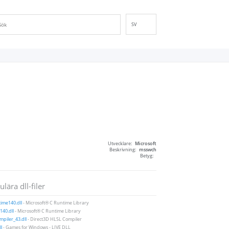
SV
EN
DE
ES
FR
IT
PT
RU
ID
Utvecklare:
Microsoft
NL
Beskrivning:
msswch
Betyg:
NN
VI
lära dll-filer
FI
ime140.dll
- Microsoft® C Runtime Library
40.dll
- Microsoft® C Runtime Library
piler_43.dll
- Direct3D HLSL Compiler
ll
- Games for Windows - LIVE DLL