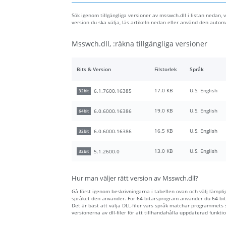
Sök igenom tillgängliga versioner av msswch.dll i listan nedan, 
version du ska välja, läs artikeln nedan eller använd den auto
Msswch.dll, :räkna tillgängliga versioner
Bits & Version
Filstorlek
Språk
17.0 KB
U.S. English
6.1.7600.16385
32bit
19.0 KB
U.S. English
6.0.6000.16386
64bit
16.5 KB
U.S. English
6.0.6000.16386
32bit
13.0 KB
U.S. English
5.1.2600.0
32bit
Hur man väljer rätt version av Msswch.dll?
Gå först igenom beskrivningarna i tabellen ovan och välj lämplig 
språket den använder. För 64-bitarsprogram använder du 64-bita
Det är bäst att välja DLL-filer vars språk matchar programmets
versionerna av dll-filer för att tillhandahålla uppdaterad funktio