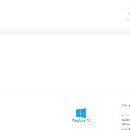
Popu
vcrunt
msvcp1
d3dcom
xlive.d