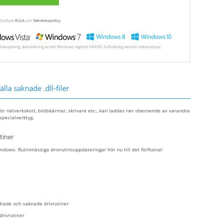
a Outbyte
EULA
och
Sekretesspolicy
tskopiering, återställning av ditt Windows-register GRATIS. Fullständig version måste köpas.
lla saknade .dll-filer
ör nätverkskort, bildskärmar, skrivare etc., kan laddas ner oberoende av varandra
specialverktyg.
tiner
dows. Rutinmässiga drivrutinsuppdateringar hör nu till det förflutna!
drade och saknade drivrutiner
drivrutiner