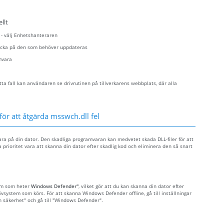
llt
n - välj Enhetshanteraren
klicka på den som behöver uppdateras
mvara
ta fall kan användaren se drivrutinen på tillverkarens webbplats, där alla
för att åtgärda msswch.dll fel
ara på din dator. Den skadliga programvaran kan medvetet skada DLL-filer för att
 prioritet vara att skanna din dator efter skadlig kod och eliminera den så snart
ram som heter
Windows Defender"
, vilket gör att du kan skanna din dator efter
tivsystem som körs. För att skanna Windows Defender offline, gå till inställningar
ch säkerhet" och gå till "Windows Defender".