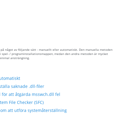
 på något av följande sätt - manuellt eller automatiskt. Den manuella metoden
en i spel- / programinstallationsmappen, medan den andra metoden är mycket
minimal ansträngning.
utomatiskt
tälla saknade .dll-filer
 för att åtgärda msswch.dll fel
tem File Checker (SFC)
om att utföra systemåterställning