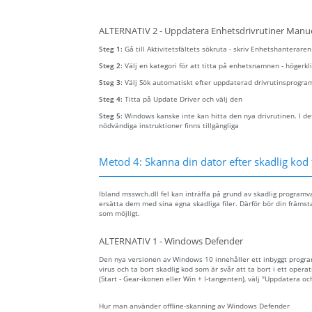
ALTERNATIV 2 - Uppdatera Enhetsdrivrutiner Manue
Steg 1:
Gå till Aktivitetsfältets sökruta - skriv Enhetshanterare
Steg 2:
Välj en kategori för att titta på enhetsnamnen - höger
Steg 3:
Välj Sök automatiskt efter uppdaterad drivrutinsprogra
Steg 4:
Titta på Update Driver och välj den
Steg 5:
Windows kanske inte kan hitta den nya drivrutinen. I det
nödvändiga instruktioner finns tillgängliga
Metod 4: Skanna din dator efter skadlig kod 
Ibland msswch.dll fel kan inträffa på grund av skadlig programv
ersätta dem med sina egna skadliga filer. Därför bör din främsta
som möjligt.
ALTERNATIV 1 - Windows Defender
Den nya versionen av Windows 10 innehåller ett inbyggt prog
virus och ta bort skadlig kod som är svår att ta bort i ett opera
(Start - Gear-ikonen eller Win + I-tangenten), välj "Uppdatera o
Hur man använder offline-skanning av Windows Defender