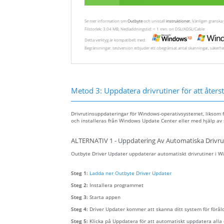
Se mer information om
Outbyte
och unistall
instruktioner
. Vänligen gransk
Filstorlek: 3.04 MB, Nedladdningstid: < 1 min. on DSL/ADSL/Cable
Detta verktyg är kompatibelt med:
Begränsningar: testversion erbjuder ett obegränsat antal skanningar, säkerhe
Metod 3: Uppdatera drivrutiner för att återstä
Drivrutinsuppdateringar för Windows-operativsystemet, liksom f
och installeras från Windows Update Center eller med hjälp av 
ALTERNATIV 1 - Uppdatering Av Automatiska Drivru
Outbyte Driver Updater uppdaterar automatiskt drivrutiner i Win
Steg 1:
Ladda ner Outbyte Driver Updater
Steg 2:
Installera programmet
Steg 3:
Starta appen
Steg 4:
Driver Updater kommer att skanna ditt system för förål
Steg 5:
Klicka på Uppdatera för att automatiskt uppdatera alla 