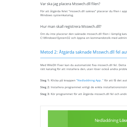
Var ska jag placera Msswch.dll filen?
För att åtgärda felet "msswch.dll saknas" placerar du filen i app
Windows systemkatalog.
Hur man skall registrera Msswch.dll?
Om du inte placerar den saknade msswch.dll filen i lämplig kata
C:\Windows\System32 och öppna en kommandotolk med administra
Metod 2: Åtgärda saknade Msswch.dll fel au
Med WikiDll Fixer kan du automatiskt fixa msswch.dll fel. Detta 
rätt katalog för att installera den, utan löser också andra probl
Steg 1:
Klicka på knappen
“Nedladdning App. ”
för att få det au
Steg 2:
Installera programmet enligt de enkla installationsinst
Steg 3:
Kör programmet för att åtgärda msswch.dll fel och and
Nedladdning
Lös