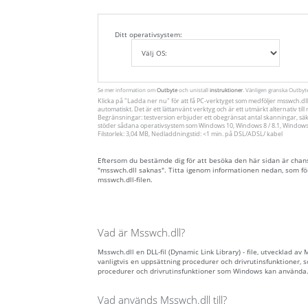
Ditt operativsystem:
Se mer information om
Outbyte
och unistall
instruktioner
. Vänligen granska Outby
Klicka på
"Ladda ner nu"
för att få PC-verktyget som medföljer msswch.dll
automatiskt. Det är ett lättanvänt verktyg och är ett utmärkt alternativ ti
Begränsningar: testversion erbjuder ett obegränsat antal skanningar, säk
stöder sådana operativsystem som Windows 10, Windows 8 / 8.1, Windows 7
Filstorlek: 3,04 MB, Nedladdningstid: <1 min. på DSL/ADSL/ kabel
Eftersom du bestämde dig för att besöka den här sidan är chansen
"msswch.dll saknas". Titta igenom informationen nedan, som fö
msswch.dll-filen.
Vad är Msswch.dll?
Msswch.dll en DLL-fil (Dynamic Link Library) - file, utvecklad av
vanligtvis en uppsättning procedurer och drivrutinsfunktioner,
procedurer och drivrutinsfunktioner som Windows kan använda
Vad används Msswch.dll till?