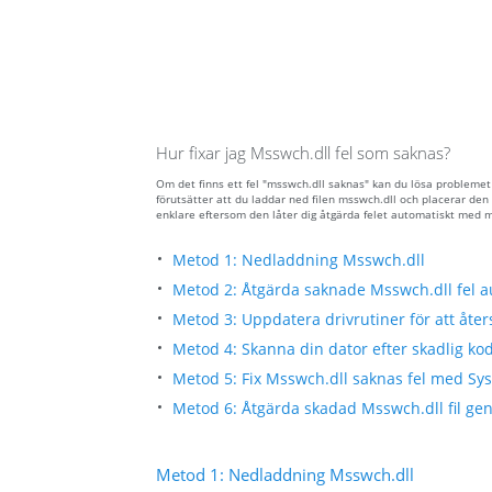
Hur fixar jag Msswch.dll fel som saknas?
Om det finns ett fel "msswch.dll saknas" kan du lösa problemet
förutsätter att du laddar ned filen msswch.dll och placerar d
enklare eftersom den låter dig åtgärda felet automatiskt med 
Metod 1: Nedladdning Msswch.dll
Metod 2: Åtgärda saknade Msswch.dll fel a
Metod 3: Uppdatera drivrutiner för att åters
Metod 4: Skanna din dator efter skadlig kod
Metod 5: Fix Msswch.dll saknas fel med Sys
Metod 6: Åtgärda skadad Msswch.dll fil gen
Metod 1: Nedladdning Msswch.dll