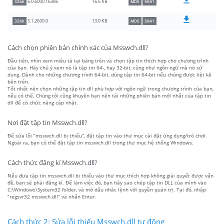
16.5 KB
6.0.6000.16386
32bit
MD5
SHA1
13.0 KB
5.1.2600.0
32bit
MD5
SHA1
Cách chọn phiên bản chính xác của Msswch.dll?
Đầu tiên, nhìn xem miêu tả tại bảng trên và chọn tập tin thích hợp cho chương trình
của bạn. Hãy chú ý xem nó là tập tin 64-, hay 32-bit, cũng như ngôn ngữ mà nó sử
dụng. Dành cho những chương trình 64-bit, dùng tập tin 64-bit nếu chúng được liệt kê
bên trên.
Tốt nhất nên chọn những tập tin dll phù hợp với ngôn ngữ trong chương trình của bạn,
nếu có thể. Chúng tôi cũng khuyên bạn nên tải những phiên bản mới nhất của tập tin
dll để có chức năng cập nhật.
Nơi đặt tập tin Msswch.dll?
Để sửa lỗi “msswch.dll bị thiếu”, đặt tập tin vào thư mục cài đặt ứng dụng/trò chơi.
Ngoài ra, bạn có thể đặt tập tin msswch.dll trong thư mục hệ thống Windows.
Cách thức đăng kí Msswch.dll?
Nếu đưa tập tin msswch.dll bị thiếu vào thư mục thích hợp không giải quyết được vấn
đề, bạn sẽ phải đăng kí. Để làm việc đó, bạn hãy sao chép tập tin DLL của mình vào
C:\Windows\System32 folder, và mở dấu nhắc lệnh với quyền quản trị. Tại đó, nhập
“regsvr32 msswch.dll” và nhấn Enter.
Cách thức 2: Sửa lỗi thiếu Msswch.dll tự động