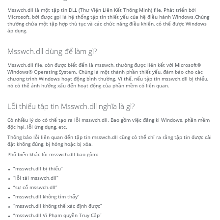
Msswch.dll là một tập tin DLL (Thư Viện Liên Kết Thông Minh) file, Phát triển bởi
Microsoft, bởi được gọi là hệ thống tập tin thiết yếu của hệ điều hành Windows.Chúng
thường chứa một tập hợp thủ tục và các chức năng điều khiển, có thể được Windows
áp dụng.
Msswch.dll dùng để làm gì?
Msswch.dll file, còn được biết đến là msswch, thường được liên kết với Microsoft®
Windows® Operating System. Chúng là một thành phần thiết yếu, đảm bảo cho các
chương trình Windows hoạt động bình thường. Vì thế, nếu tập tin msswch.dll bị thiếu,
nó có thể ảnh hưởng xấu đến hoạt động của phần mềm có liên quan.
Lỗi thiếu tập tin Msswch.dll nghĩa là gì?
Có nhiều lý do có thể tạo ra lỗi msswch.dll. Bao gồm việc đăng kí Windows, phần mềm
độc hại, lỗi ứng dụng, etc.
Thông báo lỗi liên quan đến tập tin msswch.dll cũng có thể chỉ ra rằng tập tin được cài
đặt không đúng, bị hỏng hoặc bị xóa.
Phổ biến khác lỗi msswch.dll bao gồm:
“msswch.dll bị thiếu”
“lỗi tải msswch.dll”
“sự cố msswch.dll”
“msswch.dll không tìm thấy”
“msswch.dll không thể xác định được”
“msswch.dll Vi Phạm quyền Truy Cập”