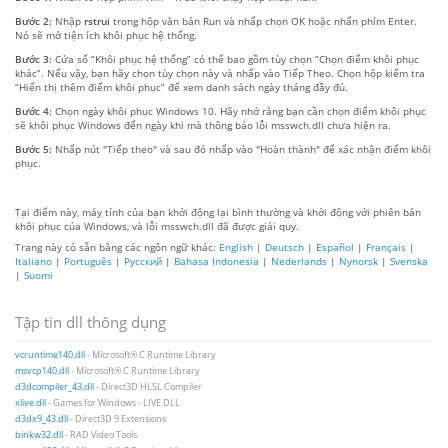
Bước 2:
Nhập
rstrui
trong hộp văn bản Run và nhấp chọn OK hoặc nhấn phím Enter.
Nó sẽ mở tiện ích khôi phục hệ thống.
Bước 3:
Cửa sổ “Khôi phục hệ thống” có thể bao gồm tùy chọn “Chọn điểm khôi phục
khác”. Nếu vậy, bạn hãy chọn tùy chọn này và nhấp vào Tiếp Theo. Chọn hộp kiểm tra
“Hiển thị thêm điểm khôi phục” để xem danh sách ngày tháng đầy đủ.
Bước 4:
Chọn ngày khôi phục Windows 10. Hãy nhớ rằng bạn cần chọn điểm khôi phục
sẽ khôi phục Windows đến ngày khi mà thông báo lỗi msswch.dll chưa hiện ra.
Bước 5:
Nhấp nút "Tiếp theo" và sau đó nhấp vào "Hoàn thành" để xác nhận điểm khôi
phục.
Tại điểm này, máy tính của bạn khởi động lại bình thường và khởi động với phiên bản
khôi phục của Windows, và lỗi msswch.dll đã được giải quy.
Trang này có sẵn bằng các ngôn ngữ khác:
English
|
Deutsch
|
Español
|
Français
|
Italiano
|
Português
|
Русский
|
Bahasa Indonesia
|
Nederlands
|
Nynorsk
|
Svenska
|
Suomi
Tập tin dll thông dụng
vcruntime140.dll
- Microsoft® C Runtime Library
msvcp140.dll
- Microsoft® C Runtime Library
d3dcompiler_43.dll
- Direct3D HLSL Compiler
xlive.dll
- Games for Windows - LIVE DLL
d3dx9_43.dll
- Direct3D 9 Extensions
binkw32.dll
- RAD Video Tools