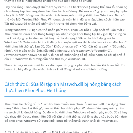
thấy tập tin bị hỏng nhưng không thể sửa một trong số chúng”.
Hãy nhớ rằng Trình duyệt Kiểm tra System File Checker (SFC) không thể sửa lỗi toàn bộ
cho những tập tin đang được hệ điều hành sử dụng. Để sửa những tập tin này bạn phải
chạy lệnh SFC thông qua dấu nhắc lệnh trong môi trường khôi phục Windows. Bạn có
thể vào Môi Trường Khôi Phục Windows từ màn hình đăng nhập, bằng cách nhấn vào
Tắt máy, sau đó nhấn giữ phím Shift trong khi chọn Khở Động Lại.
Trong Windows 10, bạn có thể nhấn phím Win, chọn Cài Đặt > Cập nhật và Bảo Mật >
Khôi phục và dưới Khởi Động Nâng Cao, nhấp chọn Khởi Động Lại bây giờ. Bạn cũng có
thể khởi động lại từ đĩa cài đặt hoặc ổ đĩa di động USB có thể khởi động với bản
Windows 10. Trên màn hình cài đặt, chọn ngôn ngữ ưa thích của bạn và sau đó chon “
Khôi phục hệ thống”. Sau đó, đến “ Khắc phục sự cố” > “Cài đặt nâng cao” > “Dấu nhắc
lệnh”. Khi ở dấu nhắc lệnh, hãy nhập lệnh sau: sfc /scannow /offbootdir=C:\
/offwindir=C:\Windows nơi mà C là nơi đã phân vùng có hệ điều hành đã cài đặt, và ổ
đĩa C: \ Windows là đường dẫn đến thư mục Windows 10.
Thao tác này sẽ mất một lúc và điều quan trọng là phải đợi cho đến khi hoàn tất. Khi
hoàn tất, hãy đóng dấu nhắc lệnh và khởi động lại máy như bình thường.
Cách thức 6: Sửa lỗi tập tin Msswch.dll bị hỏng bằng cách
thực hiện Khôi Phục Hệ Thống
Khôi phục hệ thống rất hữu ích khi bạn muốn sửa chữa lỗi msswch.dll . Sử dụng chức
năng "Khôi phục Hệ thống", bạn có thể chọn khôi phục Windows đến ngày mà tập tin
msswch.dll không bị hỏng. Do đó, việc khôi phục Windows về một ngày trước đó sẽ hủy
các thay đổi đượcc thực hiện đối với tập tin hệ thống. Vui lòng theo các bước bên dưới
để khôi phục Windows sử dụng Khôi phục hệ thống và tránh khỏi lỗi msswch.dll.
Bước 1:
Nhấn tổ hợp phím Win + R để khởi chạy hộp thoại Run.