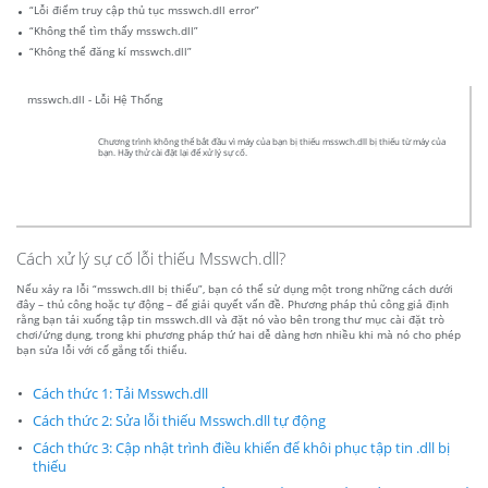
“Lỗi điểm truy cập thủ tục msswch.dll error”
“Không thể tìm thấy msswch.dll”
“Không thể đăng kí msswch.dll”
msswch.dll - Lỗi Hệ Thống
Chương trình không thể bắt đầu vì máy của bạn bị thiếu msswch.dll bị thiếu từ máy của
bạn. Hãy thử cài đặt lại để xử lý sự cố.
Cách xử lý sự cố lỗi thiếu Msswch.dll?
Nếu xảy ra lỗi “msswch.dll bị thiếu”, bạn có thể sử dụng một trong những cách dưới
đây – thủ công hoặc tự động – để giải quyết vấn đề. Phương pháp thủ công giả định
rằng bạn tải xuống tập tin msswch.dll và đặt nó vào bên trong thư mục cài đặt trò
chơi/ứng dụng, trong khi phương pháp thứ hai dễ dàng hơn nhiều khi mà nó cho phép
bạn sửa lỗi với cố gắng tối thiểu.
Cách thức 1: Tải Msswch.dll
Cách thức 2: Sửa lỗi thiếu Msswch.dll tự động
Cách thức 3: Cập nhật trình điều khiển để khôi phục tập tin .dll bị
thiếu