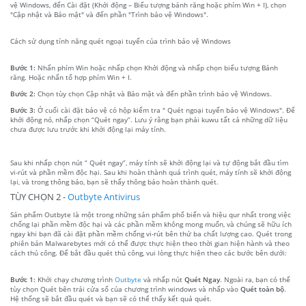
vệ Windows, đến Cài đặt (Khởi động – Biểu tượng bánh răng hoặc phím Win + I), chọn
"Cập nhật và Bảo mật" và đến phần "Trình bảo vệ Windows".
Cách sử dụng tính năng quét ngoại tuyến của trình bảo vệ Windows
Bước 1:
Nhấn phím Win hoặc nhấp chọn Khởi động và nhấp chọn biểu tượng Bánh
răng. Hoặc nhấn tổ hợp phím Win + I.
Bước 2:
Chọn tùy chọn Cập nhật và Bảo mật và đến phần trình bảo vệ Windows.
Bước 3:
Ở cuối cài đặt bảo vệ có hộp kiểm tra " Quét ngoại tuyến bảo vệ Windows". Để
khởi động nó, nhấp chọn “Quét ngay”. Lưu ý rằng bạn phải kuwu tất cả những dữ liệu
chưa được lưu trước khi khởi động lại máy tính.
Sau khi nhấp chọn nút “ Quét ngay”, máy tính sẽ khởi động lại và tự động bắt đầu tìm
vi-rút và phần mềm độc hại. Sau khi hoàn thành quá trình quét, máy tính sẽ khởi động
lại, và trong thông báo, bạn sẽ thấy thông báo hoàn thành quét.
TÙY CHỌN 2 -
Outbyte Antivirus
Sản phẩm Outbyte là một trong những sản phẩm phổ biến và hiệu qur nhất trong việc
chống lại phần mềm độc hại và các phần mềm không mong muốn, và chúng sẽ hữu ích
ngay khi bạn đã cài đặt phần mềm chống vi-rút bên thứ ba chất lượng cao. Quét trong
phiên bản Malwarebytes mới có thể được thực hiện theo thời gian hiện hành và theo
cách thủ công. Để bắt đầu quét thủ công, vui lòng thực hiện theo các bước bên dưới:
Bước 1:
Khởi chạy chương trình
Outbyte
và nhấp nút
Quét Ngay
. Ngoài ra, bạn có thể
tùy chọn Quét bên trái cửa sổ của chương trình windows và nhấp vào
Quét toàn bộ
.
Hệ thống sẽ bắt đầu quét và bạn sẽ có thể thấy kết quả quét.