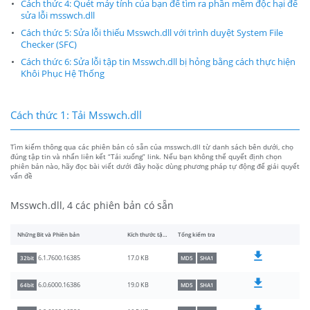
Cách thức 4: Quét máy tính của bạn để tìm ra phần mềm độc hại để
sửa lỗi msswch.dll
Cách thức 5: Sửa lỗi thiếu Msswch.dll với trình duyệt System File
Checker (SFC)
Cách thức 6: Sửa lỗi tập tin Msswch.dll bị hỏng bằng cách thực hiện
Khôi Phục Hệ Thống
Cách thức 1: Tải Msswch.dll
Tìm kiếm thông qua các phiên bản có sẵn của msswch.dll từ danh sách bên dưới, chọ
đúng tập tin và nhấn liên kết “Tải xuống” link. Nếu bạn không thể quyết định chọn
phiên bản nào, hãy đọc bài viết dưới đây hoặc dùng phương pháp tự động để giải quyết
vấn đề
Msswch.dll, 4 các phiên bản có sẵn
Những Bit và Phiên bản
Kích thước tập tin
Tổng kiểm tra
17.0 KB
6.1.7600.16385
32bit
MD5
SHA1
19.0 KB
6.0.6000.16386
64bit
MD5
SHA1