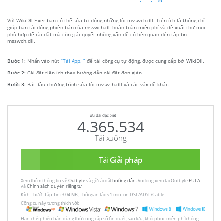
Với WikiDll Fixer bạn có thể sửa tự động những lỗi msswch.dll. Tiện ích là không chỉ
giúp bạn tải đúng phiên bản của msswch.dll hoàn toàn miễn phí và đề xuất thư mục
phù hợp để cài đặt mà còn giải quyết những vấn đề có liên quan đến tập tin
msswch.dll.
Bước 1:
Nhấn vào nút
“Tải App. ”
để tải công cụ tự động, được cung cấp bởi WikiDll.
Bước 2:
Cài đặt tiện ích theo hướng dẫn cài đặt đơn giản.
Bước 3:
Bắt đầu chương trình sửa lỗi msswch.dll và các vấn đề khác.
ưu đãi đặc biệt
4.365.534
Tải xuống
Tải
Giải pháp
Xem thêm thông tin về
Outbyte
và gỡ cài đặt
hướng dẫn
. Vui lòng xem tại Outbyte
EULA
và
Chính sách quyền riêng tư
Kích Thước Tập Tin: 3.04 MB, Thời gian tải: < 1 min. on DSL/ADSL/Cable
Công cụ này tương thích với:
Hạn chế: phiên bản dùng thử cung cấp số lần quét, sao lưu, khôi phục miễn phí không