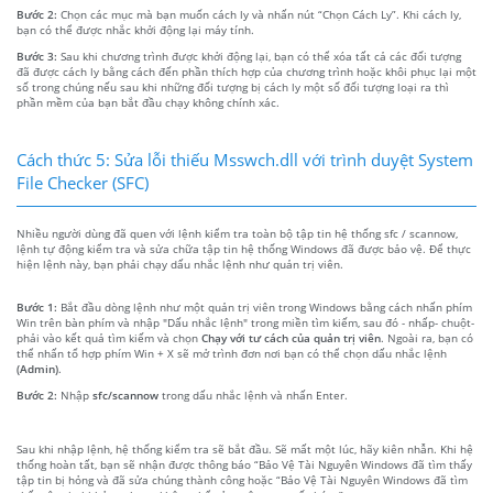
Bước 2:
Chọn các mục mà bạn muốn cách ly và nhấn nút “Chọn Cách Ly”. Khi cách ly,
bạn có thể được nhắc khởi động lại máy tính.
Bước 3:
Sau khi chương trình được khởi động lại, bạn có thể xóa tất cả các đối tượng
đã được cách ly bằng cách đến phần thích hợp của chương trình hoặc khôi phục lại một
số trong chúng nếu sau khi những đối tượng bị cách ly một số đối tượng loại ra thì
phần mềm của bạn bắt đầu chạy không chính xác.
Cách thức 5: Sửa lỗi thiếu Msswch.dll với trình duyệt System
File Checker (SFC)
Nhiều người dùng đã quen với lệnh kiểm tra toàn bộ tập tin hệ thống sfc / scannow,
lệnh tự động kiểm tra và sửa chữa tập tin hệ thống Windows đã được bảo vệ. Để thực
hiện lệnh này, bạn phải chạy dấu nhắc lệnh như quản trị viên.
Bước 1:
Bắt đầu dòng lệnh như một quản trị viên trong Windows bằng cách nhấn phím
Win trên bàn phím và nhập "Dấu nhắc lệnh" trong miền tìm kiếm, sau đó - nhấp- chuột-
phải vào kết quả tìm kiếm và chọn
Chạy với tư cách của quản trị viên
. Ngoài ra, bạn có
thể nhấn tổ hợp phím Win + X sẽ mở trình đơn nơi bạn có thể chọn dấu nhắc lệnh
(Admin)
.
Bước 2:
Nhập
sfc/scannow
trong dấu nhắc lệnh và nhấn Enter.
Sau khi nhập lệnh, hệ thống kiểm tra sẽ bắt đầu. Sẽ mất một lúc, hãy kiên nhẫn. Khi hệ
thống hoàn tất, bạn sẽ nhận được thông báo “Bảo Vệ Tài Nguyên Windows đã tìm thấy
tập tin bị hỏng và đã sửa chúng thành công hoặc “Bảo Vệ Tài Nguyên Windows đã tìm