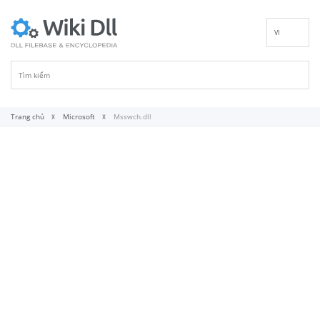
VI
EN
DE
ES
FR
Trang chủ
Microsoft
Msswch.dll
IT
PT
RU
ID
NL
NN
SV
FI