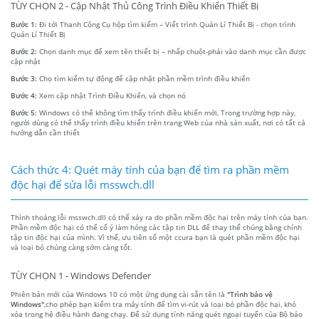
TÙY CHỌN 2 - Cập Nhật Thủ Công Trình Điều Khiển Thiết Bị
Bước 1:
Đi tới Thanh Công Cụ hộp tìm kiếm – Viết trình Quản Lí Thiết Bị - chọn trình
Quản Lí Thiết Bị
Bước 2:
Chọn danh mục để xem tên thiết bị – nhấp chuột-phải vào danh mục cần được
cập nhật
Bước 3:
Chọ tìm kiếm tự động để cập nhật phần mềm trình điều khiển
Bước 4:
Xem cập nhật Trình Điều Khiển, và chọn nó
Bước 5:
Windows có thể không tìm thấy trình điều khiển mới, Trong trường hợp này,
người dùng có thể thấy trình điều khiển trên trang Web của nhà sản xuất, nơi có tất cả
hướng dẫn cần thiết
Cách thức 4: Quét máy tính của bạn để tìm ra phần mềm
độc hại để sửa lỗi msswch.dll
Thỉnh thoảng lỗi msswch.dll có thể xảy ra do phần mềm độc hại trên máy tính của bạn.
Phần mềm độc hại có thể cố ý làm hỏng các tập tin DLL để thay thế chúng bằng chính
tập tin độc hại của mình. Vì thế, ưu tiên số một ccura bạn là quét phần mềm độc hại
và loại bỏ chúng càng sớm càng tốt.
TÙY CHỌN 1 - Windows Defender
Phiên bản mới của Windows 10 có một ứng dụng cài sẵn tên là
"Trình bảo vệ
Windows"
,cho phép bạn kiểm tra máy tính để tìm vi-rút và loại bỏ phần độc hại, khó
xóa trong hệ điều hành đang chạy. Để sử dụng tính năng quét ngoại tuyến của Bộ bảo