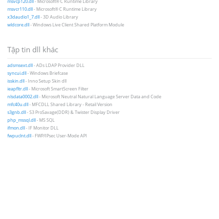
msvcp120.dll
- Microsoft® C Runtime Library
msvcr110.dll
- Microsoft® C Runtime Library
x3daudio1_7.dll
- 3D Audio Library
wldcore.dll
- Windows Live Client Shared Platform Module
Tập tin dll khác
adsmsext.dll
- ADs LDAP Provider DLL
syncui.dll
- Windows Briefcase
isskin.dll
- Inno Setup Skin dll
ieapfltr.dll
- Microsoft SmartScreen Filter
nlsdata0002.dll
- Microsoft Neutral Natural Language Server Data and Code
mfc40u.dll
- MFCDLL Shared Library - Retail Version
s3gnb.dll
- S3 ProSavage(DDR) & Twister Display Driver
php_mssql.dll
- MS SQL
ifmon.dll
- IF Monitor DLL
fwpuclnt.dll
- FWP/IPsec User-Mode API