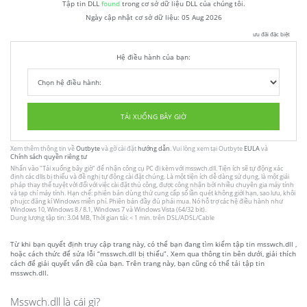
Tập tin DLL
found
trong cơ sở dữ liệu DLL của chúng tôi.
Ngày cập nhật cơ sở dữ liệu:
05 Aug 2026
ưu đãi đặc biệt
Hệ điều hành của bạn:
TẢI XUỐNG BÂY GIỜ
Xem thêm thông tin về
Outbyte
và gỡ cài đặt
hướng dẫn
. Vui lòng xem tại Outbyte
EULA
và
Chính sách quyền riêng tư
Nhấn vào
"Tải xuống bây giờ"
để nhận công cụ PC đi kèm với msswch.dll. Tiện ích sẽ tự động xác
định các dlls bị thiếu và đề nghị tự động cài đặt chúng. Là một tiện ích dễ dàng sử dụng, là một giải
pháp thay thế tuyệt vời đối với việc cài đặt thủ công, được công nhận bởi nhiều chuyên gia máy tính
và tạp chí máy tính. Hạn chế: phiên bản dùng thử cung cấp số lần quét không giới hạn, sao lưu, khôi
phujcc đăng kí Windows miễn phí. Phiên bản đầy đủ phải mua. Nó hỗ trợ các hệ điều hành như
Windows 10, Windows 8 / 8.1, Windows 7 và Windows Vista (64/32 bit).
Dung lượng tập tin: 3.04 MB, Thời gian tải: < 1 min. trên DSL/ADSL/Cable
Từ khi bạn quyết định truy cập trang này, có thể bạn đang tìm kiếm tập tin msswch.dll ,
hoặc cách thức để sửa lỗi “msswch.dll bị thiếu”. Xem qua thông tin bên dưới, giải thích
cách để giải quyết vấn đề của bạn. Trên trang này, bạn cũng có thể tải tập tin
msswch.dll.
Msswch.dll là cái gì?