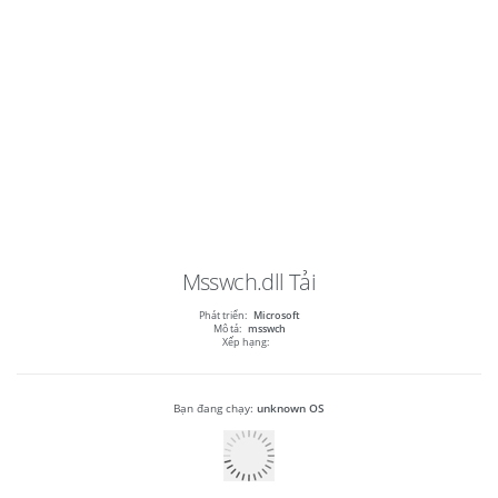
Msswch.dll
Tải
Phát triển:
Microsoft
Mô tả:
msswch
Xếp hạng:
Bạn đang chạy:
unknown OS