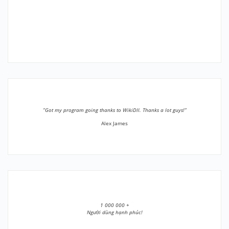
”Got my program going thanks to WikiDll. Thanks a lot guys!”
Alex James
1 000 000 +
Người dùng hạnh phúc!