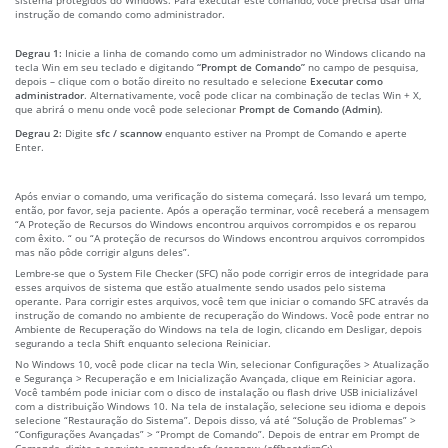
instrução de comando como administrador.
Degrau 1:
Inicie a linha de comando como um administrador no Windows clicando na
tecla Win em seu teclado e digitando
“Prompt de Comando”
no campo de pesquisa,
depois – clique com o botão direito no resultado e selecione
Executar como
administrador
. Alternativamente, você pode clicar na combinação de teclas Win + X,
que abrirá o menu onde você pode selecionar
Prompt de Comando (Admin)
.
Degrau 2:
Digite
sfc / scannow
enquanto estiver na Prompt de Comando e aperte
Enter.
Após enviar o comando, uma verificação do sistema começará. Isso levará um tempo,
então, por favor, seja paciente. Após a operação terminar, você receberá a mensagem
“A Proteção de Recursos do Windows encontrou arquivos corrompidos e os reparou
com êxito. “ ou “A proteção de recursos do Windows encontrou arquivos corrompidos
mas não pôde corrigir alguns deles”.
Lembre-se que o System File Checker (SFC) não pode corrigir erros de integridade para
esses arquivos de sistema que estão atualmente sendo usados pelo sistema
operante. Para corrigir estes arquivos, você tem que iniciar o comando SFC através da
instrução de comando no ambiente de recuperação do Windows. Você pode entrar no
Ambiente de Recuperação do Windows na tela de login, clicando em Desligar, depois
segurando a tecla Shift enquanto seleciona Reiniciar.
No Windows 10, você pode clicar na tecla Win, selecionar Configurações > Atualização
e Segurança > Recuperação e em Inicialização Avançada, clique em Reiniciar agora.
Você também pode iniciar com o disco de instalação ou flash drive USB inicializável
com a distribuição Windows 10. Na tela de instalação, selecione seu idioma e depois
selecione “Restauração do Sistema”. Depois disso, vá até “Solução de Problemas” >
“Configurações Avançadas” > “Prompt de Comando”. Depois de entrar em Prompt de
Comando, digite o seguinte comando: sfc /scannow /offbootdir=C:\