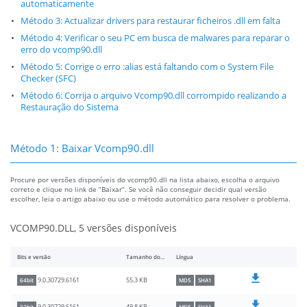
automaticamente
Método 3: Actualizar drivers para restaurar ficheiros .dll em falta
Método 4: Verificar o seu PC em busca de malwares para reparar o
erro do vcomp90.dll
Método 5: Corrige o erro :alias está faltando com o System File
Checker (SFC)
Método 6: Corrija o arquivo Vcomp90.dll corrompido realizando a
Restauração do Sistema
Método 1: Baixar Vcomp90.dll
Procure por versões disponíveis do vcomp90.dll na lista abaixo, escolha o arquivo
correto e clique no link de “Baixar”. Se você não conseguir decidir qual versão
escolher, leia o artigo abaixo ou use o método automático para resolver o problema.
VCOMP90.DLL, 5 versões disponíveis
Bits e versão
Tamanho do arquivo
Língua
55.3 KB
9.0.30729.6161
64bit
MD5
SHA1