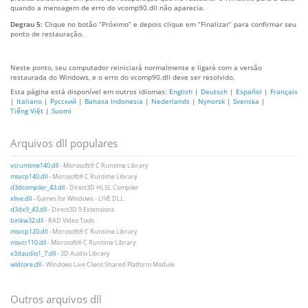
quando a mensagem de erro do vcomp90.dll não aparecia.
Degrau 5:
Clique no botão “Próximo” e depois clique em “Finalizar” para confirmar seu
ponto de restauração.
Neste ponto, seu computador reiniciará normalmente e ligará com a versão
restaurada do Windows, e o erro do vcomp90.dll deve ser resolvido.
Esta página está disponível em outros idiomas:
English
|
Deutsch
|
Español
|
Français
|
Italiano
|
Русский
|
Bahasa Indonesia
|
Nederlands
|
Nynorsk
|
Svenska
|
Tiếng Việt
|
Suomi
Arquivos dll populares
vcruntime140.dll
- Microsoft® C Runtime Library
msvcp140.dll
- Microsoft® C Runtime Library
d3dcompiler_43.dll
- Direct3D HLSL Compiler
xlive.dll
- Games for Windows - LIVE DLL
d3dx9_43.dll
- Direct3D 9 Extensions
binkw32.dll
- RAD Video Tools
msvcp120.dll
- Microsoft® C Runtime Library
msvcr110.dll
- Microsoft® C Runtime Library
x3daudio1_7.dll
- 3D Audio Library
wldcore.dll
- Windows Live Client Shared Platform Module
Outros arquivos dll