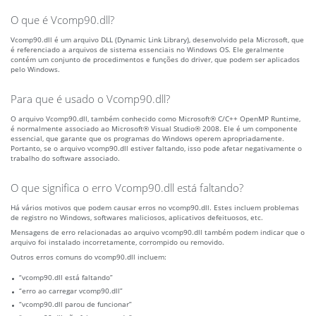
O que é Vcomp90.dll?
Vcomp90.dll é um arquivo DLL (Dynamic Link Library), desenvolvido pela Microsoft, que
é referenciado a arquivos de sistema essenciais no Windows OS. Ele geralmente
contém um conjunto de procedimentos e funções do driver, que podem ser aplicados
pelo Windows.
Para que é usado o Vcomp90.dll?
O arquivo Vcomp90.dll, também conhecido como Microsoft® C/C++ OpenMP Runtime,
é normalmente associado ao Microsoft® Visual Studio® 2008. Ele é um componente
essencial, que garante que os programas do Windows operem apropriadamente.
Portanto, se o arquivo vcomp90.dll estiver faltando, isso pode afetar negativamente o
trabalho do software associado.
O que significa o erro Vcomp90.dll está faltando?
Há vários motivos que podem causar erros no vcomp90.dll. Estes incluem problemas
de registro no Windows, softwares maliciosos, aplicativos defeituosos, etc.
Mensagens de erro relacionadas ao arquivo vcomp90.dll também podem indicar que o
arquivo foi instalado incorretamente, corrompido ou removido.
Outros erros comuns do vcomp90.dll incluem:
“vcomp90.dll está faltando”
“erro ao carregar vcomp90.dll”
“vcomp90.dll parou de funcionar”