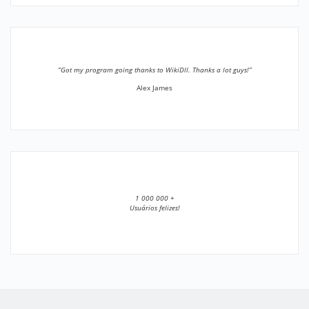
”Got my program going thanks to WikiDll. Thanks a lot guys!”
Alex James
1 000 000 +
Usuários felizes!