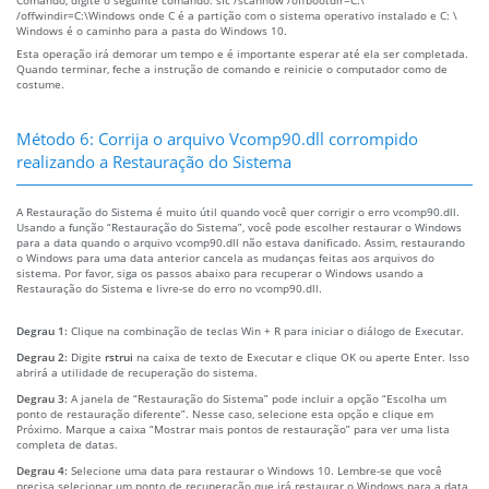
/offwindir=C:\Windows onde C é a partição com o sistema operativo instalado e C: \
Windows é o caminho para a pasta do Windows 10.
Esta operação irá demorar um tempo e é importante esperar até ela ser completada.
Quando terminar, feche a instrução de comando e reinicie o computador como de
costume.
Método 6: Corrija o arquivo Vcomp90.dll corrompido
realizando a Restauração do Sistema
A Restauração do Sistema é muito útil quando você quer corrigir o erro vcomp90.dll.
Usando a função “Restauração do Sistema”, você pode escolher restaurar o Windows
para a data quando o arquivo vcomp90.dll não estava danificado. Assim, restaurando
o Windows para uma data anterior cancela as mudanças feitas aos arquivos do
sistema. Por favor, siga os passos abaixo para recuperar o Windows usando a
Restauração do Sistema e livre-se do erro no vcomp90.dll.
Degrau 1:
Clique na combinação de teclas Win + R para iniciar o diálogo de Executar.
Degrau 2:
Digite
rstrui
na caixa de texto de Executar e clique OK ou aperte Enter. Isso
abrirá a utilidade de recuperação do sistema.
Degrau 3:
A janela de “Restauração do Sistema” pode incluir a opção “Escolha um
ponto de restauração diferente”. Nesse caso, selecione esta opção e clique em
Próximo. Marque a caixa “Mostrar mais pontos de restauração” para ver uma lista
completa de datas.
Degrau 4:
Selecione uma data para restaurar o Windows 10. Lembre-se que você
precisa selecionar um ponto de recuperação que irá restaurar o Windows para a data