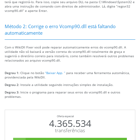
terá que registrá-lo. Para isso, copie seu arquivo DLL na pasta C:\Windows\System32 e
abra uma instrução de comando com direitos de administrador. Lá, digite “regsvr32
vcomp90.dll” e aperte Enter.
Método 2: Corrige o erro Vcomp90.dll está faltando
automaticamente
Com o WikiDll Fixer você pode reparar automaticamente erros do vcomp90.dll. A
utilidade não só baixará a versão correta do vcomp90.dll totalmente de graça e
sugerirá o diretório correto para instalá-lo, como também resolverá outros problemas
relacionados ao arquivo vcomp90.dll.
Degrau 1:
Clique no botão
“Baixar App. ”
para receber uma ferramenta automática,
providenciada pela WikiDll.
Degrau 2:
Instale a utilidade seguindo instruções simples de instalação.
Degrau 3:
Inicie o programa para reparar seus erros do vcomp90.dll e outros
problemas.
Oferta especial
4.365.534
transferências