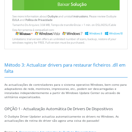
Baixar
Solução
See more information about
Outbyte
and unistall
instrustions
. Please review Outbyte
EULA
and
Política de Privacidade
Tamanho Do Arquivo: 3.04 MB, Tempo de transferência: < 1 min. on DSL/ADSL/Cable
Esta ferramenta é compatível com:
Limitations: trial version offers an unlimited number of scans, backup, restore of your
windows registry for FREE. Full version must be purchased.
Método 3: Actualizar drivers para restaurar ficheiros .dll em
falta
As actualizações de controladores para o sistema operativo Windows, bem como para
adaptadores de rede, monitores, impressoras, etc., podem ser descarregadas e
instaladas independentemente a partir do Windows Update Center ou através de
utilitários especializados.
OPÇÃO 1 - Actualização Automática De Drivers De Dispositivos
O Outbyte Driver Updater actualiza automaticamente os drivers no Windows. As
actualizações de rotina do driver são agora uma coisa do passado!
Degrau 1:
Descarregar o Actualizador de Outbyte Driver Updater