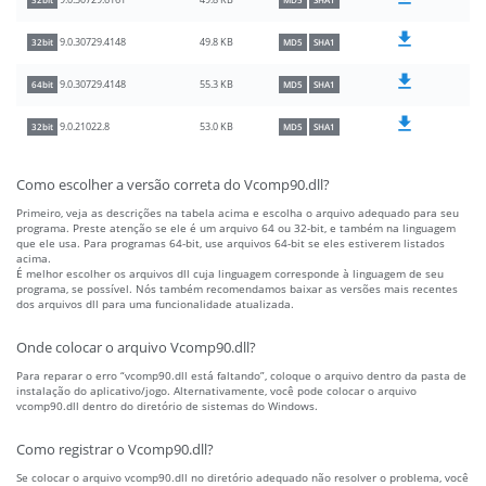
49.8 KB
9.0.30729.6161
32bit
MD5
SHA1
49.8 KB
9.0.30729.4148
32bit
MD5
SHA1
55.3 KB
9.0.30729.4148
64bit
MD5
SHA1
53.0 KB
9.0.21022.8
32bit
MD5
SHA1
Como escolher a versão correta do Vcomp90.dll?
Primeiro, veja as descrições na tabela acima e escolha o arquivo adequado para seu
programa. Preste atenção se ele é um arquivo 64 ou 32-bit, e também na linguagem
que ele usa. Para programas 64-bit, use arquivos 64-bit se eles estiverem listados
acima.
É melhor escolher os arquivos dll cuja linguagem corresponde à linguagem de seu
programa, se possível. Nós também recomendamos baixar as versões mais recentes
dos arquivos dll para uma funcionalidade atualizada.
Onde colocar o arquivo Vcomp90.dll?
Para reparar o erro “vcomp90.dll está faltando”, coloque o arquivo dentro da pasta de
instalação do aplicativo/jogo. Alternativamente, você pode colocar o arquivo
vcomp90.dll dentro do diretório de sistemas do Windows.
Como registrar o Vcomp90.dll?
Se colocar o arquivo vcomp90.dll no diretório adequado não resolver o problema, você