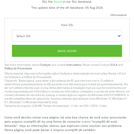
DLL file
found
in our DLL database.
The update date of the dll database:
05 Aug 2026
Oferta especial
Your OS:
BAIXE AGORA
See more information about
Outbyte
and unistall
instrustions
. Please review Outbyte
EULA
and
Política de Privacidade
Oferta especial. Veja mais informações sobre
Outbyte
e desinstalação
de instruções
. Revise o
EULA
da Outbyte e a
Política de Privacidade
.
Clique em
"Baixe Agora"
para obter a ferramenta de PC que vem com o erro. O utilitário
determinará automaticamente as dlls ausentes e se oferecerá para instalá-las automaticamente. Por
ser um utilitário fácil de usar, é uma ótima alternativa à instalação manual, que foi reconhecida por
muitos especialistas em informática e revistas de informática. Limitações: a versão de teste oferece um
número ilimitado de varreduras, backup e restauração do registro do Windows GRATUITAMENTE. A
versão completa deve ser adquirida. Suporta sistemas operacionais como Windows 10, Windows 8 /
8.1, Windows 7 e Windows Vista (64/32 bits).
Tamanho do arquivo: 3,04 MB, Tempo de download: <1 min. em DSL / ADSL / Cabo
Como você decidiu visitar esta página, há uma boa chance de você estar procurando
pelo arquivo vcomp90.dll ou uma forma de consertar o erro “vcomp90.dll está
faltando”. Veja as informações abaixo, que explicam como resolver seu problema.
Nesta página, você pode baixar o arquivo vcomp90.dll também.