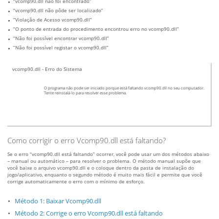
“vcomp90.dll não foi encontrado”
“vcomp90.dll não pôde ser localizado”
“Violação de Acesso vcomp90.dll”
“O ponto de entrada do procedimento encontrou erro no vcomp90.dll”
“Não foi possível encontrar vcomp90.dll”
“Não foi possível registar o vcomp90.dll”
vcomp90.dll - Erro do Sistema
O programa não pode ser iniciado porque está faltando vcomp90.dll no seu computador.
Tente reinstalá-lo para resolver esse problema.
Como corrigir o erro Vcomp90.dll está faltando?
Se o erro “vcomp90.dll está faltando” ocorrer, você pode usar um dos métodos abaixo
– manual ou automático – para resolver o problema. O método manual supõe que
você baixe o arquivo vcomp90.dll e o coloque dentro da pasta de instalação do
jogo/aplicativo, enquanto o segundo método é muito mais fácil e permite que você
corrige automaticamente o erro com o mínimo de esforço.
Método 1: Baixar Vcomp90.dll
Método 2: Corrige o erro Vcomp90.dll está faltando