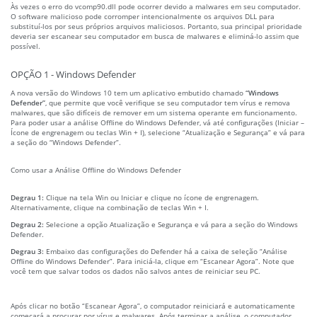
Às vezes o erro do vcomp90.dll pode ocorrer devido a malwares em seu computador.
O software malicioso pode corromper intencionalmente os arquivos DLL para
substituí-los por seus próprios arquivos maliciosos. Portanto, sua principal prioridade
deveria ser escanear seu computador em busca de malwares e eliminá-lo assim que
possível.
OPÇÃO 1 - Windows Defender
A nova versão do Windows 10 tem um aplicativo embutido chamado
“Windows
Defender”
, que permite que você verifique se seu computador tem vírus e remova
malwares, que são difíceis de remover em um sistema operante em funcionamento.
Para poder usar a análise Offline do Windows Defender, vá até configurações (Iniciar –
Ícone de engrenagem ou teclas Win + I), selecione “Atualização e Segurança” e vá para
a seção do “Windows Defender”.
Como usar a Análise Offline do Windows Defender
Degrau 1:
Clique na tela Win ou Iniciar e clique no ícone de engrenagem.
Alternativamente, clique na combinação de teclas Win + I.
Degrau 2:
Selecione a opção Atualização e Segurança e vá para a seção do Windows
Defender.
Degrau 3:
Embaixo das configurações do Defender há a caixa de seleção “Análise
Offline do Windows Defender”. Para iniciá-la, clique em “Escanear Agora”. Note que
você tem que salvar todos os dados não salvos antes de reiniciar seu PC.
Após clicar no botão “Escanear Agora”, o computador reiniciará e automaticamente
começará a procurar por vírus e malwares. Após terminar a análise, o computador