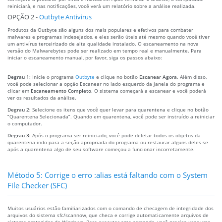
reiniciará, e nas notificações, você verá um relatório sobre a análise realizada.
OPÇÃO 2 -
Outbyte Antivirus
Produtos da Outbyte são alguns dos mais populares e efetivos para combater
malwares e programas indesejados, e eles serão úteis até mesmo quando você tiver
um antivírus terceirizado de alta qualidade instalado. O escaneamento na nova
versão do Malwarebytes pode ser realizado em tempo real e manualmente. Para
iniciar o escaneamento manual, por favor, siga os passos abaixo:
Degrau 1:
Inicie o programa
Outbyte
e clique no botão
Escanear Agora
. Além disso,
você pode selecionar a opção Escanear no lado esquerdo da janela do programa e
clicar em
Escaneamento Completo
. O sistema começará a escanear e você poderá
ver os resultados da análise.
Degrau 2:
Selecione os itens que você quer levar para quarentena e clique no botão
“Quarentena Selecionada”. Quando em quarentena, você pode ser instruído a reiniciar
o computador.
Degrau 3:
Após o programa ser reiniciado, você pode deletar todos os objetos da
quarentena indo para a seção apropriada do programa ou restaurar alguns deles se
após a quarentena algo de seu software começou a funcionar incorretamente.
Método 5: Corrige o erro :alias está faltando com o System
File Checker (SFC)
Muitos usuários estão familiarizados com o comando de checagem de integridade dos
arquivos do sistema sfc/scannow, que checa e corrige automaticamente arquivos de
sistema protegidos do Windows. Para executar este comando, você precisa usar uma