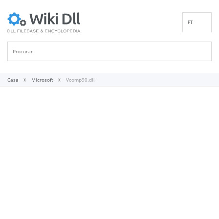
PT
EN
DE
ES
FR
Casa
Microsoft
Vcomp90.dll
IT
RU
ID
NL
NN
SV
VI
FI