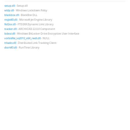
setup.dll
- Setup.dll
wldp.dll
- Windows Lockdown Policy
blackbox.dll
- BlackBox DLL
msjet40.dll
- Microsoft Jet Engine Library
ftd2xx.dll
- FTD2XX Dynamic Link Library
tracker.dll
- ARCHICAD 22.0.0 Component
bdeui.dll
- Windows BitLocker Drive Encryption User Interface
vorbisfile_vs2010_x64_rwdi.dll
- NULL
trkwks.dll
- Distributed Link Tracking Client
dscrt40.dll
- RunTime Library