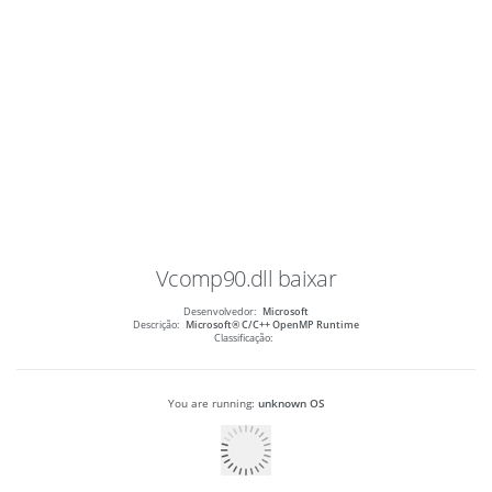
Vcomp90.dll
baixar
Desenvolvedor:
Microsoft
Descrição:
Microsoft® C/C++ OpenMP Runtime
Classificação:
You are running:
unknown OS