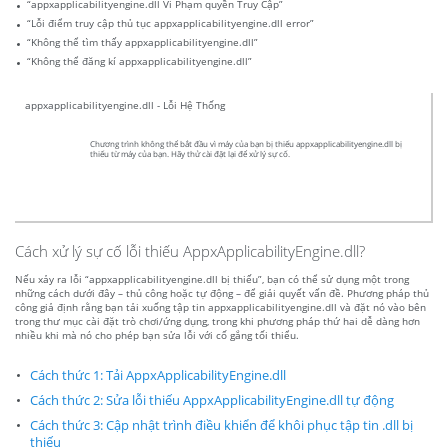
“appxapplicabilityengine.dll Vi Phạm quyền Truy Cập”
“Lỗi điểm truy cập thủ tục appxapplicabilityengine.dll error”
“Không thể tìm thấy appxapplicabilityengine.dll”
“Không thể đăng kí appxapplicabilityengine.dll”
appxapplicabilityengine.dll - Lỗi Hệ Thống
Chương trình không thể bắt đầu vì máy của bạn bị thiếu appxapplicabilityengine.dll bị
thiếu từ máy của bạn. Hãy thử cài đặt lại để xử lý sự cố.
Cách xử lý sự cố lỗi thiếu AppxApplicabilityEngine.dll?
Nếu xảy ra lỗi “appxapplicabilityengine.dll bị thiếu”, bạn có thể sử dụng một trong
những cách dưới đây – thủ công hoặc tự động – để giải quyết vấn đề. Phương pháp thủ
công giả định rằng bạn tải xuống tập tin appxapplicabilityengine.dll và đặt nó vào bên
trong thư mục cài đặt trò chơi/ứng dụng, trong khi phương pháp thứ hai dễ dàng hơn
nhiều khi mà nó cho phép bạn sửa lỗi với cố gắng tối thiểu.
Cách thức 1: Tải AppxApplicabilityEngine.dll
Cách thức 2: Sửa lỗi thiếu AppxApplicabilityEngine.dll tự động
Cách thức 3: Cập nhật trình điều khiển để khôi phục tập tin .dll bị
thiếu