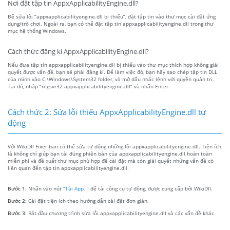
Nơi đặt tập tin AppxApplicabilityEngine.dll?
Để sửa lỗi “appxapplicabilityengine.dll bị thiếu”, đặt tập tin vào thư mục cài đặt ứng
dụng/trò chơi. Ngoài ra, bạn có thể đặt tập tin appxapplicabilityengine.dll trong thư
mục hệ thống Windows.
Cách thức đăng kí AppxApplicabilityEngine.dll?
Nếu đưa tập tin appxapplicabilityengine.dll bị thiếu vào thư mục thích hợp không giải
quyết được vấn đề, bạn sẽ phải đăng kí. Để làm việc đó, bạn hãy sao chép tập tin DLL
của mình vào C:\Windows\System32 folder, và mở dấu nhắc lệnh với quyền quản trị.
Tại đó, nhập “regsvr32 appxapplicabilityengine.dll” và nhấn Enter.
Cách thức 2: Sửa lỗi thiếu AppxApplicabilityEngine.dll tự
động
Với WikiDll Fixer bạn có thể sửa tự động những lỗi appxapplicabilityengine.dll. Tiện ích
là không chỉ giúp bạn tải đúng phiên bản của appxapplicabilityengine.dll hoàn toàn
miễn phí và đề xuất thư mục phù hợp để cài đặt mà còn giải quyết những vấn đề có
liên quan đến tập tin appxapplicabilityengine.dll.
Bước 1:
Nhấn vào nút
“Tải App. ”
để tải công cụ tự động, được cung cấp bởi WikiDll.
Bước 2:
Cài đặt tiện ích theo hướng dẫn cài đặt đơn giản.
Bước 3:
Bắt đầu chương trình sửa lỗi appxapplicabilityengine.dll và các vấn đề khác.