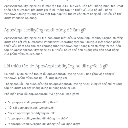
AppxApplicabilityEngine.dll là một tập tin DLL (Thư Viện Liên Kết Thông Minh) file, Phát
triển bởi Microsoft, bởi được gọi là hệ thống tập tin thiết yếu của hệ điều hành
Windows.Chúng thường chứa một tập hợp thủ tục và các chức năng điều khiển, có thể
được Windows áp dụng.
AppxApplicabilityEngine.dll dùng để làm gì?
AppxApplicabilityEngine.dll file, còn được biết đến là AppX Applicability Engine, thường
được liên kết với Microsoft® Windows® Operating System. Chúng là một thành phần
thiết yếu, đảm bảo cho các chương trình Windows hoạt động bình thường. Vì thế, nếu
tập tin appxapplicabilityengine.dll bị thiếu, nó có thể ảnh hưởng xấu đến hoạt động
của phần mềm có liên quan.
Lỗi thiếu tập tin AppxApplicabilityEngine.dll nghĩa là gì?
Có nhiều lý do có thể tạo ra lỗi appxapplicabilityengine.dll. Bao gồm việc đăng kí
Windows, phần mềm độc hại, lỗi ứng dụng, etc.
Thông báo lỗi liên quan đến tập tin appxapplicabilityengine.dll cũng có thể chỉ ra rằng
tập tin được cài đặt không đúng, bị hỏng hoặc bị xóa.
Phổ biến khác lỗi appxapplicabilityengine.dll bao gồm:
“appxapplicabilityengine.dll bị thiếu”
“lỗi tải appxapplicabilityengine.dll”
“sự cố appxapplicabilityengine.dll”
“appxapplicabilityengine.dll không tìm thấy”
“appxapplicabilityengine.dll không thể xác định được”