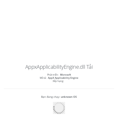
AppxApplicabilityEngine.dll
Tải
Phát triển:
Microsoft
Mô tả:
AppX Applicability Engine
Xếp hạng:
Bạn đang chạy:
unknown OS