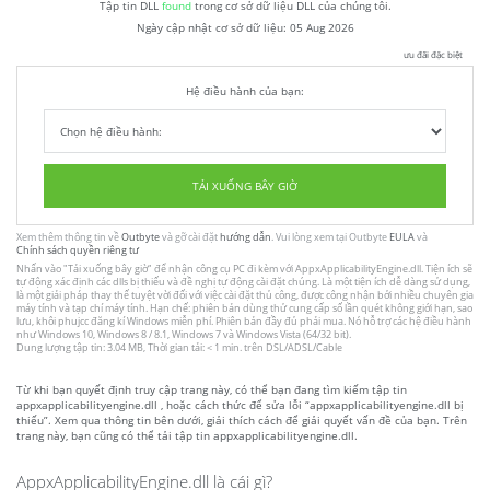
Tập tin DLL
found
trong cơ sở dữ liệu DLL của chúng tôi.
Ngày cập nhật cơ sở dữ liệu:
05 Aug 2026
ưu đãi đặc biệt
Hệ điều hành của bạn:
TẢI XUỐNG BÂY GIỜ
Xem thêm thông tin về
Outbyte
và gỡ cài đặt
hướng dẫn
. Vui lòng xem tại Outbyte
EULA
và
Chính sách quyền riêng tư
Nhấn vào
"Tải xuống bây giờ"
để nhận công cụ PC đi kèm với AppxApplicabilityEngine.dll. Tiện ích sẽ
tự động xác định các dlls bị thiếu và đề nghị tự động cài đặt chúng. Là một tiện ích dễ dàng sử dụng,
là một giải pháp thay thế tuyệt vời đối với việc cài đặt thủ công, được công nhận bởi nhiều chuyên gia
máy tính và tạp chí máy tính. Hạn chế: phiên bản dùng thử cung cấp số lần quét không giới hạn, sao
lưu, khôi phujcc đăng kí Windows miễn phí. Phiên bản đầy đủ phải mua. Nó hỗ trợ các hệ điều hành
như Windows 10, Windows 8 / 8.1, Windows 7 và Windows Vista (64/32 bit).
Dung lượng tập tin: 3.04 MB, Thời gian tải: < 1 min. trên DSL/ADSL/Cable
Từ khi bạn quyết định truy cập trang này, có thể bạn đang tìm kiếm tập tin
appxapplicabilityengine.dll , hoặc cách thức để sửa lỗi “appxapplicabilityengine.dll bị
thiếu”. Xem qua thông tin bên dưới, giải thích cách để giải quyết vấn đề của bạn. Trên
trang này, bạn cũng có thể tải tập tin appxapplicabilityengine.dll.
AppxApplicabilityEngine.dll là cái gì?