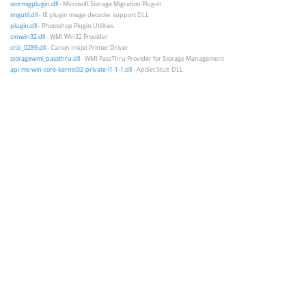
stormigplugin.dll
- Microsoft Storage Migration Plug-in
imgutil.dll
- IE plugin image decoder support DLL
plugin.dll
- Photoshop Plugin Utilities
cimwin32.dll
- WMI Win32 Provider
cnb_0289.dll
- Canon Inkjet Printer Driver
storagewmi_passthru.dll
- WMI PassThru Provider for Storage Management
api-ms-win-core-kernel32-private-l1-1-1.dll
- ApiSet Stub DLL