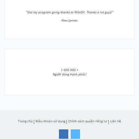
”Got my program going thanks to WikiDll. Thanks a lot guys!”
Alex James
1 000 000 +
Người dùng hạnh phúc!
Trang chủ
Điều khoản sử dụng
Chính sách quyền riêng tư
Liên hệ