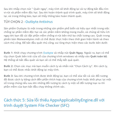
Sau khi nhấp chọn nút “ Quét ngay”, máy tính sẽ khởi động lại và tự động bắt đầu tìm
vi-rút và phần mềm độc hại. Sau khi hoàn thành quá trình quét, máy tính sẽ khởi động
lại, và trong thông báo, bạn sẽ thấy thông báo hoàn thành quét.
TÙY CHỌN 2 -
Outbyte Antivirus
Sản phẩm Outbyte là một trong những sản phẩm phổ biến và hiệu qur nhất trong việc
chống lại phần mềm độc hại và các phần mềm không mong muốn, và chúng sẽ hữu ích
ngay khi bạn đã cài đặt phần mềm chống vi-rút bên thứ ba chất lượng cao. Quét trong
phiên bản Malwarebytes mới có thể được thực hiện theo thời gian hiện hành và theo
cách thủ công. Để bắt đầu quét thủ công, vui lòng thực hiện theo các bước bên dưới:
Bước 1:
Khởi chạy chương trình
Outbyte
và nhấp nút
Quét Ngay
. Ngoài ra, bạn có thể
tùy chọn Quét bên trái cửa sổ của chương trình windows và nhấp vào
Quét toàn bộ
.
Hệ thống sẽ bắt đầu quét và bạn sẽ có thể thấy kết quả quét.
Bước 2:
Chọn các mục mà bạn muốn cách ly và nhấn nút “Chọn Cách Ly”. Khi cách ly,
bạn có thể được nhắc khởi động lại máy tính.
Bước 3:
Sau khi chương trình được khởi động lại, bạn có thể xóa tất cả các đối tượng
đã được cách ly bằng cách đến phần thích hợp của chương trình hoặc khôi phục lại một
số trong chúng nếu sau khi những đối tượng bị cách ly một số đối tượng loại ra thì
phần mềm của bạn bắt đầu chạy không chính xác.
Cách thức 5: Sửa lỗi thiếu AppxApplicabilityEngine.dll với
trình duyệt System File Checker (SFC)