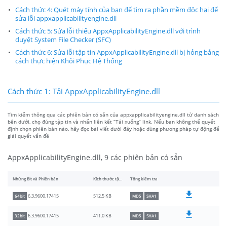
Cách thức 4: Quét máy tính của bạn để tìm ra phần mềm độc hại để
sửa lỗi appxapplicabilityengine.dll
Cách thức 5: Sửa lỗi thiếu AppxApplicabilityEngine.dll với trình
duyệt System File Checker (SFC)
Cách thức 6: Sửa lỗi tập tin AppxApplicabilityEngine.dll bị hỏng bằng
cách thực hiện Khôi Phục Hệ Thống
Cách thức 1: Tải AppxApplicabilityEngine.dll
Tìm kiếm thông qua các phiên bản có sẵn của appxapplicabilityengine.dll từ danh sách
bên dưới, chọ đúng tập tin và nhấn liên kết “Tải xuống” link. Nếu bạn không thể quyết
định chọn phiên bản nào, hãy đọc bài viết dưới đây hoặc dùng phương pháp tự động để
giải quyết vấn đề
AppxApplicabilityEngine.dll, 9 các phiên bản có sẵn
Những Bit và Phiên bản
Kích thước tập tin
Tổng kiểm tra
512.5 KB
6.3.9600.17415
64bit
MD5
SHA1
411.0 KB
6.3.9600.17415
32bit
MD5
SHA1