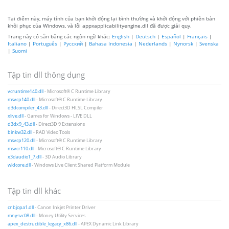
Tại điểm này, máy tính của bạn khởi động lại bình thường và khởi động với phiên bản
khôi phục của Windows, và lỗi appxapplicabilityengine.dll đã được giải quy.
Trang này có sẵn bằng các ngôn ngữ khác:
English
|
Deutsch
|
Español
|
Français
|
Italiano
|
Português
|
Русский
|
Bahasa Indonesia
|
Nederlands
|
Nynorsk
|
Svenska
|
Suomi
Tập tin dll thông dụng
vcruntime140.dll
- Microsoft® C Runtime Library
msvcp140.dll
- Microsoft® C Runtime Library
d3dcompiler_43.dll
- Direct3D HLSL Compiler
xlive.dll
- Games for Windows - LIVE DLL
d3dx9_43.dll
- Direct3D 9 Extensions
binkw32.dll
- RAD Video Tools
msvcp120.dll
- Microsoft® C Runtime Library
msvcr110.dll
- Microsoft® C Runtime Library
x3daudio1_7.dll
- 3D Audio Library
wldcore.dll
- Windows Live Client Shared Platform Module
Tập tin dll khác
cnbjopa1.dll
- Canon Inkjet Printer Driver
mnysvc08.dll
- Money Utility Services
apex_destructible_legacy_x86.dll
- APEX Dynamic Link Library