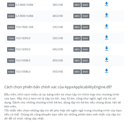
360.5 KB
6.3.9600.16384
32bit
MD5
SHA1
465.0 KB
6.3.9600.16384
64bit
MD5
SHA1
235.5 KB
10.0.19041.508
64bit
MD5
SHA1
520.5 KB
10.0.14393.0
32bit
MD5
SHA1
605.0 KB
10.0.14393.0
64bit
MD5
SHA1
493.0 KB
10.0.10586.0
32bit
MD5
SHA1
593.0 KB
10.0.10586.0
64bit
MD5
SHA1
Cách chọn phiên bản chính xác của AppxApplicabilityEngine.dll?
Đầu tiên, nhìn xem miêu tả tại bảng trên và chọn tập tin thích hợp cho chương trình
của bạn. Hãy chú ý xem nó là tập tin 64-, hay 32-bit, cũng như ngôn ngữ mà nó sử
dụng. Dành cho những chương trình 64-bit, dùng tập tin 64-bit nếu chúng được liệt kê
bên trên.
Tốt nhất nên chọn những tập tin dll phù hợp với ngôn ngữ trong chương trình của bạn,
nếu có thể. Chúng tôi cũng khuyên bạn nên tải những phiên bản mới nhất của tập tin
dll để có chức năng cập nhật.