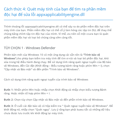
Cách thức 4: Quét máy tính của bạn để tìm ra phần mềm
độc hại để sửa lỗi appxapplicabilityengine.dll
Thỉnh thoảng lỗi appxapplicabilityengine.dll có thể xảy ra do phần mềm độc hại trên
máy tính của bạn. Phần mềm độc hại có thể cố ý làm hỏng các tập tin DLL để thay thế
chúng bằng chính tập tin độc hại của mình. Vì thế, ưu tiên số một ccura bạn là quét
phần mềm độc hại và loại bỏ chúng càng sớm càng tốt.
TÙY CHỌN 1 - Windows Defender
Phiên bản mới của Windows 10 có một ứng dụng cài sẵn tên là
"Trình bảo vệ
Windows"
,cho phép bạn kiểm tra máy tính để tìm vi-rút và loại bỏ phần độc hại, khó
xóa trong hệ điều hành đang chạy. Để sử dụng tính năng quét ngoại tuyến của Bộ bảo
vệ Windows, đến Cài đặt (Khởi động – Biểu tượng bánh răng hoặc phím Win + I), chọn
"Cập nhật và Bảo mật" và đến phần "Trình bảo vệ Windows".
Cách sử dụng tính năng quét ngoại tuyến của trình bảo vệ Windows
Bước 1:
Nhấn phím Win hoặc nhấp chọn Khởi động và nhấp chọn biểu tượng Bánh
răng. Hoặc nhấn tổ hợp phím Win + I.
Bước 2:
Chọn tùy chọn Cập nhật và Bảo mật và đến phần trình bảo vệ Windows.
Bước 3:
Ở cuối cài đặt bảo vệ có hộp kiểm tra " Quét ngoại tuyến bảo vệ Windows". Để
khởi động nó, nhấp chọn “Quét ngay”. Lưu ý rằng bạn phải kuwu tất cả những dữ liệu
chưa được lưu trước khi khởi động lại máy tính.