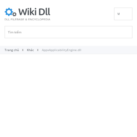
VI
EN
DE
ES
FR
Trang chủ
Khác
AppxApplicabilityEngine.dll
IT
PT
RU
ID
NL
NN
SV
FI