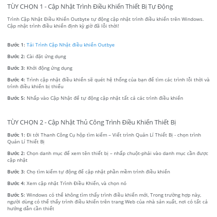
TÙY CHỌN 1 - Cập Nhật Trình Điều Khiển Thiết Bị Tự Động
Trình Cập Nhật Điều Khiển Outbyte tự động cập nhật trình điều khiển trên Windows.
Cập nhật trình điều khiển định kỳ giờ đã lỗi thời!
Bước 1:
Tải Trình Cập Nhật điều khiển Outbye
Bước 2:
Cài đặt ứng dụng
Bước 3:
Khởi động ứng dụng
Bước 4:
Trình cập nhật điều khiển sẽ quét hệ thống của bạn để tìm các trình lỗi thời và
trình điều khiển bị thiếu
Bước 5:
Nhấp vào Cập Nhật để tự động cập nhật tất cả các trình điều khiển
TÙY CHỌN 2 - Cập Nhật Thủ Công Trình Điều Khiển Thiết Bị
Bước 1:
Đi tới Thanh Công Cụ hộp tìm kiếm – Viết trình Quản Lí Thiết Bị - chọn trình
Quản Lí Thiết Bị
Bước 2:
Chọn danh mục để xem tên thiết bị – nhấp chuột-phải vào danh mục cần được
cập nhật
Bước 3:
Chọ tìm kiếm tự động để cập nhật phần mềm trình điều khiển
Bước 4:
Xem cập nhật Trình Điều Khiển, và chọn nó
Bước 5:
Windows có thể không tìm thấy trình điều khiển mới, Trong trường hợp này,
người dùng có thể thấy trình điều khiển trên trang Web của nhà sản xuất, nơi có tất cả
hướng dẫn cần thiết