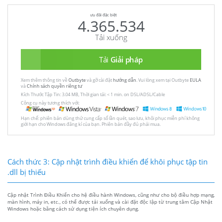
ưu đãi đặc biệt
4.365.534
Tải xuống
Tải
Giải pháp
Xem thêm thông tin về
Outbyte
và gỡ cài đặt
hướng dẫn
. Vui lòng xem tại Outbyte
EULA
và
Chính sách quyền riêng tư
Kích Thước Tập Tin: 3.04 MB, Thời gian tải: < 1 min. on DSL/ADSL/Cable
Công cụ này tương thích với:
Hạn chế: phiên bản dùng thử cung cấp số lần quét, sao lưu, khôi phục miễn phí không
giới hạn cho Windows đăng kí của bạn. Phiên bản đầy đủ phải mua.
Cách thức 3: Cập nhật trình điều khiển để khôi phục tập tin
.dll bị thiếu
Cập nhật Trình Điều Khiển cho hệ điều hành Windows, cũng như cho bộ điều hợp mạng,
màn hình, máy in, etc., có thể được tải xuống và cài đặt độc lập từ trung tâm Cập Nhật
Windows hoặc bằng cách sử dụng tiện ích chuyên dụng.