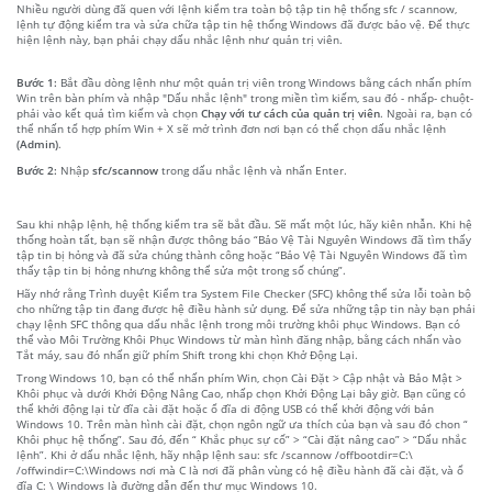
Nhiều người dùng đã quen với lệnh kiểm tra toàn bộ tập tin hệ thống sfc / scannow,
lệnh tự động kiểm tra và sửa chữa tập tin hệ thống Windows đã được bảo vệ. Để thực
hiện lệnh này, bạn phải chạy dấu nhắc lệnh như quản trị viên.
Bước 1:
Bắt đầu dòng lệnh như một quản trị viên trong Windows bằng cách nhấn phím
Win trên bàn phím và nhập "Dấu nhắc lệnh" trong miền tìm kiếm, sau đó - nhấp- chuột-
phải vào kết quả tìm kiếm và chọn
Chạy với tư cách của quản trị viên
. Ngoài ra, bạn có
thể nhấn tổ hợp phím Win + X sẽ mở trình đơn nơi bạn có thể chọn dấu nhắc lệnh
(Admin)
.
Bước 2:
Nhập
sfc/scannow
trong dấu nhắc lệnh và nhấn Enter.
Sau khi nhập lệnh, hệ thống kiểm tra sẽ bắt đầu. Sẽ mất một lúc, hãy kiên nhẫn. Khi hệ
thống hoàn tất, bạn sẽ nhận được thông báo “Bảo Vệ Tài Nguyên Windows đã tìm thấy
tập tin bị hỏng và đã sửa chúng thành công hoặc “Bảo Vệ Tài Nguyên Windows đã tìm
thấy tập tin bị hỏng nhưng không thể sửa một trong số chúng”.
Hãy nhớ rằng Trình duyệt Kiểm tra System File Checker (SFC) không thể sửa lỗi toàn bộ
cho những tập tin đang được hệ điều hành sử dụng. Để sửa những tập tin này bạn phải
chạy lệnh SFC thông qua dấu nhắc lệnh trong môi trường khôi phục Windows. Bạn có
thể vào Môi Trường Khôi Phục Windows từ màn hình đăng nhập, bằng cách nhấn vào
Tắt máy, sau đó nhấn giữ phím Shift trong khi chọn Khở Động Lại.
Trong Windows 10, bạn có thể nhấn phím Win, chọn Cài Đặt > Cập nhật và Bảo Mật >
Khôi phục và dưới Khởi Động Nâng Cao, nhấp chọn Khởi Động Lại bây giờ. Bạn cũng có
thể khởi động lại từ đĩa cài đặt hoặc ổ đĩa di động USB có thể khởi động với bản
Windows 10. Trên màn hình cài đặt, chọn ngôn ngữ ưa thích của bạn và sau đó chon “
Khôi phục hệ thống”. Sau đó, đến “ Khắc phục sự cố” > “Cài đặt nâng cao” > “Dấu nhắc
lệnh”. Khi ở dấu nhắc lệnh, hãy nhập lệnh sau: sfc /scannow /offbootdir=C:\
/offwindir=C:\Windows nơi mà C là nơi đã phân vùng có hệ điều hành đã cài đặt, và ổ
đĩa C: \ Windows là đường dẫn đến thư mục Windows 10.