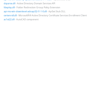
dsparse.dll
- Active Directory Domain Services API
fdeploy.dll
- Folder Redirection Group Policy Extension
api-ms-win-downlevel-advapi32-l1-1-0.dll
- ApiSet Stub DLL
certenroll.dll
- MicrosoftÂ® Active Directory Certificate Services Enrollment Client
ac1st22.dll
- AutoCAD component