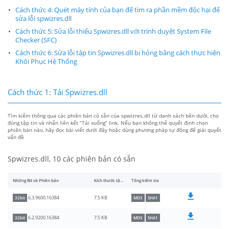
Cách thức 4: Quét máy tính của bạn để tìm ra phần mềm độc hại để
sửa lỗi spwizres.dll
Cách thức 5: Sửa lỗi thiếu Spwizres.dll với trình duyệt System File
Checker (SFC)
Cách thức 6: Sửa lỗi tập tin Spwizres.dll bị hỏng bằng cách thực hiện
Khôi Phục Hệ Thống
Cách thức 1: Tải Spwizres.dll
Tìm kiếm thông qua các phiên bản có sẵn của spwizres.dll từ danh sách bên dưới, chọ
đúng tập tin và nhấn liên kết “Tải xuống” link. Nếu bạn không thể quyết định chọn
phiên bản nào, hãy đọc bài viết dưới đây hoặc dùng phương pháp tự động để giải quyết
vấn đề
Spwizres.dll, 10 các phiên bản có sẵn
Những Bit và Phiên bản
Kích thước tập tin
Tổng kiểm tra
7.5 KB
6.3.9600.16384
32bit
MD5
SHA1
7.5 KB
6.2.9200.16384
32bit
MD5
SHA1