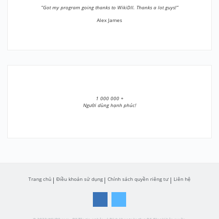
”Got my program going thanks to WikiDll. Thanks a lot guys!”
Alex James
1 000 000 +
Người dùng hạnh phúc!
Trang chủ
Điều khoản sử dụng
Chính sách quyền riêng tư
Liên hệ