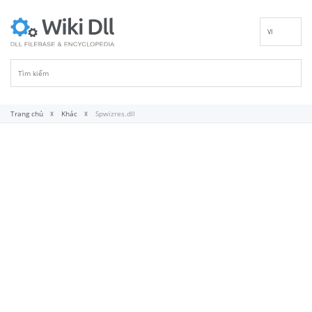
VI
EN
DE
ES
FR
Trang chủ
Khác
Spwizres.dll
IT
PT
RU
ID
NL
NN
SV
FI