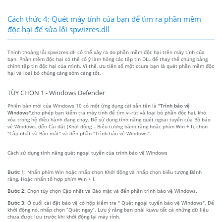
Cách thức 4: Quét máy tính của bạn để tìm ra phần mềm
độc hại để sửa lỗi spwizres.dll
Thỉnh thoảng lỗi spwizres.dll có thể xảy ra do phần mềm độc hại trên máy tính của
bạn. Phần mềm độc hại có thể cố ý làm hỏng các tập tin DLL để thay thế chúng bằng
chính tập tin độc hại của mình. Vì thế, ưu tiên số một ccura bạn là quét phần mềm độc
hại và loại bỏ chúng càng sớm càng tốt.
TÙY CHỌN 1 - Windows Defender
Phiên bản mới của Windows 10 có một ứng dụng cài sẵn tên là
"Trình bảo vệ
Windows"
,cho phép bạn kiểm tra máy tính để tìm vi-rút và loại bỏ phần độc hại, khó
xóa trong hệ điều hành đang chạy. Để sử dụng tính năng quét ngoại tuyến của Bộ bảo
vệ Windows, đến Cài đặt (Khởi động – Biểu tượng bánh răng hoặc phím Win + I), chọn
"Cập nhật và Bảo mật" và đến phần "Trình bảo vệ Windows".
Cách sử dụng tính năng quét ngoại tuyến của trình bảo vệ Windows
Bước 1:
Nhấn phím Win hoặc nhấp chọn Khởi động và nhấp chọn biểu tượng Bánh
răng. Hoặc nhấn tổ hợp phím Win + I.
Bước 2:
Chọn tùy chọn Cập nhật và Bảo mật và đến phần trình bảo vệ Windows.
Bước 3:
Ở cuối cài đặt bảo vệ có hộp kiểm tra " Quét ngoại tuyến bảo vệ Windows". Để
khởi động nó, nhấp chọn “Quét ngay”. Lưu ý rằng bạn phải kuwu tất cả những dữ liệu
chưa được lưu trước khi khởi động lại máy tính.