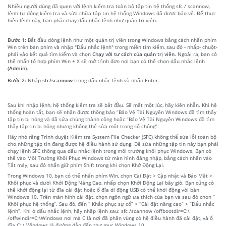
Nhiều người dùng đã quen với lệnh kiểm tra toàn bộ tập tin hệ thống sfc / scannow,
lệnh tự động kiểm tra và sửa chữa tập tin hệ thống Windows đã được bảo vệ. Để thực
hiện lệnh này, bạn phải chạy dấu nhắc lệnh như quản trị viên.
Bước 1:
Bắt đầu dòng lệnh như một quản trị viên trong Windows bằng cách nhấn phím
Win trên bàn phím và nhập "Dấu nhắc lệnh" trong miền tìm kiếm, sau đó - nhấp- chuột-
phải vào kết quả tìm kiếm và chọn
Chạy với tư cách của quản trị viên
. Ngoài ra, bạn có
thể nhấn tổ hợp phím Win + X sẽ mở trình đơn nơi bạn có thể chọn dấu nhắc lệnh
(Admin)
.
Bước 2:
Nhập
sfc/scannow
trong dấu nhắc lệnh và nhấn Enter.
Sau khi nhập lệnh, hệ thống kiểm tra sẽ bắt đầu. Sẽ mất một lúc, hãy kiên nhẫn. Khi hệ
thống hoàn tất, bạn sẽ nhận được thông báo “Bảo Vệ Tài Nguyên Windows đã tìm thấy
tập tin bị hỏng và đã sửa chúng thành công hoặc “Bảo Vệ Tài Nguyên Windows đã tìm
thấy tập tin bị hỏng nhưng không thể sửa một trong số chúng”.
Hãy nhớ rằng Trình duyệt Kiểm tra System File Checker (SFC) không thể sửa lỗi toàn bộ
cho những tập tin đang được hệ điều hành sử dụng. Để sửa những tập tin này bạn phải
chạy lệnh SFC thông qua dấu nhắc lệnh trong môi trường khôi phục Windows. Bạn có
thể vào Môi Trường Khôi Phục Windows từ màn hình đăng nhập, bằng cách nhấn vào
Tắt máy, sau đó nhấn giữ phím Shift trong khi chọn Khở Động Lại.
Trong Windows 10, bạn có thể nhấn phím Win, chọn Cài Đặt > Cập nhật và Bảo Mật >
Khôi phục và dưới Khởi Động Nâng Cao, nhấp chọn Khởi Động Lại bây giờ. Bạn cũng có
thể khởi động lại từ đĩa cài đặt hoặc ổ đĩa di động USB có thể khởi động với bản
Windows 10. Trên màn hình cài đặt, chọn ngôn ngữ ưa thích của bạn và sau đó chon “
Khôi phục hệ thống”. Sau đó, đến “ Khắc phục sự cố” > “Cài đặt nâng cao” > “Dấu nhắc
lệnh”. Khi ở dấu nhắc lệnh, hãy nhập lệnh sau: sfc /scannow /offbootdir=C:\
/offwindir=C:\Windows nơi mà C là nơi đã phân vùng có hệ điều hành đã cài đặt, và ổ
đĩa C: \ Windows là đường dẫn đến thư mục Windows 10.