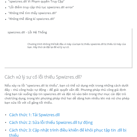
“spwizres.dll Vi Phạm quyền Truy Cập”
“Lỗi điểm truy cập thủ tục spwizres.dll error”
“Không thể tìm thấy spwizres.dll”
“Không thể đăng kí spwizres.dll”
spwizres.dll - Lỗi Hệ Thống
Chương trình không thể bắt đầu vì máy của bạn bị thiếu spwizres.dll bị thiếu từ máy của
bạn. Hãy thử cài đặt lại để xử lý sự cố.
Cách xử lý sự cố lỗi thiếu Spwizres.dll?
Nếu xảy ra lỗi “spwizres.dll bị thiếu”, bạn có thể sử dụng một trong những cách dưới
đây – thủ công hoặc tự động – để giải quyết vấn đề. Phương pháp thủ công giả định
rằng bạn tải xuống tập tin spwizres.dll và đặt nó vào bên trong thư mục cài đặt trò
chơi/ứng dụng, trong khi phương pháp thứ hai dễ dàng hơn nhiều khi mà nó cho phép
bạn sửa lỗi với cố gắng tối thiểu.
Cách thức 1: Tải Spwizres.dll
Cách thức 2: Sửa lỗi thiếu Spwizres.dll tự động
Cách thức 3: Cập nhật trình điều khiển để khôi phục tập tin .dll bị
thiếu