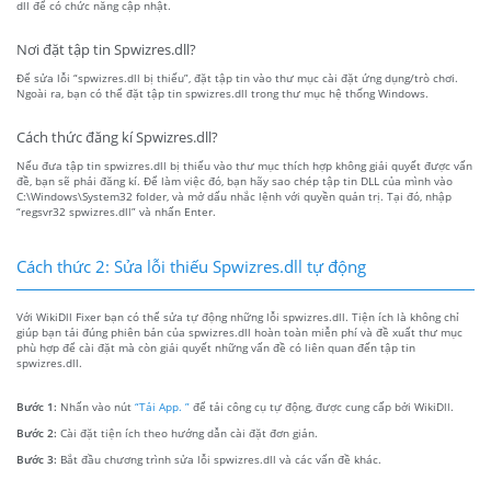
dll để có chức năng cập nhật.
Nơi đặt tập tin Spwizres.dll?
Để sửa lỗi “spwizres.dll bị thiếu”, đặt tập tin vào thư mục cài đặt ứng dụng/trò chơi.
Ngoài ra, bạn có thể đặt tập tin spwizres.dll trong thư mục hệ thống Windows.
Cách thức đăng kí Spwizres.dll?
Nếu đưa tập tin spwizres.dll bị thiếu vào thư mục thích hợp không giải quyết được vấn
đề, bạn sẽ phải đăng kí. Để làm việc đó, bạn hãy sao chép tập tin DLL của mình vào
C:\Windows\System32 folder, và mở dấu nhắc lệnh với quyền quản trị. Tại đó, nhập
“regsvr32 spwizres.dll” và nhấn Enter.
Cách thức 2: Sửa lỗi thiếu Spwizres.dll tự động
Với WikiDll Fixer bạn có thể sửa tự động những lỗi spwizres.dll. Tiện ích là không chỉ
giúp bạn tải đúng phiên bản của spwizres.dll hoàn toàn miễn phí và đề xuất thư mục
phù hợp để cài đặt mà còn giải quyết những vấn đề có liên quan đến tập tin
spwizres.dll.
Bước 1:
Nhấn vào nút
“Tải App. ”
để tải công cụ tự động, được cung cấp bởi WikiDll.
Bước 2:
Cài đặt tiện ích theo hướng dẫn cài đặt đơn giản.
Bước 3:
Bắt đầu chương trình sửa lỗi spwizres.dll và các vấn đề khác.