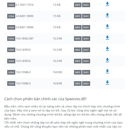
7.5 KB
6.1.7601.17514
32bit
MD5
SHA1
7.5 KB
6.0.6001.18000
32bit
MD5
SHA1
7.0 KB
6.0.6001.18000
64bit
MD5
SHA1
16.3 KB
10.0.18362.387
64bit
MD5
SHA1
16.3 KB
10.0.14393.0
64bit
MD5
SHA1
16.3 KB
10.0.14393.0
32bit
MD5
SHA1
16.8 KB
10.0.10586.0
64bit
MD5
SHA1
16.8 KB
10.0.10586.0
32bit
MD5
SHA1
Cách chọn phiên bản chính xác của Spwizres.dll?
Đầu tiên, nhìn xem miêu tả tại bảng trên và chọn tập tin thích hợp cho chương trình
của bạn. Hãy chú ý xem nó là tập tin 64-, hay 32-bit, cũng như ngôn ngữ mà nó sử
dụng. Dành cho những chương trình 64-bit, dùng tập tin 64-bit nếu chúng được liệt kê
bên trên.
Tốt nhất nên chọn những tập tin dll phù hợp với ngôn ngữ trong chương trình của bạn,
nếu có thể. Chúng tôi cũng khuyên bạn nên tải những phiên bản mới nhất của tập tin