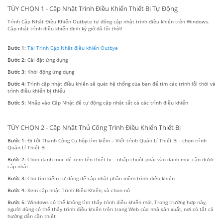
TÙY CHỌN 1 - Cập Nhật Trình Điều Khiển Thiết Bị Tự Động
Trình Cập Nhật Điều Khiển Outbyte tự động cập nhật trình điều khiển trên Windows.
Cập nhật trình điều khiển định kỳ giờ đã lỗi thời!
Bước 1:
Tải Trình Cập Nhật điều khiển Outbye
Bước 2:
Cài đặt ứng dụng
Bước 3:
Khởi động ứng dụng
Bước 4:
Trình cập nhật điều khiển sẽ quét hệ thống của bạn để tìm các trình lỗi thời và
trình điều khiển bị thiếu
Bước 5:
Nhấp vào Cập Nhật để tự động cập nhật tất cả các trình điều khiển
TÙY CHỌN 2 - Cập Nhật Thủ Công Trình Điều Khiển Thiết Bị
Bước 1:
Đi tới Thanh Công Cụ hộp tìm kiếm – Viết trình Quản Lí Thiết Bị - chọn trình
Quản Lí Thiết Bị
Bước 2:
Chọn danh mục để xem tên thiết bị – nhấp chuột-phải vào danh mục cần được
cập nhật
Bước 3:
Chọ tìm kiếm tự động để cập nhật phần mềm trình điều khiển
Bước 4:
Xem cập nhật Trình Điều Khiển, và chọn nó
Bước 5:
Windows có thể không tìm thấy trình điều khiển mới, Trong trường hợp này,
người dùng có thể thấy trình điều khiển trên trang Web của nhà sản xuất, nơi có tất cả
hướng dẫn cần thiết