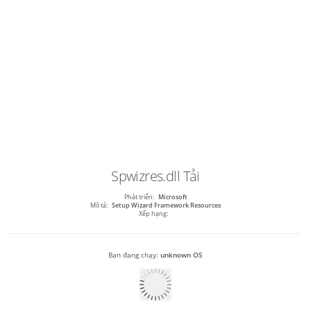
Spwizres.dll
Tải
Phát triển:
Microsoft
Mô tả:
Setup Wizard Framework Resources
Xếp hạng:
Bạn đang chạy:
unknown OS