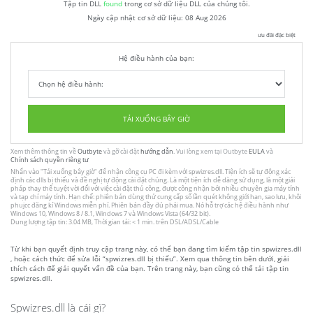
Tập tin DLL
found
trong cơ sở dữ liệu DLL của chúng tôi.
Ngày cập nhật cơ sở dữ liệu:
08 Aug 2026
ưu đãi đặc biệt
Hệ điều hành của bạn:
TẢI XUỐNG BÂY GIỜ
Xem thêm thông tin về
Outbyte
và gỡ cài đặt
hướng dẫn
. Vui lòng xem tại Outbyte
EULA
và
Chính sách quyền riêng tư
Nhấn vào
"Tải xuống bây giờ"
để nhận công cụ PC đi kèm với spwizres.dll. Tiện ích sẽ tự động xác
định các dlls bị thiếu và đề nghị tự động cài đặt chúng. Là một tiện ích dễ dàng sử dụng, là một giải
pháp thay thế tuyệt vời đối với việc cài đặt thủ công, được công nhận bởi nhiều chuyên gia máy tính
và tạp chí máy tính. Hạn chế: phiên bản dùng thử cung cấp số lần quét không giới hạn, sao lưu, khôi
phujcc đăng kí Windows miễn phí. Phiên bản đầy đủ phải mua. Nó hỗ trợ các hệ điều hành như
Windows 10, Windows 8 / 8.1, Windows 7 và Windows Vista (64/32 bit).
Dung lượng tập tin: 3.04 MB, Thời gian tải: < 1 min. trên DSL/ADSL/Cable
Từ khi bạn quyết định truy cập trang này, có thể bạn đang tìm kiếm tập tin spwizres.dll
, hoặc cách thức để sửa lỗi “spwizres.dll bị thiếu”. Xem qua thông tin bên dưới, giải
thích cách để giải quyết vấn đề của bạn. Trên trang này, bạn cũng có thể tải tập tin
spwizres.dll.
Spwizres.dll là cái gì?