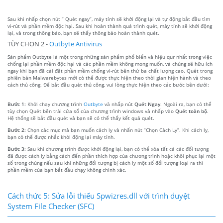
Sau khi nhấp chọn nút “ Quét ngay”, máy tính sẽ khởi động lại và tự động bắt đầu tìm
vi-rút và phần mềm độc hại. Sau khi hoàn thành quá trình quét, máy tính sẽ khởi động
lại, và trong thông báo, bạn sẽ thấy thông báo hoàn thành quét.
TÙY CHỌN 2 -
Outbyte Antivirus
Sản phẩm Outbyte là một trong những sản phẩm phổ biến và hiệu qur nhất trong việc
chống lại phần mềm độc hại và các phần mềm không mong muốn, và chúng sẽ hữu ích
ngay khi bạn đã cài đặt phần mềm chống vi-rút bên thứ ba chất lượng cao. Quét trong
phiên bản Malwarebytes mới có thể được thực hiện theo thời gian hiện hành và theo
cách thủ công. Để bắt đầu quét thủ công, vui lòng thực hiện theo các bước bên dưới:
Bước 1:
Khởi chạy chương trình
Outbyte
và nhấp nút
Quét Ngay
. Ngoài ra, bạn có thể
tùy chọn Quét bên trái cửa sổ của chương trình windows và nhấp vào
Quét toàn bộ
.
Hệ thống sẽ bắt đầu quét và bạn sẽ có thể thấy kết quả quét.
Bước 2:
Chọn các mục mà bạn muốn cách ly và nhấn nút “Chọn Cách Ly”. Khi cách ly,
bạn có thể được nhắc khởi động lại máy tính.
Bước 3:
Sau khi chương trình được khởi động lại, bạn có thể xóa tất cả các đối tượng
đã được cách ly bằng cách đến phần thích hợp của chương trình hoặc khôi phục lại một
số trong chúng nếu sau khi những đối tượng bị cách ly một số đối tượng loại ra thì
phần mềm của bạn bắt đầu chạy không chính xác.
Cách thức 5: Sửa lỗi thiếu Spwizres.dll với trình duyệt
System File Checker (SFC)