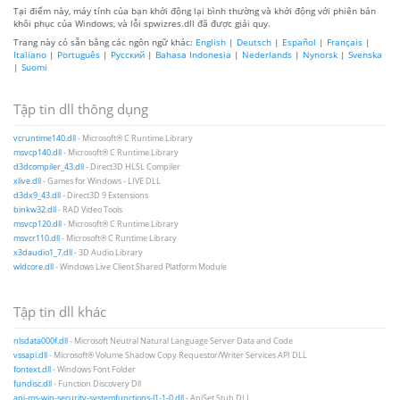
Tại điểm này, máy tính của bạn khởi động lại bình thường và khởi động với phiên bản
khôi phục của Windows, và lỗi spwizres.dll đã được giải quy.
Trang này có sẵn bằng các ngôn ngữ khác:
English
|
Deutsch
|
Español
|
Français
|
Italiano
|
Português
|
Русский
|
Bahasa Indonesia
|
Nederlands
|
Nynorsk
|
Svenska
|
Suomi
Tập tin dll thông dụng
vcruntime140.dll
- Microsoft® C Runtime Library
msvcp140.dll
- Microsoft® C Runtime Library
d3dcompiler_43.dll
- Direct3D HLSL Compiler
xlive.dll
- Games for Windows - LIVE DLL
d3dx9_43.dll
- Direct3D 9 Extensions
binkw32.dll
- RAD Video Tools
msvcp120.dll
- Microsoft® C Runtime Library
msvcr110.dll
- Microsoft® C Runtime Library
x3daudio1_7.dll
- 3D Audio Library
wldcore.dll
- Windows Live Client Shared Platform Module
Tập tin dll khác
nlsdata000f.dll
- Microsoft Neutral Natural Language Server Data and Code
vssapi.dll
- Microsoft® Volume Shadow Copy Requestor/Writer Services API DLL
fontext.dll
- Windows Font Folder
fundisc.dll
- Function Discovery Dll
api-ms-win-security-systemfunctions-l1-1-0.dll
- ApiSet Stub DLL