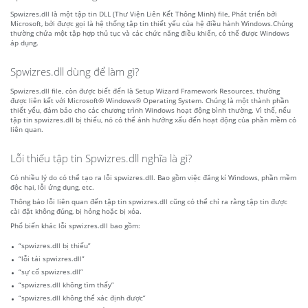
Spwizres.dll là một tập tin DLL (Thư Viện Liên Kết Thông Minh) file, Phát triển bởi
Microsoft, bởi được gọi là hệ thống tập tin thiết yếu của hệ điều hành Windows.Chúng
thường chứa một tập hợp thủ tục và các chức năng điều khiển, có thể được Windows
áp dụng.
Spwizres.dll dùng để làm gì?
Spwizres.dll file, còn được biết đến là Setup Wizard Framework Resources, thường
được liên kết với Microsoft® Windows® Operating System. Chúng là một thành phần
thiết yếu, đảm bảo cho các chương trình Windows hoạt động bình thường. Vì thế, nếu
tập tin spwizres.dll bị thiếu, nó có thể ảnh hưởng xấu đến hoạt động của phần mềm có
liên quan.
Lỗi thiếu tập tin Spwizres.dll nghĩa là gì?
Có nhiều lý do có thể tạo ra lỗi spwizres.dll. Bao gồm việc đăng kí Windows, phần mềm
độc hại, lỗi ứng dụng, etc.
Thông báo lỗi liên quan đến tập tin spwizres.dll cũng có thể chỉ ra rằng tập tin được
cài đặt không đúng, bị hỏng hoặc bị xóa.
Phổ biến khác lỗi spwizres.dll bao gồm:
“spwizres.dll bị thiếu”
“lỗi tải spwizres.dll”
“sự cố spwizres.dll”
“spwizres.dll không tìm thấy”
“spwizres.dll không thể xác định được”