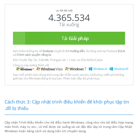
ưu đãi đặc biệt
4.365.534
Tải xuống
Tải
Giải pháp
Xem thêm thông tin về
Outbyte
và gỡ cài đặt
hướng dẫn
. Vui lòng xem tại Outbyte
EULA
và
Chính sách quyền riêng tư
Kích Thước Tập Tin: 3.04 MB, Thời gian tải: < 1 min. on DSL/ADSL/Cable
Công cụ này tương thích với:
Hạn chế: phiên bản dùng thử cung cấp số lần quét, sao lưu, khôi phục miễn phí không
giới hạn cho Windows đăng kí của bạn. Phiên bản đầy đủ phải mua.
Cách thức 3: Cập nhật trình điều khiển để khôi phục tập tin
.dll bị thiếu
Cập nhật Trình Điều Khiển cho hệ điều hành Windows, cũng như cho bộ điều hợp mạng,
màn hình, máy in, etc., có thể được tải xuống và cài đặt độc lập từ trung tâm Cập Nhật
Windows hoặc bằng cách sử dụng tiện ích chuyên dụng.