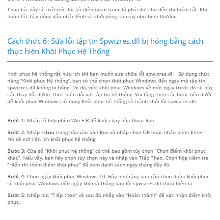
Thao tác này sẽ mất một lúc và điều quan trọng là phải đợi cho đến khi hoàn tất. Khi
hoàn tất, hãy đóng dấu nhắc lệnh và khởi động lại máy như bình thường.
Cách thức 6: Sửa lỗi tập tin Spwizres.dll bị hỏng bằng cách
thực hiện Khôi Phục Hệ Thống
Khôi phục hệ thống rất hữu ích khi bạn muốn sửa chữa lỗi spwizres.dll . Sử dụng chức
năng "Khôi phục Hệ thống", bạn có thể chọn khôi phục Windows đến ngày mà tập tin
spwizres.dll không bị hỏng. Do đó, việc khôi phục Windows về một ngày trước đó sẽ hủy
các thay đổi đượcc thực hiện đối với tập tin hệ thống. Vui lòng theo các bước bên dưới
để khôi phục Windows sử dụng Khôi phục hệ thống và tránh khỏi lỗi spwizres.dll.
Bước 1:
Nhấn tổ hợp phím Win + R để khởi chạy hộp thoại Run.
Bước 2:
Nhập
rstrui
trong hộp văn bản Run và nhấp chọn OK hoặc nhấn phím Enter.
Nó sẽ mở tiện ích khôi phục hệ thống.
Bước 3:
Cửa sổ “Khôi phục hệ thống” có thể bao gồm tùy chọn “Chọn điểm khôi phục
khác”. Nếu vậy, bạn hãy chọn tùy chọn này và nhấp vào Tiếp Theo. Chọn hộp kiểm tra
“Hiển thị thêm điểm khôi phục” để xem danh sách ngày tháng đầy đủ.
Bước 4:
Chọn ngày khôi phục Windows 10. Hãy nhớ rằng bạn cần chọn điểm khôi phục
sẽ khôi phục Windows đến ngày khi mà thông báo lỗi spwizres.dll chưa hiện ra.
Bước 5:
Nhấp nút "Tiếp theo" và sau đó nhấp vào "Hoàn thành" để xác nhận điểm khôi
phục.