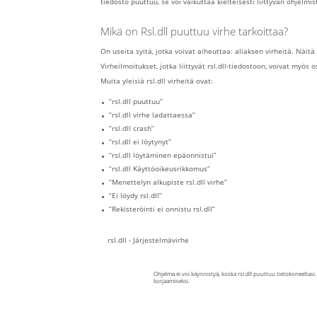
tiedosto puuttuu, se voi vaikuttaa kielteisesti liittyvän ohjelmi
Mikä on Rsl.dll puuttuu virhe tarkoittaa?
On useita syitä, jotka voivat aiheuttaa: aliaksen virheitä. Näitä
Virheilmoitukset, jotka liittyvät rsl.dll-tiedostoon, voivat myös 
Muita yleisiä rsl.dll virheitä ovat:
“rsl.dll puuttuu”
“rsl.dll virhe ladattaessa”
“rsl.dll crash”
“rsl.dll ei löytynyt”
“rsl.dll löytäminen epäonnistui”
“rsl.dll Käyttöoikeusrikkomus”
“Menettelyn alkupiste rsl.dll virhe”
“Ei löydy rsl.dll”
“Rekisteröinti ei onnistu rsl.dll”
rsl.dll - Järjestelmävirhe
Ohjelma ei voi käynnistyä, koska rsl.dll puuttuu tietokoneeltas
korjaamiseksi.