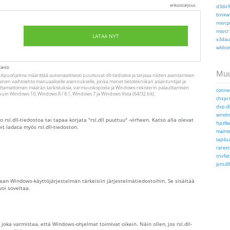
erikoistarjous
d3dx9_
binkw3
msvcp1
msvcr1
LATAA NYT
x3daud
wldcor
täntö
Muu
. Apuohjelma määrittää automaattisesti puuttuvat dll-tiedostot ja tarjoaa niiden asentamisen
nen vaihtoehto manuaaliselle asennukselle, jonka monet tietotekniikan asiantuntijat ja
joittamattoman määrän tarkistuksia, varmuuskopioita ja Windows-rekisterin palauttamisen
connec
iä kuin Windows 10, Windows 8 / 8.1, Windows 7 ja Windows Vista (64/32 bit).
chxpro
dxp.dl
wmdml
o rsl.dll-tiedostoa tai tapaa korjata "rsl.dll puuttuu" -virheen. Katso alla olevat
hpzllw
it ladata myös rsl.dll-tiedoston.
mainte
tapilua
rarext.
cnvfat.
jvm.dll
tataan Windows-käyttöjärjestelmän tärkeisiin järjestelmätiedostoihin. Se sisältää
voi soveltaa.
 joka varmistaa, että Windows-ohjelmat toimivat oikein. Näin ollen, jos rsl.dll-