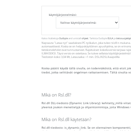
käyttöjärjestelmäsi:
Katso lisätietoja
Outbyte
and unistall
ohjeet
. Tarkista Outbyte
EULA
ja
tietosuojakäy
Napsauta
"Lataa nyt"
saadaksesi PC-työkalun, joka tulee rsl.dll n mukana
automaattisesti. Koska se on helppokäyttöinen apuohjelma, se on erinomai
tietokonelehdet ovat tunnustaneet. Rajoitukset: kokeiluversio tarjoaa ra
ILMAISEKSI. Täysi versio on ostettava. Se tukee sellaisia ​​käyttöjärjestelm
Tiedoston koko: 3,04 Mt, Latausaika: <1 min. DSL/ADSL/kaapelilla
Koska päätit käydä tällä sivulla, on todennäköistä, että etsit jok
tiedot, jotka selittävät ongelman ratkaisemisen. Tältä sivulta vo
Mikä on Rsl.dll?
Rsl.dll DLL-tiedosto (Dynamic Link Library): kehitetty_millä vii
yleensä joukon menettelyjä ja ohjaintoimintoja, joita Windows 
Mikä on Rsl.dll käytetään?
Rsl.dll-tiedosto: is_dynamic_link. Se on olennainen komponentti,