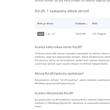
version valitset, lue alla oleva artikkeli tai ratkaise ongelma 
Rsl.dll, 1 saatavana olevat versiot
Bitit ja versio
Tiedoston koko
Kieli
163.8 KB
U.S. English
1.0.1.27
32bit
Kuinka valita oikea versio Rsl.dll?
Tarkista ensin yllä olevan taulukon kuvaukset ja valitse oikea t
tiedosto, sekä sen käyttämään kieleen. Käytä 64-bittisissä ohjelm
On parasta valita ne dll-tiedostot, joiden kieli vastaa ohjelmasi
uusimmat versiot ajan tasalla olevan toiminnon takaamiseksi.
Minne Rsl.dll-tiedosto sijoitetaan?
Korjataksesi virheen “rsl.dll puuttuu”, aseta tiedosto sovellukse
Windows-järjestelmähakemistoon.
Kuinka rekisteröidä Rsl.dll?
Jos puuttuvan rsl.dll-tiedoston sijoittaminen oikeaan hakemisto
tiedosto C:\Windows\System32 -kansioon ja avaamalla komentokeho
Enter.