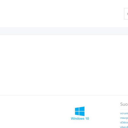
Suos
vcrunt
msvcp1
d3dcom
xlive.d