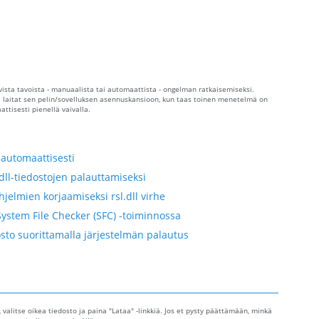
levista tavoista - manuaalista tai automaattista - ongelman ratkaisemiseksi.
ja laitat sen pelin/sovelluksen asennuskansioon, kun taas toinen menetelmä on
ttisesti pienellä vaivalla.
 automaattisesti
dll-tiedostojen palauttamiseksi
jelmien korjaamiseksi rsl.dll virhe
System File Checker (SFC) -toiminnossa
osto suorittamalla järjestelmän palautus
t, valitse oikea tiedosto ja paina "Lataa" -linkkiä. Jos et pysty päättämään, minkä