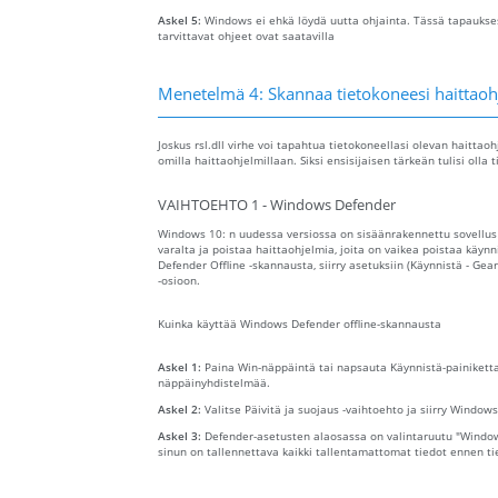
Askel 5:
Windows ei ehkä löydä uutta ohjainta. Tässä tapaukses
tarvittavat ohjeet ovat saatavilla
Menetelmä 4: Skannaa tietokoneesi haittaohj
Joskus rsl.dll virhe voi tapahtua tietokoneellasi olevan haitta
omilla haittaohjelmillaan. Siksi ensisijaisen tärkeän tulisi ol
VAIHTOEHTO 1 - Windows Defender
Windows 10: n uudessa versiossa on sisäänrakennettu sovellu
varalta ja poistaa haittaohjelmia, joita on vaikea poistaa käy
Defender Offline -skannausta, siirry asetuksiin (Käynnistä - Gear
-osioon.
Kuinka käyttää Windows Defender offline-skannausta
Askel 1:
Paina Win-näppäintä tai napsauta Käynnistä-painiketta
näppäinyhdistelmää.
Askel 2:
Valitse Päivitä ja suojaus -vaihtoehto ja siirry Window
Askel 3:
Defender-asetusten alaosassa on valintaruutu "Window
sinun on tallennettava kaikki tallentamattomat tiedot ennen t