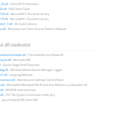
43.dll
- Direct3D 9 Extensions
2.dll
- RAD Video Tools
20.dll
- Microsoft® C Runtime Library
10.dll
- Microsoft® C Runtime Library
io1_7.dll
- 3D Audio Library
e.dll
- Windows Live Client Shared Platform Module
t dll-tiedostot
tedaccountstate.dll
- ConnectedAccountState.dll
xyds.dll
- Microsoft IME
l
- Device Stage Shell Extension
og.dll
- Windows Media Device Manager Logger
n7.dll
- LanguageMonitor
nanceui.dll
- Maintenance Settings Control Panel
.dll
- Microsoft® Windows(TM) Phone And Modem Lua Elevation Dll
dll
- WinRAR shell extension
dll
- FAT File System Conversion Utility DLL
- Java HotSpot(TM) Client VM