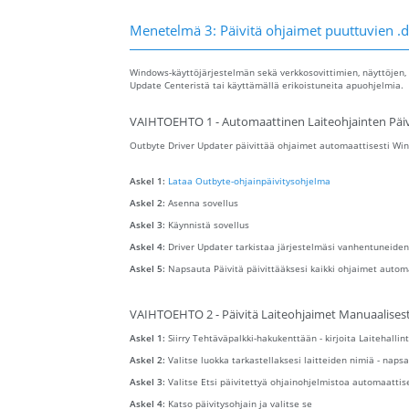
Menetelmä 3: Päivitä ohjaimet puuttuvien .d
Windows-käyttöjärjestelmän sekä verkkosovittimien, näyttöjen, 
Update Centeristä tai käyttämällä erikoistuneita apuohjelmia.
VAIHTOEHTO 1 - Automaattinen Laiteohjainten Päiv
Outbyte Driver Updater päivittää ohjaimet automaattisesti Wind
Askel 1:
Lataa Outbyte-ohjainpäivitysohjelma
Askel 2:
Asenna sovellus
Askel 3:
Käynnistä sovellus
Askel 4:
Driver Updater tarkistaa järjestelmäsi vanhentuneiden
Askel 5:
Napsauta Päivitä päivittääksesi kaikki ohjaimet autom
VAIHTOEHTO 2 - Päivitä Laiteohjaimet Manuaalisest
Askel 1:
Siirry Tehtäväpalkki-hakukenttään - kirjoita Laitehallint
Askel 2:
Valitse luokka tarkastellaksesi laitteiden nimiä - napsa
Askel 3:
Valitse Etsi päivitettyä ohjainohjelmistoa automaattis
Askel 4:
Katso päivitysohjain ja valitse se