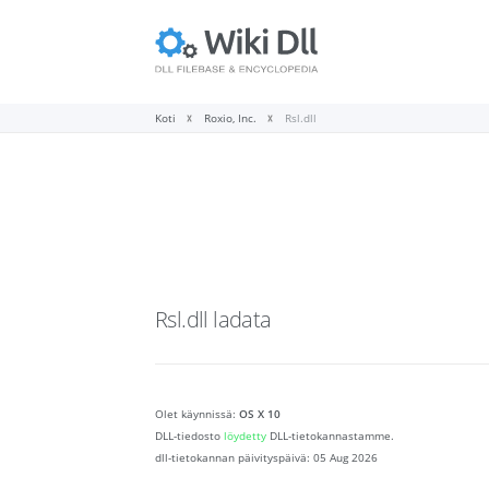
Koti
Roxio, Inc.
Rsl.dll
Rsl.dll
ladata
Olet käynnissä:
OS X 10
DLL-tiedosto
löydetty
DLL-tietokannastamme.
dll-tietokannan päivityspäivä:
05 Aug 2026