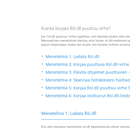
Kuinka korjata Rsl.dll puuttuu virhe?
Jos “rsl.dll puuttuu”-virhe tapahtuu, voit käyttää jotakin alla o
Manuaalinen menetelmä olettaa, että lataat rsl.dll-tiedoston 
paljon helpompaa, koska sen avulla voit korjata virheen automaa
Menetelmä 1: Ladata Rsl.dll
Menetelmä 2: Korjaa puuttuva Rsl.dll-virhe
Menetelmä 3: Päivitä ohjaimet puuttuvien .
Menetelmä 4: Skannaa tietokoneesi haittaoh
Menetelmä 5: Korjaa Rsl.dll puuttuu virhe 
Menetelmä 6: Korjaa vioittunut Rsl.dll-tied
Menetelmä 1: Ladata Rsl.dll
Etsi alla olevasta luettelosta rsl.dll käytettävissä olevat versio