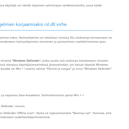
sa käyttäjä voi nähdä ohjaimen valmistajan verkkosivustolla, jossa kaikki
elmien korjaamiseksi rsl.dll virhe
ohjelman takia. Haittaohjelma voi tahallaan vioittaa DLL-tiedostoja korvaamaan ne
la tietokoneesi haittaohjelmien etsiminen ja poistaminen mahdollisimman pian.
s nimeltä
"Windows Defender"
, jonka avulla voit tarkistaa tietokoneesi virusten
nnissä olevassa käyttöjärjestelmässä järjestelmään. Jos haluat käyttää Windows
-kuvake tai Win + I-avain), valitse "Päivitä ja suojaa" ja siirry "Windows Defender"
 ja napsauta Gear-kuvaketta. Vaihtoehtoisesti paina Win + I-
s Defender -osioon.
s Defender Offline scan". Aloita se napsauttamalla "Skannaa nyt". Huomaa, että
ietokoneen uudelleenkäynnistämistä.