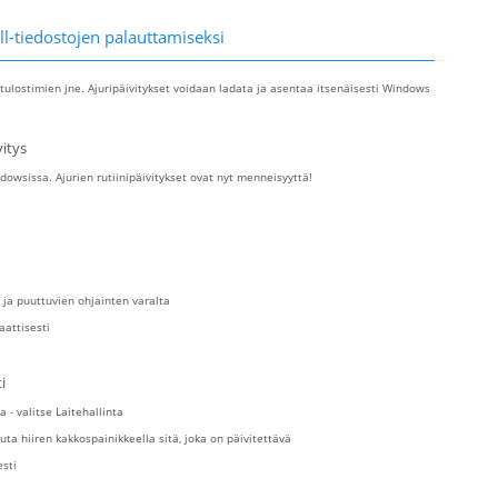
ll-tiedostojen palauttamiseksi
tulostimien jne. Ajuripäivitykset voidaan ladata ja asentaa itsenäisesti Windows
itys
owsissa. Ajurien rutiinipäivitykset ovat nyt menneisyyttä!
 ja puuttuvien ohjainten varalta
aattisesti
i
a - valitse Laitehallinta
uta hiiren kakkospainikkeella sitä, joka on päivitettävä
esti