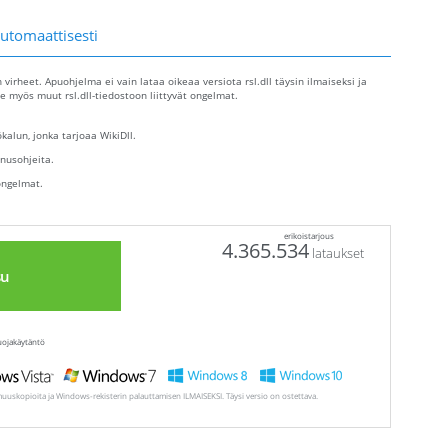
automaattisesti
n virheet. Apuohjelma ei vain lataa oikeaa versiota rsl.dll täysin ilmaiseksi ja
 myös muut rsl.dll-tiedostoon liittyvät ongelmat.
alun, jonka tarjoaa WikiDll.
nusohjeita.
ongelmat.
erikoistarjous
4.365.534
lataukset
su
uojakäytäntö
muuskopioita ja Windows-rekisterin palauttamisen ILMAISEKSI. Täysi versio on ostettava.