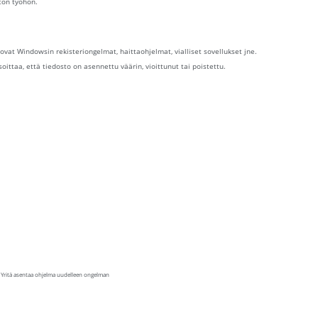
ston työhön.
 ovat Windowsin rekisteriongelmat, haittaohjelmat, vialliset sovellukset jne.
osoittaa, että tiedosto on asennettu väärin, vioittunut tai poistettu.
i. Yritä asentaa ohjelma uudelleen ongelman