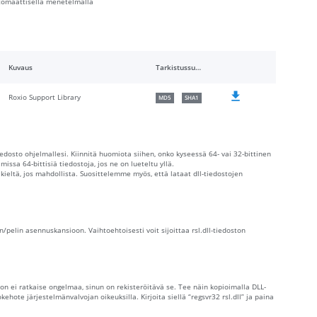
automaattisella menetelmällä
Kuvaus
Tarkistussummat
Roxio Support Library
MD5
SHA1
iedosto ohjelmallesi. Kiinnitä huomiota siihen, onko kyseessä 64- vai 32-bittinen
issa 64-bittisiä tiedostoja, jos ne on lueteltu yllä.
 kieltä, jos mahdollista. Suosittelemme myös, että lataat dll-tiedostojen
n/pelin asennuskansioon. Vaihtoehtoisesti voit sijoittaa rsl.dll-tiedoston
on ei ratkaise ongelmaa, sinun on rekisteröitävä se. Tee näin kopioimalla DLL-
te järjestelmänvalvojan oikeuksilla. Kirjoita siellä “regsvr32 rsl.dll” ja paina